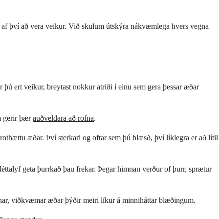
uti af því að vera veikur. Við skulum útskýra nákvæmlega hvers vegna
ú ert veikur, breytast nokkur atriði í einu sem gera þessar æðar
m gerir þær
auðveldara að rofna
.
thættu æðar. Því sterkari og oftar sem þú blæsð, því líklegra er að lítil
éttalyf geta þurrkað þau frekar. Þegar himnan verður of þurr, sprætur
gnar, viðkvæmar æðar þýðir meiri líkur á minniháttar blæðingum.