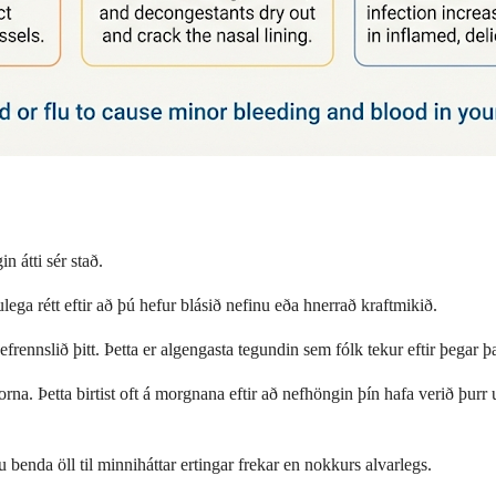
 átti sér stað.
lega rétt eftir að þú hefur blásið nefinu eða hnerrað kraftmikið.
frennslið þitt. Þetta er algengasta tegundin sem fólk tekur eftir þegar þ
þorna. Þetta birtist oft á morgnana eftir að nefhöngin þín hafa verið þurr
benda öll til minniháttar ertingar frekar en nokkurs alvarlegs.