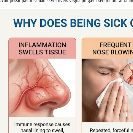
Allir þessir þættir saman skýra hvers vegna þú gætir séð rendur af rau