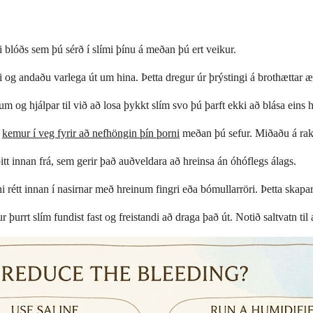
blóðs sem þú sérð í slími þínu á meðan þú ert veikur.
og andaðu varlega út um hina. Þetta dregur úr þrýstingi á brothættar æ
 og hjálpar til við að losa þykkt slím svo þú þarft ekki að blása eins
,
kemur í veg fyrir að nefhöngin þín þorni
meðan þú sefur. Miðaðu á raka
t innan frá, sem gerir það auðveldara að hreinsa án óhóflegs álags.
 rétt innan í nasirnar með hreinum fingri eða bómullarröri. Þetta skapar
r þurrt slím fundist fast og freistandi að draga það út. Notið saltvatn til 