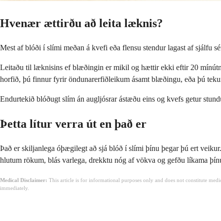
Hvenær ættirðu að leita læknis?
Mest af blóði í slími meðan á kvefi eða flensu stendur lagast af sjálfu 
Leitaðu til læknisins ef blæðingin er mikil og hættir ekki eftir 20 mínú
horfið, þú finnur fyrir öndunarerfiðleikum ásamt blæðingu, eða þú tekur e
Endurtekið blóðugt slím án augljósrar ástæðu eins og kvefs getur stun
Þetta lítur verra út en það er
Það er skiljanlega óþægilegt að sjá blóð í slími þínu þegar þú ert veiku
hlutum rökum, blás varlega, drekktu nóg af vökva og gefðu líkama þínu
Medical Disclaimer:
This article is for informational purposes only and does not constitute med
immediately.