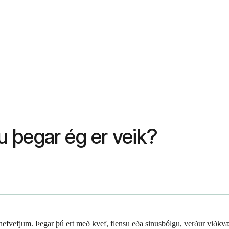
nu þegar ég er veik?
 nefvefjum. Þegar þú ert með kvef, flensu eða sinusbólgu, verður viðkvæ