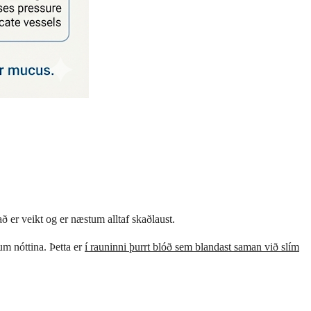
að er veikt og er næstum alltaf skaðlaust.
 um nóttina. Þetta er
í rauninni þurrt blóð sem blandast saman við slím