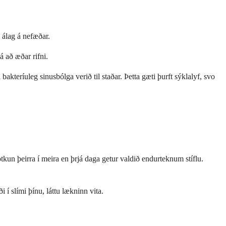
a álag á nefæðar.
á að æðar rifni.
kteríuleg sinusbólga verið til staðar. Þetta gæti þurft sýklalyf, svo
kun þeirra í meira en þrjá daga getur valdið endurteknum stíflu.
 í slími þínu, láttu lækninn vita.