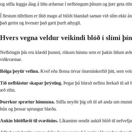
og stífla leggja álag á litlu æðarnar í nefhöngum þínum og þær geta rif
Í flestum tilfellum er lítið magn af blóði blandað saman við slím ekki 
það gerist og hvenær það gæti þurft athygli.
Hvers vegna veldur veikindi blóð í slími þí
Nefhöngin þín eru klædd þunnri, rökum himnu sem er þakin litlum æðum. 
viðkvæmar.
Bólga þeytir vefinn.
Kvef eða flensa örvar ónæmiskerfið þitt, sem veld
Tíð nefblástur skapar þrýsting.
Þegar þú blæsð nefinu ítrekað til að h
æð rifni.
Þurrkur sprætur himnuna.
Stífla neyðir þig oft til að anda um munn
hún og þessar sprungur blæða.
Aukin blóðflæði til svæðisins.
Líkaminn sendir aukið blóð til nefvefja