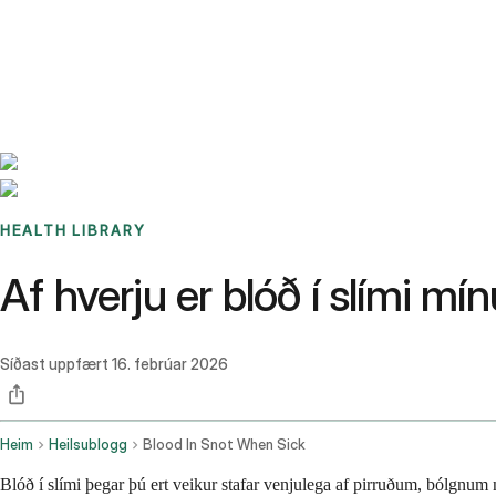
Benchmarks
Stories
FAQ
Sign up / Log in
HEALTH LIBRARY
Af hverju er blóð í slími mí
Síðast uppfært
16. febrúar 2026
Heim
Heilsublogg
Blood In Snot When Sick
Blóð í slími þegar þú ert veikur stafar venjulega af pirruðum, bólgnum