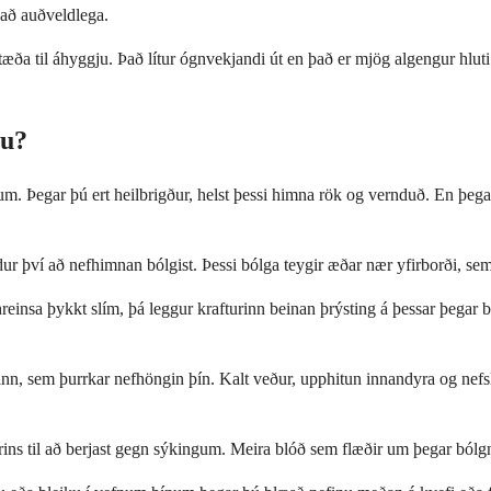
nað auðveldlega.
ástæða til áhyggju. Það lítur ógnvekjandi út en það er mjög algengur hl
nu?
Þegar þú ert heilbrigður, helst þessi himna rök og vernduð. En þegar þ
ur því að nefhimnan bólgist. Þessi bólga teygir æðar nær yfirborði, se
reinsa þykkt slím, þá leggur krafturinn beinan þrýsting á þessar þegar bro
inn, sem þurrkar nefhöngin þín. Kalt veður, upphitun innandyra og nefsl
rins til að berjast gegn sýkingum. Meira blóð sem flæðir um þegar ból