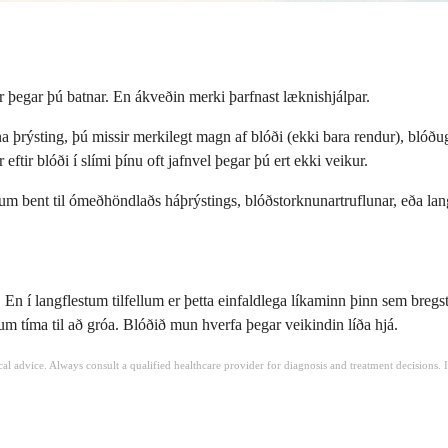
sér þegar þú batnar. En ákveðin merki þarfnast læknishjálpar.
tna þrýsting, þú missir merkilegt magn af blóði (ekki bara rendur), blóðu
ftir blóði í slími þínu oft jafnvel þegar þú ert ekki veikur.
dum bent til ómeðhöndlaðs háþrýstings, blóðstorknunartruflunar, eða la
r. En í langflestum tilfellum er þetta einfaldlega líkaminn þinn sem bre
m tíma til að gróa. Blóðið mun hverfa þegar veikindin líða hjá.
ical advice. Always consult a qualified healthcare provider for diagnosis and treatment decisions