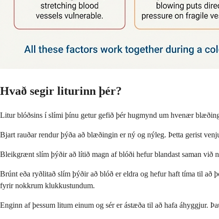
Hvað segir liturinn þér?
Litur blóðsins í slími þínu getur gefið þér hugmynd um hvenær blæðingin
Bjart rauðar rendur þýða að blæðingin er ný og nýleg. Þetta gerist venju
Bleikgrænt slím þýðir að lítið magn af blóði hefur blandast saman við ne
Brúnt eða ryðlitað slím þýðir að blóð er eldra og hefur haft tíma til að 
fyrir nokkrum klukkustundum.
Enginn af þessum litum einum og sér er ástæða til að hafa áhyggjur. Þau 