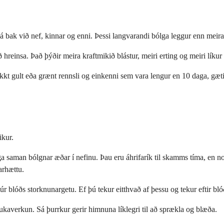
la á bak við nef, kinnar og enni. Þessi langvarandi bólga leggur enn meir
 hreinsa. Það þýðir meira kraftmikið blástur, meiri erting og meiri líkur 
t gult eða grænt rennsli og einkenni sem vara lengur en 10 daga, gæti ba
ikur.
 saman bólgnar æðar í nefinu. Þau eru áhrifarík til skamms tíma, en not
arhættu.
r blóðs storknunargetu. Ef þú tekur eitthvað af þessu og tekur eftir blóði
kaverkun. Sá þurrkur gerir himnuna líklegri til að sprækla og blæða.