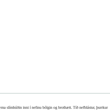
ma slímhúðin inni í nefinu bólgin og brothætt. Tíð nefblástur, þurrkur