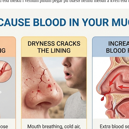
ðu eða bleiku í vefnum þínum þegar þú blæsð nefinu meðan á kvefi eða f