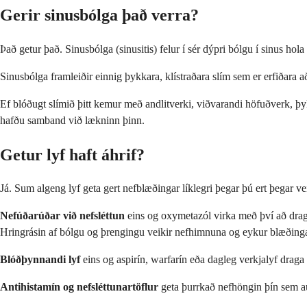
Gerir sinusbólga það verra?
Það getur það. Sinusbólga (sinusitis) felur í sér dýpri bólgu í sinus ho
Sinusbólga framleiðir einnig þykkara, klístraðara slím sem er erfiðara að
Ef blóðugt slímið þitt kemur með andlitverki, viðvarandi höfuðverk, þykk
hafðu samband við lækninn þinn.
Getur lyf haft áhrif?
Já. Sum algeng lyf geta gert nefblæðingar líklegri þegar þú ert þegar ve
Nefúðarúðar við nefsléttun
eins og oxymetazól virka með því að draga
Hringrásin af bólgu og þrengingu veikir nefhimnuna og eykur blæðing
Blóðþynnandi lyf
eins og aspirín, warfarín eða dagleg verkjalyf draga ú
Antihistamín og nefsléttunartöflur
geta þurrkað nefhöngin þín sem au