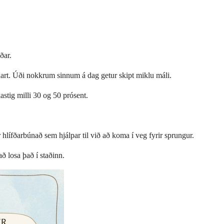
ðar.
 hart. Úði nokkrum sinnum á dag getur skipt miklu máli.
stig milli 30 og 50 prósent.
 hlífðarbúnað sem hjálpar til við að koma í veg fyrir sprungur.
að losa það í staðinn.