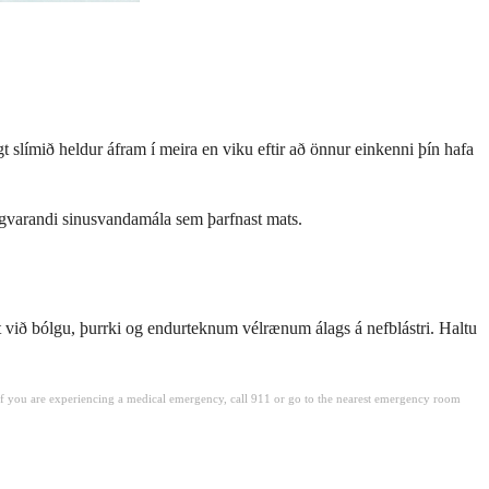
gt slímið heldur áfram í meira en viku eftir að önnur einkenni þín hafa
ngvarandi sinusvandamála sem þarfnast mats.
gst við bólgu, þurrki og endurteknum vélrænum álags á nefblástri. Haltu
. If you are experiencing a medical emergency, call 911 or go to the nearest emergency room