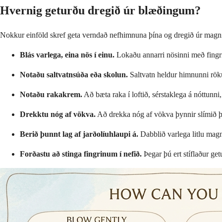
Hvernig geturðu dregið úr blæðingum?
Nokkur einföld skref geta verndað nefhimnuna þína og dregið úr magni 
Blás varlega, eina nös í einu.
Lokaðu annarri nösinni með fingri 
Notaðu saltvatnsúða eða skolun.
Saltvatn heldur himnunni rökum
Notaðu rakakrem.
Að bæta raka í loftið, sérstaklega á nóttunni
Drekktu nóg af vökva.
Að drekka nóg af vökva þynnir slímið þit
Berið þunnt lag af jarðolíuhlaupi á.
Dabblið varlega litlu magni
Forðastu að stinga fingrinum í nefið.
Þegar þú ert stíflaður getu