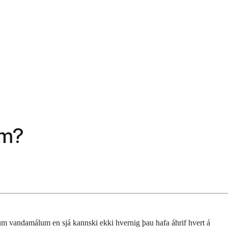
um?
um vandamálum en sjá kannski ekki hvernig þau hafa áhrif hvert á