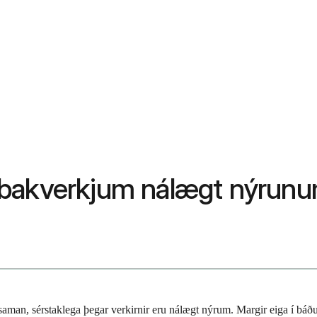
 bakverkjum nálægt nýrun
aman, sérstaklega þegar verkirnir eru nálægt nýrum. Margir eiga í báð