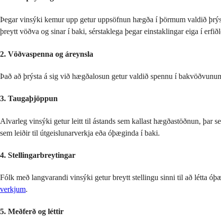
Þegar vinsýki kemur upp getur uppsöfnun hægða í þörmum valdið þrýsting
þreytt vöðva og sinar í baki, sérstaklega þegar einstaklingar eiga í erf
2.
Vöðvaspenna og áreynsla
Það að þrýsta á sig við hægðalosun getur valdið spennu í bakvöðvunum.
3.
Taugaþjöppun
Alvarleg vinsýki getur leitt til ástands sem kallast hægðastöðnun, þar 
sem leiðir til útgeislunarverkja eða óþæginda í baki.
4.
Stellingarbreytingar
Fólk með langvarandi vinsýki getur breytt stellingu sinni til að létta ó
verkjum
.
5.
Meðferð og léttir