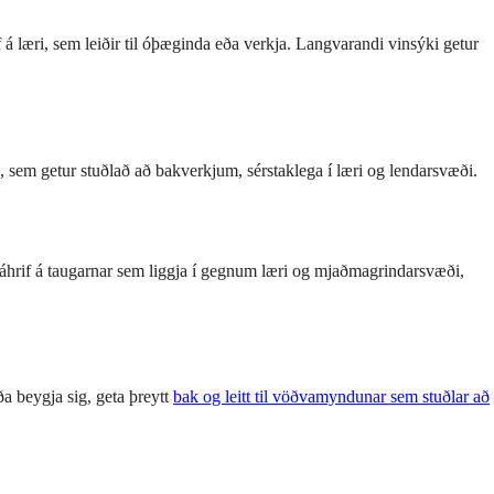
á læri, sem leiðir til óþæginda eða verkja. Langvarandi vinsýki getur
 sem getur stuðlað að bakverkjum, sérstaklega í læri og lendarsvæði.
t áhrif á taugarnar sem liggja í gegnum læri og mjaðmagrindarsvæði,
ða beygja sig, geta þreytt
bak og leitt til vöðvamyndunar sem stuðlar að