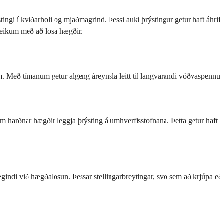
i í kviðarholi og mjaðmagrind. Þessi auki þrýstingur getur haft áhrif 
iðleikum með að losa hægðir.
 Með tímanum getur algeng áreynsla leitt til langvarandi vöðvaspennu,
sem harðnar hægðir leggja þrýsting á umhverfisstofnana. Þetta getur haf
þægindi við hægðalosun. Þessar stellingarbreytingar, svo sem að krjúpa e