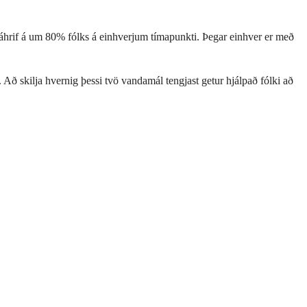
 áhrif á um 80% fólks á einhverjum tímapunkti. Þegar einhver er með
. Að skilja hvernig þessi tvö vandamál tengjast getur hjálpað fólki að