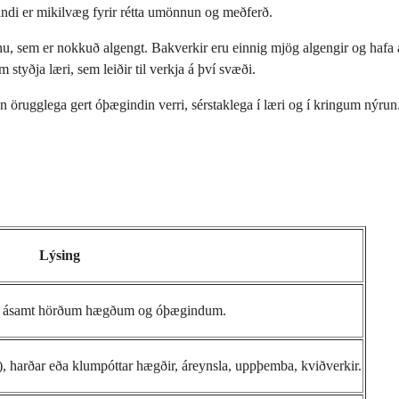
bandi er mikilvæg fyrir rétta umönnun og meðferð.
ínu, sem er nokkuð algengt. Bakverkir eru einnig mjög algengir og hafa
tyðja læri, sem leiðir til verkja á því svæði.
ún örugglega gert óþægindin verri, sérstaklega í læri og í kringum nýrun
Lýsing
 oft ásamt hörðum hægðum og óþægindum.
), harðar eða klumpóttar hægðir, áreynsla, uppþemba, kviðverkir.