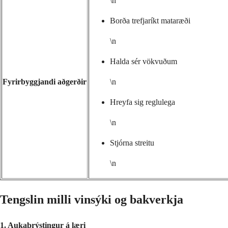
\n
Borða trefjaríkt mataræði
\n
Halda sér vökvuðum
Fyrirbyggjandi aðgerðir
\n
Hreyfa sig reglulega
\n
Stjórna streitu
\n
Tengslin milli vinsýki og bakverkja
1.
Aukaþrýstingur á læri