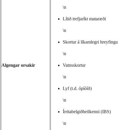
\n
Lítið trefjaríkt mataræði
\n
Skortur á líkamlegri hreyfingu
\n
Algengar orsakir
Vatnsskortur
\n
Lyf (t.d. ópíóíð)
\n
Írritabelgiðheilkenni (IBS)
\n