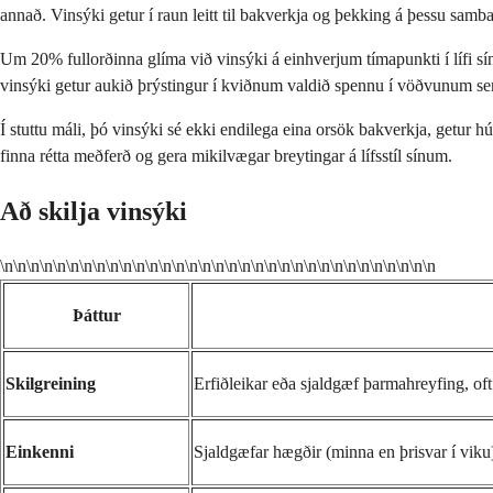
annað. Vinsýki getur í raun leitt til bakverkja og þekking á þessu sam
Um 20% fullorðinna glíma við vinsýki á einhverjum tímapunkti í lífi s
vinsýki getur aukið þrýstingur í kviðnum valdið spennu í vöðvunum sem s
Í stuttu máli, þó vinsýki sé ekki endilega eina orsök bakverkja, getur h
finna rétta meðferð og gera mikilvægar breytingar á lífsstíl sínum.
Að skilja vinsýki
\n\n\n\n\n\n\n\n\n\n\n\n\n\n\n\n\n\n\n\n\n\n\n\n\n\n\n\n\n\n\n\n\n
Þáttur
Skilgreining
Erfiðleikar eða sjaldgæf þarmahreyfing,
Einkenni
Sjaldgæfar hægðir (minna en þrisvar í viku