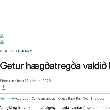
Benchmarks
Stories
FAQ
Sign up / Log in
HEALTH LIBRARY
Getur hægðatregða valdið
Síðast uppfært
14. febrúar 2025
Heim
Heilsublogg
Can Constipation Cause Back Pain Near The Kidneys
Vinsýki og bakverkir eru tvö algeng heilsufarsvandamál sem oft koma s