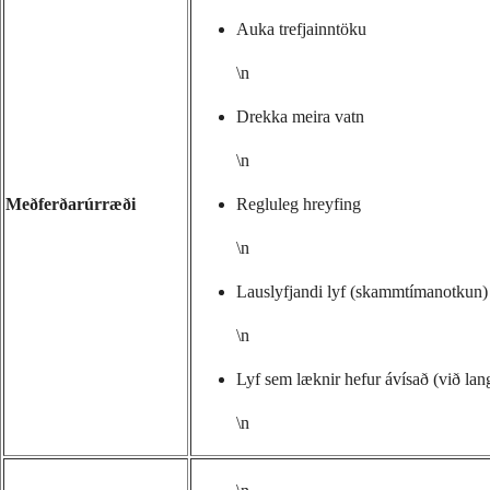
Auka trefjainntöku
\n
Drekka meira vatn
\n
Meðferðarúrræði
Regluleg hreyfing
\n
Lauslyfjandi lyf (skammtímanotkun)
\n
Lyf sem læknir hefur ávísað (við langv
\n