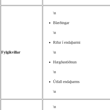
\n
Blæðingar
\n
Rifur í endaþarmi
Fylgikvillar
\n
Hægðastöðnun
\n
Útfall endaþarms
\n
\n