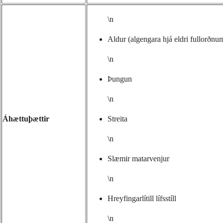
\n
Aldur (algengara hjá eldri fullorðnu
\n
Þungun
\n
Áhættuþættir
Streita
\n
Slæmir matarvenjur
\n
Hreyfingarlítill lífsstíll
\n