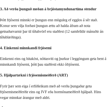
3. Að verða þunguð meðan á brjóstamyndunartíma stendur
Þótt frjósemi minnki er þungun enn möguleg ef egglos á sér stað.
Konur sem vilja forðast þungun ættu að halda áfram að nota
getnaðarvarnir þar til tíðahvörf eru staðfest (12 samfelldir mánuðir án
tíðablæðinga).
4. Einkenni minnkandi frjósemi
Einkenni eins og hitaköst, nóttasviti og þurkur í leggöngum geta bent á
minnkandi frjósemi, þótt þau staðfesti ekki ófrjósemi.
5. Hjálpartækni í frjósemismeðferð (ART)
Fyrir þær sem eiga í erfiðleikum með að verða þungaðar geta
frjósemismeðferðir eins og IVF eða hormónameðferð hjálpað. Hins
vegar minnkar árangur með aldri.