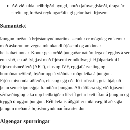
Að viðhalda heilbrigðri þyngd, borða jafnvægisfæði, draga úr
streitu og forðast reykingar/áfengi getur bætt frjósemi.
Samantekt
Þungun meðan á brjóstamyndunartíma stendur er möguleg en kemur
með áskorunum vegna minnkandi frjósemi og aukinnar
heilsuhættunnar. Konur geta orðið þungaðar náttúrulega ef egglos á sér
enn stað, en að fylgjast með frjósemi er mikilvægt. Hjálpartækni í
frjósemismeðferð (ART), eins og IVF, eggjafjárveiting og
hormónameðferð, býður upp á viðbótar möguleika á þungun.
Frjósemiverndaraðferðir, eins og egg eða fósturfrystir, geta hjálpað
þeim sem skipuleggja framtíðar þungun. Að ráðfæra sig við frjósemi
sérfræðing og taka upp heilbrigðan lífsstíl getur bætt líkur á þungun og
tryggð öruggari þungun. Rétt læknisráðgjöf er mikilvæg til að sigla
þungun meðan á brjóstamyndunartíma stendur.
Algengar spurningar