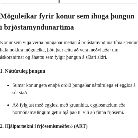
Möguleikar fyrir konur sem íhuga þungun
í brjóstamyndunartíma
Konur sem vilja verða þungaðar meðan á brjóstamyndunartíma stendur
hafa nokkra möguleika, þótt þær ættu að vera meðvitaðar um
áskoranirnar og áhættu sem fylgir þungun á síðari aldri.
1. Náttúruleg þungun
Sumar konur geta ennþá orðið þungaðar náttúrulega ef egglos á
sér stað.
Að fylgjast með egglosi með grunnhita, egglosmælum eða
hormónamælingum getur hjálpað til við að finna frjósemi.
2. Hjálpartækni í frjósemismeðferð (ART)