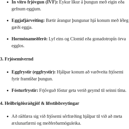
In vitro frjóvgun (IVF):
Eykur líkur á þungun með eigin eða
gefnum eggjum.
Eggjafjárveiting:
Bætir árangur þungunar hjá konum með léleg
gæði eggja.
Hormónameðferð:
Lyf eins og Clomid eða gonadotropín örva
egglos.
3. Frjósemivernd
Eggfrystir (eggfrystir):
Hjálpar konum að varðveita frjósemi
fyrir framtíðar þungun.
Fósturfrystir:
Frjóvguð fóstur geta verið geymd til seinni tíma.
4. Heilbrigðisráðgjöf & lífsstílsbreytingar
Að ráðfæra sig við frjósemi sérfræðing hjálpar til við að meta
æxlunarfærni og meðferðarmöguleika.