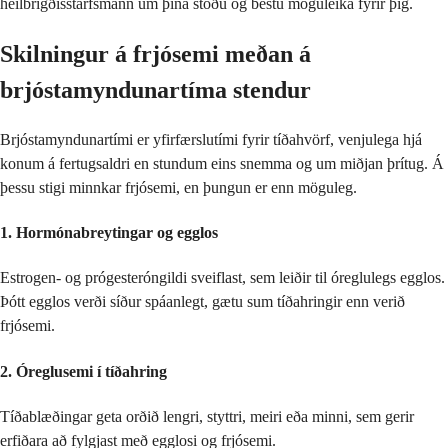
heilbrigðisstarfsmann um þína stöðu og bestu möguleika fyrir þig.
Skilningur á frjósemi meðan á
brjóstamyndunartíma stendur
Brjóstamyndunartími er yfirfærslutími fyrir tíðahvörf, venjulega hjá
konum á fertugsaldri en stundum eins snemma og um miðjan þrítug. Á
þessu stigi minnkar frjósemi, en þungun er enn möguleg.
1. Hormónabreytingar og egglos
Estrogen- og prógesteróngildi sveiflast, sem leiðir til óreglulegs egglos.
Þótt egglos verði síður spáanlegt, gætu sum tíðahringir enn verið
frjósemi.
2. Óreglusemi í tíðahring
Tíðablæðingar geta orðið lengri, styttri, meiri eða minni, sem gerir
erfiðara að fylgjast með egglosi og frjósemi.