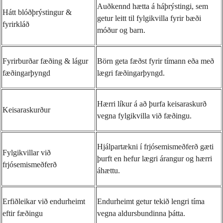
Auðkennd hætta á háþrýstingi, sem
Hátt blóðþrýstingur &
getur leitt til fylgikvilla fyrir bæði
fyrirkláð
móður og barn.
Fyrirburðar fæðing & lágur
Börn geta fæðst fyrir tímann eða með
fæðingarþyngd
lægri fæðingarþyngd.
Hærri líkur á að þurfa keisaraskurð
Keisaraskurður
vegna fylgikvilla við fæðingu.
Hjálpartækni í frjósemismeðferð gæti
Fylgikvillar við
þurft en hefur lægri árangur og hærri
frjósemismeðferð
áhættu.
Erfiðleikar við endurheimt
Endurheimt getur tekið lengri tíma
eftir fæðingu
vegna aldursbundinna þátta.