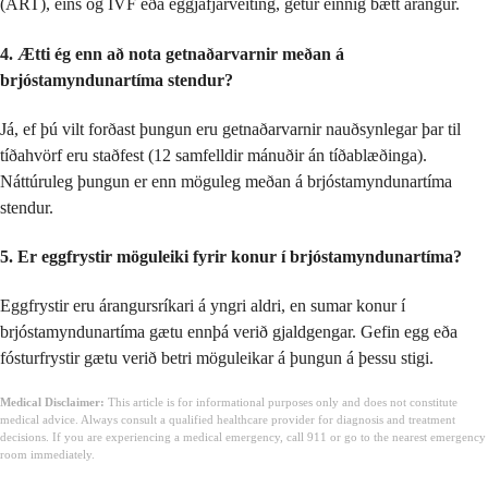
(ART), eins og IVF eða eggjafjárveiting, getur einnig bætt árangur.
4. Ætti ég enn að nota getnaðarvarnir meðan á
brjóstamyndunartíma stendur?
Já, ef þú vilt forðast þungun eru getnaðarvarnir nauðsynlegar þar til
tíðahvörf eru staðfest (12 samfelldir mánuðir án tíðablæðinga).
Náttúruleg þungun er enn möguleg meðan á brjóstamyndunartíma
stendur.
5. Er eggfrystir möguleiki fyrir konur í brjóstamyndunartíma?
Eggfrystir eru árangursríkari á yngri aldri, en sumar konur í
brjóstamyndunartíma gætu ennþá verið gjaldgengar. Gefin egg eða
fósturfrystir gætu verið betri möguleikar á þungun á þessu stigi.
Medical Disclaimer:
This article is for informational purposes only and does not constitute
medical advice. Always consult a qualified healthcare provider for diagnosis and treatment
decisions. If you are experiencing a medical emergency, call 911 or go to the nearest emergency
room immediately.