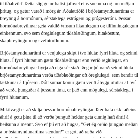
til tíðahvörf. Þetta stig getur hafist jafnvel eins snemma og um miðjan
þrítug, og getur varað í mörg ár. Aðalatriðið í brjóstamyndunartíma er
breyting á hormónum, sérstaklega estrógeni og prógesteróni. Þessar
hormónabreytingar geta valdið ýmsum líkamlegum og tilfinningalegum
einkennum, svo sem óreglulegum tíðablæðingum, hitaköstum,
skapbreytingum og svefntruflunum.
Brjóstamyndunartími er venjulega skipt í tvo hluta: fyrri hluta og seinni
hluta. Í fyrri hlutanum gætu tíðablæðingar enn verið reglulegar, en
hormónabreytingar byrja að eiga sér stað. Þegar þú nærð seinni hluta
brjóstamyndunartíma verða tíðablæðingar oft óreglulegri, sem bendir til
lækkunar á frjósemi. Þótt sumar konur gætu verið áhyggjufullar af því
að verða þungaðar á þessum tíma, er það enn mögulegt, sérstaklega í
fyrri hlutanum.
Mikilvægt er að skilja þessar hormónabreytingar. Þær hafa ekki aðeins
áhrif á getu þína til að verða þunguð heldur geta einnig haft áhrif á
heilsuna almennt. Svo ef þú ert að hugsa, "Get ég orðið þunguð meðan
á brjóstamyndunartíma stendur?" er gott að ræða við