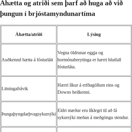
Áhætta og atriði sem þarf að huga að við
þungun í brjóstamyndunartíma
Áhætta/atriði
Lýsing
Vegna öldrunar eggja og
Auðkennd hætta á fósturláti
hormónabreytinga er hærri hlutfall
fósturláta.
Hærri líkur á erfðagöllum eins og
Litningafrávik
Downs heilkenni.
Eldri mæður eru líklegri til að fá
Þungaþyngdarþvagsykursýki
sykursýki meðan á meðgöngu stendur.