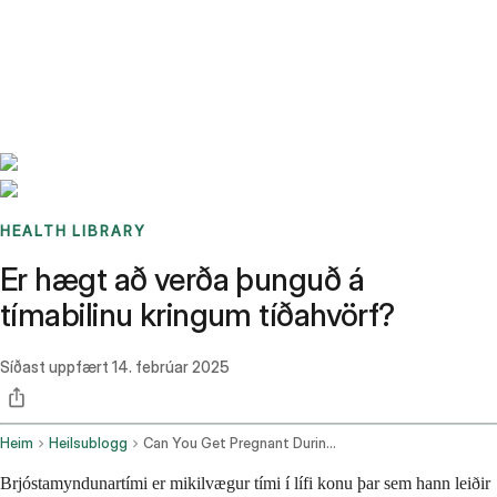
Benchmarks
Stories
FAQ
Sign up / Log in
HEALTH LIBRARY
Er hægt að verða þunguð á
tímabilinu kringum tíðahvörf?
Síðast uppfært
14. febrúar 2025
Heim
Heilsublogg
Can You Get Pregnant During Perimenopause
Brjóstamyndunartími er mikilvægur tími í lífi konu þar sem hann leiðir