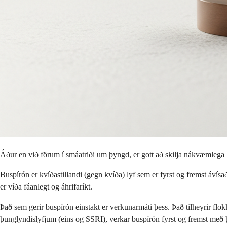
Áður en við förum í smáatriði um þyngd, er gott að skilja nákvæmlega
Buspírón er kvíðastillandi (gegn kvíða) lyf sem er fyrst og fremst áv
er víða fáanlegt og áhrifaríkt.
Það sem gerir buspírón einstakt er verkunarmáti þess. Það tilheyrir fl
þunglyndislyfjum (eins og SSRI), verkar buspírón fyrst og fremst með þ