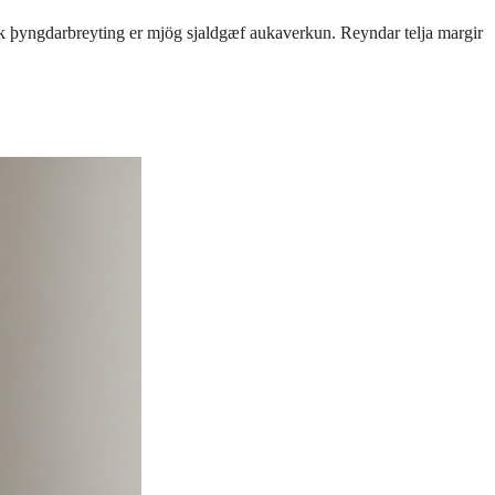
 þyngdarbreyting er mjög sjaldgæf aukaverkun. Reyndar telja margir