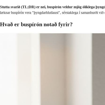
Stutta svarið (TL;DR) er nei, buspírón veldur mjög ólíklega þyng
læknar buspírón vera "þyngdarhlutlaust", sérstaklega í samanburði við
Hvað er buspírón notað fyrir?