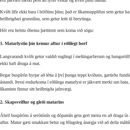
eru jákvæð merki þess að lyfið virkar og kvíði þinn batnar.
Kvíði lifir ekki bara í höfðinu þínu; það er líkamsupplifun sem getur ha
heilbrigðari grunnlínu, sem getur leitt til breytinga.
Hér eru helstu óbeinu þættirnir sem koma við sögu:
1. Matarlystin þín kemur aftur í eðlilegt horf
Langvarandi kvíði getur valdið ruglingi í meltingarfærum og hungurtilf
ekki haft áhuga á mat.
Þegar buspírón byrjar að létta á því þunga teppi kvíðans, gætirðu fundi
ástandi. Þessi endurkoma í eðlilega matarlyst er jákvætt merki um bata, e
líkaminn finnur sitt heilbrigða jafnvægi.
2. Skapsveiflur og gleði matarins
Áhrif buspíróns á serótónín og dópamín geta gert meira en að draga úr
aftur. Matur gæti smakkast betur og félagsleg ánægja við að deila mált