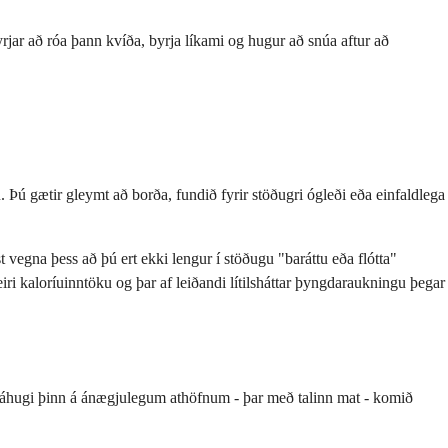
yrjar að róa þann kvíða, byrja líkami og hugur að snúa aftur að
 Þú gætir gleymt að borða, fundið fyrir stöðugri ógleði eða einfaldlega
t vegna þess að þú ert ekki lengur í stöðugu "baráttu eða flótta"
meiri kaloríuinntöku og þar af leiðandi lítilsháttar þyngdaraukningu þegar
ur áhugi þinn á ánægjulegum athöfnum - þar með talinn mat - komið