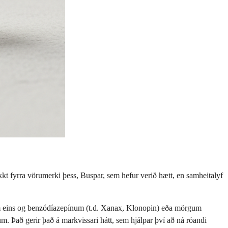
kkt fyrra vörumerki þess, Buspar, sem hefur verið hætt, en samheitalyf
erðum eins og benzódíazepínum (t.d. Xanax, Klonopin) eða mörgum
m. Það gerir það á markvissari hátt, sem hjálpar því að ná róandi