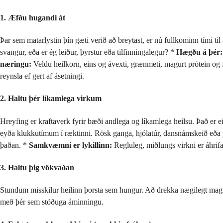
1. Æfðu hugandi át
Þar sem matarlystin þín gæti verið að breytast, er nú fullkominn tími 
svangur, eða er ég leiður, þyrstur eða tilfinningalegur? *
Hægðu á þér:
næringu:
Veldu heilkorn, eins og ávexti, grænmeti, magurt prótein og 
reynsla ef gert af ásetningi.
2. Haltu þér líkamlega virkum
Hreyfing er kraftaverk fyrir bæði andlega og líkamlega heilsu. Það er eit
eyða klukkutímum í ræktinni. Rösk ganga, hjólatúr, dansnámskeið eða jó
þaðan. *
Samkvæmni er lykillinn:
Regluleg, miðlungs virkni er áhrifa
3. Haltu þig vökvaðan
Stundum misskilur heilinn þorsta sem hungur. Að drekka nægilegt magn a
með þér sem stöðuga áminningu.