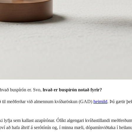
 hvað buspírón er. Svo,
hvað er buspírón notað fyrir?
ísað til meðferðar við almennum kvíðaröskun (GAD)
heimild
. Þú gætir þe
okki lyfja sem kallast azapírónar. Ólíkt algengari kvíðastillandi meðf
ví að hafa áhrif á serótónín og, í minna mæli, dópamínviðtaka í heilanu