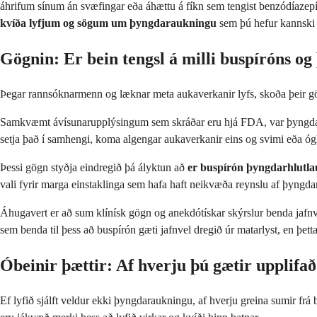
áhrifum sínum án svæfingar eða áhættu á fíkn sem tengist benzódíazep
kvíða lyfjum og sögum um þyngdaraukningu
sem þú hefur kannski 
Gögnin: Er bein tengsl á milli buspíróns 
Þegar rannsóknarmenn og læknar meta aukaverkanir lyfs, skoða þeir gög
Samkvæmt ávísunarupplýsingum sem skráðar eru hjá FDA, var þyngdara
setja það í samhengi, koma algengar aukaverkanir eins og svimi eða ógl
Þessi gögn styðja eindregið þá ályktun að
er buspírón þyngdarhlutla
vali fyrir marga einstaklinga sem hafa haft neikvæða reynslu af þyn
Áhugavert er að sum klínísk gögn og anekdótískar skýrslur benda jafnv
sem benda til þess að buspírón gæti jafnvel dregið úr matarlyst, en þ
Óbeinir þættir: Af hverju þú gætir upplifa
Ef lyfið sjálft veldur ekki þyngdaraukningu, af hverju greina sumir frá