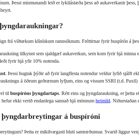
ínum. Þessi mismunandi leið er lykilástæða þess að aukaverkanir þess,
heyrt.
og þyngdaraukningar?
n frá víðtækum klínískum rannsóknum. Fréttirnar fyrir buspírón á þessu
ukning tilkynnt sem sjaldgæf aukaverkun, sem kom fyrir hjá minna e
eði fyrir hjá yfir 10% notenda.
ust
. Þessi hugtak þýðir að fyrir langflesta notendur veldur lyfið sjálft 
gdaraukningu á öðrum geðrænum lyfjum, eins og vissum SSRI (t.d. Paxi
el til
buspíróns þyngdartaps
. Rétt eins og þyngdaraukning, er þetta
etta hefur ekki verið endanlega sannað hjá mönnum
heimild
. Niðurstaðan e
ð þyngdarbreytingar á buspíróni
 breytingum? Þetta er mikilvægasti hluti samræðunnar. Svarið liggur ven