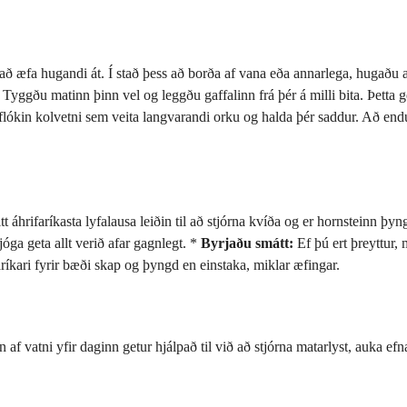
til að æfa hugandi át. Í stað þess að borða af vana eða annarlega, hug
Tyggðu matinn þinn vel og leggðu gaffalinn frá þér á milli bita. Þetta g
flókin kolvetni sem veita langvarandi orku og halda þér saddur. Að end
t áhrifaríkasta lyfalausa leiðin til að stjórna kvíða og er hornsteinn þy
ga geta allt verið afar gagnlegt. *
Byrjaðu smátt:
Ef þú ert þreyttur,
ríkari fyrir bæði skap og þyngd en einstaka, miklar æfingar.
f vatni yfir daginn getur hjálpað til við að stjórna matarlyst, auka ef