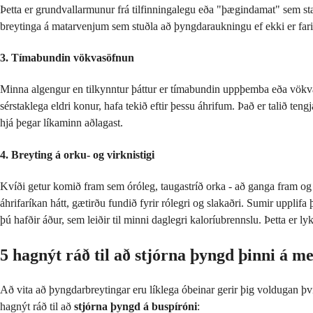
Þetta er grundvallarmunur frá tilfinningalegu eða "þægindamat" sem sta
breytinga á matarvenjum sem stuðla að þyngdaraukningu ef ekki er far
3. Tímabundin vökvasöfnun
Minna algengur en tilkynntur þáttur er tímabundin uppþemba eða vökvasö
sérstaklega eldri konur, hafa tekið eftir þessu áhrifum. Það er talið 
hjá þegar líkaminn aðlagast.
4. Breyting á orku- og virknistigi
Kvíði getur komið fram sem óróleg, taugastríð orka - að ganga fram og 
áhrifaríkan hátt, gætirðu fundið fyrir rólegri og slakaðri. Sumir upplifa
þú hafðir áður, sem leiðir til minni daglegri kaloríubrennslu. Þetta er lyk
5 hagnýt ráð til að stjórna þyngd þinni á m
Að vita að þyngdarbreytingar eru líklega óbeinar gerir þig voldugan þ
hagnýt ráð til að
stjórna þyngd á buspíróni
: