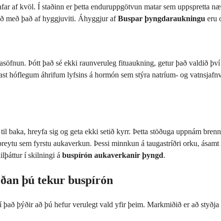
far af kvöl. Í staðinn er þetta enduruppgötvun matar sem uppspretta nær
ið með það af hyggjuviti. Áhyggjur af
Buspar þyngdaraukningu
eru o
fnun. Þótt það sé ekki raunveruleg fituaukning, getur það valdið því að
tengjast hóflegum áhrifum lyfsins á hormón sem stýra natríum- og vatnsj
til baka, hreyfa sig og geta ekki setið kyrr. Þetta stöðuga uppnám bre
 þreytu sem fyrstu aukaverkun. Þessi minnkun á taugastríðri orku, ásamt hu
ilþáttur í skilningi á
buspírón aukaverkanir þyngd
.
eðan þú tekur buspírón
ví það þýðir að þú hefur verulegt vald yfir þeim. Markmiðið er að styð