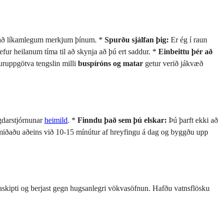
aðu að líkamlegum merkjum þínum. *
Spurðu sjálfan þig:
Er ég í raun
efur heilanum tíma til að skynja að þú ert saddur. *
Einbeittu þér að
uruppgötva tengslin milli
buspíróns og matar
getur verið jákvæð
ngdarstjórnunar
heimild
. *
Finndu það sem þú elskar:
Þú þarft ekki að
 miðaðu aðeins við 10-15 mínútur af hreyfingu á dag og byggðu upp
naskipti og berjast gegn hugsanlegri vökvasöfnun. Hafðu vatnsflösku