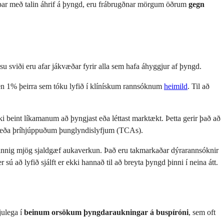
 þar með talin áhrif á þyngd, eru frábrugðnar mörgum öðrum
gegn
 sviði eru afar jákvæðar fyrir alla sem hafa áhyggjur af þyngd.
n 1% þeirra sem tóku lyfið í klínískum rannsóknum
heimild
. Til að
ekki beint líkamanum að þyngjast eða léttast marktækt. Þetta gerir það að
l) eða þríhjúppuðum þunglyndislyfjum (TCAs).
 einnig mjög sjaldgæf aukaverkun. Það eru takmarkaðar dýrarannsóknir
r sú að lyfið sjálft er ekki hannað til að breyta þyngd þinni í neina átt.
julega í
beinum orsökum þyngdaraukningar á buspíróni
, sem oft