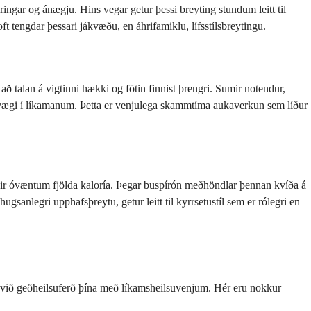
ingar og ánægju. Hins vegar getur þessi breyting stundum leitt til
ft tengdar þessari jákvæðu, en áhrifamiklu, lífsstílsbreytingu.
 talan á vigtinni hækki og fötin finnist þrengri. Sumir notendur,
afnvægi í líkamanum. Þetta er venjulega skammtíma aukaverkun sem líður
nnir óvæntum fjölda kaloría. Þegar buspírón meðhöndlar þennan kvíða á
gsanlegri upphafsþreytu, getur leitt til kyrrsetustíl sem er rólegri en
ja við geðheilsuferð þína með líkamsheilsuvenjum. Hér eru nokkur