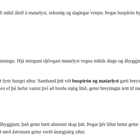
ft mikil áhrif á matarlyst, orkustig og daglegar venjur. Þegar buspírón b
inningu. Hjá mörgum sljóvgast matarlyst vegna mikils álags og áhyggju.
ð fyrir hungri aftur. Samband þitt við
buspírón og matarlyst
gæti breys
n ef þú hefur vanist því að borða mjög lítið, getur breytingin leitt til 
 áhyggjum; það getur bætt almennt skap þitt. Þegar þér líður betur get
íð með ástvinum getur verið ánægjuleg aftur.