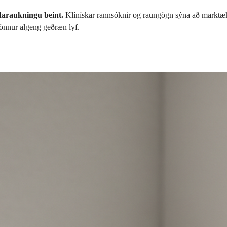
daraukningu beint.
Klínískar rannsóknir og raungögn sýna að marktæk
 önnur algeng geðræn lyf.