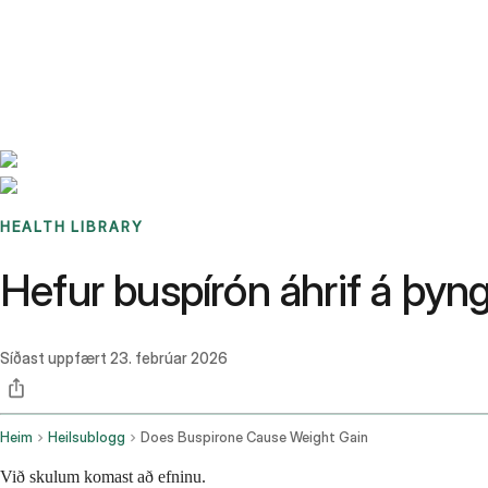
Benchmarks
Stories
FAQ
Sign up / Log in
HEALTH LIBRARY
Hefur buspírón áhrif á þy
Síðast uppfært
23. febrúar 2026
Heim
Heilsublogg
Does Buspirone Cause Weight Gain
Við skulum komast að efninu.