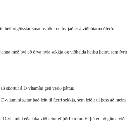
til heilbrigðisstarfsmanns áður en byrjað er á viðbótarmeðferð.
kjanna með því að örva nýja sekkja og viðhalda heilsu þeirra sem fyrir
að skortur á D-vítamíni geti verið þáttur.
vítamíni getur það leitt til færri sekkja, sem leiðir til þess að meira
f D-vítamíni eða taka viðbætur ef þörf krefur. Ef þú ert að glíma við