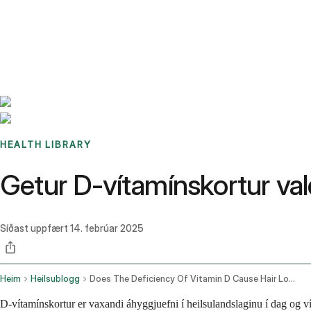
Benchmarks
Stories
FAQ
Sign up / Log in
HEALTH LIBRARY
Getur D-vítamínskortur vald
Síðast uppfært
14. febrúar 2025
Heim
Heilsublogg
Does The Deficiency Of Vitamin D Cause Hair Loss
D-vítamínskortur er vaxandi áhyggjuefni í heilsulandslaginu í dag og ví