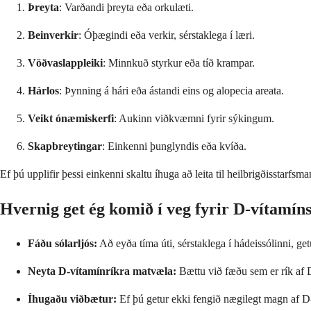
Þreyta
: Varðandi þreyta eða orkulæti.
Beinverkir
: Óþægindi eða verkir, sérstaklega í læri.
Vöðvaslappleiki
: Minnkuð styrkur eða tíð krampar.
Hárlos
: Þynning á hári eða ástandi eins og alopecia areata.
Veikt ónæmiskerfi
: Aukinn viðkvæmni fyrir sýkingum.
Skapbreytingar
: Einkenni þunglyndis eða kvíða.
Ef þú upplifir þessi einkenni skaltu íhuga að leita til heilbrigðisstarfsm
Hvernig get ég komið í veg fyrir D-vítamín
Fáðu sólarljós:
Að eyða tíma úti, sérstaklega í hádeissólinni, 
Neyta D-vítamínríkra matvæla:
Bættu við fæðu sem er rík af D-
Íhugaðu viðbætur:
Ef þú getur ekki fengið nægilegt magn af D-