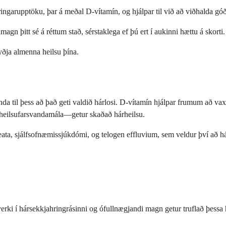
garupptöku, þar á meðal D-vítamín, og hjálpar til við að viðhalda góðr
n þitt sé á réttum stað, sérstaklega ef þú ert í aukinni hættu á skorti.
tyðja almenna heilsu þína.
da til þess að það geti valdið hárlosi. D-vítamín hjálpar frumum að vax
a heilsufarsvandamála—getur skaðað hárheilsu.
eata, sjálfsofnæmissjúkdómi, og telogen effluvium, sem veldur því að hár
erki í hársekkjahringrásinni og ófullnægjandi magn getur truflað þessa hr