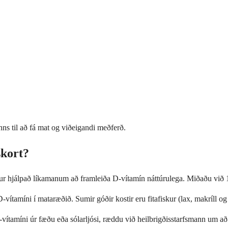
anns til að fá mat og viðeigandi meðferð.
skort?
getur hjálpað líkamanum að framleiða D-vítamín náttúrulega. Miðaðu vi
vítamíni í mataræðið. Sumir góðir kostir eru fitafiskur (lax, makríll og
vítamíni úr fæðu eða sólarljósi, ræddu við heilbrigðisstarfsmann um að