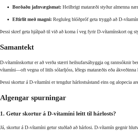
Borðaðu jafnvægismat:
Heilbrigt mataræði styður almenna nærin
Eftirlit með magni:
Regluleg blóðpróf geta tryggð að D-vítamínmag
Þessi skref geta hjálpað til við að koma í veg fyrir D-vítamínskort og s
Samantekt
D-vítamínskortur er að verða stærri heilsufarsáhyggja og rannsóknir ben
vítamíni—oft vegna of litils sólarljóss, lélegs mataræðis eða ákveðinn
Þessi skortur á D-vítamíni er tengdur hárlostsástand eins og alopecia ar
Algengar spurningar
1. Getur skortur á D-vítamíni leitt til hárlosts?
Já, skortur á D-vítamíni getur stuðlað að hárlosi. D-vítamín gegnir hlutv