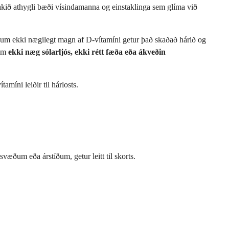
kið athygli bæði vísindamanna og einstaklinga sem glíma við
fáum ekki nægilegt magn af D-vítamíni getur það skaðað hárið og
sem
ekki næg sólarljós, ekki rétt fæða eða ákveðin
míni leiðir til hárlosts.
æðum eða árstíðum, getur leitt til skorts.