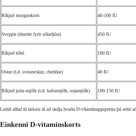
Ríkjuð morgunkorn
40-100 IU
Sveppir (útsettir fyrir sólarljósi)
450 IU
Ríkjuð tóbú
100 IU
Ostur (t.d. svissneskur, cheddar)
40 IU
Ríkjuð jurta-mjólk (t.d. haframjólk, sojamjólk)
100-150 IU
Leitið alltaf til læknis til að skilja hvaða D-vítamínuppspretta þú ættir a
Einkenni D-vítamínskorts