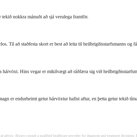
ur tekið nokkra mánuði að sjá verulega framför.
?
s. Til að staðfesta skort er best að leita til heilbrigðisstarfsmanns og f
ta hárvöxt. Hins vegar er mikilvægt að ráðfæra sig við heilbrigðisstar
magn er endurheimt getur hárvöxtur hafist aftur, en þetta getur tekið t
ical advice. Always consult a qualified healthcare provider for diagnosis and treatment decisions