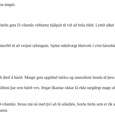
nna magni.
æðu geta D-vítamín viðbætur hjálpað til við að brúa bilið. Leitið alltaf 
kerfið til að verjast sýkingum. Spilar mikilvægt hlutverk í vöxt hársek
 áhrif á hárið. Margir geta upplifað hárlos og rannsóknir benda til þess 
úðinni þar sem hárið vex. Þegar líkamar okkar fá ekki nægilegt magn af D-
D-vítamíni. Þessu má ná með því að fá sólarljós, borða fæðu sem er rík a
anni.