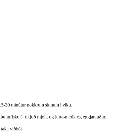
ð 15-30 mínútur nokkrum sinnum í viku.
 þunnfiskur), ríkjuð mjólk og jurta-mjólk og eggjarauður.
 taka viðbót.