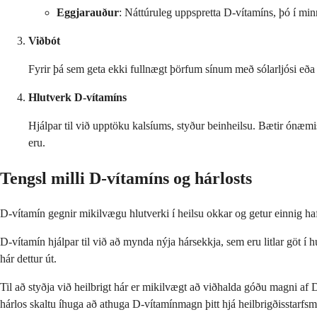
Eggjarauður
: Náttúruleg uppspretta D-vítamíns, þó í mi
Viðbót
Fyrir þá sem geta ekki fullnægt þörfum sínum með sólarljósi eða f
Hlutverk D-vítamíns
Hjálpar til við upptöku kalsíums, styður beinheilsu. Bætir ónæmis
eru.
Tengsl milli D-vítamíns og hárlosts
D-vítamín gegnir mikilvægu hlutverki í heilsu okkar og getur einnig haft
D-vítamín hjálpar til við að mynda nýja hársekkja, sem eru litlar göt í h
hár dettur út.
Til að styðja við heilbrigt hár er mikilvægt að viðhalda góðu magni af 
hárlos skaltu íhuga að athuga D-vítamínmagn þitt hjá heilbrigðisstarfsm