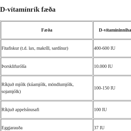
D-vítamínrík fæða
Fæða
D-vítamíninniha
Fitafiskur (t.d. lax, makríll, sardínur)
400-600 IU
Þorsklifurólía
10.000 IU
Ríkjuð mjólk (kúamjólk, möndlumjólk,
100-150 IU
sojamjólk)
Ríkjuð appelsínusafi
100 IU
Eggjarauða
37 IU