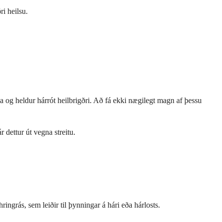
i heilsu.
a og heldur hárrót heilbrigðri. Að fá ekki nægilegt magn af þessu
 dettur út vegna streitu.
ingrás, sem leiðir til þynningar á hári eða hárlosts.