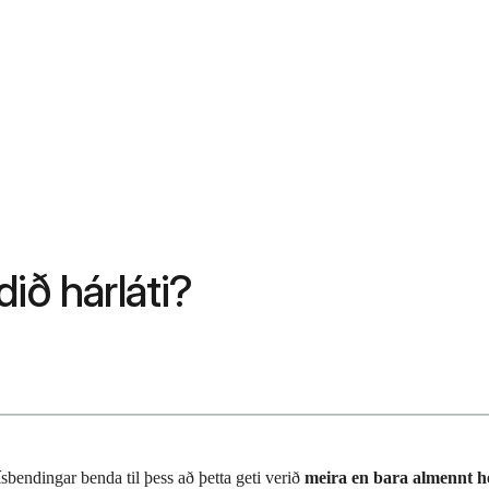
ið hárláti?
sbendingar benda til þess að þetta geti verið
meira en bara almennt h