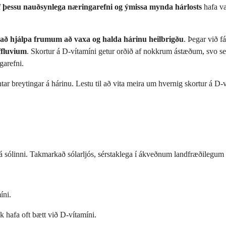
f þessu nauðsynlega næringarefni og ýmissa mynda hárlosts
hafa va
að hjálpa frumum að vaxa og halda hárinu heilbrigðu
. Þegar við 
ffluvium
. Skortur á D-vítamíni getur orðið af nokkrum ástæðum, svo 
garefni.
 breytingar á hárinu. Lestu til að vita meira um hvernig skortur á D-víta
sólinni. Takmarkað sólarljós, sérstaklega í ákveðnum landfræðilegum sv
íni.
 hafa oft bætt við D-vítamíni.