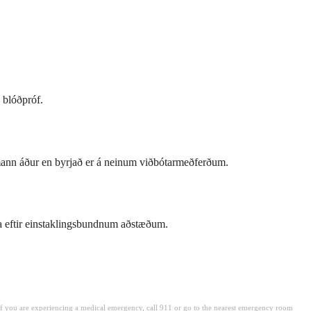
á blóðpróf.
fsmann áður en byrjað er á neinum viðbótarmeðferðum.
íma eftir einstaklingsbundnum aðstæðum.
. If you are experiencing a medical emergency, call 911 or go to the nearest emergency room