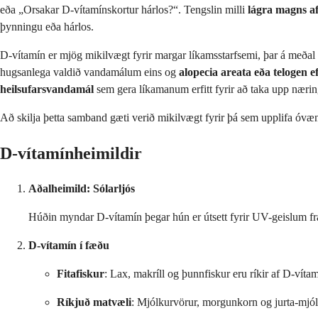
eða „Orsakar D-vítamínskortur hárlos?“. Tengslin milli
lágra magns a
þynningu eða hárlos.
D-vítamín er mjög mikilvægt fyrir margar líkamsstarfsemi, þar á meðal
hugsanlega valdið vandamálum eins og
alopecia areata eða telogen e
heilsufarsvandamál
sem gera líkamanum erfitt fyrir að taka upp nærin
Að skilja þetta samband gæti verið mikilvægt fyrir þá sem upplifa óvæntar
D-vítamínheimildir
Aðalheimild: Sólarljós
Húðin myndar D-vítamín þegar hún er útsett fyrir UV-geislum frá 
D-vítamín í fæðu
Fitafiskur
: Lax, makríll og þunnfiskur eru ríkir af D-vítam
Ríkjuð matvæli
: Mjólkurvörur, morgunkorn og jurta-mjólk