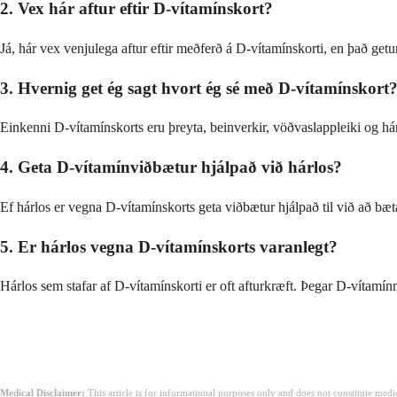
2. Vex hár aftur eftir D-vítamínskort?
Já, hár vex venjulega aftur eftir meðferð á D-vítamínskorti, en það get
3. Hvernig get ég sagt hvort ég sé með D-vítamínskort
Einkenni D-vítamínskorts eru þreyta, beinverkir, vöðvaslappleiki og hárlo
4. Geta D-vítamínviðbætur hjálpað við hárlos?
Ef hárlos er vegna D-vítamínskorts geta viðbætur hjálpað til við að bæ
5. Er hárlos vegna D-vítamínskorts varanlegt?
Hárlos sem stafar af D-vítamínskorti er oft afturkræft. Þegar D-vítamín
Medical Disclaimer:
This article is for informational purposes only and does not constitute med