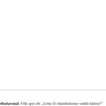
eilsufarsmál
. Fólk spyr oft: „Getur D-vítamínskortur valdið hárlosi?“