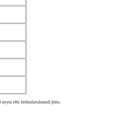
ð neyta eftir heilsufarsástandi þínu.