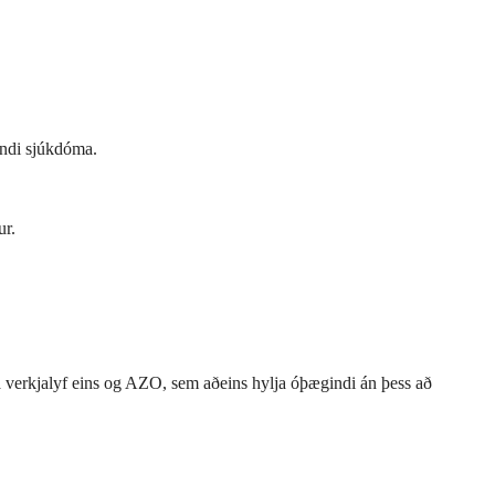
andi sjúkdóma.
ur.
ða verkjalyf eins og AZO, sem aðeins hylja óþægindi án þess að