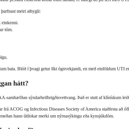
þarfnast meiri athygli:
k einkenni.
ður tóm.
ólgu.
um bata. Blóð í þvagi getur líkt ógnvekjandi, en með einföldum UTI er þ
ggan hátt?
PAA-samhæfðan sýndarheilbrigðisvettvang. Það er stutt af klínískum le
ingar frá ACOG og Infectious Diseases Society of America staðfesta að 
f á meðan hann útilokar merki um nýrnasýkingu eða kynsjúkdóm.