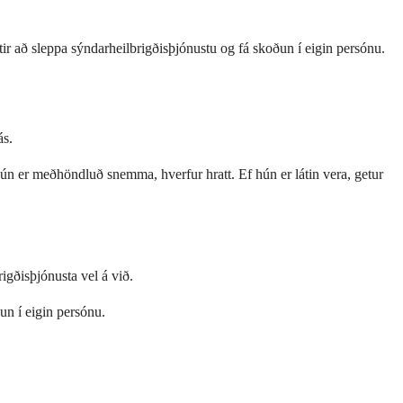
ttir að sleppa sýndarheilbrigðisþjónustu og fá skoðun í eigin persónu.
ás.
 hún er meðhöndluð snemma, hverfur hratt. Ef hún er látin vera, getur
igðisþjónusta vel á við.
un í eigin persónu.
.