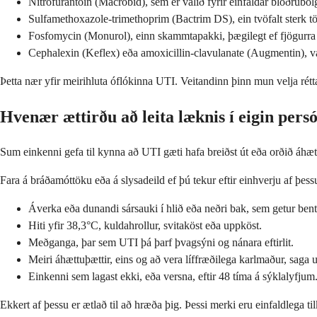
Nitrofurantoin (Macrobid), sem er valið fyrir einfaldar blöðrubó
Sulfamethoxazole-trimethoprim (Bactrim DS), ein tvöfalt sterk tö
Fosfomycin (Monurol), einn skammtapakki, þægilegt ef fjögurra da
Cephalexin (Keflex) eða amoxicillin-clavulanate (Augmentin), v
Þetta nær yfir meirihluta óflókinna UTI. Veitandinn þinn mun velja rétta
Hvenær ættirðu að leita læknis í eigin persó
Sum einkenni gefa til kynna að UTI gæti hafa breiðst út eða orðið áhæt
Fara á bráðamóttöku eða á slysadeild ef þú tekur eftir einhverju af þess
Áverka eða dunandi sársauki í hlið eða neðri bak, sem getur bent 
Hiti yfir 38,3°C, kuldahrollur, svitaköst eða uppköst.
Meðganga, þar sem UTI þá þarf þvagsýni og nánara eftirlit.
Meiri áhættuþættir, eins og að vera líffræðilega karlmaður, saga
Einkenni sem lagast ekki, eða versna, eftir 48 tíma á sýklalyfjum
Ekkert af þessu er ætlað til að hræða þig. Þessi merki eru einfaldlega 