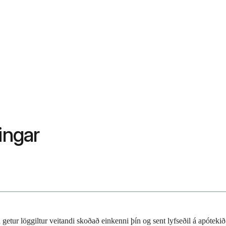
ingar
 getur löggiltur veitandi skoðað einkenni þín og sent lyfseðil á apótekið