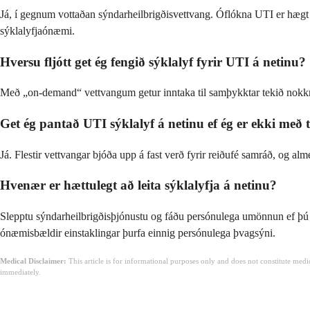
Já, í gegnum vottaðan sýndarheilbrigðisvettvang. Óflókna UTI er hægt
sýklalyfjaónæmi.
Hversu fljótt get ég fengið sýklalyf fyrir UTI á netinu?
Með „on-demand“ vettvangum getur inntaka til samþykktar tekið nokkrar
Get ég pantað UTI sýklalyf á netinu ef ég er ekki með
Já. Flestir vettvangar bjóða upp á fast verð fyrir reiðufé samráð, og a
Hvenær er hættulegt að leita sýklalyfja á netinu?
Slepptu sýndarheilbrigðisþjónustu og fáðu persónulega umönnun ef þú er
ónæmisbældir einstaklingar þurfa einnig persónulega þvagsýni.
Medical Disclaimer:
This article is for informational purposes only and does not constitute med
immediately.