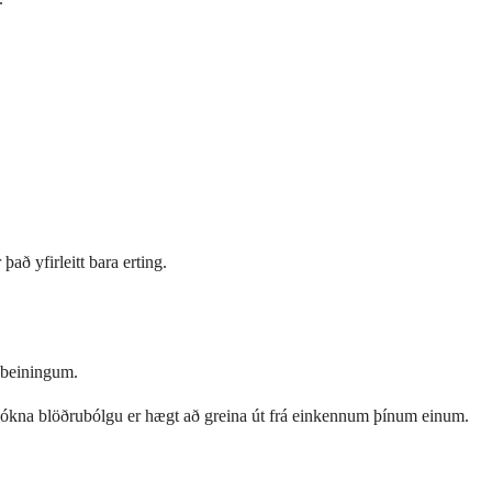
að yfirleitt bara erting.
iðbeiningum.
óflókna blöðrubólgu er hægt að greina út frá einkennum þínum einum.