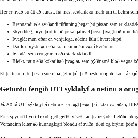
Hér er hvað þú átt að varast, frá mest segjanlegu merkjum til þeirra sem 
Brennandi eða sviðandi tilfinning þegar þú pissar, sem er klassís
Skyndileg, brýn þörf til að pissa, jafnvel þegar þvagblöðrunni lí
Þvaglát mun oftar en venjulega, aðeins litlu í hvert skipti.
Daufur þrýstingur eða krampar neðarlega í kviðnum.
Þvaglát sem eru grimm eða sterklyktandi.
Bleikt, rautt eða kókarlitað þvaglát, sem þýðir smá blóð vegna b
Ef þú tekur eftir þessu snemma gefur þér það bestu möguleikana á skjót
Geturðu fengið UTI sýklalyf á netinu á öru
Já. Að fá UTI sýklalyf á netinu er öruggt þegar þú notar vottaðan, HI
Fólk spyr oft hvort læknir geti gefið lyfseðil án þvagsýnis. Leiðbein
Veitandinn leitar að kunnuglegri blöndu af sviða, tíðni og brýnni þör