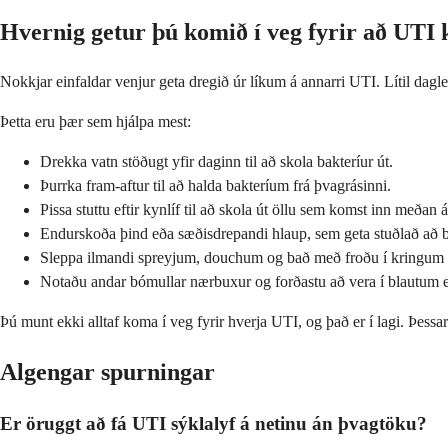
Hvernig getur þú komið í veg fyrir að UTI 
Nokkjar einfaldar venjur geta dregið úr líkum á annarri UTI. Lítil dag
Þetta eru þær sem hjálpa mest:
Drekka vatn stöðugt yfir daginn til að skola bakteríur út.
Þurrka fram-aftur til að halda bakteríum frá þvagrásinni.
Pissa stuttu eftir kynlíf til að skola út öllu sem komst inn meðan á
Endurskoða þind eða sæðisdrepandi hlaup, sem geta stuðlað að 
Sleppa ilmandi spreyjum, douchum og bað með froðu í kringu
Notaðu andar bómullar nærbuxur og forðastu að vera í blautum 
Þú munt ekki alltaf koma í veg fyrir hverja UTI, og það er í lagi. Þessa
Algengar spurningar
Er öruggt að fá UTI sýklalyf á netinu án þvagtöku?