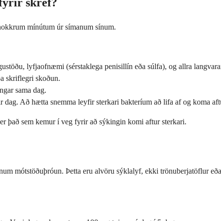
fyrir skref?
að á nokkrum mínútum úr símanum sínum.
stöðu, lyfjaofnæmi (sérstaklega penisillín eða súlfa), og allra langvar
a skriflegri skoðun.
ingar sama dag.
ir dag. Að hætta snemma leyfir sterkari bakteríum að lifa af og koma aft
er það sem kemur í veg fyrir að sýkingin komi aftur sterkari.
dnum mótstöðuþróun. Þetta eru alvöru sýklalyf, ekki trönuberjatöflur e