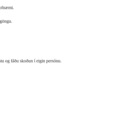
 ofnæmi.
ðgöngu.
stu og fáðu skoðun í eigin persónu.