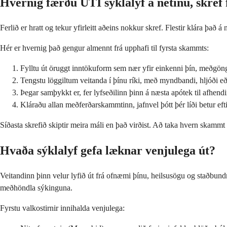
Hvernig færðu UTI sýklalyf á netinu, skref 
Ferlið er hratt og tekur yfirleitt aðeins nokkur skref. Flestir klára þ
Hér er hvernig það gengur almennt frá upphafi til fyrsta skammts:
Fylltu út öruggt inntökuform sem nær yfir einkenni þín, meðgöngu
Tengstu löggiltum veitanda í þínu ríki, með myndbandi, hljóði eð
Þegar samþykkt er, fer lyfseðilinn þinn á næsta apótek til afhend
Kláraðu allan meðferðarskammtinn, jafnvel þótt þér líði betur eft
Síðasta skrefið skiptir meira máli en það virðist. Að taka hvern skammt 
Hvaða sýklalyf gefa læknar venjulega út?
Veitandinn þinn velur lyfið út frá ofnæmi þínu, heilsusögu og staðbun
meðhöndla sýkinguna.
Fyrstu valkostirnir innihalda venjulega: