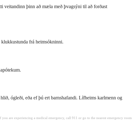
i veitandinn þinn að mæla með þvagsýni til að forðast
a klukkustunda frá heimsókninni.
m apótekum.
hlið, ógleði, eða ef þú ert barnshafandi. Lífheims karlmenn og
. If you are experiencing a medical emergency, call 911 or go to the nearest emergency room