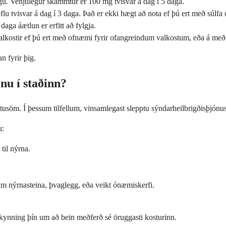
lgu. Venjulegur skammtur er 100 mg tvisvar á dag í 5 daga.
flu tvisvar á dag í 3 daga. Það er ekki hægt að nota ef þú ert með súlfa
ga áætlun er erfitt að fylgja.
alkostir ef þú ert með ofnæmi fyrir ofangreindum valkostum, eða á me
n fyrir þig.
nu í staðinn?
tusöm. Í þessum tilfellum, vinsamlegast slepptu sýndarheilbrigðisþjónu
u:
til nýrna.
 um nýrnasteina, þvaglegg, eða veikt ónæmiskerfi.
.
tilkynning þín um að bein meðferð sé öruggasti kosturinn.