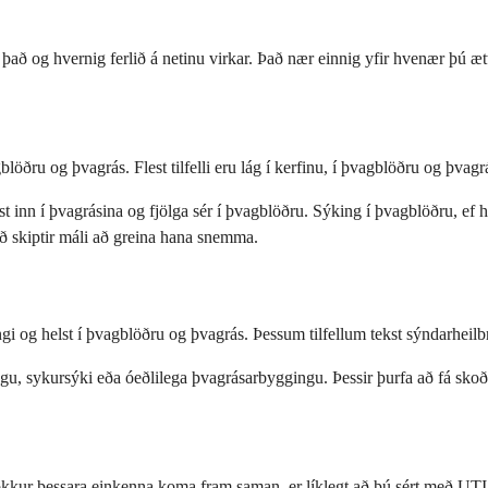
r það og hvernig ferlið á netinu virkar. Það nær einnig yfir hvenær þú æ
öðru og þvagrás. Flest tilfelli eru lág í kerfinu, í þvagblöðru og þvagr
ast inn í þvagrásina og fjölga sér í þvagblöðru. Sýking í þvagblöðru, ef
að skiptir máli að greina hana snemma.
i og helst í þvagblöðru og þvagrás. Þessum tilfellum tekst sýndarheilbr
gu, sykursýki eða óeðlilega þvagrásarbyggingu. Þessir þurfa að fá skoð
kkur þessara einkenna koma fram saman, er líklegt að þú sért með UTI