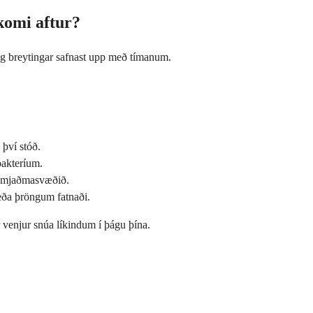
komi aftur?
leg breytingar safnast upp með tímanum.
 því stóð.
bakteríum.
m mjaðmasvæðið.
eða þröngum fatnaði.
r venjur snúa líkindum í þágu þína.