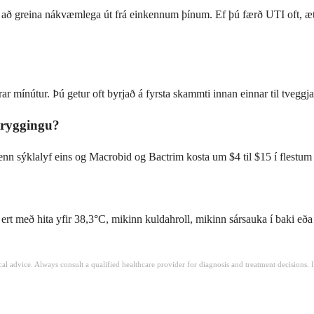
 að greina nákvæmlega út frá einkennum þínum. Ef þú færð UTI oft, ætt
 mínútur. Þú getur oft byrjað á fyrsta skammti innan einnar til tveggj
 tryggingu?
lmenn sýklalyf eins og Macrobid og Bactrim kosta um $4 til $15 í flestu
t með hita yfir 38,3°C, mikinn kuldahroll, mikinn sársauka í baki eða 
ical advice. Always consult a qualified healthcare provider for diagnosis and treatment decisions