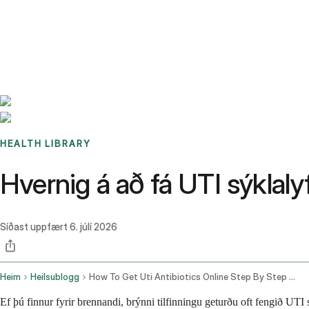
Benchmarks
Stories
FAQ
Sign up / Log in
HEALTH LIBRARY
Hvernig á að fá UTI sýklalyf
Síðast uppfært
6. júlí 2026
Heim
Heilsublogg
How To Get Uti Antibiotics Online Step By Step Guide
Ef þú finnur fyrir brennandi, brýnni tilfinningu geturðu oft fengið UTI 