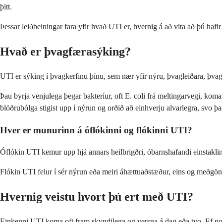
þitt.
Þessar leiðbeiningar fara yfir hvað UTI er, hvernig á að vita að þú hafi
Hvað er þvagfærasýking?
UTI er sýking í þvagkerfinu þínu, sem nær yfir nýru, þvagleiðara, þvagbl
Þau byrja venjulega þegar bakteríur, oft E. coli frá meltingarvegi, kom
blöðrubólga stigist upp í nýrun og orðið að einhverju alvarlegra, svo þ
Hver er munurinn á óflókinni og flókinni UTI?
Óflókin UTI kemur upp hjá annars heilbrigðri, óbarnshafandi einstakling
Flókin UTI felur í sér nýrun eða meiri áhættuaðstæður, eins og meðgön
Hvernig veistu hvort þú ert með UTI?
Einkenni UTI koma oft fram skyndilega og versna á dag eða tvo. Ef no