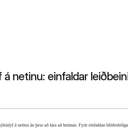
 á netinu: einfaldar leiðbein
sýklalyf á netinu án þess að fara að heiman. Fyrir einfaldan blöðrubólgu