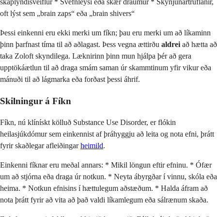
skaplyndisveiflur * Svefnleysi eða skær draumur * Skynjunartruflanir,
oft lýst sem „brain zaps“ eða „brain shivers“
Þessi einkenni eru ekki merki um fíkn; þau eru merki um að líkaminn
þinn þarfnast tíma til að aðlagast. Þess vegna ættirðu
aldrei
að hætta að
taka Zoloft skyndilega. Læknirinn þinn mun hjálpa þér að gera
upptökáætlun til að draga smám saman úr skammtinum yfir vikur eða
mánuði til að lágmarka eða forðast þessi áhrif.
Skilningur á Fíkn
Fíkn, nú klínískt kölluð Substance Use Disorder, er flókin
heilasjúkdómur sem einkennist af þráhyggju að leita og nota efni, þrátt
fyrir skaðlegar afleiðingar
heimild
.
Einkenni fíknar eru meðal annars: * Mikil löngun eftir efninu. * Ófær
um að stjórna eða draga úr notkun. * Neyta ábyrgðar í vinnu, skóla eða
heima. * Notkun efnisins í hættulegum aðstæðum. * Halda áfram að
nota þrátt fyrir að vita að það valdi líkamlegum eða sálrænum skaða.