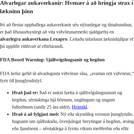
Alvarlegar aukaverkanir: Hvenær á að hringja strax í
lækninn þinn
Þó að flestar upphaflega aukaverkanir séu stýranlegar og tímabundnar,
er það lífsnauðsynlegt að vita viðvörunarmerki sjaldgæfra en
alvarlegra aukaverkana Lexapro
. Leitaðu tafarlaust læknishjálpar ef
þú upplifir eitthvað af eftirfarandi.
FDA Boxed Warning: Sjálfsvígshugsanir og hegðun
FDA hefur gefið út alvarlegustu viðvörun sína, „svartan reit viðvörun,“
fyrir öll þunglyndislyf.
Hvað það er:
Það er aukin hætta á sjálfsvígshugsunum og
hegðun, sérstaklega hjá börnum, unglingum og ungum
fullorðnum (undir 25 ára aldri).
Heimild
.
Hvað á að fylgjast með:
Ný eða skyndileg versnun þunglyndis,
hugsanir um sjálfsskaða, óvenjulegar breytingar á hegðun, æsing
eða fjandsemi – sérstaklega á fyrstu vikum meðferðar eða eftir