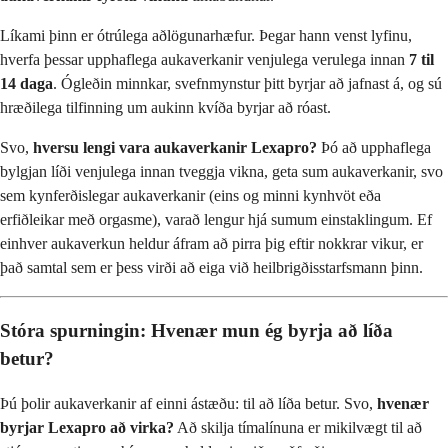
Líkami þinn er ótrúlega aðlögunarhæfur. Þegar hann venst lyfinu,
hverfa þessar upphaflega aukaverkanir venjulega verulega innan
7 til
14 daga
. Ógleðin minnkar, svefnmynstur þitt byrjar að jafnast á, og sú
hræðilega tilfinning um aukinn kvíða byrjar að róast.
Svo,
hversu lengi vara aukaverkanir Lexapro?
Þó að upphaflega
bylgjan líði venjulega innan tveggja vikna, geta sum aukaverkanir, svo
sem kynferðislegar aukaverkanir (eins og minni kynhvöt eða
erfiðleikar með orgasme), varað lengur hjá sumum einstaklingum. Ef
einhver aukaverkun heldur áfram að pirra þig eftir nokkrar vikur, er
það samtal sem er þess virði að eiga við heilbrigðisstarfsmann þinn.
Stóra spurningin: Hvenær mun ég byrja að líða
betur?
Þú þolir aukaverkanir af einni ástæðu: til að líða betur. Svo,
hvenær
byrjar Lexapro að virka?
Að skilja tímalínuna er mikilvægt til að