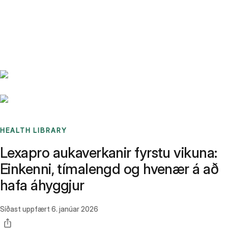
Benchmarks
Stories
FAQ
Sign up / Log in
HEALTH LIBRARY
Lexapro aukaverkanir fyrstu vikuna:
Einkenni, tímalengd og hvenær á að
hafa áhyggjur
Síðast uppfært
6. janúar 2026