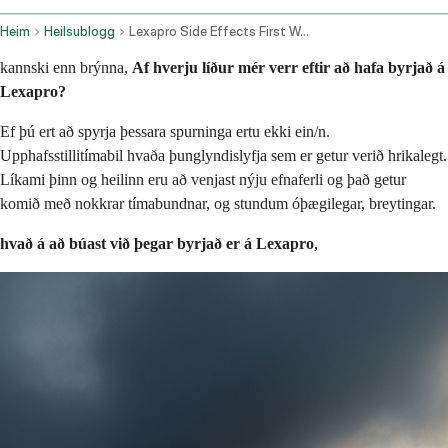
Heim
Heilsublogg
Lexapro Side Effects First Week
kannski enn brýnna,
Af hverju líður mér verr eftir að hafa byrjað á
Lexapro?
Ef þú ert að spyrja þessara spurninga ertu ekki ein/n.
Upphafsstillitímabil hvaða þunglyndislyfja sem er getur verið hrikalegt.
Líkami þinn og heilinn eru að venjast nýju efnaferli og það getur
komið með nokkrar tímabundnar, og stundum óþægilegar, breytingar.
hvað á að búast við þegar byrjað er á Lexapro
,