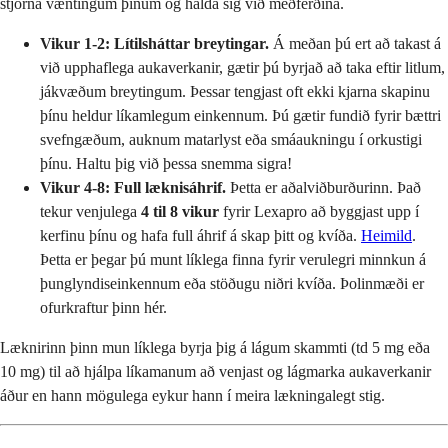
stjórna væntingum þínum og halda sig við meðferðina.
Vikur 1-2: Lítilsháttar breytingar.
Á meðan þú ert að takast á
við upphaflega aukaverkanir, gætir þú byrjað að taka eftir litlum,
jákvæðum breytingum. Þessar tengjast oft ekki kjarna skapinu
þínu heldur líkamlegum einkennum. Þú gætir fundið fyrir bættri
svefngæðum, auknum matarlyst eða smáaukningu í orkustigi
þínu. Haltu þig við þessa snemma sigra!
Vikur 4-8: Full læknisáhrif.
Þetta er aðalviðburðurinn. Það
tekur venjulega
4 til 8 vikur
fyrir Lexapro að byggjast upp í
kerfinu þínu og hafa full áhrif á skap þitt og kvíða.
Heimild
.
Þetta er þegar þú munt líklega finna fyrir verulegri minnkun á
þunglyndiseinkennum eða stöðugu niðri kvíða. Þolinmæði er
ofurkraftur þinn hér.
Læknirinn þinn mun líklega byrja þig á lágum skammti (td 5 mg eða
10 mg) til að hjálpa líkamanum að venjast og lágmarka aukaverkanir
áður en hann mögulega eykur hann í meira lækningalegt stig.