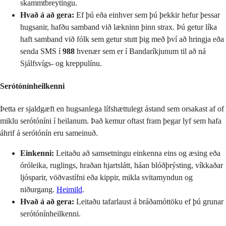
skammtbreytingu.
Hvað á að gera:
Ef þú eða einhver sem þú þekkir hefur þessar
hugsanir, hafðu samband við lækninn þinn strax. Þú getur líka
haft samband við fólk sem getur stutt þig með því að hringja eða
senda SMS í
988
hvenær sem er í Bandaríkjunum til að ná
Sjálfsvígs- og kreppulínu.
Serótónínheilkenni
Þetta er sjaldgæft en hugsanlega lífshættulegt ástand sem orsakast af of
miklu serótóníni í heilanum. Það kemur oftast fram þegar lyf sem hafa
áhrif á serótónín eru sameinuð.
Einkenni:
Leitaðu að samsetningu einkenna eins og æsing eða
óróleika, ruglings, hraðan hjartslátt, háan blóðþrýsting, víkkaðar
ljósparir, vöðvastífni eða kippir, mikla svitamyndun og
niðurgang.
Heimild
.
Hvað á að gera:
Leitaðu tafarlaust á bráðamóttöku ef þú grunar
serótónínheilkenni.