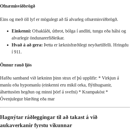
Ofnæmisviðbrögð
Eins og með öll lyf er mögulegt að fá alvarleg ofnæmisviðbrögð.
Einkenni:
Ofsakláði, útbrot, bólga í andliti, tungu eða hálsi og
alvarlegir öndunarerfiðleikar.
Hvað á að gera:
Þetta er læknisfræðilegt neyðartilfelli. Hringdu
í 911.
Önnur rauð ljós
Hafðu samband við lækninn þinn strax ef þú upplifir: * Virkjun á
maníu eða hypomaníu (einkenni eru mikil orka, flýtihugsanir,
áhættusöm hegðun og minni þörf á svefni) * Krampaköst *
Óvenjulegur blæðing eða mar
Hagnýtar ráðleggingar til að takast á við
aukaverkanir fyrstu vikunnar