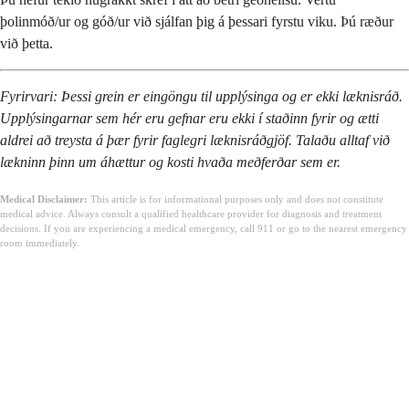
þolinmóð/ur og góð/ur við sjálfan þig á þessari fyrstu viku. Þú ræður
við þetta.
Fyrirvari: Þessi grein er eingöngu til upplýsinga og er ekki læknisráð.
Upplýsingarnar sem hér eru gefnar eru ekki í staðinn fyrir og ætti
aldrei að treysta á þær fyrir faglegri læknisráðgjöf. Talaðu alltaf við
lækninn þinn um áhættur og kosti hvaða meðferðar sem er.
Medical Disclaimer:
This article is for informational purposes only and does not constitute
medical advice. Always consult a qualified healthcare provider for diagnosis and treatment
decisions. If you are experiencing a medical emergency, call 911 or go to the nearest emergency
room immediately.