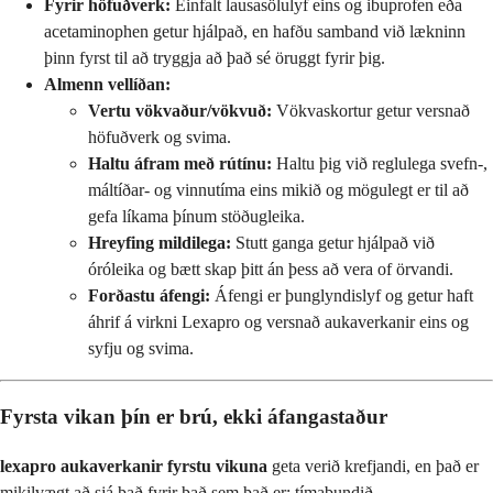
Fyrir höfuðverk:
Einfalt lausasölulyf eins og ibuprofen eða
acetaminophen getur hjálpað, en hafðu samband við lækninn
þinn fyrst til að tryggja að það sé öruggt fyrir þig.
Almenn vellíðan:
Vertu vökvaður/vökvuð:
Vökvaskortur getur versnað
höfuðverk og svima.
Haltu áfram með rútínu:
Haltu þig við reglulega svefn-,
máltíðar- og vinnutíma eins mikið og mögulegt er til að
gefa líkama þínum stöðugleika.
Hreyfing mildilega:
Stutt ganga getur hjálpað við
óróleika og bætt skap þitt án þess að vera of örvandi.
Forðastu áfengi:
Áfengi er þunglyndislyf og getur haft
áhrif á virkni Lexapro og versnað aukaverkanir eins og
syfju og svima.
Fyrsta vikan þín er brú, ekki áfangastaður
lexapro aukaverkanir fyrstu vikuna
geta verið krefjandi, en það er
mikilvægt að sjá það fyrir það sem það er: tímabundið