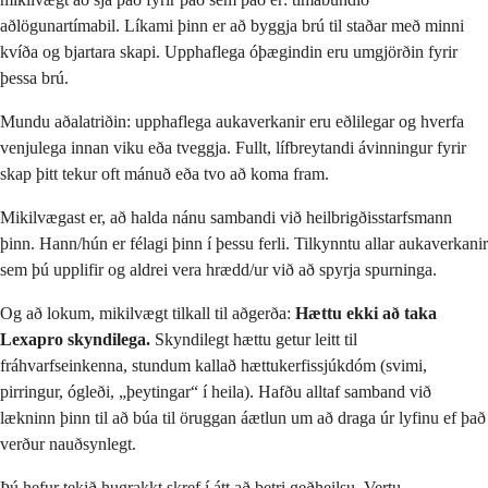
aðlögunartímabil. Líkami þinn er að byggja brú til staðar með minni
kvíða og bjartara skapi. Upphaflega óþægindin eru umgjörðin fyrir
þessa brú.
Mundu aðalatriðin: upphaflega aukaverkanir eru eðlilegar og hverfa
venjulega innan viku eða tveggja. Fullt, lífbreytandi ávinningur fyrir
skap þitt tekur oft mánuð eða tvo að koma fram.
Mikilvægast er, að halda nánu sambandi við heilbrigðisstarfsmann
þinn. Hann/hún er félagi þinn í þessu ferli. Tilkynntu allar aukaverkanir
sem þú upplifir og aldrei vera hrædd/ur við að spyrja spurninga.
Og að lokum, mikilvægt tilkall til aðgerða:
Hættu ekki að taka
Lexapro skyndilega.
Skyndilegt hættu getur leitt til
fráhvarfseinkenna, stundum kallað hættukerfissjúkdóm (svimi,
pirringur, ógleði, „þeytingar“ í heila). Hafðu alltaf samband við
lækninn þinn til að búa til öruggan áætlun um að draga úr lyfinu ef það
verður nauðsynlegt.
Þú hefur tekið hugrakkt skref í átt að betri geðheilsu. Vertu