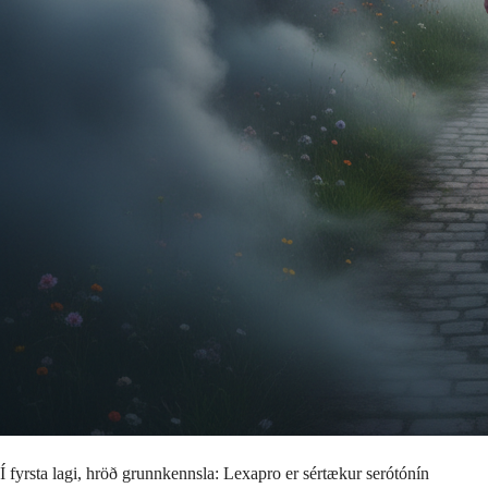
Í fyrsta lagi, hröð grunnkennsla: Lexapro er sértækur serótónín