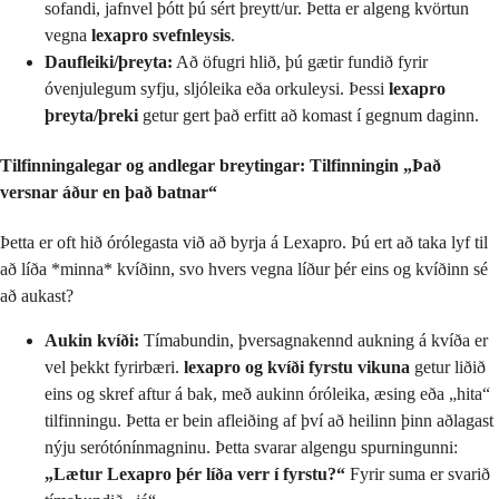
sofandi, jafnvel þótt þú sért þreytt/ur. Þetta er algeng kvörtun
vegna
lexapro svefnleysis
.
Daufleiki/þreyta:
Að öfugri hlið, þú gætir fundið fyrir
óvenjulegum syfju, sljóleika eða orkuleysi. Þessi
lexapro
þreyta/þreki
getur gert það erfitt að komast í gegnum daginn.
Tilfinningalegar og andlegar breytingar: Tilfinningin „Það
versnar áður en það batnar“
Þetta er oft hið órólegasta við að byrja á Lexapro. Þú ert að taka lyf til
að líða *minna* kvíðinn, svo hvers vegna líður þér eins og kvíðinn sé
að aukast?
Aukin kvíði:
Tímabundin, þversagnakennd aukning á kvíða er
vel þekkt fyrirbæri.
lexapro og kvíði fyrstu vikuna
getur liðið
eins og skref aftur á bak, með aukinn óróleika, æsing eða „hita“
tilfinningu. Þetta er bein afleiðing af því að heilinn þinn aðlagast
nýju serótónínmagninu. Þetta svarar algengu spurningunni:
„Lætur Lexapro þér líða verr í fyrstu?“
Fyrir suma er svarið