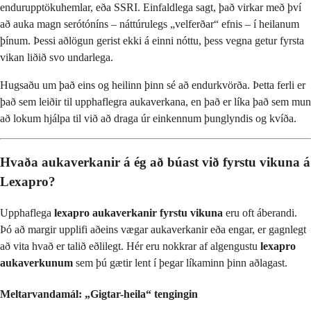
endurupptökuhemlar, eða SSRI. Einfaldlega sagt, það virkar með því
að auka magn serótóníns – náttúrulegs „velferðar“ efnis – í heilanum
þínum. Þessi aðlögun gerist ekki á einni nóttu, þess vegna getur fyrsta
vikan liðið svo undarlega.
Hugsaðu um það eins og heilinn þinn sé að endurkvörða. Þetta ferli er
það sem leiðir til upphaflegra aukaverkana, en það er líka það sem mun
að lokum hjálpa til við að draga úr einkennum þunglyndis og kvíða.
Hvaða aukaverkanir á ég að búast við fyrstu vikuna á
Lexapro?
Upphaflega
lexapro aukaverkanir fyrstu vikuna
eru oft áberandi.
Þó að margir upplifi aðeins vægar aukaverkanir eða engar, er gagnlegt
að vita hvað er talið eðlilegt. Hér eru nokkrar af algengustu
lexapro
aukaverkunum
sem þú gætir lent í þegar líkaminn þinn aðlagast.
Meltarvandamál: „Gigtar-heila“ tengingin