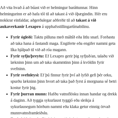
Að vita hvað á að búast við er helmingur baráttunnar. Hinn
helmingurinn er að hafa tól til að takast á við óþægindin. Hér eru
nokkrar einfaldar, aðgerðalegar aðferðir til að
takast á við
aukaverkanir Lexapro
á upphafsstillingartímabilinu.
Fyrir ógleði:
Taktu pilluna með máltíð eða litlu snarl. Forðastu
að taka hana á fastandi maga. Engiferte eða engifer nammi geta
líka hjálpað til við að róa magann.
Fyrir syfju/þreytu:
Ef Lexapro gerir þig syfjuð/an, talaðu við
lækninn þinn um að taka skammtinn þinn á kvöldin fyrir
svefninn.
Fyrir svefnleysi:
Ef þú finnur fyrir því að lyfið gefi þér orku,
spurðu lækninn þinn hvort að taka það fyrst á morgnana sé betri
kostur fyrir þig.
Fyrir þurran munn:
Hafðu vatnsflösku innan handar og drekk
á daginn. Að tyggja sykurlaust tyggjó eða sleikja á
sykurlausegum hörðum nammi eða klaka getur einnig örvað
munnvatnsframleiðslu.