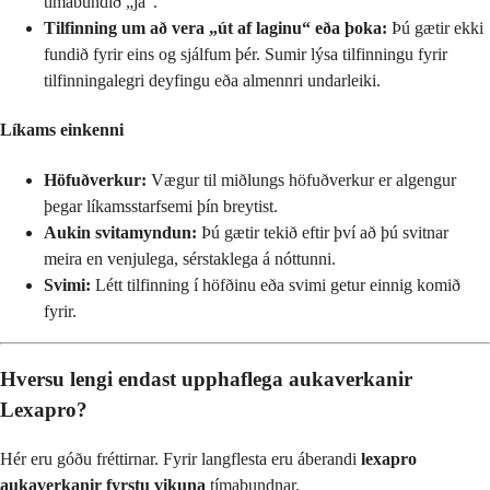
tímabundið „já“.
Tilfinning um að vera „út af laginu“ eða þoka:
Þú gætir ekki
fundið fyrir eins og sjálfum þér. Sumir lýsa tilfinningu fyrir
tilfinningalegri deyfingu eða almennri undarleiki.
Líkams einkenni
Höfuðverkur:
Vægur til miðlungs höfuðverkur er algengur
þegar líkamsstarfsemi þín breytist.
Aukin svitamyndun:
Þú gætir tekið eftir því að þú svitnar
meira en venjulega, sérstaklega á nóttunni.
Svimi:
Létt tilfinning í höfðinu eða svimi getur einnig komið
fyrir.
Hversu lengi endast upphaflega aukaverkanir
Lexapro?
Hér eru góðu fréttirnar. Fyrir langflesta eru áberandi
lexapro
aukaverkanir fyrstu vikuna
tímabundnar.