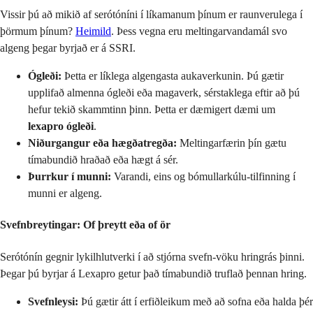
Vissir þú að mikið af serótóníni í líkamanum þínum er raunverulega í
þörmum þínum?
Heimild
. Þess vegna eru meltingarvandamál svo
algeng þegar byrjað er á SSRI.
Ógleði:
Þetta er líklega algengasta aukaverkunin. Þú gætir
upplifað almenna ógleði eða magaverk, sérstaklega eftir að þú
hefur tekið skammtinn þinn. Þetta er dæmigert dæmi um
lexapro ógleði
.
Niðurgangur eða hægðatregða:
Meltingarfærin þín gætu
tímabundið hraðað eða hægt á sér.
Þurrkur í munni:
Varandi, eins og bómullarkúlu-tilfinning í
munni er algeng.
Svefnbreytingar: Of þreytt eða of ör
Serótónín gegnir lykilhlutverki í að stjórna svefn-vöku hringrás þinni.
Þegar þú byrjar á Lexapro getur það tímabundið truflað þennan hring.
Svefnleysi:
Þú gætir átt í erfiðleikum með að sofna eða halda þér