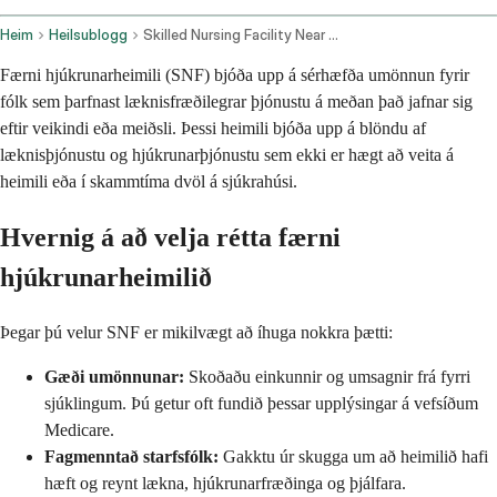
Heim
Heilsublogg
Skilled Nursing Facility Near Me
Færni hjúkrunarheimili (SNF) bjóða upp á sérhæfða umönnun fyrir
fólk sem þarfnast læknisfræðilegrar þjónustu á meðan það jafnar sig
eftir veikindi eða meiðsli. Þessi heimili bjóða upp á blöndu af
læknisþjónustu og hjúkrunarþjónustu sem ekki er hægt að veita á
heimili eða í skammtíma dvöl á sjúkrahúsi.
Hvernig á að velja rétta færni
hjúkrunarheimilið
Þegar þú velur SNF er mikilvægt að íhuga nokkra þætti:
Gæði umönnunar:
Skoðaðu einkunnir og umsagnir frá fyrri
sjúklingum. Þú getur oft fundið þessar upplýsingar á vefsíðum
Medicare.
Fagmenntað starfsfólk:
Gakktu úr skugga um að heimilið hafi
hæft og reynt lækna, hjúkrunarfræðinga og þjálfara.