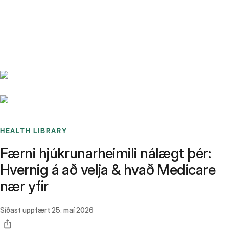
Benchmarks
Stories
FAQ
Sign up / Log in
HEALTH LIBRARY
Færni hjúkrunarheimili nálægt þér:
Hvernig á að velja & hvað Medicare
nær yfir
Síðast uppfært
25. maí 2026