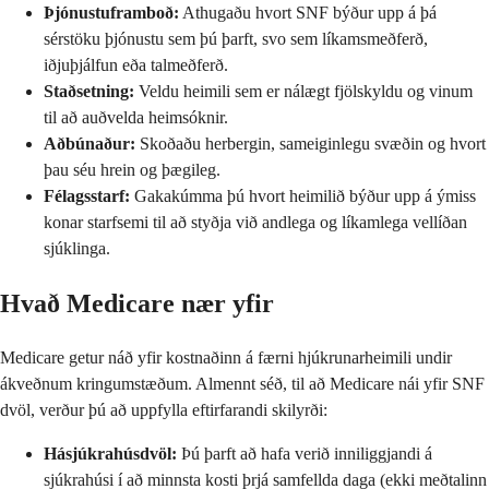
Þjónustuframboð:
Athugaðu hvort SNF býður upp á þá
sérstöku þjónustu sem þú þarft, svo sem líkamsmeðferð,
iðjuþjálfun eða talmeðferð.
Staðsetning:
Veldu heimili sem er nálægt fjölskyldu og vinum
til að auðvelda heimsóknir.
Aðbúnaður:
Skoðaðu herbergin, sameiginlegu svæðin og hvort
þau séu hrein og þægileg.
Félagsstarf:
Gakakúmma þú hvort heimilið býður upp á ýmiss
konar starfsemi til að styðja við andlega og líkamlega vellíðan
sjúklinga.
Hvað Medicare nær yfir
Medicare getur náð yfir kostnaðinn á færni hjúkrunarheimili undir
ákveðnum kringumstæðum. Almennt séð, til að Medicare nái yfir SNF
dvöl, verður þú að uppfylla eftirfarandi skilyrði:
Hásjúkrahúsdvöl:
Þú þarft að hafa verið inniliggjandi á
sjúkrahúsi í að minnsta kosti þrjá samfellda daga (ekki meðtalinn