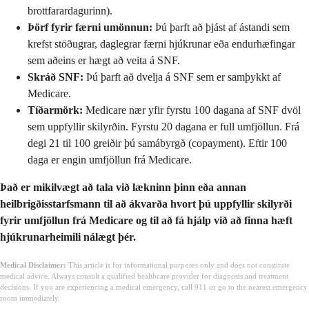
brottfarardagurinn).
Þörf fyrir færni umönnun:
Þú þarft að þjást af ástandi sem
krefst stöðugrar, daglegrar færni hjúkrunar eða endurhæfingar
sem aðeins er hægt að veita á SNF.
Skráð SNF:
Þú þarft að dvelja á SNF sem er samþykkt af
Medicare.
Tíðarmörk:
Medicare nær yfir fyrstu 100 dagana af SNF dvöl
sem uppfyllir skilyrðin. Fyrstu 20 dagana er full umfjöllun. Frá
degi 21 til 100 greiðir þú samábyrgð (copayment). Eftir 100
daga er engin umfjöllun frá Medicare.
Það er mikilvægt að tala við lækninn þinn eða annan
heilbrigðisstarfsmann til að ákvarða hvort þú uppfyllir skilyrði
fyrir umfjöllun frá Medicare og til að fá hjálp við að finna hæft
hjúkrunarheimili nálægt þér.
Medical Disclaimer:
This article is for informational purposes only and does not constitute
medical advice. Always consult a qualified healthcare provider for diagnosis and treatment
decisions. If you are experiencing a medical emergency, call 911 or go to the nearest emergency
room immediately.