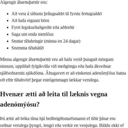
Algengir áhættuþættir eru:
Að vera á síðustu þrítugsaldri til fyrstu fertugsaldri
Að hafa eignast börn
Fyrri legskurðaðgerðir eða aðferðir
Saga um enda metríósu
Stuttar tíðahringir (minna en 24 dagar)
Snemma tíðahátíð
Minna algengir áhættuþættir eru að hafa verið þunguð mörgum
sinnum, upplifað fylgikvilla við meðgöngu eða hafa ákveðnar
sjálfsofnæmis sjúkdóma. Áhugavert er að einkenni adenómýósu batna
oft eftir tíðahvörf þegar estrógenmagn lækkar verulega.
Hvenær ætti að leita til læknis vegna
adenómýósu?
Þú ættir að bóka tíma hjá heilbrigðisstarfsmanni ef tíðir þínar eru
orðnar verulega þyngri, lengri eða verkir en venjulega. Bíddu ekki ef