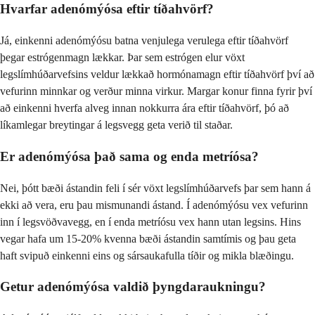
Hvarfar adenómýósa eftir tíðahvörf?
Já, einkenni adenómýósu batna venjulega verulega eftir tíðahvörf
þegar estrógenmagn lækkar. Þar sem estrógen elur vöxt
legslímhúðarvefsins veldur lækkað hormónamagn eftir tíðahvörf því að
vefurinn minnkar og verður minna virkur. Margar konur finna fyrir því
að einkenni hverfa alveg innan nokkurra ára eftir tíðahvörf, þó að
líkamlegar breytingar á legsvegg geta verið til staðar.
Er adenómýósa það sama og enda metríósa?
Nei, þótt bæði ástandin feli í sér vöxt legslímhúðarvefs þar sem hann á
ekki að vera, eru þau mismunandi ástand. Í adenómýósu vex vefurinn
inn í legsvöðvavegg, en í enda metríósu vex hann utan legsins. Hins
vegar hafa um 15-20% kvenna bæði ástandin samtímis og þau geta
haft svipuð einkenni eins og sársaukafulla tíðir og mikla blæðingu.
Getur adenómýósa valdið þyngdaraukningu?