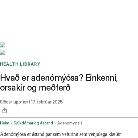
Benchmarks
Stories
FAQ
Sign up / Log in
HEALTH LIBRARY
Hvað er adenómýósa? Einkenni,
orsakir og meðferð
Síðast uppfært
17. febrúar 2025
Heim
Sjúkdómar og ástand
Adenomyosis
Adenómýósa er ástand þar sem vefurinn sem venjulega klæðir