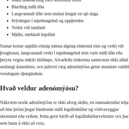
Blæðing milli tíða
Langvarandi tíðir sem endast lengur en sjö daga
Þrýstingur í mjaðmagrind og uppþemba
Verkir við samfarir
Mjúkt, stækkað legslími
Sumar konur upplifa einnig minna algeng einkenni eins og verki við
þvaglosun, langvarandi verki í mjaðmagrind sem varir milli tíða eða
þreytu vegna mikils blóðtaps. Alvarleiki einkenna samsvarar ekki alltaf
umfangi ástandsins, svo jafnvel væg adenómýósa getur stundum valdið
verulegum óþægindum.
Hvað veldur adenómýósu?
Nákvæm orsök adenómýósu er ekki alveg skilin, en rannsakendur telja
að hún þróist þegar hindrunin milli legslímhúðar og vöðvaveggjar
skemmist eða veikist. Þetta gerir kleift að legslímhúðarvefurinn vex þar
sem hann á ekki að vera.