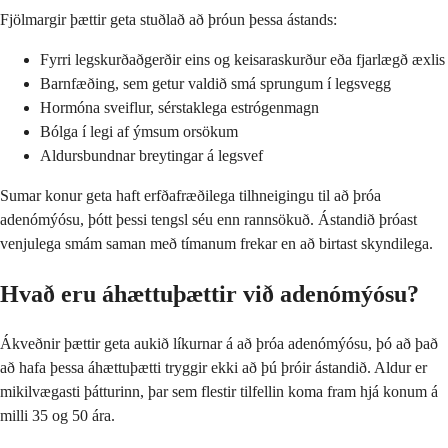
Fjölmargir þættir geta stuðlað að þróun þessa ástands:
Fyrri legskurðaðgerðir eins og keisaraskurður eða fjarlægð æxlis
Barnfæðing, sem getur valdið smá sprungum í legsvegg
Hormóna sveiflur, sérstaklega estrógenmagn
Bólga í legi af ýmsum orsökum
Aldursbundnar breytingar á legsvef
Sumar konur geta haft erfðafræðilega tilhneigingu til að þróa
adenómýósu, þótt þessi tengsl séu enn rannsökuð. Ástandið þróast
venjulega smám saman með tímanum frekar en að birtast skyndilega.
Hvað eru áhættuþættir við adenómýósu?
Ákveðnir þættir geta aukið líkurnar á að þróa adenómýósu, þó að það
að hafa þessa áhættuþætti tryggir ekki að þú þróir ástandið. Aldur er
mikilvægasti þátturinn, þar sem flestir tilfellin koma fram hjá konum á
milli 35 og 50 ára.