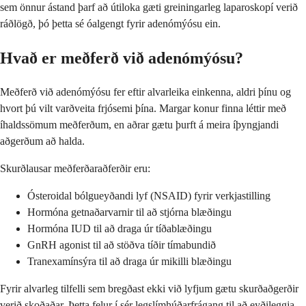
sem önnur ástand þarf að útiloka gæti greiningarleg laparoskopí verið
ráðlögð, þó þetta sé óalgengt fyrir adenómýósu ein.
Hvað er meðferð við adenómýósu?
Meðferð við adenómýósu fer eftir alvarleika einkenna, aldri þínu og
hvort þú vilt varðveita frjósemi þína. Margar konur finna léttir með
íhaldssömum meðferðum, en aðrar gætu þurft á meira íþyngjandi
aðgerðum að halda.
Skurðlausar meðferðaraðferðir eru:
Ósteroidal bólgueyðandi lyf (NSAID) fyrir verkjastilling
Hormóna getnaðarvarnir til að stjórna blæðingu
Hormóna IUD til að draga úr tíðablæðingu
GnRH agonist til að stöðva tíðir tímabundið
Tranexamínsýra til að draga úr mikilli blæðingu
Fyrir alvarleg tilfelli sem bregðast ekki við lyfjum gætu skurðaðgerðir
verið skoðaðar. Þetta felur í sér legslímhúðarfrágang til að eyðileggja