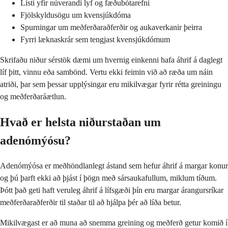
Listi yfir núverandi lyf og fæðubótarefni
Fjölskyldusögu um kvensjúkdóma
Spurningar um meðferðaraðferðir og aukaverkanir þeirra
Fyrri læknaskrár sem tengjast kvensjúkdómum
Skrifaðu niður sérstök dæmi um hvernig einkenni hafa áhrif á daglegt
líf þitt, vinnu eða sambönd. Vertu ekki feimin við að ræða um náin
atriði, þar sem þessar upplýsingar eru mikilvægar fyrir rétta greiningu
og meðferðaráætlun.
Hvað er helsta niðurstaðan um
adenómýósu?
Adenómýósa er meðhöndlanlegt ástand sem hefur áhrif á margar konur
og þú þarft ekki að þjást í þögn með sársaukafullum, miklum tíðum.
Þótt það geti haft veruleg áhrif á lífsgæði þín eru margar árangursríkar
meðferðaraðferðir til staðar til að hjálpa þér að líða betur.
Mikilvægast er að muna að snemma greining og meðferð getur komið í