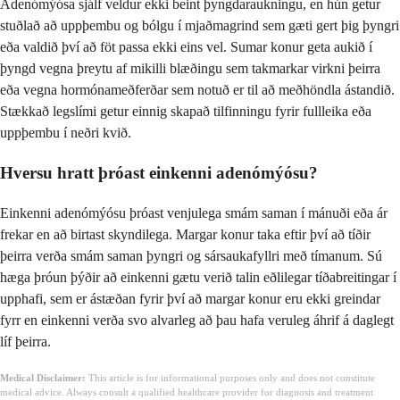
Adenómýósa sjálf veldur ekki beint þyngdaraukningu, en hún getur
stuðlað að uppþembu og bólgu í mjaðmagrind sem gæti gert þig þyngri
eða valdið því að föt passa ekki eins vel. Sumar konur geta aukið í
þyngd vegna þreytu af mikilli blæðingu sem takmarkar virkni þeirra
eða vegna hormónameðferðar sem notuð er til að meðhöndla ástandið.
Stækkað legslími getur einnig skapað tilfinningu fyrir fullleika eða
uppþembu í neðri kvið.
Hversu hratt þróast einkenni adenómýósu?
Einkenni adenómýósu þróast venjulega smám saman í mánuði eða ár
frekar en að birtast skyndilega. Margar konur taka eftir því að tíðir
þeirra verða smám saman þyngri og sársaukafyllri með tímanum. Sú
hæga þróun þýðir að einkenni gætu verið talin eðlilegar tíðabreitingar í
upphafi, sem er ástæðan fyrir því að margar konur eru ekki greindar
fyrr en einkenni verða svo alvarleg að þau hafa veruleg áhrif á daglegt
líf þeirra.
Medical Disclaimer:
This article is for informational purposes only and does not constitute
medical advice. Always consult a qualified healthcare provider for diagnosis and treatment