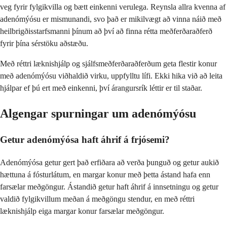
veg fyrir fylgikvilla og bætt einkenni verulega. Reynsla allra kvenna af
adenómýósu er mismunandi, svo það er mikilvægt að vinna náið með
heilbrigðisstarfsmanni þínum að því að finna rétta meðferðaraðferð
fyrir þína sérstöku aðstæðu.
Með réttri læknishjálp og sjálfsmeðferðaraðferðum geta flestir konur
með adenómýósu viðhaldið virku, uppfylltu lífi. Ekki hika við að leita
hjálpar ef þú ert með einkenni, því árangursrík léttir er til staðar.
Algengar spurningar um adenómýósu
Getur adenómýósa haft áhrif á frjósemi?
Adenómýósa getur gert það erfiðara að verða þunguð og getur aukið
hættuna á fósturlátum, en margar konur með þetta ástand hafa enn
farsælar meðgöngur. Ástandið getur haft áhrif á innsetningu og getur
valdið fylgikvillum meðan á meðgöngu stendur, en með réttri
læknishjálp eiga margar konur farsælar meðgöngur.