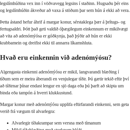
legslímhúðina vex inn í vöðvavegg legsins í staðinn. Hugsaðu þér eins
og legslímhúðin ákveður að vaxa á stöðum þar sem hún á ekki að vera.
Þetta ástand hefur áhrif á margar konur, sérstaklega þær á þrítugs- og
fertugsaldri. Þótt það geti valdið óþægilegum einkennum er mikilvægt
að vita að adenómýósa er góðkynja, það þýðir að hún er ekki
krabbamein og dreifist ekki til annarra líkamshluta.
Hvað eru einkennin við adenómýósu?
Algengasta einkenni adenómýósu er mikil, langvarandi blæðing í
tíðum sem er meira áberandi en venjulegar tíðir. Þú gætir tekið eftir því
að tíðirnar þínar endast lengur en sjö daga eða þú þarft að skipta um
binda eða tampón á hverri klukkustund.
Margar konur með adenómýósu upplifa eftirfarandi einkenni, sem geta
verið frá vægum til alvarlegra:
Alvarlegir tíðakrampar sem versna með tímanum
Mikil tíðablæðing með storknum blóði