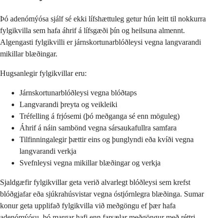
Þó adenómýósa sjálf sé ekki lífshættuleg getur hún leitt til nokkurra
fylgikvilla sem hafa áhrif á lífsgæði þín og heilsuna almennt.
Algengasti fylgikvilli er járnskortunarblóðleysi vegna langvarandi
mikillar blæðingar.
Hugsanlegir fylgikvillar eru:
Járnskortunarblóðleysi vegna blóðtaps
Langvarandi þreyta og veikleiki
Tréfelling á frjósemi (þó meðganga sé enn möguleg)
Áhrif á náin sambönd vegna sársaukafullra samfara
Tilfinningalegir þættir eins og þunglyndi eða kvíði vegna
langvarandi verkja
Svefnleysi vegna mikillar blæðingar og verkja
Sjaldgæfir fylgikvillar geta verið alvarlegt blóðleysi sem krefst
blóðgjafar eða sjúkrahúsvistar vegna óstjórnlegra blæðinga. Sumar
konur geta upplifað fylgikvilla við meðgöngu ef þær hafa
adenómýósu, þó margar hafi enn farsælar meðgöngur með réttri