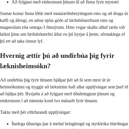
Að fylgjast með einkennum þínum til að finna fyrir mynstri
Sumar konur finna léttir með mataræðisbreytingum eins og að draga úr
kaffi og áfengi, en aðrar njóta góðs af fæðubótarefnum eins og
magnesíum eða omega-3 fitusýrum. Hins vegar skaltu alltaf ræða við
lækni þinn um fæðubótarefni áður en þú byrjar á þeim, sérstaklega ef
þú ert að taka önnur lyf.
Hvernig ættir þú að undirbúa þig fyrir
læknisheimsókn?
Að undirbúa þig fyrir tímann hjálpar þér að fá sem mest út úr
heimsókninni og tryggir að læknirinn hafi allar upplýsingar sem þarf til
að hjálpa þér. Byrjaðu á að fylgjast með tíðahringjum þínum og
einkennum í að minnsta kosti tvo mánuði fyrir tímann.
Taktu með þér eftirfarandi upplýsingar:
Ítarlega tíðasögu þar á meðal hringlengd og styrkleika blæðingar