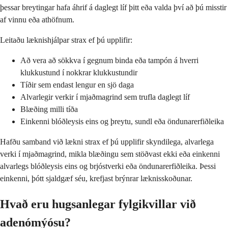
þessar breytingar hafa áhrif á daglegt líf þitt eða valda því að þú misstir
af vinnu eða athöfnum.
Leitaðu læknishjálpar strax ef þú upplifir:
Að vera að sökkva í gegnum binda eða tampón á hverri
klukkustund í nokkrar klukkustundir
Tíðir sem endast lengur en sjö daga
Alvarlegir verkir í mjaðmagrind sem trufla daglegt líf
Blæðing milli tíða
Einkenni blóðleysis eins og þreytu, sundl eða öndunarerfiðleika
Hafðu samband við lækni strax ef þú upplifir skyndilega, alvarlega
verki í mjaðmagrind, mikla blæðingu sem stöðvast ekki eða einkenni
alvarlegs blóðleysis eins og brjóstverki eða öndunarerfiðleika. Þessi
einkenni, þótt sjaldgæf séu, krefjast brýnrar læknisskoðunar.
Hvað eru hugsanlegar fylgikvillar við
adenómýósu?