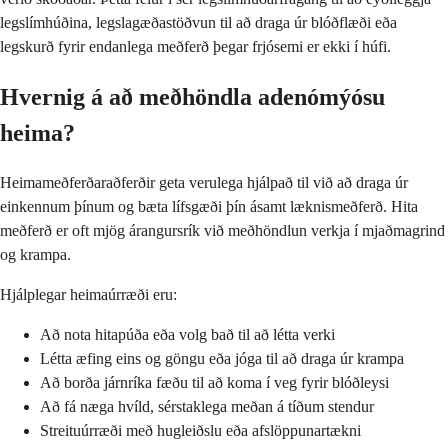
legslímhúðina, legslagæðastöðvun til að draga úr blóðflæði eða
legskurð fyrir endanlega meðferð þegar frjósemi er ekki í húfi.
Hvernig á að meðhöndla adenómýósu
heima?
Heimameðferðaraðferðir geta verulega hjálpað til við að draga úr
einkennum þínum og bæta lífsgæði þín ásamt læknismeðferð. Hita
meðferð er oft mjög árangursrík við meðhöndlun verkja í mjaðmagrind
og krampa.
Hjálplegar heimaúrræði eru:
Að nota hitapúða eða volg bað til að létta verki
Létta æfing eins og göngu eða jóga til að draga úr krampa
Að borða járnríka fæðu til að koma í veg fyrir blóðleysi
Að fá næga hvíld, sérstaklega meðan á tíðum stendur
Streituúrræði með hugleiðslu eða afslöppunartækni