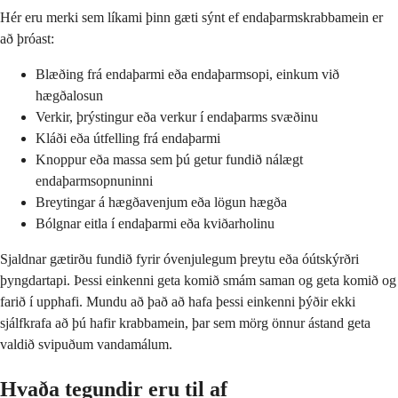
Hér eru merki sem líkami þinn gæti sýnt ef endaþarmskrabbamein er
að þróast:
Blæðing frá endaþarmi eða endaþarmsopi, einkum við
hægðalosun
Verkir, þrýstingur eða verkur í endaþarms svæðinu
Kláði eða útfelling frá endaþarmi
Knoppur eða massa sem þú getur fundið nálægt
endaþarmsopnuninni
Breytingar á hægðavenjum eða lögun hægða
Bólgnar eitla í endaþarmi eða kviðarholinu
Sjaldnar gætirðu fundið fyrir óvenjulegum þreytu eða óútskýrðri
þyngdartapi. Þessi einkenni geta komið smám saman og geta komið og
farið í upphafi. Mundu að það að hafa þessi einkenni þýðir ekki
sjálfkrafa að þú hafir krabbamein, þar sem mörg önnur ástand geta
valdið svipuðum vandamálum.
Hvaða tegundir eru til af