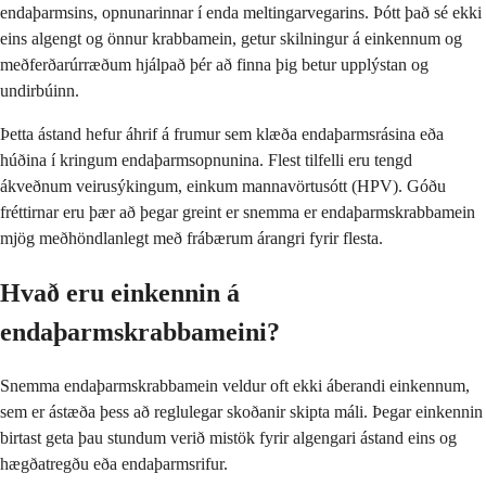
endaþarmsins, opnunarinnar í enda meltingarvegarins. Þótt það sé ekki
eins algengt og önnur krabbamein, getur skilningur á einkennum og
meðferðarúrræðum hjálpað þér að finna þig betur upplýstan og
undirbúinn.
Þetta ástand hefur áhrif á frumur sem klæða endaþarmsrásina eða
húðina í kringum endaþarmsopnunina. Flest tilfelli eru tengd
ákveðnum veirusýkingum, einkum mannavörtusótt (HPV). Góðu
fréttirnar eru þær að þegar greint er snemma er endaþarmskrabbamein
mjög meðhöndlanlegt með frábærum árangri fyrir flesta.
Hvað eru einkennin á
endaþarmskrabbameini?
Snemma endaþarmskrabbamein veldur oft ekki áberandi einkennum,
sem er ástæða þess að reglulegar skoðanir skipta máli. Þegar einkennin
birtast geta þau stundum verið mistök fyrir algengari ástand eins og
hægðatregðu eða endaþarmsrifur.