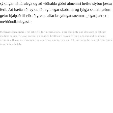
sýkingar náttúrulega og að viðhalda góðri almennri heilsu styður þessa
ferli. Að hætta að reyka, fá reglulegar skoðanir og fylgja skimamælum
getur hjálpað til við að greina allar breytingar snemma þegar þær eru
meðhöndlanlegastar.
Medical Disclaimer:
This article is for informational purposes only and does not constitute
medical advice. Always consult a qualified healthcare provider for diagnosis and treatment
decisions. If you are experiencing a medical emergency, call 911 or go to the nearest emergency
room immediately.