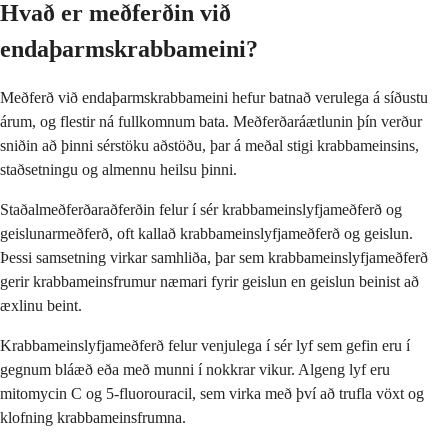
Hvað er meðferðin við
endaþarmskrabbameini?
Meðferð við endaþarmskrabbameini hefur batnað verulega á síðustu
árum, og flestir ná fullkomnum bata. Meðferðaráætlunin þín verður
sniðin að þinni sérstöku aðstöðu, þar á meðal stigi krabbameinsins,
staðsetningu og almennu heilsu þinni.
Staðalmeðferðaraðferðin felur í sér krabbameinslyfjameðferð og
geislunarmeðferð, oft kallað krabbameinslyfjameðferð og geislun.
Þessi samsetning virkar samhliða, þar sem krabbameinslyfjameðferð
gerir krabbameinsfrumur næmari fyrir geislun en geislun beinist að
æxlinu beint.
Krabbameinslyfjameðferð felur venjulega í sér lyf sem gefin eru í
gegnum bláæð eða með munni í nokkrar vikur. Algeng lyf eru
mitomycin C og 5-fluorouracil, sem virka með því að trufla vöxt og
klofning krabbameinsfrumna.