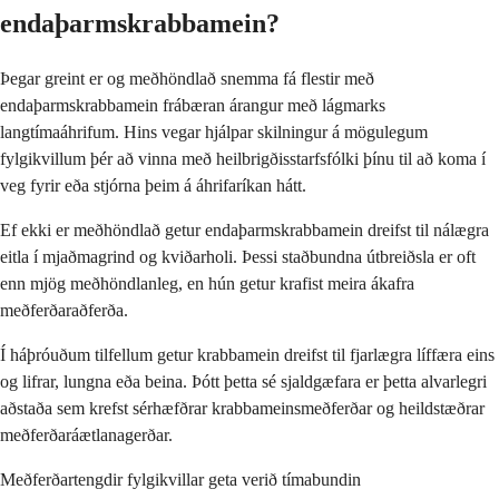
endaþarmskrabbamein?
Þegar greint er og meðhöndlað snemma fá flestir með
endaþarmskrabbamein frábæran árangur með lágmarks
langtímaáhrifum. Hins vegar hjálpar skilningur á mögulegum
fylgikvillum þér að vinna með heilbrigðisstarfsfólki þínu til að koma í
veg fyrir eða stjórna þeim á áhrifaríkan hátt.
Ef ekki er meðhöndlað getur endaþarmskrabbamein dreifst til nálægra
eitla í mjaðmagrind og kviðarholi. Þessi staðbundna útbreiðsla er oft
enn mjög meðhöndlanleg, en hún getur krafist meira ákafra
meðferðaraðferða.
Í háþróuðum tilfellum getur krabbamein dreifst til fjarlægra líffæra eins
og lifrar, lungna eða beina. Þótt þetta sé sjaldgæfara er þetta alvarlegri
aðstaða sem krefst sérhæfðrar krabbameinsmeðferðar og heildstæðrar
meðferðaráætlanagerðar.
Meðferðartengdir fylgikvillar geta verið tímabundin