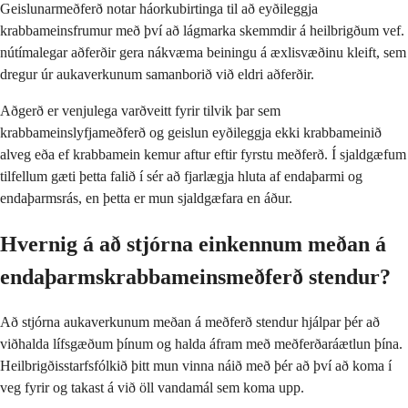
Geislunarmeðferð notar háorkubirtinga til að eyðileggja
krabbameinsfrumur með því að lágmarka skemmdir á heilbrigðum vef.
nútímalegar aðferðir gera nákvæma beiningu á æxlisvæðinu kleift, sem
dregur úr aukaverkunum samanborið við eldri aðferðir.
Aðgerð er venjulega varðveitt fyrir tilvik þar sem
krabbameinslyfjameðferð og geislun eyðileggja ekki krabbameinið
alveg eða ef krabbamein kemur aftur eftir fyrstu meðferð. Í sjaldgæfum
tilfellum gæti þetta falið í sér að fjarlægja hluta af endaþarmi og
endaþarmsrás, en þetta er mun sjaldgæfara en áður.
Hvernig á að stjórna einkennum meðan á
endaþarmskrabbameinsmeðferð stendur?
Að stjórna aukaverkunum meðan á meðferð stendur hjálpar þér að
viðhalda lífsgæðum þínum og halda áfram með meðferðaráætlun þína.
Heilbrigðisstarfsfólkið þitt mun vinna náið með þér að því að koma í
veg fyrir og takast á við öll vandamál sem koma upp.