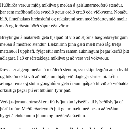
Húðhirða verður mjög mikilvæg meðan á geislunarmeðferð stendur,
þar sem meðhöndlaða svæðið getur orðið ertað eða viðkvæmt. Notaðu
blíð, ilmefnalaus hreinsiefni og rakakremi sem meðferðarteymið mælir
með og forðastu hörð sápur eða vörur.
Breytingar á mataræði geta hjálpað til við að stjórna hægðabreytingum
meðan á meðferð stendur. Læknirinn þinn gæti mælt með lág-trefja
mataræði í upphafi, fylgt eftir smám saman aukningum þegar kerfið þitt
aðlagast. Það er sérstaklega mikilvægt að vera vel vökvaður.
Þreyta er algeng meðan á meðferð stendur, svo skipuleggðu auka hvíld
og hikaðu ekki við að biðja um hjálp við daglega starfsemi. Léttir
æfingar eins og stuttir göngutúrar geta í raun hjálpað til við að viðhalda
orkustigi þegar þú ert tilbúinn fyrir það.
Verkjastjórnunarúrræði eru frá lyfjum án lyfseðils til lyfseðilslyfja ef
þörf krefur. Meðferðarteymið þitt getur mælt með bestu aðferðinni
byggt á einkennum þínum og meðferðaráætlun.