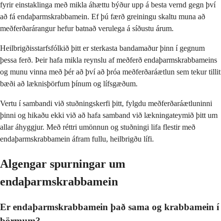
fyrir einstaklinga með mikla áhættu býður upp á besta vernd gegn því
að fá endaþarmskrabbamein. Ef þú færð greiningu skaltu muna að
meðferðarárangur hefur batnað verulega á síðustu árum.
Heilbrigðisstarfsfólkið þitt er sterkasta bandamaður þinn í gegnum
þessa ferð. Þeir hafa mikla reynslu af meðferð endaþarmskrabbameins
og munu vinna með þér að því að þróa meðferðaráætlun sem tekur tillit
bæði að læknisþörfum þínum og lífsgæðum.
Vertu í sambandi við stuðningskerfi þitt, fylgdu meðferðaráætluninni
þinni og hikaðu ekki við að hafa samband við lækningateymið þitt um
allar áhyggjur. Með réttri umönnun og stuðningi lifa flestir með
endaþarmskrabbamein áfram fullu, heilbrigðu lífi.
Algengar spurningar um
endaþarmskrabbamein
Er endaþarmskrabbamein það sama og krabbamein í
þörmum?