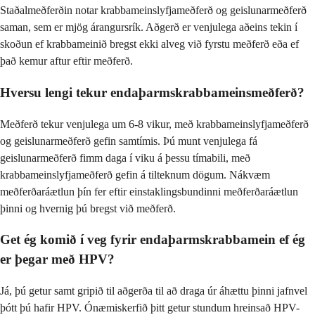
Staðalmeðferðin notar krabbameinslyfjameðferð og geislunarmeðferð
saman, sem er mjög árangursrík. Aðgerð er venjulega aðeins tekin í
skoðun ef krabbameinið bregst ekki alveg við fyrstu meðferð eða ef
það kemur aftur eftir meðferð.
Hversu lengi tekur endaþarmskrabbameinsmeðferð?
Meðferð tekur venjulega um 6-8 vikur, með krabbameinslyfjameðferð
og geislunarmeðferð gefin samtímis. Þú munt venjulega fá
geislunarmeðferð fimm daga í viku á þessu tímabili, með
krabbameinslyfjameðferð gefin á tilteknum dögum. Nákvæm
meðferðaráætlun þín fer eftir einstaklingsbundinni meðferðaráætlun
þinni og hvernig þú bregst við meðferð.
Get ég komið í veg fyrir endaþarmskrabbamein ef ég
er þegar með HPV?
Já, þú getur samt gripið til aðgerða til að draga úr áhættu þinni jafnvel
þótt þú hafir HPV. Ónæmiskerfið þitt getur stundum hreinsað HPV-