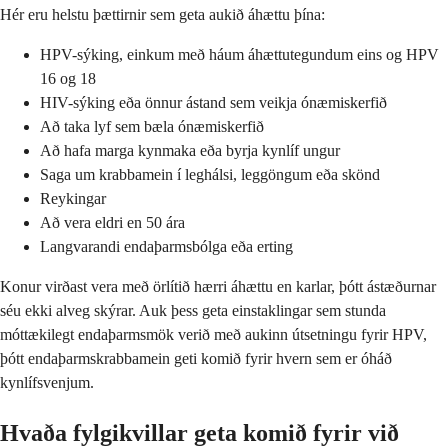
Hér eru helstu þættirnir sem geta aukið áhættu þína:
HPV-sýking, einkum með háum áhættutegundum eins og HPV
16 og 18
HIV-sýking eða önnur ástand sem veikja ónæmiskerfið
Að taka lyf sem bæla ónæmiskerfið
Að hafa marga kynmaka eða byrja kynlíf ungur
Saga um krabbamein í leghálsi, leggöngum eða skönd
Reykingar
Að vera eldri en 50 ára
Langvarandi endaþarmsbólga eða erting
Konur virðast vera með örlítið hærri áhættu en karlar, þótt ástæðurnar
séu ekki alveg skýrar. Auk þess geta einstaklingar sem stunda
móttækilegt endaþarmsmök verið með aukinn útsetningu fyrir HPV,
þótt endaþarmskrabbamein geti komið fyrir hvern sem er óháð
kynlífsvenjum.
Hvaða fylgikvillar geta komið fyrir við