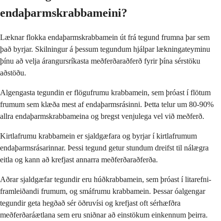
endaþarmskrabbameini?
Læknar flokka endaþarmskrabbamein út frá tegund frumna þar sem
það byrjar. Skilningur á þessum tegundum hjálpar lækningateyminu
þínu að velja árangursríkasta meðferðaraðferð fyrir þína sérstöku
aðstöðu.
Algengasta tegundin er flögufrumu krabbamein, sem þróast í flötum
frumum sem klæða mest af endaþarmsrásinni. Þetta telur um 80-90%
allra endaþarmskrabbameina og bregst venjulega vel við meðferð.
Kirtlafrumu krabbamein er sjaldgæfara og byrjar í kirtlafrumum
endaþarmsrásarinnar. Þessi tegund getur stundum dreifst til nálægra
eitla og kann að krefjast annarra meðferðaraðferða.
Aðrar sjaldgæfar tegundir eru húðkrabbamein, sem þróast í litarefni-
framleiðandi frumum, og smáfrumu krabbamein. Þessar óalgengar
tegundir geta hegðað sér öðruvísi og krefjast oft sérhæfðra
meðferðaráætlana sem eru sniðnar að einstökum einkennum þeirra.