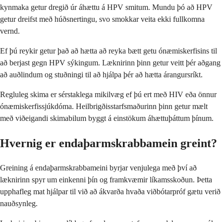
kynmaka getur dregið úr áhættu á HPV smitum. Mundu þó að HPV
getur dreifst með húðsnertingu, svo smokkar veita ekki fullkomna
vernd.
Ef þú reykir getur það að hætta að reyka bætt getu ónæmiskerfisins til
að berjast gegn HPV sýkingum. Læknirinn þinn getur veitt þér aðgang
að auðlindum og stuðningi til að hjálpa þér að hætta árangursríkt.
Regluleg skima er sérstaklega mikilvæg ef þú ert með HIV eða önnur
ónæmiskerfissjúkdóma. Heilbrigðisstarfsmaðurinn þinn getur mælt
með viðeigandi skimabilum byggt á einstökum áhættuþáttum þínum.
Hvernig er endaþarmskrabbamein greint?
Greining á endaþarmskrabbameini byrjar venjulega með því að
læknirinn spyr um einkenni þín og framkvæmir líkamsskoðun. Þetta
upphafleg mat hjálpar til við að ákvarða hvaða viðbótarpróf gætu verið
nauðsynleg.