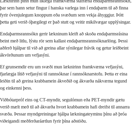
Læknirinn þinn mun líklega framkvæma stafræna endaþarmsrannsókn,
þar sem hann setur fingur í hanska varlega inn í endaþarm til að finna
fyrir óvenjulegum knoppum eða svæðum sem vekja áhyggjur. Þótt
þetta geti verið óþægilegt er það stutt og veitir mikilvægar upplýsingar.
Endaþarmsrannsókn gerir lækninum kleift að skoða endaþarmsrásina
beint með litlu, lýstu rör sem kallast endaþarmsrannsóknarlöng. Þessi
aðferð hjálpar til við að greina allar sýnilegar frávik og getur leiðbeint
ákvörðunum um vefjasýni.
Ef grunsemdir eru um svæði mun læknirinn framkvæma vefjasýni,
fjarlægja lítið vefjasýni til rannsóknar í rannsóknarstofu. Þetta er eina
leiðin til að greina krabbamein ákveðið og ákvarða nákvæma tegund
og einkenni þess.
Viðbótarpróf eins og CT-myndir, segulómun eða PET-myndir gætu
verið mælt með til að ákvarða hvort krabbamein hafi dreifst til annarra
svæða. Þessar myndgreiningar hjálpa lækningateyminu þínu að þróa
viðeigandi meðferðaráætlun fyrir þína aðstöðu.