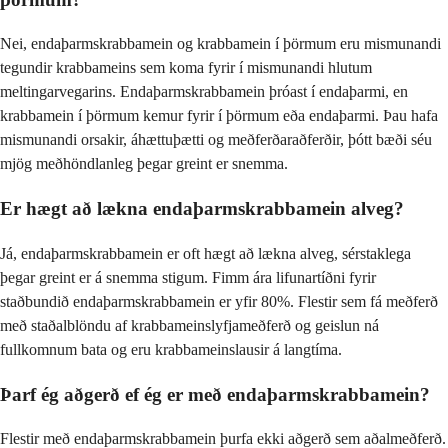
Nei, endaþarmskrabbamein og krabbamein í þörmum eru mismunandi
tegundir krabbameins sem koma fyrir í mismunandi hlutum
meltingarvegarins. Endaþarmskrabbamein þróast í endaþarmi, en
krabbamein í þörmum kemur fyrir í þörmum eða endaþarmi. Þau hafa
mismunandi orsakir, áhættuþætti og meðferðaraðferðir, þótt bæði séu
mjög meðhöndlanleg þegar greint er snemma.
Er hægt að lækna endaþarmskrabbamein alveg?
Já, endaþarmskrabbamein er oft hægt að lækna alveg, sérstaklega
þegar greint er á snemma stigum. Fimm ára lifunartíðni fyrir
staðbundið endaþarmskrabbamein er yfir 80%. Flestir sem fá meðferð
með staðalblöndu af krabbameinslyfjameðferð og geislun ná
fullkomnum bata og eru krabbameinslausir á langtíma.
Þarf ég aðgerð ef ég er með endaþarmskrabbamein?
Flestir með endaþarmskrabbamein þurfa ekki aðgerð sem aðalmeðferð.