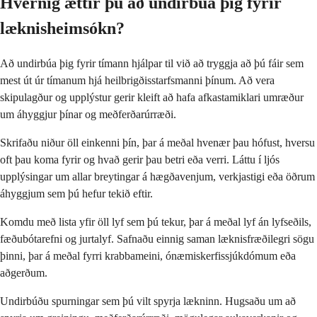
Hvernig ættir þú að undirbúa þig fyrir
læknisheimsókn?
Að undirbúa þig fyrir tímann hjálpar til við að tryggja að þú fáir sem
mest út úr tímanum hjá heilbrigðisstarfsmanni þínum. Að vera
skipulagður og upplýstur gerir kleift að hafa afkastamiklari umræður
um áhyggjur þínar og meðferðarúrræði.
Skrifaðu niður öll einkenni þín, þar á meðal hvenær þau hófust, hversu
oft þau koma fyrir og hvað gerir þau betri eða verri. Láttu í ljós
upplýsingar um allar breytingar á hægðavenjum, verkjastigi eða öðrum
áhyggjum sem þú hefur tekið eftir.
Komdu með lista yfir öll lyf sem þú tekur, þar á meðal lyf án lyfseðils,
fæðubótarefni og jurtalyf. Safnaðu einnig saman læknisfræðilegri sögu
þinni, þar á meðal fyrri krabbameini, ónæmiskerfissjúkdómum eða
aðgerðum.
Undirbúðu spurningar sem þú vilt spyrja lækninn. Hugsaðu um að