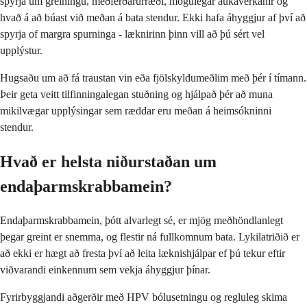
spyrja um greiningu, meðferðarúrræði, mögulegar aukaverkanir og
hvað á að búast við meðan á bata stendur. Ekki hafa áhyggjur af því að
spyrja of margra spurninga - læknirinn þinn vill að þú sért vel
upplýstur.
Hugsaðu um að fá traustan vin eða fjölskyldumeðlim með þér í tímann.
Þeir geta veitt tilfinningalegan stuðning og hjálpað þér að muna
mikilvægar upplýsingar sem ræddar eru meðan á heimsókninni
stendur.
Hvað er helsta niðurstaðan um
endaþarmskrabbamein?
Endaþarmskrabbamein, þótt alvarlegt sé, er mjög meðhöndlanlegt
þegar greint er snemma, og flestir ná fullkomnum bata. Lykilatriðið er
að ekki er hægt að fresta því að leita læknishjálpar ef þú tekur eftir
viðvarandi einkennum sem vekja áhyggjur þínar.
Fyrirbyggjandi aðgerðir með HPV bólusetningu og regluleg skima