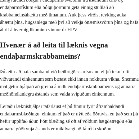
endaþarmsfíslum eða bólguþörmum geta einnig stuðlað að
krabbameinsáhættu með tímanum. Auk þess virðist reyking auka
áhættu þína, hugsanlega með því að veikja ónæmissvörun þína og hafa
áhrif á hvernig líkaminn vinnur úr HPV.
Hvenær á að leita til læknis vegna
endaþarmskrabbameins?
Þú ættir að hafa samband við heilbrigðisstarfsmann ef þú tekur eftir
viðvarandi einkennum sem bætast ekki innan nokkurra vikna. Snemma
mat getur hjálpað að greina á milli endaþarmskrabbameins og annarra
meðhöndlanlegra ástands sem valda svipuðum einkennum.
Leitaðu læknishjálpar tafarlaust ef þú finnur fyrir áframhaldandi
endaþarmsblæðingu, einkum ef það er nýtt eða öðruvísi en það sem þú
hefur upplifað áður. Þótt blæðing sé oft af völdum hægðatregðu eða
annarra góðkynja ástands er mikilvægt að fá rétta skoðun.