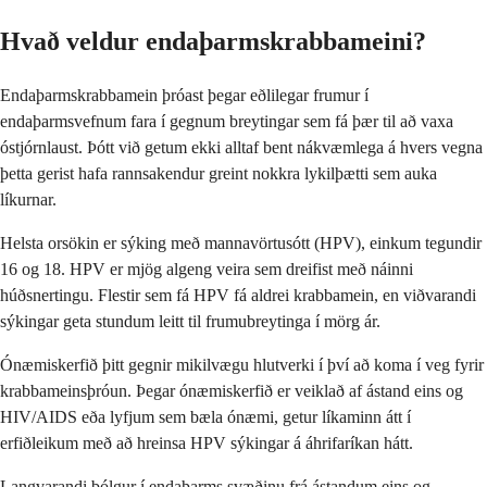
Hvað veldur endaþarmskrabbameini?
Endaþarmskrabbamein þróast þegar eðlilegar frumur í
endaþarmsvefnum fara í gegnum breytingar sem fá þær til að vaxa
óstjórnlaust. Þótt við getum ekki alltaf bent nákvæmlega á hvers vegna
þetta gerist hafa rannsakendur greint nokkra lykilþætti sem auka
líkurnar.
Helsta orsökin er sýking með mannavörtusótt (HPV), einkum tegundir
16 og 18. HPV er mjög algeng veira sem dreifist með náinni
húðsnertingu. Flestir sem fá HPV fá aldrei krabbamein, en viðvarandi
sýkingar geta stundum leitt til frumubreytinga í mörg ár.
Ónæmiskerfið þitt gegnir mikilvægu hlutverki í því að koma í veg fyrir
krabbameinsþróun. Þegar ónæmiskerfið er veiklað af ástand eins og
HIV/AIDS eða lyfjum sem bæla ónæmi, getur líkaminn átt í
erfiðleikum með að hreinsa HPV sýkingar á áhrifaríkan hátt.
Langvarandi bólgur í endaþarms svæðinu frá ástandum eins og