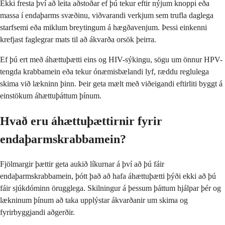
Ekki fresta því að leita aðstoðar ef þú tekur eftir nýjum knoppi eða
massa í endaþarms svæðinu, viðvarandi verkjum sem trufla daglega
starfsemi eða miklum breytingum á hægðavenjum. Þessi einkenni
krefjast faglegrar mats til að ákvarða orsök þeirra.
Ef þú ert með áhættuþætti eins og HIV-sýkingu, sögu um önnur HPV-
tengda krabbamein eða tekur ónæmisbælandi lyf, ræddu reglulega
skima við lækninn þinn. Þeir geta mælt með viðeigandi eftirliti byggt á
einstökum áhættuþáttum þínum.
Hvað eru áhættuþættirnir fyrir
endaþarmskrabbamein?
Fjölmargir þættir geta aukið líkurnar á því að þú fáir
endaþarmskrabbamein, þótt það að hafa áhættuþætti þýði ekki að þú
fáir sjúkdóminn örugglega. Skilningur á þessum þáttum hjálpar þér og
lækninum þínum að taka upplýstar ákvarðanir um skima og
fyrirbyggjandi aðgerðir.