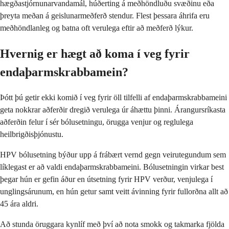
hægðastjórnunarvandamál, húðerting á meðhöndluðu svæðinu eða
þreyta meðan á geislunarmeðferð stendur. Flest þessara áhrifa eru
meðhöndlanleg og batna oft verulega eftir að meðferð lýkur.
Hvernig er hægt að koma í veg fyrir
endaþarmskrabbamein?
Þótt þú getir ekki komið í veg fyrir öll tilfelli af endaþarmskrabbameini
geta nokkrar aðferðir dregið verulega úr áhættu þinni. Árangursríkasta
aðferðin felur í sér bólusetningu, örugga venjur og reglulega
heilbrigðisþjónustu.
HPV bólusetning býður upp á frábært vernd gegn veirutegundum sem
líklegast er að valdi endaþarmskrabbameini. Bólusetningin virkar best
þegar hún er gefin áður en útsetning fyrir HPV verður, venjulega í
unglingsárunum, en hún getur samt veitt ávinning fyrir fullorðna allt að
45 ára aldri.
Að stunda öruggara kynlíf með því að nota smokk og takmarka fjölda