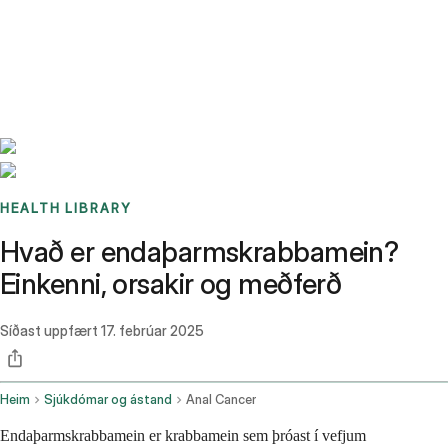
Benchmarks
Stories
FAQ
Sign up / Log in
HEALTH LIBRARY
Hvað er endaþarmskrabbamein?
Einkenni, orsakir og meðferð
Síðast uppfært
17. febrúar 2025
Heim
Sjúkdómar og ástand
Anal Cancer
Endaþarmskrabbamein er krabbamein sem þróast í vefjum