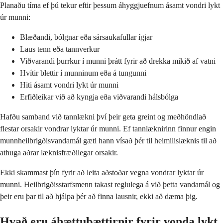
Planaðu tíma ef þú tekur eftir þessum áhyggjuefnum ásamt vondri lykt
úr munni:
Blæðandi, bólgnar eða sársaukafullar ígjar
Laus tenn eða tannverkur
Viðvarandi þurrkur í munni þrátt fyrir að drekka mikið af vatni
Hvítir blettir í munninum eða á tungunni
Hiti ásamt vondri lykt úr munni
Erfiðleikar við að kyngja eða viðvarandi hálsbólga
Hafðu samband við tannlækni því þeir geta greint og meðhöndlað
flestar orsakir vondrar lyktar úr munni. Ef tannlæknirinn finnur engin
munnheilbrigðisvandamál gæti hann vísað þér til heimilislæknis til að
athuga aðrar læknisfræðilegar orsakir.
Ekki skammast þín fyrir að leita aðstoðar vegna vondrar lyktar úr
munni. Heilbrigðisstarfsmenn takast reglulega á við þetta vandamál og
þeir eru þar til að hjálpa þér að finna lausnir, ekki að dæma þig.
Hvað eru áhættuþættirnir fyrir vonda lykt