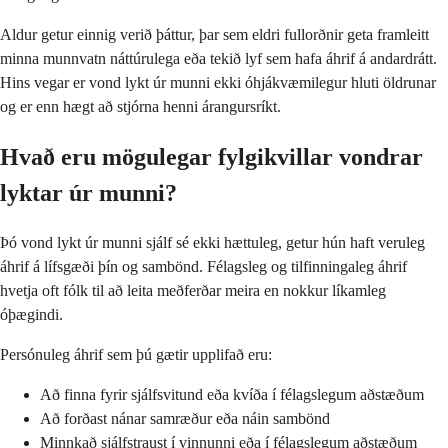
Aldur getur einnig verið þáttur, þar sem eldri fullorðnir geta framleitt
minna munnvatn náttúrulega eða tekið lyf sem hafa áhrif á andardrátt.
Hins vegar er vond lykt úr munni ekki óhjákvæmilegur hluti öldrunar
og er enn hægt að stjórna henni árangursríkt.
Hvað eru mögulegar fylgikvillar vondrar
lyktar úr munni?
Þó vond lykt úr munni sjálf sé ekki hættuleg, getur hún haft veruleg
áhrif á lífsgæði þín og sambönd. Félagsleg og tilfinningaleg áhrif
hvetja oft fólk til að leita meðferðar meira en nokkur líkamleg
óþægindi.
Persónuleg áhrif sem þú gætir upplifað eru:
Að finna fyrir sjálfsvitund eða kvíða í félagslegum aðstæðum
Að forðast nánar samræður eða náin sambönd
Minnkað sjálfstraust í vinnunni eða í félagslegum aðstæðum