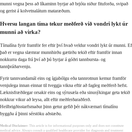
munni vegna þess að líkaminn byrjar að brjóta niður fituforða, svipað
og gerist á kolvetnalátum mataræðum.
Hversu langan tíma tekur meðferð við vondri lykt úr
munni að virka?
Tímalína fyrir framför fer eftir því hvað veldur vondri lykt úr munni. Ef
það er vegna slæmrar munnhirðu gætirðu tekið eftir framför innan
nokkurra daga frá því að þú byrjar á góðri tannbursta- og
tannþráðarvenju.
Fyrir tannvandamál eins og ígjabólgu eða tannrotnun kemur framför
venjulega innan einnar til tveggja vikna eftir að fagleg meðferð hefst.
Læknisfræðilegar orsakir eins og sýrusæla eða sinusýkingar geta tekið
nokkrar vikur að leysa, allt eftir meðferðaraðferð.
Heilbrigðisstarfsmaður þinn getur gefið þér nákvæmari tímalínu
byggða á þinni sérstöku aðstæðu.
Medical Disclaimer:
This article is for informational purposes only and does not constitute
medical advice. Always consult a qualified healthcare provider for diagnosis and treatment