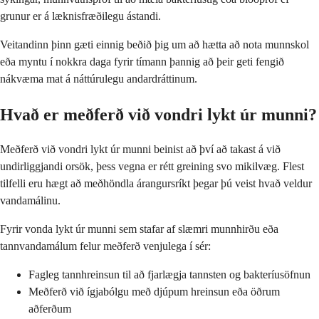
grunur er á læknisfræðilegu ástandi.
Veitandinn þinn gæti einnig beðið þig um að hætta að nota munnskol
eða myntu í nokkra daga fyrir tímann þannig að þeir geti fengið
nákvæma mat á náttúrulegu andardráttinum.
Hvað er meðferð við vondri lykt úr munni?
Meðferð við vondri lykt úr munni beinist að því að takast á við
undirliggjandi orsök, þess vegna er rétt greining svo mikilvæg. Flest
tilfelli eru hægt að meðhöndla árangursríkt þegar þú veist hvað veldur
vandamálinu.
Fyrir vonda lykt úr munni sem stafar af slæmri munnhirðu eða
tannvandamálum felur meðferð venjulega í sér:
Fagleg tannhreinsun til að fjarlægja tannsten og bakteríusöfnun
Meðferð við ígjabólgu með djúpum hreinsun eða öðrum
aðferðum