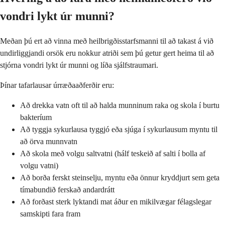
vondri lykt úr munni?
Meðan þú ert að vinna með heilbrigðisstarfsmanni til að takast á við
undirliggjandi orsök eru nokkur atriði sem þú getur gert heima til að
stjórna vondri lykt úr munni og líða sjálfstraumari.
Þínar tafarlausar úrræðaaðferðir eru:
Að drekka vatn oft til að halda munninum raka og skola í burtu
bakteríum
Að tyggja sykurlausa tyggjó eða sjúga í sykurlausum myntu til
að örva munnvatn
Að skola með volgu saltvatni (hálf teskeið af salti í bolla af
volgu vatni)
Að borða ferskt steinselju, myntu eða önnur kryddjurt sem geta
tímabundið ferskað andardrátt
Að forðast sterk lyktandi mat áður en mikilvægar félagslegar
samskipti fara fram