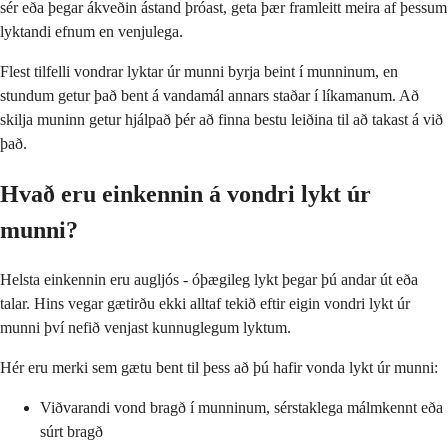
sér eða þegar ákveðin ástand þróast, geta þær framleitt meira af þessum
lyktandi efnum en venjulega.
Flest tilfelli vondrar lyktar úr munni byrja beint í munninum, en
stundum getur það bent á vandamál annars staðar í líkamanum. Að
skilja muninn getur hjálpað þér að finna bestu leiðina til að takast á við
það.
Hvað eru einkennin á vondri lykt úr
munni?
Helsta einkennin eru augljós - óþægileg lykt þegar þú andar út eða
talar. Hins vegar gætirðu ekki alltaf tekið eftir eigin vondri lykt úr
munni því nefið venjast kunnuglegum lyktum.
Hér eru merki sem gætu bent til þess að þú hafir vonda lykt úr munni:
Viðvarandi vond bragð í munninum, sérstaklega málmkennt eða
súrt bragð