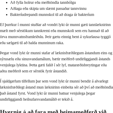
Að fylla holrur eða meðhöndla tannbólgu
Aðlaga eða skipta um slæmt passaðar tannvinnu
Bakteríudrepandi munnskol til að draga úr bakteríum
Ef þurrkur í munni stuðlar að vondri lykt úr munni gæti tannlæknirinn
mælt með sérstökum tannkremi eða munnskoli sem eru hannað til að
örva munnvatnsframleiðslu. Þeir gætu einnig bent á sykurlausa tyggjó
eða sælgæti til að halda munninum raka.
Þegar vond lykt úr munni stafar af læknisfræðilegum ástandum eins og
sýrusælu eða sinusvandamálum, bætir meðferð undirliggjandi ástands
venjulega lyktina. Þetta gæti falið í sér lyf, mataræðisbreytingar eða
aðra meðferð sem er sérstök fyrir ástandið.
Í sjaldgæfum tilfellum þar sem vond lykt úr munni bendir á alvarlegt
læknisfræðilegt ástand mun læknirinn einbeita sér að því að meðhöndla
það ástand fyrst. Vond lykt úr munni batnar venjulega þegar
undirliggjandi heilsufarsvandamálið er tekið á.
Hvernig á að fara með heimameðferð við