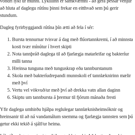
vondri lykt úr munni. Lykillinn er samkvæmni - að gera þessar venjur
að hluta af daglegu rútínu þinni frekar en eitthvað sem þú gerir
stundum.
Dagleg fyrirbyggjandi rútína þín ætti að fela í sér:
Bursta tennurnar tvisvar á dag með flúortannkremi, í að minnsta
kosti tvær mínútur í hvert skipti
Nota tannþráð daglega til að fjarlægja matarleifar og bakteríur
milli tanna
Hreinsa tunguna með tunguskrap eða tannburstanum
Skola með bakteríudrepandi munnskoli ef tannlæknirinn mælir
með því
Vertu vel vökvuð/ur með því að drekka vatn allan daginn
Skiptu um tannbursta á þremur til fjórum mánaða fresti
Yfir daglega umhirðu hjálpa reglulegar tannlæknisheimsóknir og
hreinsanir til að ná vandamálum snemma og fjarlægja tannsten sem þú
getur ekki tekið á sjálf/ur heima.