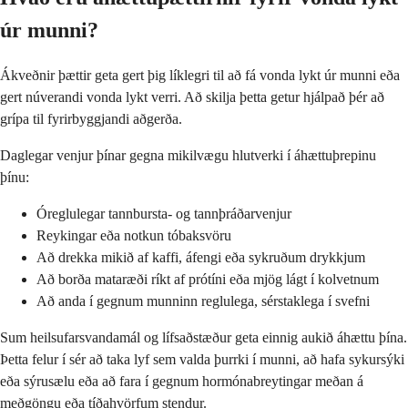
úr munni?
Ákveðnir þættir geta gert þig líklegri til að fá vonda lykt úr munni eða
gert núverandi vonda lykt verri. Að skilja þetta getur hjálpað þér að
grípa til fyrirbyggjandi aðgerða.
Daglegar venjur þínar gegna mikilvægu hlutverki í áhættuþrepinu
þínu:
Óreglulegar tannbursta- og tannþráðarvenjur
Reykingar eða notkun tóbaksvöru
Að drekka mikið af kaffi, áfengi eða sykruðum drykkjum
Að borða mataræði ríkt af prótíni eða mjög lágt í kolvetnum
Að anda í gegnum munninn reglulega, sérstaklega í svefni
Sum heilsufarsvandamál og lífsaðstæður geta einnig aukið áhættu þína.
Þetta felur í sér að taka lyf sem valda þurrki í munni, að hafa sykursýki
eða sýrusælu eða að fara í gegnum hormónabreytingar meðan á
meðgöngu eða tíðahvörfum stendur.