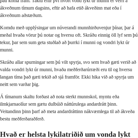
þau koma fram. Taktu eftir því hvort vond lykt úr munni er verri á
ákveðnum tímum dagsins, eftir að hafa etið ákveðinn mat eða í
ákveðnum aðstæðum.
Komdu með upplýsingar um núverandi munnhirðuvenjur þínar, þar á
meðal hvaða vörur þú notar og hversu oft. Skráðu einnig öll lyf sem þú
tekur, þar sem sum geta stuðlað að þurrki í munni og vondri lykt úr
munni.
Skráðu allar spurningar sem þú vilt spyrja, svo sem hvað gæti verið að
valda vondri lykt úr munni, hvaða meðferðarúrræði eru til og hversu
langan tíma það gæti tekið að sjá framför. Ekki hika við að spyrja um
neitt sem varðar þig.
Á tímanum skaltu forðast að nota sterkt munnskol, myntu eða
ilmkjarnaolíur sem gætu dulbúið náttúrulega andardrátt þinn.
Veitandinn þinn þarf að meta andardráttinn nákvæmlega til að ákveða
bestu meðferðaraðferð.
Hvað er helsta lykilatriðið um vonda lykt