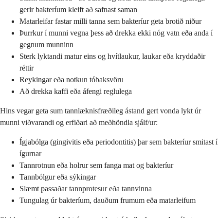
gerir bakteríum kleift að safnast saman
Matarleifar fastar milli tanna sem bakteríur geta brotið niður
Þurrkur í munni vegna þess að drekka ekki nóg vatn eða anda í
gegnum munninn
Sterk lyktandi matur eins og hvítlaukur, laukar eða kryddaðir
réttir
Reykingar eða notkun tóbaksvöru
Að drekka kaffi eða áfengi reglulega
Hins vegar geta sum tannlæknisfræðileg ástand gert vonda lykt úr
munni viðvarandi og erfiðari að meðhöndla sjálf/ur:
Ígjabólga (gingivitis eða periodontitis) þar sem bakteríur smitast í
ígurnar
Tannrotnun eða holrur sem fanga mat og bakteríur
Tannbólgur eða sýkingar
Slæmt passaðar tannprotesur eða tannvinna
Tungulag úr bakteríum, dauðum frumum eða matarleifum