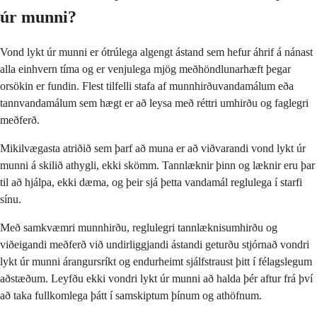
úr munni?
Vond lykt úr munni er ótrúlega algengt ástand sem hefur áhrif á nánast
alla einhvern tíma og er venjulega mjög meðhöndlunarhæft þegar
orsökin er fundin. Flest tilfelli stafa af munnhirðuvandamálum eða
tannvandamálum sem hægt er að leysa með réttri umhirðu og faglegri
meðferð.
Mikilvægasta atriðið sem þarf að muna er að viðvarandi vond lykt úr
munni á skilið athygli, ekki skömm. Tannlæknir þinn og læknir eru þar
til að hjálpa, ekki dæma, og þeir sjá þetta vandamál reglulega í starfi
sínu.
Með samkvæmri munnhirðu, reglulegri tannlæknisumhirðu og
viðeigandi meðferð við undirliggjandi ástandi geturðu stjórnað vondri
lykt úr munni árangursríkt og endurheimt sjálfstraust þitt í félagslegum
aðstæðum. Leyfðu ekki vondri lykt úr munni að halda þér aftur frá því
að taka fullkomlega þátt í samskiptum þínum og athöfnum.