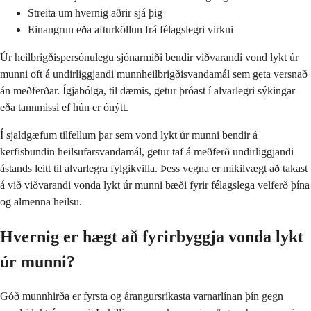
Streita um hvernig aðrir sjá þig
Einangrun eða afturköllun frá félagslegri virkni
Úr heilbrigðispersónulegu sjónarmiði bendir viðvarandi vond lykt úr
munni oft á undirliggjandi munnheilbrigðisvandamál sem geta versnað
án meðferðar. Ígjabólga, til dæmis, getur þróast í alvarlegri sýkingar
eða tannmissi ef hún er ónýtt.
Í sjaldgæfum tilfellum þar sem vond lykt úr munni bendir á
kerfisbundin heilsufarsvandamál, getur taf á meðferð undirliggjandi
ástands leitt til alvarlegra fylgikvilla. Þess vegna er mikilvægt að takast
á við viðvarandi vonda lykt úr munni bæði fyrir félagslega velferð þína
og almenna heilsu.
Hvernig er hægt að fyrirbyggja vonda lykt
úr munni?
Góð munnhirða er fyrsta og árangursríkasta varnarlínan þín gegn