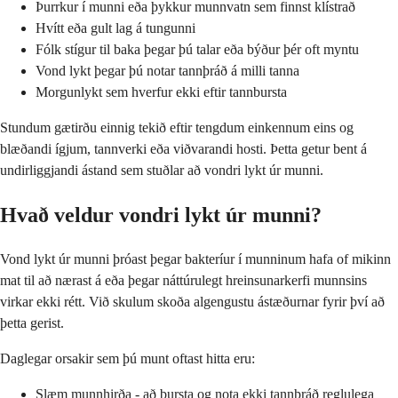
Þurrkur í munni eða þykkur munnvatn sem finnst klístrað
Hvítt eða gult lag á tungunni
Fólk stígur til baka þegar þú talar eða býður þér oft myntu
Vond lykt þegar þú notar tannþráð á milli tanna
Morgunlykt sem hverfur ekki eftir tannbursta
Stundum gætirðu einnig tekið eftir tengdum einkennum eins og
blæðandi ígjum, tannverki eða viðvarandi hosti. Þetta getur bent á
undirliggjandi ástand sem stuðlar að vondri lykt úr munni.
Hvað veldur vondri lykt úr munni?
Vond lykt úr munni þróast þegar bakteríur í munninum hafa of mikinn
mat til að nærast á eða þegar náttúrulegt hreinsunarkerfi munnsins
virkar ekki rétt. Við skulum skoða algengustu ástæðurnar fyrir því að
þetta gerist.
Daglegar orsakir sem þú munt oftast hitta eru:
Slæm munnhirða - að bursta og nota ekki tannþráð reglulega