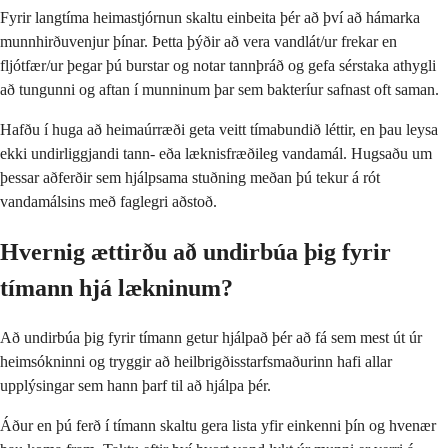
Fyrir langtíma heimastjórnun skaltu einbeita þér að því að hámarka
munnhirðuvenjur þínar. Þetta þýðir að vera vandlát/ur frekar en
fljótfær/ur þegar þú burstar og notar tannþráð og gefa sérstaka athygli
að tungunni og aftan í munninum þar sem bakteríur safnast oft saman.
Hafðu í huga að heimaúrræði geta veitt tímabundið léttir, en þau leysa
ekki undirliggjandi tann- eða læknisfræðileg vandamál. Hugsaðu um
þessar aðferðir sem hjálpsama stuðning meðan þú tekur á rót
vandamálsins með faglegri aðstoð.
Hvernig ættirðu að undirbúa þig fyrir
tímann hjá lækninum?
Að undirbúa þig fyrir tímann getur hjálpað þér að fá sem mest út úr
heimsókninni og tryggir að heilbrigðisstarfsmaðurinn hafi allar
upplýsingar sem hann þarf til að hjálpa þér.
Áður en þú ferð í tímann skaltu gera lista yfir einkenni þín og hvenær