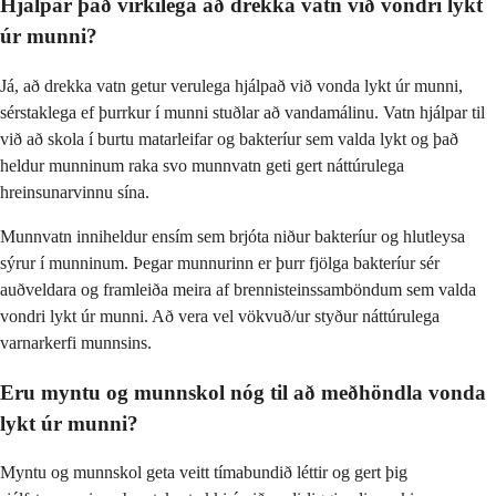
Hjálpar það virkilega að drekka vatn við vondri lykt
úr munni?
Já, að drekka vatn getur verulega hjálpað við vonda lykt úr munni,
sérstaklega ef þurrkur í munni stuðlar að vandamálinu. Vatn hjálpar til
við að skola í burtu matarleifar og bakteríur sem valda lykt og það
heldur munninum raka svo munnvatn geti gert náttúrulega
hreinsunarvinnu sína.
Munnvatn inniheldur ensím sem brjóta niður bakteríur og hlutleysa
sýrur í munninum. Þegar munnurinn er þurr fjölga bakteríur sér
auðveldara og framleiða meira af brennisteinssamböndum sem valda
vondri lykt úr munni. Að vera vel vökvuð/ur styður náttúrulega
varnarkerfi munnsins.
Eru myntu og munnskol nóg til að meðhöndla vonda
lykt úr munni?
Myntu og munnskol geta veitt tímabundið léttir og gert þig