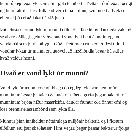
hefur óþægilega lykt sem aðrir geta tekið eftir. Þetta er ótrúlega algengt
og hefur áhrif á flest fólk einhvern tíma í lífinu, svo þú ert alls ekki
ein/n ef þú ert að takast á við þetta.
Þótt einstaka vond lykt úr munni eftir að hafa etið hvítlauk eða vaknað
sé alveg eðlilegt, getur viðvarandi vond lykt bent á undirliggjandi
vandamál sem þurfa athygli. Góðu fréttirnar eru þær að flest tilfelli
vondrar lyktar úr munni eru auðvelt að meðhöndla þegar þú skilur
hvað veldur henni.
Hvað er vond lykt úr munni?
Vond lykt úr munni er einfaldlega óþægileg lykt sem kemur úr
munninum þegar þú talar eða andar út. Þetta gerist þegar bakteríur í
munninum brjóta niður matarleifar, dauðar frumur eða önnur efni og
losa brennisteinssambönd sem lykta illa.
Munnur þinn inniheldur náttúrulega milljónir baktería og í flestum
tilfellum eru þær skaðlausar. Hins vegar, þegar þessar bakteríur fjölga