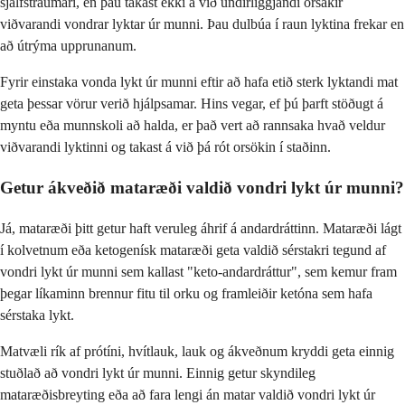
sjálfstraumari, en þau takast ekki á við undirliggjandi orsakir
viðvarandi vondrar lyktar úr munni. Þau dulbúa í raun lyktina frekar en
að útrýma upprunanum.
Fyrir einstaka vonda lykt úr munni eftir að hafa etið sterk lyktandi mat
geta þessar vörur verið hjálpsamar. Hins vegar, ef þú þarft stöðugt á
myntu eða munnskoli að halda, er það vert að rannsaka hvað veldur
viðvarandi lyktinni og takast á við þá rót orsökin í staðinn.
Getur ákveðið mataræði valdið vondri lykt úr munni?
Já, mataræði þitt getur haft veruleg áhrif á andardráttinn. Mataræði lágt
í kolvetnum eða ketogenísk mataræði geta valdið sérstakri tegund af
vondri lykt úr munni sem kallast "keto-andardráttur", sem kemur fram
þegar líkaminn brennur fitu til orku og framleiðir ketóna sem hafa
sérstaka lykt.
Matvæli rík af prótíni, hvítlauk, lauk og ákveðnum kryddi geta einnig
stuðlað að vondri lykt úr munni. Einnig getur skyndileg
mataræðisbreyting eða að fara lengi án matar valdið vondri lykt úr