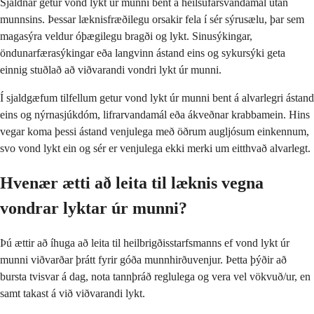
Sjaldnar getur vond lykt úr munni bent á heilsufarsvandamál utan
munnsins. Þessar læknisfræðilegu orsakir fela í sér sýrusælu, þar sem
magasýra veldur óþægilegu bragði og lykt. Sinusýkingar,
öndunarfærasýkingar eða langvinn ástand eins og sykursýki geta
einnig stuðlað að viðvarandi vondri lykt úr munni.
Í sjaldgæfum tilfellum getur vond lykt úr munni bent á alvarlegri ástand
eins og nýrnasjúkdóm, lifrarvandamál eða ákveðnar krabbamein. Hins
vegar koma þessi ástand venjulega með öðrum augljósum einkennum,
svo vond lykt ein og sér er venjulega ekki merki um eitthvað alvarlegt.
Hvenær ætti að leita til læknis vegna
vondrar lyktar úr munni?
Þú ættir að íhuga að leita til heilbrigðisstarfsmanns ef vond lykt úr
munni viðvarðar þrátt fyrir góða munnhirðuvenjur. Þetta þýðir að
bursta tvisvar á dag, nota tannþráð reglulega og vera vel vökvuð/ur, en
samt takast á við viðvarandi lykt.