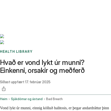
Benchmarks
Stories
FAQ
Sign up / Log in
HEALTH LIBRARY
Hvað er vond lykt úr munni?
Einkenni, orsakir og meðferð
Síðast uppfært
17. febrúar 2025
Heim
Sjúkdómar og ástand
Bad Breath
Vond lykt úr munni, einnig kölluð halitosis, er þegar andardráttur þinn