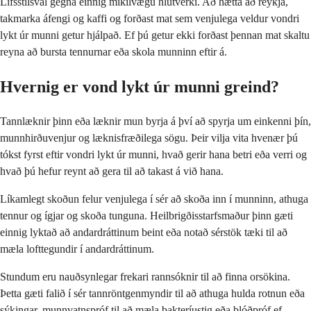
Lífsstílsval gegna einnig mikilvægu hlutverki. Að hætta að reykja,
takmarka áfengi og kaffi og forðast mat sem venjulega veldur vondri
lykt úr munni getur hjálpað. Ef þú getur ekki forðast þennan mat skaltu
reyna að bursta tennurnar eða skola munninn eftir á.
Hvernig er vond lykt úr munni greind?
Tannlæknir þinn eða læknir mun byrja á því að spyrja um einkenni þín,
munnhirðuvenjur og læknisfræðilega sögu. Þeir vilja vita hvenær þú
tókst fyrst eftir vondri lykt úr munni, hvað gerir hana betri eða verri og
hvað þú hefur reynt að gera til að takast á við hana.
Líkamlegt skoðun felur venjulega í sér að skoða inn í munninn, athuga
tennur og ígjar og skoða tunguna. Heilbrigðisstarfsmaður þinn gæti
einnig lyktað að andardráttinum beint eða notað sérstök tæki til að
mæla lofttegundir í andardráttinum.
Stundum eru nauðsynlegar frekari rannsóknir til að finna orsökina.
Þetta gæti falið í sér tannröntgenmyndir til að athuga hulda rotnun eða
sýkingar, munnvatnspróf til að mæla bakteríustig eða blóðpróf ef