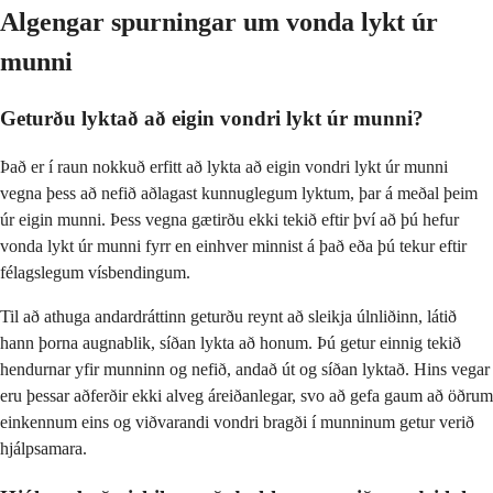
Algengar spurningar um vonda lykt úr
munni
Geturðu lyktað að eigin vondri lykt úr munni?
Það er í raun nokkuð erfitt að lykta að eigin vondri lykt úr munni
vegna þess að nefið aðlagast kunnuglegum lyktum, þar á meðal þeim
úr eigin munni. Þess vegna gætirðu ekki tekið eftir því að þú hefur
vonda lykt úr munni fyrr en einhver minnist á það eða þú tekur eftir
félagslegum vísbendingum.
Til að athuga andardráttinn geturðu reynt að sleikja úlnliðinn, látið
hann þorna augnablik, síðan lykta að honum. Þú getur einnig tekið
hendurnar yfir munninn og nefið, andað út og síðan lyktað. Hins vegar
eru þessar aðferðir ekki alveg áreiðanlegar, svo að gefa gaum að öðrum
einkennum eins og viðvarandi vondri bragði í munninum getur verið
hjálpsamara.