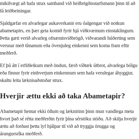
mikilvægt að hafa strax samband við heilbrigðisstarfsmann þinn til að
fá leiðbeiningar.
Sjaldgæfar en alvarlegar aukaverkanir eru óalgengar við notkun
abametapirs, en þær geta komið fyrir hjá viðkvæmum einstaklingum.
Þetta gæti verið alvarleg ofnæmisviðbrögð, viðvarandi húðerting sem
versnar með tímanum eða óvenjuleg einkenni sem koma fram eftir
meðferð.
Ef þú átt í erfiðleikum með öndun, færð víðtæk útbrot, alvarlega bólgu
eða finnur fyrir einhverjum einkennum sem hafa verulegar áhyggjur,
skaltu leita læknisaðstoðar strax.
Hverjir ættu ekki að taka Abametapir?
Abametapir hentar ekki öllum og læknirinn þinn mun vandlega meta
hvort það sé rétta meðferðin fyrir þína sérstöku stöðu. Að skilja hverjir
ættu að forðast þetta lyf hjálpar til við að tryggja örugga og
árangursríka meðferð.