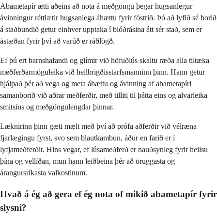
Abametapír ætti aðeins að nota á meðgöngu þegar hugsanlegur
ávinningur réttlætir hugsanlega áhættu fyrir fóstrið. Þó að lyfið sé borið
á staðbundið getur einhver upptaka í blóðrásina átt sér stað, sem er
ástæðan fyrir því að varúð er ráðlögð.
Ef þú ert barnshafandi og glímir við höfuðlús skaltu ræða alla tiltæka
meðferðarmöguleika við heilbrigðisstarfsmanninn þinn. Hann getur
hjálpað þér að vega og meta áhættu og ávinning af abametapíri
samanborið við aðrar meðferðir, með tilliti til þátta eins og alvarleika
smitsins og meðgöngulengdar þinnar.
Læknirinn þinn gæti mælt með því að prófa aðferðir við vélræna
fjarlægingu fyrst, svo sem blautkambun, áður en farið er í
lyfjameðferðir. Hins vegar, ef lúsameðferð er nauðsynleg fyrir heilsu
þína og vellíðan, mun hann leiðbeina þér að öruggasta og
árangursríkasta valkostinum.
Hvað á ég að gera ef ég nota of mikið abametapír fyrir
slysni?