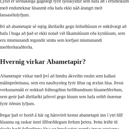
Lyfið er sérstaklega gagnlegt fyrir fjölskyldur sem hafa átt í erfiðleikum
með endurteknar lúsasmit eða hafa ekki náð árangri með
lausasölulyfjum.
Þó að abametapir sé mjög áhrifaríkt gegn höfuðlúsum er mikilvægt að
hafa í huga að það er ekki notað við líkamslúsum eða kynlúsum, sem
eru mismunandi tegundir smita sem krefjast mismunandi
meðferðaraðferða.
Hvernig virkar Abametapir?
Abametapir virkar með því að hindra ákveðin ensím sem kallast
málmpróteinasa, sem eru nauðsynleg fyrir lifun og æxlun lúsa. Þessi
verkunarmáti er nokkuð frábrugðinn hefðbundnum lúsameðferðum,
sem gerir það áhrifaríkt jafnvel gegn lúsum sem hafa orðið ónæmar
fyrir öðrum lyfjum.
Þegar það er borið á hár og hársvörð kemst abametapir inn í ytri hlíf
lúsanna og raskar innri líffræðilegum ferlum þeirra. Þetta leiðir til
dauða bæði fullorðinna lúsa og þroskastigs nymfa innan eggjanna.