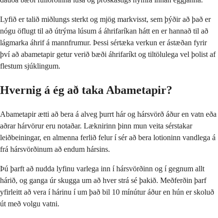
Lyfið er talið miðlungs sterkt og mjög markvisst, sem þýðir að það er
nógu öflugt til að útrýma lúsum á áhrifaríkan hátt en er hannað til að
lágmarka áhrif á mannfrumur. Þessi sértæka verkun er ástæðan fyrir
því að abametapir getur verið bæði áhrifaríkt og tiltölulega vel þolist af
flestum sjúklingum.
Hvernig á ég að taka Abametapir?
Abametapir ætti að bera á alveg þurrt hár og hársvörð áður en vatn eða
aðrar hárvörur eru notaðar. Læknirinn þinn mun veita sérstakar
leiðbeiningar, en almenna ferlið felur í sér að bera lotioninn vandlega á
frá hársvörðinum að endum hársins.
Þú þarft að nudda lyfinu varlega inn í hársvörðinn og í gegnum allt
hárið, og ganga úr skugga um að hver strá sé þakið. Meðferðin þarf
yfirleitt að vera í hárinu í um það bil 10 mínútur áður en hún er skoluð
út með volgu vatni.