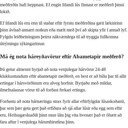
meðferðin hafi heppnast. Ef engin lifandi lús finnast er meðferð þinni
lokið.
Ef lifandi lús eru enn til staðar eftir fyrstu meðferðina gæti læknirinn
þinn ávísað annarri notkun eða mælt með því að skipta yfir í annað lyf.
Fylgdu leiðbeiningum þeirra nákvæmlega til að tryggja fullkomna
útrýmingu sýkingarinnar.
Má ég nota háreyðavörur eftir Abametapir meðferð?
Þú getur almennt byrjað að nota venjulegar hárvörur 24-48
klukkustundum eftir abametapir meðferð, en best er að bíða þar til allir
ertingar í hársvörðinum eru alveg horfnir. Byrjaðu með mildar,
ilmefnalausar vörur til að forðast frekari ertingu.
Forðastu að nota hárnæringu strax fyrir allar eftirfylgdar lúsaskoðanir,
þar sem þær geta gert það erfiðara að sjá allar lúsir eða egg sem eftir
eru. Heilsugæsluaðili þinn mun láta þig vita hvenær það er óhætt að
fara aftur í venjulega hárumhirutíma þinn.