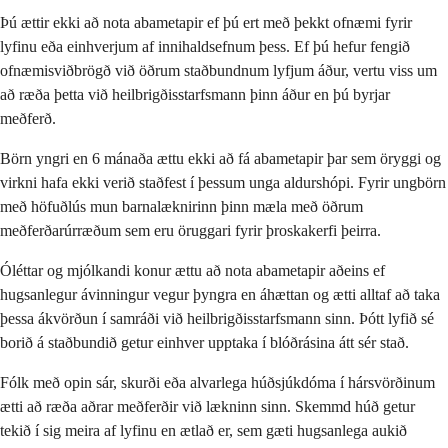
Þú ættir ekki að nota abametapir ef þú ert með þekkt ofnæmi fyrir
lyfinu eða einhverjum af innihaldsefnum þess. Ef þú hefur fengið
ofnæmisviðbrögð við öðrum staðbundnum lyfjum áður, vertu viss um
að ræða þetta við heilbrigðisstarfsmann þinn áður en þú byrjar
meðferð.
Börn yngri en 6 mánaða ættu ekki að fá abametapir þar sem öryggi og
virkni hafa ekki verið staðfest í þessum unga aldurshópi. Fyrir ungbörn
með höfuðlús mun barnalæknirinn þinn mæla með öðrum
meðferðarúrræðum sem eru öruggari fyrir þroskakerfi þeirra.
Óléttar og mjólkandi konur ættu að nota abametapir aðeins ef
hugsanlegur ávinningur vegur þyngra en áhættan og ætti alltaf að taka
þessa ákvörðun í samráði við heilbrigðisstarfsmann sinn. Þótt lyfið sé
borið á staðbundið getur einhver upptaka í blóðrásina átt sér stað.
Fólk með opin sár, skurði eða alvarlega húðsjúkdóma í hársvörðinum
ætti að ræða aðrar meðferðir við lækninn sinn. Skemmd húð getur
tekið í sig meira af lyfinu en ætlað er, sem gæti hugsanlega aukið