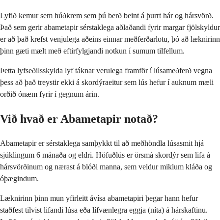
Lyfið kemur sem húðkrem sem þú berð beint á þurrt hár og hársvörð.
Það sem gerir abametapir sérstaklega aðlaðandi fyrir margar fjölskyldur
er að það krefst venjulega aðeins einnar meðferðarlotu, þó að læknirinn
þinn gæti mælt með eftirfylgjandi notkun í sumum tilfellum.
Þetta lyfseðilsskylda lyf táknar verulega framför í lúsameðferð vegna
þess að það treystir ekki á skordýraeitur sem lús hefur í auknum mæli
orðið ónæm fyrir í gegnum árin.
Við hvað er Abametapir notað?
Abametapir er sérstaklega samþykkt til að meðhöndla lúsasmit hjá
sjúklingum 6 mánaða og eldri. Höfuðlús er örsmá skordýr sem lifa á
hársvörðinum og nærast á blóði manna, sem veldur miklum kláða og
óþægindum.
Læknirinn þinn mun yfirleitt ávísa abametapiri þegar hann hefur
staðfest tilvist lifandi lúsa eða lífvænlegra eggja (níta) á hárskaftinu.