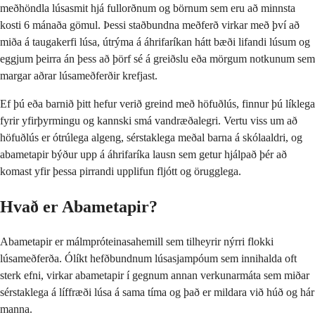
meðhöndla lúsasmit hjá fullorðnum og börnum sem eru að minnsta
kosti 6 mánaða gömul. Þessi staðbundna meðferð virkar með því að
miða á taugakerfi lúsa, útrýma á áhrifaríkan hátt bæði lifandi lúsum og
eggjum þeirra án þess að þörf sé á greiðslu eða mörgum notkunum sem
margar aðrar lúsameðferðir krefjast.
Ef þú eða barnið þitt hefur verið greind með höfuðlús, finnur þú líklega
fyrir yfirþyrmingu og kannski smá vandræðalegri. Vertu viss um að
höfuðlús er ótrúlega algeng, sérstaklega meðal barna á skólaaldri, og
abametapir býður upp á áhrifaríka lausn sem getur hjálpað þér að
komast yfir þessa pirrandi upplifun fljótt og örugglega.
Hvað er Abametapir?
Abametapir er málmpróteinasahemill sem tilheyrir nýrri flokki
lúsameðferða. Ólíkt hefðbundnum lúsasjampóum sem innihalda oft
sterk efni, virkar abametapir í gegnum annan verkunarmáta sem miðar
sérstaklega á líffræði lúsa á sama tíma og það er mildara við húð og hár
manna.