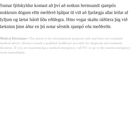
Sumar fjölskyldur komast að því að notkun hreinsandi sjampós
nokkrum dögum eftir meðferð hjálpar til við að fjarlægja allar leifar af
lyfjum og lætur hárið líða eðlilegra. Hins vegar skaltu ráðfæra þig við
lækninn þinn áður en þú notar sérstök sjampó eða meðferðir.
Medical Disclaimer:
This article is for informational purposes only and does not constitute
medical advice. Always consult a qualified healthcare provider for diagnosis and treatment
decisions. If you are experiencing a medical emergency, call 911 or go to the nearest emergency
room immediately.