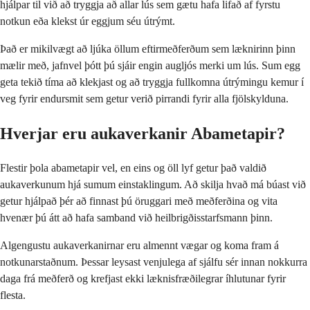
hjálpar til við að tryggja að allar lús sem gætu hafa lifað af fyrstu
notkun eða klekst úr eggjum séu útrýmt.
Það er mikilvægt að ljúka öllum eftirmeðferðum sem læknirinn þinn
mælir með, jafnvel þótt þú sjáir engin augljós merki um lús. Sum egg
geta tekið tíma að klekjast og að tryggja fullkomna útrýmingu kemur í
veg fyrir endursmit sem getur verið pirrandi fyrir alla fjölskylduna.
Hverjar eru aukaverkanir Abametapir?
Flestir þola abametapir vel, en eins og öll lyf getur það valdið
aukaverkunum hjá sumum einstaklingum. Að skilja hvað má búast við
getur hjálpað þér að finnast þú öruggari með meðferðina og vita
hvenær þú átt að hafa samband við heilbrigðisstarfsmann þinn.
Algengustu aukaverkanirnar eru almennt vægar og koma fram á
notkunarstaðnum. Þessar leysast venjulega af sjálfu sér innan nokkurra
daga frá meðferð og krefjast ekki læknisfræðilegrar íhlutunar fyrir
flesta.