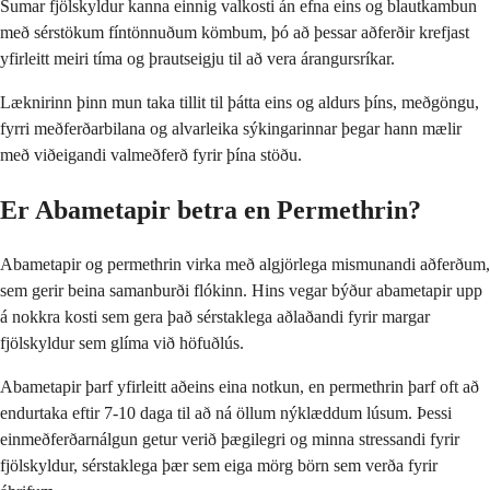
Sumar fjölskyldur kanna einnig valkosti án efna eins og blautkambun
með sérstökum fíntönnuðum kömbum, þó að þessar aðferðir krefjast
yfirleitt meiri tíma og þrautseigju til að vera árangursríkar.
Læknirinn þinn mun taka tillit til þátta eins og aldurs þíns, meðgöngu,
fyrri meðferðarbilana og alvarleika sýkingarinnar þegar hann mælir
með viðeigandi valmeðferð fyrir þína stöðu.
Er Abametapir betra en Permethrin?
Abametapir og permethrin virka með algjörlega mismunandi aðferðum,
sem gerir beina samanburði flókinn. Hins vegar býður abametapir upp
á nokkra kosti sem gera það sérstaklega aðlaðandi fyrir margar
fjölskyldur sem glíma við höfuðlús.
Abametapir þarf yfirleitt aðeins eina notkun, en permethrin þarf oft að
endurtaka eftir 7-10 daga til að ná öllum nýklæddum lúsum. Þessi
einmeðferðarnálgun getur verið þægilegri og minna stressandi fyrir
fjölskyldur, sérstaklega þær sem eiga mörg börn sem verða fyrir