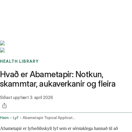
Benchmarks
Stories
FAQ
Sign up / Log in
HEALTH LIBRARY
Hvað er Abametapir: Notkun,
skammtar, aukaverkanir og fleira
Síðast uppfært
3. apríl 2026
Heim
Lyf
Abametapir Topical Application Route
Abametapir er lyfseðilsskylt lyf sem er sérstaklega hannað til að