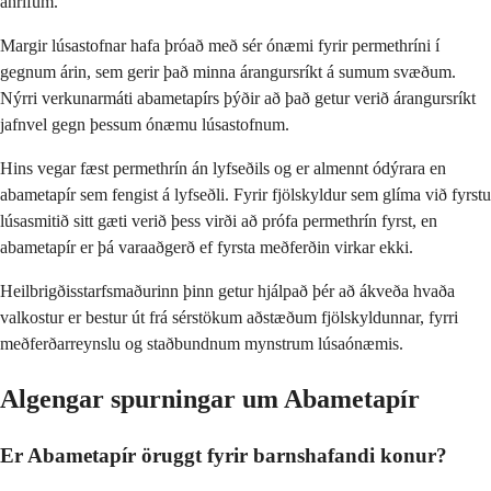
áhrifum.
Margir lúsastofnar hafa þróað með sér ónæmi fyrir permethríni í
gegnum árin, sem gerir það minna árangursríkt á sumum svæðum.
Nýrri verkunarmáti abametapírs þýðir að það getur verið árangursríkt
jafnvel gegn þessum ónæmu lúsastofnum.
Hins vegar fæst permethrín án lyfseðils og er almennt ódýrara en
abametapír sem fengist á lyfseðli. Fyrir fjölskyldur sem glíma við fyrstu
lúsasmitið sitt gæti verið þess virði að prófa permethrín fyrst, en
abametapír er þá varaaðgerð ef fyrsta meðferðin virkar ekki.
Heilbrigðisstarfsmaðurinn þinn getur hjálpað þér að ákveða hvaða
valkostur er bestur út frá sérstökum aðstæðum fjölskyldunnar, fyrri
meðferðarreynslu og staðbundnum mynstrum lúsaónæmis.
Algengar spurningar um Abametapír
Er Abametapír öruggt fyrir barnshafandi konur?