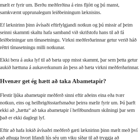
mælt er fyrir um. Berðu meðferðina á eins fljótt og þú manst,
samkvæmt upprunalegum leiðbeiningum læknisins.
Ef læknirinn þinn ávísaði eftirfylgjandi notkun og þú missir af þeim
seinni skammti skaltu hafa samband við skrifstofu hans til að fá
leiðbeiningar um tímasetningu. Virkni meðferðarinnar getur verið háð
réttri tímasetningu milli notkunar.
Ekki bera á auka lyf til að bæta upp misst skammt, þar sem þetta getur
aukið hættuna á aukaverkunum án þess að bæta virkni meðferðarinnar.
Hvenær get ég hætt að taka Abametapir?
Flestir ljúka abametapir meðferð sinni eftir aðeins eina eða tvær
notkun, eins og heilbrigðisstarfsmaður þeirra mælir fyrir um. Þú þarft
ekki að „hætta“ að taka abametapir í hefðbundnum skilningi þar sem
það er ekki daglegt lyf.
Eftir að hafa lokið ávísaðri meðferð gæti læknirinn þinn mælt með því
að athuga hvort lifandi lús séu um viku síðar til að tryggja að