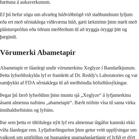
hættuna á aukaverkunum.
Ef þú hefur sögu um alvarleg húðviðbrögð við staðbundnum lyfjum
eða ert með sérstaklega viðkvæma húð, gæti læknirinn þinn mælt með
plástursprófun eða öðrum meðferðum til að tryggja öryggi þitt og
þægindi.
Vörumerki Abametapir
Abametapir er fáanlegt undir vörumerkinu Xeglyze í Bandaríkjunum.
Þetta lyfseðilsskylda lyf er framleitt af Dr. Reddy's Laboratories og var
samþykkt af FDA sérstaklega til að meðhöndla höfuðlússýkingar.
Þegar þú færð lyfseðilinn þinn muntu sjá „Xeglyze“ á lyfjamerkinu
ásamt almenna nafninu „abametapir“. Bæði nöfnin vísa til sama virka
innihaldsefnisins og lyfsins.
Þar sem þetta er tiltölulega nýtt lyf eru almennar útgáfur kannski ekki
víða fáanlegar enn. Lyfjafræðingurinn þinn getur veitt upplýsingar um
valkosti um umfjöllun og hugsanleg sparnaðaráætlanir ef lyfið er dýrt