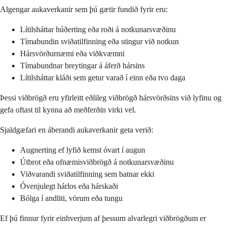
Algengar aukaverkanir sem þú gætir fundið fyrir eru:
Lítilsháttar húðerting eða roði á notkunarsvæðinu
Tímabundin sviðatilfinning eða stingur við notkun
Hársvörðurnæmi eða viðkvæmni
Tímabundnar breytingar á áferð hársins
Lítilsháttar kláði sem getur varað í einn eða tvo daga
Þessi viðbrögð eru yfirleitt eðlileg viðbrögð hársvörðsins við lyfinu og
gefa oftast til kynna að meðferðin virki vel.
Sjaldgæfari en áberandi aukaverkanir geta verið:
Augnerting ef lyfið kemst óvart í augun
Útbrot eða ofnæmisviðbrögð á notkunarsvæðinu
Viðvarandi sviðatilfinning sem batnar ekki
Óvenjulegt hárlos eða hárskaði
Bólga í andliti, vörum eða tungu
Ef þú finnur fyrir einhverjum af þessum alvarlegri viðbrögðum er