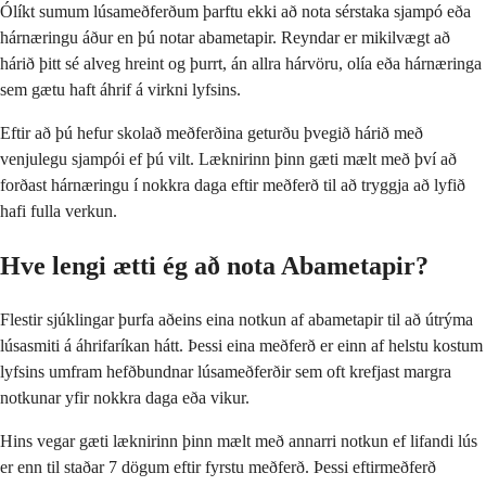
Ólíkt sumum lúsameðferðum þarftu ekki að nota sérstaka sjampó eða
hárnæringu áður en þú notar abametapir. Reyndar er mikilvægt að
hárið þitt sé alveg hreint og þurrt, án allra hárvöru, olía eða hárnæringa
sem gætu haft áhrif á virkni lyfsins.
Eftir að þú hefur skolað meðferðina geturðu þvegið hárið með
venjulegu sjampói ef þú vilt. Læknirinn þinn gæti mælt með því að
forðast hárnæringu í nokkra daga eftir meðferð til að tryggja að lyfið
hafi fulla verkun.
Hve lengi ætti ég að nota Abametapir?
Flestir sjúklingar þurfa aðeins eina notkun af abametapir til að útrýma
lúsasmiti á áhrifaríkan hátt. Þessi eina meðferð er einn af helstu kostum
lyfsins umfram hefðbundnar lúsameðferðir sem oft krefjast margra
notkunar yfir nokkra daga eða vikur.
Hins vegar gæti læknirinn þinn mælt með annarri notkun ef lifandi lús
er enn til staðar 7 dögum eftir fyrstu meðferð. Þessi eftirmeðferð