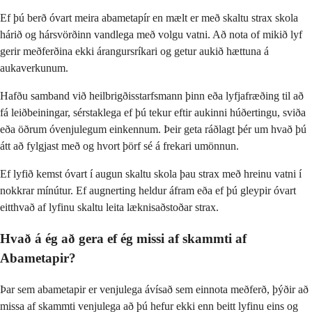
Ef þú berð óvart meira abametapír en mælt er með skaltu strax skola
hárið og hársvörðinn vandlega með volgu vatni. Að nota of mikið lyf
gerir meðferðina ekki árangursríkari og getur aukið hættuna á
aukaverkunum.
Hafðu samband við heilbrigðisstarfsmann þinn eða lyfjafræðing til að
fá leiðbeiningar, sérstaklega ef þú tekur eftir aukinni húðertingu, sviða
eða öðrum óvenjulegum einkennum. Þeir geta ráðlagt þér um hvað þú
átt að fylgjast með og hvort þörf sé á frekari umönnun.
Ef lyfið kemst óvart í augun skaltu skola þau strax með hreinu vatni í
nokkrar mínútur. Ef augnerting heldur áfram eða ef þú gleypir óvart
eitthvað af lyfinu skaltu leita læknisaðstoðar strax.
Hvað á ég að gera ef ég missi af skammti af
Abametapir?
Þar sem abametapir er venjulega ávísað sem einnota meðferð, þýðir að
missa af skammti venjulega að þú hefur ekki enn beitt lyfinu eins og