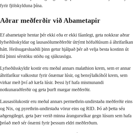
fyrir fjölskylduna þína.
Aðrar meðferðir við Abametapir
Ef abametapir hentar þér ekki eða er ekki fáanlegt, geta nokkrar aðrar
lyfseðilsskyldar og lausasölumeðferðir útrýmt höfuðlúsum á áhrifaríkan
hátt. Heilsugæsluaðili þinn getur hjálpað þér að velja besta kostinn út
frá þinni sérstöku stöðu og sjúkrasögu.
Lyfseðilsskyldir kostir eru meðal annars malathion krem, sem er annar
áhrifaríkur valkostur fyrir ónæmar lúsir, og bensýlalkóhól krem, sem
virkar með því að kæfa lúsir. Þessi lyf hafa mismunandi
notkunaraðferðir og geta þurft margar meðferðir.
Lausasölukostir eru meðal annars permethrin-undirstaða meðferðir eins
og Nix, og pyrethrin-undirstaða vörur eins og RID. Þó að þetta séu
aðgengilegri, geta þær verið minna árangursríkar gegn lúsum sem hafa
þróað með sér ónæmi fyrir þessum eldri meðferðum.