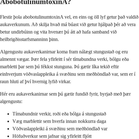
AbobotulinumtoxinA?
Flestir þola abobotulinumtoxinA vel, en eins og öll lyf getur það valdið
aukaverkunum. Að skilja hvað má búast við getur hjálpað þér að vera
betur undirbúinn og vita hvenær þú átt að hafa samband við
heilbrigðisstarfsmanninn þinn.
Algengustu aukaverkanirnar koma fram nálægt stungustað og eru
almennt vægar. Þær fela yfirleitt í sér tímabundna verki, bólgu eða
marbletti þar sem þú fékkst stunguna. Þú gætir líka tekið eftir
einhverjum vöðvaslappleika á svæðinu sem meðhöndlað var, sem er í
raun hluti af því hvernig lyfið virkar.
Hér eru aukaverkanirnar sem þú gætir fundið fyrir, byrjað með þær
algengustu:
Tímabundnir verkir, roði eða bólga á stungustað
Væg marblettir sem hverfa innan nokkurra daga
Vöðvaslappleiki á svæðinu sem meðhöndlað var
Höfuðverkur sem jafnar sig yfirleitt fljótt