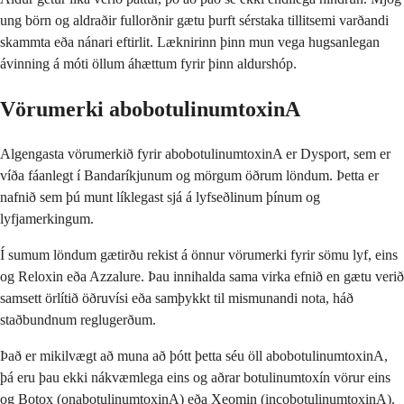
ung börn og aldraðir fullorðnir gætu þurft sérstaka tillitsemi varðandi
skammta eða nánari eftirlit. Læknirinn þinn mun vega hugsanlegan
ávinning á móti öllum áhættum fyrir þinn aldurshóp.
Vörumerki abobotulinumtoxinA
Algengasta vörumerkið fyrir abobotulinumtoxinA er Dysport, sem er
víða fáanlegt í Bandaríkjunum og mörgum öðrum löndum. Þetta er
nafnið sem þú munt líklegast sjá á lyfseðlinum þínum og
lyfjamerkingum.
Í sumum löndum gætirðu rekist á önnur vörumerki fyrir sömu lyf, eins
og Reloxin eða Azzalure. Þau innihalda sama virka efnið en gætu verið
samsett örlítið öðruvísi eða samþykkt til mismunandi nota, háð
staðbundnum reglugerðum.
Það er mikilvægt að muna að þótt þetta séu öll abobotulinumtoxinA,
þá eru þau ekki nákvæmlega eins og aðrar botulinumtoxín vörur eins
og Botox (onabotulinumtoxinA) eða Xeomin (incobotulinumtoxinA).