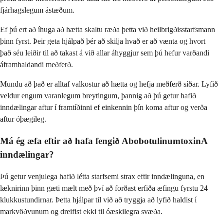
fjárhagslegum ástæðum.
Ef þú ert að íhuga að hætta skaltu ræða þetta við heilbrigðisstarfsmann
þinn fyrst. Þeir geta hjálpað þér að skilja hvað er að vænta og hvort
það séu leiðir til að takast á við allar áhyggjur sem þú hefur varðandi
áframhaldandi meðferð.
Mundu að það er alltaf valkostur að hætta og hefja meðferð síðar. Lyfið
veldur engum varanlegum breytingum, þannig að þú getur hafið
inndælingar aftur í framtíðinni ef einkennin þín koma aftur og verða
aftur óþægileg.
Má ég æfa eftir að hafa fengið AbobotulinumtoxinA
inndælingar?
Þú getur venjulega hafið létta starfsemi strax eftir inndælinguna, en
læknirinn þinn gæti mælt með því að forðast erfiða æfingu fyrstu 24
klukkustundirnar. Þetta hjálpar til við að tryggja að lyfið haldist í
markvöðvunum og dreifist ekki til óæskilegra svæða.