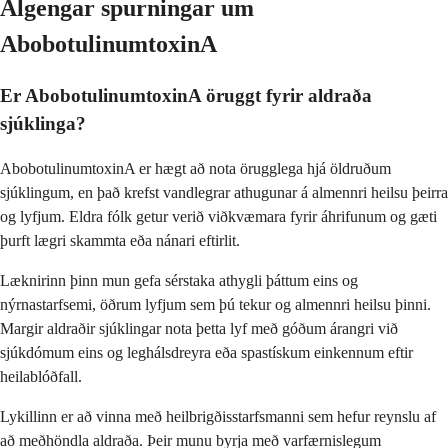
Algengar spurningar um
AbobotulinumtoxinA
Er AbobotulinumtoxinA öruggt fyrir aldraða
sjúklinga?
AbobotulinumtoxinA er hægt að nota örugglega hjá öldruðum
sjúklingum, en það krefst vandlegrar athugunar á almennri heilsu þeirra
og lyfjum. Eldra fólk getur verið viðkvæmara fyrir áhrifunum og gæti
þurft lægri skammta eða nánari eftirlit.
Læknirinn þinn mun gefa sérstaka athygli þáttum eins og
nýrnastarfsemi, öðrum lyfjum sem þú tekur og almennri heilsu þinni.
Margir aldraðir sjúklingar nota þetta lyf með góðum árangri við
sjúkdómum eins og leghálsdreyra eða spastískum einkennum eftir
heilablóðfall.
Lykillinn er að vinna með heilbrigðisstarfsmanni sem hefur reynslu af
að meðhöndla aldraða. Þeir munu byrja með varfærnislegum