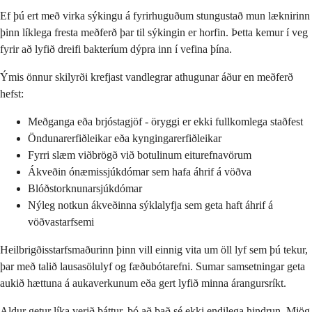
Ef þú ert með virka sýkingu á fyrirhuguðum stungustað mun læknirinn
þinn líklega fresta meðferð þar til sýkingin er horfin. Þetta kemur í veg
fyrir að lyfið dreifi bakteríum dýpra inn í vefina þína.
Ýmis önnur skilyrði krefjast vandlegrar athugunar áður en meðferð
hefst:
Meðganga eða brjóstagjöf - öryggi er ekki fullkomlega staðfest
Öndunarerfiðleikar eða kyngingarerfiðleikar
Fyrri slæm viðbrögð við botulinum eiturefnavörum
Ákveðin ónæmissjúkdómar sem hafa áhrif á vöðva
Blóðstorknunarsjúkdómar
Nýleg notkun ákveðinna sýklalyfja sem geta haft áhrif á
vöðvastarfsemi
Heilbrigðisstarfsmaðurinn þinn vill einnig vita um öll lyf sem þú tekur,
þar með talið lausasölulyf og fæðubótarefni. Sumar samsetningar geta
aukið hættuna á aukaverkunum eða gert lyfið minna árangursríkt.
Aldur getur líka verið þáttur, þó að það sé ekki endilega hindrun. Mjög