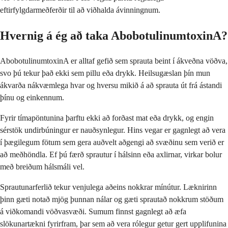
eftirfylgdarmeðferðir til að viðhalda ávinningnum.
Hvernig á ég að taka AbobotulinumtoxinA?
AbobotulinumtoxinA er alltaf gefið sem sprauta beint í ákveðna vöðva,
svo þú tekur það ekki sem pillu eða drykk. Heilsugæslan þín mun
ákvarða nákvæmlega hvar og hversu mikið á að sprauta út frá ástandi
þínu og einkennum.
Fyrir tímapöntunina þarftu ekki að forðast mat eða drykk, og engin
sérstök undirbúningur er nauðsynlegur. Hins vegar er gagnlegt að vera
í þægilegum fötum sem gera auðvelt aðgengi að svæðinu sem verið er
að meðhöndla. Ef þú færð sprautur í hálsinn eða axlirnar, virkar bolur
með breiðum hálsmáli vel.
Sprautunarferlið tekur venjulega aðeins nokkrar mínútur. Læknirinn
þinn gæti notað mjög þunnan nálar og gæti sprautað nokkrum stöðum
á viðkomandi vöðvasvæði. Sumum finnst gagnlegt að æfa
slökunartækni fyrirfram, þar sem að vera rólegur getur gert upplifunina