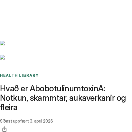
Benchmarks
Stories
FAQ
Sign up / Log in
HEALTH LIBRARY
Hvað er AbobotulinumtoxinA:
Notkun, skammtar, aukaverkanir og
fleira
Síðast uppfært
3. apríl 2026