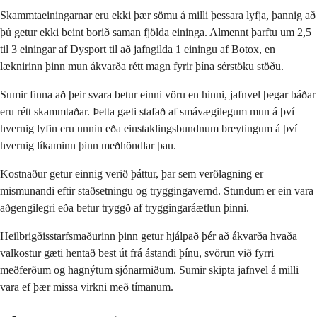
Skammtaeiningarnar eru ekki þær sömu á milli þessara lyfja, þannig að
þú getur ekki beint borið saman fjölda eininga. Almennt þarftu um 2,5
til 3 einingar af Dysport til að jafngilda 1 einingu af Botox, en
læknirinn þinn mun ákvarða rétt magn fyrir þína sérstöku stöðu.
Sumir finna að þeir svara betur einni vöru en hinni, jafnvel þegar báðar
eru rétt skammtaðar. Þetta gæti stafað af smávægilegum mun á því
hvernig lyfin eru unnin eða einstaklingsbundnum breytingum á því
hvernig líkaminn þinn meðhöndlar þau.
Kostnaður getur einnig verið þáttur, þar sem verðlagning er
mismunandi eftir staðsetningu og tryggingavernd. Stundum er ein vara
aðgengilegri eða betur tryggð af tryggingaráætlun þinni.
Heilbrigðisstarfsmaðurinn þinn getur hjálpað þér að ákvarða hvaða
valkostur gæti hentað best út frá ástandi þínu, svörun við fyrri
meðferðum og hagnýtum sjónarmiðum. Sumir skipta jafnvel á milli
vara ef þær missa virkni með tímanum.