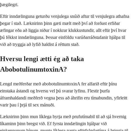
þægilegri.
Eftir inndælinguna geturðu venjulega snúið aftur til venjulegra athafna
þegar í stað. Læknirinn þinn gæti mælt með því að forðast erfiðar
æfingar eða að liggja niður í nokkrar klukkustundir, allt eftir því hvar
þú fékkst inndælinguna. Þessar einföldu varúðarráðstafanir hjálpa til
við að tryggja að lyfið haldist á réttum stað.
Hversu lengi ætti ég að taka
AbobotulinumtoxinA?
Lengd meðferðar með abobotulinumtoxinA fer alfarið eftir þínu
einstaka ástandi og hversu vel þú svarar lyfinu. Flestir þurfa
áframhaldandi meðferð vegna þess að áhrifin eru tímabundin, yfirleitt
varir þau í þrjá til sex mánuði.
Læknirinn þinn mun líklega byrja með prufutímabil til að sjá hvernig
líkaminn þinn bregst við. Ef fyrsta inndælingin hjálpar við
einkennunum þínum, muntu líklega panta eftirfylgdartíma á þriggja til