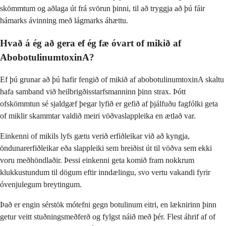
skömmtum og aðlaga út frá svörun þinni, til að tryggja að þú fáir
hámarks ávinning með lágmarks áhættu.
Hvað á ég að gera ef ég fæ óvart of mikið af
AbobotulinumtoxinA?
Ef þú grunar að þú hafir fengið of mikið af abobotulinumtoxinA skaltu
hafa samband við heilbrigðisstarfsmanninn þinn strax. Þótt
ofskömmtun sé sjaldgæf þegar lyfið er gefið af þjálfuðu fagfólki geta
of miklir skammtar valdið meiri vöðvaslappleika en ætlað var.
Einkenni of mikils lyfs gætu verið erfiðleikar við að kyngja,
öndunarerfiðleikar eða slappleiki sem breiðist út til vöðva sem ekki
voru meðhöndlaðir. Þessi einkenni geta komið fram nokkrum
klukkustundum til dögum eftir inndælingu, svo vertu vakandi fyrir
óvenjulegum breytingum.
Það er engin sérstök mótefni gegn botulinum eitri, en læknirinn þinn
getur veitt stuðningsmeðferð og fylgst náið með þér. Flest áhrif af of