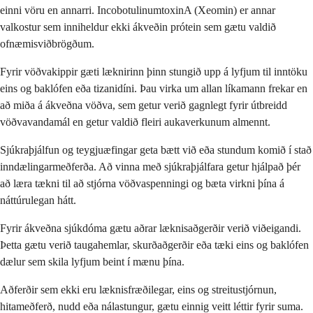
einni vöru en annarri. IncobotulinumtoxinA (Xeomin) er annar
valkostur sem inniheldur ekki ákveðin prótein sem gætu valdið
ofnæmisviðbrögðum.
Fyrir vöðvakippir gæti læknirinn þinn stungið upp á lyfjum til inntöku
eins og baklófen eða tizanidíni. Þau virka um allan líkamann frekar en
að miða á ákveðna vöðva, sem getur verið gagnlegt fyrir útbreidd
vöðvavandamál en getur valdið fleiri aukaverkunum almennt.
Sjúkraþjálfun og teygjuæfingar geta bætt við eða stundum komið í stað
inndælingarmeðferða. Að vinna með sjúkraþjálfara getur hjálpað þér
að læra tækni til að stjórna vöðvaspenningi og bæta virkni þína á
náttúrulegan hátt.
Fyrir ákveðna sjúkdóma gætu aðrar læknisaðgerðir verið viðeigandi.
Þetta gætu verið taugahemlar, skurðaðgerðir eða tæki eins og baklófen
dælur sem skila lyfjum beint í mænu þína.
Aðferðir sem ekki eru læknisfræðilegar, eins og streitustjórnun,
hitameðferð, nudd eða nálastungur, gætu einnig veitt léttir fyrir suma.