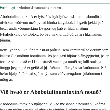
Heim
Lyf
Abobotulinumtoxina Intramuscular Route
AbobotulinumtoxinA er lyfseðilsskylt lyf sem slakar tímabundið á
ofvirkum vöðvum með því að hindra taugaboð. Þú gætir þekkt það
betur undir vörumerkinu Dysport og það er hluti af sömu
lyfjafjölskyldu og Botox, þó þau virki örlítið öðruvísi í líkamanum
þínum.
Þetta lyf er búið til úr hreinsuðu próteini sem kemur frá bakteríum sem
kallast Clostridium botulinum. Þó það gæti hljómað áhyggjuefni, þá er
formið sem notað er í læknisfræði vandlega unnið og fullkomlega
öruggt þegar það er gefið af þjálfuðum heilbrigðisstarfsmönnum. Það
hefur hjálpað fólki að stjórna ýmsum vöðvatengdum sjúkdómum í
mörg ár.
Við hvað er AbobotulinumtoxinA notað?
AbobotulinumtoxinA hjálpar til við að meðhöndla nokkra sjúkdóma
þar sem vöðvar verða of stífir eða ofvirkir. Læknirinn þinn gæti mælt