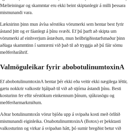
Mælieiningar og skammtar eru ekki beint skiptanlegir á milli þessara
mismunandi vara.
Læknirinn þinn mun ávísa sérstöku vörumerki sem hentar best fyrir
ástand þitt og er fáanlegt á þínu svæði. Ef þú þarft að skipta um
vörumerki af einhverjum ástæðum, mun heilbrigðisstarfsmaður þinn
aðlaga skammtinn í samræmi við það til að tryggja að þú fáir sömu
meðferðaráhrif.
Valmöguleikar fyrir abobotulinumtoxinA
Ef abobotulinumtoxinA hentar þér ekki eða veitir ekki nægilega léttir,
gætu nokkrir valkostir hjálpað til við að stjórna ástandi þínu. Besti
kosturinn fer eftir sérstökum einkennum þínum, sjúkrasögu og
meðferðarmarkmiðum.
Aðrar botulinumtoxín vörur bjóða upp á svipaða kosti með örlítið
mismunandi eiginleika. OnabotulinumtoxinA (Botox) er þekktasti
valkosturinn og virkar á svipaðan hátt, þó sumir bregðist betur við