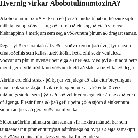
Hvernig virkar AbobotulinumtoxinA?
AbobotulinumtoxinA virkar með því að hindra tímabundið samskipti
milli tauga og vöðva. Hugsaðu um það eins og að ýta á varlega
hléhnappinn á merkjum sem segja vöðvunum þínum að dragast saman.
Þegar lyfið er sprautað í ákveðna vöðva kemur það í veg fyrir losun
efnaboðefnis sem kallast asetýlkólín. Þetta efni segir venjulega
vöðvunum þínum hvenær þeir eiga að herðast. Með því að hindra þetta
merki gerir lyfið ofvirkum vöðvum kleift að slaka á og virka eðlilegar.
Áhrifin eru ekki strax - þú byrjar venjulega að taka eftir breytingum
innan nokkurra daga til viku eftir sprautuna. Lyfið er talið vera
miðlungs sterkt, sem þýðir að það veitir verulega léttir án þess að vera
of ágengt. Flestir finna að það gefur þeim góða stjórn á einkennum
sínum án þess að gera vöðvana of veika.
Slökunaráhrifin minnka smám saman yfir nokkra mánuði þar sem
taugaendarnir þínir endurnýjast náttúrulega og byrja að eiga samskipti
við vöðvana þína aftur. Þess vegna þarftu reglulega