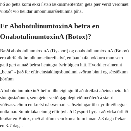
Þó að þetta komi ekki í stað læknismeðferðar, geta þær verið verðmæt
viðbót við heildar umönnunaráætlunina þína.
Er AbobotulinumtoxinA betra en
OnabotulinumtoxinA (Botox)?
Bæði abobotulinumtoxinA (Dysport) og onabotulinumtoxinA (Botox)
eru áhrifarík botulinum eiturefnalyf, en þau hafa nokkurn mun sem
gæti gert annað þeirra hentugra fyrir þig en hitt. Hvorki er almennt
„betra“ - það fer eftir einstaklingsbundinni svörun þinni og sérstökum
þörfum.
AbobotulinumtoxinA hefur tilhneigingu til að dreifast aðeins meira frá
stungustaðnum, sem getur verið gagnlegt við meðferð á stærri
vöðvasvæðum en krefst nákvæmari staðsetningar til snyrtifræðilegrar
notkunar. Sumir taka einnig eftir því að Dysport byrjar að virka örlítið
hraðar en Botox, með áhrifum sem koma fram innan 2-3 daga frekar
en 3-7 daga.