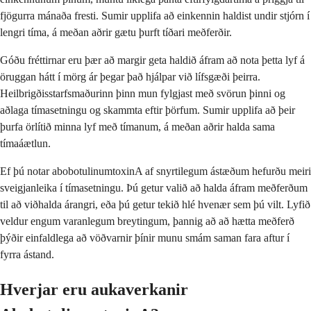
fjögurra mánaða fresti. Sumir upplifa að einkennin haldist undir stjórn í
lengri tíma, á meðan aðrir gætu þurft tíðari meðferðir.
Góðu fréttirnar eru þær að margir geta haldið áfram að nota þetta lyf á
öruggan hátt í mörg ár þegar það hjálpar við lífsgæði þeirra.
Heilbrigðisstarfsmaðurinn þinn mun fylgjast með svörun þinni og
aðlaga tímasetningu og skammta eftir þörfum. Sumir upplifa að þeir
þurfa örlítið minna lyf með tímanum, á meðan aðrir halda sama
tímaáætlun.
Ef þú notar abobotulinumtoxinA af snyrtilegum ástæðum hefurðu meiri
sveigjanleika í tímasetningu. Þú getur valið að halda áfram meðferðum
til að viðhalda árangri, eða þú getur tekið hlé hvenær sem þú vilt. Lyfið
veldur engum varanlegum breytingum, þannig að að hætta meðferð
þýðir einfaldlega að vöðvarnir þínir munu smám saman fara aftur í
fyrra ástand.
Hverjar eru aukaverkanir