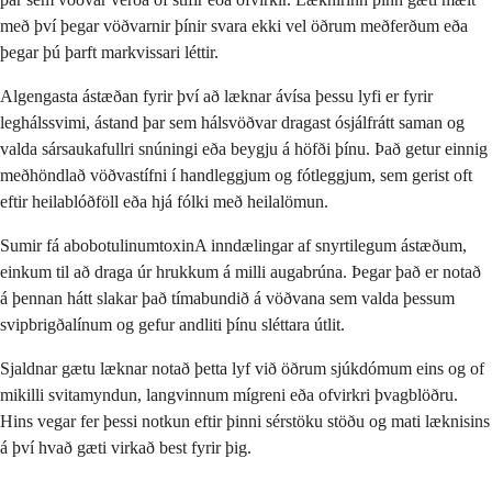
með því þegar vöðvarnir þínir svara ekki vel öðrum meðferðum eða
þegar þú þarft markvissari léttir.
Algengasta ástæðan fyrir því að læknar ávísa þessu lyfi er fyrir
leghálssvimi, ástand þar sem hálsvöðvar dragast ósjálfrátt saman og
valda sársaukafullri snúningi eða beygju á höfði þínu. Það getur einnig
meðhöndlað vöðvastífni í handleggjum og fótleggjum, sem gerist oft
eftir heilablóðföll eða hjá fólki með heilalömun.
Sumir fá abobotulinumtoxinA inndælingar af snyrtilegum ástæðum,
einkum til að draga úr hrukkum á milli augabrúna. Þegar það er notað
á þennan hátt slakar það tímabundið á vöðvana sem valda þessum
svipbrigðalínum og gefur andliti þínu sléttara útlit.
Sjaldnar gætu læknar notað þetta lyf við öðrum sjúkdómum eins og of
mikilli svitamyndun, langvinnum mígreni eða ofvirkri þvagblöðru.
Hins vegar fer þessi notkun eftir þinni sérstöku stöðu og mati læknisins
á því hvað gæti virkað best fyrir þig.