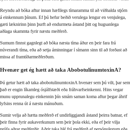
Reyndu að bóka aftur innan hæfilegs tímaramma til að viðhalda stjórn
á einkennum þínum. Ef þú hefur beðið verulega lengur en venjulega,
gæti læknirinn þinn þurft að endurmeta ástand þitt og hugsanlega
aðlaga skammta fyrir næstu meðferð.
Sumum finnst gagnlegt að bóka næsta tíma áður en þeir fara frá
núverandi tíma, eða að setja áminningar í símann sinn til að forðast að
missa af framtíðarmeðferðum.
Hvenær get ég hætt að taka AbobotulinumtoxinA?
Þú getur hætt að taka abobotulinumtoxinA hvenær sem þú vilt, þar sem
það er engin líkamleg ósjálfstæði eða fráhvarfseinkenni. Hins vegar
munu upprunalegu einkennin þín smám saman koma aftur þegar áhrif
lyfsins renna út á næstu mánuðum.
Sumir velja að hætta meðferð ef undirliggjandi ástand þeirra batnar, ef
þeir finna fyrir aukaverkunum sem þeir þola ekki, eða ef þeir vilja
prófa aðrar meðferðir. Aðrir taka hlé frá meðferð af persónulegum eða