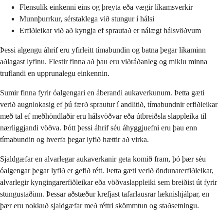
Flensulík einkenni eins og þreyta eða vægir líkamsverkir
Munnþurrkur, sérstaklega við stungur í hálsi
Erfiðleikar við að kyngja ef sprautað er nálægt hálsvöðvum
Þessi algengu áhrif eru yfirleitt tímabundin og batna þegar líkaminn
aðlagast lyfinu. Flestir finna að þau eru viðráðanleg og miklu minna
truflandi en upprunalegu einkennin.
Sumir finna fyrir óalgengari en áberandi aukaverkunum. Þetta gæti
verið augnlokasig ef þú færð sprautur í andlitið, tímabundnir erfiðleikar
með tal ef meðhöndlaðir eru hálsvöðvar eða útbreiðsla slappleika til
nærliggjandi vöðva. Þótt þessi áhrif séu áhyggjuefni eru þau enn
tímabundin og hverfa þegar lyfið hættir að virka.
Sjaldgæfar en alvarlegar aukaverkanir geta komið fram, þó þær séu
óalgengar þegar lyfið er gefið rétt. Þetta gæti verið öndunarerfiðleikar,
alvarlegir kyngingarerfiðleikar eða vöðvaslappleiki sem breiðist út fyrir
stungustaðinn. Þessar aðstæður krefjast tafarlausrar læknishjálpar, en
þær eru nokkuð sjaldgæfar með réttri skömmtun og staðsetningu.