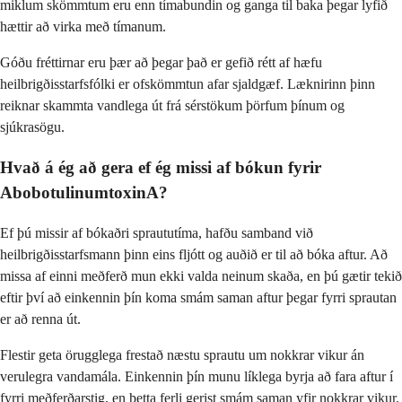
miklum skömmtum eru enn tímabundin og ganga til baka þegar lyfið
hættir að virka með tímanum.
Góðu fréttirnar eru þær að þegar það er gefið rétt af hæfu
heilbrigðisstarfsfólki er ofskömmtun afar sjaldgæf. Læknirinn þinn
reiknar skammta vandlega út frá sérstökum þörfum þínum og
sjúkrasögu.
Hvað á ég að gera ef ég missi af bókun fyrir
AbobotulinumtoxinA?
Ef þú missir af bókaðri spraututíma, hafðu samband við
heilbrigðisstarfsmann þinn eins fljótt og auðið er til að bóka aftur. Að
missa af einni meðferð mun ekki valda neinum skaða, en þú gætir tekið
eftir því að einkennin þín koma smám saman aftur þegar fyrri sprautan
er að renna út.
Flestir geta örugglega frestað næstu sprautu um nokkrar vikur án
verulegra vandamála. Einkennin þín munu líklega byrja að fara aftur í
fyrri meðferðarstig, en þetta ferli gerist smám saman yfir nokkrar vikur.