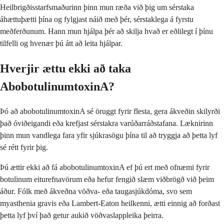
Heilbrigðisstarfsmaðurinn þinn mun ræða við þig um sérstaka
áhættuþætti þína og fylgjast náið með þér, sérstaklega á fyrstu
meðferðunum. Hann mun hjálpa þér að skilja hvað er eðlilegt í þínu
tilfelli og hvenær þú átt að leita hjálpar.
Hverjir ættu ekki að taka
AbobotulinumtoxinA?
Þó að abobotulinumtoxinA sé öruggt fyrir flesta, gera ákveðin skilyrði
það óviðeigandi eða krefjast sérstakra varúðarráðstafana. Læknirinn
þinn mun vandlega fara yfir sjúkrasögu þína til að tryggja að þetta lyf
sé rétt fyrir þig.
Þú ættir ekki að fá abobotulinumtoxinA ef þú ert með ofnæmi fyrir
botulinum eiturefnavörum eða hefur fengið slæm viðbrögð við þeim
áður. Fólk með ákveðna vöðva- eða taugasjúkdóma, svo sem
myasthenia gravis eða Lambert-Eaton heilkenni, ætti einnig að forðast
þetta lyf því það getur aukið vöðvaslappleika þeirra.