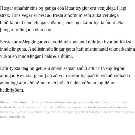
Hægar athafnir eins og ganga eða léttar teygjur eru venjulega í lagi
strax. Hins vegar er best að fresta athöfnum sem auka verulega
blóðflæði til inndælingarstaðarins, eins og ákafur hjartalínurit eða
þungar lyftingar, í einn dag.
Sérstakar ráðleggingar geta verið mismunandi eftir því hvar þú fékkst
inndælinguna. Andlitsinndælingar gætu haft mismunandi takmarkanir á
virkni en inndælingar í háls eða útlimi.
Eftir fyrsta daginn geturðu smám saman snúið aftur til venjulegrar
æfingar. Reyndar getur það að vera virkur hjálpað til við að viðhalda
ávinningi af meðferðinni með því að halda vöðvum og liðum
heilbrigðum.
Medical Disclaimer:
This article is for informational purposes only and does not constitute
medical advice. Always consult a qualified healthcare provider for diagnosis and treatment
decisions. If you are experiencing a medical emergency, call 911 or go to the nearest emergency
room immediately.