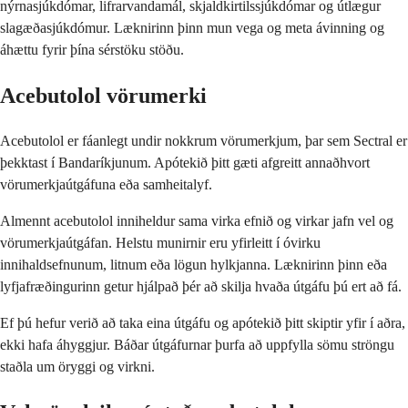
nýrnasjúkdómar, lifrarvandamál, skjaldkirtilssjúkdómar og útlægur
slagæðasjúkdómur. Læknirinn þinn mun vega og meta ávinning og
áhættu fyrir þína sérstöku stöðu.
Acebutolol vörumerki
Acebutolol er fáanlegt undir nokkrum vörumerkjum, þar sem Sectral er
þekktast í Bandaríkjunum. Apótekið þitt gæti afgreitt annaðhvort
vörumerkjaútgáfuna eða samheitalyf.
Almennt acebutolol inniheldur sama virka efnið og virkar jafn vel og
vörumerkjaútgáfan. Helstu munirnir eru yfirleitt í óvirku
innihaldsefnunum, litnum eða lögun hylkjanna. Læknirinn þinn eða
lyfjafræðingurinn getur hjálpað þér að skilja hvaða útgáfu þú ert að fá.
Ef þú hefur verið að taka eina útgáfu og apótekið þitt skiptir yfir í aðra,
ekki hafa áhyggjur. Báðar útgáfurnar þurfa að uppfylla sömu ströngu
staðla um öryggi og virkni.