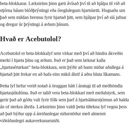
beta-blokkarar. Læknirinn þinn gæti ávísað því til að hjálpa til við að
stjórna háum blóðþrýstingi eða óreglulegum hjartslætti. Hugsaðu um
það sem mildan bremsu fyrir hjartað þitt, sem hjálpar því að slá jafnar
og dregur úr þrýstingi á æðum þínum.
Hvað er Acebutolol?
Acebutolol er beta-blokkalyf sem virkar með því að hindra ákveðin
merki í hjarta þínu og æðum. Það er það sem læknar kalla
„hjartasértækan“ beta-blokkara, sem þýðir að hann miðar aðallega á
hjartað þitt frekar en að hafa eins mikil áhrif á aðra hluta líkamans.
Þetta lyf hefur verið notað á öruggan hátt í áratugi til að meðhöndla
hjartasjúkdóma. Það er talið vera beta-blokkari með meðalstyrk, sem
gerir það að góðu vali fyrir fólk sem þarf á hjartsláttarstjórnun að halda
án of sterkra áhrifa. Læknirinn þinn valdi þetta tiltekna lyf vegna þess
að það býður upp á áreiðanlegar niðurstöður með almennt
viðráðanlegri aukaverkunarsniði.