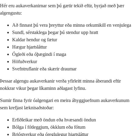
Hér eru aukaverkanirnar sem þú gætir tekið eftir, byrjað með þær
algengustu:
Að finnast þú vera þreyttur eða minna orkumikill en venjulega
Sundl, sérstaklega þegar þú stendur upp hratt
Kaldar hendur og fætur
Hægur hjartsláttur
Ógleði eða óþægindi í maga
Höfuðverkur
Svefntruflanir eða skærir draumar
Þessar algengu aukaverkanir verða yfirleitt minna áberandi eftir
nokkrar vikur þegar líkaminn aðlagast lyfinu.
Sumir finna fyrir óalgengari en meira áhyggjuefnum aukaverkunum
sem krefjast læknisaðstoðar:
Erfiðleikar með öndun eða hvæsandi öndun
Bólga í fótleggjum, ökklum eða fótum
Brjóstverkur eða óreglulegur hjartsláttur