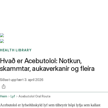
Benchmarks
Stories
FAQ
Sign up / Log in
HEALTH LIBRARY
Hvað er Acebutolol: Notkun,
skammtar, aukaverkanir og fleira
Síðast uppfært
3. apríl 2026
Heim
Lyf
Acebutolol Oral Route
Acebutolol er lyfseðilsskyld lyf sem tilheyrir hópi lyfja sem kallast