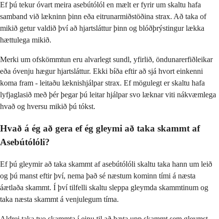
Ef þú tekur óvart meira asebútólól en mælt er fyrir um skaltu hafa
samband við lækninn þinn eða eitrunarmiðstöðina strax. Að taka of
mikið getur valdið því að hjartsláttur þinn og blóðþrýstingur lækka
hættulega mikið.
Merki um ofskömmtun eru alvarlegt sundl, yfirlið, öndunarerfiðleikar
eða óvenju hægur hjartsláttur. Ekki bíða eftir að sjá hvort einkenni
koma fram - leitaðu læknishjálpar strax. Ef mögulegt er skaltu hafa
lyfjaglasið með þér þegar þú leitar hjálpar svo læknar viti nákvæmlega
hvað og hversu mikið þú tókst.
Hvað á ég að gera ef ég gleymi að taka skammt af
Asebútólóli?
Ef þú gleymir að taka skammt af asebútólóli skaltu taka hann um leið
og þú manst eftir því, nema það sé næstum kominn tími á næsta
áætlaða skammt. Í því tilfelli skaltu sleppa gleymda skammtinum og
taka næsta skammt á venjulegum tíma.
Aldrei taka tvo skammta í einu til að bæta upp skammt sem gleymst