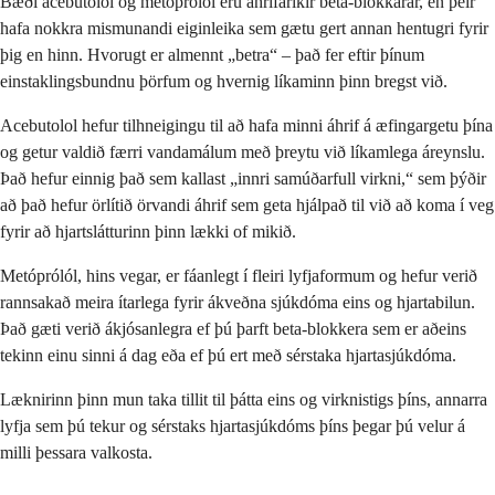
Bæði acebutolol og metoprolól eru áhrifaríkir beta-blokkarar, en þeir
hafa nokkra mismunandi eiginleika sem gætu gert annan hentugri fyrir
þig en hinn. Hvorugt er almennt „betra“ – það fer eftir þínum
einstaklingsbundnu þörfum og hvernig líkaminn þinn bregst við.
Acebutolol hefur tilhneigingu til að hafa minni áhrif á æfingargetu þína
og getur valdið færri vandamálum með þreytu við líkamlega áreynslu.
Það hefur einnig það sem kallast „innri samúðarfull virkni,“ sem þýðir
að það hefur örlítið örvandi áhrif sem geta hjálpað til við að koma í veg
fyrir að hjartslátturinn þinn lækki of mikið.
Metóprólól, hins vegar, er fáanlegt í fleiri lyfjaformum og hefur verið
rannsakað meira ítarlega fyrir ákveðna sjúkdóma eins og hjartabilun.
Það gæti verið ákjósanlegra ef þú þarft beta-blokkera sem er aðeins
tekinn einu sinni á dag eða ef þú ert með sérstaka hjartasjúkdóma.
Læknirinn þinn mun taka tillit til þátta eins og virknistigs þíns, annarra
lyfja sem þú tekur og sérstaks hjartasjúkdóms þíns þegar þú velur á
milli þessara valkosta.