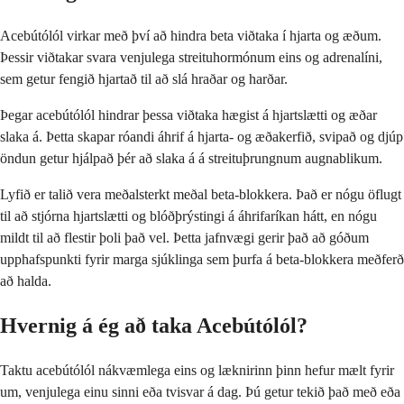
Acebútólól virkar með því að hindra beta viðtaka í hjarta og æðum.
Þessir viðtakar svara venjulega streituhormónum eins og adrenalíni,
sem getur fengið hjartað til að slá hraðar og harðar.
Þegar acebútólól hindrar þessa viðtaka hægist á hjartslætti og æðar
slaka á. Þetta skapar róandi áhrif á hjarta- og æðakerfið, svipað og djúp
öndun getur hjálpað þér að slaka á á streituþrungnum augnablikum.
Lyfið er talið vera meðalsterkt meðal beta-blokkera. Það er nógu öflugt
til að stjórna hjartslætti og blóðþrýstingi á áhrifaríkan hátt, en nógu
mildt til að flestir þoli það vel. Þetta jafnvægi gerir það að góðum
upphafspunkti fyrir marga sjúklinga sem þurfa á beta-blokkera meðferð
að halda.
Hvernig á ég að taka Acebútólól?
Taktu acebútólól nákvæmlega eins og læknirinn þinn hefur mælt fyrir
um, venjulega einu sinni eða tvisvar á dag. Þú getur tekið það með eða