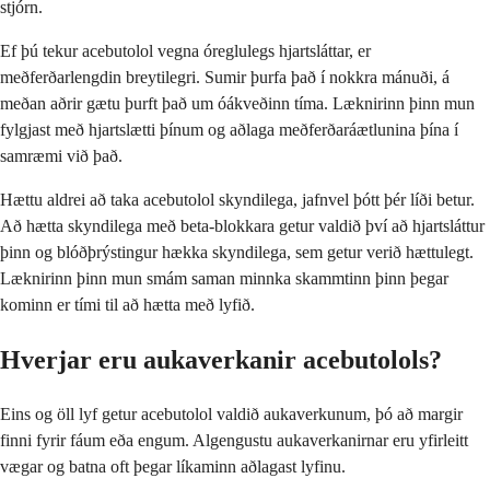
stjórn.
Ef þú tekur acebutolol vegna óreglulegs hjartsláttar, er
meðferðarlengdin breytilegri. Sumir þurfa það í nokkra mánuði, á
meðan aðrir gætu þurft það um óákveðinn tíma. Læknirinn þinn mun
fylgjast með hjartslætti þínum og aðlaga meðferðaráætlunina þína í
samræmi við það.
Hættu aldrei að taka acebutolol skyndilega, jafnvel þótt þér líði betur.
Að hætta skyndilega með beta-blokkara getur valdið því að hjartsláttur
þinn og blóðþrýstingur hækka skyndilega, sem getur verið hættulegt.
Læknirinn þinn mun smám saman minnka skammtinn þinn þegar
kominn er tími til að hætta með lyfið.
Hverjar eru aukaverkanir acebutolols?
Eins og öll lyf getur acebutolol valdið aukaverkunum, þó að margir
finni fyrir fáum eða engum. Algengustu aukaverkanirnar eru yfirleitt
vægar og batna oft þegar líkaminn aðlagast lyfinu.