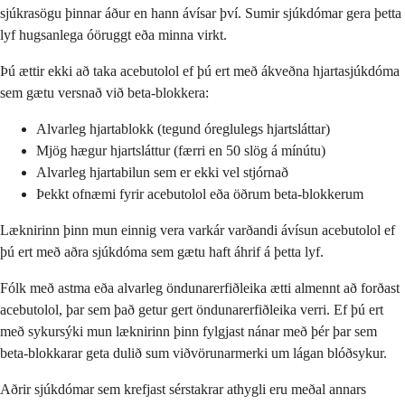
sjúkrasögu þinnar áður en hann ávísar því. Sumir sjúkdómar gera þetta
lyf hugsanlega óöruggt eða minna virkt.
Þú ættir ekki að taka acebutolol ef þú ert með ákveðna hjartasjúkdóma
sem gætu versnað við beta-blokkera:
Alvarleg hjartablokk (tegund óreglulegs hjartsláttar)
Mjög hægur hjartsláttur (færri en 50 slög á mínútu)
Alvarleg hjartabilun sem er ekki vel stjórnað
Þekkt ofnæmi fyrir acebutolol eða öðrum beta-blokkerum
Læknirinn þinn mun einnig vera varkár varðandi ávísun acebutolol ef
þú ert með aðra sjúkdóma sem gætu haft áhrif á þetta lyf.
Fólk með astma eða alvarleg öndunarerfiðleika ætti almennt að forðast
acebutolol, þar sem það getur gert öndunarerfiðleika verri. Ef þú ert
með sykursýki mun læknirinn þinn fylgjast nánar með þér þar sem
beta-blokkarar geta dulið sum viðvörunarmerki um lágan blóðsykur.
Aðrir sjúkdómar sem krefjast sérstakrar athygli eru meðal annars