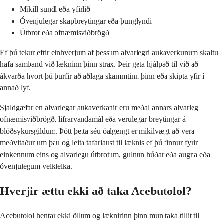
Mikill sundl eða yfirlið
Óvenjulegar skapbreytingar eða þunglyndi
Útbrot eða ofnæmisviðbrögð
Ef þú tekur eftir einhverjum af þessum alvarlegri aukaverkunum skaltu
hafa samband við lækninn þinn strax. Þeir geta hjálpað til við að
ákvarða hvort þú þurfir að aðlaga skammtinn þinn eða skipta yfir í
annað lyf.
Sjaldgæfar en alvarlegar aukaverkanir eru meðal annars alvarleg
ofnæmisviðbrögð, lifrarvandamál eða verulegar breytingar á
blóðsykursgildum. Þótt þetta séu óalgengt er mikilvægt að vera
meðvitaður um þau og leita tafarlaust til læknis ef þú finnur fyrir
einkennum eins og alvarlegu útbrotum, gulnun húðar eða augna eða
óvenjulegum veikleika.
Hverjir ættu ekki að taka Acebutolol?
Acebutolol hentar ekki öllum og læknirinn þinn mun taka tillit til