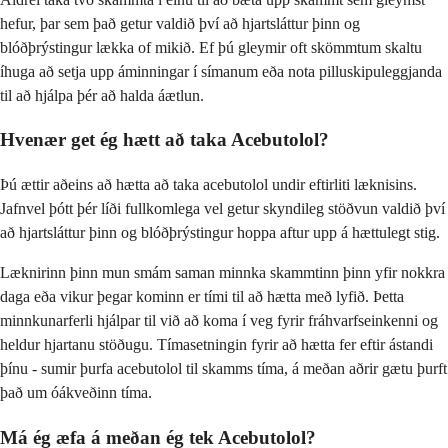
hefur, þar sem það getur valdið því að hjartsláttur þinn og
blóðþrýstingur lækka of mikið. Ef þú gleymir oft skömmtum skaltu
íhuga að setja upp áminningar í símanum eða nota pilluskipuleggjanda
til að hjálpa þér að halda áætlun.
Hvenær get ég hætt að taka Acebutolol?
Þú ættir aðeins að hætta að taka acebutolol undir eftirliti læknisins.
Jafnvel þótt þér líði fullkomlega vel getur skyndileg stöðvun valdið því
að hjartsláttur þinn og blóðþrýstingur hoppa aftur upp á hættulegt stig.
Læknirinn þinn mun smám saman minnka skammtinn þinn yfir nokkra
daga eða vikur þegar kominn er tími til að hætta með lyfið. Þetta
minnkunarferli hjálpar til við að koma í veg fyrir fráhvarfseinkenni og
heldur hjartanu stöðugu. Tímasetningin fyrir að hætta fer eftir ástandi
þínu - sumir þurfa acebutolol til skamms tíma, á meðan aðrir gætu þurft
það um óákveðinn tíma.
Má ég æfa á meðan ég tek Acebutolol?