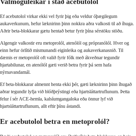
Valmöguleikar í stað acebutolol
Ef acebutolol virkar ekki vel fyrir þig eða veldur óþægilegum
aukaverkunum, hefur læknirinn þinn nokkra aðra valkosti til að íhuga.
Aðrir beta-blokkarar gætu hentað betur fyrir þína sérstöku stöðu.
Algengir valkostir eru metoprolól, atenólól og própranólól. Hver og
einn hefur örlítið mismunandi eiginleika og aukaverkanasnið. Til
dæmis er metoprolól oft valið fyrir fólk með ákveðnar tegundir
hjartabilunar, en atenólól gæti verið betra fyrir þá sem hafa
nýrnavandamál.
Ef beta-blokkarar almennt henta ekki þér, gæti læknirinn þinn íhugað
aðrar tegundir lyfja við blóðþrýstingi eða hjartsláttartruflunum. Þetta
felur í sér ACE-hemla, kalsíumgangaloka eða önnur lyf við
hjartsláttartruflunum, allt eftir þínu ástandi.
Er acebutolol betra en metoprolól?