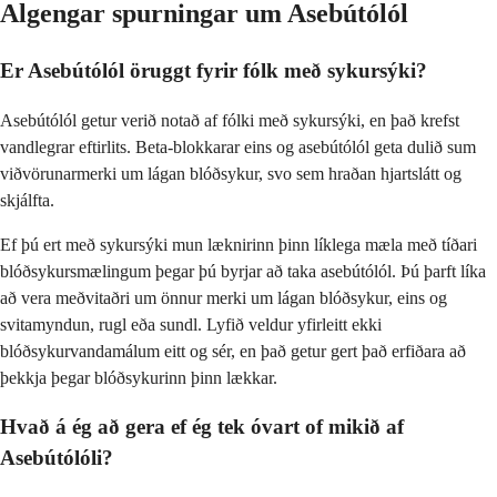
Algengar spurningar um Asebútólól
Er Asebútólól öruggt fyrir fólk með sykursýki?
Asebútólól getur verið notað af fólki með sykursýki, en það krefst
vandlegrar eftirlits. Beta-blokkarar eins og asebútólól geta dulið sum
viðvörunarmerki um lágan blóðsykur, svo sem hraðan hjartslátt og
skjálfta.
Ef þú ert með sykursýki mun læknirinn þinn líklega mæla með tíðari
blóðsykursmælingum þegar þú byrjar að taka asebútólól. Þú þarft líka
að vera meðvitaðri um önnur merki um lágan blóðsykur, eins og
svitamyndun, rugl eða sundl. Lyfið veldur yfirleitt ekki
blóðsykurvandamálum eitt og sér, en það getur gert það erfiðara að
þekkja þegar blóðsykurinn þinn lækkar.
Hvað á ég að gera ef ég tek óvart of mikið af
Asebútólóli?