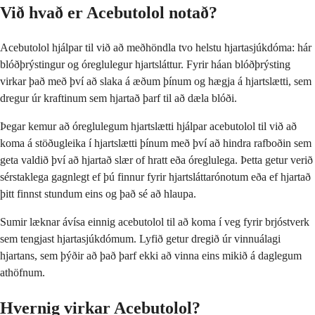
Við hvað er Acebutolol notað?
Acebutolol hjálpar til við að meðhöndla tvo helstu hjartasjúkdóma: hár
blóðþrýstingur og óreglulegur hjartsláttur. Fyrir háan blóðþrýsting
virkar það með því að slaka á æðum þínum og hægja á hjartslætti, sem
dregur úr kraftinum sem hjartað þarf til að dæla blóði.
Þegar kemur að óreglulegum hjartslætti hjálpar acebutolol til við að
koma á stöðugleika í hjartslætti þínum með því að hindra rafboðin sem
geta valdið því að hjartað slær of hratt eða óreglulega. Þetta getur verið
sérstaklega gagnlegt ef þú finnur fyrir hjartsláttarónotum eða ef hjartað
þitt finnst stundum eins og það sé að hlaupa.
Sumir læknar ávísa einnig acebutolol til að koma í veg fyrir brjóstverk
sem tengjast hjartasjúkdómum. Lyfið getur dregið úr vinnuálagi
hjartans, sem þýðir að það þarf ekki að vinna eins mikið á daglegum
athöfnum.
Hvernig virkar Acebutolol?