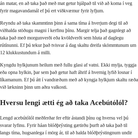
án matar, en að taka það með mat getur hjálpað til við að koma í veg
fyrir magavandamál ef þú ert viðkvæmur fyrir lyfjum.
Reyndu að taka skammtinn þinn á sama tíma á hverjum degi til að
viðhalda stöðugu magni í kerfinu þínu. Margir telja það gagnlegt að
taka það með morgunverði eða kvöldverði sem hluta af daglegu
rútínunni. Ef þú tekur það tvisvar á dag skaltu dreifa skömmtunum um
12 klukkustundum á milli.
Kyngdu hylkjunum heilum með fullu glasi af vatni. Ekki mylja, tyggja
eða opna hylkin, þar sem það getur haft áhrif á hvernig lyfið losnar í
líkamanum. Ef þú átt í vandræðum með að kyngja hylkjum skaltu ræða
við lækninn þinn um aðra valkosti.
Hversu lengi ætti ég að taka Acebútólól?
Lengd acebútólól meðferðar fer eftir ástandi þínu og hversu vel þú
svarar lyfinu. Fyrir háan blóðþrýsting gætirðu þurft að taka það til
langs tíma, hugsanlega í mörg ár, til að halda blóðþrýstingnum undir