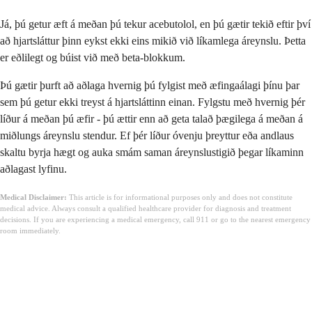
Já, þú getur æft á meðan þú tekur acebutolol, en þú gætir tekið eftir því
að hjartsláttur þinn eykst ekki eins mikið við líkamlega áreynslu. Þetta
er eðlilegt og búist við með beta-blokkum.
Þú gætir þurft að aðlaga hvernig þú fylgist með æfingaálagi þínu þar
sem þú getur ekki treyst á hjartsláttinn einan. Fylgstu með hvernig þér
líður á meðan þú æfir - þú ættir enn að geta talað þægilega á meðan á
miðlungs áreynslu stendur. Ef þér líður óvenju þreyttur eða andlaus
skaltu byrja hægt og auka smám saman áreynslustigið þegar líkaminn
aðlagast lyfinu.
Medical Disclaimer:
This article is for informational purposes only and does not constitute
medical advice. Always consult a qualified healthcare provider for diagnosis and treatment
decisions. If you are experiencing a medical emergency, call 911 or go to the nearest emergency
room immediately.