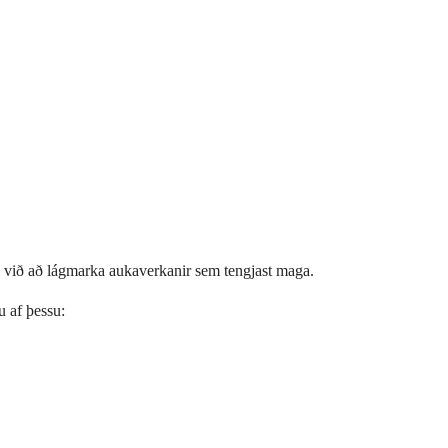
il við að lágmarka aukaverkanir sem tengjast maga.
u af þessu: