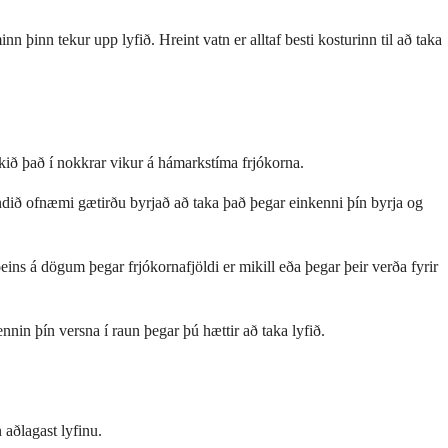
 þinn tekur upp lyfið. Hreint vatn er alltaf besti kosturinn til að taka
kið það í nokkrar vikur á hámarkstíma frjókorna.
bundið ofnæmi gætirðu byrjað að taka það þegar einkenni þín byrja og
s á dögum þegar frjókornafjöldi er mikill eða þegar þeir verða fyrir
nnin þín versna í raun þegar þú hættir að taka lyfið.
 aðlagast lyfinu.