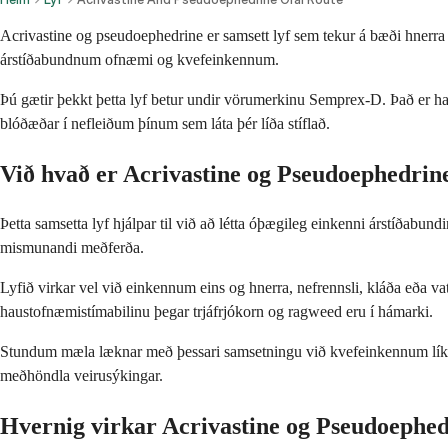
Acrivastine og pseudoephedrine er samsett lyf sem tekur á bæði hnerra og
árstíðabundnum ofnæmi og kvefeinkennum.
Þú gætir þekkt þetta lyf betur undir vörumerkinu Semprex-D. Það er ha
blóðæðar í nefleiðum þínum sem láta þér líða stíflað.
Við hvað er Acrivastine og Pseudoephedrin
Þetta samsetta lyf hjálpar til við að létta óþægileg einkenni árstíðabun
mismunandi meðferða.
Lyfið virkar vel við einkennum eins og hnerra, nefrennsli, kláða eða 
haustofnæmistímabilinu þegar trjáfrjókorn og ragweed eru í hámarki.
Stundum mæla læknar með þessari samsetningu við kvefeinkennum líka, s
meðhöndla veirusýkingar.
Hvernig virkar Acrivastine og Pseudoephe