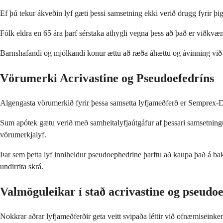
Ef þú tekur ákveðin lyf gæti þessi samsetning ekki verið örugg fyrir þ
Fólk eldra en 65 ára þarf sérstaka athygli vegna þess að það er viðk
Barnshafandi og mjólkandi konur ættu að ræða áhættu og ávinning við he
Vörumerki Acrivastine og Pseudoefedríns
Algengasta vörumerkið fyrir þessa samsetta lyfjameðferð er Semprex-D.
Sum apótek gætu verið með samheitalyfjaútgáfur af þessari samsetningu,
vörumerkjalyf.
Þar sem þetta lyf inniheldur pseudoephedrine þarftu að kaupa það á bak 
undirrita skrá.
Valmöguleikar í stað acrivastine og pseudo
Nokkrar aðrar lyfjameðferðir geta veitt svipaða léttir við ofnæmiseink