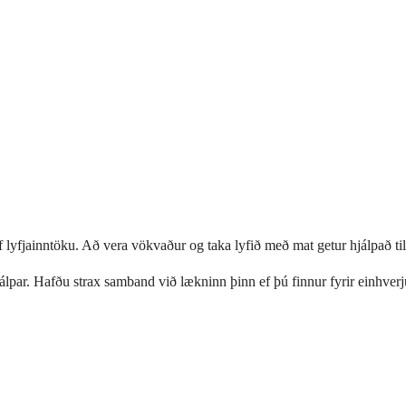
f lyfjainntöku. Að vera vökvaður og taka lyfið með mat getur hjálpað t
jálpar. Hafðu strax samband við lækninn þinn ef þú finnur fyrir einhverj