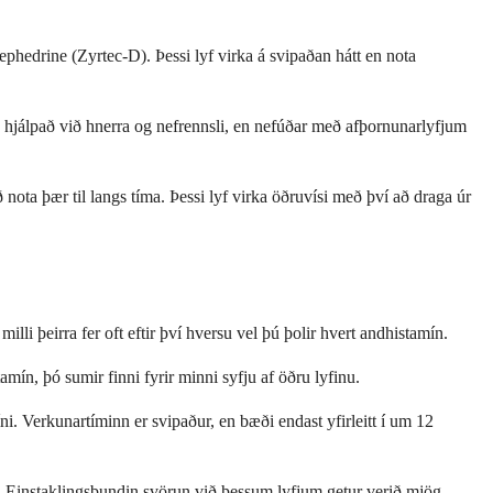
hedrine (Zyrtec-D). Þessi lyf virka á svipaðan hátt en nota
ta hjálpað við hnerra og nefrennsli, en nefúðar með afþornunarlyfjum
ta þær til langs tíma. Þessi lyf virka öðruvísi með því að draga úr
i þeirra fer oft eftir því hversu vel þú þolir hvert andhistamín.
mín, þó sumir finni fyrir minni syfju af öðru lyfinu.
íni. Verkunartíminn er svipaður, en bæði endast yfirleitt í um 12
t. Einstaklingsbundin svörun við þessum lyfjum getur verið mjög