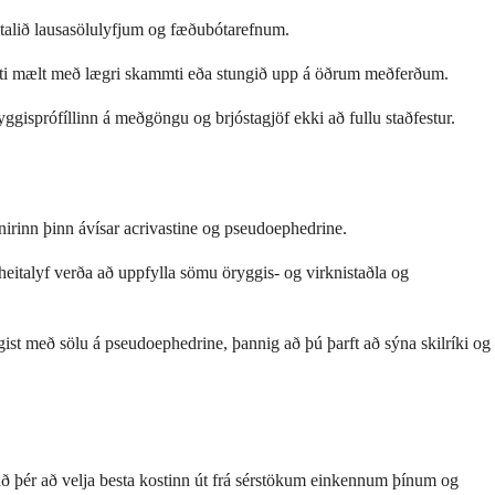
 talið lausasölulyfjum og fæðubótarefnum.
gæti mælt með lægri skammti eða stungið upp á öðrum meðferðum.
ggisprófíllinn á meðgöngu og brjóstagjöf ekki að fullu staðfestur.
irinn þinn ávísar acrivastine og pseudoephedrine.
heitalyf verða að uppfylla sömu öryggis- og virknistaðla og
gist með sölu á pseudoephedrine, þannig að þú þarft að sýna skilríki og
pað þér að velja besta kostinn út frá sérstökum einkennum þínum og