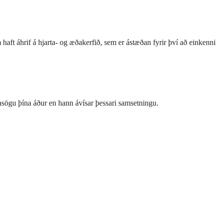
aft áhrif á hjarta- og æðakerfið, sem er ástæðan fyrir því að einkenni
krasögu þína áður en hann ávísar þessari samsetningu.