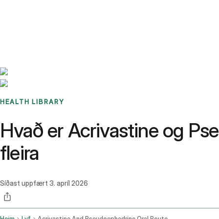
Benchmarks
Stories
FAQ
Sign up / Log in
HEALTH LIBRARY
Hvað er Acrivastine og Ps
fleira
Síðast uppfært
3. apríl 2026
Heim
Lyf
Acrivastine And Pseudoephedrine Oral Route