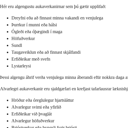
Hér eru algengustu aukaverkanirnar sem þú gætir upplifað:
Dreyfni eða að finnast minna vakandi en venjulega
Þurrkur í munni eða hálsi
Ógleði eða óþægindi í maga
Höfuðverkur
Sundl
Taugaveiklun eða að finnast skjálfandi
Erfiðleikar með svefn
Lystarleysi
Þessi algengu áhrif verða venjulega minna áberandi eftir nokkra daga a
Alvarlegri aukaverkanir eru sjaldgæfari en krefjast tafarlausrar læknish
Hröður eða óreglulegur hjartsláttur
Alvarlegur svimi eða yfirlið
Erfiðleikar við þvaglát
Alvarlegur höfuðverkur
Brjóstverkur eða þyngsli fyrir brjósti