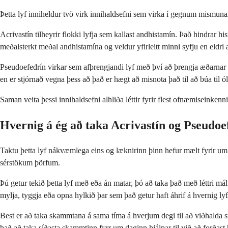
Þetta lyf inniheldur tvö virk innihaldsefni sem virka í gegnum mismuna
Acrivastín tilheyrir flokki lyfja sem kallast andhistamín. Það hindrar h
meðalsterkt meðal andhistamína og veldur yfirleitt minni syfju en eldri
Pseudoefedrín virkar sem afþrengjandi lyf með því að þrengja æðarnar í
en er stjórnað vegna þess að það er hægt að misnota það til að búa til ól
Saman veita þessi innihaldsefni alhliða léttir fyrir flest ofnæmiseinken
Hvernig á ég að taka Acrivastín og Pseudoe
Taktu þetta lyf nákvæmlega eins og læknirinn þinn hefur mælt fyrir um e
sérstökum þörfum.
Þú getur tekið þetta lyf með eða án matar, þó að taka það með léttri má
mylja, tyggja eða opna hylkið þar sem það getur haft áhrif á hvernig ly
Best er að taka skammtana á sama tíma á hverjum degi til að viðhalda 
það að taka síðasta skammtinn fyrr um daginn hjálpar til við að forðast