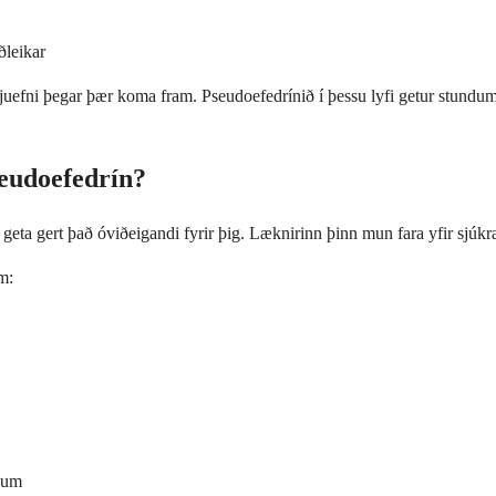
ðleikar
uefni þegar þær koma fram. Pseudoefedrínið í þessu lyfi getur stundum h
seudoefedrín?
yf geta gert það óviðeigandi fyrir þig. Læknirinn þinn mun fara yfir sjú
m:
fjum