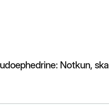
eudoephedrine: Notkun, sk