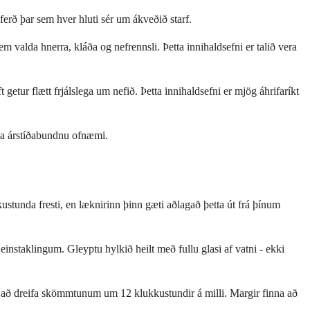
erð þar sem hver hluti sér um ákveðið starf.
m valda hnerra, kláða og nefrennsli. Þetta innihaldsefni er talið vera
tur flætt frjálslega um nefið. Þetta innihaldsefni er mjög áhrifaríkt
órna árstíðabundnu ofnæmi.
ustunda fresti, en læknirinn þinn gæti aðlagað þetta út frá þínum
instaklingum. Gleyptu hylkið heilt með fullu glasi af vatni - ekki
na að dreifa skömmtunum um 12 klukkustundir á milli. Margir finna að