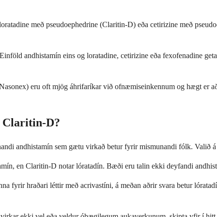
oratadine með pseudoephedrine (Claritin-D) eða cetirizine með pseudoep
 Einföld andhistamín eins og loratadine, cetirizine eða fexofenadine ge
sonex) eru oft mjög áhrifaríkar við ofnæmiseinkennum og hægt er að no
 Claritin-D?
i andhistamín sem gætu virkað betur fyrir mismunandi fólk. Valið á mill
n, en Claritin-D notar lóratadín. Bæði eru talin ekki deyfandi andhista
a fyrir hraðari léttir með acrivastíni, á meðan aðrir svara betur lóratad
 virkar ekki vel eða veldur óþægilegum aukaverkunum, skipta yfir í hit