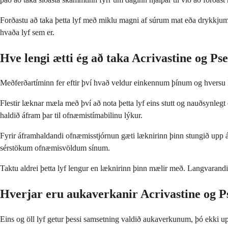
Forðastu að taka þetta lyf með miklu magni af súrum mat eða drykkjum ein
hvaða lyf sem er.
Hve lengi ætti ég að taka Acrivastine og P
Meðferðartíminn fer eftir því hvað veldur einkennum þínum og hversu le
Flestir læknar mæla með því að nota þetta lyf eins stutt og nauðsynlegt
haldið áfram þar til ofnæmistímabilinu lýkur.
Fyrir áframhaldandi ofnæmisstjórnun gæti læknirinn þinn stungið upp á
sérstökum ofnæmisvöldum sínum.
Taktu aldrei þetta lyf lengur en læknirinn þinn mælir með. Langvarandi 
Hverjar eru aukaverkanir Acrivastine og 
Eins og öll lyf getur þessi samsetning valdið aukaverkunum, þó ekki upp