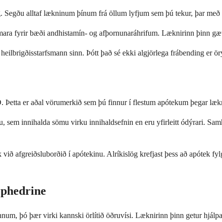
ig. Segðu alltaf lækninum þínum frá öllum lyfjum sem þú tekur, þar með
væmara fyrir bæði andhistamín- og afþornunaráhrifum. Læknirinn þinn 
ilbrigðisstarfsmann sinn. Þótt það sé ekki algjörlega frábending er öry
 Þetta er aðal vörumerkið sem þú finnur í flestum apótekum þegar lækn
 sem innihalda sömu virku innihaldsefnin en eru yfirleitt ódýrari. Sam
við afgreiðsluborðið í apótekinu. Alríkislög krefjast þess að apótek fyl
ephedrine
ennum, þó þær virki kannski örlítið öðruvísi. Læknirinn þinn getur hjál