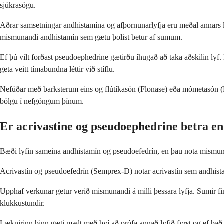
sjúkrasögu.
Aðrar samsetningar andhistamína og afþornunarlyfja eru meðal annars l
mismunandi andhistamín sem gætu þolist betur af sumum.
Ef þú vilt forðast pseudoephedrine gætirðu íhugað að taka aðskilin lyf.
geta veitt tímabundna léttir við stíflu.
Nefúðar með barksterum eins og flútíkasón (Flonase) eða mómetasón (Na
bólgu í nefgöngum þínum.
Er acrivastine og pseudoephedrine betra en
Bæði lyfin sameina andhistamín og pseudoefedrín, en þau nota mismunand
Acrivastín og pseudoefedrín (Semprex-D) notar acrivastín sem andhistamí
Upphaf verkunar getur verið mismunandi á milli þessara lyfja. Sumir finn
klukkustundir.
Læknirinn þinn gæti mælt með því að prófa annað lyfið fyrst og ef það