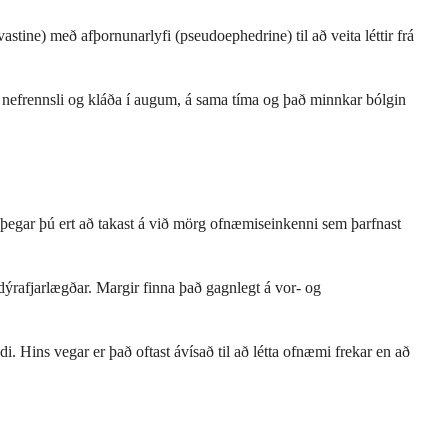
stine) með afþornunarlyfi (pseudoephedrine) til að veita léttir frá
 nefrennsli og kláða í augum, á sama tíma og það minnkar bólgin
kt þegar þú ert að takast á við mörg ofnæmiseinkenni sem þarfnast
ýrafjarlægðar. Margir finna það gagnlegt á vor- og
Hins vegar er það oftast ávísað til að létta ofnæmi frekar en að