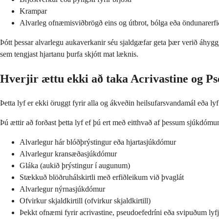
Krampar
Alvarleg ofnæmisviðbrögð eins og útbrot, bólga eða öndunarerfi
Þótt þessar alvarlegu aukaverkanir séu sjaldgæfar geta þær verið áhyggj
sem tengjast hjartanu þurfa skjótt mat læknis.
Hverjir ættu ekki að taka Acrivastine og P
Þetta lyf er ekki öruggt fyrir alla og ákveðin heilsufarsvandamál eða l
Þú ættir að forðast þetta lyf ef þú ert með eitthvað af þessum sjúkdómu
Alvarlegur hár blóðþrýstingur eða hjartasjúkdómur
Alvarlegur kransæðasjúkdómur
Gláka (aukið þrýstingur í augunum)
Stækkuð blöðruhálskirtli með erfiðleikum við þvaglát
Alvarlegur nýrnasjúkdómur
Ofvirkur skjaldkirtill (ofvirkur skjaldkirtill)
Þekkt ofnæmi fyrir acrivastine, pseudoefedríni eða svipuðum ly