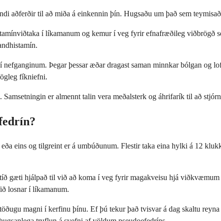
ndi aðferðir til að miða á einkennin þín. Hugsaðu um það sem teymisaðf
istamínviðtaka í líkamanum og kemur í veg fyrir efnafræðileg viðbrögð se
 andhistamín.
 nefganginum. Þegar þessar æðar dragast saman minnkar bólgan og loft ge
ögleg fíkniefni.
ni. Samsetningin er almennt talin vera meðalsterk og áhrifarík til að stj
fedrín?
ða eins og tilgreint er á umbúðunum. Flestir taka eina hylki á 12 klukk
ltíð gæti hjálpað til við að koma í veg fyrir magakveisu hjá viðkvæmum e
fið losnar í líkamanum.
stöðugu magni í kerfinu þínu. Ef þú tekur það tvisvar á dag skaltu rey
 hugsanlega truflun á svefni af völdum pseudoefedríns.