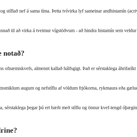
 stíflað nef á sama tíma. Þetta tvívirka lyf sameinar andhistamín (acriva
nnað til að virka á tveimur vígstöðvum - að hindra histamín sem veldur
e notað?
dins ofnæmiskvefs, almennt kallað hálfsgigt. Það er sérstaklega áhrifarí
vatnsmiklum augum og nefstíflu af völdum frjókorna, rykmaura eða gælud
érstaklega þegar þú ert bæði með stíflu og önnur kvef-tengd óþægindi. 
drine?