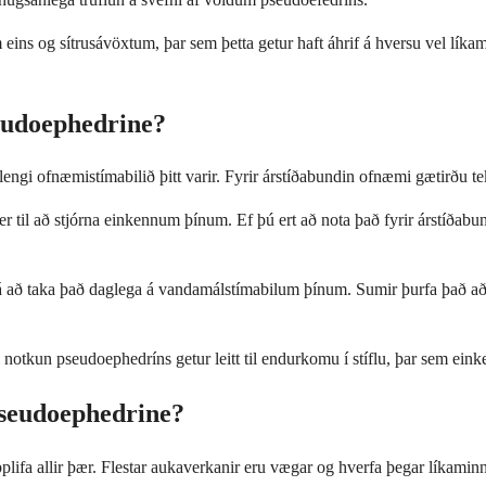
s og sítrusávöxtum, þar sem þetta getur haft áhrif á hversu vel líkaminn
seudoephedrine?
ngi ofnæmistímabilið þitt varir. Fyrir árstíðabundin ofnæmi gætirðu te
 er til að stjórna einkennum þínum. Ef þú ert að nota það fyrir árstíða
 að taka það daglega á vandamálstímabilum þínum. Sumir þurfa það aðein
notkun pseudoephedríns getur leitt til endurkomu í stíflu, þar sem einke
Pseudoephedrine?
lifa allir þær. Flestar aukaverkanir eru vægar og hverfa þegar líkaminn