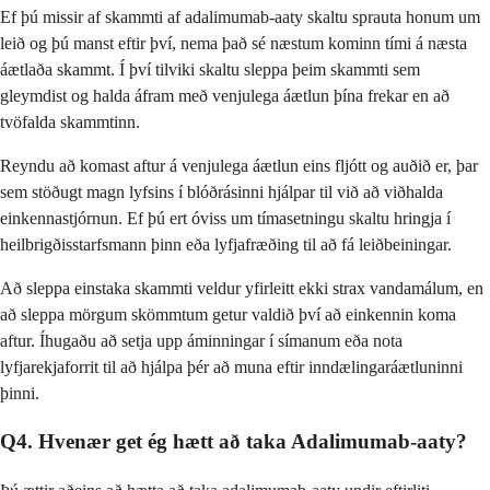
Ef þú missir af skammti af adalimumab-aaty skaltu sprauta honum um
leið og þú manst eftir því, nema það sé næstum kominn tími á næsta
áætlaða skammt. Í því tilviki skaltu sleppa þeim skammti sem
gleymdist og halda áfram með venjulega áætlun þína frekar en að
tvöfalda skammtinn.
Reyndu að komast aftur á venjulega áætlun eins fljótt og auðið er, þar
sem stöðugt magn lyfsins í blóðrásinni hjálpar til við að viðhalda
einkennastjórnun. Ef þú ert óviss um tímasetningu skaltu hringja í
heilbrigðisstarfsmann þinn eða lyfjafræðing til að fá leiðbeiningar.
Að sleppa einstaka skammti veldur yfirleitt ekki strax vandamálum, en
að sleppa mörgum skömmtum getur valdið því að einkennin koma
aftur. Íhugaðu að setja upp áminningar í símanum eða nota
lyfjarekjaforrit til að hjálpa þér að muna eftir inndælingaráætluninni
þinni.
Q4. Hvenær get ég hætt að taka Adalimumab-aaty?