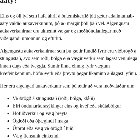
aaty?
Eins og öll lyf sem hafa áhrif á ónæmiskerfið þitt getur adalimumab-
aaty valdið aukaverkunum, þó að margir þoli það vel. Algengustu
aukaverkanirnar eru almennt vægar og meðhöndlanlegar með
viðeigandi umönnun og eftirliti.
Algengustu aukaverkanirnar sem þú gætir fundið fyrir eru viðbrögð á
stungustað, svo sem roði, bólga eða vægir verkir sem lagast venjulega
innan dags eða tveggja. Sumir finna einnig fyrir vægum
kvefeinkennum, höfuðverk eða þreytu þegar líkaminn aðlagast lyfinu.
Hér eru algengari aukaverkanir sem þú ættir að vera meðvitaður um:
Viðbrögð á stungustað (roði, bólga, kláði)
Efri öndunarfærasýkingar eins og kvef eða skútabólgur
Höfuðverkur og væg þreyta
Ógleði eða óþægindi í maga
Útbrot eða væg viðbrögð í húð
Væg flensulík einkenni