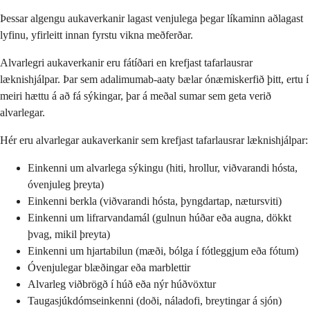
Þessar algengu aukaverkanir lagast venjulega þegar líkaminn aðlagast
lyfinu, yfirleitt innan fyrstu vikna meðferðar.
Alvarlegri aukaverkanir eru fátíðari en krefjast tafarlausrar
læknishjálpar. Þar sem adalimumab-aaty bælar ónæmiskerfið þitt, ertu í
meiri hættu á að fá sýkingar, þar á meðal sumar sem geta verið
alvarlegar.
Hér eru alvarlegar aukaverkanir sem krefjast tafarlausrar læknishjálpar:
Einkenni um alvarlega sýkingu (hiti, hrollur, viðvarandi hósta,
óvenjuleg þreyta)
Einkenni berkla (viðvarandi hósta, þyngdartap, nætursviti)
Einkenni um lifrarvandamál (gulnun húðar eða augna, dökkt
þvag, mikil þreyta)
Einkenni um hjartabilun (mæði, bólga í fótleggjum eða fótum)
Óvenjulegar blæðingar eða marblettir
Alvarleg viðbrögð í húð eða nýr húðvöxtur
Taugasjúkdómseinkenni (doði, náladofi, breytingar á sjón)