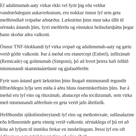
Ef adalimumab-aaty virkar ekki vel fyrir þig eða veldur
vandræðalegum aukaverkunum, eru nokkur önnur lyf sem geta
meðhöndlað svipaðar aðstæður. Læknirinn þinn mun taka tillit til
sérstaks ástands þíns, fyrri meðferða og einstakra heilsufarsþátta þegar
hann skoðar aðra valkosti.
Önnur TNF-blokkandi lyf virka svipað og adalimumab-aaty og gætu
verið góðir valkostir. Þar á meðal eru etanercept (Enbrel), infliximab
(Remicade) og golimumab (Simponi), þó að hvert þeirra hafi örlítið
mismunandi skammtaáætlanir og gjafaaðferðir.
Fyrir sum ástand gæti læknirinn þinn íhugað mismunandi tegundir
líffræðilegra lyfja sem miða á aðra hluta ónæmiskerfisins þíns. Þar á
meðal eru lyf eins og rituximab, abatacept eða tocilizumab, sem virka
með mismunandi aðferðum en geta verið jafn áhrifarík.
Hefðbundin sjúkdómsbreytandi lyf eins og methotrexate, sulfasalazine
eða leflunomide gætu einnig verið valkostir, sérstaklega ef þú ert að
leita að lyfjum til inntöku frekar en inndælingum. Þessi lyf eru oft