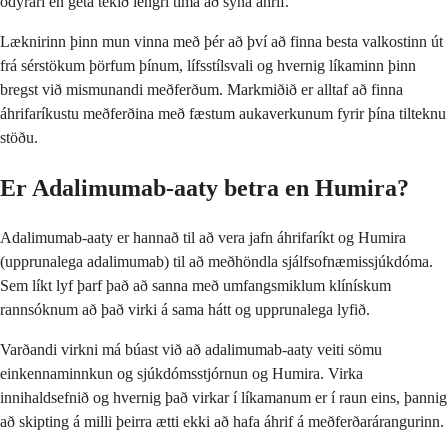
ódýrari en geta tekið lengri tíma að sýna áhrif.
Læknirinn þinn mun vinna með þér að því að finna besta valkostinn út
frá sérstökum þörfum þínum, lífsstílsvali og hvernig líkaminn þinn
bregst við mismunandi meðferðum. Markmiðið er alltaf að finna
áhrifaríkustu meðferðina með fæstum aukaverkunum fyrir þína tilteknu
stöðu.
Er Adalimumab-aaty betra en Humira?
Adalimumab-aaty er hannað til að vera jafn áhrifaríkt og Humira
(upprunalega adalimumab) til að meðhöndla sjálfsofnæmissjúkdóma.
Sem líkt lyf þarf það að sanna með umfangsmiklum klínískum
rannsóknum að það virki á sama hátt og upprunalega lyfið.
Varðandi virkni má búast við að adalimumab-aaty veiti sömu
einkennaminnkun og sjúkdómsstjórnun og Humira. Virka
innihaldsefnið og hvernig það virkar í líkamanum er í raun eins, þannig
að skipting á milli þeirra ætti ekki að hafa áhrif á meðferðarárangurinn.