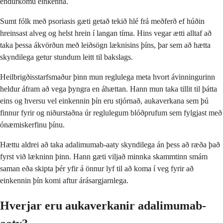
endurkomu einkenna.
Sumt fólk með psoriasis gæti getað tekið hlé frá meðferð ef húðin
hreinsast alveg og helst hrein í langan tíma. Hins vegar ætti alltaf að
taka þessa ákvörðun með leiðsögn læknisins þíns, þar sem að hætta
skyndilega getur stundum leitt til bakslags.
Heilbrigðisstarfsmaður þinn mun reglulega meta hvort ávinningurinn
heldur áfram að vega þyngra en áhættan. Hann mun taka tillit til þátta
eins og hversu vel einkennin þín eru stjórnað, aukaverkana sem þú
finnur fyrir og niðurstaðna úr reglulegum blóðprufum sem fylgjast með
ónæmiskerfinu þínu.
Hættu aldrei að taka adalimumab-aaty skyndilega án þess að ræða það
fyrst við lækninn þinn. Hann gæti viljað minnka skammtinn smám
saman eða skipta þér yfir á önnur lyf til að koma í veg fyrir að
einkennin þín komi aftur árásargjarnlega.
Hverjar eru aukaverkanir adalimumab-