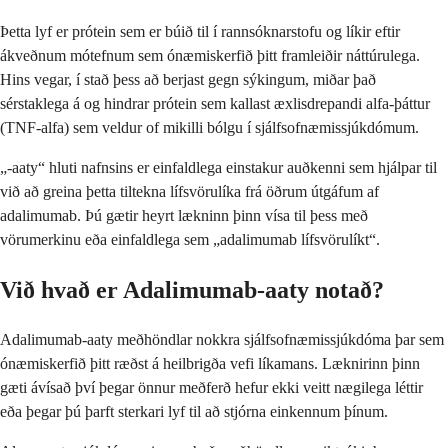
Þetta lyf er prótein sem er búið til í rannsóknarstofu og líkir eftir
ákveðnum mótefnum sem ónæmiskerfið þitt framleiðir náttúrulega.
Hins vegar, í stað þess að berjast gegn sýkingum, miðar það
sérstaklega á og hindrar prótein sem kallast æxlisdrepandi alfa-þáttur
(TNF-alfa) sem veldur of mikilli bólgu í sjálfsofnæmissjúkdómum.
„-aaty“ hluti nafnsins er einfaldlega einstakur auðkenni sem hjálpar til
við að greina þetta tiltekna lífsvörulíka frá öðrum útgáfum af
adalimumab. Þú gætir heyrt lækninn þinn vísa til þess með
vörumerkinu eða einfaldlega sem „adalimumab lífsvörulíkt“.
Við hvað er Adalimumab-aaty notað?
Adalimumab-aaty meðhöndlar nokkra sjálfsofnæmissjúkdóma þar sem
ónæmiskerfið þitt ræðst á heilbrigða vefi líkamans. Læknirinn þinn
gæti ávísað því þegar önnur meðferð hefur ekki veitt nægilega léttir
eða þegar þú þarft sterkari lyf til að stjórna einkennum þínum.