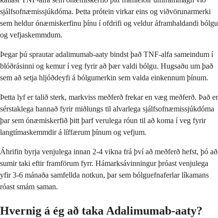
sjálfsofnæmissjúkdóma. Þetta prótein virkar eins og viðvörunarmerki
sem heldur ónæmiskerfinu þínu í ofdrifi og veldur áframhaldandi bólgu
og vefjaskemmdum.
Þegar þú sprautar adalimumab-aaty bindst það TNF-alfa sameindum í
blóðrásinni og kemur í veg fyrir að þær valdi bólgu. Hugsaðu um það
sem að setja hljóðdeyfi á bólgumerkin sem valda einkennum þínum.
Þetta lyf er talið sterk, markviss meðferð frekar en væg meðferð. Það er
sérstaklega hannað fyrir miðlungs til alvarlega sjálfsofnæmissjúkdóma
þar sem ónæmiskerfið þitt þarf verulega róun til að koma í veg fyrir
langtímaskemmdir á líffærum þínum og vefjum.
Áhrifin byrja venjulega innan 2-4 vikna frá því að meðferð hefst, þó að
sumir taki eftir framförum fyrr. Hámarksávinningur þróast venjulega
yfir 3-6 mánaða samfellda notkun, þar sem bólguefnaferlar líkamans
róast smám saman.
Hvernig á ég að taka Adalimumab-aaty?