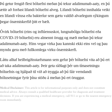
Þú getur fengið flest bóluefni meðan þú tekur adalimumab-aaty, en þú
ættir að forðast lifandi bóluefni alveg. Lifandi bóluefni innihalda veikt
en lifandi vírusa eða bakteríur sem gætu valdið alvarlegum sýkingum
þegar ónæmiskerfið þitt er bælt.
Óvirk bóluefni (eins og inflúensuskot, lungnabólgu bóluefni eða
COVID-19 bóluefni) eru almennt örugg og mælt meðan þú tekur
adalimumab-aaty. Hins vegar virka þau kannski ekki eins vel og þau
myndu gera með fullkomlega virku ónæmiskerfi.
Láttu alltaf heilbrigðisstarfsmann sem gefur þér bóluefni vita að þú ert
að taka adalimumab-aaty. Þeir geta ráðlagt þér um tímasetningu
bóluefnis og hjálpað til við að tryggja að þú fáir verndandi
bólusetningar fyrir þína stöðu á meðan þú ert öruggur.
Medical Disclaimer:
This article is for informational purposes only and does not constitute
medical advice. Always consult a qualified healthcare provider for diagnosis and treatment
decisions. If you are experiencing a medical emergency, call 911 or go to the nearest emergency
room immediately.