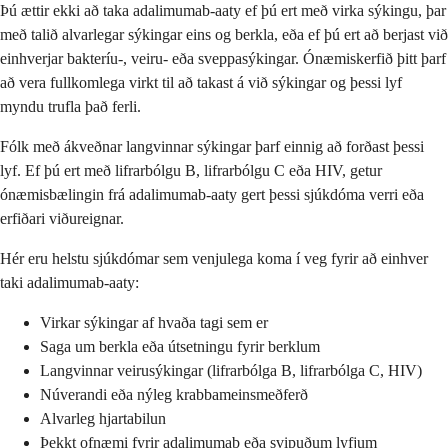
Þú ættir ekki að taka adalimumab-aaty ef þú ert með virka sýkingu, þar
með talið alvarlegar sýkingar eins og berkla, eða ef þú ert að berjast við
einhverjar bakteríu-, veiru- eða sveppasýkingar. Ónæmiskerfið þitt þarf
að vera fullkomlega virkt til að takast á við sýkingar og þessi lyf
myndu trufla það ferli.
Fólk með ákveðnar langvinnar sýkingar þarf einnig að forðast þessi
lyf. Ef þú ert með lifrarbólgu B, lifrarbólgu C eða HIV, getur
ónæmisbælingin frá adalimumab-aaty gert þessi sjúkdóma verri eða
erfiðari viðureignar.
Hér eru helstu sjúkdómar sem venjulega koma í veg fyrir að einhver
taki adalimumab-aaty:
Virkar sýkingar af hvaða tagi sem er
Saga um berkla eða útsetningu fyrir berklum
Langvinnar veirusýkingar (lifrarbólga B, lifrarbólga C, HIV)
Núverandi eða nýleg krabbameinsmeðferð
Alvarleg hjartabilun
Þekkt ofnæmi fyrir adalimumab eða svipuðum lyfjum