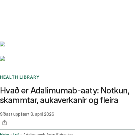
Benchmarks
Stories
FAQ
Sign up / Log in
HEALTH LIBRARY
Hvað er Adalimumab-aaty: Notkun,
skammtar, aukaverkanir og fleira
Síðast uppfært
3. apríl 2026
Heim
Lyf
Adalimumab Aaty Subcutaneous Route