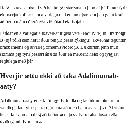
Hafðu strax samband við heilbrigðisstarfsmann þinn ef þú finnur fyrir
einhverjum af þessum alvarlegu einkennum, þar sem þau gætu krafist
aðlögunar á meðferð eða viðbótar læknishjálpar.
Fátíðar en alvarlegar aukaverkanir geta verið endurvirkjun lifrarbólgu
B (hjá fólki sem hefur áður fengið þessa sýkingu), ákveðnar tegundir
krabbameins og alvarleg ofnæmisviðbrögð. Læknirinn þinn mun
skimma þig fyrir þessari áhættu áður en meðferð hefst og fylgjast
reglulega með þér.
Hverjir ættu ekki að taka Adalimumab-
aaty?
Adalimumab-aaty er ekki öruggt fyrir alla og læknirinn þinn mun
vandlega fara yfir sjúkrasögu þína áður en hann ávísar því. Ákveðin
heilsufarsvandamál og aðstæður gera þessi lyf of áhættusöm eða
óviðeigandi fyrir suma.