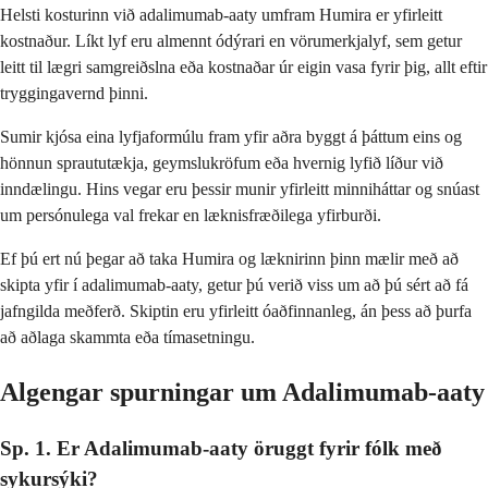
Helsti kosturinn við adalimumab-aaty umfram Humira er yfirleitt
kostnaður. Líkt lyf eru almennt ódýrari en vörumerkjalyf, sem getur
leitt til lægri samgreiðslna eða kostnaðar úr eigin vasa fyrir þig, allt eftir
tryggingavernd þinni.
Sumir kjósa eina lyfjaformúlu fram yfir aðra byggt á þáttum eins og
hönnun spraututækja, geymslukröfum eða hvernig lyfið líður við
inndælingu. Hins vegar eru þessir munir yfirleitt minniháttar og snúast
um persónulega val frekar en læknisfræðilega yfirburði.
Ef þú ert nú þegar að taka Humira og læknirinn þinn mælir með að
skipta yfir í adalimumab-aaty, getur þú verið viss um að þú sért að fá
jafngilda meðferð. Skiptin eru yfirleitt óaðfinnanleg, án þess að þurfa
að aðlaga skammta eða tímasetningu.
Algengar spurningar um Adalimumab-aaty
Sp. 1. Er Adalimumab-aaty öruggt fyrir fólk með
sykursýki?