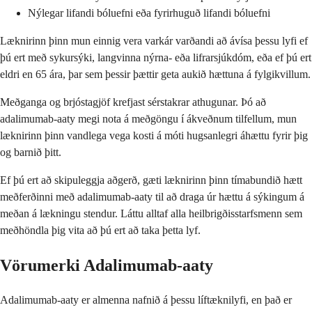
Nýlegar lifandi bóluefni eða fyrirhuguð lifandi bóluefni
Læknirinn þinn mun einnig vera varkár varðandi að ávísa þessu lyfi ef
þú ert með sykursýki, langvinna nýrna- eða lifrarsjúkdóm, eða ef þú ert
eldri en 65 ára, þar sem þessir þættir geta aukið hættuna á fylgikvillum.
Meðganga og brjóstagjöf krefjast sérstakrar athugunar. Þó að
adalimumab-aaty megi nota á meðgöngu í ákveðnum tilfellum, mun
læknirinn þinn vandlega vega kosti á móti hugsanlegri áhættu fyrir þig
og barnið þitt.
Ef þú ert að skipuleggja aðgerð, gæti læknirinn þinn tímabundið hætt
meðferðinni með adalimumab-aaty til að draga úr hættu á sýkingum á
meðan á lækningu stendur. Láttu alltaf alla heilbrigðisstarfsmenn sem
meðhöndla þig vita að þú ert að taka þetta lyf.
Vörumerki Adalimumab-aaty
Adalimumab-aaty er almenna nafnið á þessu líftæknilyfi, en það er