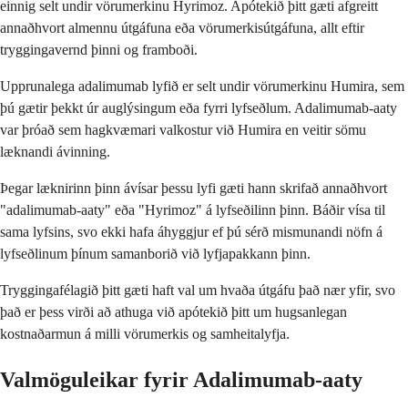
einnig selt undir vörumerkinu Hyrimoz. Apótekið þitt gæti afgreitt
annaðhvort almennu útgáfuna eða vörumerkisútgáfuna, allt eftir
tryggingavernd þinni og framboði.
Upprunalega adalimumab lyfið er selt undir vörumerkinu Humira, sem
þú gætir þekkt úr auglýsingum eða fyrri lyfseðlum. Adalimumab-aaty
var þróað sem hagkvæmari valkostur við Humira en veitir sömu
læknandi ávinning.
Þegar læknirinn þinn ávísar þessu lyfi gæti hann skrifað annaðhvort
"adalimumab-aaty" eða "Hyrimoz" á lyfseðilinn þinn. Báðir vísa til
sama lyfsins, svo ekki hafa áhyggjur ef þú sérð mismunandi nöfn á
lyfseðlinum þínum samanborið við lyfjapakkann þinn.
Tryggingafélagið þitt gæti haft val um hvaða útgáfu það nær yfir, svo
það er þess virði að athuga við apótekið þitt um hugsanlegan
kostnaðarmun á milli vörumerkis og samheitalyfja.
Valmöguleikar fyrir Adalimumab-aaty