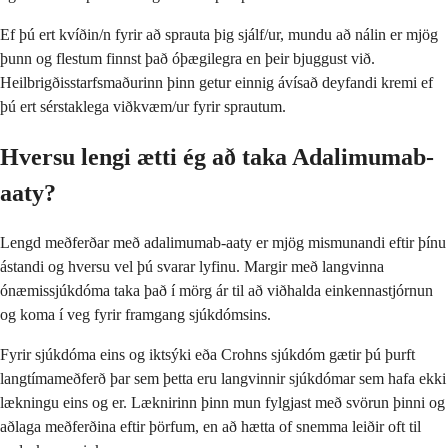
Ef þú ert kvíðin/n fyrir að sprauta þig sjálf/ur, mundu að nálin er mjög
þunn og flestum finnst það óþægilegra en þeir bjuggust við.
Heilbrigðisstarfsmaðurinn þinn getur einnig ávísað deyfandi kremi ef
þú ert sérstaklega viðkvæm/ur fyrir sprautum.
Hversu lengi ætti ég að taka Adalimumab-
aaty?
Lengd meðferðar með adalimumab-aaty er mjög mismunandi eftir þínu
ástandi og hversu vel þú svarar lyfinu. Margir með langvinna
ónæmissjúkdóma taka það í mörg ár til að viðhalda einkennastjórnun
og koma í veg fyrir framgang sjúkdómsins.
Fyrir sjúkdóma eins og iktsýki eða Crohns sjúkdóm gætir þú þurft
langtímameðferð þar sem þetta eru langvinnir sjúkdómar sem hafa ekki
lækningu eins og er. Læknirinn þinn mun fylgjast með svörun þinni og
aðlaga meðferðina eftir þörfum, en að hætta of snemma leiðir oft til