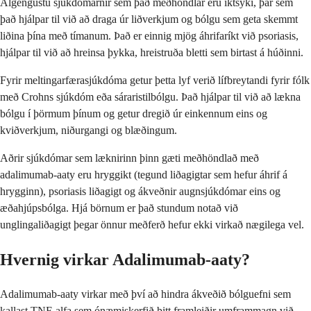
Algengustu sjúkdómarnir sem það meðhöndlar eru iktsýki, þar sem
það hjálpar til við að draga úr liðverkjum og bólgu sem geta skemmt
liðina þína með tímanum. Það er einnig mjög áhrifaríkt við psoriasis,
hjálpar til við að hreinsa þykka, hreistruða bletti sem birtast á húðinni.
Fyrir meltingarfærasjúkdóma getur þetta lyf verið lífbreytandi fyrir fólk
með Crohns sjúkdóm eða sáraristilbólgu. Það hjálpar til við að lækna
bólgu í þörmum þínum og getur dregið úr einkennum eins og
kviðverkjum, niðurgangi og blæðingum.
Aðrir sjúkdómar sem læknirinn þinn gæti meðhöndlað með
adalimumab-aaty eru hryggikt (tegund liðagigtar sem hefur áhrif á
hrygginn), psoriasis liðagigt og ákveðnir augnsjúkdómar eins og
æðahjúpsbólga. Hjá börnum er það stundum notað við
unglingaliðagigt þegar önnur meðferð hefur ekki virkað nægilega vel.
Hvernig virkar Adalimumab-aaty?
Adalimumab-aaty virkar með því að hindra ákveðið bólguefni sem
kallast TNF-alfa sem ónæmiskerfið þitt framleiðir umframmagn við