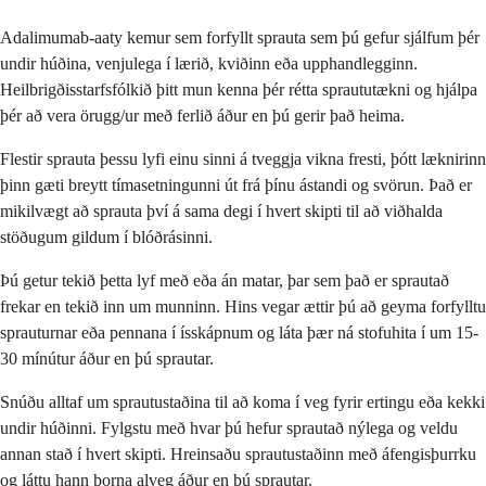
Adalimumab-aaty kemur sem forfyllt sprauta sem þú gefur sjálfum þér
undir húðina, venjulega í lærið, kviðinn eða upphandlegginn.
Heilbrigðisstarfsfólkið þitt mun kenna þér rétta spraututækni og hjálpa
þér að vera örugg/ur með ferlið áður en þú gerir það heima.
Flestir sprauta þessu lyfi einu sinni á tveggja vikna fresti, þótt læknirinn
þinn gæti breytt tímasetningunni út frá þínu ástandi og svörun. Það er
mikilvægt að sprauta því á sama degi í hvert skipti til að viðhalda
stöðugum gildum í blóðrásinni.
Þú getur tekið þetta lyf með eða án matar, þar sem það er sprautað
frekar en tekið inn um munninn. Hins vegar ættir þú að geyma forfylltu
sprauturnar eða pennana í ísskápnum og láta þær ná stofuhita í um 15-
30 mínútur áður en þú sprautar.
Snúðu alltaf um sprautustaðina til að koma í veg fyrir ertingu eða kekki
undir húðinni. Fylgstu með hvar þú hefur sprautað nýlega og veldu
annan stað í hvert skipti. Hreinsaðu sprautustaðinn með áfengisþurrku
og láttu hann þorna alveg áður en þú sprautar.