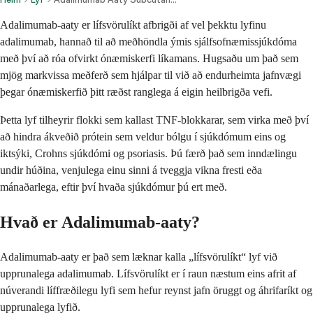
Adalimumab-aaty er lífsvörulíkt afbrigði af vel þekktu lyfinu
adalimumab, hannað til að meðhöndla ýmis sjálfsofnæmissjúkdóma
með því að róa ofvirkt ónæmiskerfi líkamans. Hugsaðu um það sem
mjög markvissa meðferð sem hjálpar til við að endurheimta jafnvægi
þegar ónæmiskerfið þitt ræðst ranglega á eigin heilbrigða vefi.
Þetta lyf tilheyrir flokki sem kallast TNF-blokkarar, sem virka með því
að hindra ákveðið prótein sem veldur bólgu í sjúkdómum eins og
iktsýki, Crohns sjúkdómi og psoriasis. Þú færð það sem inndælingu
undir húðina, venjulega einu sinni á tveggja vikna fresti eða
mánaðarlega, eftir því hvaða sjúkdómur þú ert með.
Hvað er Adalimumab-aaty?
Adalimumab-aaty er það sem læknar kalla „lífsvörulíkt“ lyf við
upprunalega adalimumab. Lífsvörulíkt er í raun næstum eins afrit af
núverandi líffræðilegu lyfi sem hefur reynst jafn öruggt og áhrifaríkt og
upprunalega lyfið.