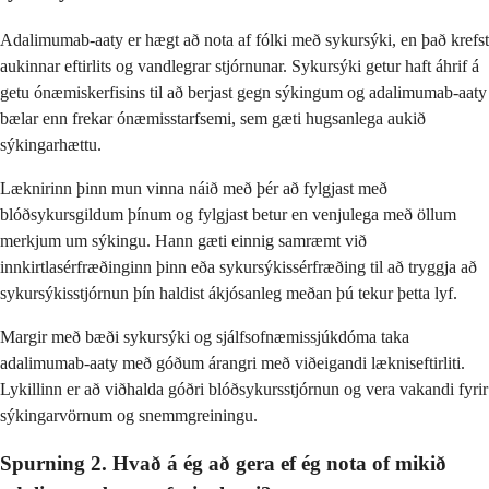
Adalimumab-aaty er hægt að nota af fólki með sykursýki, en það krefst
aukinnar eftirlits og vandlegrar stjórnunar. Sykursýki getur haft áhrif á
getu ónæmiskerfisins til að berjast gegn sýkingum og adalimumab-aaty
bælar enn frekar ónæmisstarfsemi, sem gæti hugsanlega aukið
sýkingarhættu.
Læknirinn þinn mun vinna náið með þér að fylgjast með
blóðsykursgildum þínum og fylgjast betur en venjulega með öllum
merkjum um sýkingu. Hann gæti einnig samræmt við
innkirtlasérfræðinginn þinn eða sykursýkissérfræðing til að tryggja að
sykursýkisstjórnun þín haldist ákjósanleg meðan þú tekur þetta lyf.
Margir með bæði sykursýki og sjálfsofnæmissjúkdóma taka
adalimumab-aaty með góðum árangri með viðeigandi lækniseftirliti.
Lykillinn er að viðhalda góðri blóðsykursstjórnun og vera vakandi fyrir
sýkingarvörnum og snemmgreiningu.
Spurning 2. Hvað á ég að gera ef ég nota of mikið