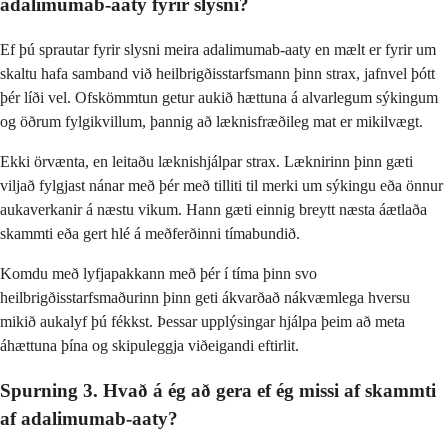
adalimumab-aaty fyrir slysni?
Ef þú sprautar fyrir slysni meira adalimumab-aaty en mælt er fyrir um
skaltu hafa samband við heilbrigðisstarfsmann þinn strax, jafnvel þótt
þér líði vel. Ofskömmtun getur aukið hættuna á alvarlegum sýkingum
og öðrum fylgikvillum, þannig að læknisfræðileg mat er mikilvægt.
Ekki örvænta, en leitaðu læknishjálpar strax. Læknirinn þinn gæti
viljað fylgjast nánar með þér með tilliti til merki um sýkingu eða önnur
aukaverkanir á næstu vikum. Hann gæti einnig breytt næsta áætlaða
skammti eða gert hlé á meðferðinni tímabundið.
Komdu með lyfjapakkann með þér í tíma þinn svo
heilbrigðisstarfsmaðurinn þinn geti ákvarðað nákvæmlega hversu
mikið aukalyf þú fékkst. Þessar upplýsingar hjálpa þeim að meta
áhættuna þína og skipuleggja viðeigandi eftirlit.
Spurning 3. Hvað á ég að gera ef ég missi af skammti
af adalimumab-aaty?