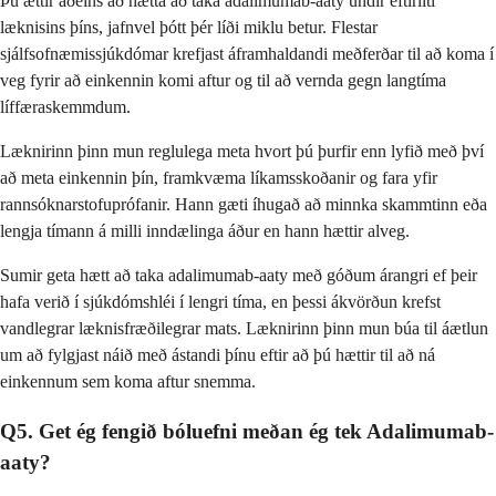
Þú ættir aðeins að hætta að taka adalimumab-aaty undir eftirliti
læknisins þíns, jafnvel þótt þér líði miklu betur. Flestar
sjálfsofnæmissjúkdómar krefjast áframhaldandi meðferðar til að koma í
veg fyrir að einkennin komi aftur og til að vernda gegn langtíma
líffæraskemmdum.
Læknirinn þinn mun reglulega meta hvort þú þurfir enn lyfið með því
að meta einkennin þín, framkvæma líkamsskoðanir og fara yfir
rannsóknarstofuprófanir. Hann gæti íhugað að minnka skammtinn eða
lengja tímann á milli inndælinga áður en hann hættir alveg.
Sumir geta hætt að taka adalimumab-aaty með góðum árangri ef þeir
hafa verið í sjúkdómshléi í lengri tíma, en þessi ákvörðun krefst
vandlegrar læknisfræðilegrar mats. Læknirinn þinn mun búa til áætlun
um að fylgjast náið með ástandi þínu eftir að þú hættir til að ná
einkennum sem koma aftur snemma.
Q5. Get ég fengið bóluefni meðan ég tek Adalimumab-
aaty?