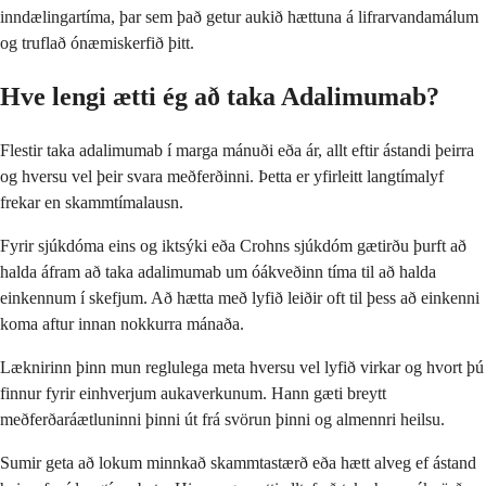
inndælingartíma, þar sem það getur aukið hættuna á lifrarvandamálum
og truflað ónæmiskerfið þitt.
Hve lengi ætti ég að taka Adalimumab?
Flestir taka adalimumab í marga mánuði eða ár, allt eftir ástandi þeirra
og hversu vel þeir svara meðferðinni. Þetta er yfirleitt langtímalyf
frekar en skammtímalausn.
Fyrir sjúkdóma eins og iktsýki eða Crohns sjúkdóm gætirðu þurft að
halda áfram að taka adalimumab um óákveðinn tíma til að halda
einkennum í skefjum. Að hætta með lyfið leiðir oft til þess að einkenni
koma aftur innan nokkurra mánaða.
Læknirinn þinn mun reglulega meta hversu vel lyfið virkar og hvort þú
finnur fyrir einhverjum aukaverkunum. Hann gæti breytt
meðferðaráætluninni þinni út frá svörun þinni og almennri heilsu.
Sumir geta að lokum minnkað skammtastærð eða hætt alveg ef ástand