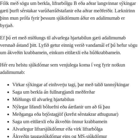
Fólk með sögu um berkla, lifrarbólgu B eða aðrar langvinnar sýkingar
gæti þurft sérstakar varúðarráðstafanir eða aðrar meðferðir. Læknirinn
þinn mun prófa fyrir þessum sjúkdómum áður en adalimumab er
byrjað.
Ef þú ert með miðlungs til alvarlega hjartabilun gæti adalimumab
versnað ástand þitt. Lyfið getur einnig verið vandamál ef þú hefur sögu
um ákveðin krabbamein, einkum eitilæxli eða húðkrabbamein.
Hér eru helstu sjúkdómar sem venjulega koma í veg fyrir notkun
adalimumab:
Virkar sýkingar af einhverju tagi, þar með talið tannsýkingar
Saga um berkla án fullnægjandi meðferðar
Miðlungs til alvarleg hjartabilun
Nýlegar lifandi bóluefni eða áætlanir um að fá þau
Meðganga eða brjóstagjöf (krefst sérstakrar athugunar)
Saga um eitilæxli eða ákveðin önnur krabbamein
Alvarlegur lifrarsjúkdómur eða virk lifrarbólga
Ákveðin taugasjúkdómar eins og MS-sjúkdómur