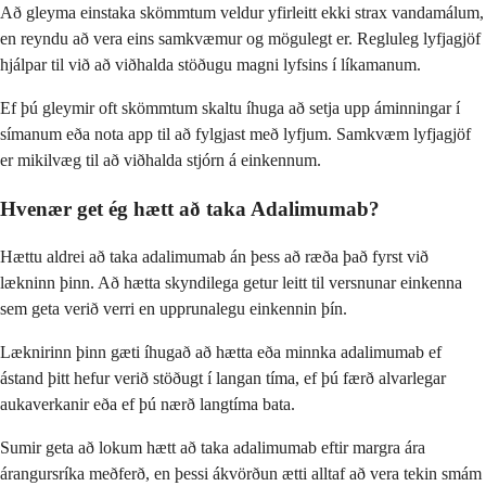
Að gleyma einstaka skömmtum veldur yfirleitt ekki strax vandamálum,
en reyndu að vera eins samkvæmur og mögulegt er. Regluleg lyfjagjöf
hjálpar til við að viðhalda stöðugu magni lyfsins í líkamanum.
Ef þú gleymir oft skömmtum skaltu íhuga að setja upp áminningar í
símanum eða nota app til að fylgjast með lyfjum. Samkvæm lyfjagjöf
er mikilvæg til að viðhalda stjórn á einkennum.
Hvenær get ég hætt að taka Adalimumab?
Hættu aldrei að taka adalimumab án þess að ræða það fyrst við
lækninn þinn. Að hætta skyndilega getur leitt til versnunar einkenna
sem geta verið verri en upprunalegu einkennin þín.
Læknirinn þinn gæti íhugað að hætta eða minnka adalimumab ef
ástand þitt hefur verið stöðugt í langan tíma, ef þú færð alvarlegar
aukaverkanir eða ef þú nærð langtíma bata.
Sumir geta að lokum hætt að taka adalimumab eftir margra ára
árangursríka meðferð, en þessi ákvörðun ætti alltaf að vera tekin smám