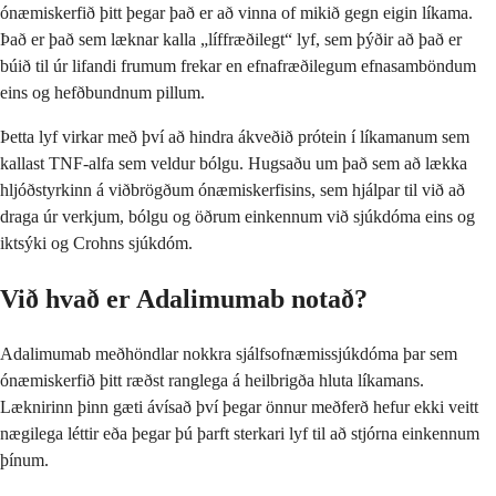
ónæmiskerfið þitt þegar það er að vinna of mikið gegn eigin líkama.
Það er það sem læknar kalla „líffræðilegt“ lyf, sem þýðir að það er
búið til úr lifandi frumum frekar en efnafræðilegum efnasamböndum
eins og hefðbundnum pillum.
Þetta lyf virkar með því að hindra ákveðið prótein í líkamanum sem
kallast TNF-alfa sem veldur bólgu. Hugsaðu um það sem að lækka
hljóðstyrkinn á viðbrögðum ónæmiskerfisins, sem hjálpar til við að
draga úr verkjum, bólgu og öðrum einkennum við sjúkdóma eins og
iktsýki og Crohns sjúkdóm.
Við hvað er Adalimumab notað?
Adalimumab meðhöndlar nokkra sjálfsofnæmissjúkdóma þar sem
ónæmiskerfið þitt ræðst ranglega á heilbrigða hluta líkamans.
Læknirinn þinn gæti ávísað því þegar önnur meðferð hefur ekki veitt
nægilega léttir eða þegar þú þarft sterkari lyf til að stjórna einkennum
þínum.