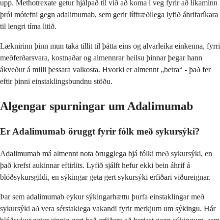
upp. Methotrexate getur hjálpað til við að koma í veg fyrir að líkaminn
þrói mótefni gegn adalimumab, sem gerir líffræðilega lyfið áhrifaríkara
til lengri tíma litið.
Læknirinn þinn mun taka tillit til þátta eins og alvarleika einkenna, fyrri
meðferðarsvara, kostnaðar og almennrar heilsu þinnar þegar hann
ákveður á milli þessara valkosta. Hvorki er almennt „betra“ - það fer
eftir þinni einstaklingsbundnu stöðu.
Algengar spurningar um Adalimumab
Er Adalimumab öruggt fyrir fólk með sykursýki?
Adalimumab má almennt nota örugglega hjá fólki með sykursýki, en
það krefst aukinnar eftirlits. Lyfið sjálft hefur ekki bein áhrif á
blóðsykursgildi, en sýkingar geta gert sykursýki erfiðari viðureignar.
Þar sem adalimumab eykur sýkingarhættu þurfa einstaklingar með
sykursýki að vera sérstaklega vakandi fyrir merkjum um sýkingu. Hár