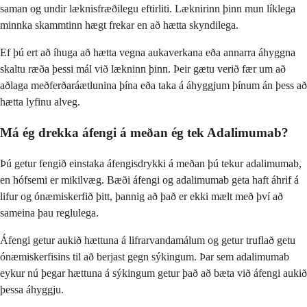
saman og undir læknisfræðilegu eftirliti. Læknirinn þinn mun líklega
minnka skammtinn hægt frekar en að hætta skyndilega.
Ef þú ert að íhuga að hætta vegna aukaverkana eða annarra áhyggna
skaltu ræða þessi mál við lækninn þinn. Þeir gætu verið fær um að
aðlaga meðferðaráætlunina þína eða taka á áhyggjum þínum án þess að
hætta lyfinu alveg.
Má ég drekka áfengi á meðan ég tek Adalimumab?
Þú getur fengið einstaka áfengisdrykki á meðan þú tekur adalimumab,
en hófsemi er mikilvæg. Bæði áfengi og adalimumab geta haft áhrif á
lifur og ónæmiskerfið þitt, þannig að það er ekki mælt með því að
sameina þau reglulega.
Áfengi getur aukið hættuna á lifrarvandamálum og getur truflað getu
ónæmiskerfisins til að berjast gegn sýkingum. Þar sem adalimumab
eykur nú þegar hættuna á sýkingum getur það að bæta við áfengi aukið
þessa áhyggju.