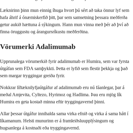
Læknirinn þinn mun einnig íhuga hvort þú sért að taka önnur lyf sem
hafa áhrif á ónæmiskerfið þitt, þar sem samsetning þessara meðferða
getur aukið hættuna á sýkingum. Hann mun vinna með þér að því að
finna öruggustu og árangursríkustu meðferðina.
Vörumerki Adalimumab
Upprunalega vörumerkið fyrir adalimumab er Humira, sem var fyrsta
útgáfan sem FDA samþykkti. Þetta er lyfið sem flestir þekkja og það
sem margar tryggingar greiða fyrir.
Nokkrar líftæknilyfjaútgáfur af adalimumab eru nú fáanlegar, þar á
meðal Amjevita, Cyltezo, Hyrimoz og Hadlima. Þau eru mjög lík
Humira en geta kostað minna eftir tryggingavernd þinni.
Allar þessar útgáfur innihalda sama virka efnið og virka á sama hátt í
líkamanum. Helsti munurinn er á framleiðsluupplýsingum og
hugsanlega á kostnaði eða tryggingavernd.