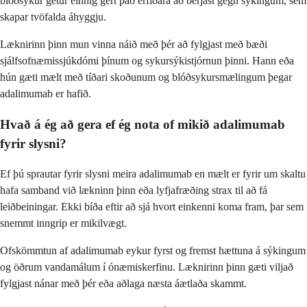
blóðsykur getur einnig gert það erfiðara að berjast gegn sýkingum, sem
skapar tvöfalda áhyggju.
Læknirinn þinn mun vinna náið með þér að fylgjast með bæði
sjálfsofnæmissjúkdómi þínum og sykursýkistjórnun þinni. Hann eða
hún gæti mælt með tíðari skoðunum og blóðsykursmælingum þegar
adalimumab er hafið.
Hvað á ég að gera ef ég nota of mikið adalimumab
fyrir slysni?
Ef þú sprautar fyrir slysni meira adalimumab en mælt er fyrir um skaltu
hafa samband við lækninn þinn eða lyfjafræðing strax til að fá
leiðbeiningar. Ekki bíða eftir að sjá hvort einkenni koma fram, þar sem
snemmt inngrip er mikilvægt.
Ofskömmtun af adalimumab eykur fyrst og fremst hættuna á sýkingum
og öðrum vandamálum í ónæmiskerfinu. Læknirinn þinn gæti viljað
fylgjast nánar með þér eða aðlaga næsta áætlaða skammt.