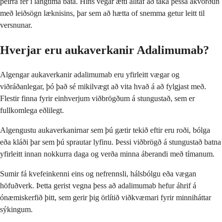
þeirra fer í langtíma bata. Hins vegar ætti alltaf að taka þessa ákvörðun
með leiðsögn læknisins, þar sem að hætta of snemma getur leitt til
versnunar.
Hverjar eru aukaverkanir Adalimumab?
Algengar aukaverkanir adalimumab eru yfirleitt vægar og
viðráðanlegar, þó það sé mikilvægt að vita hvað á að fylgjast með.
Flestir finna fyrir einhverjum viðbrögðum á stungustað, sem er
fullkomlega eðlilegt.
Algengustu aukaverkanirnar sem þú gætir tekið eftir eru roði, bólga
eða kláði þar sem þú sprautar lyfinu. Þessi viðbrögð á stungustað batna
yfirleitt innan nokkurra daga og verða minna áberandi með tímanum.
Sumir fá kvefeinkenni eins og nefrennsli, hálsbólgu eða vægan
höfuðverk. Þetta gerist vegna þess að adalimumab hefur áhrif á
ónæmiskerfið þitt, sem gerir þig örlítið viðkvæmari fyrir minniháttar
sýkingum.