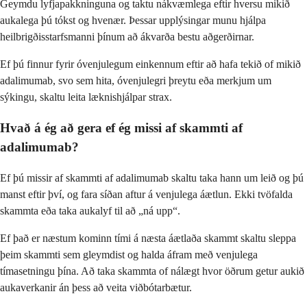
Geymdu lyfjapakkninguna og taktu nákvæmlega eftir hversu mikið
aukalega þú tókst og hvenær. Þessar upplýsingar munu hjálpa
heilbrigðisstarfsmanni þínum að ákvarða bestu aðgerðirnar.
Ef þú finnur fyrir óvenjulegum einkennum eftir að hafa tekið of mikið
adalimumab, svo sem hita, óvenjulegri þreytu eða merkjum um
sýkingu, skaltu leita læknishjálpar strax.
Hvað á ég að gera ef ég missi af skammti af
adalimumab?
Ef þú missir af skammti af adalimumab skaltu taka hann um leið og þú
manst eftir því, og fara síðan aftur á venjulega áætlun. Ekki tvöfalda
skammta eða taka aukalyf til að „ná upp“.
Ef það er næstum kominn tími á næsta áætlaða skammt skaltu sleppa
þeim skammti sem gleymdist og halda áfram með venjulega
tímasetningu þína. Að taka skammta of nálægt hvor öðrum getur aukið
aukaverkanir án þess að veita viðbótarbætur.