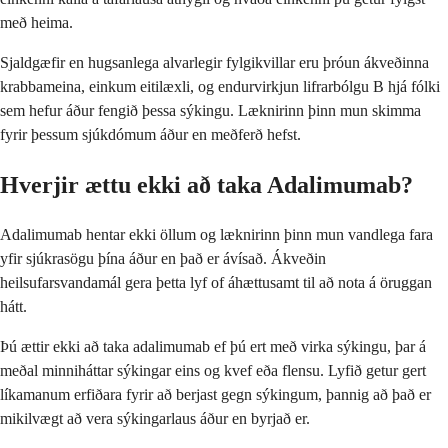
með heima.
Sjaldgæfir en hugsanlega alvarlegir fylgikvillar eru þróun ákveðinna
krabbameina, einkum eitilæxli, og endurvirkjun lifrarbólgu B hjá fólki
sem hefur áður fengið þessa sýkingu. Læknirinn þinn mun skimma
fyrir þessum sjúkdómum áður en meðferð hefst.
Hverjir ættu ekki að taka Adalimumab?
Adalimumab hentar ekki öllum og læknirinn þinn mun vandlega fara
yfir sjúkrasögu þína áður en það er ávísað. Ákveðin
heilsufarsvandamál gera þetta lyf of áhættusamt til að nota á öruggan
hátt.
Þú ættir ekki að taka adalimumab ef þú ert með virka sýkingu, þar á
meðal minniháttar sýkingar eins og kvef eða flensu. Lyfið getur gert
líkamanum erfiðara fyrir að berjast gegn sýkingum, þannig að það er
mikilvægt að vera sýkingarlaus áður en byrjað er.