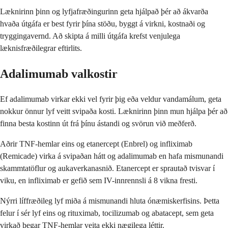
Læknirinn þinn og lyfjafræðingurinn geta hjálpað þér að ákvarða
hvaða útgáfa er best fyrir þína stöðu, byggt á virkni, kostnaði og
tryggingavernd. Að skipta á milli útgáfa krefst venjulega
læknisfræðilegrar eftirlits.
Adalimumab valkostir
Ef adalimumab virkar ekki vel fyrir þig eða veldur vandamálum, geta
nokkur önnur lyf veitt svipaða kosti. Læknirinn þinn mun hjálpa þér að
finna besta kostinn út frá þínu ástandi og svörun við meðferð.
Aðrir TNF-hemlar eins og etanercept (Enbrel) og infliximab
(Remicade) virka á svipaðan hátt og adalimumab en hafa mismunandi
skammtatöflur og aukaverkanasnið. Etanercept er sprautað tvisvar í
viku, en infliximab er gefið sem IV-innrennsli á 8 vikna fresti.
Nýrri líffræðileg lyf miða á mismunandi hluta ónæmiskerfisins. Þetta
felur í sér lyf eins og rituximab, tocilizumab og abatacept, sem geta
virkað þegar TNF-hemlar veita ekki nægilega léttir.