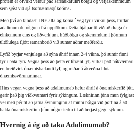
prótein er ofvirkt veldur það sársaukafullri bólgu og vefjaskemmdum
sem sjást við sjálfsofnæmissjúkdóma.
Með því að bindast TNF-alfa og koma í veg fyrir virkni þess, truflar
adalimumab bólguna frá upptökum. Þetta hjálpar til við að draga úr
einkennum eins og liðverkjum, húðbólgu og skemmdum í þörmum
tiltölulega fljótt samanborið við sumar aðrar meðferðir.
Lyfið byrjar venjulega að sýna áhrif innan 2-4 vikna, þó sumir finni
fyrir bata fyrr. Vegna þess að þetta er lífrænt lyf, virkar það nákvæmari
en breiðvirk ónæmisbælandi lyf, og miðar á ákveðna hluta
ónæmissvörunarinnar.
Hins vegar, vegna þess að adalimumab hefur áhrif á ónæmiskerfið þitt,
gerir það þig viðkvæmari fyrir sýkingum. Læknirinn þinn mun fylgjast
vel með þér til að jafna ávinninginn af minni bólgu við þörfina á að
halda ónæmiskerfinu þínu nógu sterku til að berjast gegn sýklum.
Hvernig á ég að taka Adalimumab?