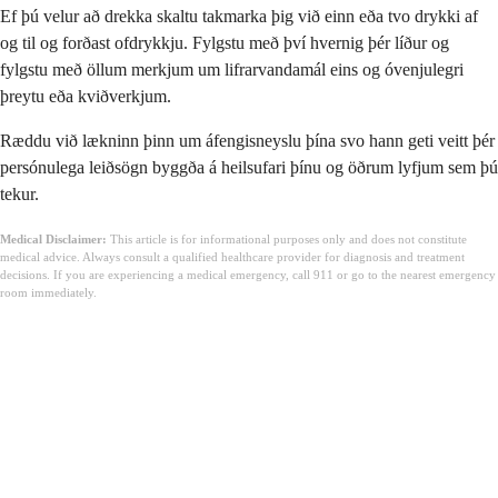
Ef þú velur að drekka skaltu takmarka þig við einn eða tvo drykki af
og til og forðast ofdrykkju. Fylgstu með því hvernig þér líður og
fylgstu með öllum merkjum um lifrarvandamál eins og óvenjulegri
þreytu eða kviðverkjum.
Ræddu við lækninn þinn um áfengisneyslu þína svo hann geti veitt þér
persónulega leiðsögn byggða á heilsufari þínu og öðrum lyfjum sem þú
tekur.
Medical Disclaimer:
This article is for informational purposes only and does not constitute
medical advice. Always consult a qualified healthcare provider for diagnosis and treatment
decisions. If you are experiencing a medical emergency, call 911 or go to the nearest emergency
room immediately.