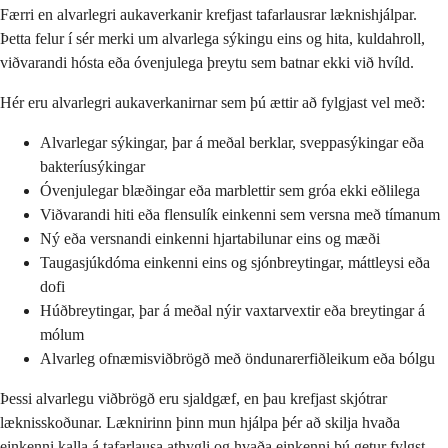
Færri en alvarlegri aukaverkanir krefjast tafarlausrar læknishjálpar.
Þetta felur í sér merki um alvarlega sýkingu eins og hita, kuldahroll,
viðvarandi hósta eða óvenjulega þreytu sem batnar ekki við hvíld.
Hér eru alvarlegri aukaverkanirnar sem þú ættir að fylgjast vel með:
Alvarlegar sýkingar, þar á meðal berklar, sveppasýkingar eða
bakteríusýkingar
Óvenjulegar blæðingar eða marblettir sem gróa ekki eðlilega
Viðvarandi hiti eða flensulík einkenni sem versna með tímanum
Ný eða versnandi einkenni hjartabilunar eins og mæði
Taugasjúkdóma einkenni eins og sjónbreytingar, máttleysi eða
dofi
Húðbreytingar, þar á meðal nýir vaxtarvextir eða breytingar á
mólum
Alvarleg ofnæmisviðbrögð með öndunarerfiðleikum eða bólgu
Þessi alvarlegu viðbrögð eru sjaldgæf, en þau krefjast skjótrar
læknisskoðunar. Læknirinn þinn mun hjálpa þér að skilja hvaða
einkenni kalla á tafarlausa athygli og hvaða einkenni þú getur fylgst