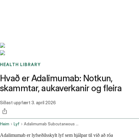
Benchmarks
Stories
FAQ
Sign up / Log in
HEALTH LIBRARY
Hvað er Adalimumab: Notkun,
skammtar, aukaverkanir og fleira
Síðast uppfært
3. apríl 2026
Heim
Lyf
Adalimumab Subcutaneous Route
Adalimumab er lyfseðilsskylt lyf sem hjálpar til við að róa