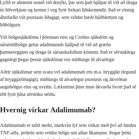
Lyfið er almennt notað við iktsýki, þar sem það hjálpar til við að draga
úr liðverkjum og kemur í veg fyrir frekari liðskemmdir. Það er einnig
áhrifaríkt við psoriasis liðagigt, sem veldur bæði húðblettum og
liðbólgum.
Við bólgusjúkdóma í þörmum eins og Crohns sjúkdóm og
sáraristilbólgu getur adalimumab hjálpað til við að græða
þarmavegginn og draga úr sársaukafullum köstum. Það er sérstaklega
gagnlegt þegar þessir sjúkdómar eru miðlungs til alvarlegir.
Aðrir sjúkdómar sem svara vel adalimumab eru m.a. hryggikt (tegund
af hryggjarliðagigt), miðlungs til alvarlegur psoriasis og ákveðnar
augnbólgur eins og uveitis. Læknirinn þinn mun ákvarða hvort það sé
rétt fyrir þína sérstöku stöðu.
Hvernig virkar Adalimumab?
Adalimumab er talið sterkt, markvíst lyf sem virkar með því að hindra
TNF-alfa, prótein sem veldur bólgu um allan líkamann. Þegar þetta