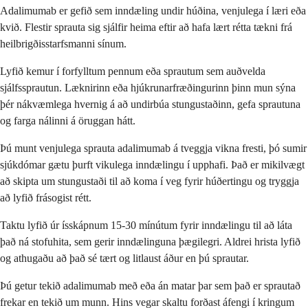
Adalimumab er gefið sem inndæling undir húðina, venjulega í læri eða
kvið. Flestir sprauta sig sjálfir heima eftir að hafa lært rétta tækni frá
heilbrigðisstarfsmanni sínum.
Lyfið kemur í forfylltum pennum eða sprautum sem auðvelda
sjálfssprautun. Læknirinn eða hjúkrunarfræðingurinn þinn mun sýna
þér nákvæmlega hvernig á að undirbúa stungustaðinn, gefa sprautuna
og farga nálinni á öruggan hátt.
Þú munt venjulega sprauta adalimumab á tveggja vikna fresti, þó sumir
sjúkdómar gætu þurft vikulega inndælingu í upphafi. Það er mikilvægt
að skipta um stungustaði til að koma í veg fyrir húðertingu og tryggja
að lyfið frásogist rétt.
Taktu lyfið úr ísskápnum 15-30 mínútum fyrir inndælingu til að láta
það ná stofuhita, sem gerir inndælinguna þægilegri. Aldrei hrista lyfið
og athugaðu að það sé tært og litlaust áður en þú sprautar.
Þú getur tekið adalimumab með eða án matar þar sem það er sprautað
frekar en tekið um munn. Hins vegar skaltu forðast áfengi í kringum