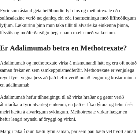
Fyrir sum ástand geta hefðbundin lyf eins og methotrexate eða
sulfasalazine verið nægjanleg ein eða í samsetningu með líffræðilegum
lyfjum. Læknirinn þinn mun taka tillit til alvarleika einkenna þinna,
lífsstíls og meðferðarsögu þegar hann mælir með valkostum.
Er Adalimumab betra en Methotrexate?
Adalimumab og methotrexate virka á mismunandi hátt og eru oft notuð
saman frekar en sem samkeppnismedferðir. Methotrexate er venjulega
reynt fyrst vegna þess að það hefur verið notað lengur og kostar minna
en adalimumab.
Adalimumab hefur tilhneigingu til að virka hraðar og getur verið
áhrifaríkara fyrir alvarleg einkenni, en það er líka dýrara og felur í sér
meiri hættu á alvarlegum sýkingum. Methotrexate virkar hægar en
hefur lengri reynslu af öryggi og virkni.
Margir taka í raun bæði lyfin saman, þar sem þau bæta vel hvort annað