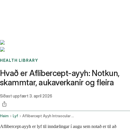
Benchmarks
Stories
FAQ
Sign up / Log in
HEALTH LIBRARY
Hvað er Aflibercept-ayyh: Notkun,
skammtar, aukaverkanir og fleira
Síðast uppfært
3. apríl 2026
Heim
Lyf
Aflibercept Ayyh Intraocular Route
Aflibercept-ayyh er lyf til inndælingar í augu sem notað er til að