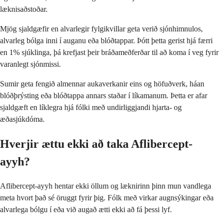
læknisaðstoðar.
Mjög sjaldgæfir en alvarlegir fylgikvillar geta verið sjónhimnulos,
alvarleg bólga inni í auganu eða blóðtappar. Þótt þetta gerist hjá færri
en 1% sjúklinga, þá krefjast þeir bráðameðferðar til að koma í veg fyrir
varanlegt sjónmissi.
Sumir geta fengið almennar aukaverkanir eins og höfuðverk, háan
blóðþrýsting eða blóðtappa annars staðar í líkamanum. Þetta er afar
sjaldgæft en líklegra hjá fólki með undirliggjandi hjarta- og
æðasjúkdóma.
Hverjir ættu ekki að taka Aflibercept-
ayyh?
Aflibercept-ayyh hentar ekki öllum og læknirinn þinn mun vandlega
meta hvort það sé öruggt fyrir þig. Fólk með virkar augnsýkingar eða
alvarlega bólgu í eða við augað ætti ekki að fá þessi lyf.