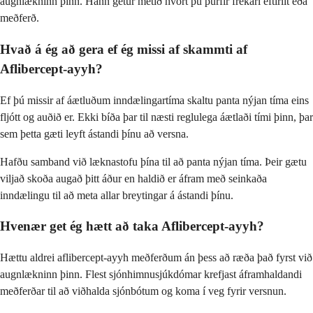
augnlækninn þinn. Hann getur metið hvort þú þurfir frekari eftirlit eða
meðferð.
Hvað á ég að gera ef ég missi af skammti af
Aflibercept-ayyh?
Ef þú missir af áætluðum inndælingartíma skaltu panta nýjan tíma eins
fljótt og auðið er. Ekki bíða þar til næsti reglulega áætlaði tími þinn, þar
sem þetta gæti leyft ástandi þínu að versna.
Hafðu samband við læknastofu þína til að panta nýjan tíma. Þeir gætu
viljað skoða augað þitt áður en haldið er áfram með seinkaða
inndælingu til að meta allar breytingar á ástandi þínu.
Hvenær get ég hætt að taka Aflibercept-ayyh?
Hættu aldrei aflibercept-ayyh meðferðum án þess að ræða það fyrst við
augnlækninn þinn. Flest sjónhimnusjúkdómar krefjast áframhaldandi
meðferðar til að viðhalda sjónbótum og koma í veg fyrir versnun.