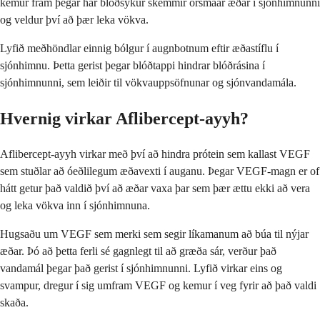
kemur fram þegar hár blóðsykur skemmir örsmáar æðar í sjónhimnunni
og veldur því að þær leka vökva.
Lyfið meðhöndlar einnig bólgur í augnbotnum eftir æðastíflu í
sjónhimnu. Þetta gerist þegar blóðtappi hindrar blóðrásina í
sjónhimnunni, sem leiðir til vökvauppsöfnunar og sjónvandamála.
Hvernig virkar Aflibercept-ayyh?
Aflibercept-ayyh virkar með því að hindra prótein sem kallast VEGF
sem stuðlar að óeðlilegum æðavexti í auganu. Þegar VEGF-magn er of
hátt getur það valdið því að æðar vaxa þar sem þær ættu ekki að vera
og leka vökva inn í sjónhimnuna.
Hugsaðu um VEGF sem merki sem segir líkamanum að búa til nýjar
æðar. Þó að þetta ferli sé gagnlegt til að græða sár, verður það
vandamál þegar það gerist í sjónhimnunni. Lyfið virkar eins og
svampur, dregur í sig umfram VEGF og kemur í veg fyrir að það valdi
skaða.