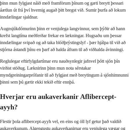
þinn mun fylgjast náið með framförum þínum og gæti breytt þessari
áætlun út frá því hvernig augað þitt bregst við. Sumir þurfa að lokum
inndælingar sjaldnar.
Augnsjúkdómurinn þinn er venjulega langvinnur, sem þýðir að hann
krefst langtíma meðferðar frekar en lækningar. Hugsaðu um þessar
inndælingar svipað og að taka blóðþrýstingslyf - þær hjálpa til við að
stjórna ástandi þínu en þarf að halda áfram til að viðhalda ávinningi.
Reglulegar eftirfylgdartímar eru nauðsynlegir jafnvel þótt sjón þín
virðist stöðug. Læknirinn þinn mun nota sérstakar
myndgreiningarprófanir til að fylgjast með breytingum á sjónhimnunni
þinni sem þú gætir ekki tekið eftir ennþá.
Hverjar eru aukaverkanir Aflibercept-
ayyh?
Flestir þola aflibercept-ayyh vel, en eins og öll lyf getur það valdið
aukaverkunum. Algengustu aukaverkanirnar eru venjulega vægar og