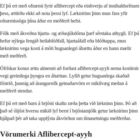
Ef þú ert með ofnæmi fyrir aflibercept eða einhverju af innihaldsefnum
þess, ættirðu ekki að nota þessi lyf. Læknirinn þinn mun fara yfir
ofnæmissögu þína áður en meðferð hefst.
Fólk með ákveðna hjarta- og æðasjúkdóma þarf sérstaka athygli. Ef þú
hefur nýlega fengið heilablóðfall, hjartaáfall eða blóðtappa, mun
læknirinn vega kosti á móti hugsanlegri áhættu áður en hann mælir
með meðferð.
Ófrískar konur ættu almennt að forðast aflibercept-ayyh nema kostirnir
vegi greinilega þyngra en áhættan. Lyfið getur hugsanlega skaðað
fóstrið, þannig að árangursrík getnaðarvörn er mikilvæg meðan á
meðferð stendur.
Ef þú ert með barn á brjósti skaltu ræða þetta við lækninn þinn. Þó að
það sé óljóst hversu mikið lyf berst í brjóstamjólk getur læknirinn þinn
hjálpað þér að taka upplýsta ákvörðun um tímasetningu meðferðar.
Vörumerki Aflibercept-ayyh