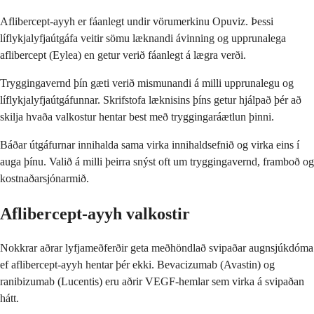
Aflibercept-ayyh er fáanlegt undir vörumerkinu Opuviz. Þessi
líflykjalyfjaútgáfa veitir sömu læknandi ávinning og upprunalega
aflibercept (Eylea) en getur verið fáanlegt á lægra verði.
Tryggingavernd þín gæti verið mismunandi á milli upprunalegu og
líflykjalyfjaútgáfunnar. Skrifstofa læknisins þíns getur hjálpað þér að
skilja hvaða valkostur hentar best með tryggingaráætlun þinni.
Báðar útgáfurnar innihalda sama virka innihaldsefnið og virka eins í
auga þínu. Valið á milli þeirra snýst oft um tryggingavernd, framboð og
kostnaðarsjónarmið.
Aflibercept-ayyh valkostir
Nokkrar aðrar lyfjameðferðir geta meðhöndlað svipaðar augnsjúkdóma
ef aflibercept-ayyh hentar þér ekki. Bevacizumab (Avastin) og
ranibizumab (Lucentis) eru aðrir VEGF-hemlar sem virka á svipaðan
hátt.