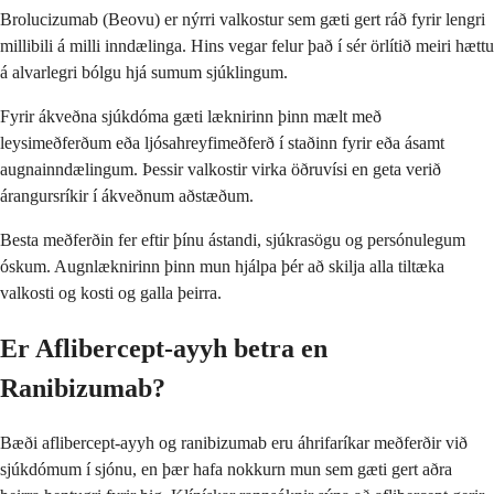
Brolucizumab (Beovu) er nýrri valkostur sem gæti gert ráð fyrir lengri
millibili á milli inndælinga. Hins vegar felur það í sér örlítið meiri hættu
á alvarlegri bólgu hjá sumum sjúklingum.
Fyrir ákveðna sjúkdóma gæti læknirinn þinn mælt með
leysimeðferðum eða ljósahreyfimeðferð í staðinn fyrir eða ásamt
augnainndælingum. Þessir valkostir virka öðruvísi en geta verið
árangursríkir í ákveðnum aðstæðum.
Besta meðferðin fer eftir þínu ástandi, sjúkrasögu og persónulegum
óskum. Augnlæknirinn þinn mun hjálpa þér að skilja alla tiltæka
valkosti og kosti og galla þeirra.
Er Aflibercept-ayyh betra en
Ranibizumab?
Bæði aflibercept-ayyh og ranibizumab eru áhrifaríkar meðferðir við
sjúkdómum í sjónu, en þær hafa nokkurn mun sem gæti gert aðra