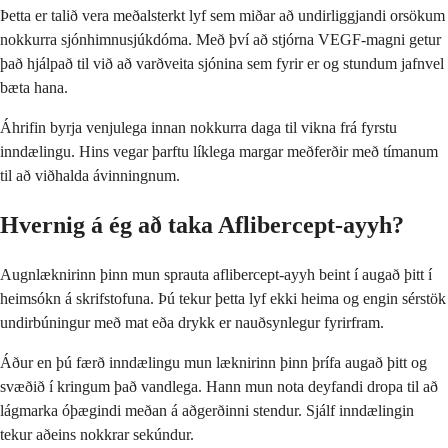
Þetta er talið vera meðalsterkt lyf sem miðar að undirliggjandi orsökum
nokkurra sjónhimnusjúkdóma. Með því að stjórna VEGF-magni getur
það hjálpað til við að varðveita sjónina sem fyrir er og stundum jafnvel
bæta hana.
Áhrifin byrja venjulega innan nokkurra daga til vikna frá fyrstu
inndælingu. Hins vegar þarftu líklega margar meðferðir með tímanum
til að viðhalda ávinningnum.
Hvernig á ég að taka Aflibercept-ayyh?
Augnlæknirinn þinn mun sprauta aflibercept-ayyh beint í augað þitt í
heimsókn á skrifstofuna. Þú tekur þetta lyf ekki heima og engin sérstök
undirbúningur með mat eða drykk er nauðsynlegur fyrirfram.
Áður en þú færð inndælingu mun læknirinn þinn þrífa augað þitt og
svæðið í kringum það vandlega. Hann mun nota deyfandi dropa til að
lágmarka óþægindi meðan á aðgerðinni stendur. Sjálf inndælingin
tekur aðeins nokkrar sekúndur.