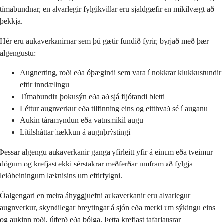
tímabundnar, en alvarlegir fylgikvillar eru sjaldgæfir en mikilvægt að
þekkja.
Hér eru aukaverkanirnar sem þú gætir fundið fyrir, byrjað með þær
algengustu:
Augnerting, roði eða óþægindi sem vara í nokkrar klukkustundir
eftir inndælingu
Tímabundin þokusýn eða að sjá fljótandi bletti
Léttur augnverkur eða tilfinning eins og eitthvað sé í auganu
Aukin táramyndun eða vatnsmikil augu
Lítilsháttar hækkun á augnþrýstingi
Þessar algengu aukaverkanir ganga yfirleitt yfir á einum eða tveimur
dögum og krefjast ekki sérstakrar meðferðar umfram að fylgja
leiðbeiningum læknisins um eftirfylgni.
Óalgengari en meira áhyggjuefni aukaverkanir eru alvarlegur
augnverkur, skyndilegar breytingar á sjón eða merki um sýkingu eins
og aukinn roði, útferð eða bólga. Þetta krefjast tafarlausrar