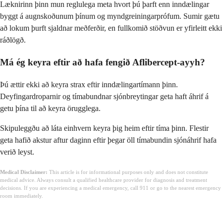
Læknirinn þinn mun reglulega meta hvort þú þarft enn inndælingar
byggt á augnskoðunum þínum og myndgreiningarprófum. Sumir gætu
að lokum þurft sjaldnar meðferðir, en fullkomið stöðvun er yfirleitt ekki
ráðlögð.
Má ég keyra eftir að hafa fengið Aflibercept-ayyh?
Þú ættir ekki að keyra strax eftir inndælingartímann þinn.
Deyfingardroparnir og tímabundnar sjónbreytingar geta haft áhrif á
getu þína til að keyra örugglega.
Skipuleggðu að láta einhvern keyra þig heim eftir tíma þinn. Flestir
geta hafið akstur aftur daginn eftir þegar öll tímabundin sjónáhrif hafa
verið leyst.
Medical Disclaimer:
This article is for informational purposes only and does not constitute
medical advice. Always consult a qualified healthcare provider for diagnosis and treatment
decisions. If you are experiencing a medical emergency, call 911 or go to the nearest emergency
room immediately.