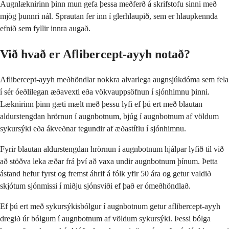
Augnlæknirinn þinn mun gefa þessa meðferð á skrifstofu sinni með
mjög þunnri nál. Sprautan fer inn í glerhlaupið, sem er hlaupkennda
efnið sem fyllir innra augað.
Við hvað er Aflibercept-ayyh notað?
Aflibercept-ayyh meðhöndlar nokkra alvarlega augnsjúkdóma sem fela
í sér óeðlilegan æðavexti eða vökvauppsöfnun í sjónhimnu þinni.
Læknirinn þinn gæti mælt með þessu lyfi ef þú ert með blautan
aldurstengdan hrörnun í augnbotnum, bjúg í augnbotnum af völdum
sykursýki eða ákveðnar tegundir af æðastíflu í sjónhimnu.
Fyrir blautan aldurstengdan hrörnun í augnbotnum hjálpar lyfið til við
að stöðva leka æðar frá því að vaxa undir augnbotnum þínum. Þetta
ástand hefur fyrst og fremst áhrif á fólk yfir 50 ára og getur valdið
skjótum sjónmissi í miðju sjónsviði ef það er ómeðhöndlað.
Ef þú ert með sykursýkisbólgur í augnbotnum getur aflibercept-ayyh
dregið úr bólgum í augnbotnum af völdum sykursýki. Þessi bólga