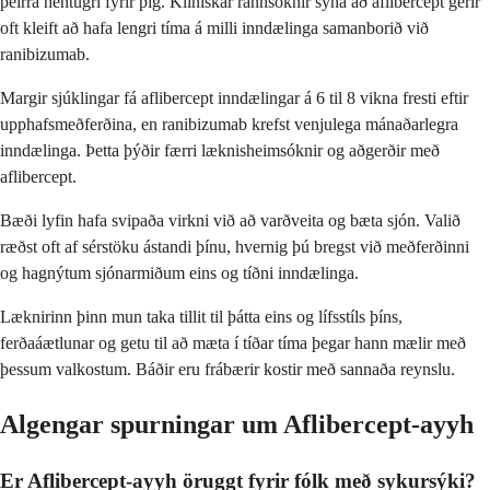
þeirra hentugri fyrir þig. Klínískar rannsóknir sýna að aflibercept gerir
oft kleift að hafa lengri tíma á milli inndælinga samanborið við
ranibizumab.
Margir sjúklingar fá aflibercept inndælingar á 6 til 8 vikna fresti eftir
upphafsmeðferðina, en ranibizumab krefst venjulega mánaðarlegra
inndælinga. Þetta þýðir færri læknisheimsóknir og aðgerðir með
aflibercept.
Bæði lyfin hafa svipaða virkni við að varðveita og bæta sjón. Valið
ræðst oft af sérstöku ástandi þínu, hvernig þú bregst við meðferðinni
og hagnýtum sjónarmiðum eins og tíðni inndælinga.
Læknirinn þinn mun taka tillit til þátta eins og lífsstíls þíns,
ferðaáætlunar og getu til að mæta í tíðar tíma þegar hann mælir með
þessum valkostum. Báðir eru frábærir kostir með sannaða reynslu.
Algengar spurningar um Aflibercept-ayyh
Er Aflibercept-ayyh öruggt fyrir fólk með sykursýki?