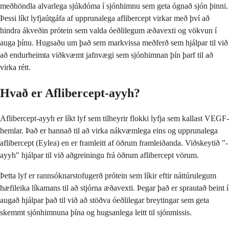
meðhöndla alvarlega sjúkdóma í sjónhimnu sem geta ógnað sjón þinni.
Þessi líkt lyfjaútgáfa af upprunalega aflibercept virkar með því að
hindra ákveðin prótein sem valda óeðlilegum æðavexti og vökvun í
auga þínu. Hugsaðu um það sem markvissa meðferð sem hjálpar til við
að endurheimta viðkvæmt jafnvægi sem sjónhimnan þín þarf til að
virka rétt.
Hvað er Aflibercept-ayyh?
Aflibercept-ayyh er líkt lyf sem tilheyrir flokki lyfja sem kallast VEGF-
hemlar. Það er hannað til að virka nákvæmlega eins og upprunalega
aflibercept (Eylea) en er framleitt af öðrum framleiðanda. Viðskeytið "-
ayyh" hjálpar til við aðgreiningu frá öðrum aflibercept vörum.
Þetta lyf er rannsóknarstofugerð prótein sem líkir eftir náttúrulegum
hæfileika líkamans til að stjórna æðavexti. Þegar það er sprautað beint í
augað hjálpar það til við að stöðva óeðlilegar breytingar sem geta
skemmt sjónhimnuna þína og hugsanlega leitt til sjónmissis.