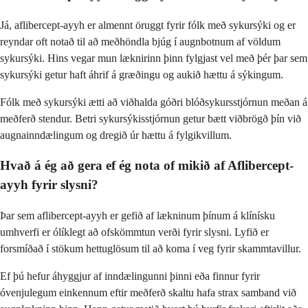
Já, aflibercept-ayyh er almennt öruggt fyrir fólk með sykursýki og er
reyndar oft notað til að meðhöndla bjúg í augnbotnum af völdum
sykursýki. Hins vegar mun læknirinn þinn fylgjast vel með þér þar sem
sykursýki getur haft áhrif á græðingu og aukið hættu á sýkingum.
Fólk með sykursýki ætti að viðhalda góðri blóðsykursstjórnun meðan á
meðferð stendur. Betri sykursýkisstjórnun getur bætt viðbrögð þín við
augnainndælingum og dregið úr hættu á fylgikvillum.
Hvað á ég að gera ef ég nota of mikið af Aflibercept-
ayyh fyrir slysni?
Þar sem aflibercept-ayyh er gefið af lækninum þínum á klínísku
umhverfi er ólíklegt að ofskömmtun verði fyrir slysni. Lyfið er
forsmíðað í stökum hettuglösum til að koma í veg fyrir skammtavillur.
Ef þú hefur áhyggjur af inndælingunni þinni eða finnur fyrir
óvenjulegum einkennum eftir meðferð skaltu hafa strax samband við