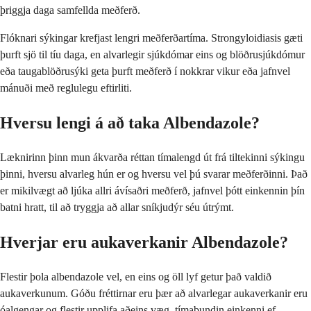
þriggja daga samfellda meðferð.
Flóknari sýkingar krefjast lengri meðferðartíma. Strongyloidiasis gæti
þurft sjö til tíu daga, en alvarlegir sjúkdómar eins og blöðrusjúkdómur
eða taugablöðrusýki geta þurft meðferð í nokkrar vikur eða jafnvel
mánuði með reglulegu eftirliti.
Hversu lengi á að taka Albendazole?
Læknirinn þinn mun ákvarða réttan tímalengd út frá tiltekinni sýkingu
þinni, hversu alvarleg hún er og hversu vel þú svarar meðferðinni. Það
er mikilvægt að ljúka allri ávísaðri meðferð, jafnvel þótt einkennin þín
batni hratt, til að tryggja að allar sníkjudýr séu útrýmt.
Hverjar eru aukaverkanir Albendazole?
Flestir þola albendazole vel, en eins og öll lyf getur það valdið
aukaverkunum. Góðu fréttirnar eru þær að alvarlegar aukaverkanir eru
óalgengar og flestir upplifa aðeins væg, tímabundin einkenni ef