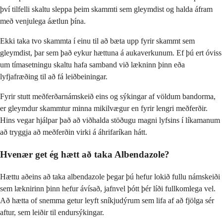
því tilfelli skaltu sleppa þeim skammti sem gleymdist og halda áfram
með venjulega áætlun þína.
Ekki taka tvo skammta í einu til að bæta upp fyrir skammt sem
gleymdist, þar sem það eykur hættuna á aukaverkunum. Ef þú ert óviss
um tímasetningu skaltu hafa samband við lækninn þinn eða
lyfjafræðing til að fá leiðbeiningar.
Fyrir stutt meðferðarnámskeið eins og sýkingar af völdum bandorma,
er gleymdur skammtur minna mikilvægur en fyrir lengri meðferðir.
Hins vegar hjálpar það að viðhalda stöðugu magni lyfsins í líkamanum
að tryggja að meðferðin virki á áhrifaríkan hátt.
Hvenær get ég hætt að taka Albendazole?
Hættu aðeins að taka albendazole þegar þú hefur lokið fullu námskeiði
sem læknirinn þinn hefur ávísað, jafnvel þótt þér líði fullkomlega vel.
Að hætta of snemma getur leyft sníkjudýrum sem lifa af að fjölga sér
aftur, sem leiðir til endursýkingar.