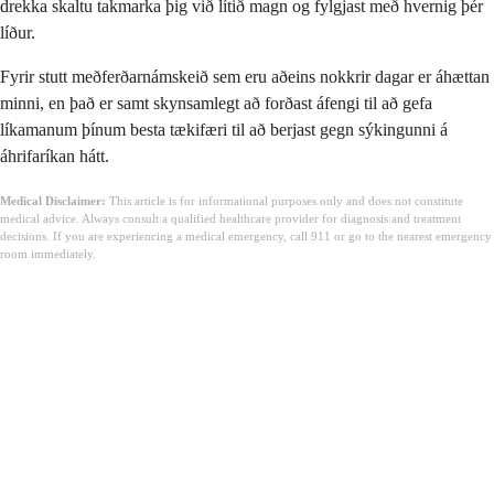
drekka skaltu takmarka þig við lítið magn og fylgjast með hvernig þér
líður.
Fyrir stutt meðferðarnámskeið sem eru aðeins nokkrir dagar er áhættan
minni, en það er samt skynsamlegt að forðast áfengi til að gefa
líkamanum þínum besta tækifæri til að berjast gegn sýkingunni á
áhrifaríkan hátt.
Medical Disclaimer:
This article is for informational purposes only and does not constitute
medical advice. Always consult a qualified healthcare provider for diagnosis and treatment
decisions. If you are experiencing a medical emergency, call 911 or go to the nearest emergency
room immediately.