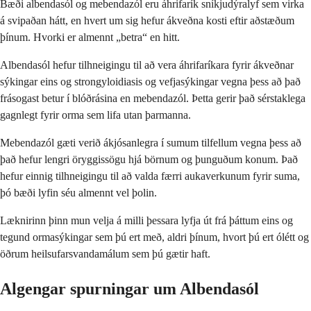
Bæði albendasól og mebendazól eru áhrifarík sníkjudýralyf sem virka
á svipaðan hátt, en hvert um sig hefur ákveðna kosti eftir aðstæðum
þínum. Hvorki er almennt „betra“ en hitt.
Albendasól hefur tilhneigingu til að vera áhrifaríkara fyrir ákveðnar
sýkingar eins og strongyloidiasis og vefjasýkingar vegna þess að það
frásogast betur í blóðrásina en mebendazól. Þetta gerir það sérstaklega
gagnlegt fyrir orma sem lifa utan þarmanna.
Mebendazól gæti verið ákjósanlegra í sumum tilfellum vegna þess að
það hefur lengri öryggissögu hjá börnum og þunguðum konum. Það
hefur einnig tilhneigingu til að valda færri aukaverkunum fyrir suma,
þó bæði lyfin séu almennt vel þolin.
Læknirinn þinn mun velja á milli þessara lyfja út frá þáttum eins og
tegund ormasýkingar sem þú ert með, aldri þínum, hvort þú ert ólétt og
öðrum heilsufarsvandamálum sem þú gætir haft.
Algengar spurningar um Albendasól