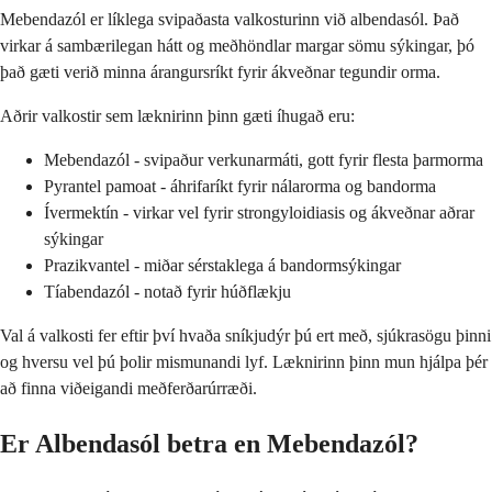
Mebendazól er líklega svipaðasta valkosturinn við albendasól. Það
virkar á sambærilegan hátt og meðhöndlar margar sömu sýkingar, þó
það gæti verið minna árangursríkt fyrir ákveðnar tegundir orma.
Aðrir valkostir sem læknirinn þinn gæti íhugað eru:
Mebendazól - svipaður verkunarmáti, gott fyrir flesta þarmorma
Pyrantel pamoat - áhrifaríkt fyrir nálarorma og bandorma
Ívermektín - virkar vel fyrir strongyloidiasis og ákveðnar aðrar
sýkingar
Prazikvantel - miðar sérstaklega á bandormsýkingar
Tíabendazól - notað fyrir húðflækju
Val á valkosti fer eftir því hvaða sníkjudýr þú ert með, sjúkrasögu þinni
og hversu vel þú þolir mismunandi lyf. Læknirinn þinn mun hjálpa þér
að finna viðeigandi meðferðarúrræði.
Er Albendasól betra en Mebendazól?