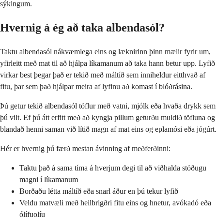
sýkingum.
Hvernig á ég að taka albendasól?
Taktu albendasól nákvæmlega eins og læknirinn þinn mælir fyrir um,
yfirleitt með mat til að hjálpa líkamanum að taka hann betur upp. Lyfið
virkar best þegar það er tekið með máltíð sem inniheldur eitthvað af
fitu, þar sem það hjálpar meira af lyfinu að komast í blóðrásina.
Þú getur tekið albendasól töflur með vatni, mjólk eða hvaða drykk sem
þú vilt. Ef þú átt erfitt með að kyngja pillum geturðu muldið töfluna og
blandað henni saman við lítið magn af mat eins og eplamósi eða jógúrt.
Hér er hvernig þú færð mestan ávinning af meðferðinni:
Taktu það á sama tíma á hverjum degi til að viðhalda stöðugu
magni í líkamanum
Borðaðu létta máltíð eða snarl áður en þú tekur lyfið
Veldu matvæli með heilbrigðri fitu eins og hnetur, avókadó eða
ólífuolíu