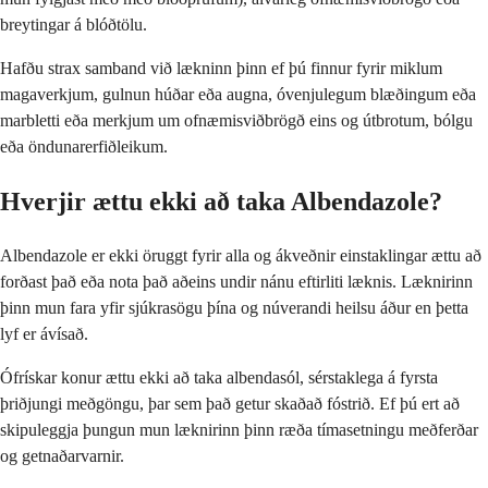
breytingar á blóðtölu.
Hafðu strax samband við lækninn þinn ef þú finnur fyrir miklum
magaverkjum, gulnun húðar eða augna, óvenjulegum blæðingum eða
marbletti eða merkjum um ofnæmisviðbrögð eins og útbrotum, bólgu
eða öndunarerfiðleikum.
Hverjir ættu ekki að taka Albendazole?
Albendazole er ekki öruggt fyrir alla og ákveðnir einstaklingar ættu að
forðast það eða nota það aðeins undir nánu eftirliti læknis. Læknirinn
þinn mun fara yfir sjúkrasögu þína og núverandi heilsu áður en þetta
lyf er ávísað.
Ófrískar konur ættu ekki að taka albendasól, sérstaklega á fyrsta
þriðjungi meðgöngu, þar sem það getur skaðað fóstrið. Ef þú ert að
skipuleggja þungun mun læknirinn þinn ræða tímasetningu meðferðar
og getnaðarvarnir.