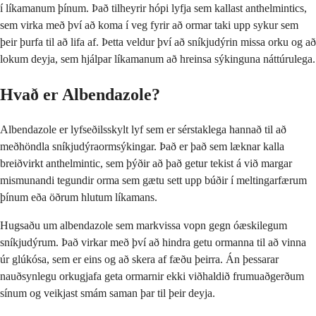
í líkamanum þínum. Það tilheyrir hópi lyfja sem kallast anthelmintics,
sem virka með því að koma í veg fyrir að ormar taki upp sykur sem
þeir þurfa til að lifa af. Þetta veldur því að sníkjudýrin missa orku og að
lokum deyja, sem hjálpar líkamanum að hreinsa sýkinguna náttúrulega.
Hvað er Albendazole?
Albendazole er lyfseðilsskylt lyf sem er sérstaklega hannað til að
meðhöndla sníkjudýraormsýkingar. Það er það sem læknar kalla
breiðvirkt anthelmintic, sem þýðir að það getur tekist á við margar
mismunandi tegundir orma sem gætu sett upp búðir í meltingarfærum
þínum eða öðrum hlutum líkamans.
Hugsaðu um albendazole sem markvissa vopn gegn óæskilegum
sníkjudýrum. Það virkar með því að hindra getu ormanna til að vinna
úr glúkósa, sem er eins og að skera af fæðu þeirra. Án þessarar
nauðsynlegu orkugjafa geta ormarnir ekki viðhaldið frumuaðgerðum
sínum og veikjast smám saman þar til þeir deyja.