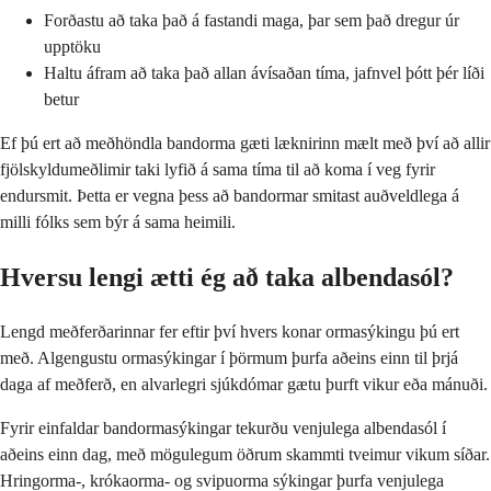
Forðastu að taka það á fastandi maga, þar sem það dregur úr
upptöku
Haltu áfram að taka það allan ávísaðan tíma, jafnvel þótt þér líði
betur
Ef þú ert að meðhöndla bandorma gæti læknirinn mælt með því að allir
fjölskyldumeðlimir taki lyfið á sama tíma til að koma í veg fyrir
endursmit. Þetta er vegna þess að bandormar smitast auðveldlega á
milli fólks sem býr á sama heimili.
Hversu lengi ætti ég að taka albendasól?
Lengd meðferðarinnar fer eftir því hvers konar ormasýkingu þú ert
með. Algengustu ormasýkingar í þörmum þurfa aðeins einn til þrjá
daga af meðferð, en alvarlegri sjúkdómar gætu þurft vikur eða mánuði.
Fyrir einfaldar bandormasýkingar tekurðu venjulega albendasól í
aðeins einn dag, með mögulegum öðrum skammti tveimur vikum síðar.
Hringorma-, krókaorma- og svipuorma sýkingar þurfa venjulega