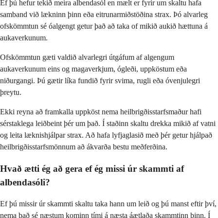
Ef þú hefur tekið meira albendasól en mælt er fyrir um skaltu hafa
samband við lækninn þinn eða eitrunarmiðstöðina strax. Þó alvarleg
ofskömmtun sé óalgengt getur það að taka of mikið aukið hættuna á
aukaverkunum.
Ofskömmtun gæti valdið alvarlegri útgáfum af algengum
aukaverkunum eins og magaverkjum, ógleði, uppköstum eða
niðurgangi. Þú gætir líka fundið fyrir svima, rugli eða óvenjulegri
þreytu.
Ekki reyna að framkalla uppköst nema heilbrigðisstarfsmaður hafi
sérstaklega leiðbeint þér um það. Í staðinn skaltu drekka mikið af vatni
og leita læknishjálpar strax. Að hafa lyfjaglasið með þér getur hjálpað
heilbrigðisstarfsmönnum að ákvarða bestu meðferðina.
Hvað ætti ég að gera ef ég missi úr skammti af
albendasóli?
Ef þú missir úr skammti skaltu taka hann um leið og þú manst eftir því,
nema það sé næstum kominn tími á næsta áætlaða skammtinn þinn. Í