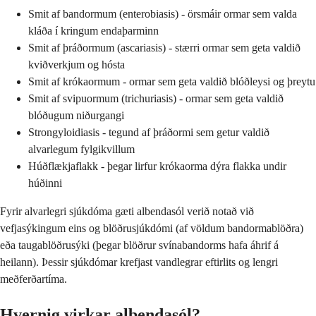
Smit af bandormum (enterobiasis) - örsmáir ormar sem valda
kláða í kringum endaþarminn
Smit af þráðormum (ascariasis) - stærri ormar sem geta valdið
kviðverkjum og hósta
Smit af krókaormum - ormar sem geta valdið blóðleysi og þreytu
Smit af svipuormum (trichuriasis) - ormar sem geta valdið
blóðugum niðurgangi
Strongyloidiasis - tegund af þráðormi sem getur valdið
alvarlegum fylgikvillum
Húðflækjaflakk - þegar lirfur krókaorma dýra flakka undir
húðinni
Fyrir alvarlegri sjúkdóma gæti albendasól verið notað við
vefjasýkingum eins og blöðrusjúkdómi (af völdum bandormablöðra)
eða taugablöðrusýki (þegar blöðrur svínabandorms hafa áhrif á
heilann). Þessir sjúkdómar krefjast vandlegrar eftirlits og lengri
meðferðartíma.
Hvernig virkar albendasól?