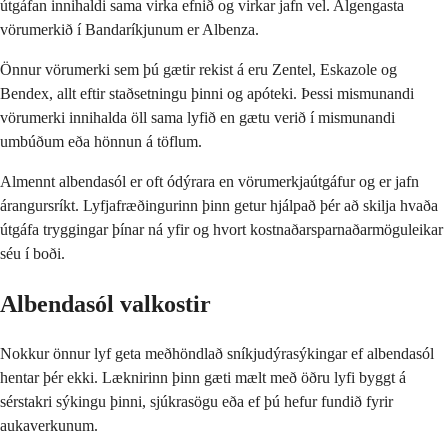
útgáfan innihaldi sama virka efnið og virkar jafn vel. Algengasta
vörumerkið í Bandaríkjunum er Albenza.
Önnur vörumerki sem þú gætir rekist á eru Zentel, Eskazole og
Bendex, allt eftir staðsetningu þinni og apóteki. Þessi mismunandi
vörumerki innihalda öll sama lyfið en gætu verið í mismunandi
umbúðum eða hönnun á töflum.
Almennt albendasól er oft ódýrara en vörumerkjaútgáfur og er jafn
árangursríkt. Lyfjafræðingurinn þinn getur hjálpað þér að skilja hvaða
útgáfa tryggingar þínar ná yfir og hvort kostnaðarsparnaðarmöguleikar
séu í boði.
Albendasól valkostir
Nokkur önnur lyf geta meðhöndlað sníkjudýrasýkingar ef albendasól
hentar þér ekki. Læknirinn þinn gæti mælt með öðru lyfi byggt á
sérstakri sýkingu þinni, sjúkrasögu eða ef þú hefur fundið fyrir
aukaverkunum.