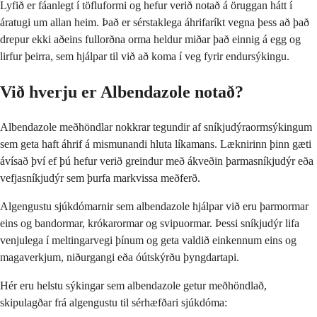
Lyfið er fáanlegt í töfluformi og hefur verið notað á öruggan hátt í
áratugi um allan heim. Það er sérstaklega áhrifaríkt vegna þess að það
drepur ekki aðeins fullorðna orma heldur miðar það einnig á egg og
lirfur þeirra, sem hjálpar til við að koma í veg fyrir endursýkingu.
Við hverju er Albendazole notað?
Albendazole meðhöndlar nokkrar tegundir af sníkjudýraormsýkingum
sem geta haft áhrif á mismunandi hluta líkamans. Læknirinn þinn gæti
ávísað því ef þú hefur verið greindur með ákveðin þarmasníkjudýr eða
vefjasníkjudýr sem þurfa markvissa meðferð.
Algengustu sjúkdómarnir sem albendazole hjálpar við eru þarmormar
eins og bandormar, krókarormar og svipuormar. Þessi sníkjudýr lifa
venjulega í meltingarvegi þínum og geta valdið einkennum eins og
magaverkjum, niðurgangi eða óútskýrðu þyngdartapi.
Hér eru helstu sýkingar sem albendazole getur meðhöndlað,
skipulagðar frá algengustu til sérhæfðari sjúkdóma: