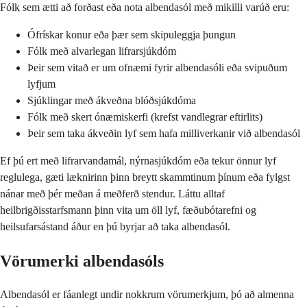
Fólk sem ætti að forðast eða nota albendasól með mikilli varúð eru:
Ófrískar konur eða þær sem skipuleggja þungun
Fólk með alvarlegan lifrarsjúkdóm
Þeir sem vitað er um ofnæmi fyrir albendasóli eða svipuðum
lyfjum
Sjúklingar með ákveðna blóðsjúkdóma
Fólk með skert ónæmiskerfi (krefst vandlegrar eftirlits)
Þeir sem taka ákveðin lyf sem hafa milliverkanir við albendasól
Ef þú ert með lifrarvandamál, nýrnasjúkdóm eða tekur önnur lyf
reglulega, gæti læknirinn þinn breytt skammtinum þínum eða fylgst
nánar með þér meðan á meðferð stendur. Láttu alltaf
heilbrigðisstarfsmann þinn vita um öll lyf, fæðubótarefni og
heilsufarsástand áður en þú byrjar að taka albendasól.
Vörumerki albendasóls
Albendasól er fáanlegt undir nokkrum vörumerkjum, þó að almenna