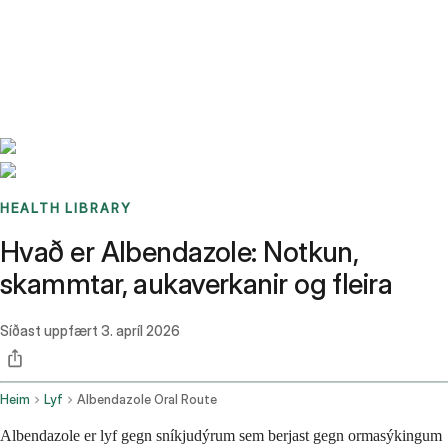
Benchmarks
Stories
FAQ
Sign up / Log in
HEALTH LIBRARY
Hvað er Albendazole: Notkun,
skammtar, aukaverkanir og fleira
Síðast uppfært
3. apríl 2026
Heim
Lyf
Albendazole Oral Route
Albendazole er lyf gegn sníkjudýrum sem berjast gegn ormasýkingum