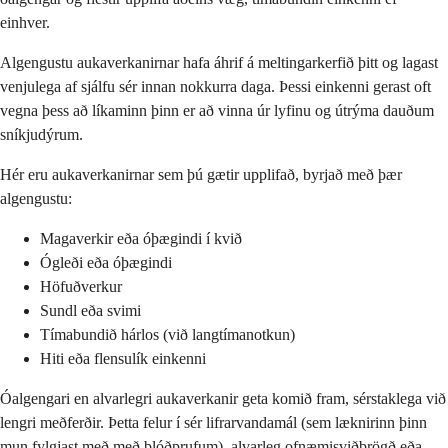
einhver.
Algengustu aukaverkanirnar hafa áhrif á meltingarkerfið þitt og lagast
venjulega af sjálfu sér innan nokkurra daga. Þessi einkenni gerast oft
vegna þess að líkaminn þinn er að vinna úr lyfinu og útrýma dauðum
sníkjudýrum.
Hér eru aukaverkanirnar sem þú gætir upplifað, byrjað með þær
algengustu:
Magaverkir eða óþægindi í kvið
Ógleði eða óþægindi
Höfuðverkur
Sundl eða svimi
Tímabundið hárlos (við langtímanotkun)
Hiti eða flensulík einkenni
Óalgengari en alvarlegri aukaverkanir geta komið fram, sérstaklega við
lengri meðferðir. Þetta felur í sér lifrarvandamál (sem læknirinn þinn
mun fylgjast með með blóðprufum), alvarleg ofnæmisviðbrögð eða