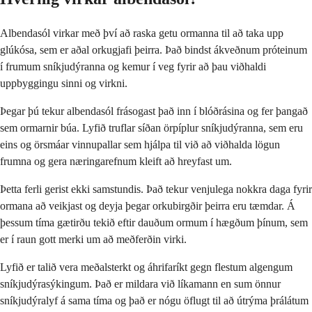
Albendasól virkar með því að raska getu ormanna til að taka upp
glúkósa, sem er aðal orkugjafi þeirra. Það bindst ákveðnum próteinum
í frumum sníkjudýranna og kemur í veg fyrir að þau viðhaldi
uppbyggingu sinni og virkni.
Þegar þú tekur albendasól frásogast það inn í blóðrásina og fer þangað
sem ormarnir búa. Lyfið truflar síðan örpíplur sníkjudýranna, sem eru
eins og örsmáar vinnupallar sem hjálpa til við að viðhalda lögun
frumna og gera næringarefnum kleift að hreyfast um.
Þetta ferli gerist ekki samstundis. Það tekur venjulega nokkra daga fyrir
ormana að veikjast og deyja þegar orkubirgðir þeirra eru tæmdar. Á
þessum tíma gætirðu tekið eftir dauðum ormum í hægðum þínum, sem
er í raun gott merki um að meðferðin virki.
Lyfið er talið vera meðalsterkt og áhrifaríkt gegn flestum algengum
sníkjudýrasýkingum. Það er mildara við líkamann en sum önnur
sníkjudýralyf á sama tíma og það er nógu öflugt til að útrýma þrálátum