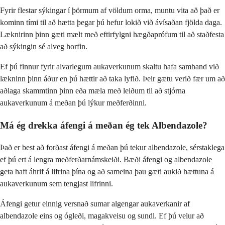
Fyrir flestar sýkingar í þörmum af völdum orma, muntu vita að það er
kominn tími til að hætta þegar þú hefur lokið við ávísaðan fjölda daga.
Læknirinn þinn gæti mælt með eftirfylgni hægðaprófum til að staðfesta
að sýkingin sé alveg horfin.
Ef þú finnur fyrir alvarlegum aukaverkunum skaltu hafa samband við
lækninn þinn áður en þú hættir að taka lyfið. Þeir gætu verið fær um að
aðlaga skammtinn þinn eða mæla með leiðum til að stjórna
aukaverkunum á meðan þú lýkur meðferðinni.
Má ég drekka áfengi á meðan ég tek Albendazole?
Það er best að forðast áfengi á meðan þú tekur albendazole, sérstaklega
ef þú ert á lengra meðferðarnámskeiði. Bæði áfengi og albendazole
geta haft áhrif á lifrina þína og að sameina þau gæti aukið hættuna á
aukaverkunum sem tengjast lifrinni.
Áfengi getur einnig versnað sumar algengar aukaverkanir af
albendazole eins og ógleði, magakveisu og sundl. Ef þú velur að