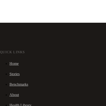
QUICK LINKS
Home
Stories
Benchmarks
About
Health Library