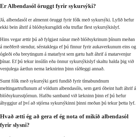
Er Albendasól öruggt fyrir sykursýki?
Já, albendasól er almennt öruggt fyrir fólk með sykursýki. Lyfið hefur
ekki bein áhrif á blóðsykursgildi eða truflar flest sykursýkislyf.
Hins vegar ættir þú að fylgjast nánar með blóðsykrinum þínum meðan
á meðferð stendur, sérstaklega ef þú finnur fyrir aukaverkunum eins og
ógleði eða breytingum á matarlyst sem gætu haft áhrif á matarvenjur
þínar. Ef þú tekur insúlín eða önnur sykursýkislyf skaltu halda þig við
venjulega áætlun nema læknirinn þinn ráðleggi annað.
Sumt fólk með sykursýki gæti fundið fyrir tímabundnum
meltingartruflunum af völdum albendasóls, sem gæti óbeint haft áhrif á
blóðsykursstjórnun. Hafðu samband við lækninn þinn ef þú hefur
áhyggjur af því að stjórna sykursýkinni þinni meðan þú tekur þetta lyf.
Hvað ætti ég að gera ef ég nota of mikið albendasól
fyrir slysni?