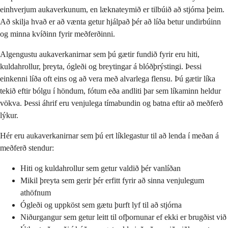
einhverjum aukaverkunum, en læknateymið er tilbúið að stjórna þeim.
Að skilja hvað er að vænta getur hjálpað þér að líða betur undirbúinn
og minna kvíðinn fyrir meðferðinni.
Algengustu aukaverkanirnar sem þú gætir fundið fyrir eru hiti,
kuldahrollur, þreyta, ógleði og breytingar á blóðþrýstingi. Þessi
einkenni líða oft eins og að vera með alvarlega flensu. Þú gætir líka
tekið eftir bólgu í höndum, fótum eða andliti þar sem líkaminn heldur
vökva. Þessi áhrif eru venjulega tímabundin og batna eftir að meðferð
lýkur.
Hér eru aukaverkanirnar sem þú ert líklegastur til að lenda í meðan á
meðferð stendur:
Hiti og kuldahrollur sem getur valdið þér vanlíðan
Mikil þreyta sem gerir þér erfitt fyrir að sinna venjulegum
athöfnum
Ógleði og uppköst sem gætu þurft lyf til að stjórna
Niðurgangur sem getur leitt til ofþornunar ef ekki er brugðist við