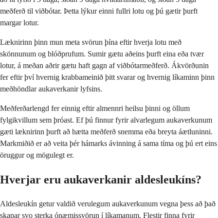
meðferð til viðbótar. Þetta lýkur einni fullri lotu og þú gætir þurft
margar lotur.
Læknirinn þinn mun meta svörun þína eftir hverja lotu með
skönnunum og blóðprufum. Sumir gætu aðeins þurft eina eða tvær
lotur, á meðan aðrir gætu haft gagn af viðbótarmeðferð. Ákvörðunin
fer eftir því hvernig krabbameinið þitt svarar og hvernig líkaminn þinn
meðhöndlar aukaverkanir lyfsins.
Meðferðarlengd fer einnig eftir almennri heilsu þinni og öllum
fylgikvillum sem þróast. Ef þú finnur fyrir alvarlegum aukaverkunum
gæti læknirinn þurft að hætta meðferð snemma eða breyta áætluninni.
Markmiðið er að veita þér hámarks ávinning á sama tíma og þú ert eins
öruggur og mögulegt er.
Hverjar eru aukaverkanir aldesleukíns?
Aldesleukín getur valdið verulegum aukaverkunum vegna þess að það
skapar svo sterka ónæmissvörun í líkamanum. Flestir finna fyrir