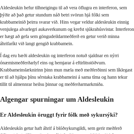
Aldesleukin hefur tilhneigingu til að vera öflugra en interferon, sem
þýðir að það getur stundum náð betri svörun hjá fólki sem
krabbameinið þeirra svarar við. Hins vegar veldur aldesleukin einnig
venjulega alvarlegri aukaverkunum og krefst sjúkrahúsvistar. Interferon
er hægt að gefa sem göngudeildarmeðferð en getur verið minna
áhrifaríkt við langt gengið krabbamein.
Í dag eru bæði aldesleukin og interferon notuð sjaldnar en nýrri
ónæmismeðferðarlyf eins og hemjarar á eftirlitsstöðvum.
Krabbameinslæknirinn þinn mun mæla með meðferðinni sem líklegast
er til að hjálpa þínu sérstaka krabbameini á sama tíma og hann tekur
tillit til almennrar heilsu þinnar og meðferðarmarkmiða.
Algengar spurningar um Aldesleukin
Er Aldesleukin öruggt fyrir fólk með sykursýki?
Aldesleukín getur haft áhrif á blóðsykursgildi, sem gerir meðferð