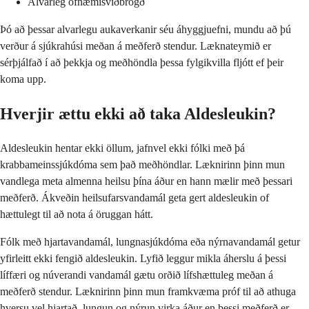
Alvarleg ofnæmisviðbrögð
Þó að þessar alvarlegu aukaverkanir séu áhyggjuefni, mundu að þú
verður á sjúkrahúsi meðan á meðferð stendur. Læknateymið er
sérþjálfað í að þekkja og meðhöndla þessa fylgikvilla fljótt ef þeir
koma upp.
Hverjir ættu ekki að taka Aldesleukin?
Aldesleukin hentar ekki öllum, jafnvel ekki fólki með þá
krabbameinssjúkdóma sem það meðhöndlar. Læknirinn þinn mun
vandlega meta almenna heilsu þína áður en hann mælir með þessari
meðferð. Ákveðin heilsufarsvandamál geta gert aldesleukin of
hættulegt til að nota á öruggan hátt.
Fólk með hjartavandamál, lungnasjúkdóma eða nýrnavandamál getur
yfirleitt ekki fengið aldesleukin. Lyfið leggur mikla áherslu á þessi
líffæri og núverandi vandamál gætu orðið lífshættuleg meðan á
meðferð stendur. Læknirinn þinn mun framkvæma próf til að athuga
hversu vel hjartað, lungun og nýrun virka áður en þessi meðferð er