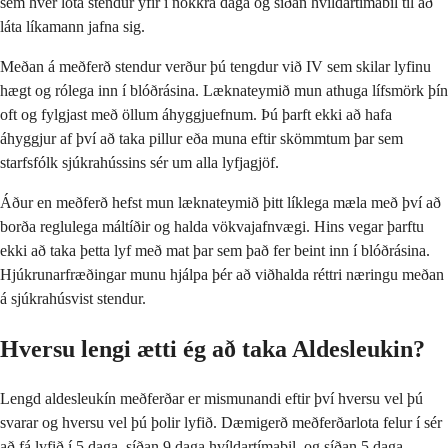
sem hver lota stendur yfir í nokkra daga og síðan hvíldartímabil til að
láta líkamann jafna sig.
Meðan á meðferð stendur verður þú tengdur við IV sem skilar lyfinu
hægt og rólega inn í blóðrásina. Læknateymið mun athuga lífsmörk þín
oft og fylgjast með öllum áhyggjuefnum. Þú þarft ekki að hafa
áhyggjur af því að taka pillur eða muna eftir skömmtum þar sem
starfsfólk sjúkrahússins sér um alla lyfjagjöf.
Áður en meðferð hefst mun læknateymið þitt líklega mæla með því að
borða reglulega máltíðir og halda vökvajafnvægi. Hins vegar þarftu
ekki að taka þetta lyf með mat þar sem það fer beint inn í blóðrásina.
Hjúkrunarfræðingar munu hjálpa þér að viðhalda réttri næringu meðan
á sjúkrahúsvist stendur.
Hversu lengi ætti ég að taka Aldesleukin?
Lengd aldesleukín meðferðar er mismunandi eftir því hversu vel þú
svarar og hversu vel þú þolir lyfið. Dæmigerð meðferðarlota felur í sér
að fá lyfið í 5 daga, síðan 9 daga hvíldartímabil, og síðan 5 daga