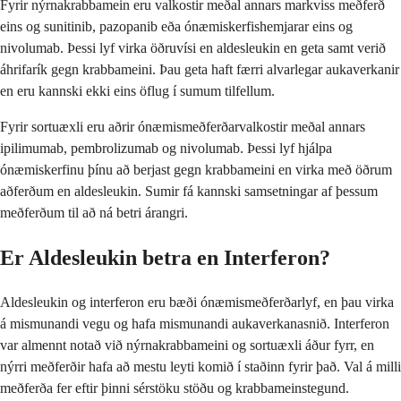
Fyrir nýrnakrabbamein eru valkostir meðal annars markviss meðferð
eins og sunitinib, pazopanib eða ónæmiskerfishemjarar eins og
nivolumab. Þessi lyf virka öðruvísi en aldesleukin en geta samt verið
áhrifarík gegn krabbameini. Þau geta haft færri alvarlegar aukaverkanir
en eru kannski ekki eins öflug í sumum tilfellum.
Fyrir sortuæxli eru aðrir ónæmismeðferðarvalkostir meðal annars
ipilimumab, pembrolizumab og nivolumab. Þessi lyf hjálpa
ónæmiskerfinu þínu að berjast gegn krabbameini en virka með öðrum
aðferðum en aldesleukin. Sumir fá kannski samsetningar af þessum
meðferðum til að ná betri árangri.
Er Aldesleukin betra en Interferon?
Aldesleukin og interferon eru bæði ónæmismeðferðarlyf, en þau virka
á mismunandi vegu og hafa mismunandi aukaverkanasnið. Interferon
var almennt notað við nýrnakrabbameini og sortuæxli áður fyrr, en
nýrri meðferðir hafa að mestu leyti komið í staðinn fyrir það. Val á milli
meðferða fer eftir þinni sérstöku stöðu og krabbameinstegund.