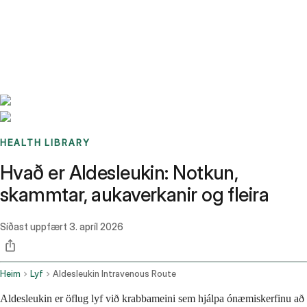
Benchmarks
Stories
FAQ
Sign up / Log in
HEALTH LIBRARY
Hvað er Aldesleukin: Notkun,
skammtar, aukaverkanir og fleira
Síðast uppfært
3. apríl 2026
Heim
Lyf
Aldesleukin Intravenous Route
Aldesleukin er öflug lyf við krabbameini sem hjálpa ónæmiskerfinu að