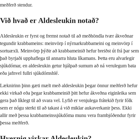
meðferð stendur.
Við hvað er Aldesleukin notað?
Aldesleukin er fyrst og fremst notað til að meðhöndla tvær ákveðnar
tegundir krabbameins: meinvörp í nýrnarkrabbameini og meinvörp í
sortuæxli. Meinvörp þýðir að krabbameinið hefur breiðst út frá þar sem
það byrjaði upphaflega til annarra hluta líkamans. Þetta eru alvarlegir
sjúkdómar, en aldesleukin getur hjálpað sumum að ná verulegum bata
eða jafnvel fullri sjúkdómshlé.
Læknirinn þinn gæti mælt með aldesleukin þegar önnur meðferð hefur
ekki virkað eða þegar krabbameinið þitt hefur ákveðna eiginleika sem
gera það líklegt til að svara vel. Lyfið er venjulega frátekið fyrir fólk
sem er nógu sterkt til að takast á við miklar aukaverkanir þess. Ekki
allir með þessa krabbameinssjúkdóma munu vera frambjóðendur fyrir
þessa meðferð.
Hvernig virkar Aldesleukin?