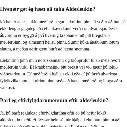
Hvenær get ég hætt að taka Aldesleukín?
Þú hættir aldesleukin meðferð þegar læknirinn þinn ákveður að hún sé
ekki lengur gagnleg eða ef aukaverkanir verða of alvarlegar. Þessi
ákvörðun er byggð á því hvernig krabbameinið þitt bregst við
meðferðinni og almennri heilsu þinni. Sumir ljúka áætluðum lotum
sínum, á meðan aðrir gætu þurft að hætta snemma.
Læknirinn þinn mun nota skannanir og blóðprufur til að meta hvort
meðferðin virki. Ef krabbameinið þitt bregst vel við gætir þú lokið
viðbótarlotum. Ef meðferðin hjálpar ekki eða ef þú færð alvarlega
fylgikvilla mun læknirinn þinn ræða að hætta meðferð og íhuga aðra
valkosti.
Þarf ég eftirfylgdarumönnun eftir aldesleukin?
Já, þú þarft reglulega eftirfylgdartíma eftir að þú hefur lokið
aldesleukin meðferð. Þessar heimsóknir hjálpa lækninum þínum að
fylgjast með svörun krabbameinsins og fylgjast með öllum