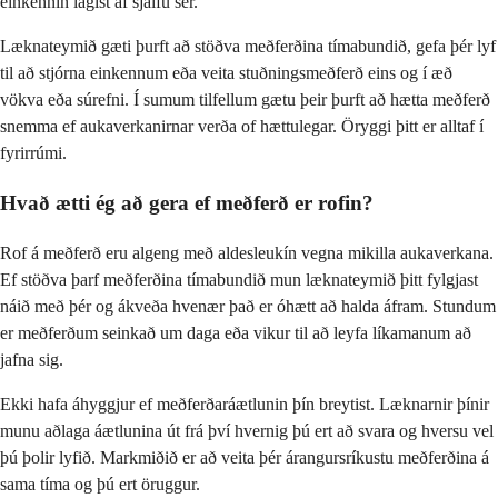
einkennin lagist af sjálfu sér.
Læknateymið gæti þurft að stöðva meðferðina tímabundið, gefa þér lyf
til að stjórna einkennum eða veita stuðningsmeðferð eins og í æð
vökva eða súrefni. Í sumum tilfellum gætu þeir þurft að hætta meðferð
snemma ef aukaverkanirnar verða of hættulegar. Öryggi þitt er alltaf í
fyrirrúmi.
Hvað ætti ég að gera ef meðferð er rofin?
Rof á meðferð eru algeng með aldesleukín vegna mikilla aukaverkana.
Ef stöðva þarf meðferðina tímabundið mun læknateymið þitt fylgjast
náið með þér og ákveða hvenær það er óhætt að halda áfram. Stundum
er meðferðum seinkað um daga eða vikur til að leyfa líkamanum að
jafna sig.
Ekki hafa áhyggjur ef meðferðaráætlunin þín breytist. Læknarnir þínir
munu aðlaga áætlunina út frá því hvernig þú ert að svara og hversu vel
þú þolir lyfið. Markmiðið er að veita þér árangursríkustu meðferðina á
sama tíma og þú ert öruggur.