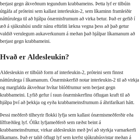
berjast gegn ákveðnum tegundum krabbameins. Þetta lyf er tilbúin
útgáfa af próteini sem kallast interleukin-2, sem líkaminn framleiðir
náttúrulega til að hjálpa ónæmisfrumum að virka betur. Það er gefið í
æð á sjúkrahúsi undir nánu eftirliti lækna vegna þess að það getur
valdið verulegum aukaverkunum á meðan það hjálpar líkamanum að
berjast gegn krabbameini.
Hvað er Aldesleukin?
Aldesleukin er tilbúið form af interleukin-2, próteini sem finnst
náttúrulega í líkamanum. Ónæmiskerfið notar interleukin-2 til að virkja
og margfalda ákveðnar hvítar blóðfrumur sem berjast gegn
krabbameini. Lyfið gefur í raun ónæmiskerfinu öflugan kraft til að
hjálpa því að þekkja og eyða krabbameinsfrumum á áhrifaríkari hátt.
Þessi meðferð tilheyrir flokki lyfja sem kallast ónæmismeðferðir eða
líffræðileg lyf. Ólíkt lyfjameðferð sem ræðst beint á
krabbameinsfrumur, virkar aldesleukin með því að styrkja varnarkerfi
líkamans. Það er talið öflugt lyf sem krefst sjúkrahúsvistar meðan á