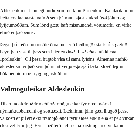
Aldesleukin er fáanlegt undir vörumerkinu Proleukin í Bandaríkjunum.
Þetta er algengasta nafnið sem þú munt sjá á sjúkrahússkjölum og
lyfjaumbúðum. Sum lönd gætu haft mismunandi vörumerki, en virka
efnið er það sama.
Þegar þú ræðir um meðferðina þína við heilbrigðisstarfsfólk gætirðu
heyrt þau vísa til þess sem interleukin-2, IL-2 eða einfaldlega
„proleukin“. Öll þessi hugtök vísa til sama lyfsins. Almenna nafnið
aldesleukin er það sem þú munt venjulega sjá í læknisfræðilegum
bókmenntum og tryggingarskjölum.
Valmöguleikar Aldesleukin
Til eru nokkrir aðrir meðferðarmöguleikar fyrir meinvörp í
nýrnarkrabbameini og sortuæxli. Læknirinn þinn gæti íhugað þessa
valkosti ef þú ert ekki frambjóðandi fyrir aldesleukin eða ef það virkar
ekki vel fyrir þig. Hver meðferð hefur sína kosti og aukaverkanir.