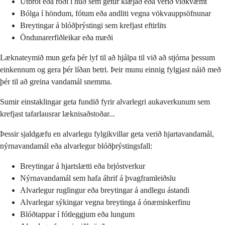
Útbrot eða roði í húð sem getur klæjað eða verið viðkvæmt
Bólga í höndum, fótum eða andliti vegna vökvauppsöfnunar
Breytingar á blóðþrýstingi sem krefjast eftirlits
Öndunarerfiðleikar eða mæði
Læknateymið mun gefa þér lyf til að hjálpa til við að stjórna þessum
einkennum og gera þér líðan betri. Þeir munu einnig fylgjast náið með
þér til að greina vandamál snemma.
Sumir einstaklingar geta fundið fyrir alvarlegri aukaverkunum sem
krefjast tafarlausrar læknisaðstoðar...
Þessir sjaldgæfu en alvarlegu fylgikvillar geta verið hjartavandamál,
nýrnavandamál eða alvarlegur blóðþrýstingsfall:
Breytingar á hjartslætti eða brjóstverkur
Nýrnavandamál sem hafa áhrif á þvagframleiðslu
Alvarlegur ruglingur eða breytingar á andlegu ástandi
Alvarlegar sýkingar vegna breytinga á ónæmiskerfinu
Blóðtappar í fótleggjum eða lungum