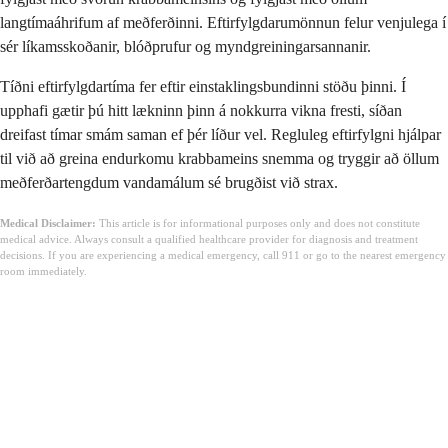
langtímaáhrifum af meðferðinni. Eftirfylgdarumönnun felur venjulega í
sér líkamsskoðanir, blóðprufur og myndgreiningarsannanir.
Tíðni eftirfylgdartíma fer eftir einstaklingsbundinni stöðu þinni. Í
upphafi gætir þú hitt lækninn þinn á nokkurra vikna fresti, síðan
dreifast tímar smám saman ef þér líður vel. Regluleg eftirfylgni hjálpar
til við að greina endurkomu krabbameins snemma og tryggir að öllum
meðferðartengdum vandamálum sé brugðist við strax.
Medical Disclaimer:
This article is for informational purposes only and does not constitute
medical advice. Always consult a qualified healthcare provider for diagnosis and treatment
decisions. If you are experiencing a medical emergency, call 911 or go to the nearest emergency
room immediately.