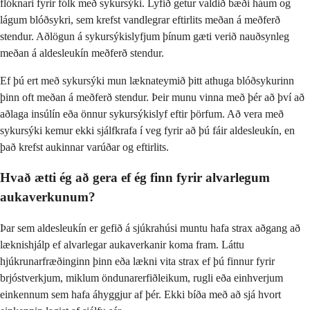
flóknari fyrir fólk með sykursýki. Lyfið getur valdið bæði háum og
lágum blóðsykri, sem krefst vandlegrar eftirlits meðan á meðferð
stendur. Aðlögun á sykursýkislyfjum þínum gæti verið nauðsynleg
meðan á aldesleukín meðferð stendur.
Ef þú ert með sykursýki mun læknateymið þitt athuga blóðsykurinn
þinn oft meðan á meðferð stendur. Þeir munu vinna með þér að því að
aðlaga insúlín eða önnur sykursýkislyf eftir þörfum. Að vera með
sykursýki kemur ekki sjálfkrafa í veg fyrir að þú fáir aldesleukín, en
það krefst aukinnar varúðar og eftirlits.
Hvað ætti ég að gera ef ég finn fyrir alvarlegum
aukaverkunum?
Þar sem aldesleukín er gefið á sjúkrahúsi muntu hafa strax aðgang að
læknishjálp ef alvarlegar aukaverkanir koma fram. Láttu
hjúkrunarfræðinginn þinn eða lækni vita strax ef þú finnur fyrir
brjóstverkjum, miklum öndunarerfiðleikum, rugli eða einhverjum
einkennum sem hafa áhyggjur af þér. Ekki bíða með að sjá hvort