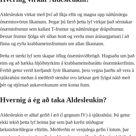
Aldesleukin virkar með því að líkja eftir og magna upp náttúrulegu
ónæmissvörun líkamans. Þegar þú færð þetta lyf virkjar það sérstakar
ónæmisfrumur sem kallast T-frumur og náttúrulegar drápsfrumur.
Þessar frumur fjölga sér síðan hratt og verða mun árásargjarnari í að
finna og eyða krabbameinsfrumum um allan líkamann.
Þetta er sterkt lyf sem skapar öflug ónæmisviðbrögð. Hugsaðu um það
eins og að hækka hljóðstyrkinn á krabbameinsbaráttu ónæmiskerfisins.
Ferlið getur verið krefjandi fyrir líkamann, þess vegna þarftu að vera á
sjúkrahúsi meðan á meðferð stendur svo læknar geti fylgst náið með
þér og stjórnað aukaverkunum sem koma fram.
Hvernig á ég að taka Aldesleukin?
Aldesleukin er alltaf gefið í æð (í gegnum IV) á sjúkrahúsi. Þú getur
ekki tekið þetta lyf heima þar sem það krefst stöðugrar
læknisfræðilegrar eftirlits. Meðferðin er venjulega gefin í lotum, þar