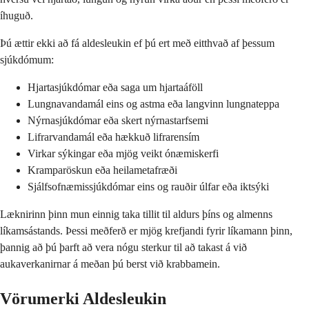
íhuguð.
Þú ættir ekki að fá aldesleukin ef þú ert með eitthvað af þessum
sjúkdómum:
Hjartasjúkdómar eða saga um hjartaáföll
Lungnavandamál eins og astma eða langvinn lungnateppa
Nýrnasjúkdómar eða skert nýrnastarfsemi
Lifrarvandamál eða hækkuð lifrarensím
Virkar sýkingar eða mjög veikt ónæmiskerfi
Kramparöskun eða heilametafræði
Sjálfsofnæmissjúkdómar eins og rauðir úlfar eða iktsýki
Læknirinn þinn mun einnig taka tillit til aldurs þíns og almenns
líkamsástands. Þessi meðferð er mjög krefjandi fyrir líkamann þinn,
þannig að þú þarft að vera nógu sterkur til að takast á við
aukaverkanirnar á meðan þú berst við krabbamein.
Vörumerki Aldesleukin