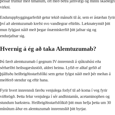
þessar frumur með tímanum, oft með betra jafnvægi og minni skaðlegri
virkni.
Enduruppbyggingarferlið getur tekið mánuði til ár, sem er ástæðan fyrir
því að alemtuzumab krefst svo vandlegrar eftirlits. Læknateymið þitt
mun fylgjast náið með þegar ónæmiskerfið þitt jafnar sig og
endurjafnar sig.
Hvernig á ég að taka Alemtuzumab?
Þú færð alemtuzumab í gegnum IV-innrennsli á sjúkrahúsi eða
sérhæfðri heilsugæslustöð, aldrei heima. Lyfið er alltaf gefið af
þjálfuðu heilbrigðisstarfsfólki sem getur fylgst náið með þér meðan á
meðferð stendur og eftir hana.
Fyrir hvert innrennsli færðu venjulega forlyf til að koma í veg fyrir
viðbrögð. Þetta felur venjulega í sér andhistamín, acetaminophen og
stundum barkstera. Heilbrigðisstarfsfólkið þitt mun hefja þetta um 30
mínútum áður en alemtuzumab innrennslið þitt byrjar.