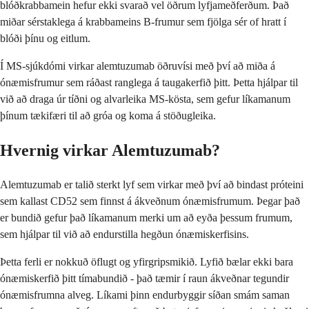
blóðkrabbamein hefur ekki svarað vel öðrum lyfjameðferðum. Það
miðar sérstaklega á krabbameins B-frumur sem fjölga sér of hratt í
blóði þínu og eitlum.
Í MS-sjúkdómi virkar alemtuzumab öðruvísi með því að miða á
ónæmisfrumur sem ráðast ranglega á taugakerfið þitt. Þetta hjálpar til
við að draga úr tíðni og alvarleika MS-kösta, sem gefur líkamanum
þínum tækifæri til að gróa og koma á stöðugleika.
Hvernig virkar Alemtuzumab?
Alemtuzumab er talið sterkt lyf sem virkar með því að bindast próteini
sem kallast CD52 sem finnst á ákveðnum ónæmisfrumum. Þegar það
er bundið gefur það líkamanum merki um að eyða þessum frumum,
sem hjálpar til við að endurstilla hegðun ónæmiskerfisins.
Þetta ferli er nokkuð öflugt og yfirgripsmikið. Lyfið bælar ekki bara
ónæmiskerfið þitt tímabundið - það tæmir í raun ákveðnar tegundir
ónæmisfrumna alveg. Líkami þinn endurbyggir síðan smám saman