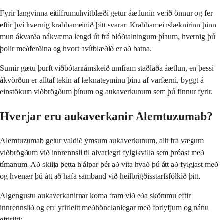
Fyrir langvinna eitilfrumuhvítblæði getur áætlunin verið önnur og fer
eftir því hvernig krabbameinið þitt svarar. Krabbameinslæknirinn þinn
mun ákvarða nákvæma lengd út frá blóðtalningum þínum, hvernig þú
þolir meðferðina og hvort hvítblæðið er að batna.
Sumir gætu þurft viðbótarnámskeið umfram staðlaða áætlun, en þessi
ákvörðun er alltaf tekin af læknateyminu þínu af varfærni, byggt á
einstökum viðbrögðum þínum og aukaverkunum sem þú finnur fyrir.
Hverjar eru aukaverkanir Alemtuzumab?
Alemtuzumab getur valdið ýmsum aukaverkunum, allt frá vægum
viðbrögðum við innrennsli til alvarlegri fylgikvilla sem þróast með
tímanum. Að skilja þetta hjálpar þér að vita hvað þú átt að fylgjast með
og hvenær þú átt að hafa samband við heilbrigðisstarfsfólkið þitt.
Algengustu aukaverkanirnar koma fram við eða skömmu eftir
innrennslið og eru yfirleitt meðhöndlanlegar með forlyfjum og nánu
eftirliti: