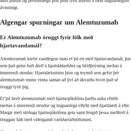
aldri þínum og persónulegu þoli þínu fyrir áhættu á móti hugsanlegum
ávinningi.
Algengar spurningar um Alemtuzumab
Er Alemtuzumab öruggt fyrir fólk með
hjartavandamál?
Alemtuzumab krefst vandlegrar mats ef þú ert með hjartavandamál, þar
sem það getur haft áhrif á hjartsláttartíðni og blóðþrýsting meðan á
innrennsli stendur. Hjartalæknirinn þinn og teymið sem gefur þér
alemtuzumab munu vinna saman að því að ákvarða hvort það sé
öruggt fyrir þig.
Ef þú færð alemtuzumab með hjartasjúkdóma þarftu auka eftirlit
meðan á innrennsli stendur og hugsanlega eftirlit með hjartslætti á eftir.
Margir með stöðuga hjartasjúkdóma geta samt fengið þessa meðferð á
öruggan hátt með viðeigandi varúðarráðstöfunum.