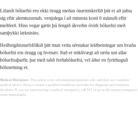
Lifandi bóluefni eru ekki örugg meðan ónæmiskerfið þitt er að jafna
sig eftir alemtuzumab, venjulega í að minnsta kosti 6 mánuði eftir
meðferð. Hins vegar gætir þú fengið ákveðin óvirk bóluefni með
samþykki læknisins.
Heilbrigðisstarfsfólkið þitt mun veita sérstakar leiðbeiningar um hvaða
bóluefni eru örugg og hvenær. Það er mikilvægt að ræða um allar
bóluefnaþarfir, þar með talið ferðabóluefni, vel áður en fyrirhuguð
bólusetning er.
Medical Disclaimer:
This article is for informational purposes only and does not constitute
medical advice. Always consult a qualified healthcare provider for diagnosis and treatment
decisions. If you are experiencing a medical emergency, call 911 or go to the nearest emergency
room immediately.