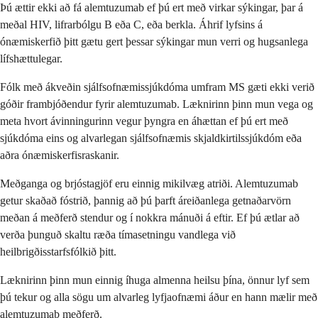
Þú ættir ekki að fá alemtuzumab ef þú ert með virkar sýkingar, þar á
meðal HIV, lifrarbólgu B eða C, eða berkla. Áhrif lyfsins á
ónæmiskerfið þitt gætu gert þessar sýkingar mun verri og hugsanlega
lífshættulegar.
Fólk með ákveðin sjálfsofnæmissjúkdóma umfram MS gæti ekki verið
góðir frambjóðendur fyrir alemtuzumab. Læknirinn þinn mun vega og
meta hvort ávinningurinn vegur þyngra en áhættan ef þú ert með
sjúkdóma eins og alvarlegan sjálfsofnæmis skjaldkirtilssjúkdóm eða
aðra ónæmiskerfisraskanir.
Meðganga og brjóstagjöf eru einnig mikilvæg atriði. Alemtuzumab
getur skaðað fóstrið, þannig að þú þarft áreiðanlega getnaðarvörn
meðan á meðferð stendur og í nokkra mánuði á eftir. Ef þú ætlar að
verða þunguð skaltu ræða tímasetningu vandlega við
heilbrigðisstarfsfólkið þitt.
Læknirinn þinn mun einnig íhuga almenna heilsu þína, önnur lyf sem
þú tekur og alla sögu um alvarleg lyfjaofnæmi áður en hann mælir með
alemtuzumab meðferð.