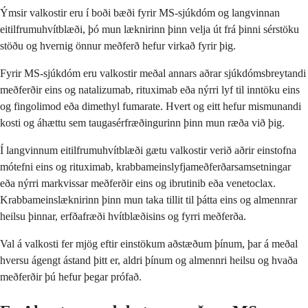
Ýmsir valkostir eru í boði bæði fyrir MS-sjúkdóm og langvinnan
eitilfrumuhvítblæði, þó mun læknirinn þinn velja út frá þinni sérstöku
stöðu og hvernig önnur meðferð hefur virkað fyrir þig.
Fyrir MS-sjúkdóm eru valkostir meðal annars aðrar sjúkdómsbreytandi
meðferðir eins og natalizumab, rituximab eða nýrri lyf til inntöku eins
og fingolimod eða dimethyl fumarate. Hvert og eitt hefur mismunandi
kosti og áhættu sem taugasérfræðingurinn þinn mun ræða við þig.
Í langvinnum eitilfrumuhvítblæði gætu valkostir verið aðrir einstofna
mótefni eins og rituximab, krabbameinslyfjameðferðarsamsetningar
eða nýrri markvissar meðferðir eins og ibrutinib eða venetoclax.
Krabbameinslæknirinn þinn mun taka tillit til þátta eins og almennrar
heilsu þinnar, erfðafræði hvítblæðisins og fyrri meðferða.
Val á valkosti fer mjög eftir einstökum aðstæðum þínum, þar á meðal
hversu ágengt ástand þitt er, aldri þínum og almennri heilsu og hvaða
meðferðir þú hefur þegar prófað.