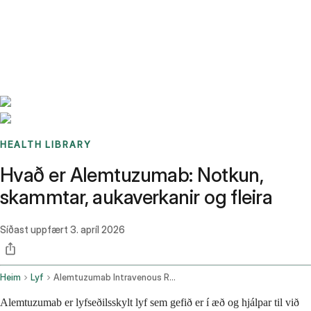
Benchmarks
Stories
FAQ
Sign up / Log in
HEALTH LIBRARY
Hvað er Alemtuzumab: Notkun,
skammtar, aukaverkanir og fleira
Síðast uppfært
3. apríl 2026
Heim
Lyf
Alemtuzumab Intravenous Route
Alemtuzumab er lyfseðilsskylt lyf sem gefið er í æð og hjálpar til við