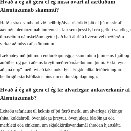
Hvað á ég að gera ef ég missi óvart af áætluðum
Alemtuzumab skammti?
Hafðu strax samband við heilbrigðisstarfsfólkið þitt ef þú missir af
áætluðu alemtuzumab innrennsli. Þar sem þessi lyf eru gefin í vandlega
tímasettum námskeiðum getur það haft áhrif á hversu vel meðferðin
virkar að missa af skömmtum.
Læknateymið þitt mun endurskipuleggja skammtinn þinn eins fljótt og
auðið er og gæti aðeins breytt meðferðaráætluninni þinni. Ekki reyna
að „ná upp“ með því að taka auka lyf - fylgdu alltaf leiðbeiningum
heilbrigðisstarfsfólksins þíns um endurskipulagningu.
Hvað á ég að gera ef ég fæ alvarlegar aukaverkanir af
Alemtuzumab?
Leitaðu tafarlaust til læknis ef þú færð merki um alvarlega sýkingu
(hita, kuldahroll, óvenjulega þreytu), óvenjulega blæðingu eða
marbletti eða einkenni um skjaldkirtilsvandamál (hraðan hjartslátt,