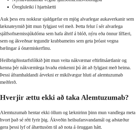
Óregluleiki í hjartslætti
Auk þess eru nokkrar sjaldgæfar en mjög alvarlegar aukaverkanir sem
læknateymið þitt mun fylgjast vel með. Þetta felur í sér alvarlega
sjálfsofnæmissjúkdóma sem hafa áhrif á blóð, nýru eða önnur líffæri,
sem og ákveðnar tegundir krabbameins sem geta þróast vegna
bælingar á ónæmiskerfinu.
Heilbrigðisstarfsfólkið þitt mun veita nákvæmar eftirlitsáætlanir og
kenna þér nákvæmlega hvaða einkenni þú átt að fylgjast með heima.
Þessi áframhaldandi árvekni er mikilvægur hluti af alemtuzumab
meðferð.
Hverjir ættu ekki að taka Alemtuzumab?
Alemtuzumab hentar ekki öllum og læknirinn þinn mun vandlega meta
hvort það sé rétt fyrir þig. Ákveðin heilsufarsvandamál og aðstæður
gera þessi lyf of áhættusöm til að nota á öruggan hátt.