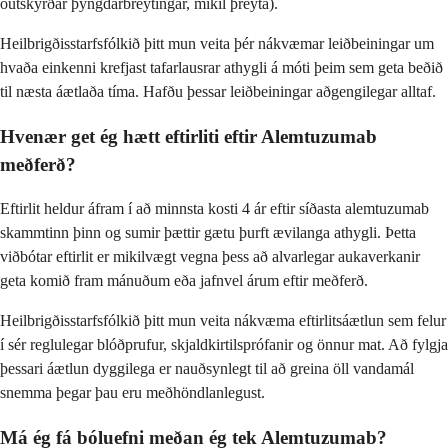
óútskýrðar þyngdarbreytingar, mikil þreyta).
Heilbrigðisstarfsfólkið þitt mun veita þér nákvæmar leiðbeiningar um
hvaða einkenni krefjast tafarlausrar athygli á móti þeim sem geta beðið
til næsta áætlaða tíma. Hafðu þessar leiðbeiningar aðgengilegar alltaf.
Hvenær get ég hætt eftirliti eftir Alemtuzumab
meðferð?
Eftirlit heldur áfram í að minnsta kosti 4 ár eftir síðasta alemtuzumab
skammtinn þinn og sumir þættir gætu þurft ævilanga athygli. Þetta
viðbótar eftirlit er mikilvægt vegna þess að alvarlegar aukaverkanir
geta komið fram mánuðum eða jafnvel árum eftir meðferð.
Heilbrigðisstarfsfólkið þitt mun veita nákvæma eftirlitsáætlun sem felur
í sér reglulegar blóðprufur, skjaldkirtilsprófanir og önnur mat. Að fylgja
þessari áætlun dyggilega er nauðsynlegt til að greina öll vandamál
snemma þegar þau eru meðhöndlanlegust.
Má ég fá bóluefni meðan ég tek Alemtuzumab?