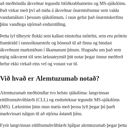
að meðhöndla ákveðnar tegundir blóðkrabbameins og MS-sjúkdóms.
Það virkar með því að miða á ákveðnar ónæmisfrumur sem valda
vandamálum í þessum sjúkdómum, í raun gefur það ónæmiskerfinu
þínu vandlega stjórnað endurstilling.
Þetta lyf tilheyrir flokki sem kallast einstofna mótefni, sem eru prótein
framleidd í rannsóknarstofu og hönnuð til að finna og bindast
ákveðnum markmiðum í líkamanum þínum. Hugsaðu um það sem
mjög nákvæmt tól sem læknateymið þitt notar þegar önnur meðferð
hefur ekki virkað eins vel og vonast var til.
Við hvað er Alemtuzumab notað?
Alemtuzumab meðhöndlar tvo helstu sjúkdóma: langvinnan
eitilfrumuhvítblæði (CLL) og endurteknar tegundir MS-sjúkdóms
(MS). Læknirinn þinn mun mæla með þessu lyfi þegar þú þarft
markvissari nálgun til að stjórna ástandi þínu.
Fyrir langvinnan eitilfrumuhvítblæði hjálpar alemtuzumab þegar þetta