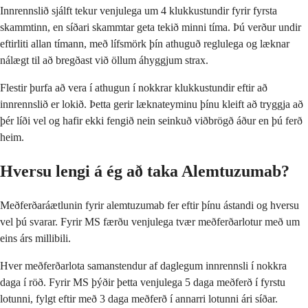
Innrennslið sjálft tekur venjulega um 4 klukkustundir fyrir fyrsta
skammtinn, en síðari skammtar geta tekið minni tíma. Þú verður undir
eftirliti allan tímann, með lífsmörk þín athuguð reglulega og læknar
nálægt til að bregðast við öllum áhyggjum strax.
Flestir þurfa að vera í athugun í nokkrar klukkustundir eftir að
innrennslið er lokið. Þetta gerir læknateyminu þínu kleift að tryggja að
þér líði vel og hafir ekki fengið nein seinkuð viðbrögð áður en þú ferð
heim.
Hversu lengi á ég að taka Alemtuzumab?
Meðferðaráætlunin fyrir alemtuzumab fer eftir þínu ástandi og hversu
vel þú svarar. Fyrir MS færðu venjulega tvær meðferðarlotur með um
eins árs millibili.
Hver meðferðarlota samanstendur af daglegum innrennsli í nokkra
daga í röð. Fyrir MS þýðir þetta venjulega 5 daga meðferð í fyrstu
lotunni, fylgt eftir með 3 daga meðferð í annarri lotunni ári síðar.