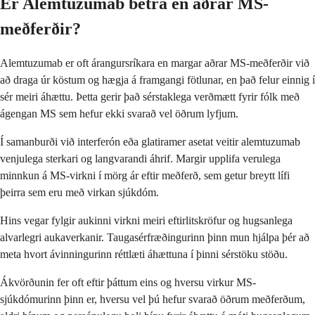
Er Alemtuzumab betra en aðrar MS-
meðferðir?
Alemtuzumab er oft árangursríkara en margar aðrar MS-meðferðir við
að draga úr köstum og hægja á framgangi fötlunar, en það felur einnig í
sér meiri áhættu. Þetta gerir það sérstaklega verðmætt fyrir fólk með
ágengan MS sem hefur ekki svarað vel öðrum lyfjum.
Í samanburði við interferón eða glatiramer asetat veitir alemtuzumab
venjulega sterkari og langvarandi áhrif. Margir upplifa verulega
minnkun á MS-virkni í mörg ár eftir meðferð, sem getur breytt lífi
þeirra sem eru með virkan sjúkdóm.
Hins vegar fylgir aukinni virkni meiri eftirlitskröfur og hugsanlega
alvarlegri aukaverkanir. Taugasérfræðingurinn þinn mun hjálpa þér að
meta hvort ávinningurinn réttlæti áhættuna í þinni sérstöku stöðu.
Ákvörðunin fer oft eftir þáttum eins og hversu virkur MS-
sjúkdómurinn þinn er, hversu vel þú hefur svarað öðrum meðferðum,