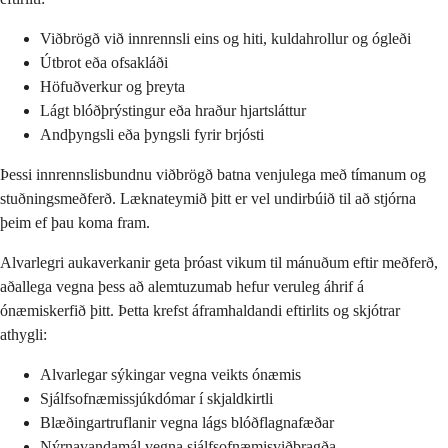
Viðbrögð við innrennsli eins og hiti, kuldahrollur og ógleði
Útbrot eða ofsakláði
Höfuðverkur og þreyta
Lágt blóðþrýstingur eða hraður hjartsláttur
Andþyngsli eða þyngsli fyrir brjósti
Þessi innrennslisbundnu viðbrögð batna venjulega með tímanum og
stuðningsmeðferð. Læknateymið þitt er vel undirbúið til að stjórna
þeim ef þau koma fram.
Alvarlegri aukaverkanir geta þróast vikum til mánuðum eftir meðferð,
aðallega vegna þess að alemtuzumab hefur veruleg áhrif á
ónæmiskerfið þitt. Þetta krefst áframhaldandi eftirlits og skjótrar
athygli:
Alvarlegar sýkingar vegna veikts ónæmis
Sjálfsofnæmissjúkdómar í skjaldkirtli
Blæðingartruflanir vegna lágs blóðflagnafæðar
Nýrnavandamál vegna sjálfsofnæmisviðbragða