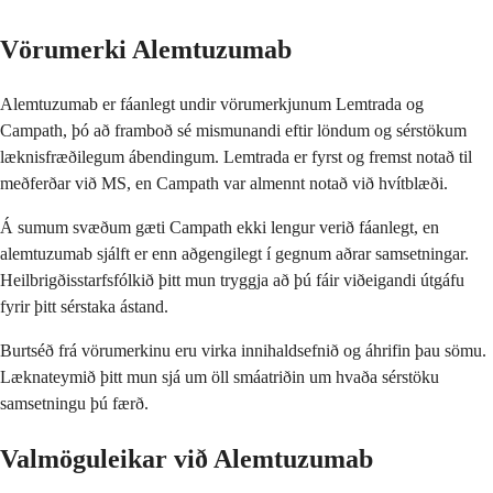
Vörumerki Alemtuzumab
Alemtuzumab er fáanlegt undir vörumerkjunum Lemtrada og
Campath, þó að framboð sé mismunandi eftir löndum og sérstökum
læknisfræðilegum ábendingum. Lemtrada er fyrst og fremst notað til
meðferðar við MS, en Campath var almennt notað við hvítblæði.
Á sumum svæðum gæti Campath ekki lengur verið fáanlegt, en
alemtuzumab sjálft er enn aðgengilegt í gegnum aðrar samsetningar.
Heilbrigðisstarfsfólkið þitt mun tryggja að þú fáir viðeigandi útgáfu
fyrir þitt sérstaka ástand.
Burtséð frá vörumerkinu eru virka innihaldsefnið og áhrifin þau sömu.
Læknateymið þitt mun sjá um öll smáatriðin um hvaða sérstöku
samsetningu þú færð.
Valmöguleikar við Alemtuzumab