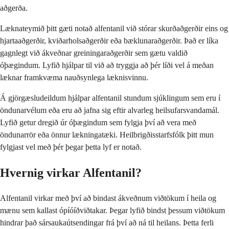
aðgerða.
Læknateymið þitt gæti notað alfentanil við stórar skurðaðgerðir eins og
hjartaaðgerðir, kviðarholsaðgerðir eða bæklunaraðgerðir. Það er líka
gagnlegt við ákveðnar greiningaraðgerðir sem gætu valdið
óþægindum. Lyfið hjálpar til við að tryggja að þér líði vel á meðan
læknar framkvæma nauðsynlega læknisvinnu.
Á gjörgæsludeildum hjálpar alfentanil stundum sjúklingum sem eru í
öndunarvélum eða eru að jafna sig eftir alvarleg heilsufarsvandamál.
Lyfið getur dregið úr óþægindum sem fylgja því að vera með
öndunarrör eða önnur lækningatæki. Heilbrigðisstarfsfólk þitt mun
fylgjast vel með þér þegar þetta lyf er notað.
Hvernig virkar Alfentanil?
Alfentanil virkar með því að bindast ákveðnum viðtökum í heila og
mænu sem kallast ópíóíðviðtakar. Þegar lyfið bindst þessum viðtökum
hindrar það sársaukaútsendingar frá því að ná til heilans. Þetta ferli