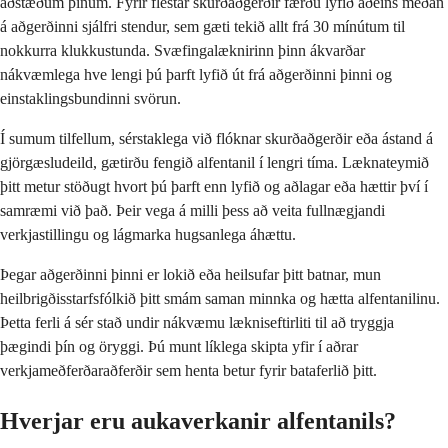
aðstæðum þínum. Fyrir flestar skurðaðgerðir færðu lyfið aðeins meðan
á aðgerðinni sjálfri stendur, sem gæti tekið allt frá 30 mínútum til
nokkurra klukkustunda. Svæfingalæknirinn þinn ákvarðar
nákvæmlega hve lengi þú þarft lyfið út frá aðgerðinni þinni og
einstaklingsbundinni svörun.
Í sumum tilfellum, sérstaklega við flóknar skurðaðgerðir eða ástand á
gjörgæsludeild, gætirðu fengið alfentanil í lengri tíma. Læknateymið
þitt metur stöðugt hvort þú þarft enn lyfið og aðlagar eða hættir því í
samræmi við það. Þeir vega á milli þess að veita fullnægjandi
verkjastillingu og lágmarka hugsanlega áhættu.
Þegar aðgerðinni þinni er lokið eða heilsufar þitt batnar, mun
heilbrigðisstarfsfólkið þitt smám saman minnka og hætta alfentanilinu.
Þetta ferli á sér stað undir nákvæmu lækniseftirliti til að tryggja
þægindi þín og öryggi. Þú munt líklega skipta yfir í aðrar
verkjameðferðaraðferðir sem henta betur fyrir bataferlið þitt.
Hverjar eru aukaverkanir alfentanils?