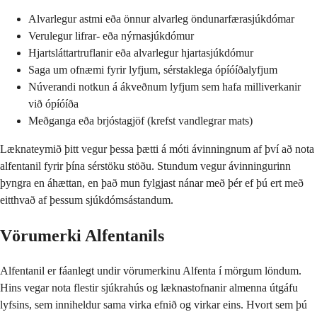
Alvarlegur astmi eða önnur alvarleg öndunarfærasjúkdómar
Verulegur lifrar- eða nýrnasjúkdómur
Hjartsláttartruflanir eða alvarlegur hjartasjúkdómur
Saga um ofnæmi fyrir lyfjum, sérstaklega ópíóíðalyfjum
Núverandi notkun á ákveðnum lyfjum sem hafa milliverkanir
við ópíóíða
Meðganga eða brjóstagjöf (krefst vandlegrar mats)
Læknateymið þitt vegur þessa þætti á móti ávinningnum af því að nota
alfentanil fyrir þína sérstöku stöðu. Stundum vegur ávinningurinn
þyngra en áhættan, en það mun fylgjast nánar með þér ef þú ert með
eitthvað af þessum sjúkdómsástandum.
Vörumerki Alfentanils
Alfentanil er fáanlegt undir vörumerkinu Alfenta í mörgum löndum.
Hins vegar nota flestir sjúkrahús og læknastofnanir almenna útgáfu
lyfsins, sem inniheldur sama virka efnið og virkar eins. Hvort sem þú