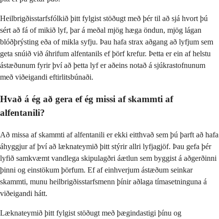
Heilbrigðisstarfsfólkið þitt fylgist stöðugt með þér til að sjá hvort þú
sért að fá of mikið lyf, þar á meðal mjög hæga öndun, mjög lágan
blóðþrýsting eða of mikla syfju. Þau hafa strax aðgang að lyfjum sem
geta snúið við áhrifum alfentanils ef þörf krefur. Þetta er ein af helstu
ástæðunum fyrir því að þetta lyf er aðeins notað á sjúkrastofnunum
með viðeigandi eftirlitsbúnaði.
Hvað á ég að gera ef ég missi af skammti af
alfentanili?
Að missa af skammti af alfentanili er ekki eitthvað sem þú þarft að hafa
áhyggjur af því að læknateymið þitt stýrir allri lyfjagjöf. Þau gefa þér
lyfið samkvæmt vandlega skipulagðri áætlun sem byggist á aðgerðinni
þinni og einstökum þörfum. Ef af einhverjum ástæðum seinkar
skammti, munu heilbrigðisstarfsmenn þínir aðlaga tímasetninguna á
viðeigandi hátt.
Læknateymið þitt fylgist stöðugt með þægindastigi þínu og