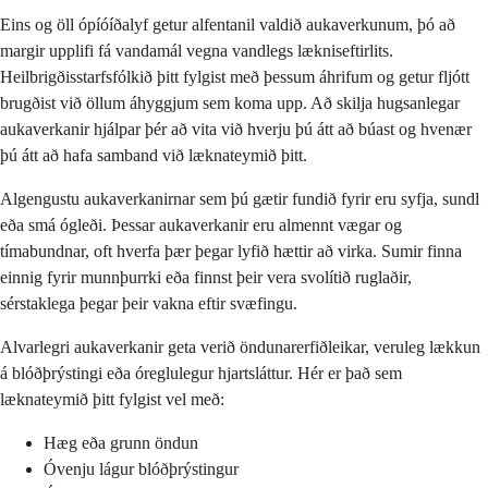
Eins og öll ópíóíðalyf getur alfentanil valdið aukaverkunum, þó að
margir upplifi fá vandamál vegna vandlegs lækniseftirlits.
Heilbrigðisstarfsfólkið þitt fylgist með þessum áhrifum og getur fljótt
brugðist við öllum áhyggjum sem koma upp. Að skilja hugsanlegar
aukaverkanir hjálpar þér að vita við hverju þú átt að búast og hvenær
þú átt að hafa samband við læknateymið þitt.
Algengustu aukaverkanirnar sem þú gætir fundið fyrir eru syfja, sundl
eða smá ógleði. Þessar aukaverkanir eru almennt vægar og
tímabundnar, oft hverfa þær þegar lyfið hættir að virka. Sumir finna
einnig fyrir munnþurrki eða finnst þeir vera svolítið ruglaðir,
sérstaklega þegar þeir vakna eftir svæfingu.
Alvarlegri aukaverkanir geta verið öndunarerfiðleikar, veruleg lækkun
á blóðþrýstingi eða óreglulegur hjartsláttur. Hér er það sem
læknateymið þitt fylgist vel með:
Hæg eða grunn öndun
Óvenju lágur blóðþrýstingur