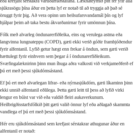
eða krefjast sérstakra varúðarráðstafana. Læknateymið þitt fer yfir alla
sjúkrasögu þína áður en þetta lyf er notað til að tryggja að það sé
öruggt fyrir þig. Að vera opinn um heilsufarsvandamál þín og lyf
hjálpar þeim að taka bestu ákvarðanirnar fyrir umönnun þína.
Fólk með alvarleg öndunarerfiðleika, eins og verulega astma eða
langvinna lungnateppu (COPD), gæti ekki verið góðir frambjóðendur
fyrir alfentanil. Lyfið getur hægt enn frekar á öndun, sem gæti verið
hættulegt fyrir einhvern sem þegar á í öndunarerfiðleikum.
Svæfingalæknirinn þinn mun íhuga aðra valkosti við verkjameðferð ef
þú ert með þessi sjúkdómsástand.
Ef þú ert með alvarlegan lifrar- eða nýrnasjúkdóm, gæti líkaminn þinn
ekki unnið alfentanil eðlilega. Þetta gæti leitt til þess að lyfið virki
lengur en búist var við eða valdið fleiri aukaverkunum.
Heilbrigðisstarfsfólkið þitt gæti valið önnur lyf eða aðlagað skammta
vandlega ef þú ert með þessi sjúkdómsástand.
Hér eru sjúkdómsástand sem krefjast sérstakrar athugunar áður en
alfentanil er notað: