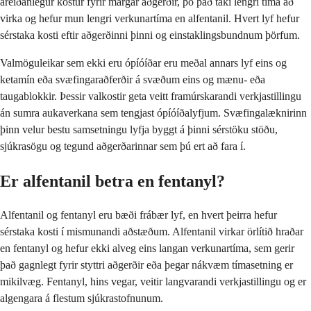
áreiðanlegur kostur fyrir margar aðgerðir, þó það taki lengri tíma að
virka og hefur mun lengri verkunartíma en alfentanil. Hvert lyf hefur
sérstaka kosti eftir aðgerðinni þinni og einstaklingsbundnum þörfum.
Valmöguleikar sem ekki eru ópíóíðar eru meðal annars lyf eins og
ketamín eða svæfingaraðferðir á svæðum eins og mænu- eða
taugablokkir. Þessir valkostir geta veitt framúrskarandi verkjastillingu
án sumra aukaverkana sem tengjast ópíóíðalyfjum. Svæfingalæknirinn
þinn velur bestu samsetningu lyfja byggt á þinni sérstöku stöðu,
sjúkrasögu og tegund aðgerðarinnar sem þú ert að fara í.
Er alfentanil betra en fentanyl?
Alfentanil og fentanyl eru bæði frábær lyf, en hvert þeirra hefur
sérstaka kosti í mismunandi aðstæðum. Alfentanil virkar örlítið hraðar
en fentanyl og hefur ekki alveg eins langan verkunartíma, sem gerir
það gagnlegt fyrir styttri aðgerðir eða þegar nákvæm tímasetning er
mikilvæg. Fentanyl, hins vegar, veitir langvarandi verkjastillingu og er
algengara á flestum sjúkrastofnunum.