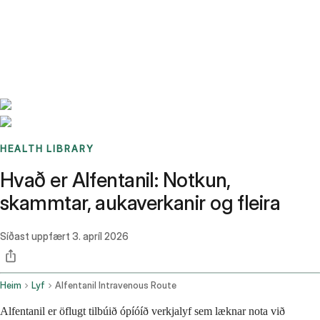
Benchmarks
Stories
FAQ
Sign up / Log in
HEALTH LIBRARY
Hvað er Alfentanil: Notkun,
skammtar, aukaverkanir og fleira
Síðast uppfært
3. apríl 2026
Heim
Lyf
Alfentanil Intravenous Route
Alfentanil er öflugt tilbúið ópíóíð verkjalyf sem læknar nota við