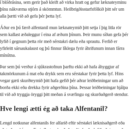
í blóðrásina, sem gerir það kleift að virka hratt og gefur læknateyminu
þínu nákvæma stjórn á skömmtun. Heilbrigðisstarfsfólkið þitt sér um
alla þætti við að gefa þér þetta lyf.
Áður en þú færð alfentanil mun læknateymið þitt setja í þig litla rör
sem kallast æðaleggur í eina af æðum þínum. Þeir munu síðan gefa þér
lyfið í gegnum þetta rör með sérstakri dælu eða sprautu. Ferlið er
yfirleitt sársaukalaust og þú finnur líklega fyrir áhrifunum innan fárra
mínútna.
Þar sem þú verður á sjúkrastofnun þarftu ekki að hafa áhyggjur af
takmörkunum á mat eða drykk sem eru sérstakar fyrir þetta lyf. Hins
vegar gæti skurðteymið þitt hafa gefið þér aðrar leiðbeiningar um að
borða ekki eða drekka fyrir aðgerðina þína. Þessar leiðbeiningar hjálpa
til við að tryggja öryggi þitt meðan á svæfingu og skurðaðgerð stendur.
Hve lengi ætti ég að taka Alfentanil?
Lengd notkunar alfentanils fer alfarið eftir sérstakri læknisaðgerð eða