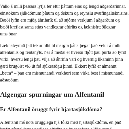
Valið á milli þessara lyfja fer eftir þáttum eins og lengd aðgerðarinnar,
einstökum sjúkdómum þínum og óskum og reynslu svæfingalæknisins.
Bæði lyfin eru mjög áhrifarík til að stjórna verkjum í aðgerðum og
bæði krefjast sama stigs vandlegrar eftirlits og læknisfræðilegrar
umsjónar.
Læknateymið þitt tekur tillit til margra þátta þegar það velur á milli
alfentanils og fentanýls. Þar á meðal er hversu fljótt þau þurfa að lyfið
virki, hversu lengi þau vilja að áhrifin vari og hvernig líkaminn þinn
gæti brugðist við út frá sjúkrasögu þinni. Ekkert lyfið er almennt
„betra“ – þau eru mismunandi verkfæri sem virka best í mismunandi
aðstæðum.
Algengar spurningar um Alfentanil
Er Alfentanil öruggt fyrir hjartasjúkdóma?
Alfentanil má nota örugglega hjá fólki með hjartasjúkdóma, en það