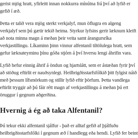
gerist mjög hratt, yfirleitt innan nokkurra mínútna frá því að lyfið er
gefið í æð.
Þetta er talið vera mjög sterkt verkjalyf, mun öflugra en algeng
verkjalyf sem þú gætir tekið heima. Styrkur lyfsins gerir læknum kleift
að nota minna magn á meðan þeir veita samt árangursríka
verkjastillingu. Líkaminn þinn vinnur alfentanil tiltölulega hratt, sem
gefur læknateyminu þínu góða stjórn á því hversu lengi áhrifin vara.
Lyfið hefur einnig áhrif á öndun og hjartslátt, sem er ástæðan fyrir því
að stöðug eftirlit er nauðsynlegt. Heilbrigðisstarfsfólkið þitt fylgist náið
með þessum lífsmörkum og stillir lyfið eftir þörfum. Þetta vandlega
eftirlit tryggir að þú fáir rétt magn af verkjastillingu á meðan þú ert
öruggur í gegnum aðgerðina.
Hvernig á ég að taka Alfentanil?
Þú tekur ekki alfentanil sjálfur - það er alltaf gefið af þjálfuðu
heilbrigðisstarfsfólki í gegnum æð í handlegg eða hendi. Lyfið fer beint