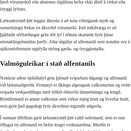
færð vörumerkið eða almennu útgáfuna hefur ekki áhrif á virkni eða
öryggi lyfsins.
Læknateymið þitt leggur áherslu á að nota viðeigandi styrk og
samsetningu frekar en ákveðið vörumerki. Það mikilvæga er að
þjálfaðir sérfræðingar gefa rétt lyf í réttum skammti fyrir þínar
einstaklingsbundnu þarfir. Allar útgáfur af alfentanili sem notaðar eru á
sjúkrastofnunum uppfylla ströng gæða- og öryggisstaðla.
Valmöguleikar í stað alfentanils
Nokkrar aðrar ópíóíðalyf geta þjónað svipuðum tilgangi og alfentanil
við læknisaðgerðir. Fentanyl er líklega algengasti valkosturinn og veitir
svipaða verkjastillingu með örlítið öðruvísi tímasetningu og lengd.
Remifentanil er annar valkostur sem virkar mjög hratt og hverfur hratt,
sem gerir það gagnlegt fyrir ákveðnar tegundir aðgerða.
Í sumum tilfellum gæti læknateymið þitt valið sufentanil, sem er enn
öflugra en alfentanil en hefur lengri verkunartíma. Morfín er