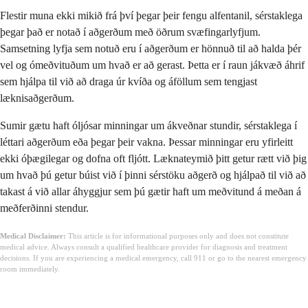
Flestir muna ekki mikið frá því þegar þeir fengu alfentanil, sérstaklega
þegar það er notað í aðgerðum með öðrum svæfingarlyfjum.
Samsetning lyfja sem notuð eru í aðgerðum er hönnuð til að halda þér
vel og ómeðvituðum um hvað er að gerast. Þetta er í raun jákvæð áhrif
sem hjálpa til við að draga úr kvíða og áföllum sem tengjast
læknisaðgerðum.
Sumir gætu haft óljósar minningar um ákveðnar stundir, sérstaklega í
léttari aðgerðum eða þegar þeir vakna. Þessar minningar eru yfirleitt
ekki óþægilegar og dofna oft fljótt. Læknateymið þitt getur rætt við þig
um hvað þú getur búist við í þinni sérstöku aðgerð og hjálpað til við að
takast á við allar áhyggjur sem þú gætir haft um meðvitund á meðan á
meðferðinni stendur.
Medical Disclaimer:
This article is for informational purposes only and does not constitute
medical advice. Always consult a qualified healthcare provider for diagnosis and treatment
decisions. If you are experiencing a medical emergency, call 911 or go to the nearest emergency
room immediately.