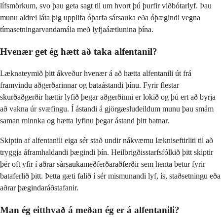
lífsmörkum, svo þau geta sagt til um hvort þú þurfir viðbótarlyf. Þau
munu aldrei láta þig upplifa óþarfa sársauka eða óþægindi vegna
tímasetningarvandamála með lyfjaáætlunina þína.
Hvenær get ég hætt að taka alfentanil?
Læknateymið þitt ákveður hvenær á að hætta alfentanili út frá
framvindu aðgerðarinnar og bataástandi þínu. Fyrir flestar
skurðaðgerðir hættir lyfið þegar aðgerðinni er lokið og þú ert að byrja
að vakna úr svæfingu. Í ástandi á gjörgæsludeildum munu þau smám
saman minnka og hætta lyfinu þegar ástand þitt batnar.
Skiptin af alfentanili eiga sér stað undir nákvæmu lækniseftirliti til að
tryggja áframhaldandi þægindi þín. Heilbrigðisstarfsfólkið þitt skiptir
þér oft yfir í aðrar sársaukameðferðaraðferðir sem henta betur fyrir
bataferlið þitt. Þetta gæti falið í sér mismunandi lyf, ís, staðsetningu eða
aðrar þægindaráðstafanir.
Man ég eitthvað á meðan ég er á alfentanili?