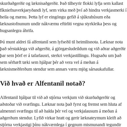
skurðaðgerðir og læknisaðgerðir. Það tilheyrir flokki lyfja sem kallast
fíkniefnaverkjaeyðandi lyf, sem virka með því að hindra verkjasmerki í
heila og mænu. Þetta lyf er eingöngu gefið á sjúkrahúsum eða
læknastofnunum undir nákvæmu eftirliti vegna styrkleika þess og
hugsanlegra áhrifa.
Þú munt aldrei fá alfentanil sem lyfseðil til heimilisnota. Læknar nota
það sérstaklega við aðgerðir, á gjörgæsludeildum og við aðrar aðgerðir
þar sem þörf er á tafarlausri, sterkri verkjastillingu. Hugsaðu um það
sem sérhæft tæki sem hjálpar þér að vera vel á meðan á
læknismeðferðum stendur sem annars væru mjög sársaukafullar.
Við hvað er Alfentanil notað?
Alfentanil hjálpar til við að stjórna verkjum við skurðaðgerðir og
aðstoðar við svæfingu. Læknar nota það fyrst og fremst sem hluta af
almennri svæfingu til að halda þér vel og verkjalausum á meðan á
aðgerðum stendur. Lyfið virkar hratt og gerir læknateymum kleift að
stjórna verkjastigi þínu nákvæmlega í gegnum mismunandi tegundir