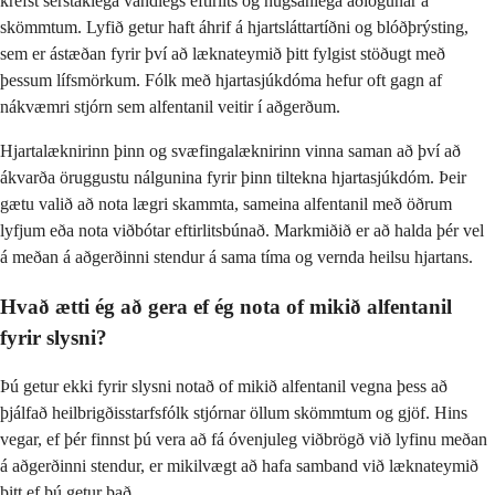
krefst sérstaklega vandlegs eftirlits og hugsanlega aðlögunar á
skömmtum. Lyfið getur haft áhrif á hjartsláttartíðni og blóðþrýsting,
sem er ástæðan fyrir því að læknateymið þitt fylgist stöðugt með
þessum lífsmörkum. Fólk með hjartasjúkdóma hefur oft gagn af
nákvæmri stjórn sem alfentanil veitir í aðgerðum.
Hjartalæknirinn þinn og svæfingalæknirinn vinna saman að því að
ákvarða öruggustu nálgunina fyrir þinn tiltekna hjartasjúkdóm. Þeir
gætu valið að nota lægri skammta, sameina alfentanil með öðrum
lyfjum eða nota viðbótar eftirlitsbúnað. Markmiðið er að halda þér vel
á meðan á aðgerðinni stendur á sama tíma og vernda heilsu hjartans.
Hvað ætti ég að gera ef ég nota of mikið alfentanil
fyrir slysni?
Þú getur ekki fyrir slysni notað of mikið alfentanil vegna þess að
þjálfað heilbrigðisstarfsfólk stjórnar öllum skömmtum og gjöf. Hins
vegar, ef þér finnst þú vera að fá óvenjuleg viðbrögð við lyfinu meðan
á aðgerðinni stendur, er mikilvægt að hafa samband við læknateymið
þitt ef þú getur það.