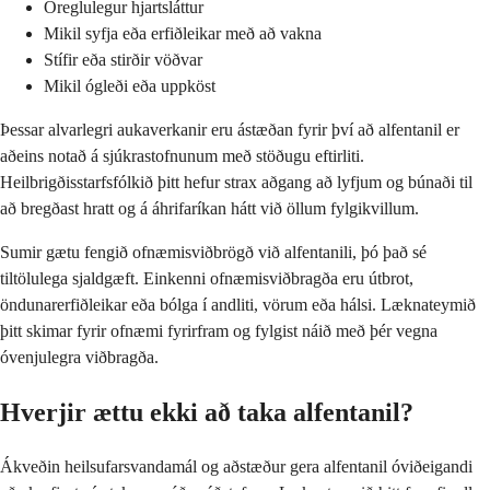
Óreglulegur hjartsláttur
Mikil syfja eða erfiðleikar með að vakna
Stífir eða stirðir vöðvar
Mikil ógleði eða uppköst
Þessar alvarlegri aukaverkanir eru ástæðan fyrir því að alfentanil er
aðeins notað á sjúkrastofnunum með stöðugu eftirliti.
Heilbrigðisstarfsfólkið þitt hefur strax aðgang að lyfjum og búnaði til
að bregðast hratt og á áhrifaríkan hátt við öllum fylgikvillum.
Sumir gætu fengið ofnæmisviðbrögð við alfentanili, þó það sé
tiltölulega sjaldgæft. Einkenni ofnæmisviðbragða eru útbrot,
öndunarerfiðleikar eða bólga í andliti, vörum eða hálsi. Læknateymið
þitt skimar fyrir ofnæmi fyrirfram og fylgist náið með þér vegna
óvenjulegra viðbragða.
Hverjir ættu ekki að taka alfentanil?
Ákveðin heilsufarsvandamál og aðstæður gera alfentanil óviðeigandi