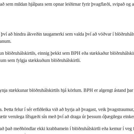
sem mildan hjálpara sem opnar leiðirnar fyrir þvagflæði, svipað og að o
ð því að hindra ákveðin taugamerki sem valda því að vöðvar í blöðruhálsk
amanum.
un blöðruhálskirtils, einnig þekkt sem BPH eða stækkaður blöðruhálskirt
ennum sem fylgja stækkuðum blöðruhálskirtli.
ynja stækkunar blöðruhálskirtils hjá körlum. BPH er algengt ástand þa
. Þetta felur í sér erfiðleika við að byrja að þvagast, veik þvagstraumur
 bætir verulega lífsgæði sín með því að draga úr þessum óþægilegu eink
m að það meðhöndlar ekki krabbamein í blöðruhálskirtli eða kemur í veg 