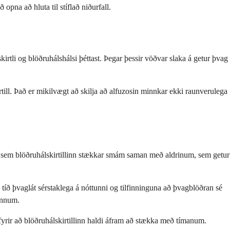
pna að hluta til stíflað niðurfall.
irtli og blöðruhálshálsi þéttast. Þegar þessir vöðvar slaka á getur þvag
ill. Það er mikilvægt að skilja að alfuzosin minnkar ekki raunverulega
r sem blöðruhálskirtillinn stækkar smám saman með aldrinum, sem getur
, tíð þvaglát sérstaklega á nóttunni og tilfinninguna að þvagblöðran sé
ennum.
fyrir að blöðruhálskirtillinn haldi áfram að stækka með tímanum.