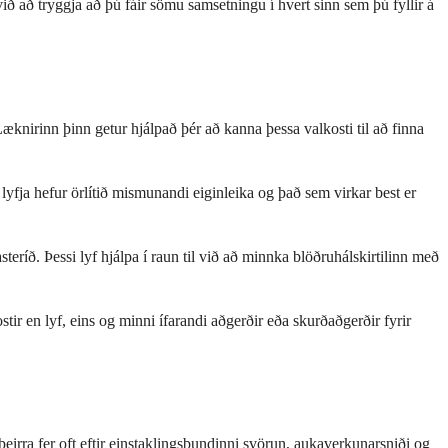
ið að tryggja að þú fáir sömu samsetningu í hvert sinn sem þú fyllir á
æknirinn þinn getur hjálpað þér að kanna þessa valkosti til að finna
yfja hefur örlítið mismunandi eiginleika og það sem virkar best er
eríð. Þessi lyf hjálpa í raun til við að minnka blöðruhálskirtilinn með
tir en lyf, eins og minni ífarandi aðgerðir eða skurðaðgerðir fyrir
þeirra fer oft eftir einstaklingsbundinni svörun, aukaverkunarsniði og