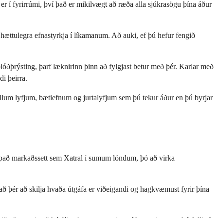
r í fyrirrúmi, því það er mikilvægt að ræða alla sjúkrasögu þína áður
il hættulegra efnastyrkja í líkamanum. Að auki, ef þú hefur fengið
óðþrýsting, þarf læknirinn þinn að fylgjast betur með þér. Karlar með
di þeirra.
öllum lyfjum, bætiefnum og jurtalyfjum sem þú tekur áður en þú byrjar
 það markaðssett sem Xatral í sumum löndum, þó að virka
pað þér að skilja hvaða útgáfa er viðeigandi og hagkvæmust fyrir þína