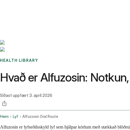
Benchmarks
Stories
FAQ
Sign up / Log in
HEALTH LIBRARY
Hvað er Alfuzosin: Notkun,
Síðast uppfært
3. apríl 2026
Heim
Lyf
Alfuzosin Oral Route
Alfuzosin er lyfseðilsskyld lyf sem hjálpar körlum með stækkað blöðruh