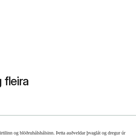
fleira
tilinn og blöðruhálshálsinn. Þetta auðveldar þvaglát og dregur úr