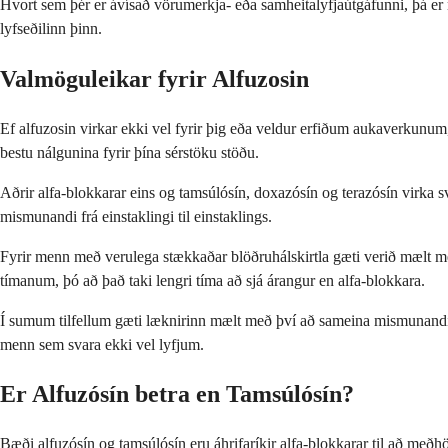
Hvort sem þér er ávísað vörumerkja- eða samheitalyfjaútgáfunni, þá er m
lyfseðilinn þinn.
Valmöguleikar fyrir Alfuzosin
Ef alfuzosin virkar ekki vel fyrir þig eða veldur erfiðum aukaverkunum,
bestu nálgunina fyrir þína sérstöku stöðu.
Aðrir alfa-blokkarar eins og tamsúlósín, doxazósín og terazósín virka s
mismunandi frá einstaklingi til einstaklings.
Fyrir menn með verulega stækkaðar blöðruhálskirtla gæti verið mælt með 
tímanum, þó að það taki lengri tíma að sjá árangur en alfa-blokkara.
Í sumum tilfellum gæti læknirinn mælt með því að sameina mismunandi tegu
menn sem svara ekki vel lyfjum.
Er Alfuzósín betra en Tamsúlósín?
Bæði alfuzósín og tamsúlósín eru áhrifaríkir alfa-blokkarar til að meðh