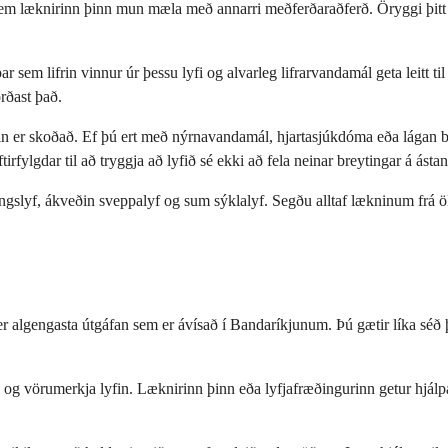
sem læknirinn þinn mun mæla með annarri meðferðaraðferð. Öryggi þitt e
ar sem lifrin vinnur úr þessu lyfi og alvarleg lifrarvandamál geta leitt t
rðast það.
in er skoðað. Ef þú ert með nýrnavandamál, hjartasjúkdóma eða lágan bl
irfylgdar til að tryggja að lyfið sé ekki að fela neinar breytingar á ástan
ingslyf, ákveðin sveppalyf og sum sýklalyf. Segðu alltaf lækninum frá 
r algengasta útgáfan sem er ávísað í Bandaríkjunum. Þú gætir líka séð
el og vörumerkja lyfin. Læknirinn þinn eða lyfjafræðingurinn getur hjál