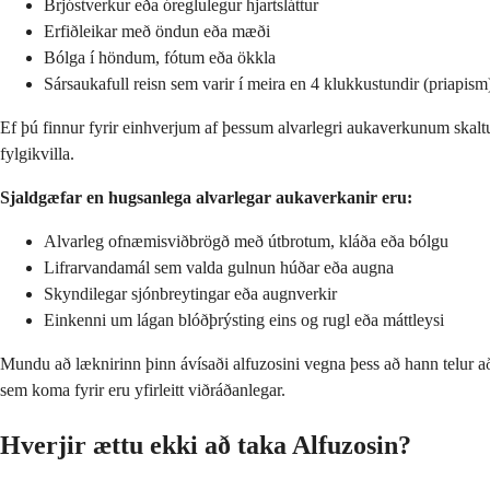
Brjóstverkur eða óreglulegur hjartsláttur
Erfiðleikar með öndun eða mæði
Bólga í höndum, fótum eða ökkla
Sársaukafull reisn sem varir í meira en 4 klukkustundir (priapism
Ef þú finnur fyrir einhverjum af þessum alvarlegri aukaverkunum skaltu
fylgikvilla.
Sjaldgæfar en hugsanlega alvarlegar aukaverkanir eru:
Alvarleg ofnæmisviðbrögð með útbrotum, kláða eða bólgu
Lifrarvandamál sem valda gulnun húðar eða augna
Skyndilegar sjónbreytingar eða augnverkir
Einkenni um lágan blóðþrýsting eins og rugl eða máttleysi
Mundu að læknirinn þinn ávísaði alfuzosini vegna þess að hann telur að
sem koma fyrir eru yfirleitt viðráðanlegar.
Hverjir ættu ekki að taka Alfuzosin?