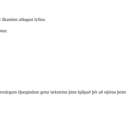
 líkaminn aðlagast lyfinu.
þinn:
r verulegum óþægindum getur læknirinn þinn hjálpað þér að stjórna þeim