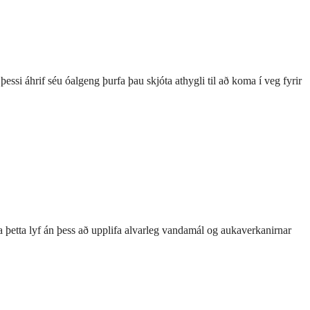
ssi áhrif séu óalgeng þurfa þau skjóta athygli til að koma í veg fyrir
a þetta lyf án þess að upplifa alvarleg vandamál og aukaverkanirnar