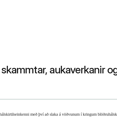
 skammtar, aukaverkanir og 
álskirtilseinkenni með því að slaka á vöðvunum í kringum blöðruhálskir