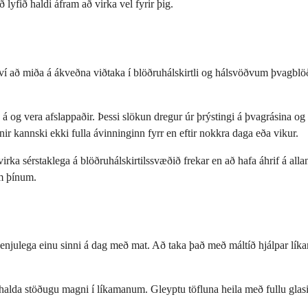
 lyfið haldi áfram að virka vel fyrir þig.
ví að miða á ákveðna viðtaka í blöðruhálskirtli og hálsvöðvum þvagblöðr
á og vera afslappaðir. Þessi slökun dregur úr þrýstingi á þvagrásina og 
ir kannski ekki fulla ávinninginn fyrr en eftir nokkra daga eða vikur.
virka sérstaklega á blöðruhálskirtilssvæðið frekar en að hafa áhrif á all
um þínum.
enjulega einu sinni á dag með mat. Að taka það með máltíð hjálpar líka
ðhalda stöðugu magni í líkamanum. Gleyptu töfluna heila með fullu glasi 