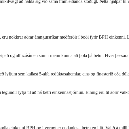
ikilvægt að halda sig við sama framleiðanda stöðugt. Þetta hjálpar til v
 eru nokkrar aðrar árangursríkar meðferðir í boði fyrir BPH einkenni. L
vipað og alfuzósín en sumir menn kunna að þola þá betur. Hver þessara l
lyfjum sem kallast 5-alfa redúktasahemlar, eins og fínasteríð eða dúlast
ndir lyfja til að ná betri einkennastjórnun. Einnig eru til aðrir valkos
öndla einkenni BPH og hvorugt er endanlega betra en hitt. Valið á milli 