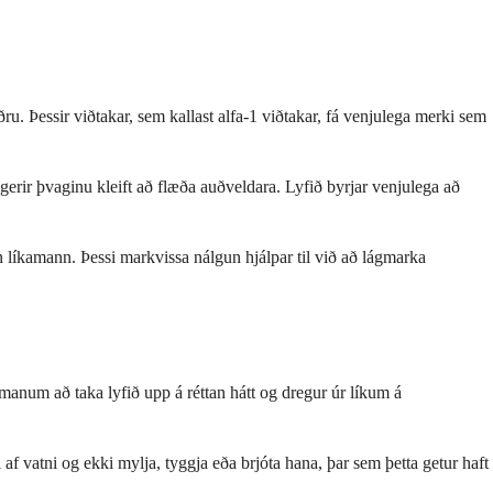
u. Þessir viðtakar, sem kallast alfa-1 viðtakar, fá venjulega merki sem
gerir þvaginu kleift að flæða auðveldara. Lyfið byrjar venjulega að
an líkamann. Þessi markvissa nálgun hjálpar til við að lágmarka
manum að taka lyfið upp á réttan hátt og dregur úr líkum á
af vatni og ekki mylja, tyggja eða brjóta hana, þar sem þetta getur haft