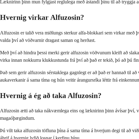
Læknirinn þinn mun fylgjast reglulega með ástandi þínu til að tryggja að
Hvernig virkar Alfuzosin?
Alfuzosin er talið vera miðlungs sterkur alfa-blokkari sem virkar með þ
valda því að vöðvarnir dragast saman og herðast.
Með því að hindra þessi merki gerir alfuzosin vöðvunum kleift að slaka 
virka innan nokkurra klukkustunda frá því að það er tekið, þó að þú finn
Það sem gerir alfuzosin sérstaklega gagnlegt er að það er hannað til að 
aukaverkanir á sama tíma og hún veitir árangursríka léttir frá einkenn
Hvernig á ég að taka Alfuzosin?
Alfuzosin ætti að taka nákvæmlega eins og læknirinn þinn ávísar því, v
magaóþægindum.
Þú vilt taka alfuzosin töfluna þína á sama tíma á hverjum degi til að vi
áhrif á hvernig lyfið losnar í kerfinu þínu.