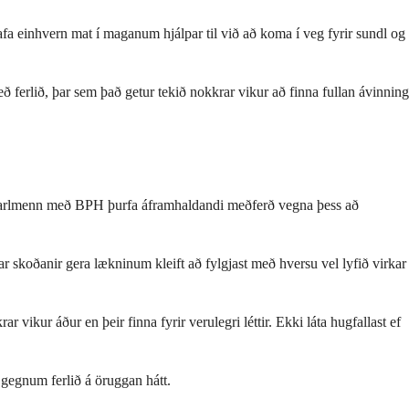
 hafa einhvern mat í maganum hjálpar til við að koma í veg fyrir sundl og
eð ferlið, þar sem það getur tekið nokkrar vikur að finna fullan ávinning
ir karlmenn með BPH þurfa áframhaldandi meðferð vegna þess að
ar skoðanir gera lækninum kleift að fylgjast með hversu vel lyfið virkar
vikur áður en þeir finna fyrir verulegri léttir. Ekki láta hugfallast ef
 gegnum ferlið á öruggan hátt.