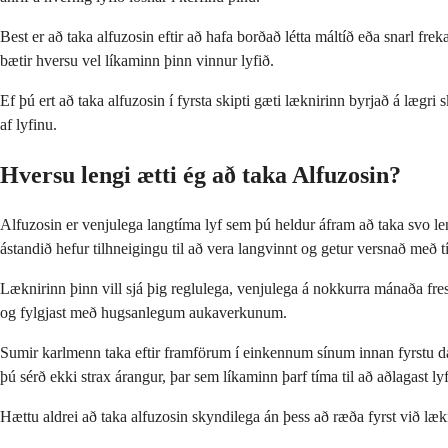
Best er að taka alfuzosin eftir að hafa borðað létta máltíð eða snarl fre
bætir hversu vel líkaminn þinn vinnur lyfið.
Ef þú ert að taka alfuzosin í fyrsta skipti gæti læknirinn byrjað á lægr
af lyfinu.
Hversu lengi ætti ég að taka Alfuzosin?
Alfuzosin er venjulega langtíma lyf sem þú heldur áfram að taka svo 
ástandið hefur tilhneigingu til að vera langvinnt og getur versnað með 
Læknirinn þinn vill sjá þig reglulega, venjulega á nokkurra mánaða frest
og fylgjast með hugsanlegum aukaverkunum.
Sumir karlmenn taka eftir framförum í einkennum sínum innan fyrstu daga 
þú sérð ekki strax árangur, þar sem líkaminn þarf tíma til að aðlagast ly
Hættu aldrei að taka alfuzosin skyndilega án þess að ræða fyrst við læk