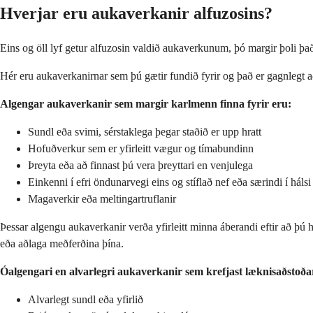
Hverjar eru aukaverkanir alfuzosins?
Eins og öll lyf getur alfuzosin valdið aukaverkunum, þó margir þoli þa
Hér eru aukaverkanirnar sem þú gætir fundið fyrir og það er gagnlegt að
Algengar aukaverkanir sem margir karlmenn finna fyrir eru:
Sundl eða svimi, sérstaklega þegar staðið er upp hratt
Hofuðverkur sem er yfirleitt vægur og tímabundinn
Þreyta eða að finnast þú vera þreyttari en venjulega
Einkenni í efri öndunarvegi eins og stíflað nef eða særindi í hálsi
Magaverkir eða meltingartruflanir
Þessar algengu aukaverkanir verða yfirleitt minna áberandi eftir að þú
eða aðlaga meðferðina þína.
Óalgengari en alvarlegri aukaverkanir sem krefjast læknisaðstoða
Alvarlegt sundl eða yfirlið