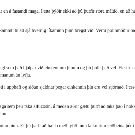
kar en á fastandi maga. Þetta þýðir ekki að þú þurfir stóra máltíð, en að
i skammti til að sjá hvernig líkaminn þinn bregst við. Vertu þolinmóður m
lengi sem það hjálpar við einkennum þínum og þú þolir það vel. Flest
tímanum án lyfja.
i í upphafi og síðan sjaldnar þegar einkennin þín eru vel stjórnað. Þess
sem þeir taka alfuzosin, á meðan aðrir gætu þurft að taka það í nokkrar 
finu.
ninn þinn. Ef þú þarft að hætta með lyfið mun læknirinn leiðbeina þér í