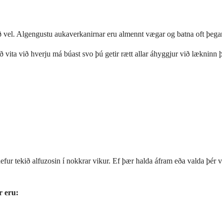
ð vel. Algengustu aukaverkanirnar eru almennt vægar og batna oft þegar
 vita við hverju má búast svo þú getir rætt allar áhyggjur við lækninn 
 hefur tekið alfuzosin í nokkrar vikur. Ef þær halda áfram eða valda þé
r eru: