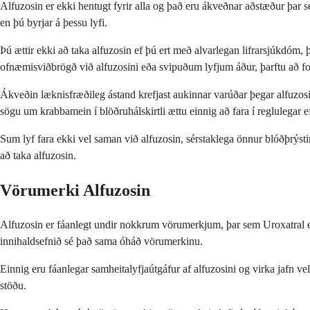
Alfuzosin er ekki hentugt fyrir alla og það eru ákveðnar aðstæður þar 
en þú byrjar á þessu lyfi.
Þú ættir ekki að taka alfuzosin ef þú ert með alvarlegan lifrarsjúkdóm, þ
ofnæmisviðbrögð við alfuzosini eða svipuðum lyfjum áður, þarftu að fo
Ákveðin læknisfræðileg ástand krefjast aukinnar varúðar þegar alfuzos
sögu um krabbamein í blöðruhálskirtli ættu einnig að fara í reglulegar eft
Sum lyf fara ekki vel saman við alfuzosin, sérstaklega önnur blóðþrýst
að taka alfuzosin.
Vörumerki Alfuzosin
Alfuzosin er fáanlegt undir nokkrum vörumerkjum, þar sem Uroxatral e
innihaldsefnið sé það sama óháð vörumerkinu.
Einnig eru fáanlegar samheitalyfjaútgáfur af alfuzosini og virka jafn v
stöðu.