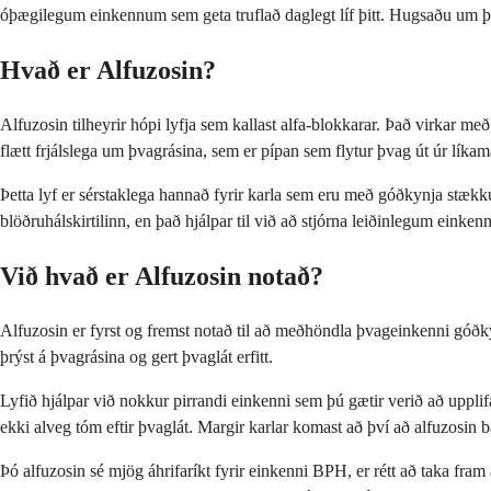
óþægilegum einkennum sem geta truflað daglegt líf þitt. Hugsaðu um það 
Hvað er Alfuzosin?
Alfuzosin tilheyrir hópi lyfja sem kallast alfa-blokkarar. Það virkar me
flætt frjálslega um þvagrásina, sem er pípan sem flytur þvag út úr lík
Þetta lyf er sérstaklega hannað fyrir karla sem eru með góðkynja stækk
blöðruhálskirtilinn, en það hjálpar til við að stjórna leiðinlegum eink
Við hvað er Alfuzosin notað?
Alfuzosin er fyrst og fremst notað til að meðhöndla þvageinkenni góðk
þrýst á þvagrásina og gert þvaglát erfitt.
Lyfið hjálpar við nokkur pirrandi einkenni sem þú gætir verið að upplifa
ekki alveg tóm eftir þvaglát. Margir karlar komast að því að alfuzosin
Þó alfuzosin sé mjög áhrifaríkt fyrir einkenni BPH, er rétt að taka fra