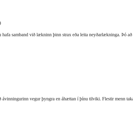
)
 hafa samband við lækninn þinn strax eða leita neyðarlækninga. Þó að þe
 ávinningurinn vegur þyngra en áhættan í þínu tilviki. Flestir menn tak