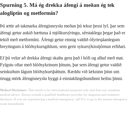
Spurning 5. Má ég drekka áfengi á meðan ég tek
alogliptín og metformín?
Þú ættir að takmarka áfengisneyslu meðan þú tekur þessi lyf, þar sem
áfengi getur aukið hættuna á mjólkursýringu, sérstaklega þegar það er
tekið með metformíni. Áfengi getur einnig valdið ófyrirsjáanlegum
breytingum á blóðsykursgildum, sem gerir sykursýkisstjórnun erfiðari.
Ef þú velur að drekka áfengi skaltu gera það í hófi og alltaf með mat.
Fylgstu oftar með blóðsykrinum þínum, þar sem áfengi getur valdið
seinkuðum lágum blóðsykursþáttum. Ræddu við lækninn þinn um
örugg mörk áfengisneyslu byggt á einstaklingsbundinni heilsu þinni.
Medical Disclaimer:
This article is for informational purposes only and does not constitute
medical advice. Always consult a qualified healthcare provider for diagnosis and treatment
decisions. If you are experiencing a medical emergency, call 911 or go to the nearest emergency
room immediately.