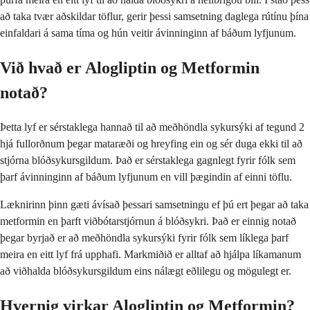
að taka tvær aðskildar töflur, gerir þessi samsetning daglega rútínu þína
einfaldari á sama tíma og hún veitir ávinninginn af báðum lyfjunum.
Við hvað er Alogliptin og Metformin
notað?
Þetta lyf er sérstaklega hannað til að meðhöndla sykursýki af tegund 2
hjá fullorðnum þegar mataræði og hreyfing ein og sér duga ekki til að
stjórna blóðsykursgildum. Það er sérstaklega gagnlegt fyrir fólk sem
þarf ávinninginn af báðum lyfjunum en vill þægindin af einni töflu.
Læknirinn þinn gæti ávísað þessari samsetningu ef þú ert þegar að taka
metformin en þarft viðbótarstjórnun á blóðsykri. Það er einnig notað
þegar byrjað er að meðhöndla sykursýki fyrir fólk sem líklega þarf
meira en eitt lyf frá upphafi. Markmiðið er alltaf að hjálpa líkamanum
að viðhalda blóðsykursgildum eins nálægt eðlilegu og mögulegt er.
Hvernig virkar Alogliptin og Metformin?