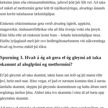
lækninn þinn eða eitrunarmiðstöðina, jafnvel þótt þér líði vel. Að taka
of mikið af metformíni getur leitt til mjólkursýringu, alvarlegs ástands
sem krefst tafarlausrar læknishjálpar.
Einkenni ofskömmtunar geta verið alvarleg ógleði, uppköst,
magaverkir, öndunarerfiðleikar eða að líða óvenju veikt eða þreytt.
Ekki bíða eftir að einkenni komi fram – leitaðu læknishjálpar strax.
Hafðu lyfjaglasið með þér svo heilbrigðisstarfsmenn viti nákvæmlega
hvað og hversu mikið þú tókst.
Spurning 3. Hvað á ég að gera ef ég gleymi að taka
skammt af aloglptíni og metformíni?
Ef þú gleymir að taka skammt, taktu hann um leið og þú manst eftir
því, helst með mat. Hins vegar, ef það er næstum kominn tími á næsta
áætlaða skammt, slepptu þá gleymda skammtinum og haltu áfram með
reglulega áætlun þína. Aldrei taka tvo skammta í einu til að bæta upp
gleymdan skammt.
Að missa af einstaka skammti mun ekki valda strax vandamálum, en