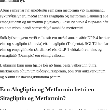
mismunandi lyf.
Aðrar samsettar lyfjameðferðir sem para metformin við mismunandi
sykursýkislyf eru meðal annars sitagliptin og metformin (Janumet) eða
empagliflozin og metformin (Synjardy). Þessi lyf virka á svipaðan hátt
en nota mismunandi samstarfslyf samhliða metformini.
Stök lyf sem gætu verið valkostir eru meðal annars aðrir DPP-4 hemlar
eins og sitagliptin (Januvia) eða linagliptin (Tradjenta). SGLT2 hemlar
eins og empagliflozin (Jardiance) eða GLP-1 viðtakaörvar eins og
semaglútíð (Ozempic) eru einnig valkostir.
Læknirinn þinn mun hjálpa þér að finna besta valkostinn út frá
markmiðum þínum um blóðsykursstjórnun, þoli fyrir aukaverkunum
og öðrum einstaklingsbundnum þáttum.
Eru Alogliptin og Metformin betri en
Sitagliptin og Metformin?