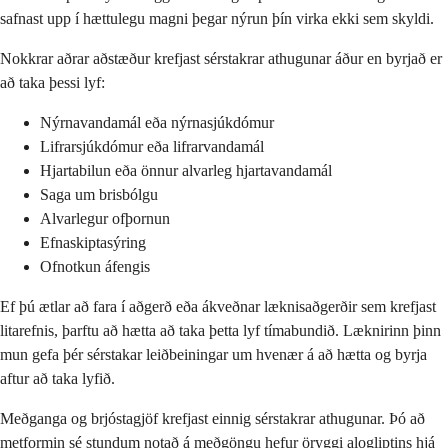
safnast upp í hættulegu magni þegar nýrun þín virka ekki sem skyldi.
Nokkrar aðrar aðstæður krefjast sérstakrar athugunar áður en byrjað er
að taka þessi lyf:
Nýrnavandamál eða nýrnasjúkdómur
Lifrarsjúkdómur eða lifrarvandamál
Hjartabilun eða önnur alvarleg hjartavandamál
Saga um brisbólgu
Alvarlegur ofþornun
Efnaskiptasýring
Ofnotkun áfengis
Ef þú ætlar að fara í aðgerð eða ákveðnar læknisaðgerðir sem krefjast
litarefnis, þarftu að hætta að taka þetta lyf tímabundið. Læknirinn þinn
mun gefa þér sérstakar leiðbeiningar um hvenær á að hætta og byrja
aftur að taka lyfið.
Meðganga og brjóstagjöf krefjast einnig sérstakrar athugunar. Þó að
metformin sé stundum notað á meðgöngu hefur öryggi alogliptins hjá