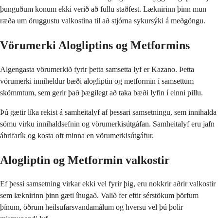
þunguðum konum ekki verið að fullu staðfest. Læknirinn þinn mun
ræða um öruggustu valkostina til að stjórna sykursýki á meðgöngu.
Vörumerki Alogliptins og Metformins
Algengasta vörumerkið fyrir þetta samsetta lyf er Kazano. Þetta
vörumerki inniheldur bæði alogliptin og metformin í samsettum
skömmtum, sem gerir það þægilegt að taka bæði lyfin í einni pillu.
Þú gætir líka rekist á samheitalyf af þessari samsetningu, sem innihalda
sömu virku innihaldsefnin og vörumerkisútgáfan. Samheitalyf eru jafn
áhrifarík og kosta oft minna en vörumerkisútgáfur.
Alogliptin og Metformin valkostir
Ef þessi samsetning virkar ekki vel fyrir þig, eru nokkrir aðrir valkostir
sem læknirinn þinn gæti íhugað. Valið fer eftir sérstökum þörfum
þínum, öðrum heilsufarsvandamálum og hversu vel þú þolir