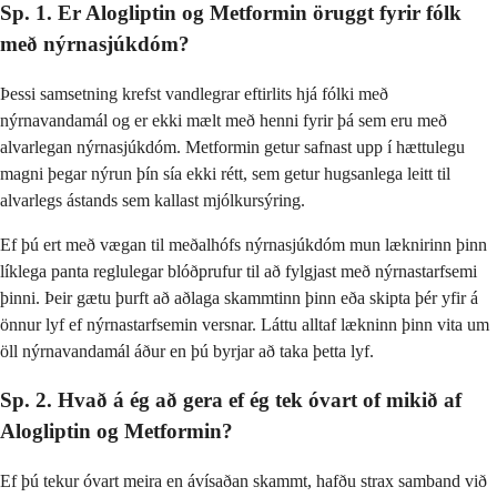
Sp. 1. Er Alogliptin og Metformin öruggt fyrir fólk
með nýrnasjúkdóm?
Þessi samsetning krefst vandlegrar eftirlits hjá fólki með
nýrnavandamál og er ekki mælt með henni fyrir þá sem eru með
alvarlegan nýrnasjúkdóm. Metformin getur safnast upp í hættulegu
magni þegar nýrun þín sía ekki rétt, sem getur hugsanlega leitt til
alvarlegs ástands sem kallast mjólkursýring.
Ef þú ert með vægan til meðalhófs nýrnasjúkdóm mun læknirinn þinn
líklega panta reglulegar blóðprufur til að fylgjast með nýrnastarfsemi
þinni. Þeir gætu þurft að aðlaga skammtinn þinn eða skipta þér yfir á
önnur lyf ef nýrnastarfsemin versnar. Láttu alltaf lækninn þinn vita um
öll nýrnavandamál áður en þú byrjar að taka þetta lyf.
Sp. 2. Hvað á ég að gera ef ég tek óvart of mikið af
Alogliptin og Metformin?
Ef þú tekur óvart meira en ávísaðan skammt, hafðu strax samband við