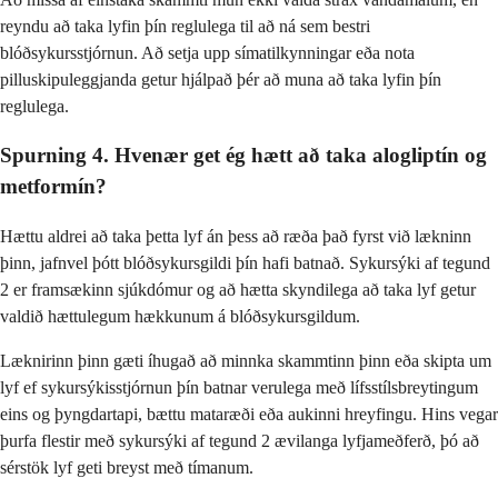
reyndu að taka lyfin þín reglulega til að ná sem bestri
blóðsykursstjórnun. Að setja upp símatilkynningar eða nota
pilluskipuleggjanda getur hjálpað þér að muna að taka lyfin þín
reglulega.
Spurning 4. Hvenær get ég hætt að taka alogliptín og
metformín?
Hættu aldrei að taka þetta lyf án þess að ræða það fyrst við lækninn
þinn, jafnvel þótt blóðsykursgildi þín hafi batnað. Sykursýki af tegund
2 er framsækinn sjúkdómur og að hætta skyndilega að taka lyf getur
valdið hættulegum hækkunum á blóðsykursgildum.
Læknirinn þinn gæti íhugað að minnka skammtinn þinn eða skipta um
lyf ef sykursýkisstjórnun þín batnar verulega með lífsstílsbreytingum
eins og þyngdartapi, bættu mataræði eða aukinni hreyfingu. Hins vegar
þurfa flestir með sykursýki af tegund 2 ævilanga lyfjameðferð, þó að
sérstök lyf geti breyst með tímanum.