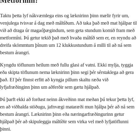
Metformín?
Taktu þetta lyf nákvæmlega eins og læknirinn þinn mælir fyrir um,
venjulega tvisvar á dag með máltíðum. Að taka það með mat hjálpar til
við að draga úr magaóþægindum, sem geta stundum komið fram með
metformíni. Þú getur tekið það með hvaða máltíð sem er, en reyndu að
dreifa skömmtum þínum um 12 klukkustundum á milli til að ná sem
bestum árangri.
Kyngdu töflunum heilum með fullu glasi af vatni. Ekki mylja, tyggja
eða skipta töflunum nema læknirinn þinn segi þér sérstaklega að gera
það. Ef þér finnst erfitt að kyngja pillum skaltu ræða við
lyfjafræðinginn þinn um aðferðir sem gætu hjálpað.
Þú þarft ekki að forðast neinn ákveðinn mat meðan þú tekur þetta lyf,
en að viðhalda stöðugu, jafnvægi mataræði mun hjálpa þér að ná sem
bestum árangri. Læknirinn þinn eða næringarfræðingurinn getur
hjálpað þér að skipuleggja máltíðir sem virka vel með lyfjatöflunni
þinni.