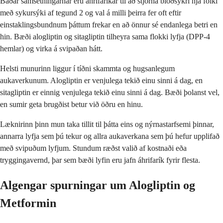
Báðar samsetningarnar eru áhrifaríkar til að stjórna blóðsykri hjá fólki
með sykursýki af tegund 2 og val á milli þeirra fer oft eftir
einstaklingsbundnum þáttum frekar en að önnur sé endanlega betri en
hin. Bæði alogliptin og sitagliptin tilheyra sama flokki lyfja (DPP-4
hemlar) og virka á svipaðan hátt.
Helsti munurinn liggur í tíðni skammta og hugsanlegum
aukaverkunum. Alogliptin er venjulega tekið einu sinni á dag, en
sitagliptin er einnig venjulega tekið einu sinni á dag. Bæði þolanst vel,
en sumir geta brugðist betur við öðru en hinu.
Læknirinn þinn mun taka tillit til þátta eins og nýrnastarfsemi þinnar,
annarra lyfja sem þú tekur og allra aukaverkana sem þú hefur upplifað
með svipuðum lyfjum. Stundum ræðst valið af kostnaði eða
tryggingavernd, þar sem bæði lyfin eru jafn áhrifarík fyrir flesta.
Algengar spurningar um Alogliptin og
Metformin