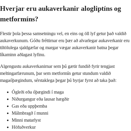
Hverjar eru aukaverkanir alogliptíns og
metformíns?
Flestir þola þessa samsetningu vel, en eins og öll lyf getur það valdið
aukaverkunum. Góðu fréttirnar eru þær að alvarlegar aukaverkanir eru
tiltölulega sjaldgæfar og margar vægar aukaverkanir batna þegar
líkaminn aðlagast lyfinu.
Algengustu aukaverkanirnar sem þú gætir fundið fyrir tengjast
meltingarfærunum, þar sem metformín getur stundum valdið
magaóþægindum, sérstaklega þegar þú byrjar fyrst að taka það:
Ógleði eða óþægindi í maga
Niðurgangur eða lausar hægðir
Gas eða uppþemba
Málmbragð í munni
Minni matarlyst
Höfuðverkur