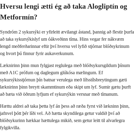
Hversu lengi ætti ég að taka Alogliptín og
Metformín?
Syndróm 2 sykursýki er yfirleitt ævilangt ástand, þannig að flestir þurfa
að taka sykursýkislyf um óákveðinn tíma. Hins vegar fer nákvæm
lengd meðferðarinnar eftir því hversu vel lyfið stjórnar blóðsykrinum
og hvort þú finnur fyrir aukaverkunum.
Læknirinn þinn mun fylgjast reglulega með blóðsykursgildum þínum
með A1C prófum og daglegum glúkósa mælingum. Ef
sykursýkisstjórnun þín batnar verulega með lífsstílsbreytingum gæti
læknirinn þinn breytt skammtinum eða skipt um lyf. Sumir gætu þurft
að bæta við öðrum lyfjum ef sykursýkin versnar með tímanum.
Hættu aldrei að taka þetta lyf án þess að ræða fyrst við lækninn þinn,
jafnvel þótt þér líði vel. Að hætta skyndilega getur valdið því að
blóðsykurinn hækkar hættulega mikið, sem getur leitt til alvarlegra
fylgikvilla.