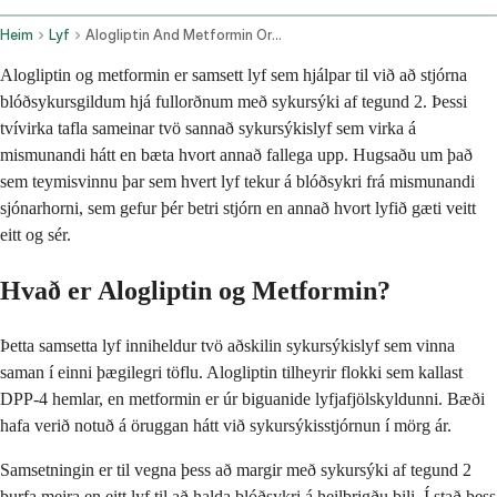
Heim
Lyf
Alogliptin And Metformin Oral Route
Alogliptin og metformin er samsett lyf sem hjálpar til við að stjórna
blóðsykursgildum hjá fullorðnum með sykursýki af tegund 2. Þessi
tvívirka tafla sameinar tvö sannað sykursýkislyf sem virka á
mismunandi hátt en bæta hvort annað fallega upp. Hugsaðu um það
sem teymisvinnu þar sem hvert lyf tekur á blóðsykri frá mismunandi
sjónarhorni, sem gefur þér betri stjórn en annað hvort lyfið gæti veitt
eitt og sér.
Hvað er Alogliptin og Metformin?
Þetta samsetta lyf inniheldur tvö aðskilin sykursýkislyf sem vinna
saman í einni þægilegri töflu. Alogliptin tilheyrir flokki sem kallast
DPP-4 hemlar, en metformin er úr biguanide lyfjafjölskyldunni. Bæði
hafa verið notuð á öruggan hátt við sykursýkisstjórnun í mörg ár.
Samsetningin er til vegna þess að margir með sykursýki af tegund 2
þurfa meira en eitt lyf til að halda blóðsykri á heilbrigðu bili. Í stað þess