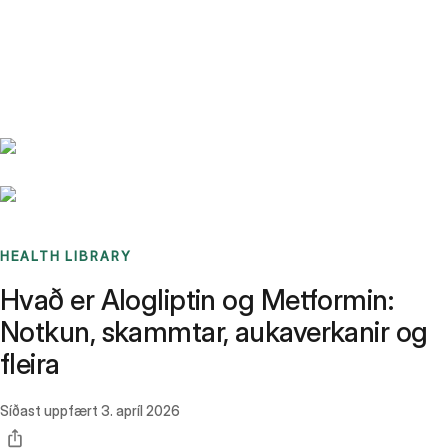
Benchmarks
Stories
FAQ
Sign up / Log in
HEALTH LIBRARY
Hvað er Alogliptin og Metformin:
Notkun, skammtar, aukaverkanir og
fleira
Síðast uppfært
3. apríl 2026