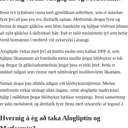
Þessi tvö lyfjaform vinna með gjörólíkum aðferðum, sem er ástæðan
fyrir því að þau eru svo áhrifarík saman. Metformín dregur fyrst og
fremst úr magni glúkósa sem lifrin framleiðir og hjálpar vöðvum þínum
að nýta glúkósa á skilvirkari hátt. Það er talið meðalsterkt lyf sem hefur
verið hornsteinn í meðferð við sykursýki í áratugi.
Alogliptín virkar með því að hindra ensím sem kallast DPP-4, sem
hjálpar líkamanum að framleiða meira insúlín þegar blóðsykur er hár
og dregur úr glúkósaframleiðslu þegar þess er ekki þörf. Þetta er
mildari nálgun sem vinnur með náttúrulegri insúlínsvörun líkamans.
Saman skapa þau alhliða nálgun við blóðsykursstjórnun. Meðan
metformín virkar stöðugt allan daginn, veitir alogliptín markvissari
hjálp í máltíðum þegar blóðsykur hækkar venjulega. Þessi samsetning
er talin meðalsterk og áhrifarík fyrir flesta með sykursýki af tegund 2.
Hvernig á ég að taka Alogliptín og