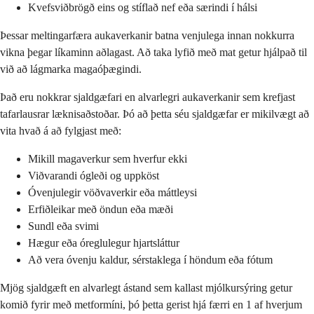
Kvefsviðbrögð eins og stíflað nef eða særindi í hálsi
Þessar meltingarfæra aukaverkanir batna venjulega innan nokkurra
vikna þegar líkaminn aðlagast. Að taka lyfið með mat getur hjálpað til
við að lágmarka magaóþægindi.
Það eru nokkrar sjaldgæfari en alvarlegri aukaverkanir sem krefjast
tafarlausrar læknisaðstoðar. Þó að þetta séu sjaldgæfar er mikilvægt að
vita hvað á að fylgjast með:
Mikill magaverkur sem hverfur ekki
Viðvarandi ógleði og uppköst
Óvenjulegir vöðvaverkir eða máttleysi
Erfiðleikar með öndun eða mæði
Sundl eða svimi
Hægur eða óreglulegur hjartsláttur
Að vera óvenju kaldur, sérstaklega í höndum eða fótum
Mjög sjaldgæft en alvarlegt ástand sem kallast mjólkursýring getur
komið fyrir með metformíni, þó þetta gerist hjá færri en 1 af hverjum