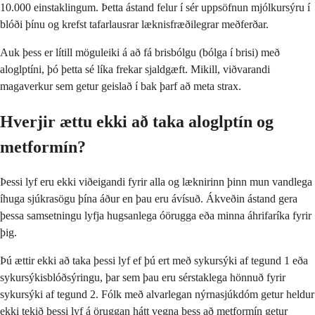
10.000 einstaklingum. Þetta ástand felur í sér uppsöfnun mjólkursýru í
blóði þínu og krefst tafarlausrar læknisfræðilegrar meðferðar.
Auk þess er lítill möguleiki á að fá brisbólgu (bólga í brisi) með
aloglptíni, þó þetta sé líka frekar sjaldgæft. Mikill, viðvarandi
magaverkur sem getur geislað í bak þarf að meta strax.
Hverjir ættu ekki að taka aloglptín og
metformín?
Þessi lyf eru ekki viðeigandi fyrir alla og læknirinn þinn mun vandlega
íhuga sjúkrasögu þína áður en þau eru ávísuð. Ákveðin ástand gera
þessa samsetningu lyfja hugsanlega óörugga eða minna áhrifaríka fyrir
þig.
Þú ættir ekki að taka þessi lyf ef þú ert með sykursýki af tegund 1 eða
sykursýkisblóðsýringu, þar sem þau eru sérstaklega hönnuð fyrir
sykursýki af tegund 2. Fólk með alvarlegan nýrnasjúkdóm getur heldur
ekki tekið þessi lyf á öruggan hátt vegna þess að metformín getur