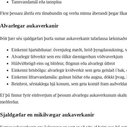
Tannvandamál eða tannpína
Flest þessara áhrifa eru tímabundin og verða minna áberandi þegar lík
Alvarlegar aukaverkanir
Þótt þær séu sjaldgæfari þurfa sumar aukaverkanir tafarlausa læknisaðsto
Einkenni hjartabilunar: óvenjuleg mæði, hröð þyngdaraukning, ve
Alvarlegir liðverkir sem eru ólíkir dæmigerðum vöðvaverkjum
Húðviðbrögð eins og blöðrur, flögnun eða alvarlegt útbrot
Einkenni brisbólgu: alvarlegir kviðverkir sem geta geislað í bak,
Einkenni lifrarvandamála: gulnun húðar eða augna, dökkt þvag, l
Beinbrot, sérstaklega hjá konum, sem geta komið fram auðveldar 
Ef þú finnur fyrir einhverjum af þessum alvarlegu aukaverkunum skaltu 
meðferðar.
Sjaldgæfar en mikilvægar aukaverkanir