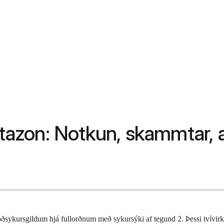
itazon: Notkun, skammtar, a
 blóðsykursgildum hjá fullorðnum með sykursýki af tegund 2. Þessi tvívi