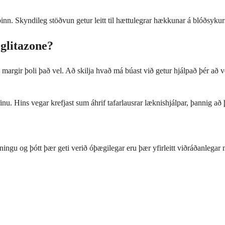
þinn. Skyndileg stöðvun getur leitt til hættulegrar hækkunar á blóðsykur
glitazone?
ó margir þoli það vel. Að skilja hvað má búast við getur hjálpað þér að
inu. Hins vegar krefjast sum áhrif tafarlausrar læknishjálpar, þannig a
ingu og þótt þær geti verið óþægilegar eru þær yfirleitt viðráðanlega