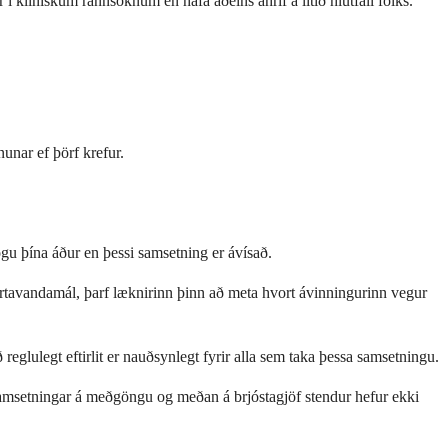
í klínískum rannsóknum en hafa aðeins áhrif á lítið hlutfall fólks.
unar ef þörf krefur.
gu þína áður en þessi samsetning er ávísað.
jartavandamál, þarf læknirinn þinn að meta hvort ávinningurinn vegur
 reglulegt eftirlit er nauðsynlegt fyrir alla sem taka þessa samsetningu.
samsetningar á meðgöngu og meðan á brjóstagjöf stendur hefur ekki