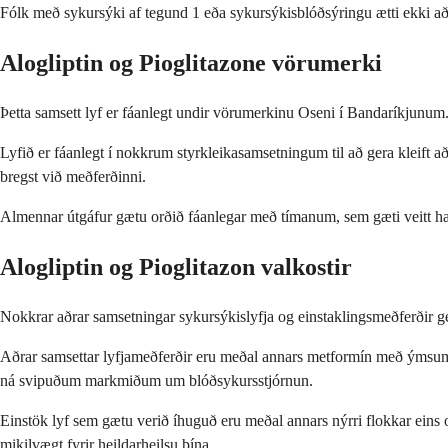
Fólk með sykursýki af tegund 1 eða sykursýkisblóðsýringu ætti ekki að 
Alogliptin og Pioglitazone vörumerki
Þetta samsett lyf er fáanlegt undir vörumerkinu Oseni í Bandaríkjunum
Lyfið er fáanlegt í nokkrum styrkleikasamsetningum til að gera kleift
bregst við meðferðinni.
Almennar útgáfur gætu orðið fáanlegar með tímanum, sem gæti veitt ha
Alogliptin og Pioglitazon valkostir
Nokkrar aðrar samsetningar sykursýkislyfja og einstaklingsmeðferðir ge
Aðrar samsettar lyfjameðferðir eru meðal annars metformín með ýmsum 
ná svipuðum markmiðum um blóðsykursstjórnun.
Einstök lyf sem gætu verið íhuguð eru meðal annars nýrri flokkar eins
mikilvægt fyrir heildarheilsu þína.