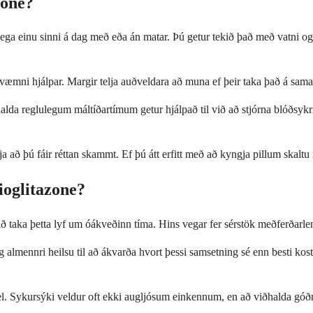
zone?
ulega einu sinni á dag með eða án matar. Þú getur tekið það með vatni
kvæmni hjálpar. Margir telja auðveldara að muna ef þeir taka það á sa
halda reglulegum máltíðartímum getur hjálpað til við að stjórna blóðsyk
ggja að þú fáir réttan skammt. Ef þú átt erfitt með að kyngja pillum skal
ioglitazone?
að taka þetta lyf um óákveðinn tíma. Hins vegar fer sérstök meðferðarleng
lmennri heilsu til að ákvarða hvort þessi samsetning sé enn besti kost
vel. Sykursýki veldur oft ekki augljósum einkennum, en að viðhalda góðri