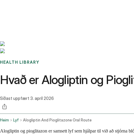
Benchmarks
Stories
FAQ
Sign up / Log in
HEALTH LIBRARY
Hvað er Alogliptin og Piogl
Síðast uppfært
3. apríl 2026
Heim
Lyf
Alogliptin And Pioglitazone Oral Route
Alogliptin og pioglitazon er samsett lyf sem hjálpar til við að stjórna