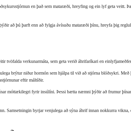
ðsykursstjórnun en það sem mataræði, hreyfing og ein lyf geta veitt. Það
a þýðir að þú þarft enn að fylgja ávísuðu mataræði þínu, hreyfa þig regl
itir tvöfalda verkunarmáta, sem geta verið áhrifaríkari en einlyfjameðfe
lega brýtur niður hormón sem hjálpa til við að stjórna blóðsykri. Með 
jórnunar eftir máltíðir.
ar móttækilegri fyrir insúlíni. Þessi bætta næmni þýðir að frumur þínar 
nn. Samsetningin byrjar venjulega að sýna áhrif innan nokkurra vikna, e