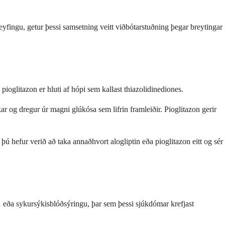
yfingu, getur þessi samsetning veitt viðbótarstuðning þegar breytingar
pioglitazon er hluti af hópi sem kallast thiazolidinediones.
 og dregur úr magni glúkósa sem lifrin framleiðir. Pioglitazon gerir
ú hefur verið að taka annaðhvort alogliptin eða pioglitazon eitt og sér
 1 eða sykursýkisblóðsýringu, þar sem þessi sjúkdómar krefjast