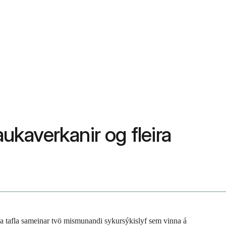
ukaverkanir og fleira
rka tafla sameinar tvö mismunandi sykursýkislyf sem vinna á