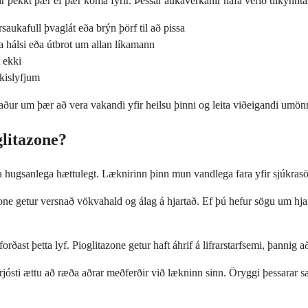
 þekkt þær ef þær koma fyrir. Þessar aukaverkanir hafa verið tilkynntar 
saukafull þvaglát eða brýn þörf til að pissa
a hálsi eða útbrot um allan líkamann
 ekki
kislyfjum
aður um þær að vera vakandi yfir heilsu þinni og leita viðeigandi umönn
glitazone?
 hugsanlega hættulegt. Læknirinn þinn mun vandlega fara yfir sjúkrasö
tazone getur versnað vökvahald og álag á hjartað. Ef þú hefur sögu um h
ast þetta lyf. Pioglitazone getur haft áhrif á lifrarstarfsemi, þannig að
jósti ættu að ræða aðrar meðferðir við lækninn sinn. Öryggi þessarar 