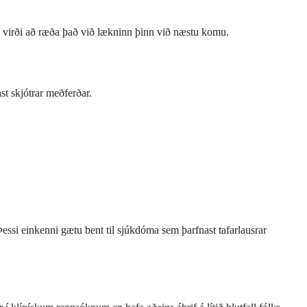
ss virði að ræða það við lækninn þinn við næstu komu.
st skjótrar meðferðar.
ssi einkenni gætu bent til sjúkdóma sem þarfnast tafarlausrar