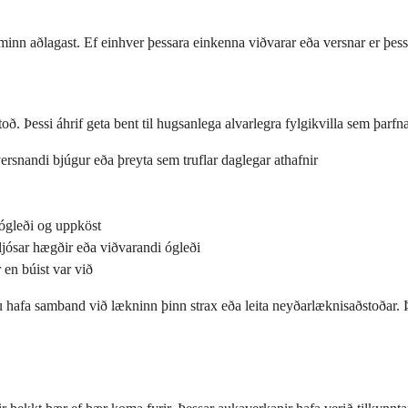
aminn aðlagast. Ef einhver þessara einkenna viðvarar eða versnar er þe
ð. Þessi áhrif geta bent til hugsanlega alvarlegra fylgikvilla sem þarfna
rsnandi bjúgur eða þreyta sem truflar daglegar athafnir
 ógleði og uppköst
jósar hægðir eða viðvarandi ógleði
en búist var við
hafa samband við lækninn þinn strax eða leita neyðarlæknisaðstoðar. Þe