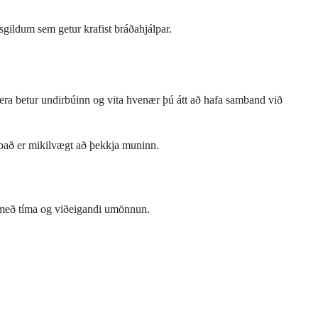
sgildum sem getur krafist bráðahjálpar.
 vera betur undirbúinn og vita hvenær þú átt að hafa samband við
ð það er mikilvægt að þekkja muninn.
r með tíma og viðeigandi umönnun.