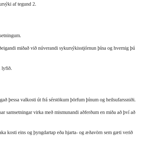
ursýki af tegund 2.
msetningum.
iðeigandi miðað við núverandi sykursýkisstjórnun þína og hvernig þú
lyfið.
ugað þessa valkosti út frá sérstökum þörfum þínum og heilsufarssniði.
essar samsetningar virka með mismunandi aðferðum en miða að því að
aka kosti eins og þyngdartap eða hjarta- og æðavörn sem gæti verið