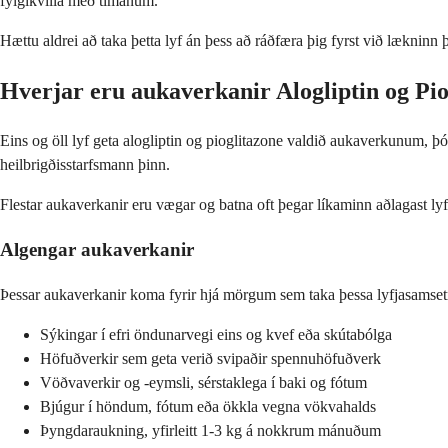
fylgikvilla með tímanum.
Hættu aldrei að taka þetta lyf án þess að ráðfæra þig fyrst við lækninn 
Hverjar eru aukaverkanir Alogliptin og Pio
Eins og öll lyf geta alogliptin og pioglitazone valdið aukaverkunum, þ
heilbrigðisstarfsmann þinn.
Flestar aukaverkanir eru vægar og batna oft þegar líkaminn aðlagast lyf
Algengar aukaverkanir
Þessar aukaverkanir koma fyrir hjá mörgum sem taka þessa lyfjasamsetn
Sýkingar í efri öndunarvegi eins og kvef eða skútabólga
Höfuðverkir sem geta verið svipaðir spennuhöfuðverk
Vöðvaverkir og -eymsli, sérstaklega í baki og fótum
Bjúgur í höndum, fótum eða ökkla vegna vökvahalds
Þyngdaraukning, yfirleitt 1-3 kg á nokkrum mánuðum