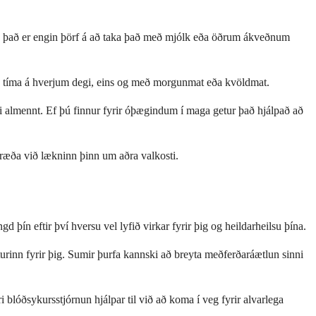
 og það er engin þörf á að taka það með mjólk eða öðrum ákveðnum
ma tíma á hverjum degi, eins og með morgunmat eða kvöldmat.
ri almennt. Ef þú finnur fyrir óþægindum í maga getur það hjálpað að
tu ræða við lækninn þinn um aðra valkosti.
d þín eftir því hversu vel lyfið virkar fyrir þig og heildarheilsu þína.
urinn fyrir þig. Sumir þurfa kannski að breyta meðferðaráætlun sinni
 blóðsykursstjórnun hjálpar til við að koma í veg fyrir alvarlega