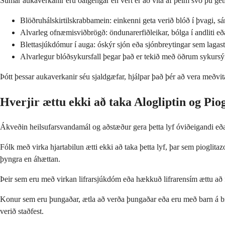
Sumar aukaverkanir eru óalgengar en vert er að vita af þeim svo þú getir
Blöðruhálskirtilskrabbamein: einkenni geta verið blóð í þvagi, sár
Alvarleg ofnæmisviðbrögð: öndunarerfiðleikar, bólga í andliti eð
Blettasjúkdómur í auga: óskýr sjón eða sjónbreytingar sem lagast
Alvarlegur blóðsykursfall þegar það er tekið með öðrum sykursý
Þótt þessar aukaverkanir séu sjaldgæfar, hjálpar það þér að vera meðvit
Hverjir ættu ekki að taka Alogliptin og Pio
Ákveðin heilsufarsvandamál og aðstæður gera þetta lyf óviðeigandi eða
Fólk með virka hjartabilun ætti ekki að taka þetta lyf, þar sem piogli
þyngra en áhættan.
Þeir sem eru með virkan lifrarsjúkdóm eða hækkuð lifrarensím ættu að forð
Konur sem eru þungaðar, ætla að verða þungaðar eða eru með barn á br
verið staðfest.