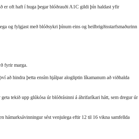
 er oft haft í huga þegar blóðrauði A1C gildi þín haldast yfir
ulega og fylgjast með blóðsykri þínum eins og heilbrigðisstarfsmaðurinn
rð fyrir marga.
því að hindra þetta ensím hjálpar alogliptin líkamanum að viðhalda
geta tekið upp glúkósa úr blóðrásinni á áhrifaríkari hátt, sem dregur úr
n hámarksávinningur sést venjulega eftir 12 til 16 vikna samfellda