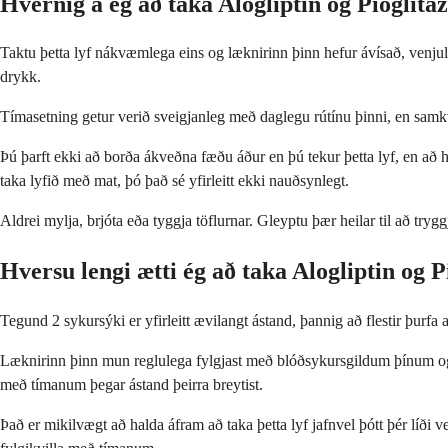
Hvernig á ég að taka Alogliptin og Pioglita
Taktu þetta lyf nákvæmlega eins og læknirinn þinn hefur ávísað, venj
drykk.
Tímasetning getur verið sveigjanleg með daglegu rútínu þinni, en sam
Þú þarft ekki að borða ákveðna fæðu áður en þú tekur þetta lyf, en að 
taka lyfið með mat, þó það sé yfirleitt ekki nauðsynlegt.
Aldrei mylja, brjóta eða tyggja töflurnar. Gleyptu þær heilar til að try
Hversu lengi ætti ég að taka Alogliptin og P
Tegund 2 sykursýki er yfirleitt ævilangt ástand, þannig að flestir þurfa 
Læknirinn þinn mun reglulega fylgjast með blóðsykursgildum þínum og a
með tímanum þegar ástand þeirra breytist.
Það er mikilvægt að halda áfram að taka þetta lyf jafnvel þótt þér líði 