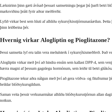
Læknirinn þinn gæti ávísað þessari samsetningu þegar þú þarft betri bló
marksviðinu þrátt fyrir aðrar meðferðir.
Lyfið virkar best sem hluti af alhliða sykursýkisstjórnunaráætlun. Þett
þinn leiðbeina þér.
Hvernig virkar Alogliptin og Pioglitazone?
Þessi samsetta lyf eru talin vera meðalsterk í sykursýkismeðferð. Það ve
Alogliptin virkar með því að hindra ensím sem kallast DPP-4, sem venju
hærra magni af þessum gagnlegu hormónum, sem leiðir til betri glúkósast
Pioglitazone tekur aðra nálgun með því að gera vöðva- og fitufrumur þín
heildar blóðsykursgildum.
Saman veita þessir verkunarmátar alhliða blóðsykursstjórnun allan dagi
notkun.