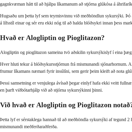
gagnkvæman hátt til að hjálpa líkamanum að stjórna glúkósa á áhrifaríka
Hugsaðu um þetta lyf sem teymisvinnu við meðhöndlun sykursýki. Þó að 
á lífsstíl einar og sér eru ekki nóg til að halda blóðsykri innan þess m
Hvað er Alogliptin og Pioglitazon?
Alogliptin og pioglitazon sameina tvö aðskilin sykursýkislyf í eina þægil
Hver hluti tekur á blóðsykursstjórnun frá mismunandi sjónarhornum. Alo
frumur líkamans næmari fyrir insúlíni, sem gerir þeim kleift að nota glúk
Þessi samsetning er venjulega ávísað þegar einlyf hafa ekki veitt fulln
en þarft viðbótarhjálp við að stjórna sykursýkinni þinni.
Við hvað er Alogliptin og Pioglitazon notað
Þetta lyf er sérstaklega hannað til að meðhöndla sykursýki af tegund 2
mismunandi meðferðaraðferða.