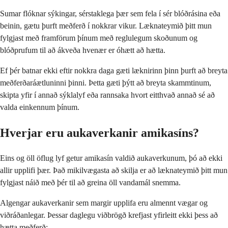
Sumar flóknar sýkingar, sérstaklega þær sem fela í sér blóðrásina eða
beinin, gætu þurft meðferð í nokkrar vikur. Læknateymið þitt mun
fylgjast með framförum þínum með reglulegum skoðunum og
blóðprufum til að ákveða hvenær er óhætt að hætta.
Ef þér batnar ekki eftir nokkra daga gæti læknirinn þinn þurft að breyta
meðferðaráætluninni þinni. Þetta gæti þýtt að breyta skammtinum,
skipta yfir í annað sýklalyf eða rannsaka hvort eitthvað annað sé að
valda einkennum þínum.
Hverjar eru aukaverkanir amikasíns?
Eins og öll öflug lyf getur amikasín valdið aukaverkunum, þó að ekki
allir upplifi þær. Það mikilvægasta að skilja er að læknateymið þitt mun
fylgjast náið með þér til að greina öll vandamál snemma.
Algengar aukaverkanir sem margir upplifa eru almennt vægar og
viðráðanlegar. Þessar daglegu viðbrögð krefjast yfirleitt ekki þess að
hætta meðferð: