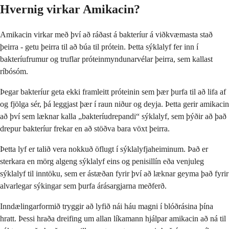
Hvernig virkar Amikacin?
Amikacin virkar með því að ráðast á bakteríur á viðkvæmasta stað
þeirra - getu þeirra til að búa til prótein. Þetta sýklalyf fer inn í
bakteríufrumur og truflar próteinmyndunarvélar þeirra, sem kallast
ríbósóm.
Þegar bakteríur geta ekki framleitt próteinin sem þær þurfa til að lifa af
og fjölga sér, þá leggjast þær í raun niður og deyja. Þetta gerir amikacin
að því sem læknar kalla „bakteríudrepandi“ sýklalyf, sem þýðir að það
drepur bakteríur frekar en að stöðva bara vöxt þeirra.
Þetta lyf er talið vera nokkuð öflugt í sýklalyfjaheiminum. Það er
sterkara en mörg algeng sýklalyf eins og penisillín eða venjuleg
sýklalyf til inntöku, sem er ástæðan fyrir því að læknar geyma það fyrir
alvarlegar sýkingar sem þurfa árásargjarna meðferð.
Inndælingarformið tryggir að lyfið nái háu magni í blóðrásina þína
hratt. Þessi hraða dreifing um allan líkamann hjálpar amikacin að ná til