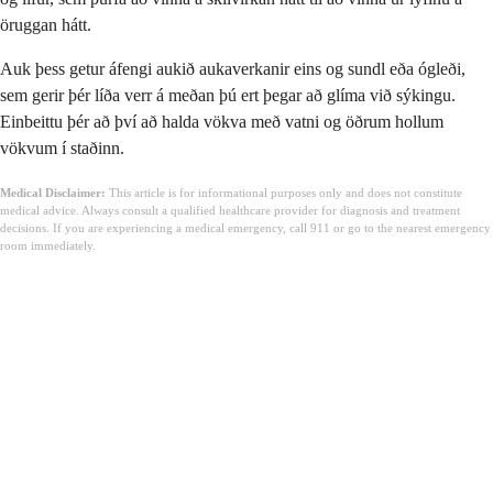
öruggan hátt.
Auk þess getur áfengi aukið aukaverkanir eins og sundl eða ógleði,
sem gerir þér líða verr á meðan þú ert þegar að glíma við sýkingu.
Einbeittu þér að því að halda vökva með vatni og öðrum hollum
vökvum í staðinn.
Medical Disclaimer:
This article is for informational purposes only and does not constitute
medical advice. Always consult a qualified healthcare provider for diagnosis and treatment
decisions. If you are experiencing a medical emergency, call 911 or go to the nearest emergency
room immediately.