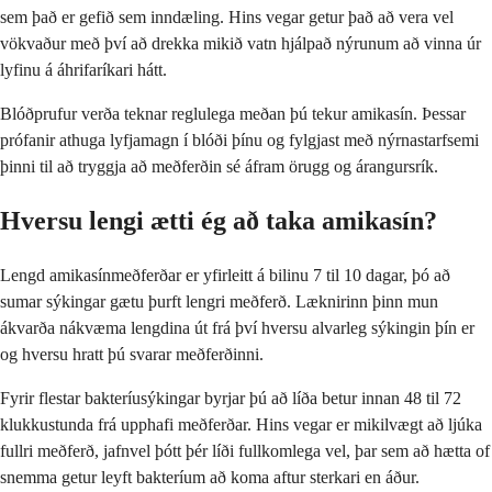
sem það er gefið sem inndæling. Hins vegar getur það að vera vel
vökvaður með því að drekka mikið vatn hjálpað nýrunum að vinna úr
lyfinu á áhrifaríkari hátt.
Blóðprufur verða teknar reglulega meðan þú tekur amikasín. Þessar
prófanir athuga lyfjamagn í blóði þínu og fylgjast með nýrnastarfsemi
þinni til að tryggja að meðferðin sé áfram örugg og árangursrík.
Hversu lengi ætti ég að taka amikasín?
Lengd amikasínmeðferðar er yfirleitt á bilinu 7 til 10 dagar, þó að
sumar sýkingar gætu þurft lengri meðferð. Læknirinn þinn mun
ákvarða nákvæma lengdina út frá því hversu alvarleg sýkingin þín er
og hversu hratt þú svarar meðferðinni.
Fyrir flestar bakteríusýkingar byrjar þú að líða betur innan 48 til 72
klukkustunda frá upphafi meðferðar. Hins vegar er mikilvægt að ljúka
fullri meðferð, jafnvel þótt þér líði fullkomlega vel, þar sem að hætta of
snemma getur leyft bakteríum að koma aftur sterkari en áður.