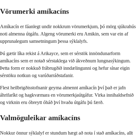
Vörumerki amíkacíns
Amíkacín er fáanlegt undir nokkrum vörumerkjum, þó mörg sjúkrahús
noti almenna útgáfu. Algeng vörumerki eru Amikin, sem var ein af
upprunalegum samsetningum þessa sýklalyfs.
Þú gætir líka rekist á Arikayce, sem er sérstök innöndunarform
amíkacíns sem er notað sérstaklega við ákveðnum lungnasýkingum.
Þetta form er nokkuð frábrugðið inndælingunni og hefur sínar eigin
sérstöku notkun og varúðarráðstafanir.
Flest heilbrigðisstofnanir geyma almennt amíkacín því það er jafn
áhrifaríkt og hagkvæmara en vörumerkjaútgáfur. Virka innihaldsefnið
og virknin eru óbreytt óháð því hvaða útgáfu þú færð.
Valmöguleikar amíkacíns
Nokkur önnur sýklalyf er stundum hægt að nota í stað amíkacíns, allt