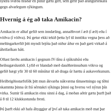
sýktra svæða hraðar en pillur gætu gert, sem gerir það árangursríkara
gegn alvarlegum sýkingum.
Hvernig á ég að taka Amikacin?
Amikacin er alltaf gefið sem inndæling, annaðhvort í æð (í æð) eða í
vöðva (í vöðva). Þú getur ekki tekið þetta lyf til inntöku vegna þess að
meltingarkerfið þitt myndi brjóta það niður áður en það gæti virkað á
áhrifaríkan hátt.
Oftast færðu amikacin í gegnum IV-línu á sjúkrahúsi eða
heilsugæslustöð. Lyfið er blandað með dauðhreinsuðum vökva og
gefið hægt yfir 30 til 60 mínútur til að draga úr hættu á aukaverkunum.
Heilbrigðisstarfsfólk þitt mun ákvarða nákvæma tímasetningu og tíðni
skammta þinna út frá sérstakri sýkingu þinni og hversu vel nýrun þín
virka. Sumir fá amikacin einu sinni á dag, á meðan aðrir gætu þurft það
á 8 til 12 klukkustunda fresti.
Þú þarft ekki að hafa áhyggjur af því að taka amikacin með mat þar