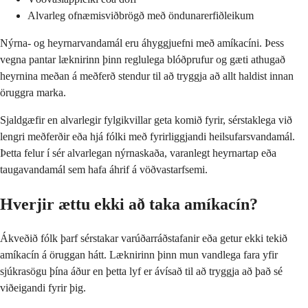
Alvarleg ofnæmisviðbrögð með öndunarerfiðleikum
Nýrna- og heyrnarvandamál eru áhyggjuefni með amíkacíni. Þess
vegna pantar læknirinn þinn reglulega blóðprufur og gæti athugað
heyrnina meðan á meðferð stendur til að tryggja að allt haldist innan
öruggra marka.
Sjaldgæfir en alvarlegir fylgikvillar geta komið fyrir, sérstaklega við
lengri meðferðir eða hjá fólki með fyrirliggjandi heilsufarsvandamál.
Þetta felur í sér alvarlegan nýrnaskaða, varanlegt heyrnartap eða
taugavandamál sem hafa áhrif á vöðvastarfsemi.
Hverjir ættu ekki að taka amíkacín?
Ákveðið fólk þarf sérstakar varúðarráðstafanir eða getur ekki tekið
amíkacín á öruggan hátt. Læknirinn þinn mun vandlega fara yfir
sjúkrasögu þína áður en þetta lyf er ávísað til að tryggja að það sé
viðeigandi fyrir þig.