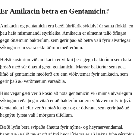
Er Amikacin betra en Gentamicin?
Amikacin og gentamicin eru bæði áhrifarík sýklalyf úr sama flokki, en
þau hafa mismunandi styrkleika. Amikacin er almennt talið öflugra
gegn ónæmum bakteríum, sem gerir það að betra vali fyrir alvarlegar
sýkingar sem svara ekki öðrum meðferðum.
Helsti kosturinn við amikacin er virkni þess gegn bakteríum sem hafa
þróað með sér ónæmi gegn gentamicin. Margar bakteríur sem geta
lifað af gentamicin meðferð eru enn viðkvæmar fyrir amikacin, sem
gerir það að verðmætum varaaðila.
Hins vegar gæti verið kosið að nota gentamicin við minna alvarlegum
sýkingum eða þegar vitað er að bakteríurnar eru viðkvæmar fyrir því.
Gentamicin hefur verið notað lengur og er ódýrara, sem gerir það að
hagnýtu fyrsta vali í mörgum tilfellum.
Bæði lyfin bera svipaða áhættu fyrir nýrna- og heyrnarvandamál,
þannig að valið ræðst oft af því hvor líklegra er að lækna þína sérstöku