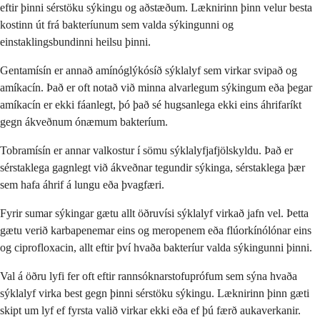
eftir þinni sérstöku sýkingu og aðstæðum. Læknirinn þinn velur besta
kostinn út frá bakteríunum sem valda sýkingunni og
einstaklingsbundinni heilsu þinni.
Gentamísín er annað amínóglýkósíð sýklalyf sem virkar svipað og
amíkacín. Það er oft notað við minna alvarlegum sýkingum eða þegar
amíkacín er ekki fáanlegt, þó það sé hugsanlega ekki eins áhrifaríkt
gegn ákveðnum ónæmum bakteríum.
Tobramísín er annar valkostur í sömu sýklalyfjafjölskyldu. Það er
sérstaklega gagnlegt við ákveðnar tegundir sýkinga, sérstaklega þær
sem hafa áhrif á lungu eða þvagfæri.
Fyrir sumar sýkingar gætu allt öðruvísi sýklalyf virkað jafn vel. Þetta
gætu verið karbapenemar eins og meropenem eða flúorkínólónar eins
og ciprofloxacin, allt eftir því hvaða bakteríur valda sýkingunni þinni.
Val á öðru lyfi fer oft eftir rannsóknarstofuprófum sem sýna hvaða
sýklalyf virka best gegn þinni sérstöku sýkingu. Læknirinn þinn gæti
skipt um lyf ef fyrsta valið virkar ekki eða ef þú færð aukaverkanir.