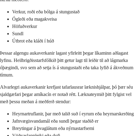
Verkur, roði eða bólga á stungustað
Ógleði eða magakveisa
Höfuðverkur
Sundl
Útbrot eða kláði í húð
Þessar algengu aukaverkanir lagast yfirleitt þegar líkaminn aðlagast
lyfinu. Heilbrigðisstarfsfólkið þitt getur lagt til leiðir til að lágmarka
óþægindi, svo sem að setja ís á stungustaði eða taka lyfið á ákveðnum
tímum.
Alvarlegri aukaverkanir krefjast tafarlausrar læknishjálpar, þó þær séu
sjaldgæfari þegar amíkacín er notað rétt. Læknateymið þitt fylgist vel
með þessu meðan á meðferð stendur:
Heyrnartruflanir, þar með talið suð í eyrum eða heyrnarskerðing
Jafnvægisvandamál eða sundl þegar staðið er
Breytingar á þvaglátum eða nýrnastarfsemi
Vöðvaslappleiki eða dofi