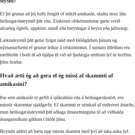
slysni?
Ef þú grunar að þú hafir fengið of mikið amikasín, skaltu strax láta
heilsugæsluteymið þitt vita. Einkenni ofskömmtunar gætu verið
alvarleg ógleði, uppköst, sundl eða breytingar á heyrn eða jafnvægi.
Læknateymið þitt getur fylgst náið með blóðgildum þínum og
nýrnastarfsemi ef grunur leikur á ofskömmtun. Í sumum tilfellum eru
meðferðir í boði til að hjálpa til við að fjarlægja umfram lyf úr kerfinu
þínu hraðar.
Hvað ætti ég að gera ef ég missi af skammti af
amikasíni?
Þar sem amikasín er gefið á sjúkrahúsi eða á heilsugæslustöð, eru
misstir skammtar sjaldgæfir. Ef skammti er seinkað af einhverri ástæðu,
mun heilsugæsluteymið þitt aðlaga tímasetninguna til að viðhalda
árangursríkum gildum í blóði þínu.
Reyndu aldrei að bæta upp missta skammt með því að taka auka lyf.