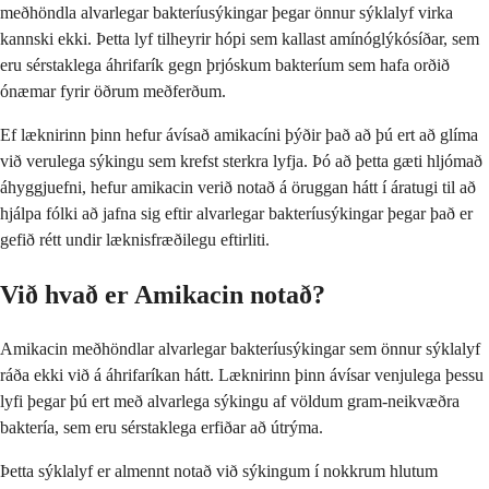
meðhöndla alvarlegar bakteríusýkingar þegar önnur sýklalyf virka
kannski ekki. Þetta lyf tilheyrir hópi sem kallast amínóglýkósíðar, sem
eru sérstaklega áhrifarík gegn þrjóskum bakteríum sem hafa orðið
ónæmar fyrir öðrum meðferðum.
Ef læknirinn þinn hefur ávísað amikacíni þýðir það að þú ert að glíma
við verulega sýkingu sem krefst sterkra lyfja. Þó að þetta gæti hljómað
áhyggjuefni, hefur amikacin verið notað á öruggan hátt í áratugi til að
hjálpa fólki að jafna sig eftir alvarlegar bakteríusýkingar þegar það er
gefið rétt undir læknisfræðilegu eftirliti.
Við hvað er Amikacin notað?
Amikacin meðhöndlar alvarlegar bakteríusýkingar sem önnur sýklalyf
ráða ekki við á áhrifaríkan hátt. Læknirinn þinn ávísar venjulega þessu
lyfi þegar þú ert með alvarlega sýkingu af völdum gram-neikvæðra
baktería, sem eru sérstaklega erfiðar að útrýma.
Þetta sýklalyf er almennt notað við sýkingum í nokkrum hlutum