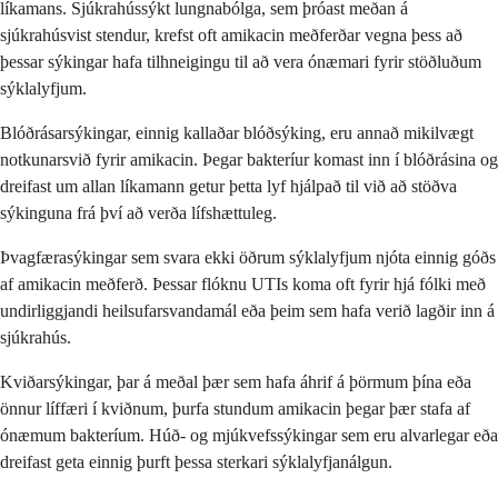
líkamans. Sjúkrahússýkt lungnabólga, sem þróast meðan á
sjúkrahúsvist stendur, krefst oft amikacin meðferðar vegna þess að
þessar sýkingar hafa tilhneigingu til að vera ónæmari fyrir stöðluðum
sýklalyfjum.
Blóðrásarsýkingar, einnig kallaðar blóðsýking, eru annað mikilvægt
notkunarsvið fyrir amikacin. Þegar bakteríur komast inn í blóðrásina og
dreifast um allan líkamann getur þetta lyf hjálpað til við að stöðva
sýkinguna frá því að verða lífshættuleg.
Þvagfærasýkingar sem svara ekki öðrum sýklalyfjum njóta einnig góðs
af amikacin meðferð. Þessar flóknu UTIs koma oft fyrir hjá fólki með
undirliggjandi heilsufarsvandamál eða þeim sem hafa verið lagðir inn á
sjúkrahús.
Kviðarsýkingar, þar á meðal þær sem hafa áhrif á þörmum þína eða
önnur líffæri í kviðnum, þurfa stundum amikacin þegar þær stafa af
ónæmum bakteríum. Húð- og mjúkvefssýkingar sem eru alvarlegar eða
dreifast geta einnig þurft þessa sterkari sýklalyfjanálgun.