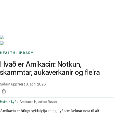
Benchmarks
Stories
FAQ
Sign up / Log in
HEALTH LIBRARY
Hvað er Amikacin: Notkun,
skammtar, aukaverkanir og fleira
Síðast uppfært
3. apríl 2026
Heim
Lyf
Amikacin Injection Route
Amikacin er öflugt sýklalyfja stungulyf sem læknar nota til að