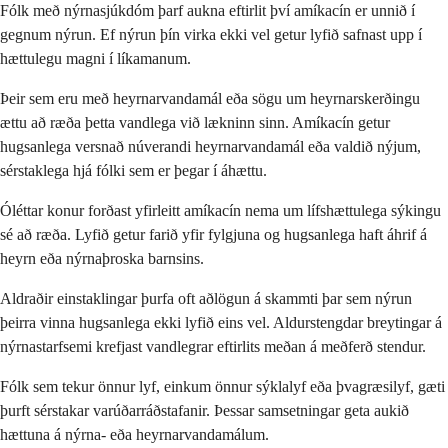
Fólk með nýrnasjúkdóm þarf aukna eftirlit því amíkacín er unnið í
gegnum nýrun. Ef nýrun þín virka ekki vel getur lyfið safnast upp í
hættulegu magni í líkamanum.
Þeir sem eru með heyrnarvandamál eða sögu um heyrnarskerðingu
ættu að ræða þetta vandlega við lækninn sinn. Amíkacín getur
hugsanlega versnað núverandi heyrnarvandamál eða valdið nýjum,
sérstaklega hjá fólki sem er þegar í áhættu.
Óléttar konur forðast yfirleitt amíkacín nema um lífshættulega sýkingu
sé að ræða. Lyfið getur farið yfir fylgjuna og hugsanlega haft áhrif á
heyrn eða nýrnaþroska barnsins.
Aldraðir einstaklingar þurfa oft aðlögun á skammti þar sem nýrun
þeirra vinna hugsanlega ekki lyfið eins vel. Aldurstengdar breytingar á
nýrnastarfsemi krefjast vandlegrar eftirlits meðan á meðferð stendur.
Fólk sem tekur önnur lyf, einkum önnur sýklalyf eða þvagræsilyf, gæti
þurft sérstakar varúðarráðstafanir. Þessar samsetningar geta aukið
hættuna á nýrna- eða heyrnarvandamálum.