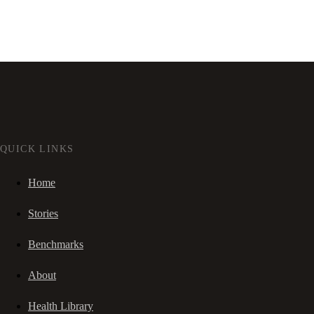
QUICK LINKS
Home
Stories
Benchmarks
About
Health Library