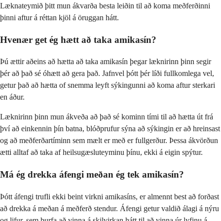
Læknateymið þitt mun ákvarða besta leiðin til að koma meðferðinni
þinni aftur á réttan kjöl á öruggan hátt.
Hvenær get ég hætt að taka amikasín?
Þú ættir aðeins að hætta að taka amikasín þegar læknirinn þinn segir
þér að það sé óhætt að gera það. Jafnvel þótt þér líði fullkomlega vel,
getur það að hætta of snemma leyft sýkingunni að koma aftur sterkari
en áður.
Læknirinn þinn mun ákveða að það sé kominn tími til að hætta út frá
því að einkennin þín batna, blóðprufur sýna að sýkingin er að hreinsast
og að meðferðartíminn sem mælt er með er fullgerður. Þessa ákvörðun
ætti alltaf að taka af heilsugæsluteyminu þínu, ekki á eigin spýtur.
Má ég drekka áfengi meðan ég tek amikasín?
Þótt áfengi trufli ekki beint virkni amikasíns, er almennt best að forðast
að drekka á meðan á meðferð stendur. Áfengi getur valdið álagi á nýru
og lifur, sem þurfa að vinna á skilvirkan hátt til að vinna úr lyfinu á