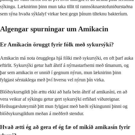
sýkingu. Læknirinn þinn mun taka tillit til rannsóknarstofuniðurstaðna
sem sýna hvaða sýklalyf virkar best gegn þínum tilteknu bakteríum.
Algengar spurningar um Amikacin
Er Amikacin öruggt fyrir fólk með sykursýki?
Amikacin má nota örugglega hjá fólki með sykursýki, en oft þarf auka
eftirlit. Sykursýki getur haft áhrif á nýrnastarfsemi með tímanum, og
þar sem amikacin er unnið í gegnum nýrun, mun læknirinn þinn
fylgjast sérstaklega með því hversu vel nýrun þín virka.
Blóðsykursgildi þín ættu ekki að hafa bein áhrif af amikasíni, en að
vera veikur af sýkingu getur gert sykursýki erfiðari viðureignar.
Heilsugæsluteymið þitt mun fylgjast með bæði sýkingunni þinni og
blóðsykursgildum meðan á meðferð stendur.
Hvað ætti ég að gera ef ég fæ of mikið amikasín fyrir