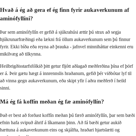
Hvað á ég að gera ef ég finn fyrir aukaverkunum af
aminófyllíni?
Þar sem aminófyllín er gefið á sjúkrahúsi ættir þú strax að segja
hjúkrunarfræðingi eða lækni frá öllum aukaverkunum sem þú finnur
fyrir. Ekki bíða eða reyna að þrauka - jafnvel minniháttar einkenni eru
mikilvæg að tilkynna.
Heilbrigðisstarfsfólkið þitt getur fljótt aðlagað meðferðina þína ef þörf
er á. Þeir gætu hægt á innrennslis hraðanum, gefið þér viðbótar lyf til
að vinna gegn aukaverkunum, eða skipt yfir í aðra meðferð í heild
sinni.
Má ég fá koffín meðan ég fæ aminófyllín?
Það er best að forðast koffín meðan þú færð aminófyllín, þar sem bæði
efnin hafa svipuð áhrif á líkamann þinn. Að fá bæði getur aukið
hættuna á aukaverkunum eins og skjálfta, hraðari hjartslætti og