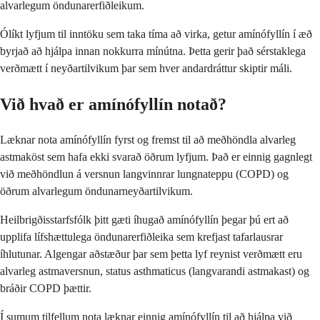
alvarlegum öndunarerfiðleikum.
Ólíkt lyfjum til inntöku sem taka tíma að virka, getur amínófyllín í æð
byrjað að hjálpa innan nokkurra mínútna. Þetta gerir það sérstaklega
verðmætt í neyðartilvikum þar sem hver andardráttur skiptir máli.
Við hvað er amínófyllín notað?
Læknar nota amínófyllín fyrst og fremst til að meðhöndla alvarleg
astmaköst sem hafa ekki svarað öðrum lyfjum. Það er einnig gagnlegt
við meðhöndlun á versnun langvinnrar lungnateppu (COPD) og
öðrum alvarlegum öndunarneyðartilvikum.
Heilbrigðisstarfsfólk þitt gæti íhugað amínófyllín þegar þú ert að
upplifa lífshættulega öndunarerfiðleika sem krefjast tafarlausrar
íhlutunar. Algengar aðstæður þar sem þetta lyf reynist verðmætt eru
alvarleg astmaversnun, status asthmaticus (langvarandi astmakast) og
bráðir COPD þættir.
Í sumum tilfellum nota læknar einnig amínófyllín til að hjálpa við