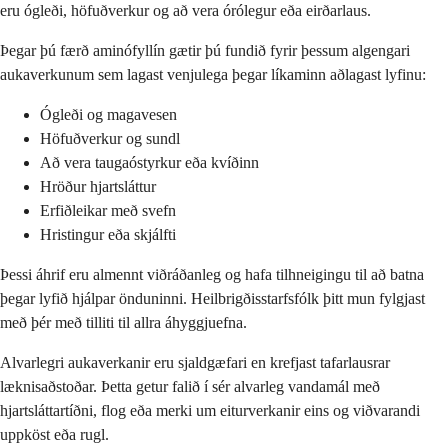
eru ógleði, höfuðverkur og að vera órólegur eða eirðarlaus.
Þegar þú færð aminófyllín gætir þú fundið fyrir þessum algengari
aukaverkunum sem lagast venjulega þegar líkaminn aðlagast lyfinu:
Ógleði og magavesen
Höfuðverkur og sundl
Að vera taugaóstyrkur eða kvíðinn
Hröður hjartsláttur
Erfiðleikar með svefn
Hristingur eða skjálfti
Þessi áhrif eru almennt viðráðanleg og hafa tilhneigingu til að batna
þegar lyfið hjálpar önduninni. Heilbrigðisstarfsfólk þitt mun fylgjast
með þér með tilliti til allra áhyggjuefna.
Alvarlegri aukaverkanir eru sjaldgæfari en krefjast tafarlausrar
læknisaðstoðar. Þetta getur falið í sér alvarleg vandamál með
hjartsláttartíðni, flog eða merki um eiturverkanir eins og viðvarandi
uppköst eða rugl.