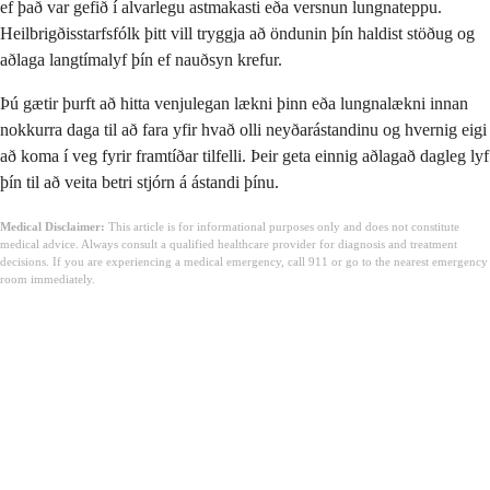
ef það var gefið í alvarlegu astmakasti eða versnun lungnateppu.
Heilbrigðisstarfsfólk þitt vill tryggja að öndunin þín haldist stöðug og
aðlaga langtímalyf þín ef nauðsyn krefur.
Þú gætir þurft að hitta venjulegan lækni þinn eða lungnalækni innan
nokkurra daga til að fara yfir hvað olli neyðarástandinu og hvernig eigi
að koma í veg fyrir framtíðar tilfelli. Þeir geta einnig aðlagað dagleg lyf
þín til að veita betri stjórn á ástandi þínu.
Medical Disclaimer:
This article is for informational purposes only and does not constitute
medical advice. Always consult a qualified healthcare provider for diagnosis and treatment
decisions. If you are experiencing a medical emergency, call 911 or go to the nearest emergency
room immediately.