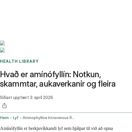
Benchmarks
Stories
FAQ
Sign up / Log in
HEALTH LIBRARY
Hvað er amínófyllín: Notkun,
skammtar, aukaverkanir og fleira
Síðast uppfært
3. apríl 2026
Heim
Lyf
Aminophylline Intravenous Route
Amínófyllín er berkjuvíkkandi lyf sem hjálpar til við að opna