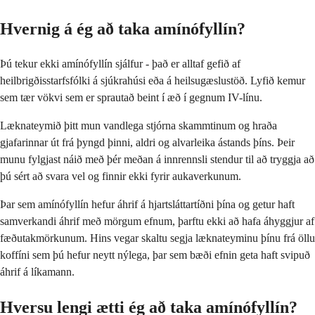
Hvernig á ég að taka amínófyllín?
Þú tekur ekki amínófyllín sjálfur - það er alltaf gefið af
heilbrigðisstarfsfólki á sjúkrahúsi eða á heilsugæslustöð. Lyfið kemur
sem tær vökvi sem er sprautað beint í æð í gegnum IV-línu.
Læknateymið þitt mun vandlega stjórna skammtinum og hraða
gjafarinnar út frá þyngd þinni, aldri og alvarleika ástands þíns. Þeir
munu fylgjast náið með þér meðan á innrennsli stendur til að tryggja að
þú sért að svara vel og finnir ekki fyrir aukaverkunum.
Þar sem amínófyllín hefur áhrif á hjartsláttartíðni þína og getur haft
samverkandi áhrif með mörgum efnum, þarftu ekki að hafa áhyggjur af
fæðutakmörkunum. Hins vegar skaltu segja læknateyminu þínu frá öllu
koffíni sem þú hefur neytt nýlega, þar sem bæði efnin geta haft svipuð
áhrif á líkamann.
Hversu lengi ætti ég að taka amínófyllín?