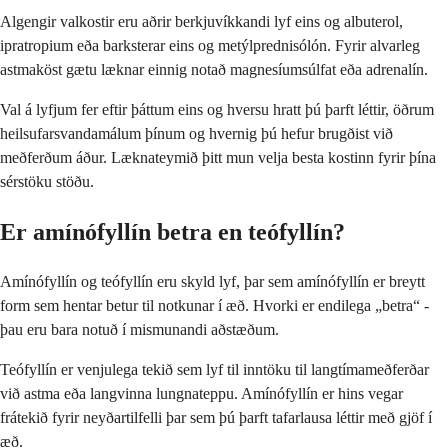
Algengir valkostir eru aðrir berkjuvíkkandi lyf eins og albuterol,
ipratropium eða barksterar eins og metýlprednisólón. Fyrir alvarleg
astmaköst gætu læknar einnig notað magnesíumsúlfat eða adrenalín.
Val á lyfjum fer eftir þáttum eins og hversu hratt þú þarft léttir, öðrum
heilsufarsvandamálum þínum og hvernig þú hefur brugðist við
meðferðum áður. Læknateymið þitt mun velja besta kostinn fyrir þína
sérstöku stöðu.
Er amínófyllín betra en teófyllín?
Amínófyllín og teófyllín eru skyld lyf, þar sem amínófyllín er breytt
form sem hentar betur til notkunar í æð. Hvorki er endilega „betra“ -
þau eru bara notuð í mismunandi aðstæðum.
Teófyllín er venjulega tekið sem lyf til inntöku til langtímameðferðar
við astma eða langvinna lungnateppu. Amínófyllín er hins vegar
frátekið fyrir neyðartilfelli þar sem þú þarft tafarlausa léttir með gjöf í
æð.