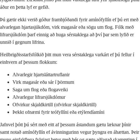
áður en þetta lyf er gefið.
Þú gætir ekki verið góður frambjóðandi fyrir amínófyllín ef þú ert með
alvarlegan hjartasjúkdóm, virk magasár eða sögu um flog. Fólk með
lifrarsjúkdóm þarf einnig að huga sérstaklega að því þar sem lyfið er
unnið í gegnum lifrina.
Heilbrigðisstarfsfólkið þitt mun vera sérstaklega varkárt ef þú fellur í
einhvern af þessum flokkum:
Alvarlegir hjartsláttartruflanir
Virk magasár eða sár í þörmum
Saga um flog eða flogaveiki
Alvarlegur lifrarsjúkdómur
Ofvirkur skjaldkirtill (ofvirkur skjaldkirtill)
Þekkt ofnæmi fyrir teófyllíni eða etýlendíamíni
Jafnvel þótt þú sért með eitt af þessum ástandum gætu læknar þínir
samt notað amínófyllín ef ávinningurinn vegur þyngra en áhættan. Þeir
munu einfaldlega fylgjast betur með þér og gætu aðlagað skammtinn í