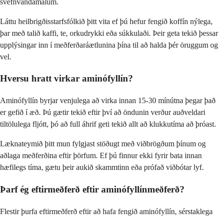
svefnvandamálum.
Láttu heilbrigðisstarfsfólkið þitt vita ef þú hefur fengið koffín nýlega,
þar með talið kaffi, te, orkudrykki eða súkkulaði. Þeir geta tekið þessar
upplýsingar inn í meðferðaráætlunina þína til að halda þér öruggum og
vel.
Hversu hratt virkar aminófyllín?
Aminófyllín byrjar venjulega að virka innan 15-30 mínútna þegar það
er gefið í æð. Þú gætir tekið eftir því að öndunin verður auðveldari
tiltölulega fljótt, þó að full áhrif geti tekið allt að klukkutíma að þróast.
Læknateymið þitt mun fylgjast stöðugt með viðbrögðum þínum og
aðlaga meðferðina eftir þörfum. Ef þú finnur ekki fyrir bata innan
hæfilegs tíma, gætu þeir aukið skammtinn eða prófað viðbótar lyf.
Þarf ég eftirmeðferð eftir aminófyllínmeðferð?
Flestir þurfa eftirmeðferð eftir að hafa fengið aminófyllín, sérstaklega