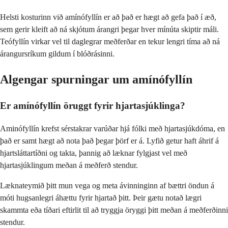
Helsti kosturinn við amínófyllín er að það er hægt að gefa það í æð,
sem gerir kleift að ná skjótum árangri þegar hver mínúta skiptir máli.
Teófyllín virkar vel til daglegrar meðferðar en tekur lengri tíma að ná
árangursríkum gildum í blóðrásinni.
Algengar spurningar um amínófyllín
Er amínófyllín öruggt fyrir hjartasjúklinga?
Aminófyllín krefst sérstakrar varúðar hjá fólki með hjartasjúkdóma, en
það er samt hægt að nota það þegar þörf er á. Lyfið getur haft áhrif á
hjartsláttartíðni og takta, þannig að læknar fylgjast vel með
hjartasjúklingum meðan á meðferð stendur.
Læknateymið þitt mun vega og meta ávinninginn af bættri öndun á
móti hugsanlegri áhættu fyrir hjartað þitt. Þeir gætu notað lægri
skammta eða tíðari eftirlit til að tryggja öryggi þitt meðan á meðferðinni
stendur.