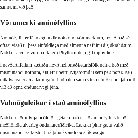
samræmi við það.
Vörumerki amínófyllíns
Amínófyllín er fáanlegt undir nokkrum vörumerkjum, þó að það sé
oftast vísað til þess einfaldlega með almenna nafninu á sjúkrahúsum.
Nokkur algeng vörumerki eru Phyllocontin og Truphylline.
Í neyðartilfellum gætirðu heyrt heilbrigðisstarfsfólk nefna það með
mismunandi nöfnum, allt eftir þeirri lyfjaformúlu sem það notar. Það
mikilvæga er að allar útgáfur innihalda sama virka efnið sem hjálpar til
við að opna öndunarvegi þína.
Valmöguleikar í stað amínófyllíns
Nokkrar aðrar lyfjameðferðir geta komið í stað amínófyllíns til að
meðhöndla alvarleg öndunarerfiðleika. Læknar þínir gætu valið
mismunandi valkosti út frá þínu ástandi og sjúkrasögu.