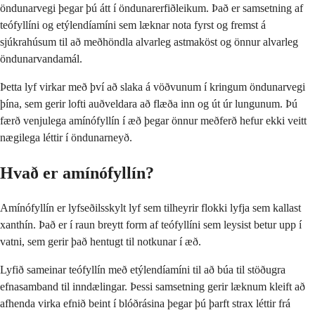
öndunarvegi þegar þú átt í öndunarerfiðleikum. Það er samsetning af
teófyllíni og etýlendíamíni sem læknar nota fyrst og fremst á
sjúkrahúsum til að meðhöndla alvarleg astmaköst og önnur alvarleg
öndunarvandamál.
Þetta lyf virkar með því að slaka á vöðvunum í kringum öndunarvegi
þína, sem gerir lofti auðveldara að flæða inn og út úr lungunum. Þú
færð venjulega amínófyllín í æð þegar önnur meðferð hefur ekki veitt
nægilega léttir í öndunarneyð.
Hvað er amínófyllín?
Amínófyllín er lyfseðilsskylt lyf sem tilheyrir flokki lyfja sem kallast
xanthín. Það er í raun breytt form af teófyllíni sem leysist betur upp í
vatni, sem gerir það hentugt til notkunar í æð.
Lyfið sameinar teófyllín með etýlendíamíni til að búa til stöðugra
efnasamband til inndælingar. Þessi samsetning gerir læknum kleift að
afhenda virka efnið beint í blóðrásina þegar þú þarft strax léttir frá