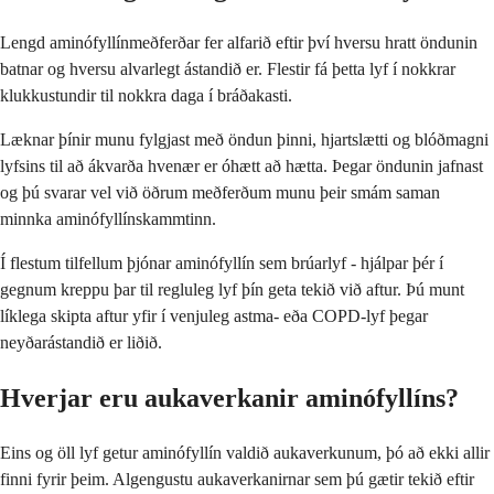
Lengd aminófyllínmeðferðar fer alfarið eftir því hversu hratt öndunin
batnar og hversu alvarlegt ástandið er. Flestir fá þetta lyf í nokkrar
klukkustundir til nokkra daga í bráðakasti.
Læknar þínir munu fylgjast með öndun þinni, hjartslætti og blóðmagni
lyfsins til að ákvarða hvenær er óhætt að hætta. Þegar öndunin jafnast
og þú svarar vel við öðrum meðferðum munu þeir smám saman
minnka aminófyllínskammtinn.
Í flestum tilfellum þjónar aminófyllín sem brúarlyf - hjálpar þér í
gegnum kreppu þar til regluleg lyf þín geta tekið við aftur. Þú munt
líklega skipta aftur yfir í venjuleg astma- eða COPD-lyf þegar
neyðarástandið er liðið.
Hverjar eru aukaverkanir aminófyllíns?
Eins og öll lyf getur aminófyllín valdið aukaverkunum, þó að ekki allir
finni fyrir þeim. Algengustu aukaverkanirnar sem þú gætir tekið eftir