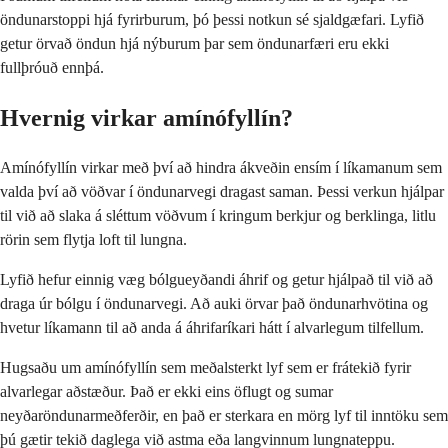
öndunarstoppi hjá fyrirburum, þó þessi notkun sé sjaldgæfari. Lyfið
getur örvað öndun hjá nýburum þar sem öndunarfæri eru ekki
fullþróuð ennþá.
Hvernig virkar amínófyllín?
Amínófyllín virkar með því að hindra ákveðin ensím í líkamanum sem
valda því að vöðvar í öndunarvegi dragast saman. Þessi verkun hjálpar
til við að slaka á sléttum vöðvum í kringum berkjur og berklinga, litlu
rörin sem flytja loft til lungna.
Lyfið hefur einnig væg bólgueyðandi áhrif og getur hjálpað til við að
draga úr bólgu í öndunarvegi. Að auki örvar það öndunarhvötina og
hvetur líkamann til að anda á áhrifaríkari hátt í alvarlegum tilfellum.
Hugsaðu um amínófyllín sem meðalsterkt lyf sem er frátekið fyrir
alvarlegar aðstæður. Það er ekki eins öflugt og sumar
neyðaröndunarmeðferðir, en það er sterkara en mörg lyf til inntöku sem
þú gætir tekið daglega við astma eða langvinnum lungnateppu.