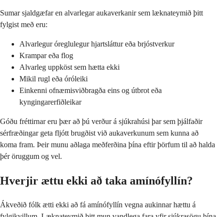
Sumar sjaldgæfar en alvarlegar aukaverkanir sem læknateymið þitt
fylgist með eru:
Alvarlegur óreglulegur hjartsláttur eða brjóstverkur
Krampar eða flog
Alvarleg uppköst sem hætta ekki
Mikil rugl eða óróleiki
Einkenni ofnæmisviðbragða eins og útbrot eða
kyngingarerfiðleikar
Góðu fréttirnar eru þær að þú verður á sjúkrahúsi þar sem þjálfaðir
sérfræðingar geta fljótt brugðist við aukaverkunum sem kunna að
koma fram. Þeir munu aðlaga meðferðina þína eftir þörfum til að halda
þér öruggum og vel.
Hverjir ættu ekki að taka amínófyllín?
Ákveðið fólk ætti ekki að fá amínófyllín vegna aukinnar hættu á
fylgikvillum. Læknateymið þitt mun vandlega fara yfir sjúkrasögu þína