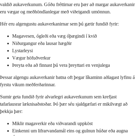
valdið aukaverkunum. Góðu fréttirnar eru þær að margar aukaverkanir
eru vægar og meðhöndlanlegar með viðeigandi umönnun.
Hér eru algengustu aukaverkanirnar sem þú gætir fundið fyrir:
Magavesen, ógleði eða væg óþægindi í kvið
Niðurgangur eða lausar hægðir
Lystarleysi
Vægur höfuðverkur
Þreyta eða að finnast þú vera þreyttari en venjulega
Þessar algengu aukaverkanir batna oft þegar líkaminn aðlagast lyfinu á
fyrstu vikum meðferðarinnar.
Sumir geta fundið fyrir alvarlegri aukaverkunum sem krefjast
tafarlausrar læknisaðstoðar. Þó þær séu sjaldgæfari er mikilvægt að
þekkja þær:
Miklir magaverkir eða viðvarandi uppköst
Einkenni um lifrarvandamál eins og gulnun húðar eða augna