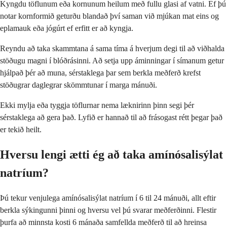
Kyngdu töflunum eða kornunum heilum með fullu glasi af vatni. Ef þú
notar kornformið geturðu blandað því saman við mjúkan mat eins og
eplamauk eða jógúrt ef erfitt er að kyngja.
Reyndu að taka skammtana á sama tíma á hverjum degi til að viðhalda
stöðugu magni í blóðrásinni. Að setja upp áminningar í símanum getur
hjálpað þér að muna, sérstaklega þar sem berkla meðferð krefst
stöðugrar daglegrar skömmtunar í marga mánuði.
Ekki mylja eða tyggja töflurnar nema læknirinn þinn segi þér
sérstaklega að gera það. Lyfið er hannað til að frásogast rétt þegar það
er tekið heilt.
Hversu lengi ætti ég að taka amínósalisýlat
natríum?
Þú tekur venjulega amínósalisýlat natríum í 6 til 24 mánuði, allt eftir
berkla sýkingunni þinni og hversu vel þú svarar meðferðinni. Flestir
þurfa að minnsta kosti 6 mánaða samfellda meðferð til að hreinsa