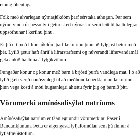
einnig óhentuga.
Fólk með alvarlegan nýrnasjúkdóm þarf sérstaka athugun. Þar sem
nýrun vinna úr þessu lyfi getur skert nýrnastarfsemi leitt til hættulegrar
uppsöfnunar í kerfinu þínu.
Ef þú ert með lifrarsjúkdóm þarf læknirinn þinn að fylgjast betur með
þér. Lyfið getur haft áhrif á lifrarstarfsemi og núverandi lifrarvandamál
geta aukið hættuna á fylgikvillum.
Þungaðar konur og konur með barn á brjósti þurfa vandlega mat. Þó að
lyfið gæti verið nauðsynlegt til að meðhöndla berkla mun læknirinn
þinn vega kosti á móti hugsanlegri áhættu fyrir þig og barnið þitt.
Vörumerki amínósalisýlat natríums
Amínósalisýlat natríum er fáanlegt undir vörumerkinu Paser í
Bandaríkjunum. Þetta er algengasta lyfjaformúlan sem þú finnur á
lyfjafræðistofum.