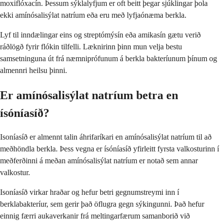
moxiflóxacín. Þessum sýklalyfjum er oft beitt þegar sjúklingar þola
ekki amínósalisýlat natríum eða eru með lyfjaónæma berkla.
Lyf til inndælingar eins og streptómýsín eða amikasín gætu verið
ráðlögð fyrir flókin tilfelli. Læknirinn þinn mun velja bestu
samsetninguna út frá næmniprófunum á berkla bakteríunum þínum og
almennri heilsu þinni.
Er amínósalisýlat natríum betra en
ísóníasíð?
Isoníasíð er almennt talin áhrifaríkari en amínósalisýlat natríum til að
meðhöndla berkla. Þess vegna er ísóníasíð yfirleitt fyrsta valkosturinn í
meðferðinni á meðan amínósalisýlat natríum er notað sem annar
valkostur.
Isoníasíð virkar hraðar og hefur betri gegnumstreymi inn í
berklabakteríur, sem gerir það öflugra gegn sýkingunni. Það hefur
einnig færri aukaverkanir frá meltingarfærum samanborið við