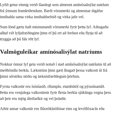
Lyfið getur einnig verið fáanlegt sem almennt amínósalisýlat natríum
frá ýmsum framleiðendum. Bæði vörumerki og almennar útgáfur
innihalda sama virka innihaldsefnið og virka jafn vel.
Sum lönd gætu haft mismunandi vörumerki fyrir þetta lyf. Athugaðu
alltaf við lyfjafræðinginn þinn ef þú ert að ferðast eða flytja til að
tryggja að þú fáir rétt lyf.
Valmöguleikar amínósalisýlat natríums
Nokkur önnur lyf geta verið notuð í stað amínósalisýlat natríums til að
meðhöndla berkla. Læknirinn þinn gæti íhugað þessa valkosti út frá
þinni sérstöku stöðu og læknisfræðilegum þörfum.
Fyrsta valkostir eru ísóníasíð, rífampín, etambútól og pýrasínamíð.
Þetta eru venjulega valkostirnir fyrir flesta berkla sjúklinga vegna þess
að þeir eru mjög áhrifaríkir og vel þolaðir.
Aðrir annar valkostir eru flúorókínólónar eins og levóflóxacín eða