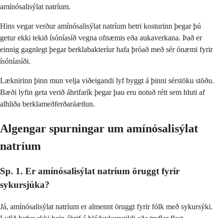
amínósalisýlat natríum.
Hins vegar verður amínósalisýlat natríum betri kosturinn þegar þú
getur ekki tekið ísóníasíð vegna ofnæmis eða aukaverkana. Það er
einnig gagnlegt þegar berklabakteríur hafa þróað með sér ónæmi fyrir
ísóníasíði.
Læknirinn þinn mun velja viðeigandi lyf byggt á þinni sérstöku stöðu.
Bæði lyfin geta verið áhrifarík þegar þau eru notuð rétt sem hluti af
alhliða berklameðferðaráætlun.
Algengar spurningar um amínósalisýlat
natríum
Sp. 1. Er amínósalisýlat natríum öruggt fyrir
sykursjúka?
Já, amínósalisýlat natríum er almennt öruggt fyrir fólk með sykursýki.