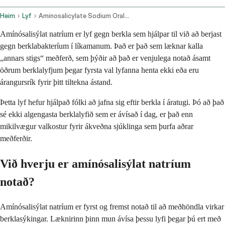
Heim
Lyf
Aminosalicylate Sodium Oral Route
Amínósalisýlat natríum er lyf gegn berkla sem hjálpar til við að berjast
gegn berklabakteríum í líkamanum. Það er það sem læknar kalla
„annars stigs“ meðferð, sem þýðir að það er venjulega notað ásamt
öðrum berklalyfjum þegar fyrsta val lyfanna henta ekki eða eru
árangursrík fyrir þitt tiltekna ástand.
Þetta lyf hefur hjálpað fólki að jafna sig eftir berkla í áratugi. Þó að það
sé ekki algengasta berklalyfið sem er ávísað í dag, er það enn
mikilvægur valkostur fyrir ákveðna sjúklinga sem þurfa aðrar
meðferðir.
Við hverju er amínósalisýlat natríum
notað?
Amínósalisýlat natríum er fyrst og fremst notað til að meðhöndla virkar
berklasýkingar. Læknirinn þinn mun ávísa þessu lyfi þegar þú ert með