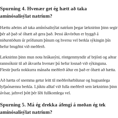
Spurning 4. Hvenær get ég hætt að taka
amínósalisýlat natríum?
Hættu aðeins að taka amínósalisýlat natríum þegar læknirinn þinn segir
þér að það sé óhætt að gera það. Þessi ákvörðun er byggð á
niðurstöðum úr prófunum þínum og hversu vel berkla sýkingin þín
hefur brugðist við meðferð.
Læknirinn þinn mun nota hrákasýni, röntgenmyndir af brjósti og aðrar
rannsóknir til að ákvarða hvenær þú hefur losnað við sýkinguna.
Flestir þurfa nokkurra mánaða meðferð áður en það er óhætt að hætta.
Að hætta of snemma getur leitt til meðferðarbilunar og hugsanlega
lyfjaónæmra berkla. Ljúktu alltaf við fulla meðferð sem læknirinn þinn
ávísar, jafnvel þótt þér líði fullkomlega vel.
Spurning 5. Má ég drekka áfengi á meðan ég tek
amínósalisýlat natríum?