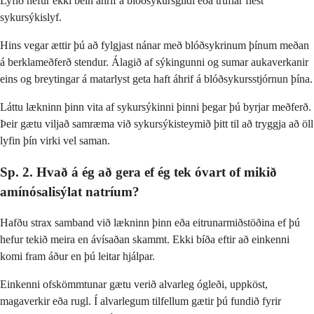
Lyfið hefur ekki bein áhrif á blóðsykursgildi eða truflar flest
sykursýkislyf.
Hins vegar ættir þú að fylgjast nánar með blóðsykrinum þínum meðan
á berklameðferð stendur. Álagið af sýkingunni og sumar aukaverkanir
eins og breytingar á matarlyst geta haft áhrif á blóðsykursstjórnun þína.
Láttu lækninn þinn vita af sykursýkinni þinni þegar þú byrjar meðferð.
Þeir gætu viljað samræma við sykursýkisteymið þitt til að tryggja að öll
lyfin þín virki vel saman.
Sp. 2. Hvað á ég að gera ef ég tek óvart of mikið
amínósalisýlat natríum?
Hafðu strax samband við lækninn þinn eða eitrunarmiðstöðina ef þú
hefur tekið meira en ávísaðan skammt. Ekki bíða eftir að einkenni
komi fram áður en þú leitar hjálpar.
Einkenni ofskömmtunar gætu verið alvarleg ógleði, uppköst,
magaverkir eða rugl. Í alvarlegum tilfellum gætir þú fundið fyrir