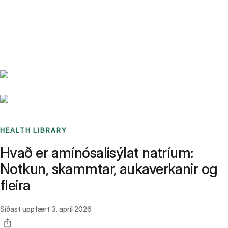
Benchmarks
Stories
FAQ
Sign up / Log in
HEALTH LIBRARY
Hvað er amínósalisýlat natríum:
Notkun, skammtar, aukaverkanir og
fleira
Síðast uppfært
3. apríl 2026