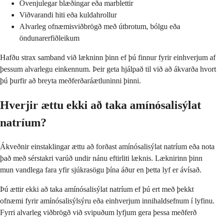
Óvenjulegar blæðingar eða marblettir
Viðvarandi hiti eða kuldahrollur
Alvarleg ofnæmisviðbrögð með útbrotum, bólgu eða
öndunarerfiðleikum
Hafðu strax samband við lækninn þinn ef þú finnur fyrir einhverjum af
þessum alvarlegu einkennum. Þeir geta hjálpað til við að ákvarða hvort
þú þurfir að breyta meðferðaráætluninni þinni.
Hverjir ættu ekki að taka amínósalisýlat
natríum?
Ákveðnir einstaklingar ættu að forðast amínósalisýlat natríum eða nota
það með sérstakri varúð undir nánu eftirliti læknis. Læknirinn þinn
mun vandlega fara yfir sjúkrasögu þína áður en þetta lyf er ávísað.
Þú ættir ekki að taka amínósalisýlat natríum ef þú ert með þekkt
ofnæmi fyrir amínósalisýlsýru eða einhverjum innihaldsefnum í lyfinu.
Fyrri alvarleg viðbrögð við svipuðum lyfjum gera þessa meðferð