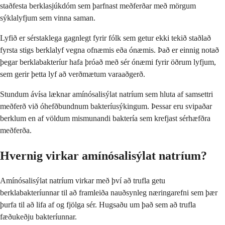
staðfesta berklasjúkdóm sem þarfnast meðferðar með mörgum
sýklalyfjum sem vinna saman.
Lyfið er sérstaklega gagnlegt fyrir fólk sem getur ekki tekið staðlað
fyrsta stigs berklalyf vegna ofnæmis eða ónæmis. Það er einnig notað
þegar berklabakteríur hafa þróað með sér ónæmi fyrir öðrum lyfjum,
sem gerir þetta lyf að verðmætum varaaðgerð.
Stundum ávísa læknar amínósalisýlat natríum sem hluta af samsettri
meðferð við óhefðbundnum bakteríusýkingum. Þessar eru svipaðar
berklum en af völdum mismunandi baktería sem krefjast sérhæfðra
meðferða.
Hvernig virkar amínósalisýlat natríum?
Amínósalisýlat natríum virkar með því að trufla getu
berklabakteríunnar til að framleiða nauðsynleg næringarefni sem þær
þurfa til að lifa af og fjölga sér. Hugsaðu um það sem að trufla
fæðukeðju bakteríunnar.