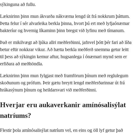
sýkinguna að fullu.
Læknirinn þinn mun ákvarða nákvæma lengd út frá nokkrum þáttum.
Þetta felur í sér alvarleika berkla þinna, hvort þú ert með lyfjaónæmar
bakteríur og hvernig líkaminn þinn bregst við lyfinu með tímanum.
Það er mikilvægt að ljúka allri meðferðinni, jafnvel þótt þér fari að líða
betur eftir nokkrar vikur. Að hætta berkla meðferð snemma getur leitt
til þess að sýkingin kemur aftur, hugsanlega í ónæmari mynd sem er
erfiðara að meðhöndla.
Læknirinn þinn mun fylgjast með framförum þínum með reglulegum
skoðunum og prófum. Þeir gætu breytt lengd meðferðarinnar út frá
hrákasýnum þínum og heildarsvari við meðferðinni.
Hverjar eru aukaverkanir amínósalisýlat
natríums?
Flestir þola amínósalisýlat natríum vel, en eins og öll lyf getur það