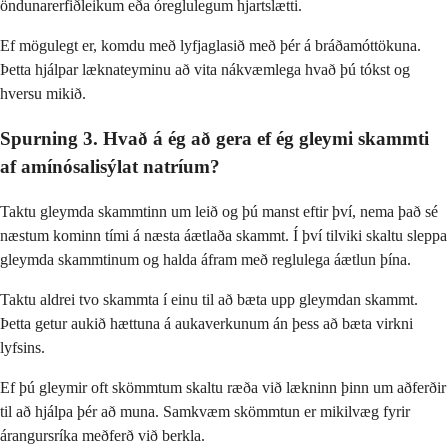
öndunarerfiðleikum eða óreglulegum hjartslætti.
Ef mögulegt er, komdu með lyfjaglasið með þér á bráðamóttökuna.
Þetta hjálpar læknateyminu að vita nákvæmlega hvað þú tókst og
hversu mikið.
Spurning 3. Hvað á ég að gera ef ég gleymi skammti
af amínósalisýlat natríum?
Taktu gleymda skammtinn um leið og þú manst eftir því, nema það sé
næstum kominn tími á næsta áætlaða skammt. Í því tilviki skaltu sleppa
gleymda skammtinum og halda áfram með reglulega áætlun þína.
Taktu aldrei tvo skammta í einu til að bæta upp gleymdan skammt.
Þetta getur aukið hættuna á aukaverkunum án þess að bæta virkni
lyfsins.
Ef þú gleymir oft skömmtum skaltu ræða við lækninn þinn um aðferðir
til að hjálpa þér að muna. Samkvæm skömmtun er mikilvæg fyrir
árangursríka meðferð við berkla.