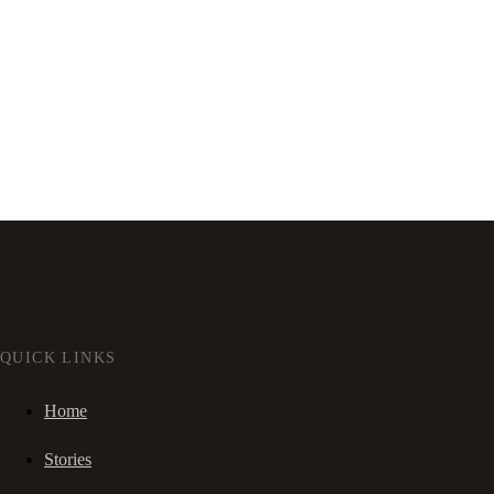
QUICK LINKS
Home
Stories