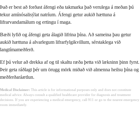
Það er best að forðast áfengi eða takmarka það verulega á meðan þú
tekur amínósalisýlat natríum. Áfengi getur aukið hættuna á
lifrarvandamálum og ertingu í maga.
Bæði lyfið og áfengi geta álagið lifrina þína. Að sameina þau getur
aukið hættuna á alvarlegum lifrarfylgikvillum, sérstaklega við
langtímameðferð.
Ef þú velur að drekka af og til skaltu ræða þetta við lækninn þinn fyrst.
Þeir geta ráðlagt þér um örugg mörk miðað við almenna heilsu þína og
meðferðaráætlun.
Medical Disclaimer:
This article is for informational purposes only and does not constitute
medical advice. Always consult a qualified healthcare provider for diagnosis and treatment
decisions. If you are experiencing a medical emergency, call 911 or go to the nearest emergency
room immediately.