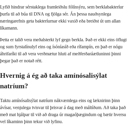
Lyfið hindrar sérstaklega framleiðslu fólínsýru, sem berklabakteríur
þurfa til að búa til DNA og fjölga sér. Án þessa nauðsynlega
næringarefnis geta bakteríurnar ekki vaxið eða breiðst út um allan
líkamann.
Þetta er talið vera meðalsterkt lyf gegn berkla. Það er ekki eins öflugt
og sum fyrstalínulyf eins og ísóníasíð eða rífampín, en það er nógu
áhrifaríkt til að vera verðmætur hluti af meðferðaráætluninni þinni
þegar það er notað rétt.
Hvernig á ég að taka amínósalisýlat
natríum?
Taktu amínósalisýlat natríum nákvæmlega eins og læknirinn þinn
ávísar, venjulega tvisvar til þrisvar á dag með máltíðum. Að taka það
með mat hjálpar til við að draga úr magaóþægindum og bætir hversu
vel líkaminn þinn tekur við lyfinu.