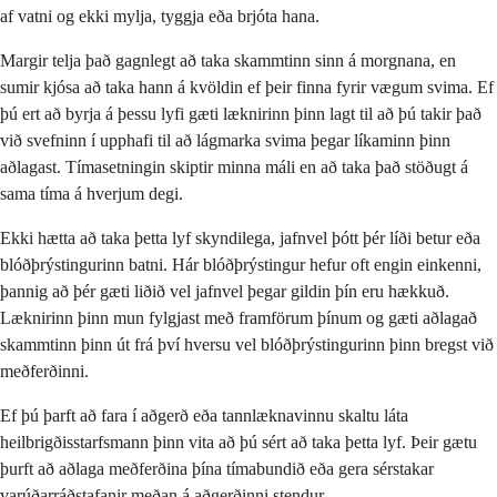
af vatni og ekki mylja, tyggja eða brjóta hana.
Margir telja það gagnlegt að taka skammtinn sinn á morgnana, en
sumir kjósa að taka hann á kvöldin ef þeir finna fyrir vægum svima. Ef
þú ert að byrja á þessu lyfi gæti læknirinn þinn lagt til að þú takir það
við svefninn í upphafi til að lágmarka svima þegar líkaminn þinn
aðlagast. Tímasetningin skiptir minna máli en að taka það stöðugt á
sama tíma á hverjum degi.
Ekki hætta að taka þetta lyf skyndilega, jafnvel þótt þér líði betur eða
blóðþrýstingurinn batni. Hár blóðþrýstingur hefur oft engin einkenni,
þannig að þér gæti liðið vel jafnvel þegar gildin þín eru hækkuð.
Læknirinn þinn mun fylgjast með framförum þínum og gæti aðlagað
skammtinn þinn út frá því hversu vel blóðþrýstingurinn þinn bregst við
meðferðinni.
Ef þú þarft að fara í aðgerð eða tannlæknavinnu skaltu láta
heilbrigðisstarfsmann þinn vita að þú sért að taka þetta lyf. Þeir gætu
þurft að aðlaga meðferðina þína tímabundið eða gera sérstakar
varúðarráðstafanir meðan á aðgerðinni stendur.