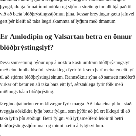
þyngd, draga úr natríuminntöku og stjórna streitu getur allt hjálpað til
við að bæta blóðþrýstingsstjórnun þína. Þessar breytingar gætu jafnvel
gert þér kleift að taka lægri skammta af lyfjum með tímanum.
Er Amlodipin og Valsartan betra en önnur
blóðþrýstingslyf?
Þessi samsetning býður upp á nokkra kosti umfram blóðþrýstingslyf
með einu innihaldsefni, sérstaklega fyrir fólk sem þarf meira en eitt lyf
til að stjórna blóðþrýstingi sínum. Rannsóknir sýna að samsett meðferð
virkar oft betur en að taka bara eitt lyf, sérstaklega fyrir fólk með
miðlungs háan blóðþrýsting.
Þægindaþátturinn er mikilvægur fyrir marga. Að taka eina pillu í stað
tveggja aðskildra lyfja bætir fylgni, sem þýðir að þú ert líklegri til að
taka lyfin þín stöðugt. Betri fylgni við lyfjameðferð leiðir til betri
blóðþrýstingsstjórnunar og minni hættu á fylgikvillum.