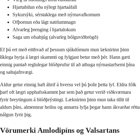
Hjartabilun eða nýlegt hjartaáfall
Sykursýki, sérstaklega með nýrnavafkomum
Ofþornun eða lágt natríummagn
Alvarleg þrenging í hjartalokum
Saga um ofsabjúg (alvarleg bólguviðbrögð)
Ef þú ert með eitthvað af þessum sjúkdómum mun læknirinn þinn
líklega byrja á lægri skammti og fylgjast betur með þér. Hann gæti
einnig pantað reglulegar blóðprufur til að athuga nýrnastarfsemi þína
og saltajafnvægi.
Aldur getur einnig haft áhrif á hversu vel þú þolir þetta lyf. Eldra fólk
þarf oft lægri upphafsskammt þar sem það getur verið viðkvæmara
fyrir breytingum á blóðþrýstingi. Læknirinn þinn mun taka tillit til
aldurs þíns, almennrar heilsu og annarra lyfja þegar hann ákvarðar rétta
nálgun fyrir þig.
Vörumerki Amlodipíns og Valsartans