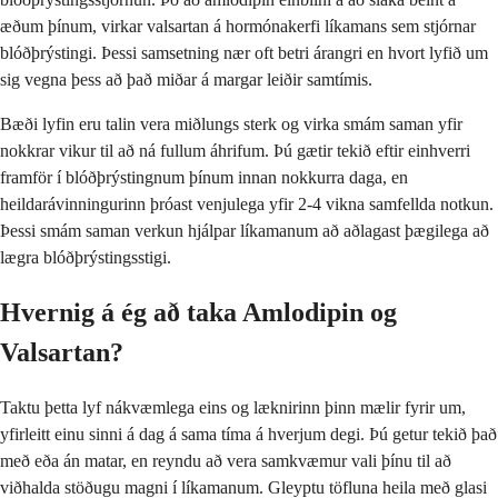
æðum þínum, virkar valsartan á hormónakerfi líkamans sem stjórnar
blóðþrýstingi. Þessi samsetning nær oft betri árangri en hvort lyfið um
sig vegna þess að það miðar á margar leiðir samtímis.
Bæði lyfin eru talin vera miðlungs sterk og virka smám saman yfir
nokkrar vikur til að ná fullum áhrifum. Þú gætir tekið eftir einhverri
framför í blóðþrýstingnum þínum innan nokkurra daga, en
heildarávinningurinn þróast venjulega yfir 2-4 vikna samfellda notkun.
Þessi smám saman verkun hjálpar líkamanum að aðlagast þægilega að
lægra blóðþrýstingsstigi.
Hvernig á ég að taka Amlodipin og
Valsartan?
Taktu þetta lyf nákvæmlega eins og læknirinn þinn mælir fyrir um,
yfirleitt einu sinni á dag á sama tíma á hverjum degi. Þú getur tekið það
með eða án matar, en reyndu að vera samkvæmur vali þínu til að
viðhalda stöðugu magni í líkamanum. Gleyptu töfluna heila með glasi