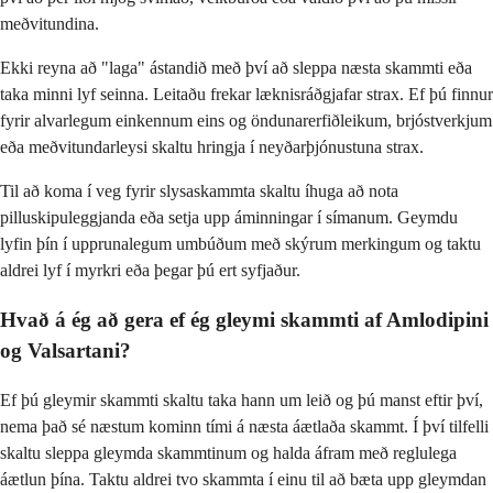
meðvitundina.
Ekki reyna að "laga" ástandið með því að sleppa næsta skammti eða
taka minni lyf seinna. Leitaðu frekar læknisráðgjafar strax. Ef þú finnur
fyrir alvarlegum einkennum eins og öndunarerfiðleikum, brjóstverkjum
eða meðvitundarleysi skaltu hringja í neyðarþjónustuna strax.
Til að koma í veg fyrir slysaskammta skaltu íhuga að nota
pilluskipuleggjanda eða setja upp áminningar í símanum. Geymdu
lyfin þín í upprunalegum umbúðum með skýrum merkingum og taktu
aldrei lyf í myrkri eða þegar þú ert syfjaður.
Hvað á ég að gera ef ég gleymi skammti af Amlodipini
og Valsartani?
Ef þú gleymir skammti skaltu taka hann um leið og þú manst eftir því,
nema það sé næstum kominn tími á næsta áætlaða skammt. Í því tilfelli
skaltu sleppa gleymda skammtinum og halda áfram með reglulega
áætlun þína. Taktu aldrei tvo skammta í einu til að bæta upp gleymdan