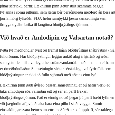
þínar sérstöku þarfir. Læknirinn þinn getur stillt skammta beggja
lyfjanna í sömu pillunni, sem gefur þér persónulega meðferð án þess að
þurfa mörg lyfseðla. FDA hefur samþykkt þessa samsetningu sem
örugga og áhrifaríka til langtíma blóðþrýstingsstjórnunar.
Við hvað er Amlodipin og Valsartan notað?
Þetta lyf meðhöndlar fyrst og fremst háan blóðþrýsting (háþrýsting) hjá
fullorðnum. Hár blóðþrýstingur leggur aukið álag á hjartað og æðar,
sem getur leitt til alvarlegra heilsufarsvandamála með tímanum ef hann
er ómeðhöndlaður. Samsetningin virkar sérstaklega vel fyrir fólk sem
blóðþrýstingur er ekki að fullu stjórnað með aðeins einu lyfi.
Læknirinn þinn gæti ávísað þessari samsetningu ef þú hefur verið að
taka amlodipin eða valsartan eitt og sér en þarft frekari
blóðþrýstingsstjórnun. Það er einnig notað þegar þú þarft bæði lyfin en
vilt þægindin af því að taka bara eina pillu í stað tveggja. Sumir
einstaklingar svara betur samsettri meðferð strax í upphafi, sérstaklega