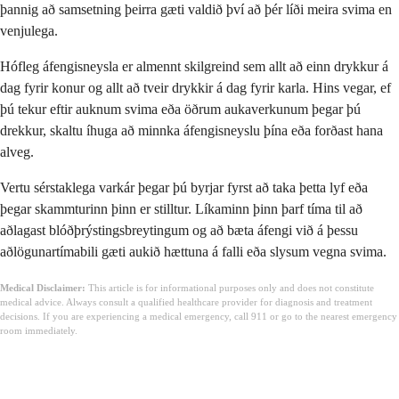
þannig að samsetning þeirra gæti valdið því að þér líði meira svima en
venjulega.
Hófleg áfengisneysla er almennt skilgreind sem allt að einn drykkur á
dag fyrir konur og allt að tveir drykkir á dag fyrir karla. Hins vegar, ef
þú tekur eftir auknum svima eða öðrum aukaverkunum þegar þú
drekkur, skaltu íhuga að minnka áfengisneyslu þína eða forðast hana
alveg.
Vertu sérstaklega varkár þegar þú byrjar fyrst að taka þetta lyf eða
þegar skammturinn þinn er stilltur. Líkaminn þinn þarf tíma til að
aðlagast blóðþrýstingsbreytingum og að bæta áfengi við á þessu
aðlögunartímabili gæti aukið hættuna á falli eða slysum vegna svima.
Medical Disclaimer:
This article is for informational purposes only and does not constitute
medical advice. Always consult a qualified healthcare provider for diagnosis and treatment
decisions. If you are experiencing a medical emergency, call 911 or go to the nearest emergency
room immediately.