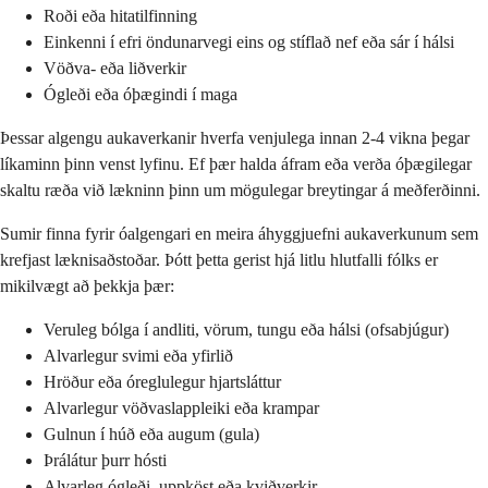
Roði eða hitatilfinning
Einkenni í efri öndunarvegi eins og stíflað nef eða sár í hálsi
Vöðva- eða liðverkir
Ógleði eða óþægindi í maga
Þessar algengu aukaverkanir hverfa venjulega innan 2-4 vikna þegar
líkaminn þinn venst lyfinu. Ef þær halda áfram eða verða óþægilegar
skaltu ræða við lækninn þinn um mögulegar breytingar á meðferðinni.
Sumir finna fyrir óalgengari en meira áhyggjuefni aukaverkunum sem
krefjast læknisaðstoðar. Þótt þetta gerist hjá litlu hlutfalli fólks er
mikilvægt að þekkja þær:
Veruleg bólga í andliti, vörum, tungu eða hálsi (ofsabjúgur)
Alvarlegur svimi eða yfirlið
Hröður eða óreglulegur hjartsláttur
Alvarlegur vöðvaslappleiki eða krampar
Gulnun í húð eða augum (gula)
Þrálátur þurr hósti
Alvarleg ógleði, uppköst eða kviðverkir