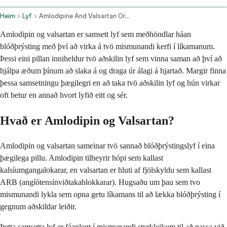
Heim
Lyf
Amlodipine And Valsartan Oral Route
Amlodipin og valsartan er samsett lyf sem meðhöndlar háan
blóðþrýsting með því að virka á tvö mismunandi kerfi í líkamanum.
Þessi eini pillan inniheldur tvö aðskilin lyf sem vinna saman að því að
hjálpa æðum þínum að slaka á og draga úr álagi á hjartað. Margir finna
þessa samsetningu þægilegri en að taka tvö aðskilin lyf og hún virkar
oft betur en annað hvort lyfið eitt og sér.
Hvað er Amlodipin og Valsartan?
Amlodipin og valsartan sameinar tvö sannað blóðþrýstingslyf í eina
þægilega pillu. Amlodipin tilheyrir hópi sem kallast
kalsíumgangalokarar, en valsartan er hluti af fjölskyldu sem kallast
ARB (angíótensínviðtakablokkarar). Hugsaðu um þau sem tvo
mismunandi lykla sem opna getu líkamans til að lækka blóðþrýsting í
gegnum aðskildar leiðir.
Þetta samsetta lyf er fáanlegt í mismunandi styrkleikum til að passa við