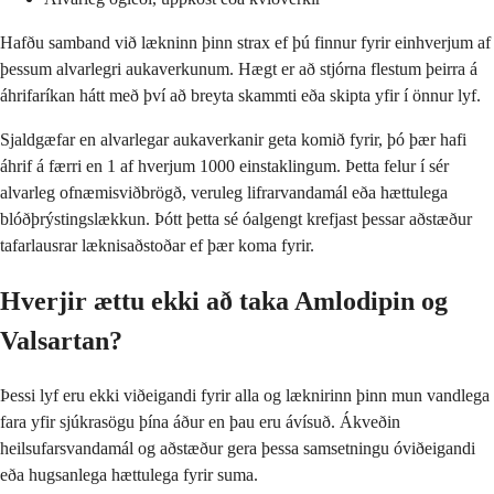
Hafðu samband við lækninn þinn strax ef þú finnur fyrir einhverjum af
þessum alvarlegri aukaverkunum. Hægt er að stjórna flestum þeirra á
áhrifaríkan hátt með því að breyta skammti eða skipta yfir í önnur lyf.
Sjaldgæfar en alvarlegar aukaverkanir geta komið fyrir, þó þær hafi
áhrif á færri en 1 af hverjum 1000 einstaklingum. Þetta felur í sér
alvarleg ofnæmisviðbrögð, veruleg lifrarvandamál eða hættulega
blóðþrýstingslækkun. Þótt þetta sé óalgengt krefjast þessar aðstæður
tafarlausrar læknisaðstoðar ef þær koma fyrir.
Hverjir ættu ekki að taka Amlodipin og
Valsartan?
Þessi lyf eru ekki viðeigandi fyrir alla og læknirinn þinn mun vandlega
fara yfir sjúkrasögu þína áður en þau eru ávísuð. Ákveðin
heilsufarsvandamál og aðstæður gera þessa samsetningu óviðeigandi
eða hugsanlega hættulega fyrir suma.