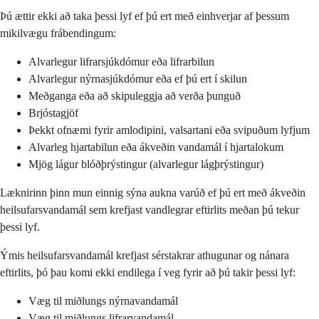
Þú ættir ekki að taka þessi lyf ef þú ert með einhverjar af þessum
mikilvægu frábendingum:
Alvarlegur lifrarsjúkdómur eða lifrarbilun
Alvarlegur nýrnasjúkdómur eða ef þú ert í skilun
Meðganga eða að skipuleggja að verða þunguð
Brjóstagjöf
Þekkt ofnæmi fyrir amlodipini, valsartani eða svipuðum lyfjum
Alvarleg hjartabilun eða ákveðin vandamál í hjartalokum
Mjög lágur blóðþrýstingur (alvarlegur lágþrýstingur)
Læknirinn þinn mun einnig sýna aukna varúð ef þú ert með ákveðin
heilsufarsvandamál sem krefjast vandlegrar eftirlits meðan þú tekur
þessi lyf.
Ýmis heilsufarsvandamál krefjast sérstakrar athugunar og nánara
eftirlits, þó þau komi ekki endilega í veg fyrir að þú takir þessi lyf:
Væg til miðlungs nýrnavandamál
Væg til miðlungs lifrarvandamál