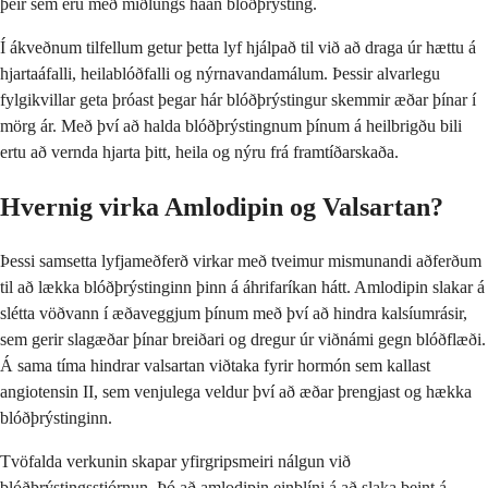
þeir sem eru með miðlungs háan blóðþrýsting.
Í ákveðnum tilfellum getur þetta lyf hjálpað til við að draga úr hættu á
hjartaáfalli, heilablóðfalli og nýrnavandamálum. Þessir alvarlegu
fylgikvillar geta þróast þegar hár blóðþrýstingur skemmir æðar þínar í
mörg ár. Með því að halda blóðþrýstingnum þínum á heilbrigðu bili
ertu að vernda hjarta þitt, heila og nýru frá framtíðarskaða.
Hvernig virka Amlodipin og Valsartan?
Þessi samsetta lyfjameðferð virkar með tveimur mismunandi aðferðum
til að lækka blóðþrýstinginn þinn á áhrifaríkan hátt. Amlodipin slakar á
slétta vöðvann í æðaveggjum þínum með því að hindra kalsíumrásir,
sem gerir slagæðar þínar breiðari og dregur úr viðnámi gegn blóðflæði.
Á sama tíma hindrar valsartan viðtaka fyrir hormón sem kallast
angiotensin II, sem venjulega veldur því að æðar þrengjast og hækka
blóðþrýstinginn.
Tvöfalda verkunin skapar yfirgripsmeiri nálgun við
blóðþrýstingsstjórnun. Þó að amlodipin einblíni á að slaka beint á