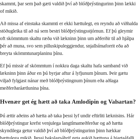
skammt, þar sem það gæti valdið því að blóðþrýstingurinn þinn lækki
of mikið.
Að missa af einstaka skammti er ekki hættulegt, en reyndu að viðhalda
stöðugleika til að ná sem bestri blóðþrýstingsstjórnun. Ef þú gleymir
oft skömmtum skaltu ræða við lækninn þinn um aðferðir til að hjálpa
þér að muna, svo sem pilluskipuleggjendur, snjallsímaforrit eða að
breyta skömmtunarplaninu þínu.
Ef þú missir af skömmtum í nokkra daga skaltu hafa samband við
lækninn þinn áður en þú byrjar aftur á lyfjunum þínum. Þeir gætu
viljað fylgjast nánar með blóðþrýstingnum þínum eða aðlaga
meðferðaráætlunina þína.
Hvenær get ég hætt að taka Amlodipin og Valsartan?
Þú ættir aðeins að hætta að taka þessi lyf undir eftirliti læknisins. Hár
blóðþrýstingur krefst venjulega langtímameðferðar og að hætta
skyndilega getur valdið því að blóðþrýstingurinn þinn hækkar
hættulega mikið. Þessi bakslagsáhrif geta aukið hættuna á hjartaáfalli,