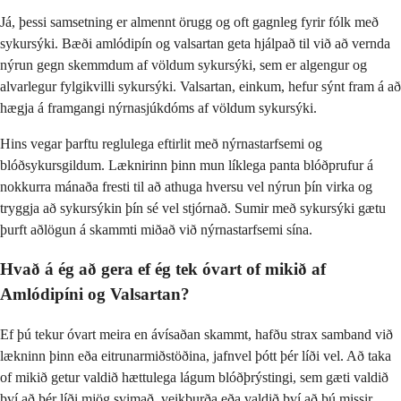
Já, þessi samsetning er almennt örugg og oft gagnleg fyrir fólk með
sykursýki. Bæði amlódipín og valsartan geta hjálpað til við að vernda
nýrun gegn skemmdum af völdum sykursýki, sem er algengur og
alvarlegur fylgikvilli sykursýki. Valsartan, einkum, hefur sýnt fram á að
hægja á framgangi nýrnasjúkdóms af völdum sykursýki.
Hins vegar þarftu reglulega eftirlit með nýrnastarfsemi og
blóðsykursgildum. Læknirinn þinn mun líklega panta blóðprufur á
nokkurra mánaða fresti til að athuga hversu vel nýrun þín virka og
tryggja að sykursýkin þín sé vel stjórnað. Sumir með sykursýki gætu
þurft aðlögun á skammti miðað við nýrnastarfsemi sína.
Hvað á ég að gera ef ég tek óvart of mikið af
Amlódipíni og Valsartan?
Ef þú tekur óvart meira en ávísaðan skammt, hafðu strax samband við
lækninn þinn eða eitrunarmiðstöðina, jafnvel þótt þér líði vel. Að taka
of mikið getur valdið hættulega lágum blóðþrýstingi, sem gæti valdið
því að þér líði mjög svimað, veikburða eða valdið því að þú missir