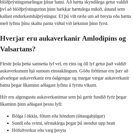
blóðþrýstingsmælingar þínar batni. Að hætta skyndilega getur valdið
því að blóðþrýstingurinn þinn hækkar hættulega mikið, ástand sem
kallast endurkastsháþrýstingur. Ef þú vilt ræða um að breyta eða hætta
með lyfinu þínu skaltu panta viðtal við lækninn þinn fyrst.
Hverjar eru aukaverkanir Amlodipíns og
Valsartans?
Flestir þola þetta samsetta lyf vel, en eins og öll lyf getur það valdið
aukaverkunum hjá sumum einstaklingum. Góðu fréttirnar eru þær að
alvarlegar aukaverkanir eru óalgengar og margar vægar aukaverkanir
batna þegar líkaminn aðlagast lyfinu á fyrstu vikum.
Hér eru algengustu aukaverkanirnar sem þú gætir fundið fyrir þegar
líkaminn þinn aðlagast þessu lyfi:
Bólga í ökkla, fótum eða höndum (úttaugabjúgur)
Sundl eða svimi, sérstaklega þegar þú stendur upp hratt
Höfuðverkur eða væg þreyta