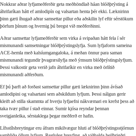
Nokkrar aðrar lyfjameðferðir geta meðhöndlað háan blóðþrýsting á
áhrifaríkan hátt ef amlodipín og valsartan henta þér ekki. Læknirinn
þinn gæti íhugað aðrar samsettar pillur eða aðskilin lyf eftir sérstökum
þörfum þínum og hvernig þú bregst við meðferðinni.
Aðrar samsettar lyfjameðferðir sem virka á svipaðan hátt fela í sér
mismunandi samsetningar blóðþrýstingslyfja. Sum lyfjaform sameina
ACE-hemla með kalsíumgangaloka, á meðan önnur para saman
mismunandi tegundir þvagræsilyfja með ýmsum blóðþrýstingslyfjum.
Þessi valkostir geta verið jafn áhrifaríkir en virka með örlítið
mismunandi aðferðum.
Ef þú þarft að forðast samsettar pillur gæti læknirinn þinn ávísað
amlodipini og valsartani sem aðskildum lyfjum. Þessi nálgun gerir
kleift að stilla skammta af hverju lyfjaefni nákvæmari en krefst þess að
taka tvær pillur í stað einnar. Sumir kjósa reyndar þennan
sveigjanleika, sérstaklega þegar meðferð er hafin.
Lífsstílsbreytingar eru áfram mikilvægur hluti af blóðþrýstingsstjórnun
samhliða öllum lyfjum. Regluleg hreyfing, að viðhalda heilbrigðri