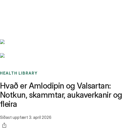
Benchmarks
Stories
FAQ
Sign up / Log in
HEALTH LIBRARY
Hvað er Amlodipin og Valsartan:
Notkun, skammtar, aukaverkanir og
fleira
Síðast uppfært
3. apríl 2026