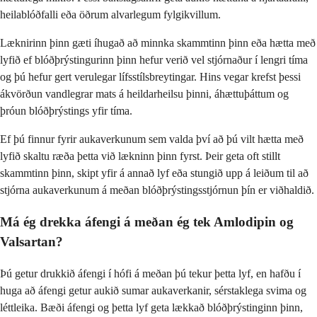
heilablóðfalli eða öðrum alvarlegum fylgikvillum.
Læknirinn þinn gæti íhugað að minnka skammtinn þinn eða hætta með
lyfið ef blóðþrýstingurinn þinn hefur verið vel stjórnaður í lengri tíma
og þú hefur gert verulegar lífsstílsbreytingar. Hins vegar krefst þessi
ákvörðun vandlegrar mats á heildarheilsu þinni, áhættuþáttum og
þróun blóðþrýstings yfir tíma.
Ef þú finnur fyrir aukaverkunum sem valda því að þú vilt hætta með
lyfið skaltu ræða þetta við lækninn þinn fyrst. Þeir geta oft stillt
skammtinn þinn, skipt yfir á annað lyf eða stungið upp á leiðum til að
stjórna aukaverkunum á meðan blóðþrýstingsstjórnun þín er viðhaldið.
Má ég drekka áfengi á meðan ég tek Amlodipin og
Valsartan?
Þú getur drukkið áfengi í hófi á meðan þú tekur þetta lyf, en hafðu í
huga að áfengi getur aukið sumar aukaverkanir, sérstaklega svima og
léttleika. Bæði áfengi og þetta lyf geta lækkað blóðþrýstinginn þinn,