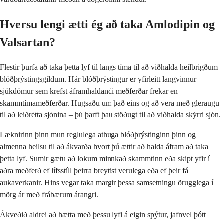
Hversu lengi ætti ég að taka Amlodipin og
Valsartan?
Flestir þurfa að taka þetta lyf til langs tíma til að viðhalda heilbrigðum
blóðþrýstingsgildum. Hár blóðþrýstingur er yfirleitt langvinnur
sjúkdómur sem krefst áframhaldandi meðferðar frekar en
skammtímameðferðar. Hugsaðu um það eins og að vera með gleraugu
til að leiðrétta sjónina – þú þarft þau stöðugt til að viðhalda skýrri sjón.
Læknirinn þinn mun reglulega athuga blóðþrýstinginn þinn og
almenna heilsu til að ákvarða hvort þú ættir að halda áfram að taka
þetta lyf. Sumir gætu að lokum minnkað skammtinn eða skipt yfir í
aðra meðferð ef lífsstíll þeirra breytist verulega eða ef þeir fá
aukaverkanir. Hins vegar taka margir þessa samsetningu örugglega í
mörg ár með frábærum árangri.
Ákveðið aldrei að hætta með þessu lyfi á eigin spýtur, jafnvel þótt