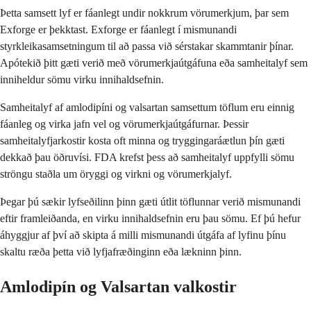
Þetta samsett lyf er fáanlegt undir nokkrum vörumerkjum, þar sem
Exforge er þekktast. Exforge er fáanlegt í mismunandi
styrkleikasamsetningum til að passa við sérstakar skammtanir þínar.
Apótekið þitt gæti verið með vörumerkjaútgáfuna eða samheitalyf sem
inniheldur sömu virku innihaldsefnin.
Samheitalyf af amlodipíni og valsartan samsettum töflum eru einnig
fáanleg og virka jafn vel og vörumerkjaútgáfurnar. Þessir
samheitalyfjarkostir kosta oft minna og tryggingaráætlun þín gæti
dekkað þau öðruvísi. FDA krefst þess að samheitalyf uppfylli sömu
ströngu staðla um öryggi og virkni og vörumerkjalyf.
Þegar þú sækir lyfseðilinn þinn gæti útlit töflunnar verið mismunandi
eftir framleiðanda, en virku innihaldsefnin eru þau sömu. Ef þú hefur
áhyggjur af því að skipta á milli mismunandi útgáfa af lyfinu þínu
skaltu ræða þetta við lyfjafræðinginn eða lækninn þinn.
Amlodipín og Valsartan valkostir