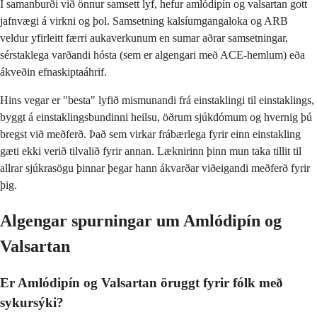
Í samanburði við önnur samsett lyf, hefur amlódipín og valsartan gott
jafnvægi á virkni og þol. Samsetning kalsíumgangaloka og ARB
veldur yfirleitt færri aukaverkunum en sumar aðrar samsetningar,
sérstaklega varðandi hósta (sem er algengari með ACE-hemlum) eða
ákveðin efnaskiptaáhrif.
Hins vegar er "besta" lyfið mismunandi frá einstaklingi til einstaklings,
byggt á einstaklingsbundinni heilsu, öðrum sjúkdómum og hvernig þú
bregst við meðferð. Það sem virkar frábærlega fyrir einn einstakling
gæti ekki verið tilvalið fyrir annan. Læknirinn þinn mun taka tillit til
allrar sjúkrasögu þinnar þegar hann ákvarðar viðeigandi meðferð fyrir
þig.
Algengar spurningar um Amlódipín og
Valsartan
Er Amlódipín og Valsartan öruggt fyrir fólk með
sykursýki?