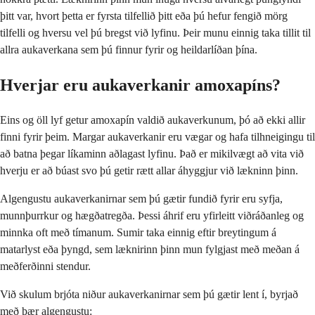
þitt var, hvort þetta er fyrsta tilfellið þitt eða þú hefur fengið mörg
tilfelli og hversu vel þú bregst við lyfinu. Þeir munu einnig taka tillit til
allra aukaverkana sem þú finnur fyrir og heildarlíðan þína.
Hverjar eru aukaverkanir amoxapíns?
Eins og öll lyf getur amoxapín valdið aukaverkunum, þó að ekki allir
finni fyrir þeim. Margar aukaverkanir eru vægar og hafa tilhneigingu til
að batna þegar líkaminn aðlagast lyfinu. Það er mikilvægt að vita við
hverju er að búast svo þú getir rætt allar áhyggjur við lækninn þinn.
Algengustu aukaverkanirnar sem þú gætir fundið fyrir eru syfja,
munnþurrkur og hægðatregða. Þessi áhrif eru yfirleitt viðráðanleg og
minnka oft með tímanum. Sumir taka einnig eftir breytingum á
matarlyst eða þyngd, sem læknirinn þinn mun fylgjast með meðan á
meðferðinni stendur.
Við skulum brjóta niður aukaverkanirnar sem þú gætir lent í, byrjað
með þær algengustu: