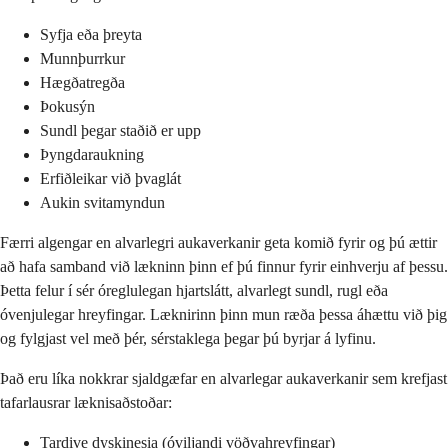
Syfja eða þreyta
Munnþurrkur
Hægðatregða
Þokusýn
Sundl þegar staðið er upp
Þyngdaraukning
Erfiðleikar við þvaglát
Aukin svitamyndun
Færri algengar en alvarlegri aukaverkanir geta komið fyrir og þú ættir
að hafa samband við lækninn þinn ef þú finnur fyrir einhverju af þessu.
Þetta felur í sér óreglulegan hjartslátt, alvarlegt sundl, rugl eða
óvenjulegar hreyfingar. Læknirinn þinn mun ræða þessa áhættu við þig
og fylgjast vel með þér, sérstaklega þegar þú byrjar á lyfinu.
Það eru líka nokkrar sjaldgæfar en alvarlegar aukaverkanir sem krefjast
tafarlausrar læknisaðstoðar:
Tardive dyskinesia (óviljandi vöðvahreyfingar)