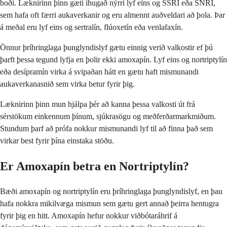
boði. Læknirinn þinn gæti íhugað nýrri lyf eins og SSRI eða SNRI,
sem hafa oft færri aukaverkanir og eru almennt auðveldari að þola. Þar
á meðal eru lyf eins og sertralín, flúoxetín eða venlafaxín.
Önnur þríhringlaga þunglyndislyf gætu einnig verið valkostir ef þú
þarft þessa tegund lyfja en þolir ekki amoxapín. Lyf eins og nortriptylín
eða desípramín virka á svipaðan hátt en gætu haft mismunandi
aukaverkanasnið sem virka betur fyrir þig.
Læknirinn þinn mun hjálpa þér að kanna þessa valkosti út frá
sérstökum einkennum þínum, sjúkrasögu og meðferðarmarkmiðum.
Stundum þarf að prófa nokkur mismunandi lyf til að finna það sem
virkar best fyrir þína einstaka stöðu.
Er Amoxapín betra en Nortriptylín?
Bæði amoxapín og nortriptylín eru þríhringlaga þunglyndislyf, en þau
hafa nokkra mikilvæga mismun sem gætu gert annað þeirra hentugra
fyrir þig en hitt. Amoxapín hefur nokkur viðbótaráhrif á