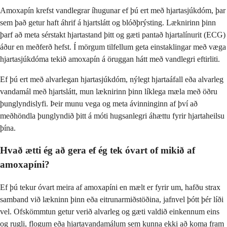
Amoxapín krefst vandlegrar íhugunar ef þú ert með hjartasjúkdóm, þar
sem það getur haft áhrif á hjartslátt og blóðþrýsting. Læknirinn þinn
þarf að meta sérstakt hjartastand þitt og gæti pantað hjartalínurit (ECG)
áður en meðferð hefst. Í mörgum tilfellum geta einstaklingar með væga
hjartasjúkdóma tekið amoxapín á öruggan hátt með vandlegri eftirliti.
Ef þú ert með alvarlegan hjartasjúkdóm, nýlegt hjartaáfall eða alvarleg
vandamál með hjartslátt, mun læknirinn þinn líklega mæla með öðru
þunglyndislyfi. Þeir munu vega og meta ávinninginn af því að
meðhöndla þunglyndið þitt á móti hugsanlegri áhættu fyrir hjartaheilsu
þína.
Hvað ætti ég að gera ef ég tek óvart of mikið af
amoxapíni?
Ef þú tekur óvart meira af amoxapíni en mælt er fyrir um, hafðu strax
samband við lækninn þinn eða eitrunarmiðstöðina, jafnvel þótt þér líði
vel. Ofskömmtun getur verið alvarleg og gæti valdið einkennum eins
og rugli, flogum eða hjartavandamálum sem kunna ekki að koma fram