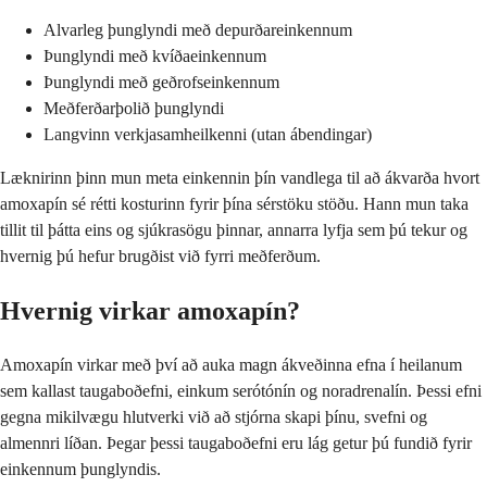
Alvarleg þunglyndi með depurðareinkennum
Þunglyndi með kvíðaeinkennum
Þunglyndi með geðrofseinkennum
Meðferðarþolið þunglyndi
Langvinn verkjasamheilkenni (utan ábendingar)
Læknirinn þinn mun meta einkennin þín vandlega til að ákvarða hvort
amoxapín sé rétti kosturinn fyrir þína sérstöku stöðu. Hann mun taka
tillit til þátta eins og sjúkrasögu þinnar, annarra lyfja sem þú tekur og
hvernig þú hefur brugðist við fyrri meðferðum.
Hvernig virkar amoxapín?
Amoxapín virkar með því að auka magn ákveðinna efna í heilanum
sem kallast taugaboðefni, einkum serótónín og noradrenalín. Þessi efni
gegna mikilvægu hlutverki við að stjórna skapi þínu, svefni og
almennri líðan. Þegar þessi taugaboðefni eru lág getur þú fundið fyrir
einkennum þunglyndis.