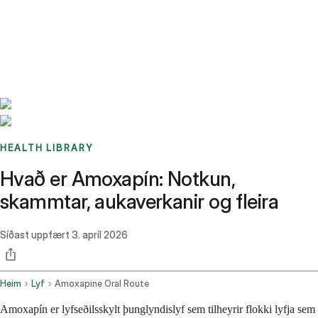
Benchmarks
Stories
FAQ
Sign up / Log in
HEALTH LIBRARY
Hvað er Amoxapín: Notkun,
skammtar, aukaverkanir og fleira
Síðast uppfært
3. apríl 2026
Heim
Lyf
Amoxapine Oral Route
Amoxapín er lyfseðilsskylt þunglyndislyf sem tilheyrir flokki lyfja sem