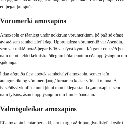
ert þegar þunguð.
Vörumerki amoxapíns
Amoxapín er fáanlegt undir nokkrum vörumerkjum, þó það sé oftast
ávísað sem samheitalyf í dag. Upprunalega vörumerkið var Asendin,
sem var mikið notað þegar lyfið var fyrst kynnt. Þú gætir enn séð þetta
nafn nefnt í eldri læknisfræðilegum bókmenntum eða upplýsingum um
sjúklinga.
Í dag afgreiða flest apótek samheitalyf amoxapín, sem er jafn
árangursríkt og vörumerkjaútgáfurnar en kostar yfirleitt minna. Á
lyfseðilsskylduflöskunni þinni mun líklega standa „amoxapín“ sem
nafn lyfsins, ásamt upplýsingum um framleiðandann.
Valmöguleikar amoxapíns
Ef amoxapín hentar þér ekki, eru margir aðrir þunglyndislyfjakostir í