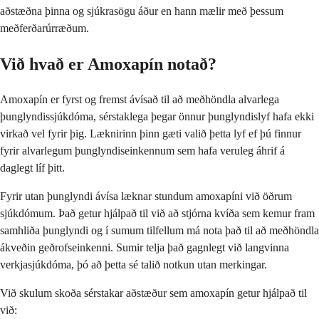
aðstæðna þinna og sjúkrasögu áður en hann mælir með þessum
meðferðarúrræðum.
Við hvað er Amoxapín notað?
Amoxapín er fyrst og fremst ávísað til að meðhöndla alvarlega
þunglyndissjúkdóma, sérstaklega þegar önnur þunglyndislyf hafa ekki
virkað vel fyrir þig. Læknirinn þinn gæti valið þetta lyf ef þú finnur
fyrir alvarlegum þunglyndiseinkennum sem hafa veruleg áhrif á
daglegt líf þitt.
Fyrir utan þunglyndi ávísa læknar stundum amoxapíni við öðrum
sjúkdómum. Það getur hjálpað til við að stjórna kvíða sem kemur fram
samhliða þunglyndi og í sumum tilfellum má nota það til að meðhöndla
ákveðin geðrofseinkenni. Sumir telja það gagnlegt við langvinna
verkjasjúkdóma, þó að þetta sé talið notkun utan merkingar.
Við skulum skoða sérstakar aðstæður sem amoxapín getur hjálpað til
við: