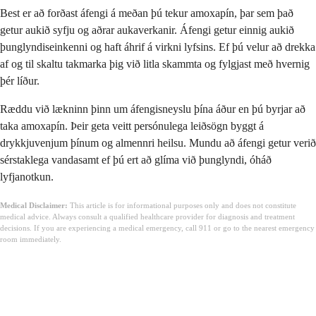
Best er að forðast áfengi á meðan þú tekur amoxapín, þar sem það
getur aukið syfju og aðrar aukaverkanir. Áfengi getur einnig aukið
þunglyndiseinkenni og haft áhrif á virkni lyfsins. Ef þú velur að drekka
af og til skaltu takmarka þig við litla skammta og fylgjast með hvernig
þér líður.
Ræddu við lækninn þinn um áfengisneyslu þína áður en þú byrjar að
taka amoxapín. Þeir geta veitt persónulega leiðsögn byggt á
drykkjuvenjum þínum og almennri heilsu. Mundu að áfengi getur verið
sérstaklega vandasamt ef þú ert að glíma við þunglyndi, óháð
lyfjanotkun.
Medical Disclaimer:
This article is for informational purposes only and does not constitute
medical advice. Always consult a qualified healthcare provider for diagnosis and treatment
decisions. If you are experiencing a medical emergency, call 911 or go to the nearest emergency
room immediately.