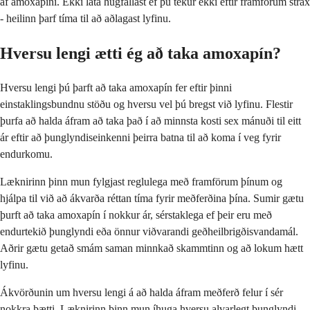
af amoxapíni. Ekki láta hugfallast ef þú tekur ekki eftir framförum strax
- heilinn þarf tíma til að aðlagast lyfinu.
Hversu lengi ætti ég að taka amoxapín?
Hversu lengi þú þarft að taka amoxapín fer eftir þinni
einstaklingsbundnu stöðu og hversu vel þú bregst við lyfinu. Flestir
þurfa að halda áfram að taka það í að minnsta kosti sex mánuði til eitt
ár eftir að þunglyndiseinkenni þeirra batna til að koma í veg fyrir
endurkomu.
Læknirinn þinn mun fylgjast reglulega með framförum þínum og
hjálpa til við að ákvarða réttan tíma fyrir meðferðina þína. Sumir gætu
þurft að taka amoxapín í nokkur ár, sérstaklega ef þeir eru með
endurtekið þunglyndi eða önnur viðvarandi geðheilbrigðisvandamál.
Aðrir gætu getað smám saman minnkað skammtinn og að lokum hætt
lyfinu.
Ákvörðunin um hversu lengi á að halda áfram meðferð felur í sér
nokkra þætti. Læknirinn þinn mun íhuga hversu alvarlegt þunglyndi