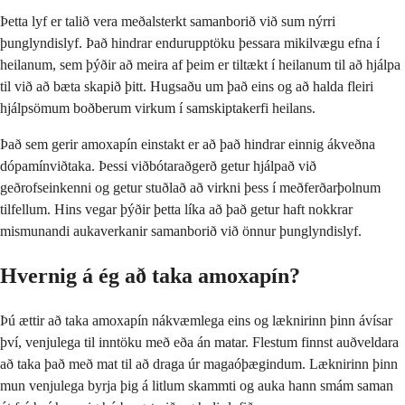
Þetta lyf er talið vera meðalsterkt samanborið við sum nýrri
þunglyndislyf. Það hindrar endurupptöku þessara mikilvægu efna í
heilanum, sem þýðir að meira af þeim er tiltækt í heilanum til að hjálpa
til við að bæta skapið þitt. Hugsaðu um það eins og að halda fleiri
hjálpsömum boðberum virkum í samskiptakerfi heilans.
Það sem gerir amoxapín einstakt er að það hindrar einnig ákveðna
dópamínviðtaka. Þessi viðbótaraðgerð getur hjálpað við
geðrofseinkenni og getur stuðlað að virkni þess í meðferðarþolnum
tilfellum. Hins vegar þýðir þetta líka að það getur haft nokkrar
mismunandi aukaverkanir samanborið við önnur þunglyndislyf.
Hvernig á ég að taka amoxapín?
Þú ættir að taka amoxapín nákvæmlega eins og læknirinn þinn ávísar
því, venjulega til inntöku með eða án matar. Flestum finnst auðveldara
að taka það með mat til að draga úr magaóþægindum. Læknirinn þinn
mun venjulega byrja þig á litlum skammti og auka hann smám saman