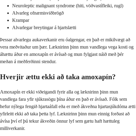
Neuroleptic malignant syndrome (hiti, vöðvastífleiki, rugl)
Alvarleg ofnæmisviðbrögð
Krampar
Alvarlegar breytingar á hjartslætti
Þessar alvarlegu aukaverkanir eru óalgengar, en það er mikilvægt að
vera meðvitaður um þær. Læknirinn þinn mun vandlega vega kosti og
áhættu áður en amoxapín er ávísað og mun fylgjast náið með þér
meðan á meðferðinni stendur.
Hverjir ættu ekki að taka amoxapín?
Amoxapín er ekki viðeigandi fyrir alla og læknirinn þinn mun
vandlega fara yfir sjúkrasögu þína áður en það er ávísað. Fólk sem
hefur nýlega fengið hjartaáfall eða er með ákveðna hjartasjúkdóma ætti
yfirleitt ekki að taka þetta lyf. Læknirinn þinn mun einnig forðast að
ávísa því ef þú tekur ákveðin önnur lyf sem gætu haft hættuleg
milliverkanir.