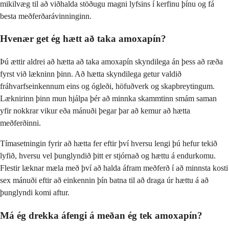
mikilvæg til að viðhalda stöðugu magni lyfsins í kerfinu þínu og fá
besta meðferðarávinninginn.
Hvenær get ég hætt að taka amoxapín?
Þú ættir aldrei að hætta að taka amoxapín skyndilega án þess að ræða
fyrst við lækninn þinn. Að hætta skyndilega getur valdið
fráhvarfseinkennum eins og ógleði, höfuðverk og skapbreytingum.
Læknirinn þinn mun hjálpa þér að minnka skammtinn smám saman
yfir nokkrar vikur eða mánuði þegar þar að kemur að hætta
meðferðinni.
Tímasetningin fyrir að hætta fer eftir því hversu lengi þú hefur tekið
lyfið, hversu vel þunglyndið þitt er stjórnað og hættu á endurkomu.
Flestir læknar mæla með því að halda áfram meðferð í að minnsta kosti
sex mánuði eftir að einkennin þín batna til að draga úr hættu á að
þunglyndi komi aftur.
Má ég drekka áfengi á meðan ég tek amoxapín?