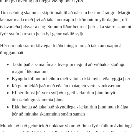
út frá því hvernig þú bregst við og þolir lyfið.
Tímasetning skammta skiptir máli til að ná sem bestum árangri. Margir
læknar mæla með því að taka amoxapín í skömmtum yfir daginn, oft
tvisvar eða þrisvar á dag. Sumum líður betur ef þeir taka stærri skammt
fyrir svefn þar sem þetta lyf getur valdið syfju.
Hér eru nokkrar mikilvægar leiðbeiningar um að taka amoxapín á
öruggan hátt:
Taktu það á sama tíma á hverjum degi til að viðhalda stöðugu
magni í líkamanum
Kyngdu töflunum heilum með vatni - ekki mylja eða tyggja þær
Þú getur tekið það með eða án matar, en vertu samkvæmur
Ef þér finnst þú vera syfjaður gæti læknirinn þinn breytt
tímasetningu skammta þinna
Ekki hætta að taka það skyndilega - læknirinn þinn mun hjálpa
þér að minnka skammtinn smám saman
Mundu að það getur tekið nokkrar vikur að finna fyrir fullum ávinningi