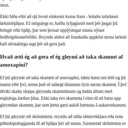
strax.
Ekki bíða eftir að sjá hvort einkenni koma fram - leitaðu tafarlaust
læknishjálpar. Ef mögulegt er, hafðu lyfjaglasið með þér þegar þú
hringir eftir hjálp, þar sem þessar upplýsingar munu nýtast
heilbrigðisstarfsfólki. Reyndu aldrei að framkalla uppköst nema læknir
hafi sérstaklega sagt þér að gera það.
Hvað ætti ég að gera ef ég gleymi að taka skammt af
amoxapíni?
Ef þú gleymir að taka skammt af amoxapíni, taktu hann um leið og þú
manst eftir því, nema það sé nálægt tímanum fyrir næsta skammt. Í því
tilviki skaltu sleppa gleymda skammtinum og halda áfram með
reglulega áætlun þína. Ekki taka tvo skammta í einu til að bæta upp
gleymdan skammt, þar sem þetta gæti aukið hættuna á aukaverkunum.
Ef þú gleymir oft skömmtum, reyndu að stilla símavekkjara eða nota
pilluskipuleggjanda til að hjálpa þér að muna. Samræmd skömmtun er