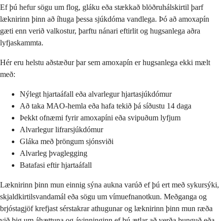
Ef þú hefur sögu um flog, gláku eða stækkað blöðruhálskirtil þarf
læknirinn þinn að íhuga þessa sjúkdóma vandlega. Þó að amoxapín
gæti enn verið valkostur, þarftu nánari eftirlit og hugsanlega aðra
lyfjaskammta.
Hér eru helstu aðstæður þar sem amoxapín er hugsanlega ekki mælt
með:
Nýlegt hjartaáfall eða alvarlegur hjartasjúkdómur
Að taka MAO-hemla eða hafa tekið þá síðustu 14 daga
Þekkt ofnæmi fyrir amoxapíni eða svipuðum lyfjum
Alvarlegur lifrarsjúkdómur
Gláka með þröngum sjónsviði
Alvarleg þvaglegging
Batafasi eftir hjartaáfall
Læknirinn þinn mun einnig sýna aukna varúð ef þú ert með sykursýki,
skjaldkirtilsvandamál eða sögu um vímuefnanotkun. Meðganga og
brjóstagjöf krefjast sérstakrar athugunar og læknirinn þinn mun ræða
við þig um áhættuna og ávinninginn ef þú ætlar að verða þunguð eða