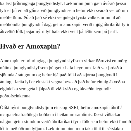
kallast þríhringlaga þunglyndislyf. Læknirinn þinn gæti ávísað þessu
lyfi ef þú ert að glíma við þunglyndi sem hefur ekki svarað vel öðrum
meðferðum. Þó að það sé ekki venjulega fyrsta valkosturinn til að
meðhöndla þunglyndi í dag, getur amoxapín verið mjög áhrifaríkt fyrir
ákveðið fólk þegar nýrri lyf hafa ekki veitt þá léttir sem þú þarft.
Hvað er Amoxapín?
Amoxapín er þríhringlaga þunglyndislyf sem virkar öðruvísi en mörg
nútíma þunglyndislyf sem þú gætir hafa heyrt um. Það var þróað á
sjöunda áratugnum og hefur hjálpað fólki að stjórna þunglyndi í
áratugi. Þetta lyf er einstakt vegna þess að það hefur einnig ákveðna
eiginleika sem geta hjálpað til við kvíða og ákveðin tegundir
geðrofseinkenna.
Ólíkt nýrri þunglyndislyfjum eins og SSRI, hefur amoxapín áhrif á
marga efnafræðilega boðbera í heilanum samtímis. Þessi víðtækari
nálgun getur stundum verið áhrifaríkari fyrir fólk sem hefur ekki fundið
léttir með öðrum lyfjum. Læknirinn þinn mun taka tillit til sérstakra