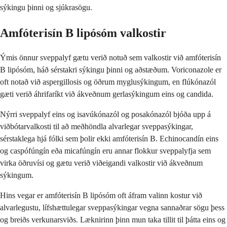
sýkingu þinni og sjúkrasögu.
Amfóterisín B lipósóm valkostir
Ýmis önnur sveppalyf gætu verið notuð sem valkostir við amfóterisín
B lipósóm, háð sérstakri sýkingu þinni og aðstæðum. Voriconazole er
oft notað við aspergillosis og öðrum myglusýkingum, en flúkónazól
gæti verið áhrifaríkt við ákveðnum gerlasýkingum eins og candida.
Nýrri sveppalyf eins og isavúkónazól og posakónazól bjóða upp á
viðbótarvalkosti til að meðhöndla alvarlegar sveppasýkingar,
sérstaklega hjá fólki sem þolir ekki amfóterisín B. Echinocandín eins
og caspófúngín eða micafúngín eru annar flokkur sveppalyfja sem
virka öðruvísi og gætu verið viðeigandi valkostir við ákveðnum
sýkingum.
Hins vegar er amfóterisín B lipósóm oft áfram valinn kostur við
alvarlegustu, lífshættulegar sveppasýkingar vegna sannaðrar sögu þess
og breiðs verkunarsviðs. Læknirinn þinn mun taka tillit til þátta eins og