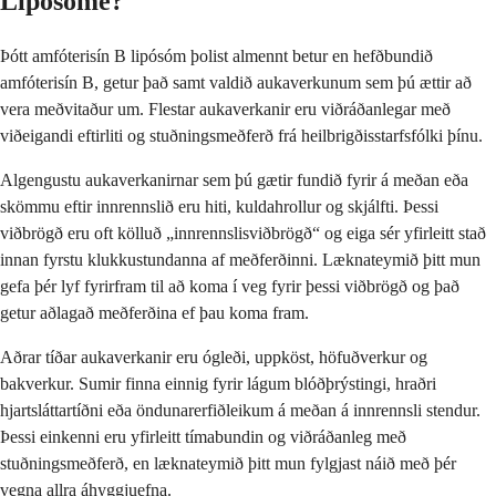
Liposome?
Þótt amfóterisín B lipósóm þolist almennt betur en hefðbundið
amfóterisín B, getur það samt valdið aukaverkunum sem þú ættir að
vera meðvitaður um. Flestar aukaverkanir eru viðráðanlegar með
viðeigandi eftirliti og stuðningsmeðferð frá heilbrigðisstarfsfólki þínu.
Algengustu aukaverkanirnar sem þú gætir fundið fyrir á meðan eða
skömmu eftir innrennslið eru hiti, kuldahrollur og skjálfti. Þessi
viðbrögð eru oft kölluð „innrennslisviðbrögð“ og eiga sér yfirleitt stað
innan fyrstu klukkustundanna af meðferðinni. Læknateymið þitt mun
gefa þér lyf fyrirfram til að koma í veg fyrir þessi viðbrögð og það
getur aðlagað meðferðina ef þau koma fram.
Aðrar tíðar aukaverkanir eru ógleði, uppköst, höfuðverkur og
bakverkur. Sumir finna einnig fyrir lágum blóðþrýstingi, hraðri
hjartsláttartíðni eða öndunarerfiðleikum á meðan á innrennsli stendur.
Þessi einkenni eru yfirleitt tímabundin og viðráðanleg með
stuðningsmeðferð, en læknateymið þitt mun fylgjast náið með þér
vegna allra áhyggjuefna.