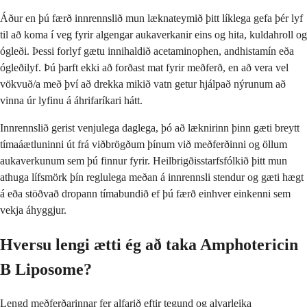
Áður en þú færð innrennslið mun læknateymið þitt líklega gefa þér lyf
til að koma í veg fyrir algengar aukaverkanir eins og hita, kuldahroll og
ógleði. Þessi forlyf gætu innihaldið acetaminophen, andhistamín eða
ógleðilyf. Þú þarft ekki að forðast mat fyrir meðferð, en að vera vel
vökvuð/a með því að drekka mikið vatn getur hjálpað nýrunum að
vinna úr lyfinu á áhrifaríkari hátt.
Innrennslið gerist venjulega daglega, þó að læknirinn þinn gæti breytt
tímaáætluninni út frá viðbrögðum þínum við meðferðinni og öllum
aukaverkunum sem þú finnur fyrir. Heilbrigðisstarfsfólkið þitt mun
athuga lífsmörk þín reglulega meðan á innrennsli stendur og gæti hægt
á eða stöðvað dropann tímabundið ef þú færð einhver einkenni sem
vekja áhyggjur.
Hversu lengi ætti ég að taka Amphotericin
B Liposome?
Lengd meðferðarinnar fer alfarið eftir tegund og alvarleika