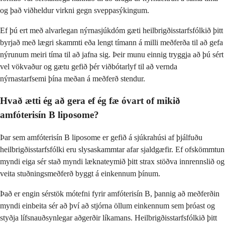
og það viðheldur virkni gegn sveppasýkingum.
Ef þú ert með alvarlegan nýrnasjúkdóm gæti heilbrigðisstarfsfólkið þitt
byrjað með lægri skammti eða lengt tímann á milli meðferða til að gefa
nýrunum meiri tíma til að jafna sig. Þeir munu einnig tryggja að þú sért
vel vökvaður og gætu gefið þér viðbótarlyf til að vernda
nýrnastarfsemi þína meðan á meðferð stendur.
Hvað ætti ég að gera ef ég fæ óvart of mikið
amfóterisín B liposome?
Þar sem amfóterisín B liposome er gefið á sjúkrahúsi af þjálfuðu
heilbrigðisstarfsfólki eru slysaskammtar afar sjaldgæfir. Ef ofskömmtun
myndi eiga sér stað myndi læknateymið þitt strax stöðva innrennslið og
veita stuðningsmeðferð byggt á einkennum þínum.
Það er engin sérstök mótefni fyrir amfóterisín B, þannig að meðferðin
myndi einbeita sér að því að stjórna öllum einkennum sem þróast og
styðja lífsnauðsynlegar aðgerðir líkamans. Heilbrigðisstarfsfólkið þitt