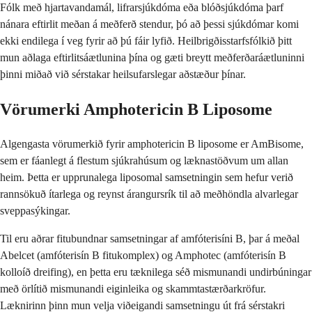
Fólk með hjartavandamál, lifrarsjúkdóma eða blóðsjúkdóma þarf
nánara eftirlit meðan á meðferð stendur, þó að þessi sjúkdómar komi
ekki endilega í veg fyrir að þú fáir lyfið. Heilbrigðisstarfsfólkið þitt
mun aðlaga eftirlitsáætlunina þína og gæti breytt meðferðaráætluninni
þinni miðað við sérstakar heilsufarslegar aðstæður þínar.
Vörumerki Amphotericin B Liposome
Algengasta vörumerkið fyrir amphotericin B liposome er AmBisome,
sem er fáanlegt á flestum sjúkrahúsum og læknastöðvum um allan
heim. Þetta er upprunalega liposomal samsetningin sem hefur verið
rannsökuð ítarlega og reynst árangursrík til að meðhöndla alvarlegar
sveppasýkingar.
Til eru aðrar fitubundnar samsetningar af amfóterisíni B, þar á meðal
Abelcet (amfóterisín B fitukomplex) og Amphotec (amfóterisín B
kolloíð dreifing), en þetta eru tæknilega séð mismunandi undirbúningar
með örlítið mismunandi eiginleika og skammtastærðarkröfur.
Læknirinn þinn mun velja viðeigandi samsetningu út frá sérstakri