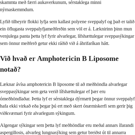
skammta með færri aukaverkunum, sérstaklega minni
nýrnaskemmdum.
Lyfið tilheyrir flokki lyfja sem kallast polyene sveppalyf og það er talið
ein öflugasta sveppalyfjameðferðin sem völ er á. Læknirinn þinn mun
venjulega panta þetta lyf fyrir alvarlegar, lífshættulegar sveppasýkingar
sem önnur meðferð getur ekki ráðið við á áhrifaríkan hátt.
Við hvað er Amphotericin B Liposome
notað?
Læknar ávísa amphotericin B liposome til að meðhöndla alvarlegar
sveppasýkingar sem geta verið lífshættulegar ef þær eru
ómeðhöndlaðar. Þetta lyf er sérstaklega dýrmætt þegar önnur sveppalyf
hafa ekki virkað eða þegar þú ert með skert ónæmiskerfi sem gerir þig
viðkvæmari fyrir alvarlegum sýkingum.
Algengar sýkingar sem þetta lyf meðhöndlar eru meðal annars ífarandi
aspergillosis, alvarleg lungnasýking sem getur breiðst út til annarra