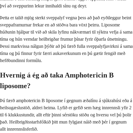
því að sveppurinn lekur innihaldi sínu og deyr.
Þetta er talið mjög sterkt sveppalyf vegna þess að það eyðileggur beint
sveppaframurnar frekar en að stöðva bara vöxt þeirra. Liposome
húðunin hjálpar til við að skila lyfinu nákvæmari til sýktra vefja á sama
tíma og hún verndar heilbrigðar frumur þínar fyrir óþarfa útsetningu.
Þessi markvissa nálgun þýðir að þú færð fulla sveppalyfjavirkni á sama
tíma og þú finnur fyrir færri aukaverkunum en þú gætir fengið með
hefðbundinni formúlu.
Hvernig á ég að taka Amphotericin B
liposome?
Þú færð amphotericin B liposome í gegnum æðalínu á sjúkrahúsi eða á
heilsugæslustöð, aldrei heima. Lyfið er gefið sem hæg innrennsli yfir 2
til 6 klukkustundir, allt eftir þinni sérstöku stöðu og hversu vel þú þolir
það. Heilbrigðisstarfsfólkið þitt mun fylgjast náið með þér í gegnum
allt innrennslisferlið.