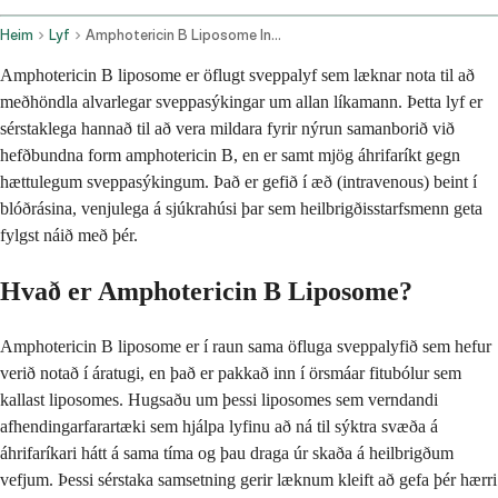
Heim
Lyf
Amphotericin B Liposome Intravenous Route
Amphotericin B liposome er öflugt sveppalyf sem læknar nota til að
meðhöndla alvarlegar sveppasýkingar um allan líkamann. Þetta lyf er
sérstaklega hannað til að vera mildara fyrir nýrun samanborið við
hefðbundna form amphotericin B, en er samt mjög áhrifaríkt gegn
hættulegum sveppasýkingum. Það er gefið í æð (intravenous) beint í
blóðrásina, venjulega á sjúkrahúsi þar sem heilbrigðisstarfsmenn geta
fylgst náið með þér.
Hvað er Amphotericin B Liposome?
Amphotericin B liposome er í raun sama öfluga sveppalyfið sem hefur
verið notað í áratugi, en það er pakkað inn í örsmáar fitubólur sem
kallast liposomes. Hugsaðu um þessi liposomes sem verndandi
afhendingarfarartæki sem hjálpa lyfinu að ná til sýktra svæða á
áhrifaríkari hátt á sama tíma og þau draga úr skaða á heilbrigðum
vefjum. Þessi sérstaka samsetning gerir læknum kleift að gefa þér hærri