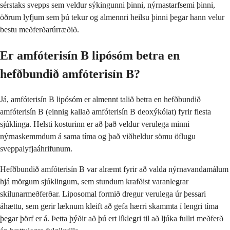
sérstaks svepps sem veldur sýkingunni þinni, nýrnastarfsemi þinni,
öðrum lyfjum sem þú tekur og almennri heilsu þinni þegar hann velur
bestu meðferðarúrræðið.
Er amfóterisín B lipósóm betra en
hefðbundið amfóterisín B?
Já, amfóterisín B lipósóm er almennt talið betra en hefðbundið
amfóterisín B (einnig kallað amfóterisín B deoxýkólat) fyrir flesta
sjúklinga. Helsti kosturinn er að það veldur verulega minni
nýrnaskemmdum á sama tíma og það viðheldur sömu öflugu
sveppalyfjaáhrifunum.
Hefðbundið amfóterisín B var alræmt fyrir að valda nýrnavandamálum
hjá mörgum sjúklingum, sem stundum krafðist varanlegrar
skilunarmeðferðar. Liposomal formið dregur verulega úr þessari
áhættu, sem gerir læknum kleift að gefa hærri skammta í lengri tíma
þegar þörf er á. Þetta þýðir að þú ert líklegri til að ljúka fullri meðferð