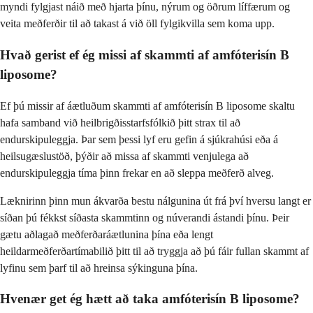
myndi fylgjast náið með hjarta þínu, nýrum og öðrum líffærum og
veita meðferðir til að takast á við öll fylgikvilla sem koma upp.
Hvað gerist ef ég missi af skammti af amfóterisín B
liposome?
Ef þú missir af áætluðum skammti af amfóterisín B liposome skaltu
hafa samband við heilbrigðisstarfsfólkið þitt strax til að
endurskipuleggja. Þar sem þessi lyf eru gefin á sjúkrahúsi eða á
heilsugæslustöð, þýðir að missa af skammti venjulega að
endurskipuleggja tíma þinn frekar en að sleppa meðferð alveg.
Læknirinn þinn mun ákvarða bestu nálgunina út frá því hversu langt er
síðan þú fékkst síðasta skammtinn og núverandi ástandi þínu. Þeir
gætu aðlagað meðferðaráætlunina þína eða lengt
heildarmeðferðartímabilið þitt til að tryggja að þú fáir fullan skammt af
lyfinu sem þarf til að hreinsa sýkinguna þína.
Hvenær get ég hætt að taka amfóterisín B liposome?