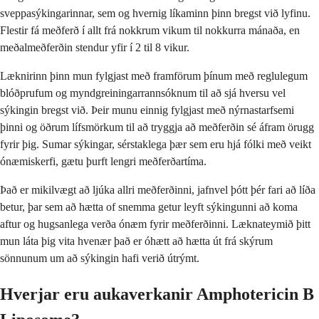
sveppasýkingarinnar, sem og hvernig líkaminn þinn bregst við lyfinu.
Flestir fá meðferð í allt frá nokkrum vikum til nokkurra mánaða, en
meðalmeðferðin stendur yfir í 2 til 8 vikur.
Læknirinn þinn mun fylgjast með framförum þínum með reglulegum
blóðprufum og myndgreiningarrannsóknum til að sjá hversu vel
sýkingin bregst við. Þeir munu einnig fylgjast með nýrnastarfsemi
þinni og öðrum lífsmörkum til að tryggja að meðferðin sé áfram örugg
fyrir þig. Sumar sýkingar, sérstaklega þær sem eru hjá fólki með veikt
ónæmiskerfi, gætu þurft lengri meðferðartíma.
Það er mikilvægt að ljúka allri meðferðinni, jafnvel þótt þér fari að líða
betur, þar sem að hætta of snemma getur leyft sýkingunni að koma
aftur og hugsanlega verða ónæm fyrir meðferðinni. Læknateymið þitt
mun láta þig vita hvenær það er óhætt að hætta út frá skýrum
sönnunum um að sýkingin hafi verið útrýmt.
Hverjar eru aukaverkanir Amphotericin B