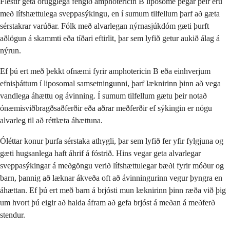
Flestir geta örugglega fengið amphotericin B liposome þegar þeir eru
með lífshættulega sveppasýkingu, en í sumum tilfellum þarf að gæta
sérstakrar varúðar. Fólk með alvarlegan nýrnasjúkdóm gæti þurft
aðlögun á skammti eða tíðari eftirlit, þar sem lyfið getur aukið álag á
nýrun.
Ef þú ert með þekkt ofnæmi fyrir amphotericin B eða einhverjum
efnisþáttum í liposomal samsetningunni, þarf læknirinn þinn að vega
vandlega áhættu og ávinning. Í sumum tilfellum gætu þeir notað
ónæmisviðbragðsaðferðir eða aðrar meðferðir ef sýkingin er nógu
alvarleg til að réttlæta áhættuna.
Óléttar konur þurfa sérstaka athygli, þar sem lyfið fer yfir fylgjuna og
gæti hugsanlega haft áhrif á fóstrið. Hins vegar geta alvarlegar
sveppasýkingar á meðgöngu verið lífshættulegar bæði fyrir móður og
barn, þannig að læknar ákveða oft að ávinningurinn vegur þyngra en
áhættan. Ef þú ert með barn á brjósti mun læknirinn þinn ræða við þig
um hvort þú eigir að halda áfram að gefa brjóst á meðan á meðferð
stendur.