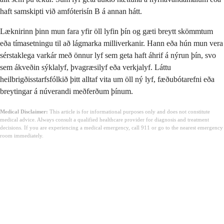
haft samskipti við amfóterisín B á annan hátt.
Læknirinn þinn mun fara yfir öll lyfin þín og gæti breytt skömmtum
eða tímasetningu til að lágmarka milliverkanir. Hann eða hún mun vera
sérstaklega varkár með önnur lyf sem geta haft áhrif á nýrun þín, svo
sem ákveðin sýklalyf, þvagræsilyf eða verkjalyf. Láttu
heilbrigðisstarfsfólkið þitt alltaf vita um öll ný lyf, fæðubótarefni eða
breytingar á núverandi meðferðum þínum.
Medical Disclaimer:
This article is for informational purposes only and does not constitute
medical advice. Always consult a qualified healthcare provider for diagnosis and treatment
decisions. If you are experiencing a medical emergency, call 911 or go to the nearest emergency
room immediately.