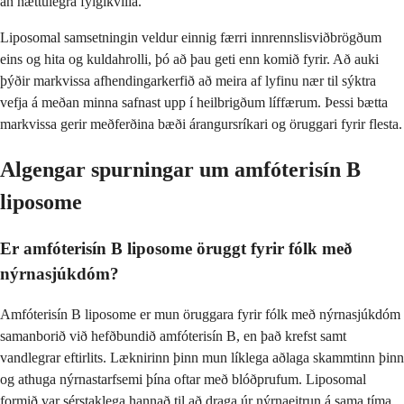
án hættulegra fylgikvilla.
Liposomal samsetningin veldur einnig færri innrennslisviðbrögðum
eins og hita og kuldahrolli, þó að þau geti enn komið fyrir. Að auki
þýðir markvissa afhendingarkerfið að meira af lyfinu nær til sýktra
vefja á meðan minna safnast upp í heilbrigðum líffærum. Þessi bætta
markvissa gerir meðferðina bæði árangursríkari og öruggari fyrir flesta.
Algengar spurningar um amfóterisín B
liposome
Er amfóterisín B liposome öruggt fyrir fólk með
nýrnasjúkdóm?
Amfóterisín B liposome er mun öruggara fyrir fólk með nýrnasjúkdóm
samanborið við hefðbundið amfóterisín B, en það krefst samt
vandlegrar eftirlits. Læknirinn þinn mun líklega aðlaga skammtinn þinn
og athuga nýrnastarfsemi þína oftar með blóðprufum. Liposomal
formið var sérstaklega hannað til að draga úr nýrnaeitrun á sama tíma