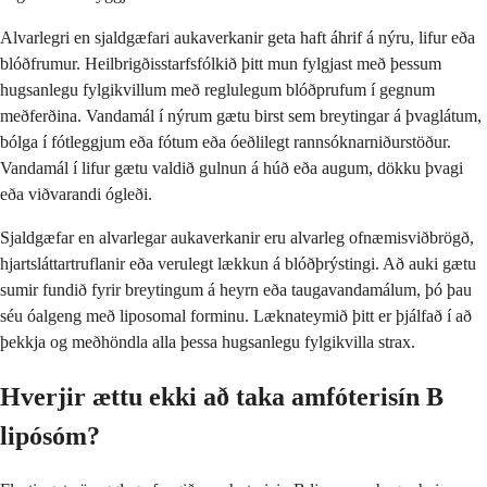
Alvarlegri en sjaldgæfari aukaverkanir geta haft áhrif á nýru, lifur eða
blóðfrumur. Heilbrigðisstarfsfólkið þitt mun fylgjast með þessum
hugsanlegu fylgikvillum með reglulegum blóðprufum í gegnum
meðferðina. Vandamál í nýrum gætu birst sem breytingar á þvaglátum,
bólga í fótleggjum eða fótum eða óeðlilegt rannsóknarniðurstöður.
Vandamál í lifur gætu valdið gulnun á húð eða augum, dökku þvagi
eða viðvarandi ógleði.
Sjaldgæfar en alvarlegar aukaverkanir eru alvarleg ofnæmisviðbrögð,
hjartsláttartruflanir eða verulegt lækkun á blóðþrýstingi. Að auki gætu
sumir fundið fyrir breytingum á heyrn eða taugavandamálum, þó þau
séu óalgeng með liposomal forminu. Læknateymið þitt er þjálfað í að
þekkja og meðhöndla alla þessa hugsanlegu fylgikvilla strax.
Hverjir ættu ekki að taka amfóterisín B
lipósóm?