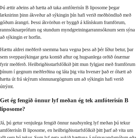
Þú ættir aðeins að hætta að taka amfóterisín B liposome þegar
læknirinn þinn ákveður að sýkingin þín hafi verið meðhöndluð með
góðum árangri. Þessi ákvörðun er byggð á klínískum framförum,
rannsóknarprófum og stundum myndgreiningarrannsóknum sem sýna
að sýkingin er horfin.
Hættu aldrei meðferð snemma bara vegna þess að þér líður betur, þar
sem sveppasýkingar geta komið aftur og hugsanlega orðið ónæmar
fyrir meðferð. Heilbrigðisstarfsfólkið þitt mun fylgjast með framförum
þínum í gegnum meðferðina og láta þig vita hvenær það er óhætt að
hætta út frá skýrum sönnunargögnum um að sýkingin hafi verið
útrýmt.
Get ég fengið önnur lyf meðan ég tek amfóterisín B
liposome?
Já, þú getur venjulega fengið önnur nauðsynleg lyf meðan þú tekur
amfóterisín B liposome, en heilbrigðisstarfsfólkið þitt þarf að vita um
allt sem þú tekur. Sum lyf geta aukið hættuna á nýrnavandamálum eða