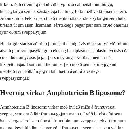
líffæra. Það er einnig notað við cryptococcal heilahimnubólgu,
heilasýkingu sem er sérstaklega hættuleg fólki með veikt ónæmiskerfi.
Að auki nota læknar það til að meðhöndla candida sýkingar sem hafa
breiðst út um allan líkamann, sérstaklega þegar þær hafa orðið ónæmar
fyrir öðrum sveppalyfjum.
Heilbrigðisstarfsmaðurinn þinn gæti einnig ávísað þessu lyfi við öðrum
alvarlegum sveppasýkingum eins og histoplasmosis, blastomycosis eða
coccidioidomycosis þegar þessar sýkingar verða almennar eða
lífshættulegar. Í sumum tilfellum er það notað sem fyrirbyggjandi
meðferð fyrir fólk í mjög mikilli hættu á að fá alvarlegar
sveppasýkingar.
Hvernig virkar Amphotericin B liposome?
Amphotericin B liposome virkar með því að miða á frumuveggi
sveppa, sem eru ólíkir frumuveggjum manna. Lyfið bindst efni sem
kallast ergosterol sem finnst í frumuhimnum sveppa en ekki í frumum
manna. Þessi binding skapar göt í frumuvegg sveppsins, sem veldur