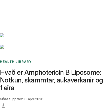
Benchmarks
Stories
FAQ
Sign up / Log in
HEALTH LIBRARY
Hvað er Amphotericin B Liposome:
Notkun, skammtar, aukaverkanir og
fleira
Síðast uppfært
3. apríl 2026