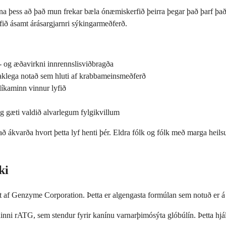
egna þess að það mun frekar bæla ónæmiskerfið þeirra þegar það þarf þa
fið ásamt árásargjarnri sýkingarmeðferð.
- og æðavirkni innrennslisviðbragða
aklega notað sem hluti af krabbameinsmeðferð
líkaminn vinnur lyfið
 gæti valdið alvarlegum fylgikvillum
 ákvarða hvort þetta lyf henti þér. Eldra fólk og fólk með marga heilsuf
ki
itt af Genzyme Corporation. Þetta er algengasta formúlan sem notuð e
ninni rATG, sem stendur fyrir kanínu varnarþimósýta glóbúlín. Þetta hjá