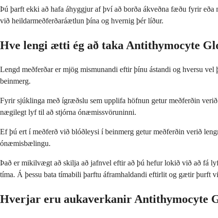
Þú þarft ekki að hafa áhyggjur af því að borða ákveðna fæðu fyrir eð
við heildarmeðferðaráætlun þína og hvernig þér líður.
Hve lengi ætti ég að taka Antithymocyte Gl
Lengd meðferðar er mjög mismunandi eftir þínu ástandi og hversu vel þú s
beinmerg.
Fyrir sjúklinga með ígræðslu sem upplifa höfnun getur meðferðin verið 
nægilegt lyf til að stjórna ónæmissvöruninni.
Ef þú ert í meðferð við blóðleysi í beinmerg getur meðferðin verið leng
ónæmisbælingu.
Það er mikilvægt að skilja að jafnvel eftir að þú hefur lokið við að fá
tíma. Á þessu bata tímabili þarftu áframhaldandi eftirlit og gætir þurft v
Hverjar eru aukaverkanir Antithymocyte G