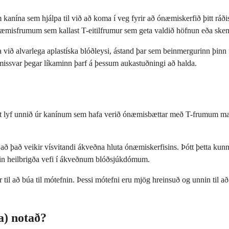
 kanína sem hjálpa til við að koma í veg fyrir að ónæmiskerfið þitt rá
æmisfrumum sem kallast T-eitilfrumur sem geta valdið höfnun eða sk
líma við alvarlega aplastíska blóðleysi, ástand þar sem beinmergurinn þi
missvar þegar líkaminn þarf á þessum aukastuðningi að halda.
egt lyf unnið úr kanínum sem hafa verið ónæmisbættar með T-frumum ma
 að það veikir vísvitandi ákveðna hluta ónæmiskerfisins. Þótt þetta kunni
 eigin heilbrigða vefi í ákveðnum blóðsjúkdómum.
r til að búa til mótefnin. Þessi mótefni eru mjög hreinsuð og unnin til
a) notað?