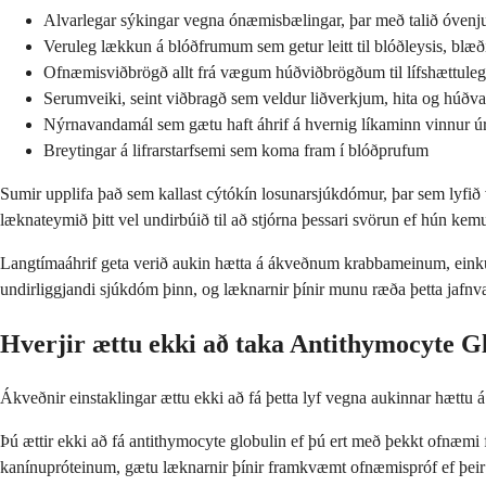
Alvarlegar sýkingar vegna ónæmisbælingar, þar með talið óvenju
Veruleg lækkun á blóðfrumum sem getur leitt til blóðleysis, blæ
Ofnæmisviðbrögð allt frá vægum húðviðbrögðum til lífshættule
Serumveiki, seint viðbragð sem veldur liðverkjum, hita og húð
Nýrnavandamál sem gætu haft áhrif á hvernig líkaminn vinnur 
Breytingar á lifrarstarfsemi sem koma fram í blóðprufum
Sumir upplifa það sem kallast cýtókín losunarsjúkdómur, þar sem lyfið
læknateymið þitt vel undirbúið til að stjórna þessari svörun ef hún kem
Langtímaáhrif geta verið aukin hætta á ákveðnum krabbameinum, eink
undirliggjandi sjúkdóm þinn, og læknarnir þínir munu ræða þetta jafnv
Hverjir ættu ekki að taka Antithymocyte G
Ákveðnir einstaklingar ættu ekki að fá þetta lyf vegna aukinnar hættu
Þú ættir ekki að fá antithymocyte globulin ef þú ert með þekkt ofnæmi fy
kanínupróteinum, gætu læknarnir þínir framkvæmt ofnæmispróf ef þei