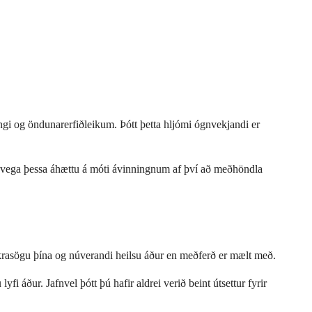
ngi og öndunarerfiðleikum. Þótt þetta hljómi ógnvekjandi er
 vega þessa áhættu á móti ávinningnum af því að meðhöndla
úkrasögu þína og núverandi heilsu áður en meðferð er mælt með.
i áður. Jafnvel þótt þú hafir aldrei verið beint útsettur fyrir