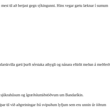
ð mest til að berjast gegn sýkingunni. Hins vegar gætu læknar í sumum
arskvilla gæti þurft sérstaka athygli og nánara eftirlit meðan á meðferð
r á sjúkrahúsum og ígræðslumiðstöðvum um Bandaríkin.
lpar til við aðgreiningar frá svipuðum lyfjum sem eru unnin úr öðrum