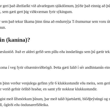
kur geri það áhrifaríkt við alvarlegum sjúkdómum, þýðir það einnig að þ
, sem gæti gert þig viðkvæman fyrir sýkingum.
þar sem það tekur líkama þinn tíma að endurnýja T-frumurnar sem voru út
nun.
in (kanína)?
æslustöð. Það er aldrei gefið sem pillu eða inndælingu sem þú gætir teki
 koma í veg fyrir ofnæmisviðbrögð. Þetta gæti falið í sér andhistamín ein
nn þinn verður venjulega gefinn yfir 6 klukkustundir eða meira, sem ge
verið gefnir örlítið hraðar, en samt yfir nokkrar klukkustundir.
lgist með lífsmörkum þínum, þar með talið hjartslætti, blóðþrýstingi o
l, ógleði eða öndunarerfiðleika.