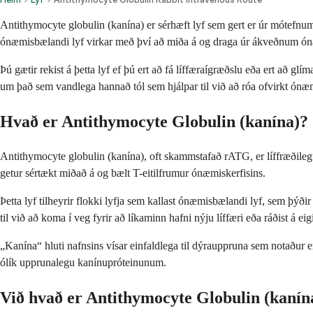
Antithymocyte globulin (kanína) er sérhæft lyf sem gert er úr mótefnum
ónæmisbælandi lyf virkar með því að miða á og draga úr ákveðnum ón
Þú gætir rekist á þetta lyf ef þú ert að fá líffæraígræðslu eða ert að g
um það sem vandlega hannað tól sem hjálpar til við að róa ofvirkt ónæ
Hvað er Antithymocyte Globulin (kanína)?
Antithymocyte globulin (kanína), oft skammstafað rATG, er líffræðil
getur sértækt miðað á og bælt T-eitilfrumur ónæmiskerfisins.
Þetta lyf tilheyrir flokki lyfja sem kallast ónæmisbælandi lyf, sem þýðir
til við að koma í veg fyrir að líkaminn hafni nýju líffæri eða ráðist á
„Kanína“ hluti nafnsins vísar einfaldlega til dýrauppruna sem notaður e
ólík upprunalegu kanínupróteinunum.
Við hvað er Antithymocyte Globulin (kanín