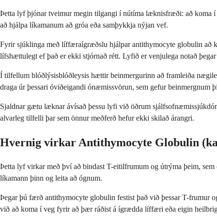
Þetta lyf þjónar tveimur megin tilgangi í nútíma læknisfræði: að koma í
að hjálpa líkamanum að gróa eða samþykkja nýjan vef.
Fyrir sjúklinga með líffæraígræðslu hjálpar antithymocyte globulin að ko
lífshættulegt ef það er ekki stjórnað rétt. Lyfið er venjulega notað þeg
Í tilfellum blóðlýsisblóðleysis hættir beinmergurinn að framleiða nægil
draga úr þessari óviðeigandi ónæmissvörun, sem gefur beinmergnum þínum
Sjaldnar gætu læknar ávísað þessu lyfi við öðrum sjálfsofnæmissjúkdó
alvarleg tilfelli þar sem önnur meðferð hefur ekki skilað árangri.
Hvernig virkar Antithymocyte Globulin (k
Þetta lyf virkar með því að bindast T-eitilfrumum og útrýma þeim, sem
líkamann þinn og leita að ógnum.
Þegar þú færð antithymocyte globulin festist það við þessar T-frumur og
við að koma í veg fyrir að þær ráðist á ígrædda líffæri eða eigin heilbri