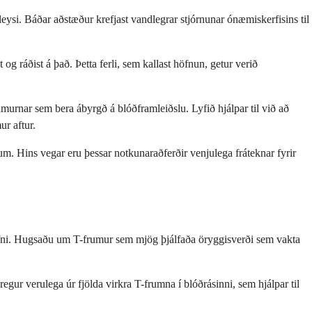
eysi. Báðar aðstæður krefjast vandlegrar stjórnunar ónæmiskerfisins til
g ráðist á það. Þetta ferli, sem kallast höfnun, getur verið
umurnar sem bera ábyrgð á blóðframleiðslu. Lyfið hjálpar til við að
r aftur.
 Hins vegar eru þessar notkunaraðferðir venjulega fráteknar fyrir
aefni. Hugsaðu um T-frumur sem mjög þjálfaða öryggisverði sem vakta
egur verulega úr fjölda virkra T-frumna í blóðrásinni, sem hjálpar til