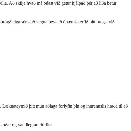
lla. Að skilja hvað má búast við getur hjálpað þér að líða betur
rögð eiga sér stað vegna þess að ónæmiskerfið þitt bregst við
 Læknateymið þitt mun aðlaga forlyfin þín og innrennslis hraða til að
toðar og vandlegrar eftirlits: