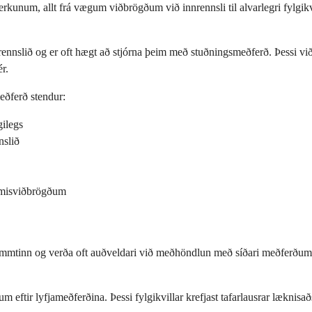
kunum, allt frá vægum viðbrögðum við innrennsli til alvarlegri fylgikvi
nslið og er oft hægt að stjórna þeim með stuðningsmeðferð. Þessi viðb
r.
eðferð stendur:
gilegs
nslið
næmisviðbrögðum
skammtinn og verða oft auðveldari við meðhöndlun með síðari meðferðum.
eftir lyfjameðferðina. Þessi fylgikvillar krefjast tafarlausrar læknisaðs