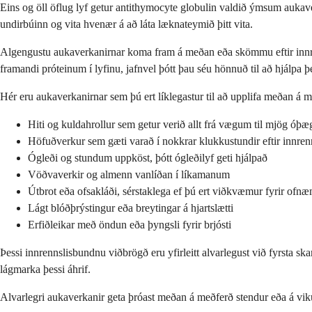
Eins og öll öflug lyf getur antithymocyte globulin valdið ýmsum aukaver
undirbúinn og vita hvenær á að láta læknateymið þitt vita.
Algengustu aukaverkanirnar koma fram á meðan eða skömmu eftir innren
framandi próteinum í lyfinu, jafnvel þótt þau séu hönnuð til að hjálpa þé
Hér eru aukaverkanirnar sem þú ert líklegastur til að upplifa meðan á m
Hiti og kuldahrollur sem getur verið allt frá vægum til mjög óþæ
Höfuðverkur sem gæti varað í nokkrar klukkustundir eftir innren
Ógleði og stundum uppköst, þótt ógleðilyf geti hjálpað
Vöðvaverkir og almenn vanlíðan í líkamanum
Útbrot eða ofsakláði, sérstaklega ef þú ert viðkvæmur fyrir of
Lágt blóðþrýstingur eða breytingar á hjartslætti
Erfiðleikar með öndun eða þyngsli fyrir brjósti
Þessi innrennslisbundnu viðbrögð eru yfirleitt alvarlegust við fyrsta 
lágmarka þessi áhrif.
Alvarlegri aukaverkanir geta þróast meðan á meðferð stendur eða á vikum 