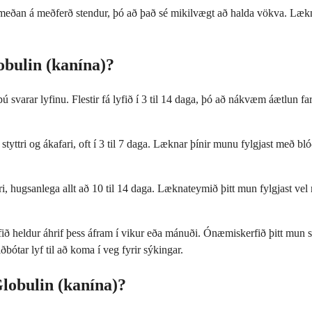
a meðan á meðferð stendur, þó að það sé mikilvægt að halda vökva. Læk
obulin (kanína)?
varar lyfinu. Flestir fá lyfið í 3 til 14 daga, þó að nákvæm áætlun fari
styttri og ákafari, oft í 3 til 7 daga. Læknar þínir munu fylgjast með
ri, hugsanlega allt að 10 til 14 daga. Læknateymið þitt mun fylgjast ve
 lyfið heldur áhrif þess áfram í vikur eða mánuði. Ónæmiskerfið þitt mu
iðbótar lyf til að koma í veg fyrir sýkingar.
lobulin (kanína)?