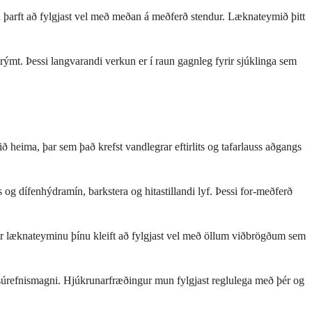
ú þarft að fylgjast vel með meðan á meðferð stendur. Læknateymið þitt
rýmt. Þessi langvarandi verkun er í raun gagnleg fyrir sjúklinga sem
ð heima, þar sem það krefst vandlegrar eftirlits og tafarlauss aðgangs
s og dífenhýdramín, barkstera og hitastillandi lyf. Þessi for-meðferð
rir læknateyminu þínu kleift að fylgjast vel með öllum viðbrögðum sem
g súrefnismagni. Hjúkrunarfræðingur mun fylgjast reglulega með þér og