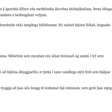
ðist á ígrædda líffæri eða meðhöndla ákveðna blóðsjúkdóma. Þetta öfluga
emmdum á heilbrigðum vefjum.
nn framleiðir ekki nægilega blóðfrumur. Þó nafnið hljómi flókið, hugsaðu
nna. Mótefnin sem myndast eru síðan hreinsuð og unnin í lyf sem
 að hljóma áhyggjuefni, er þetta í raun vandlega stýrt ferli sem hjálpar
 að tryggja að þau séu örugg til notkunar hjá mönnum, sem gerir þau mjög