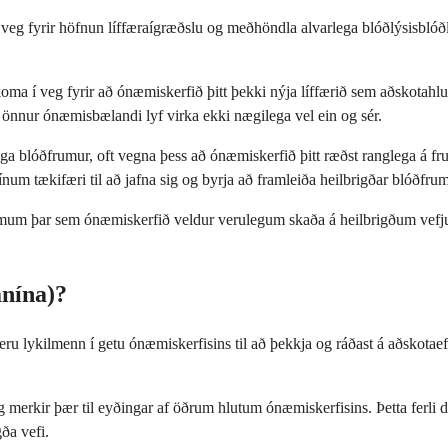
 veg fyrir höfnun líffæraígræðslu og meðhöndla alvarlega blóðlýsisblóðl
ma í veg fyrir að ónæmiskerfið þitt þekki nýja líffærið sem aðskotahlut o
ar önnur ónæmisbælandi lyf virka ekki nægilega vel ein og sér.
ega blóðfrumur, oft vegna þess að ónæmiskerfið þitt ræðst ranglega á fr
 tækifæri til að jafna sig og byrja að framleiða heilbrigðar blóðfrumu
mum þar sem ónæmiskerfið veldur verulegum skaða á heilbrigðum vefjum.
anína)?
 eru lykilmenn í getu ónæmiskerfisins til að þekkja og ráðast á aðskot
 merkir þær til eyðingar af öðrum hlutum ónæmiskerfisins. Þetta ferli dr
gða vefi.