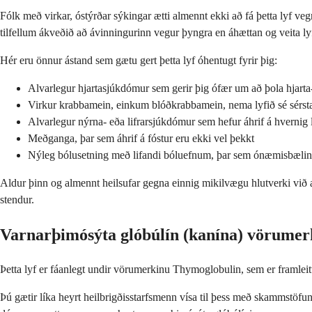
Fólk með virkar, óstýrðar sýkingar ætti almennt ekki að fá þetta lyf v
tilfellum ákveðið að ávinningurinn vegur þyngra en áhættan og veita ly
Hér eru önnur ástand sem gætu gert þetta lyf óhentugt fyrir þig:
Alvarlegur hjartasjúkdómur sem gerir þig ófær um að þola hjarta
Virkur krabbamein, einkum blóðkrabbamein, nema lyfið sé sérst
Alvarlegur nýrna- eða lifrarsjúkdómur sem hefur áhrif á hvernig 
Meðganga, þar sem áhrif á fóstur eru ekki vel þekkt
Nýleg bólusetning með lifandi bóluefnum, þar sem ónæmisbæling
Aldur þinn og almennt heilsufar gegna einnig mikilvægu hlutverki við að
stendur.
Varnarþimósýta glóbúlín (kanína) vörumer
Þetta lyf er fáanlegt undir vörumerkinu Thymoglobulin, sem er framle
Þú gætir líka heyrt heilbrigðisstarfsmenn vísa til þess með skammstöfu