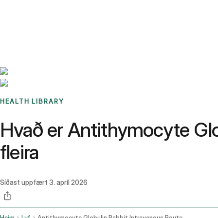
Benchmarks
Stories
FAQ
Sign up / Log in
HEALTH LIBRARY
Hvað er Antithymocyte Glo
fleira
Síðast uppfært
3. apríl 2026
Heim
Lyf
Antithymocyte Globulin Rabbit Intravenous Route