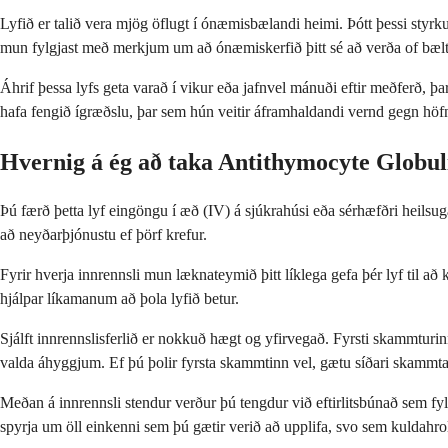
Lyfið er talið vera mjög öflugt í ónæmisbælandi heimi. Þótt þessi styr
mun fylgjast með merkjum um að ónæmiskerfið þitt sé að verða of bælt
Áhrif þessa lyfs geta varað í vikur eða jafnvel mánuði eftir meðferð, 
hafa fengið ígræðslu, þar sem hún veitir áframhaldandi vernd gegn höf
Hvernig á ég að taka Antithymocyte Globul
Þú færð þetta lyf eingöngu í æð (IV) á sjúkrahúsi eða sérhæfðri heilsug
að neyðarþjónustu ef þörf krefur.
Fyrir hverja innrennsli mun læknateymið þitt líklega gefa þér lyf til að
hjálpar líkamanum að þola lyfið betur.
Sjálft innrennslisferlið er nokkuð hægt og yfirvegað. Fyrsti skammturi
valda áhyggjum. Ef þú þolir fyrsta skammtinn vel, gætu síðari skammtar 
Meðan á innrennsli stendur verður þú tengdur við eftirlitsbúnað sem fy
spyrja um öll einkenni sem þú gætir verið að upplifa, svo sem kuldahrol