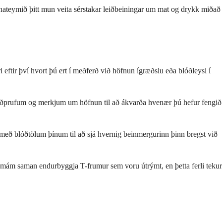
nateymið þitt mun veita sérstakar leiðbeiningar um mat og drykk miðað
 eftir því hvort þú ert í meðferð við höfnun ígræðslu eða blóðleysi í
 blóðprufum og merkjum um höfnun til að ákvarða hvenær þú hefur fengið
l með blóðtölum þínum til að sjá hvernig beinmergurinn þinn bregst við
n smám saman endurbyggja T-frumur sem voru útrýmt, en þetta ferli tekur