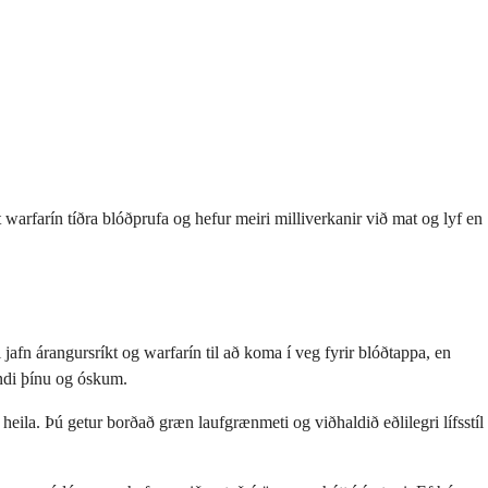
arfarín tíðra blóðprufa og hefur meiri milliverkanir við mat og lyf en
afn árangursríkt og warfarín til að koma í veg fyrir blóðtappa, en
andi þínu og óskum.
heila. Þú getur borðað græn laufgrænmeti og viðhaldið eðlilegri lífsstíl