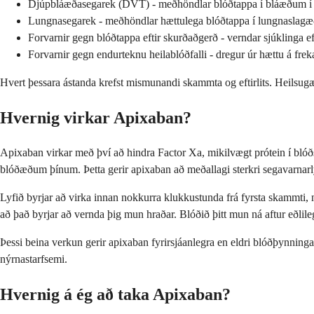
Djúpbláæðasegarek (DVT) - meðhöndlar blóðtappa í bláæðum í fó
Lungnasegarek - meðhöndlar hættulega blóðtappa í lungnaslag
Forvarnir gegn blóðtappa eftir skurðaðgerð - verndar sjúklinga e
Forvarnir gegn endurteknu heilablóðfalli - dregur úr hættu á fr
Hvert þessara ástanda krefst mismunandi skammta og eftirlits. Heilsugæ
Hvernig virkar Apixaban?
Apixaban virkar með því að hindra Factor Xa, mikilvægt prótein í blóðs
blóðæðum þínum. Þetta gerir apixaban að meðallagi sterkri segavarnarly
Lyfið byrjar að virka innan nokkurra klukkustunda frá fyrsta skammti, 
að það byrjar að vernda þig mun hraðar. Blóðið þitt mun ná aftur eðlile
Þessi beina verkun gerir apixaban fyrirsjáanlegra en eldri blóðþynningar
nýrnastarfsemi.
Hvernig á ég að taka Apixaban?