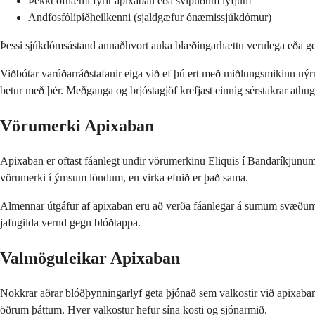
Þekkt ofnæmi fyrir apixaban eða svipuðum lyfjum
Andfosfólípíðheilkenni (sjaldgæfur ónæmissjúkdómur)
Þessi sjúkdómsástand annaðhvort auka blæðingarhættu verulega eða ger
Viðbótar varúðarráðstafanir eiga við ef þú ert með miðlungsmikinn nýr
betur með þér. Meðganga og brjóstagjöf krefjast einnig sérstakrar at
Vörumerki Apixaban
Apixaban er oftast fáanlegt undir vörumerkinu Eliquis í Bandaríkjun
vörumerki í ýmsum löndum, en virka efnið er það sama.
Almennar útgáfur af apixaban eru að verða fáanlegar á sumum svæðum, 
jafngilda vernd gegn blóðtappa.
Valmöguleikar Apixaban
Nokkrar aðrar blóðþynningarlyf geta þjónað sem valkostir við apixaban
öðrum þáttum. Hver valkostur hefur sína kosti og sjónarmið.