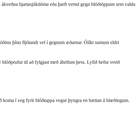
með ákveðna hjartasjúkdóma eða þarft vernd gegn blóðtöppum sem valda
ðinu þínu fljótandi vel í gegnum æðarnar. Ólíkt sumum eldri
ar blóðprufur til að fylgjast með áhrifum þess. Lyfið hefur verið
að koma í veg fyrir blóðtappa vegur þyngra en hættan á blæðingum.