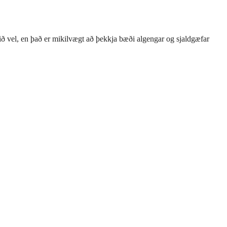
yfið vel, en það er mikilvægt að þekkja bæði algengar og sjaldgæfar