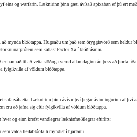
rlyf eins og warfarín. Læknirinn þinn gæti ávísað apixaban ef þú ert 
il að mynda blóðtappa. Hugsaðu um það sem öryggisvörð sem heldur bló
torknunarprótein sem kallast Factor Xa í blóðrásinni.
Það er hannað til að veita stöðuga vernd allan daginn án þess að þurfa tíð
ga fylgikvilla af völdum blóðtappa.
ilsufarsáhætta. Læknirinn þinn ávísar því þegar ávinningurinn af því 
em eru að jafna sig eftir fylgikvilla af völdum blóðtappa.
hver og einn krefst vandlegrar læknisfræðilegrar eftirlits:
ar sem valda heilablóðfalli myndist í hjartanu