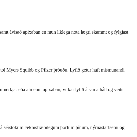
 samt ávísað apixaban en mun líklega nota lægri skammt og fylgjast
tol Myers Squibb og Pfizer þróuðu. Lyfið getur haft mismunandi
rkja- eða almennt apixaban, virkar lyfið á sama hátt og veitir
 frá sérstökum læknisfræðilegum þörfum þínum, nýrnastarfsemi og