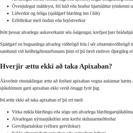
Óvenjulegur máttleysi, föl húð eða hraður hjartsláttur (einkenni 
Liðverkir og bólga (sjaldgæf blæðing inn í liði)
Erfiðleikar með öndun eða brjóstverkur
Þótt þessar alvarlegu aukaverkanir séu óalgengar, krefjast þær bráðahj
Sjaldgæf en hugsanlega alvarleg viðbrögð fela í sér ofnæmisviðbrögð me
samband við heilbrigðisstarfsmann þinn ef þú færð einhver óþægileg e
Hverjir ættu ekki að taka Apixaban?
Ákveðnir einstaklingar ættu að forðast apixaban vegna aukinnar hættu á
sjúkdómum gæti apixaban ekki verið öruggt fyrir þig.
Þú ættir ekki að taka apixaban ef þú ert með:
Virka mikla blæðingu eða sögu um alvarlega blæðingarsjúkdóm
Alvarlegan nýrnasjúkdóm sem krefst skilunarmeðferðar
Gervihjartalokur (vélræn gervilokur)