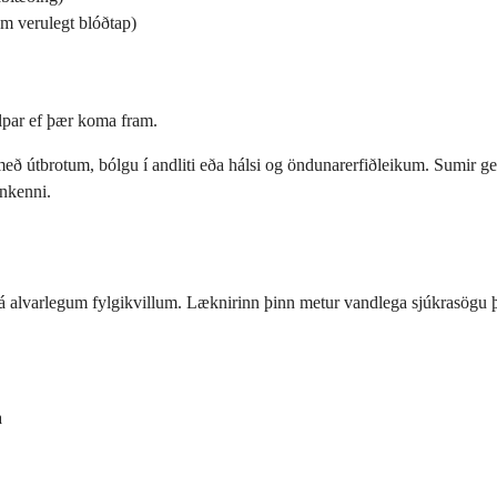
um verulegt blóðtap)
álpar ef þær koma fram.
ð útbrotum, bólgu í andliti eða hálsi og öndunarerfiðleikum. Sumir get
inkenni.
 alvarlegum fylgikvillum. Læknirinn þinn metur vandlega sjúkrasögu þín
a