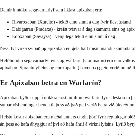
Beinir inntöku segavarnarlyf sem líkjast apixaban eru:
Rivaroxaban (Xarelto) - tekið einu sinni á dag fyrir flest ástand
Dabigatran (Pradaxa) - krefst tvisvar á dag skammta eins og api
Edoxaban (Savaysa) - venjulega tekið einu sinni á dag
Þessi lyf virka svipað og apixaban en geta haft mismunandi skammtatö
Hefðbundin segavarnarlyf eins og warfarín (Coumadin) eru enn valkostur
apixaban. Sprautulyf eins og enoxaparin (Lovenox) gætu verið notuð ti
Er Apixaban betra en Warfarín?
Apixaban býður upp á nokkra kosti umfram warfarín fyrir flesta sem þur
sumar vísbendingar benda til þess að það geti verið betra við ákveðnum
Helstu kostir apixaban eru meðal annars engin þörf fyrir reglulegar blóð
án þess að hafa áhyggjur af því að hafa áhrif á virkni lyfsins. Lyfið byr