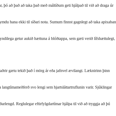
, þó að það að taka það með máltíðum geti hjálpað til við að draga úr
ymdu hana ekki til síðari nota. Sumum finnst gagnlegt að taka apixaban
ndilega getur aukið hættuna á blóðtappa, sem gæti verið lífshættulegt,
aðrir gætu tekið það í mörg ár eða jafnvel ævilangt. Læknirinn þinn
langtímameðferð svo lengi sem hjartsláttartruflunin varir. Sjúklingar
arlengd. Reglulegar eftirfylgdartímar hjálpa til við að tryggja að þú