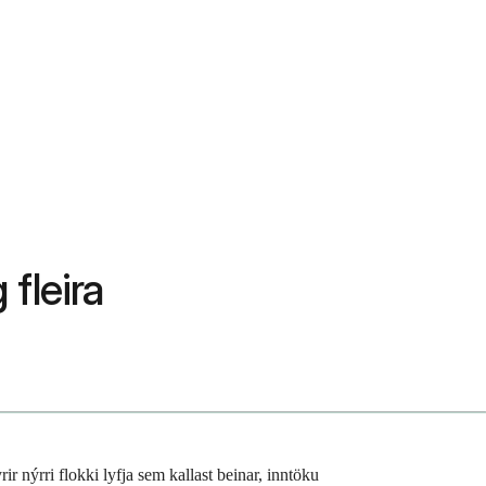
fleira
r nýrri flokki lyfja sem kallast beinar, inntöku