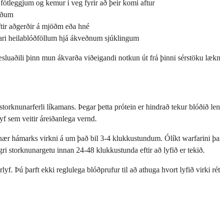
tleggjum og kemur í veg fyrir að þeir komi aftur
æðum
ftir aðgerðir á mjöðm eða hné
ekari heilablóðföllum hjá ákveðnum sjúklingum
sluaðili þinn mun ákvarða viðeigandi notkun út frá þinni sérstöku lækn
torknunarferli líkamans. Þegar þetta prótein er hindrað tekur blóðið le
f sem veitir áreiðanlega vernd.
nær hámarks virkni á um það bil 3-4 klukkustundum. Ólíkt warfarini þar
gri storknunargetu innan 24-48 klukkustunda eftir að lyfið er tekið.
lyf. Þú þarft ekki reglulega blóðprufur til að athuga hvort lyfið virki r