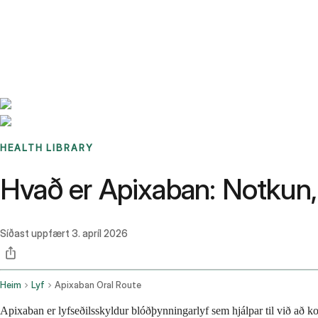
Benchmarks
Stories
FAQ
Sign up / Log in
HEALTH LIBRARY
Hvað er Apixaban: Notkun, 
Síðast uppfært
3. apríl 2026
Heim
Lyf
Apixaban Oral Route
Apixaban er lyfseðilsskyldur blóðþynningarlyf sem hjálpar til við að kom