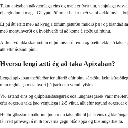
Taktu apixaban nákvæmlega eins og mælt er fyrir um, venjulega tvisvar
óþægindum í maga. Gleyptu töflurnar heilar með vatni - ekki mylja, brj
Ef þú átt erfitt með að kyngja töflum geturðu muldið þær og blandað s
með morgunverði og kvöldverði til að koma á stöðugri rútínu.
Aldrei tvöfalda skammtinn ef þú missir úr einn og hættu ekki að taka a
allt eftir ástandi þínu.
Hversu lengi ætti ég að taka Apixaban?
Lengd apixaban meðferðar fer alfarið eftir þínu sérstöku læknisfræðil
mun reglulega meta hvort þú þarft enn vernd lyfsins.
Við ástand eins og djúpbláæðasegarek eða lungnasegarek varir meðferðin 
eftir aðgerðir taka það venjulega í 2-5 vikur, allt eftir tegund aðgerðar o
Heilbrigðisstarfsmaðurinn þinn mun taka tillit til þátta eins og blæðin
fáir rétt jafnvægi á milli forvarna gegn blóðtappa og blæðingarhættu.