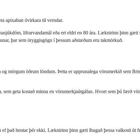
a apixaban óvirkara til verndar.
nasjúkdóm, lifrarvandamál eða ert eldri en 80 ára. Læknirinn þinn gæti
hugunar, þar sem öryggisgögn í þessum aðstæðum eru takmörkuð.
um og mörgum öðrum löndum. Þetta er upprunalega vörumerkið sem Bris
sem geta kostað minna en vörumerkjaútgáfan. Hvort sem þú færð vörume
 ef það hentar þér ekki. Læknirinn þinn gæti íhugað þessa valkosti út