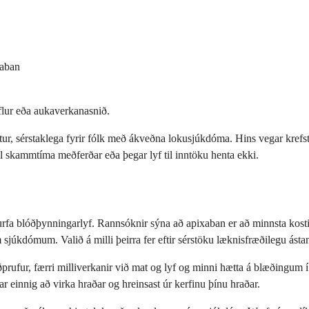
xaban
flur eða aukaverkanasnið.
, sérstaklega fyrir fólk með ákveðna lokusjúkdóma. Hins vegar krefst w
l skammtíma meðferðar eða þegar lyf til inntöku henta ekki.
fa blóðþynningarlyf. Rannsóknir sýna að apixaban er að minnsta kosti j
 sjúkdómum. Valið á milli þeirra fer eftir sérstöku læknisfræðilegu ást
prufur, færri milliverkanir við mat og lyf og minni hætta á blæðingum í 
jar einnig að virka hraðar og hreinsast úr kerfinu þínu hraðar.