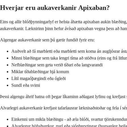
Hverjar eru aukaverkanir Apixaban?
Eins og allir blóðþynningarlyf er helsta áhætta apixaban aukin blæðing, 
aukaverkanir. Læknirinn þinn hefur ávísað apixaban vegna þess að han
Algengar aukaverkanir sem þú gætir fundið fyrir eru:
Auðvelt að fá marbletti eða marbletti sem koma án augljósrar ás
Minni blæðingar sem taka lengri tíma að stöðva (eins og frá litl
Nefblæðingar sem geta verið tíðari eða langvarandi
Miklar tíðablæðingar hjá konum
Lítil magaóþægindi eða ógleði
Sundl eða svimi
Þessi algengu áhrif batna oft þegar líkaminn aðlagast lyfinu og krefjast
Alvarlegri aukaverkanir krefjast tafarlausrar læknisaðstoðar og fela í sér
Einkenni um mikla blæðingu - að æla blóði, svartur tjörukenndu
Alvarlegur höfuðverkur, rugl eða sjónbreytingar (hugsanleg heil