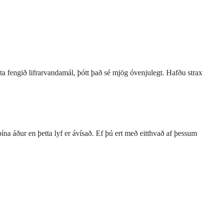
a fengið lifrarvandamál, þótt það sé mjög óvenjulegt. Hafðu strax
a áður en þetta lyf er ávísað. Ef þú ert með eitthvað af þessum