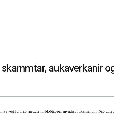
skammtar, aukaverkanir og 
a í veg fyrir að hættulegir blóðtappar myndist í líkamanum. Það tilheyri