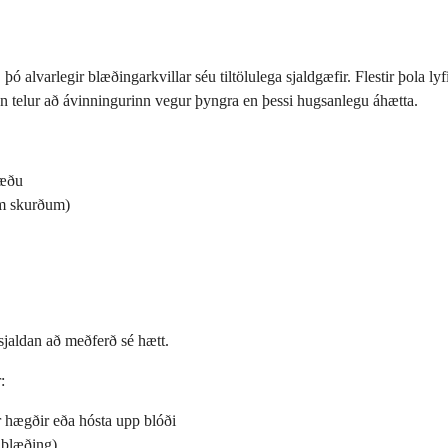
þó alvarlegir blæðingarkvillar séu tiltölulega sjaldgæfir. Flestir þola l
n telur að ávinningurinn vegur þyngra en þessi hugsanlegu áhætta.
tæðu
um skurðum)
 sjaldan að meðferð sé hætt.
:
r hægðir eða hósta upp blóði
ablæðing)