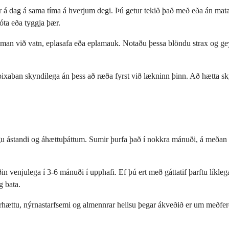
 á dag á sama tíma á hverjum degi. Þú getur tekið það með eða án matar
óta eða tyggja þær.
aman við vatn, eplasafa eða eplamauk. Notaðu þessa blöndu strax og ge
pixaban skyndilega án þess að ræða fyrst við lækninn þinn. Að hætta sky
egu ástandi og áhættuþáttum. Sumir þurfa það í nokkra mánuði, á meðan 
venjulega í 3-6 mánuði í upphafi. Ef þú ert með gáttatif þarftu líklega 
g bata.
garhættu, nýrnastarfsemi og almennrar heilsu þegar ákveðið er um meðferð