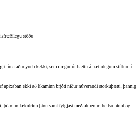
isfræðilegu stöðu.
ngri tíma að mynda kekki, sem dregur úr hættu á hættulegum stíflum í
f apixaban ekki að líkaminn brjóti niður núverandi storkuþætti, þannig
étt, þó mun læknirinn þinn samt fylgjast með almennri heilsu þinni og