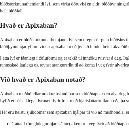
blóðstorknunarhemjandi lyf, sem virka öðruvísi en eldri blóðþynninga
heilablóðfalli.
Hvað er Apixaban?
Apixaban er blóðstorknunarhemjandi lyf sem dregur úr getu blóðsins t
blóðþynningarlyfjum virkar apixaban með því að hindra beint ákveðið s
Þetta lyf er fáanlegt í töfluformi og er tekið til inntöku tvisvar á dag. 
rannsakað ítarlega og reynst árangursríkt til að koma í veg fyrir alvarle
Við hvað er Apixaban notað?
Apixaban meðhöndlar nokkur ástand þar sem blóðtappar eru alvarleg he
Lyfið er sérstaklega dýrmætt fyrir fólk með hjartsláttartruflanir eða þá s
Hér eru helstu sjúkdómar sem apixaban hjálpar til við að meðhöndla, en 
Gáttatif (óreglulegur hjartsláttur) - kemur í veg fyrir að blóðtapp