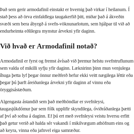
Það sem gerir armodafinil einstakt er hvernig það virkar í heilanum. Í
stað þess að örva einfaldlega taugakerfið þitt, miðar það á ákveðin
svæði sem bera ábyrgð á svefn-vöknunarlotum, sem hjálpar til við að
endurheimta eðlilegra mynstur árvekni yfir daginn.
Við hvað er Armodafinil notað?
Armodafinil er fyrst og fremst ávísað við þremur helstu svefntruflunum
sem valda of mikilli syfju yfir daginn. Læknirinn þinn mun venjulega
íhuga þetta lyf þegar önnur meðferð hefur ekki veitt nægilega léttir eða
þegar þú þarft áreiðanlega árvekni yfir daginn af vinnu eða
öryggisástæðum.
Algengasta ástandið sem það meðhöndlar er svefnleysi,
taugasjúkdómur þar sem fólk upplifir skyndilega, óviðráðanlega þætti
af því að sofna á daginn. Ef þú ert með svefnleysi veistu hversu erfitt
það getur verið að halda sér vakandi í mikilvægum athöfnum eins og
að keyra, vinna eða jafnvel eiga samræður.