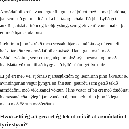
Armódafinil krefst vandlegrar íhugunar ef þú ert með hjartasjúkdóma,
þar sem það getur haft áhrif á hjarta- og æðakerfið þitt. Lyfið getur
aukið hjartsláttartíðni og blóðþrýsting, sem gæti verið vandamál ef þú
ert með hjartasjúkdóma.
Læknirinn þinn þarf að meta sérstakt hjartastand þitt og núverandi
heilsufar áður en armódafinil er ávísað. Hann gæti mælt með
viðbótarvöktun, svo sem reglulegum blóðþrýstingsmælingum eða
hjartsláttarvöktun, til að tryggja að lyfið sé öruggt fyrir þig.
Ef þú ert með vel stjórnað hjartasjúkdóm og læknirinn þinn ákveður að
ávinningurinn vegur þyngra en áhættan, gætirðu samt getað tekið
armódafinil með viðeigandi vöktun. Hins vegar, ef þú ert með óstöðugt
hjartastand eða nýleg hjartavandamál, mun læknirinn þinn líklega
mæla með öðrum meðferðum.
Hvað ætti ég að gera ef ég tek of mikið af armódafinil
fyrir slysni?