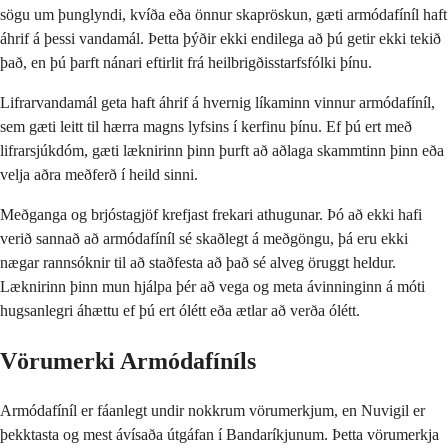
sögu um þunglyndi, kvíða eða önnur skapröskun, gæti armódafíníl haft
áhrif á þessi vandamál. Þetta þýðir ekki endilega að þú getir ekki tekið
það, en þú þarft nánari eftirlit frá heilbrigðisstarfsfólki þínu.
Lifrarvandamál geta haft áhrif á hvernig líkaminn vinnur armódafíníl,
sem gæti leitt til hærra magns lyfsins í kerfinu þínu. Ef þú ert með
lifrarsjúkdóm, gæti læknirinn þinn þurft að aðlaga skammtinn þinn eða
velja aðra meðferð í heild sinni.
Meðganga og brjóstagjöf krefjast frekari athugunar. Þó að ekki hafi
verið sannað að armódafíníl sé skaðlegt á meðgöngu, þá eru ekki
nægar rannsóknir til að staðfesta að það sé alveg öruggt heldur.
Læknirinn þinn mun hjálpa þér að vega og meta ávinninginn á móti
hugsanlegri áhættu ef þú ert ólétt eða ætlar að verða ólétt.
Vörumerki Armódafíníls
Armódafíníl er fáanlegt undir nokkrum vörumerkjum, en Nuvigil er
þekktasta og mest ávísaða útgáfan í Bandaríkjunum. Þetta vörumerkja