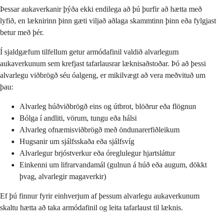
Þessar aukaverkanir þýða ekki endilega að þú þurfir að hætta með
lyfið, en læknirinn þinn gæti viljað aðlaga skammtinn þinn eða fylgjast
betur með þér.
Í sjaldgæfum tilfellum getur armódafinil valdið alvarlegum
aukaverkunum sem krefjast tafarlausrar læknisaðstoðar. Þó að þessi
alvarlegu viðbrögð séu óalgeng, er mikilvægt að vera meðvituð um
þau:
Alvarleg húðviðbrögð eins og útbrot, blöðrur eða flögnun
Bólga í andliti, vörum, tungu eða hálsi
Alvarleg ofnæmisviðbrögð með öndunarerfiðleikum
Hugsanir um sjálfsskaða eða sjálfsvíg
Alvarlegur brjóstverkur eða óreglulegur hjartsláttur
Einkenni um lifrarvandamál (gulnun á húð eða augum, dökkt
þvag, alvarlegir magaverkir)
Ef þú finnur fyrir einhverjum af þessum alvarlegu aukaverkunum
skaltu hætta að taka armódafinil og leita tafarlaust til læknis.