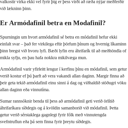
valkostir virka ekki vel fyrir þig er þess virði að ræða nýjar meðferðir
við lækninn þinn.
Er Armódafinil betra en Modafinil?
Spurningin um hvort armódafinil sé betra en módafinil hefur ekki
einfalt svar – það fer virkilega eftir þörfum þínum og hvernig líkaminn
þinn bregst við hvoru lyfi. Bæði lyfin eru áhrifarík til að meðhöndla of
mikla syfju, en þau hafa nokkra mikilvæga mun.
Armódafinil varir yfirleitt lengur í kerfinu þínu en módafinil, sem getur
verið kostur ef þú þarft að vera vakandi allan daginn. Margir finna að
þeir geta tekið armódafinil einu sinni á dag og viðhaldið stöðugri vöku
allan daginn eða vinnutíma.
Sumar rannsóknir benda til þess að armódafinil geti verið örlítið
áhrifaríkara síðdegis og á kvöldin samanborið við módafinil. Þetta
getur verið sérstaklega gagnlegt fyrir fólk með vinnutengda
svefntruflun eða þá sem finna fyrir þreytu síðdegis.