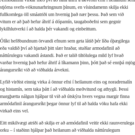
stjórna svefn-vöknunarhringnum þínum, en vísindamenn skilja ekki
fullkomlega öll smáatriði um hvernig það nær þessu. Það sem við
vitum er að það hefur áhrif á dópamín, taugaboðefni sem gegnir
lykilhlutverki í að halda þér vakandi og einbeittum.
Ólíkt hefðbundnum örvandi efnum sem geta látið þér líða óþægilega
eða valdið því að hjartað þitt slær hraðar, stuðlar armodafinil að
náttúrulegra vakandi ástandi. Það er talið tiltölulega mild lyf hvað
varðar hvernig það hefur áhrif á líkamann þinn, þótt það sé ennþá mjög
árangursríkt við að viðhalda árvekni.
Lyfið virðist einnig virka á önnur efni í heilanum eins og noradrenalín
og histamín, sem taka þátt í að viðhalda meðvitund og athygli. Þessi
margþætta nálgun hjálpar til við að útskýra hvers vegna margir finna
armódafinil árangursríkt þegar önnur lyf til að halda vöku hafa ekki
virkað eins vel.
Eitt mikilvægt atriði að skilja er að armódafinil veitir ekki raunverulega
orku – í staðinn hjálpar það heilanum að viðhalda náttúrulegum