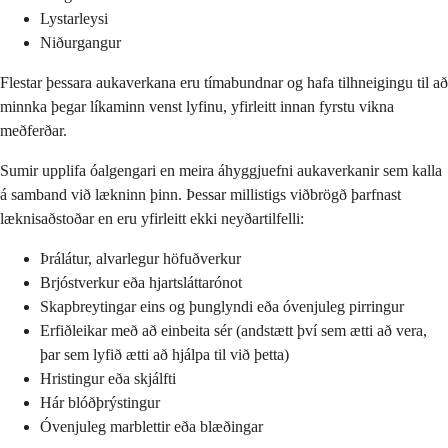
Lystarleysi
Niðurgangur
Flestar þessara aukaverkana eru tímabundnar og hafa tilhneigingu til að
minnka þegar líkaminn venst lyfinu, yfirleitt innan fyrstu vikna
meðferðar.
Sumir upplifa óalgengari en meira áhyggjuefni aukaverkanir sem kalla
á samband við lækninn þinn. Þessar millistigs viðbrögð þarfnast
læknisaðstoðar en eru yfirleitt ekki neyðartilfelli:
Þrálátur, alvarlegur höfuðverkur
Brjóstverkur eða hjartsláttarónot
Skapbreytingar eins og þunglyndi eða óvenjuleg pirringur
Erfiðleikar með að einbeita sér (andstætt því sem ætti að vera,
þar sem lyfið ætti að hjálpa til við þetta)
Hristingur eða skjálfti
Hár blóðþrýstingur
Óvenjuleg marblettir eða blæðingar