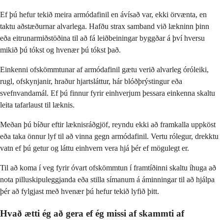
Ef þú hefur tekið meira armódafinil en ávísað var, ekki örvænta, en
taktu aðstæðurnar alvarlega. Hafðu strax samband við lækninn þinn
eða eitrunarmiðstöðina til að fá leiðbeiningar byggðar á því hversu
mikið þú tókst og hvenær þú tókst það.
Einkenni ofskömmtunar af armódafinil gætu verið alvarleg óróleiki,
rugl, ofskynjanir, hraður hjartsláttur, hár blóðþrýstingur eða
svefnvandamál. Ef þú finnur fyrir einhverjum þessara einkenna skaltu
leita tafarlaust til læknis.
Meðan þú bíður eftir læknisráðgjöf, reyndu ekki að framkalla uppköst
eða taka önnur lyf til að vinna gegn armódafinil. Vertu rólegur, drekktu
vatn ef þú getur og láttu einhvern vera hjá þér ef mögulegt er.
Til að koma í veg fyrir óvart ofskömmtun í framtíðinni skaltu íhuga að
nota pilluskipuleggjanda eða stilla símanum á áminningar til að hjálpa
þér að fylgjast með hvenær þú hefur tekið lyfið þitt.
Hvað ætti ég að gera ef ég missi af skammti af