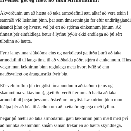
Ákvörðunin um að hætta að taka armodafinil ætti alltaf að vera tekin í
samráði við lækninn þinn, þar sem tímasetningin fer eftir undirliggjandi
ástandi þínu og hversu vel þú ert að stjórna einkennum þínum. Að
finnast þér einfaldlega betur á lyfinu þýðir ekki endilega að þú sért
tilbúinn að hætta.
Fyrir langvinna sjúkdóma eins og narkólepsi gætirðu þurft að taka
armodafinil til langs tíma til að viðhalda góðri stjórn á einkennum. Hins
vegar mun læknirinn þinn reglulega meta hvort lyfið sé enn
nauðsynlegt og árangursríkt fyrir þig.
Ef svefntruflun þín tengdist tímabundnum aðstæðum (eins og
skammtíma vaktavinnu), gætirðu verið fær um að hætta að taka
armodafinil þegar þessum aðstæðum breytist. Læknirinn þinn mun
hjálpa þér að búa til áætlun um að hætta örugglega með lyfinu.
Þegar þú hættir að taka armodafinil gæti læknirinn þinn mælt með því
að minnka skammtinn smám saman frekar en að hætta skyndilega,