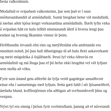
besta valkostinum.
Modafinil er svipaðasti valkosturinn, þar sem það er í raun
móðursambandið af armódafinili. Sumir bregðast betur við modafinili,
á meðan aðrir kjósa lengri verkunartíma armódafinils. Bæði lyfin virka
á svipaðan hátt en hafa örlítið mismunandi áhrif á hversu lengi þau
endast og hvernig líkaminn vinnur úr þeim.
Hefðbundin örvandi efni eins og metýlfenídat eða amfetamín eru
stundum notuð, þó þau hafi tilhneigingu til að hafa fleiri aukaverkanir
og meiri möguleika á ósjálfstæði. Þessi lyf virka öðruvísi en
armódafinil og má íhuga þau ef þú hefur ekki brugðist vel við lyfjum
sem stuðla að vöku.
Fyrir sum ástand geta aðferðir án lyfja verið gagnlegar annaðhvort
einar eða í samsetningu með lyfjum. Þetta gæti falið í sér ljósameðferð,
áætlaða blund, koffínstjórnun eða aðlögun að svefnumhverfi þínu og
venjum.
Nýrri lyf eru einnig í þróun fyrir svefntruflanir, þannig að ef núverandi