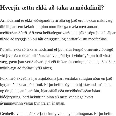
Hverjir ættu ekki að taka armódafinil?
Armódafíníl er ekki viðeigandi fyrir alla og það eru nokkur mikilvæg
tilfelli þar sem læknirinn þinn mun líklega mæla með annarri
meðferðaraðferð. Að vera heiðarlegur varðandi sjúkrasögu þína hjálpar
til við að tryggja að þú fáir öruggustu og áhrifaríkustu meðferðina.
Þú ættir ekki að taka armódafíníl ef þú hefur fengið ofnæmisviðbrögð
við því eða módafíníli áður. Jafnvel þótt fyrri viðbrögð þín hafi virst
væg, gætu þau verið alvarlegri við frekari útsetningu, þannig að það er
mikilvægt að forðast lyfið alveg.
Fólk með ákveðna hjartasjúkdóma þarf sérstaka athugun áður en það
byrjar að taka armódafíníl. Ef þú hefur sögu um hjartavandamál eins
og óreglulegan hjartslátt, hjartaáfall eða ómeðhöndlaðan háan
blóðþrýsting, þarf læknirinn þinn að meta vandlega hvort
ávinningurinn vegur þyngra en áhættan.
Geðheilsuvandamál krefjast einnig vandlegrar athugunar. Ef þú hefur