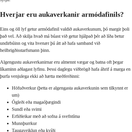
Hverjar eru aukaverkanir armódafinils?
Eins og öll lyf getur armódafinil valdið aukaverkunum, þó margir þoli
það vel. Að skilja hvað má búast við getur hjálpað þér að líða betur
undirbúinn og vita hvenær þú átt að hafa samband við
heilbrigðisstarfsmann þinn.
Algengustu aukaverkanirnar eru almennt vægar og batna oft þegar
líkaminn aðlagast lyfinu. Þessi daglegu viðbrögð hafa áhrif á marga en
þurfa venjulega ekki að hætta meðferðinni:
Höfuðverkur (þetta er algengasta aukaverkunin sem tilkynnt er
um)
Ógleði eða magaóþægindi
Sundl eða svimi
Erfiðleikar með að sofna á svefntíma
Munnþurrkur
Taugaveiklun eða kvíði