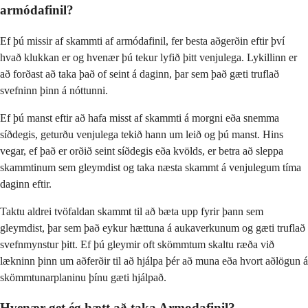
armódafinil?
Ef þú missir af skammti af armódafinil, fer besta aðgerðin eftir því
hvað klukkan er og hvenær þú tekur lyfið þitt venjulega. Lykillinn er
að forðast að taka það of seint á daginn, þar sem það gæti truflað
svefninn þinn á nóttunni.
Ef þú manst eftir að hafa misst af skammti á morgni eða snemma
síðdegis, geturðu venjulega tekið hann um leið og þú manst. Hins
vegar, ef það er orðið seint síðdegis eða kvölds, er betra að sleppa
skammtinum sem gleymdist og taka næsta skammt á venjulegum tíma
daginn eftir.
Taktu aldrei tvöfaldan skammt til að bæta upp fyrir þann sem
gleymdist, þar sem það eykur hættuna á aukaverkunum og gæti truflað
svefnmynstur þitt. Ef þú gleymir oft skömmtum skaltu ræða við
lækninn þinn um aðferðir til að hjálpa þér að muna eða hvort aðlögun á
skömmtunarplaninu þínu gæti hjálpað.
Hvenær get ég hætt að taka Armodafinil?