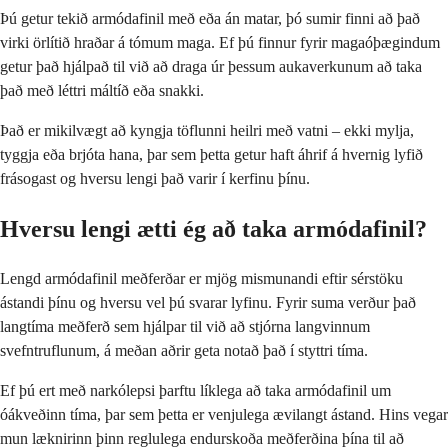
Þú getur tekið armódafinil með eða án matar, þó sumir finni að það
virki örlítið hraðar á tómum maga. Ef þú finnur fyrir magaóþægindum
getur það hjálpað til við að draga úr þessum aukaverkunum að taka
það með léttri máltíð eða snakki.
Það er mikilvægt að kyngja töflunni heilri með vatni – ekki mylja,
tyggja eða brjóta hana, þar sem þetta getur haft áhrif á hvernig lyfið
frásogast og hversu lengi það varir í kerfinu þínu.
Hversu lengi ætti ég að taka armódafinil?
Lengd armódafinil meðferðar er mjög mismunandi eftir sérstöku
ástandi þínu og hversu vel þú svarar lyfinu. Fyrir suma verður það
langtíma meðferð sem hjálpar til við að stjórna langvinnum
svefntruflunum, á meðan aðrir geta notað það í styttri tíma.
Ef þú ert með narkólepsi þarftu líklega að taka armódafinil um
óákveðinn tíma, þar sem þetta er venjulega ævilangt ástand. Hins vegar
mun læknirinn þinn reglulega endurskoða meðferðina þína til að