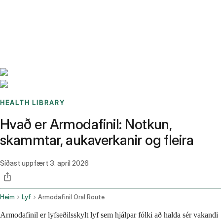
Benchmarks
Stories
FAQ
Sign up / Log in
HEALTH LIBRARY
Hvað er Armodafinil: Notkun,
skammtar, aukaverkanir og fleira
Síðast uppfært
3. apríl 2026
Heim
Lyf
Armodafinil Oral Route
Armodafinil er lyfseðilsskylt lyf sem hjálpar fólki að halda sér vakandi