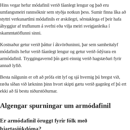
Hins vegar hefur módafinil verið fáanlegt lengur og það eru
umfangsmeiri rannsóknir sem styðja notkun þess. Sumir finna líka að
styttri verkunartími módafinils er æskilegri, sérstaklega ef þeir hafa
áhyggjur af truflunum á svefni eða vilja meiri sveigjanleika í
skammtatöflunni sinni.
Kostnaður getur verið þáttur í ákvörðuninni, þar sem samheitalyf
módafinils hefur verið fáanlegt lengur og getur verið ódýrara en
armódafinil. Tryggingavernd þín gæti einnig verið hagstæðari fyrir
annað lyfið.
Besta nálgunin er oft að prófa eitt lyf og sjá hvernig þú bregst við,
ræða síðan við lækninn þinn hvort skipti gætu verið gagnleg ef þú ert
ekki að fá bestu niðurstöðurnar.
Algengar spurningar um armódafinil
Er armódafinil öruggt fyrir fólk með
hjartasjúkdóma?