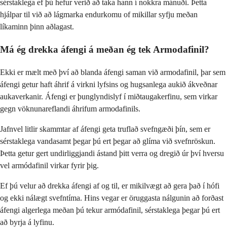
sérstaklega ef þú hefur verið að taka hann í nokkra mánuði. Þetta
hjálpar til við að lágmarka endurkomu of mikillar syfju meðan
líkaminn þinn aðlagast.
Má ég drekka áfengi á meðan ég tek Armodafinil?
Ekki er mælt með því að blanda áfengi saman við armodafinil, þar sem
áfengi getur haft áhrif á virkni lyfsins og hugsanlega aukið ákveðnar
aukaverkanir. Áfengi er þunglyndislyf í miðtaugakerfinu, sem virkar
gegn vöknunareflandi áhrifum armodafinils.
Jafnvel litlir skammtar af áfengi geta truflað svefngæði þín, sem er
sérstaklega vandasamt þegar þú ert þegar að glíma við svefnröskun.
Þetta getur gert undirliggjandi ástand þitt verra og dregið úr því hversu
vel armódafinil virkar fyrir þig.
Ef þú velur að drekka áfengi af og til, er mikilvægt að gera það í hófi
og ekki nálægt svefntíma. Hins vegar er öruggasta nálgunin að forðast
áfengi algerlega meðan þú tekur armódafinil, sérstaklega þegar þú ert
að byrja á lyfinu.