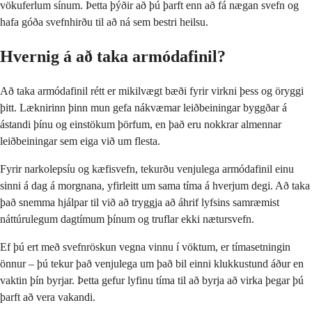
vökuferlum sínum. Þetta þýðir að þú þarft enn að fá nægan svefn og
hafa góða svefnhirðu til að ná sem bestri heilsu.
Hvernig á að taka armódafinil?
Að taka armódafinil rétt er mikilvægt bæði fyrir virkni þess og öryggi
þitt. Læknirinn þinn mun gefa nákvæmar leiðbeiningar byggðar á
ástandi þínu og einstökum þörfum, en það eru nokkrar almennar
leiðbeiningar sem eiga við um flesta.
Fyrir narkolepsíu og kæfisvefn, tekurðu venjulega armódafinil einu
sinni á dag á morgnana, yfirleitt um sama tíma á hverjum degi. Að taka
það snemma hjálpar til við að tryggja að áhrif lyfsins samræmist
náttúrulegum dagtímum þínum og truflar ekki nætursvefn.
Ef þú ert með svefnröskun vegna vinnu í vöktum, er tímasetningin
önnur – þú tekur það venjulega um það bil einni klukkustund áður en
vaktin þín byrjar. Þetta gefur lyfinu tíma til að byrja að virka þegar þú
þarft að vera vakandi.