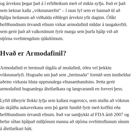
og árveknu þegar það á í erfiðleikum með of mikla syfju. Það er það
sem læknar kalla „vöknunarefni“ – í raun lyf sem er hannað til að
hjálpa heilanum að viðhalda eðlilegri árvekni yfir daginn. Ólíkt
hefðbundnum örvandi efnum virkar armodafinil mildar á taugakerfið,
sem gerir það að valkostinum fyrir marga sem þurfa hjálp við að
stjórna svefntengdum sjúkdómum.
Hvað er Armodafinil?
Armodafinil er hreinsuð útgáfa af modafinil, öðru vel þekktu
vöknunarlyfi. Hugsaðu um það sem „hreinsaða“ formið sem inniheldur
aðeins virkasta hluta upprunalega efnasambandsins. Þetta gerir
armodafinil hugsanlega áhrifaríkara og langvarandi en forveri þess.
Lyfið tilheyrir flokki lyfja sem kallast eugeroics, sem stuðla að vöknun
án skjálfta aukaverkana sem þú gætir fundið fyrir með koffíni eða
hefðbundnum örvandi efnum. Það var samþykkt af FDA árið 2007 og
hefur síðan hjálpað milljónum manna að stjórna svefntruflunum sínum
á áhrifaríkari hátt.