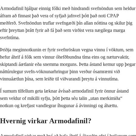
Armodafinil hjálpar einnig fólki með hindrandi svefnöndun sem heldur
áfram að finnast það vera of syfjað jafnvel þótt það noti CPAP
meðferð. Svefnöndun truflar svefngæði þín allan nóttina og skilur þig
eftir þreyttan þrátt fyrir að fá það sem virðist vera nægilega marga
svefntíma.
Þriðja meginnotkunin er fyrir svefnröskun vegna vinnu í vöktum, sem
hefur áhrif á fólk sem vinnur óhefðbundna tíma eins og næturvaktir,
skiptandi áætlanir eða snemma morguns. Þetta ástand kemur upp þegar
náttúrulegur svefn-vöknunarhringur þinn verður ósamræmi við
vinnuáætlun þína, sem leiðir til viðvarandi þreytu á vinnutíma.
Í sumum tilfellum geta læknar ávísað armodafinil fyrir önnur ástand
sem veldur of mikilli syfju, þótt þetta séu talin „utan merkimiða“
notkun og krefjast vandlegrar íhugunar á ávinningi og áhættu.
Hvernig virkar Armodafinil?
Armodafinil virkar með því að hafa áhrif á ákveðin efni í heilanum sem