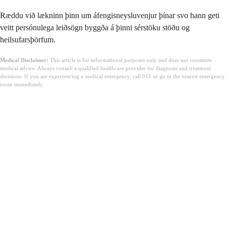
Ræddu við lækninn þinn um áfengisneysluvenjur þínar svo hann geti
veitt persónulega leiðsögn byggða á þinni sérstöku stöðu og
heilsufarsþörfum.
Medical Disclaimer:
This article is for informational purposes only and does not constitute
medical advice. Always consult a qualified healthcare provider for diagnosis and treatment
decisions. If you are experiencing a medical emergency, call 911 or go to the nearest emergency
room immediately.