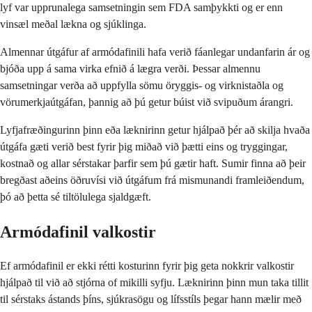
lyf var upprunalega samsetningin sem FDA samþykkti og er enn
vinsæl meðal lækna og sjúklinga.
Almennar útgáfur af armódafinili hafa verið fáanlegar undanfarin ár og
bjóða upp á sama virka efnið á lægra verði. Þessar almennu
samsetningar verða að uppfylla sömu öryggis- og virknistaðla og
vörumerkjaútgáfan, þannig að þú getur búist við svipuðum árangri.
Lyfjafræðingurinn þinn eða læknirinn getur hjálpað þér að skilja hvaða
útgáfa gæti verið best fyrir þig miðað við þætti eins og tryggingar,
kostnað og allar sérstakar þarfir sem þú gætir haft. Sumir finna að þeir
bregðast aðeins öðruvísi við útgáfum frá mismunandi framleiðendum,
þó að þetta sé tiltölulega sjaldgæft.
Armódafinil valkostir
Ef armódafinil er ekki rétti kosturinn fyrir þig geta nokkrir valkostir
hjálpað til við að stjórna of mikilli syfju. Læknirinn þinn mun taka tillit
til sérstaks ástands þíns, sjúkrasögu og lífsstíls þegar hann mælir með