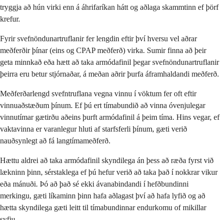
tryggja að hún virki enn á áhrifaríkan hátt og aðlaga skammtinn ef þörf
krefur.
Fyrir svefnöndunartruflanir fer lengdin eftir því hversu vel aðrar
meðferðir þínar (eins og CPAP meðferð) virka. Sumir finna að þeir
geta minnkað eða hætt að taka armódafinil þegar svefnöndunartruflanir
þeirra eru betur stjórnaðar, á meðan aðrir þurfa áframhaldandi meðferð.
Meðferðarlengd svefntruflana vegna vinnu í vöktum fer oft eftir
vinnuaðstæðum þínum. Ef þú ert tímabundið að vinna óvenjulegar
vinnutímar gætirðu aðeins þurft armódafinil á þeim tíma. Hins vegar, ef
vaktavinna er varanlegur hluti af starfsferli þínum, gæti verið
nauðsynlegt að fá langtímameðferð.
Hættu aldrei að taka armódafinil skyndilega án þess að ræða fyrst við
lækninn þinn, sérstaklega ef þú hefur verið að taka það í nokkrar vikur
eða mánuði. Þó að það sé ekki ávanabindandi í hefðbundinni
merkingu, gæti líkaminn þinn hafa aðlagast því að hafa lyfið og að
hætta skyndilega gæti leitt til tímabundinnar endurkomu of mikillar
syfju.