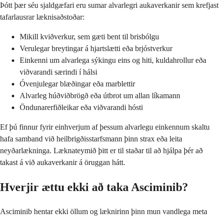
Þótt þær séu sjaldgæfari eru sumar alvarlegri aukaverkanir sem krefjast
tafarlausrar læknisaðstoðar:
Mikill kviðverkur, sem gæti bent til brisbólgu
Verulegar breytingar á hjartslætti eða brjóstverkur
Einkenni um alvarlega sýkingu eins og hiti, kuldahrollur eða
viðvarandi særindi í hálsi
Óvenjulegar blæðingar eða marblettir
Alvarleg húðviðbrögð eða útbrot um allan líkamann
Öndunarerfiðleikar eða viðvarandi hósti
Ef þú finnur fyrir einhverjum af þessum alvarlegu einkennum skaltu
hafa samband við heilbrigðisstarfsmann þinn strax eða leita
neyðarlækninga. Læknateymið þitt er til staðar til að hjálpa þér að
takast á við aukaverkanir á öruggan hátt.
Hverjir ættu ekki að taka Asciminib?
Asciminib hentar ekki öllum og læknirinn þinn mun vandlega meta