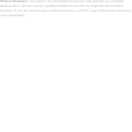
Medical Disclaimer:
This article is for informational purposes only and does not constitute
medical advice. Always consult a qualified healthcare provider for diagnosis and treatment
decisions. If you are experiencing a medical emergency, call 911 or go to the nearest emergency
room immediately.