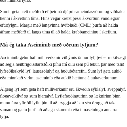
eða minnka lyfið.
Sumir geta hætt meðferð ef þeir ná djúpri sameindasvörun og viðhalda
henni í ákveðinn tíma. Hins vegar krefst þessi ákvörðun vandlegrar
eftirfylgni. Margir með langvinna hvítblæði (CML) þurfa að halda
áfram meðferð til langs tíma til að halda krabbameininu í skefjum.
Má ég taka Asciminib með öðrum lyfjum?
Asciminib getur haft milliverkanir við ýmis önnur lyf, því er mikilvægt
að segja heilbrigðisstarfsfólki þínu frá öllu sem þú tekur, þar með talið
lyfseðilsskyld lyf, lausasölulyf og fæðubótarefni. Sum lyf geta aukið
eða minnkað virkni asciminib eða aukið hættuna á aukaverkunum.
Algeng lyf sem geta haft milliverkanir eru ákveðin sýklalyf, sveppalyf,
flogaveikilyf og sum hjartalyf. Lyfjafræðingurinn og læknirinn þinn
munu fara yfir öll lyfin þín til að tryggja að þau séu örugg að taka
saman og gætu þurft að aðlaga skammta eða tímasetningu annarra
lyfja.