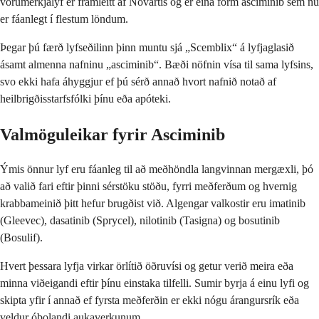
vörumerkjalyf er framleitt af Novartis og er eina form asciminib sem nú
er fáanlegt í flestum löndum.
Þegar þú færð lyfseðilinn þinn muntu sjá „Scemblix“ á lyfjaglasið
ásamt almenna nafninu „asciminib“. Bæði nöfnin vísa til sama lyfsins,
svo ekki hafa áhyggjur ef þú sérð annað hvort nafnið notað af
heilbrigðisstarfsfólki þínu eða apóteki.
Valmöguleikar fyrir Asciminib
Ýmis önnur lyf eru fáanleg til að meðhöndla langvinnan mergæxli, þó
að valið fari eftir þinni sérstöku stöðu, fyrri meðferðum og hvernig
krabbameinið þitt hefur brugðist við. Algengar valkostir eru imatinib
(Gleevec), dasatinib (Sprycel), nilotinib (Tasigna) og bosutinib
(Bosulif).
Hvert þessara lyfja virkar örlítið öðruvísi og getur verið meira eða
minna viðeigandi eftir þínu einstaka tilfelli. Sumir byrja á einu lyfi og
skipta yfir í annað ef fyrsta meðferðin er ekki nógu árangursrík eða
veldur óþolandi aukaverkunum.