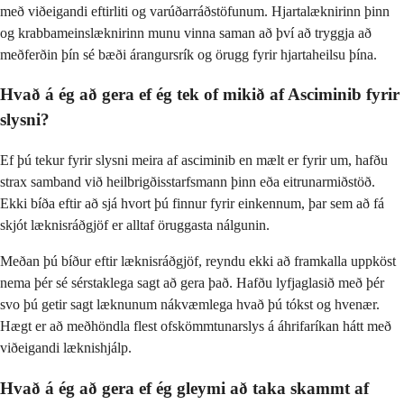
með viðeigandi eftirliti og varúðarráðstöfunum. Hjartalæknirinn þinn
og krabbameinslæknirinn munu vinna saman að því að tryggja að
meðferðin þín sé bæði árangursrík og örugg fyrir hjartaheilsu þína.
Hvað á ég að gera ef ég tek of mikið af Asciminib fyrir
slysni?
Ef þú tekur fyrir slysni meira af asciminib en mælt er fyrir um, hafðu
strax samband við heilbrigðisstarfsmann þinn eða eitrunarmiðstöð.
Ekki bíða eftir að sjá hvort þú finnur fyrir einkennum, þar sem að fá
skjót læknisráðgjöf er alltaf öruggasta nálgunin.
Meðan þú bíður eftir læknisráðgjöf, reyndu ekki að framkalla uppköst
nema þér sé sérstaklega sagt að gera það. Hafðu lyfjaglasið með þér
svo þú getir sagt læknunum nákvæmlega hvað þú tókst og hvenær.
Hægt er að meðhöndla flest ofskömmtunarslys á áhrifaríkan hátt með
viðeigandi læknishjálp.
Hvað á ég að gera ef ég gleymi að taka skammt af