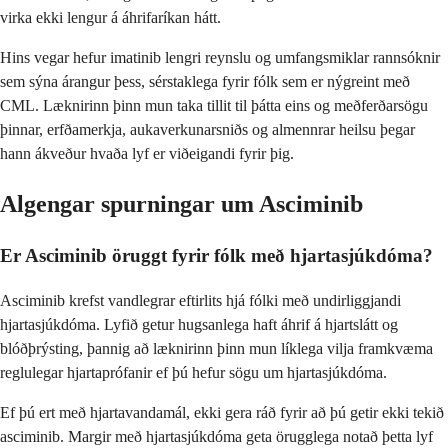
virka ekki lengur á áhrifaríkan hátt.
Hins vegar hefur imatinib lengri reynslu og umfangsmiklar rannsóknir
sem sýna árangur þess, sérstaklega fyrir fólk sem er nýgreint með
CML. Læknirinn þinn mun taka tillit til þátta eins og meðferðarsögu
þinnar, erfðamerkja, aukaverkunarsniðs og almennrar heilsu þegar
hann ákveður hvaða lyf er viðeigandi fyrir þig.
Algengar spurningar um Asciminib
Er Asciminib öruggt fyrir fólk með hjartasjúkdóma?
Asciminib krefst vandlegrar eftirlits hjá fólki með undirliggjandi
hjartasjúkdóma. Lyfið getur hugsanlega haft áhrif á hjartslátt og
blóðþrýsting, þannig að læknirinn þinn mun líklega vilja framkvæma
reglulegar hjartaprófanir ef þú hefur sögu um hjartasjúkdóma.
Ef þú ert með hjartavandamál, ekki gera ráð fyrir að þú getir ekki tekið
asciminib. Margir með hjartasjúkdóma geta örugglega notað þetta lyf