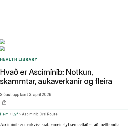
Benchmarks
Stories
FAQ
Sign up / Log in
HEALTH LIBRARY
Hvað er Asciminib: Notkun,
skammtar, aukaverkanir og fleira
Síðast uppfært
3. apríl 2026
Heim
Lyf
Asciminib Oral Route
Asciminib er markviss krabbameinslyf sem ætlað er að meðhöndla