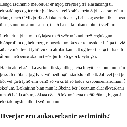
Lengd asciminib meðferðar er mjög breytileg frá einstaklingi til
einstaklings og fer eftir því hversu vel krabbameinið þitt svarar lyfinu.
Margir með CML þurfa að taka markviss lyf eins og asciminib í langan
tíma, stundum árum saman, til að halda krabbameininu í skefjum.
Læknirinn þinn mun fylgjast með svörun þinni með reglulegum
blóðprufum og beinmergsrannsóknum. Þessar rannsóknir hjálpa til við
að ákvarða hvort lyfið virki á áhrifaríkan hátt og hvort þú getir haldið
áfram með sama skammt eða þurfir að gera breytingar.
Hættu aldrei að taka asciminib skyndilega eða breyttu skammtinum án
þess að ráðfæra þig fyrst við heilbrigðisstarfsfólkið þitt. Jafnvel þótt þér
líði vel gæti lyfið enn verið að virka til að halda krabbameinsfrumum í
skefjum. Læknirinn þinn mun leiðbeina þér í gegnum allar ákvarðanir
um að halda áfram, aðlaga eða að lokum hætta meðferðinni, byggt á
einstaklingsbundinni svörun þinni.
Hverjar eru aukaverkanir asciminib?