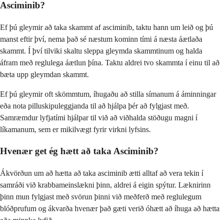
Asciminib?
Ef þú gleymir að taka skammt af asciminib, taktu hann um leið og þú
manst eftir því, nema það sé næstum kominn tími á næsta áætlaða
skammt. Í því tilviki skaltu sleppa gleymda skammtinum og halda
áfram með reglulega áætlun þína. Taktu aldrei tvo skammta í einu til að
bæta upp gleymdan skammt.
Ef þú gleymir oft skömmtum, íhugaðu að stilla símanum á áminningar
eða nota pilluskipuleggjanda til að hjálpa þér að fylgjast með.
Samræmdur lyfjatími hjálpar til við að viðhalda stöðugu magni í
líkamanum, sem er mikilvægt fyrir virkni lyfsins.
Hvenær get ég hætt að taka Asciminib?
Ákvörðun um að hætta að taka asciminib ætti alltaf að vera tekin í
samráði við krabbameinslækni þinn, aldrei á eigin spýtur. Læknirinn
þinn mun fylgjast með svörun þinni við meðferð með reglulegum
blóðprufum og ákvarða hvenær það gæti verið óhætt að íhuga að hætta