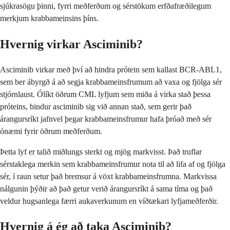
sjúkrasögu þinni, fyrri meðferðum og sérstökum erfðafræðilegum
merkjum krabbameinsins þíns.
Hvernig virkar Asciminib?
Asciminib virkar með því að hindra prótein sem kallast BCR-ABL1,
sem ber ábyrgð á að segja krabbameinsfrumum að vaxa og fjölga sér
stjórnlaust. Ólíkt öðrum CML lyfjum sem miða á virka stað þessa
próteins, bindur asciminib sig við annan stað, sem gerir það
árangursríkt jafnvel þegar krabbameinsfrumur hafa þróað með sér
ónæmi fyrir öðrum meðferðum.
Þetta lyf er talið miðlungs sterkt og mjög markvisst. Það truflar
sérstaklega merkin sem krabbameinsfrumur nota til að lifa af og fjölga
sér, í raun setur það bremsur á vöxt krabbameinsfrumna. Markvissa
nálgunin þýðir að það getur verið árangursríkt á sama tíma og það
veldur hugsanlega færri aukaverkunum en víðtækari lyfjameðferðir.
Hvernig á ég að taka Asciminib?