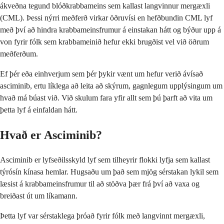
ákveðna tegund blóðkrabbameins sem kallast langvinnur mergæxli
(CML). Þessi nýrri meðferð virkar öðruvísi en hefðbundin CML lyf
með því að hindra krabbameinsfrumur á einstakan hátt og býður upp á
von fyrir fólk sem krabbameinið hefur ekki brugðist vel við öðrum
meðferðum.
Ef þér eða einhverjum sem þér þykir vænt um hefur verið ávísað
asciminib, ertu líklega að leita að skýrum, gagnlegum upplýsingum um
hvað má búast við. Við skulum fara yfir allt sem þú þarft að vita um
þetta lyf á einfaldan hátt.
Hvað er Asciminib?
Asciminib er lyfseðilsskyld lyf sem tilheyrir flokki lyfja sem kallast
týrósín kínasa hemlar. Hugsaðu um það sem mjög sérstakan lykil sem
læsist á krabbameinsfrumur til að stöðva þær frá því að vaxa og
breiðast út um líkamann.
Þetta lyf var sérstaklega þróað fyrir fólk með langvinnt mergæxli,