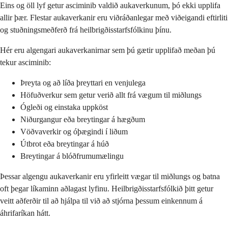
Eins og öll lyf getur asciminib valdið aukaverkunum, þó ekki upplifa
allir þær. Flestar aukaverkanir eru viðráðanlegar með viðeigandi eftirliti
og stuðningsmeðferð frá heilbrigðisstarfsfólkinu þínu.
Hér eru algengari aukaverkanirnar sem þú gætir upplifað meðan þú
tekur asciminib:
Þreyta og að líða þreyttari en venjulega
Höfuðverkur sem getur verið allt frá vægum til miðlungs
Ógleði og einstaka uppköst
Niðurgangur eða breytingar á hægðum
Vöðvaverkir og óþægindi í liðum
Útbrot eða breytingar á húð
Breytingar á blóðfrumumælingu
Þessar algengu aukaverkanir eru yfirleitt vægar til miðlungs og batna
oft þegar líkaminn aðlagast lyfinu. Heilbrigðisstarfsfólkið þitt getur
veitt aðferðir til að hjálpa til við að stjórna þessum einkennum á
áhrifaríkan hátt.