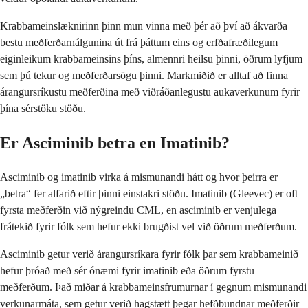
Krabbameinslæknirinn þinn mun vinna með þér að því að ákvarða
bestu meðferðarnálgunina út frá þáttum eins og erfðafræðilegum
eiginleikum krabbameinsins þíns, almennri heilsu þinni, öðrum lyfjum
sem þú tekur og meðferðarsögu þinni. Markmiðið er alltaf að finna
árangursríkustu meðferðina með viðráðanlegustu aukaverkunum fyrir
þína sérstöku stöðu.
Er Asciminib betra en Imatinib?
Asciminib og imatinib virka á mismunandi hátt og hvor þeirra er
„betra“ fer alfarið eftir þinni einstakri stöðu. Imatinib (Gleevec) er oft
fyrsta meðferðin við nýgreindu CML, en asciminib er venjulega
frátekið fyrir fólk sem hefur ekki brugðist vel við öðrum meðferðum.
Asciminib getur verið árangursríkara fyrir fólk þar sem krabbameinið
hefur þróað með sér ónæmi fyrir imatinib eða öðrum fyrstu
meðferðum. Það miðar á krabbameinsfrumurnar í gegnum mismunandi
verkunarmáta, sem getur verið hagstætt þegar hefðbundnar meðferðir