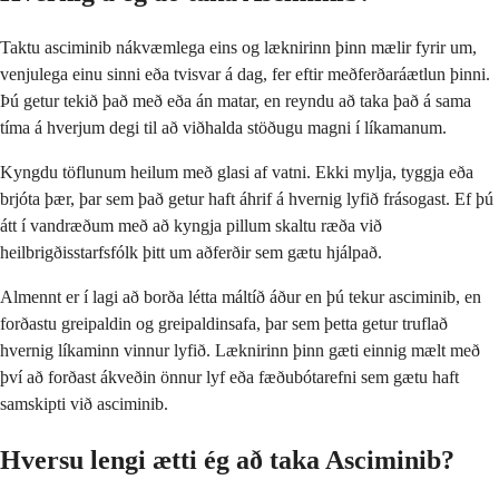
Taktu asciminib nákvæmlega eins og læknirinn þinn mælir fyrir um,
venjulega einu sinni eða tvisvar á dag, fer eftir meðferðaráætlun þinni.
Þú getur tekið það með eða án matar, en reyndu að taka það á sama
tíma á hverjum degi til að viðhalda stöðugu magni í líkamanum.
Kyngdu töflunum heilum með glasi af vatni. Ekki mylja, tyggja eða
brjóta þær, þar sem það getur haft áhrif á hvernig lyfið frásogast. Ef þú
átt í vandræðum með að kyngja pillum skaltu ræða við
heilbrigðisstarfsfólk þitt um aðferðir sem gætu hjálpað.
Almennt er í lagi að borða létta máltíð áður en þú tekur asciminib, en
forðastu greipaldin og greipaldinsafa, þar sem þetta getur truflað
hvernig líkaminn vinnur lyfið. Læknirinn þinn gæti einnig mælt með
því að forðast ákveðin önnur lyf eða fæðubótarefni sem gætu haft
samskipti við asciminib.
Hversu lengi ætti ég að taka Asciminib?