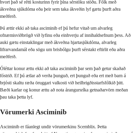
hvort það sé rétti kosturinn fyrir þína sérstöku stöðu. Fólk með
ákveðna sjúkdóma eða þeir sem taka ákveðin lyf gætu þurft aðra
meðferð.
Þú ættir ekki að taka asciminib ef þú hefur vitað um alvarleg
ofnæmisviðbrögð við lyfinu eða einhverju af innihaldsefnum þess. Að
auki gætu einstaklingar með ákveðna hjartasjúkdóma, alvarleg
lifrarvandamál eða sögu um brisbólgu þurft sérstakt eftirlit eða aðra
meðferð.
Óléttar konur ættu ekki að taka asciminib þar sem það getur skaðað
fóstrið. Ef þú ætlar að verða þunguð, ert þunguð eða ert með barn á
brjósti skaltu ræða öruggari valkosti við heilbrigðisstarfsfólkið þitt.
Bæði karlar og konur ættu að nota árangursríka getnaðarvörn meðan
þau taka þetta lyf.
Vörumerki Asciminib
Asciminib er fáanlegt undir vörumerkinu Scemblix. Þetta