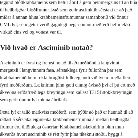
tegund blóðkrabbameins sem hefur áhrif á getu beinmergsins til að búa
til heilbrigðar blóðfrumur. Það sem gerir asciminib sérstakt er að það
miðar á annan hluta krabbameinsfrumunnar samanborið við önnur
CML lyf, sem getur verið gagnlegt þegar önnur meðferð hefur ekki
virkað eins vel og vonast var til.
Við hvað er Asciminib notað?
Asciminib er fyrst og fremst notað til að meðhöndla langvinnt
mergæxli í langvinnum fasa, sérstaklega fyrir fullorðna þar sem
krabbameinið hefur ekki brugðist fullnægjandi við tveimur eða fleiri
fyrri meðferðum. Læknirinn þinn gæti einnig ávísað því ef þú ert með
ákveðna erfðafræðilega breytingu sem kallast T315I stökkbreytingin
sem gerir önnur lyf minna áhrifarík.
Þetta lyf er talið markviss meðferð, sem þýðir að það er hannað til að
ráðast á sérstaka eiginleika krabbameinsfrumna á meðan heilbrigðar
frumur eru tiltölulega ósnertar. Krabbameinslæknirinn þinn mun
ákvarða hvort asciminib sé rétt fyrir þína tilteknu stöðu, byggt á