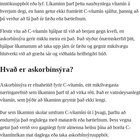
inntökuuppbót eða lyf. Líkaminn þarf þetta nauðsynlega vítamín á
hverjum degi, en hann getur ekki framleitt C-vítamín sjálfur, þannig að
þú verður að fá það úr fæðu eða bætiefnum.
Flestir vita að C-vítamín hjálpar til við að berjast gegn kvefi, en
askorbínsýra gerir miklu meira en það. Það styður ónæmiskerfið þitt,
hjálpar líkamanum að taka upp járn úr fæðu og gegnir mikilvægu
hlutverki við að græða sár og viðhalda heilbrigðri húð.
Hvað er askorbínsýra?
Askorbínsýra er efnaheitið fyrir C-vítamín, eitt mikilvægasta
næringarefnið sem líkaminn þarf til að virka rétt. Það er vatnsleysanlegt
vítamín, sem þýðir að líkaminn geymir það ekki lengi.
Þar sem líkaminn skolar umfram C-vítamíni út í þvagi, þarftu að
endurnýja það reglulega með mataræði eða bætiefnum. Þess vegna
getur það verið svo gagnlegt fyrir almenna heilsu þína að borða C-
vítamínríkan mat daglega eða taka askorbínsýruuppbót.