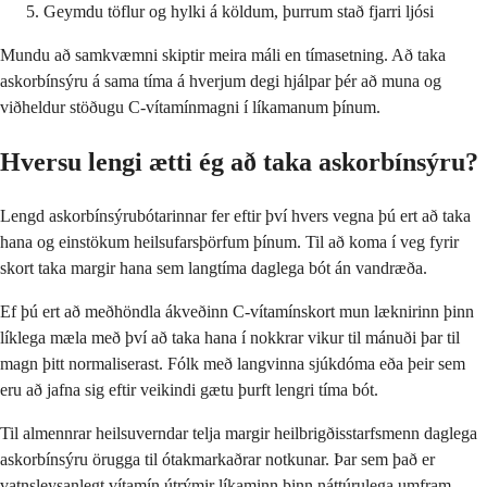
Geymdu töflur og hylki á köldum, þurrum stað fjarri ljósi
Mundu að samkvæmni skiptir meira máli en tímasetning. Að taka
askorbínsýru á sama tíma á hverjum degi hjálpar þér að muna og
viðheldur stöðugu C-vítamínmagni í líkamanum þínum.
Hversu lengi ætti ég að taka askorbínsýru?
Lengd askorbínsýrubótarinnar fer eftir því hvers vegna þú ert að taka
hana og einstökum heilsufarsþörfum þínum. Til að koma í veg fyrir
skort taka margir hana sem langtíma daglega bót án vandræða.
Ef þú ert að meðhöndla ákveðinn C-vítamínskort mun læknirinn þinn
líklega mæla með því að taka hana í nokkrar vikur til mánuði þar til
magn þitt normaliserast. Fólk með langvinna sjúkdóma eða þeir sem
eru að jafna sig eftir veikindi gætu þurft lengri tíma bót.
Til almennrar heilsuverndar telja margir heilbrigðisstarfsmenn daglega
askorbínsýru örugga til ótakmarkaðrar notkunar. Þar sem það er
vatnsleysanlegt vítamín útrýmir líkaminn þinn náttúrulega umfram