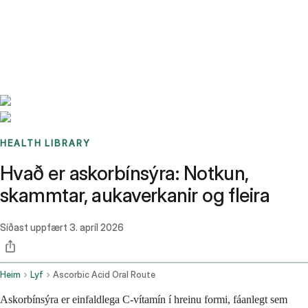
Benchmarks
Stories
FAQ
Sign up / Log in
HEALTH LIBRARY
Hvað er askorbínsýra: Notkun,
skammtar, aukaverkanir og fleira
Síðast uppfært
3. apríl 2026
Heim
Lyf
Ascorbic Acid Oral Route
Askorbínsýra er einfaldlega C-vítamín í hreinu formi, fáanlegt sem