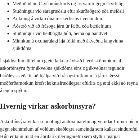
Meðhöndlun C-vítamínskorts og forvarnir gegn skyrbjúg
Stuðningur við sáragræðslu eftir skurðaðgerð eða meiðsli
Aukning á virkni ónæmiskerfisins í veikindum
Aðstoð við að frásoga járn úr fæðu eða bætiefnum
Stuðningur við heilbrigða húð, beina og bandvef
Minnkun á oxunarálagi hjá fólki með ákveðna langvinna
sjúkdóma
Í sjaldgæfum tilfellum gætu læknar ávísað hærri skömmtum af
askorbínsýru fyrir ákveðna sjúkdóma eins og ákveðnar tegundir
blóðleysis eða til að hjálpa við frásogstruflunum á járni. Þessi
meðferðarnotkun krefst læknisfræðilegrar eftirlits og ætti ekki að reyna
á eigin spýtur.
Hvernig virkar askorbínsýra?
Askorbínsýra virkar sem öflugt andoxunarefni og verndar frumur þínar
gegn skemmdum af völdum skaðlegra sameinda sem kallast sindurefni.
Hún er talin mild en áhrifarík næringarefni sem styður margar