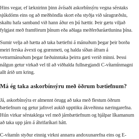
Hins vegar, ef læknirinn þinn ávísaði askorbínsýru vegna sérstaks
sjúkdóms eins og að meðhöndla skort eða styðja við sáragræðslu,
skaltu hafa samband við hann áður en þú hættir. Þeir gætu viljað
fylgjast með framförum þínum eða aðlaga meðferðaráætlunina þína.
Sumir velja að hætta að taka bætiefni á mánuðum þegar þeir borða
meiri ferska ávexti og grænmeti, og halda síðan áfram á
vetrarmánuðum þegar fæðuinntaka þeirra gæti verið minni. Þessi
nálgun getur virkað vel til að viðhalda fullnægjandi C-vítamínmagni
allt árið um kring.
Má ég taka askorbínsýru með öðrum bætiefnum?
Já, askorbínsýra er almennt örugg að taka með flestum öðrum
bætiefnum og getur jafnvel aukið upptöku ákveðinna næringarefna.
Hún virkar sérstaklega vel með járnbætiefnum og hjálpar líkamanum
að taka upp járn á áhrifaríkari hátt.
C-vítamín styður einnig virkni annarra andoxunarefna eins og E-