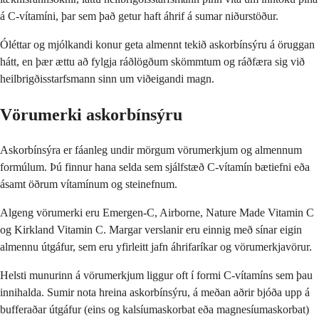
á C-vítamíni, þar sem það getur haft áhrif á sumar niðurstöður.
Óléttar og mjólkandi konur geta almennt tekið askorbínsýru á öruggan
hátt, en þær ættu að fylgja ráðlögðum skömmtum og ráðfæra sig við
heilbrigðisstarfsmann sinn um viðeigandi magn.
Vörumerki askorbínsýru
Askorbínsýra er fáanleg undir mörgum vörumerkjum og almennum
formúlum. Þú finnur hana selda sem sjálfstæð C-vítamín bætiefni eða
ásamt öðrum vítamínum og steinefnum.
Algeng vörumerki eru Emergen-C, Airborne, Nature Made Vitamin C
og Kirkland Vitamin C. Margar verslanir eru einnig með sínar eigin
almennu útgáfur, sem eru yfirleitt jafn áhrifaríkar og vörumerkjavörur.
Helsti munurinn á vörumerkjum liggur oft í formi C-vítamíns sem þau
innihalda. Sumir nota hreina askorbínsýru, á meðan aðrir bjóða upp á
bufferaðar útgáfur (eins og kalsíumaskorbat eða magnesíumaskorbat)