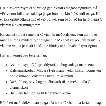
Hrein askorbínsýra er súrari og getur valdið magaóþægindum hjá
viðkvæmu fólki, sérstaklega þegar hún er tekin á fastandi maga. Hún
er líka örlítið öflugri miðað við þyngd, sem þýðir að þú færð meira C-
vítamín á hvert milligramm.
Kalsíumaskorbat sameinar C-vítamín með kalsíum, sem gerir það
minna súrt og mildara fyrir magann. Það er oft kallað „búfferað“ C-
vítamín vegna þess að kalsíumið hlutleysir eitthvað af sýrustiginu.
Hér er hvernig þau bera saman:
Askorbínsýra: Öflugri, ódýrari, en hugsanlega meira ertandi
Kalsíumaskorbat: Mildara fyrir maga, veitir kalsíumbónus, en
örlítið minna C-vítamín í hverjum skammti
Bæði frásogast vel og eru áhrifarík til að meðhöndla C-
vítamínskort
Bæði eru talin örugg til langtímanotkunar
Ef þú ert með viðkvæman maga eða tekur C-vítamín á fastandi maga,