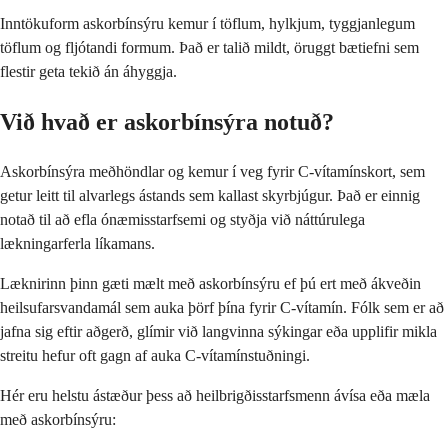
Inntökuform askorbínsýru kemur í töflum, hylkjum, tyggjanlegum
töflum og fljótandi formum. Það er talið mildt, öruggt bætiefni sem
flestir geta tekið án áhyggja.
Við hvað er askorbínsýra notuð?
Askorbínsýra meðhöndlar og kemur í veg fyrir C-vítamínskort, sem
getur leitt til alvarlegs ástands sem kallast skyrbjúgur. Það er einnig
notað til að efla ónæmisstarfsemi og styðja við náttúrulega
lækningarferla líkamans.
Læknirinn þinn gæti mælt með askorbínsýru ef þú ert með ákveðin
heilsufarsvandamál sem auka þörf þína fyrir C-vítamín. Fólk sem er að
jafna sig eftir aðgerð, glímir við langvinna sýkingar eða upplifir mikla
streitu hefur oft gagn af auka C-vítamínstuðningi.
Hér eru helstu ástæður þess að heilbrigðisstarfsmenn ávísa eða mæla
með askorbínsýru: