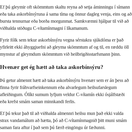
Ef þú gleymir oft skömmtum skaltu reyna að setja áminningu í símann
eða taka askorbínsýruna á sama tíma og önnur dagleg venja, eins og að
bursta tennurnar eða borða morgunmat. Samkvæmni hjálpar til við að
viðhalda stöðugu C-vítamínmagni í líkamanum.
Fyrir fólk sem tekur askorbínsýru vegna sérstakra sjúkdóma er það
yfirleitt ekki áhyggjuefni að gleyma skömmtum af og til, en ræddu öll
mynstur af gleymdum skömmtum við heilbrigðisstarfsmann þinn.
Hvenær get ég hætt að taka askorbínsýru?
Þú getur almennt hætt að taka askorbínsýru hvenær sem er án þess að
finna fyrir fráhvarfseinkennum eða alvarlegum heilsufarslegum
afleiðingum. Ólíkt sumum lyfjum veldur C-vítamín ekki ósjálfstæði
eða krefst smám saman minnkandi ferlis.
Ef þú tekur það til að viðhalda almennri heilsu mun það ekki valda
strax vandamálum að hætta, þó að C-vítamínmagnið þitt muni smám
saman fara aftur í það sem þú færð eingöngu úr fæðunni.