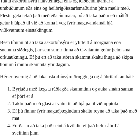
Taktu askorbínsýru nákvæmlega eins og leiðbeiningarnar á
umbúðunum eða eins og heilbrigðisstarfsmaðurinn þinn mælir með.
Flestir geta tekið það með eða án matar, þó að taka það með máltíð
getur hjálpað til við að koma í veg fyrir magavandamál hjá
viðkvæmum einstaklingum.
Besti tíminn til að taka askorbínsýru er yfirleitt á morgnana eða
snemma síðdegis, þar sem sumir finna að C-vítamín gefur þeim smá
orkuaukningu. Ef þú ert að taka stóran skammt skaltu íhuga að skipta
honum í minni skammta yfir daginn.
Hér er hvernig á að taka askorbínsýru örugglega og á áhrifaríkan hátt:
Byrjaðu með lægsta ráðlagða skammtinn og auka smám saman
ef þörf er á
Taktu það með glasi af vatni til að hjálpa til við upptöku
Ef þú finnur fyrir magaóþægindum skaltu reyna að taka það með
mat
Forðastu að taka það seint á kvöldin ef það hefur áhrif á
svefninn þinn