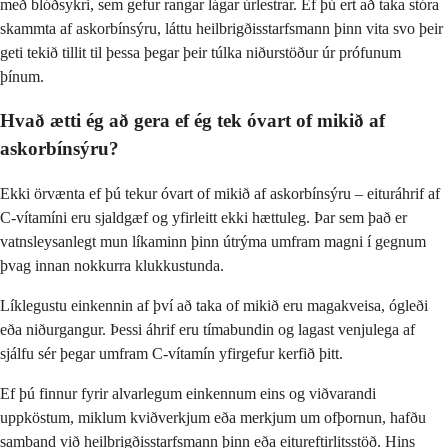
með blóðsykri, sem gefur rangar lágar úrlestrar. Ef þú ert að taka stóra
skammta af askorbínsýru, láttu heilbrigðisstarfsmann þinn vita svo þeir
geti tekið tillit til þessa þegar þeir túlka niðurstöður úr prófunum
þínum.
Hvað ætti ég að gera ef ég tek óvart of mikið af
askorbínsýru?
Ekki örvænta ef þú tekur óvart of mikið af askorbínsýru – eituráhrif af
C-vítamíni eru sjaldgæf og yfirleitt ekki hættuleg. Þar sem það er
vatnsleysanlegt mun líkaminn þinn útrýma umfram magni í gegnum
þvag innan nokkurra klukkustunda.
Líklegustu einkennin af því að taka of mikið eru magakveisa, ógleði
eða niðurgangur. Þessi áhrif eru tímabundin og lagast venjulega af
sjálfu sér þegar umfram C-vítamín yfirgefur kerfið þitt.
Ef þú finnur fyrir alvarlegum einkennum eins og viðvarandi
uppköstum, miklum kviðverkjum eða merkjum um ofþornun, hafðu
samband við heilbrigðisstarfsmann þinn eða eitureftirlitsstöð. Hins