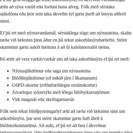
ættu að sýna varúð eða forðast hana alveg. Fólk með sérstaka
sjúkdóma eða þeir sem taka ákveðin lyf gætu þurft að breyta aðferð
sinni.
Ef þú ert með nýrnavandamál, sérstaklega sögu um nýrnasteina, skaltu
ræða við lækninn þinn áður en þú tekur askorbínsýrubætiefni. Stórir
skammtar gætu aukið hættuna á að fá kalsíumoxalöt steina.
Þú ættir að vera varkár/varkár um að taka askorbínsýru ef þú ert með:
Nýrnasjúkdómur eða saga um nýrnasteina
Blóðlitsjúkdómur (of mikið járn í líkamanum)
G6PD-skortur (erfðafræðilegur ensímskortur)
Alvarlegur sykursýki með lélega blóðsykursstjórnun
Virk magasár eða skeifugarnarsár
Fólk sem tekur blóðþynningarlyf ætti að ræða við lækninn sinn um
askorbínsýru, þar sem stórir skammtar gætu haft áhrif á
blóðstorknunartíma. Að auki, ef þú ert að fara í ákveðnar
læknisrannsóknir, láttu heilbrigðisstarfsmann þinn vita um inntöku þína