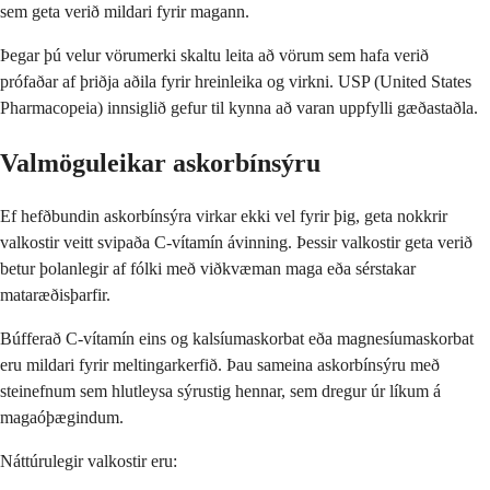
sem geta verið mildari fyrir magann.
Þegar þú velur vörumerki skaltu leita að vörum sem hafa verið
prófaðar af þriðja aðila fyrir hreinleika og virkni. USP (United States
Pharmacopeia) innsiglið gefur til kynna að varan uppfylli gæðastaðla.
Valmöguleikar askorbínsýru
Ef hefðbundin askorbínsýra virkar ekki vel fyrir þig, geta nokkrir
valkostir veitt svipaða C-vítamín ávinning. Þessir valkostir geta verið
betur þolanlegir af fólki með viðkvæman maga eða sérstakar
mataræðisþarfir.
Búfferað C-vítamín eins og kalsíumaskorbat eða magnesíumaskorbat
eru mildari fyrir meltingarkerfið. Þau sameina askorbínsýru með
steinefnum sem hlutleysa sýrustig hennar, sem dregur úr líkum á
magaóþægindum.
Náttúrulegir valkostir eru: