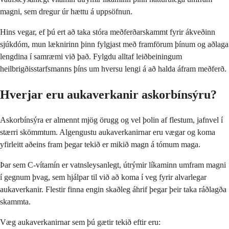
magni, sem dregur úr hættu á uppsöfnun.
Hins vegar, ef þú ert að taka stóra meðferðarskammt fyrir ákveðinn
sjúkdóm, mun læknirinn þinn fylgjast með framförum þínum og aðlaga
lengdina í samræmi við það. Fylgdu alltaf leiðbeiningum
heilbrigðisstarfsmanns þíns um hversu lengi á að halda áfram meðferð.
Hverjar eru aukaverkanir askorbínsýru?
Askorbínsýra er almennt mjög örugg og vel þolin af flestum, jafnvel í
stærri skömmtum. Algengustu aukaverkanirnar eru vægar og koma
yfirleitt aðeins fram þegar tekið er mikið magn á tómum maga.
Þar sem C-vítamín er vatnsleysanlegt, útrýmir líkaminn umfram magni
í gegnum þvag, sem hjálpar til við að koma í veg fyrir alvarlegar
aukaverkanir. Flestir finna engin skaðleg áhrif þegar þeir taka ráðlagða
skammta.
Væg aukaverkanirnar sem þú gætir tekið eftir eru: