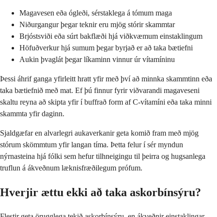
Magavesen eða ógleði, sérstaklega á tómum maga
Niðurgangur þegar teknir eru mjög stórir skammtar
Brjóstsviði eða súrt bakflæði hjá viðkvæmum einstaklingum
Höfuðverkur hjá sumum þegar byrjað er að taka bætiefni
Aukin þvaglát þegar líkaminn vinnur úr vítamíninu
Þessi áhrif ganga yfirleitt hratt yfir með því að minnka skammtinn eða
taka bætiefnið með mat. Ef þú finnur fyrir viðvarandi magaveseni
skaltu reyna að skipta yfir í buffrað form af C-vítamíni eða taka minni
skammta yfir daginn.
Sjaldgæfar en alvarlegri aukaverkanir geta komið fram með mjög
stórum skömmtum yfir langan tíma. Þetta felur í sér myndun
nýrnasteina hjá fólki sem hefur tilhneigingu til þeirra og hugsanlega
truflun á ákveðnum læknisfræðilegum prófum.
Hverjir ættu ekki að taka askorbínsýru?
Flestir geta örugglega tekið askorbínsýru, en ákveðnir einstaklingar