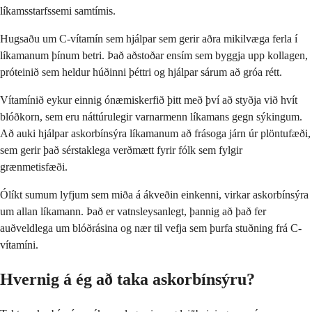
líkamsstarfssemi samtímis.
Hugsaðu um C-vítamín sem hjálpar sem gerir aðra mikilvæga ferla í
líkamanum þínum betri. Það aðstoðar ensím sem byggja upp kollagen,
próteinið sem heldur húðinni þéttri og hjálpar sárum að gróa rétt.
Vítamínið eykur einnig ónæmiskerfið þitt með því að styðja við hvít
blóðkorn, sem eru náttúrulegir varnarmenn líkamans gegn sýkingum.
Að auki hjálpar askorbínsýra líkamanum að frásoga járn úr plöntufæði,
sem gerir það sérstaklega verðmætt fyrir fólk sem fylgir
grænmetisfæði.
Ólíkt sumum lyfjum sem miða á ákveðin einkenni, virkar askorbínsýra
um allan líkamann. Það er vatnsleysanlegt, þannig að það fer
auðveldlega um blóðrásina og nær til vefja sem þurfa stuðning frá C-
vítamíni.
Hvernig á ég að taka askorbínsýru?