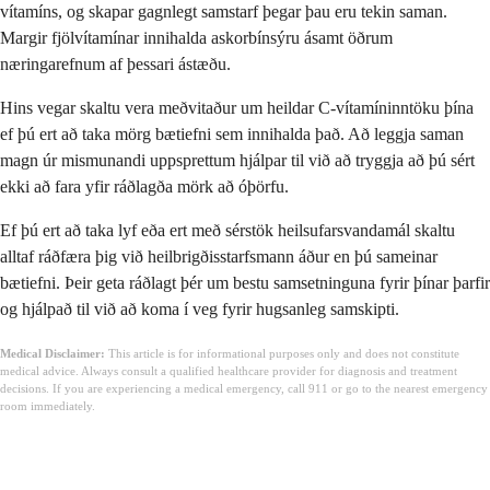
vítamíns, og skapar gagnlegt samstarf þegar þau eru tekin saman.
Margir fjölvítamínar innihalda askorbínsýru ásamt öðrum
næringarefnum af þessari ástæðu.
Hins vegar skaltu vera meðvitaður um heildar C-vítamíninntöku þína
ef þú ert að taka mörg bætiefni sem innihalda það. Að leggja saman
magn úr mismunandi uppsprettum hjálpar til við að tryggja að þú sért
ekki að fara yfir ráðlagða mörk að óþörfu.
Ef þú ert að taka lyf eða ert með sérstök heilsufarsvandamál skaltu
alltaf ráðfæra þig við heilbrigðisstarfsmann áður en þú sameinar
bætiefni. Þeir geta ráðlagt þér um bestu samsetninguna fyrir þínar þarfir
og hjálpað til við að koma í veg fyrir hugsanleg samskipti.
Medical Disclaimer:
This article is for informational purposes only and does not constitute
medical advice. Always consult a qualified healthcare provider for diagnosis and treatment
decisions. If you are experiencing a medical emergency, call 911 or go to the nearest emergency
room immediately.