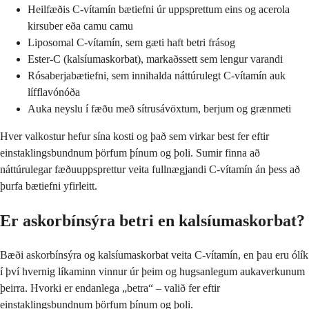
Heilfæðis C-vítamín bætiefni úr uppsprettum eins og acerola
kirsuber eða camu camu
Liposomal C-vítamín, sem gæti haft betri frásog
Ester-C (kalsíumaskorbat), markaðssett sem lengur varandi
Rósaberjabætiefni, sem innihalda náttúrulegt C-vítamín auk
lífflavónóða
Auka neyslu í fæðu með sítrusávöxtum, berjum og grænmeti
Hver valkostur hefur sína kosti og það sem virkar best fer eftir
einstaklingsbundnum þörfum þínum og þoli. Sumir finna að
náttúrulegar fæðuuppsprettur veita fullnægjandi C-vítamín án þess að
þurfa bætiefni yfirleitt.
Er askorbínsýra betri en kalsíumaskorbat?
Bæði askorbínsýra og kalsíumaskorbat veita C-vítamín, en þau eru ólík
í því hvernig líkaminn vinnur úr þeim og hugsanlegum aukaverkunum
þeirra. Hvorki er endanlega „betra“ – valið fer eftir
einstaklingsbundnum þörfum þínum og þoli.