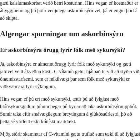
gæti kalsíumaskorbat verið betri kosturinn. Hins vegar, ef kostnaður er
áhyggjuefni og þú þolir venjulega askorbínsýru vel, þá er engin þörf á
að skipta.
Algengar spurningar um askorbínsýru
Er askorbínsýra örugg fyrir fólk með sykursýki?
Já, askorbínsýra er almennt örugg fyrir fólk með sykursýki og gæti
jafnvel veitt ákveðna kosti. C-vítamín getur hjálpað til við að styðja við
ónæmisstarfsemi, sem er mikilvægt þar sem fólk með sykursýki er
viðkvæmara fyrir sýkingum.
Hins vegar, ef þú ert með sykursýki, ættir þú að fylgjast með
blóðsykursgildum þínum þegar þú byrjar að taka askorbínsýruuppbót.
Sumir taka eftir smávægilegum breytingum á glúkósaúrlestri, þó að
þetta sé yfirleitt ekki klínískt marktækt.
Mjög stórir skammtar af C-vítamíni gætu truflað sum tæki til að fylgjast