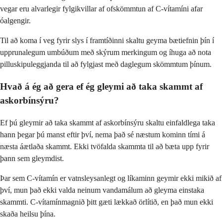
vegar eru alvarlegir fylgikvillar af ofskömmtun af C-vítamíni afar
óalgengir.
Til að koma í veg fyrir slys í framtíðinni skaltu geyma bætiefnin þín í
upprunalegum umbúðum með skýrum merkingum og íhuga að nota
pilluskipuleggjanda til að fylgjast með daglegum skömmtum þínum.
Hvað á ég að gera ef ég gleymi að taka skammt af
askorbínsýru?
Ef þú gleymir að taka skammt af askorbínsýru skaltu einfaldlega taka
hann þegar þú manst eftir því, nema það sé næstum kominn tími á
næsta áætlaða skammt. Ekki tvöfalda skammta til að bæta upp fyrir
þann sem gleymdist.
Þar sem C-vítamín er vatnsleysanlegt og líkaminn geymir ekki mikið af
því, mun það ekki valda neinum vandamálum að gleyma einstaka
skammti. C-vítamínmagnið þitt gæti lækkað örlítið, en það mun ekki
skaða heilsu þína.