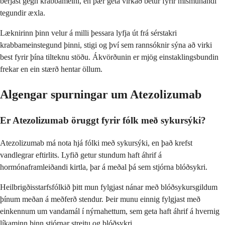
berjast gegn krabbameini, en þær geta virkað betur fyrir mismunandi
tegundir æxla.
Læknirinn þinn velur á milli þessara lyfja út frá sérstakri
krabbameinstegund þinni, stigi og því sem rannsóknir sýna að virki
best fyrir þína tilteknu stöðu. Ákvörðunin er mjög einstaklingsbundin
frekar en ein stærð hentar öllum.
Algengar spurningar um Atezolizumab
Er Atezolizumab öruggt fyrir fólk með sykursýki?
Atezolizumab má nota hjá fólki með sykursýki, en það krefst
vandlegrar eftirlits. Lyfið getur stundum haft áhrif á
hormónaframleiðandi kirtla, þar á meðal þá sem stjórna blóðsykri.
Heilbrigðisstarfsfólkið þitt mun fylgjast nánar með blóðsykursgildum
þínum meðan á meðferð stendur. Þeir munu einnig fylgjast með
einkennum um vandamál í nýrnahettum, sem geta haft áhrif á hvernig
líkaminn þinn stjórnar streitu og blóðsykri.