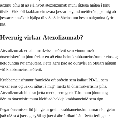
æxlinu þínu til að sjá hvort atezolizumab muni líklega hjálpa í þínu
tilviki. Ekki öll krabbamein svara þessari tegund meðferðar, þannig að
þessar rannsóknir hjálpa til við að leiðbeina um bestu nálgunina fyrir
þig.
Hvernig virkar Atezolizumab?
Atezolizumab er talin markviss meðferð sem vinnur með
ónæmiskerfinu þínu frekar en að eitra beint krabbameinsfrumur eins og
hefðbundin lyfjameðferð. Þetta gerir það að öðruvísi en öflugri nálgun
við krabbameinsmeðferð.
Krabbameinsfrumur framleiða oft prótein sem kallast PD-L1 sem
virkar eins og „ekki ráðast á mig“ merki til ónæmiskerfisins þíns.
Atezolizumab hindrar þetta merki, sem gerir T-frumum þínum og
öðrum ónæmisfrumum kleift að þekkja krabbameinið sem ógn.
Þegar ónæmiskerfið þitt getur greint krabbameinsfrumurnar rétt, getur
það ráðist á þær og eyðilagt þær á áhrifaríkari hátt. Þetta ferli getur