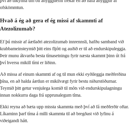
því að tilkynna um öll áhyggjuefni frekar en að hafa áhyggjur af
ofskömmtun.
Hvað á ég að gera ef ég missi af skammti af
Atezolizumab?
Ef þú missir af áætlaðri atezolizumab innrennsli, hafðu samband við
krabbameinsteymið þitt eins fljótt og auðið er til að endurskipuleggja.
Þeir munu ákvarða besta tímasetningu fyrir næsta skammt þinn út frá
því hversu mikill tími er liðinn.
Að missa af einum skammti af og til mun ekki eyðileggja meðferðina
þína, en að halda áætlun er mikilvægt fyrir bestu niðurstöðurnar.
Teymið þitt getur venjulega komið til móts við endurskipulagningu
innan nokkurra daga frá upprunalegum tíma.
Ekki reyna að bæta upp missta skammta með því að fá meðferðir oftar.
Líkaminn þarf tíma á milli skammta til að bregðast við lyfinu á
viðeigandi hátt.