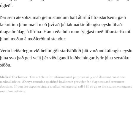
ógleði.
Þar sem atezolizumab getur stundum haft áhrif á lifrarstarfsemi gæti
læknirinn þinn mælt með því að þú takmarkir áfengisneyslu til að
draga úr álagi á lifrina. Hann eða hún mun fylgjast með lifrarstarfsemi
þinni meðan á meðferðinni stendur.
Vertu heiðarlegur við heilbrigðisstarfsfólkið þitt varðandi áfengisneyslu
þína svo það geti veitt þér viðeigandi leiðbeiningar fyrir þína sérstöku
stöðu.
Medical Disclaimer:
This article is for informational purposes only and does not constitute
medical advice. Always consult a qualified healthcare provider for diagnosis and treatment
decisions. If you are experiencing a medical emergency, call 911 or go to the nearest emergency
room immediately.