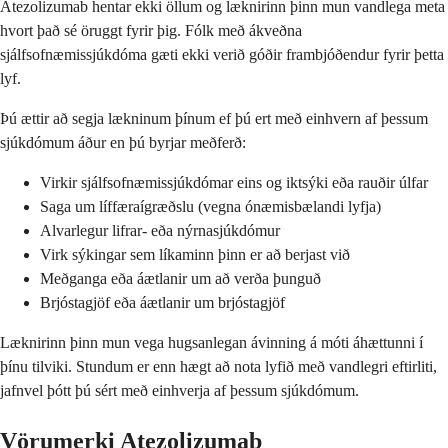
Atezolizumab hentar ekki öllum og læknirinn þinn mun vandlega meta
hvort það sé öruggt fyrir þig. Fólk með ákveðna
sjálfsofnæmissjúkdóma gæti ekki verið góðir frambjóðendur fyrir þetta
lyf.
Þú ættir að segja lækninum þínum ef þú ert með einhvern af þessum
sjúkdómum áður en þú byrjar meðferð:
Virkir sjálfsofnæmissjúkdómar eins og iktsýki eða rauðir úlfar
Saga um líffæraígræðslu (vegna ónæmisbælandi lyfja)
Alvarlegur lifrar- eða nýrnasjúkdómur
Virk sýkingar sem líkaminn þinn er að berjast við
Meðganga eða áætlanir um að verða þunguð
Brjóstagjöf eða áætlanir um brjóstagjöf
Læknirinn þinn mun vega hugsanlegan ávinning á móti áhættunni í
þínu tilviki. Stundum er enn hægt að nota lyfið með vandlegri eftirliti,
jafnvel þótt þú sért með einhverja af þessum sjúkdómum.
Vörumerki Atezolizumab