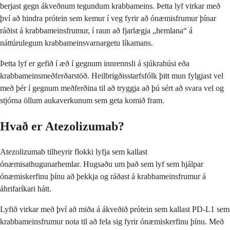
berjast gegn ákveðnum tegundum krabbameins. Þetta lyf virkar með
því að hindra prótein sem kemur í veg fyrir að ónæmisfrumur þínar
ráðist á krabbameinsfrumur, í raun að fjarlægja „hemlana“ á
náttúrulegum krabbameinsvarnargetu líkamans.
Þetta lyf er gefið í æð í gegnum innrennsli á sjúkrahúsi eða
krabbameinsmeðferðarstöð. Heilbrigðisstarfsfólk þitt mun fylgjast vel
með þér í gegnum meðferðina til að tryggja að þú sért að svara vel og
stjórna öllum aukaverkunum sem geta komið fram.
Hvað er Atezolizumab?
Atezolizumab tilheyrir flokki lyfja sem kallast
ónæmisathugunarhemlar. Hugsaðu um það sem lyf sem hjálpar
ónæmiskerfinu þínu að þekkja og ráðast á krabbameinsfrumur á
áhrifaríkari hátt.
Lyfið virkar með því að miða á ákveðið prótein sem kallast PD-L1 sem
krabbameinsfrumur nota til að fela sig fyrir ónæmiskerfinu þínu. Með