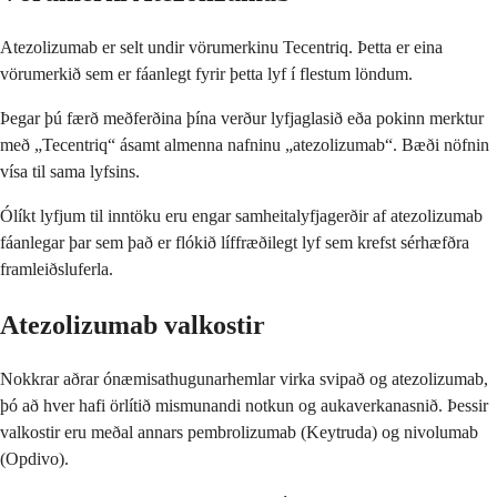
Atezolizumab er selt undir vörumerkinu Tecentriq. Þetta er eina
vörumerkið sem er fáanlegt fyrir þetta lyf í flestum löndum.
Þegar þú færð meðferðina þína verður lyfjaglasið eða pokinn merktur
með „Tecentriq“ ásamt almenna nafninu „atezolizumab“. Bæði nöfnin
vísa til sama lyfsins.
Ólíkt lyfjum til inntöku eru engar samheitalyfjagerðir af atezolizumab
fáanlegar þar sem það er flókið líffræðilegt lyf sem krefst sérhæfðra
framleiðsluferla.
Atezolizumab valkostir
Nokkrar aðrar ónæmisathugunarhemlar virka svipað og atezolizumab,
þó að hver hafi örlítið mismunandi notkun og aukaverkanasnið. Þessir
valkostir eru meðal annars pembrolizumab (Keytruda) og nivolumab
(Opdivo).