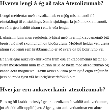
Hversu lengi á ég að taka Atezolizumab?
Lengd meðferðar með atezolizumab er mjög mismunandi frá
einstaklingi til einstaklings. Sumir sjúklingar fá það í nokkra mánuði,
en aðrir geta haldið áfram í eitt ár eða lengur.
Læknirinn þinn mun reglulega fylgjast með hvernig krabbameinið þitt
bregst við með skönnunum og blóðprufum. Meðferð heldur venjulega
áfram svo lengi sem krabbameinið er að svara og þú þolir lyfið vel.
Ef alvarlegar aukaverkanir koma fram eða ef krabbameinið hættir að
svara meðferðinni mun læknirinn ræða að hætta með atezolizumab og
kanna aðra möguleika. Hættu aldrei að taka þetta lyf á eigin spýtur án
þess að ræða fyrst við heilbrigðisstarfsfólkið þitt.
Hverjar eru aukaverkanir atezolizumab?
Eins og öll krabbameinslyf getur atezolizumab valdið aukaverkunum,
þó að ekki allir upplifi þær. Algengustu aukaverkanirnar eru almennt