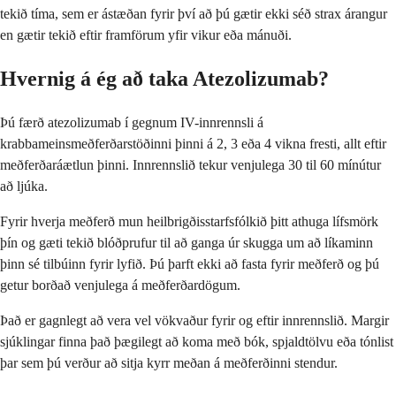
tekið tíma, sem er ástæðan fyrir því að þú gætir ekki séð strax árangur
en gætir tekið eftir framförum yfir vikur eða mánuði.
Hvernig á ég að taka Atezolizumab?
Þú færð atezolizumab í gegnum IV-innrennsli á
krabbameinsmeðferðarstöðinni þinni á 2, 3 eða 4 vikna fresti, allt eftir
meðferðaráætlun þinni. Innrennslið tekur venjulega 30 til 60 mínútur
að ljúka.
Fyrir hverja meðferð mun heilbrigðisstarfsfólkið þitt athuga lífsmörk
þín og gæti tekið blóðprufur til að ganga úr skugga um að líkaminn
þinn sé tilbúinn fyrir lyfið. Þú þarft ekki að fasta fyrir meðferð og þú
getur borðað venjulega á meðferðardögum.
Það er gagnlegt að vera vel vökvaður fyrir og eftir innrennslið. Margir
sjúklingar finna það þægilegt að koma með bók, spjaldtölvu eða tónlist
þar sem þú verður að sitja kyrr meðan á meðferðinni stendur.