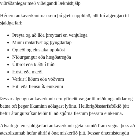
viðráðanlegar með viðeigandi læknishjálp.
Hér eru aukaverkanirnar sem þú gætir upplifað, allt frá algengari til
sjaldgæfari:
Þreyta og að líða þreyttari en venjulega
Minni matarlyst og þyngdartap
Ógleði og einstaka uppköst
Niðurgangur eða hægðatregða
Útbrot eða kláði í húð
Hósti eða mæði
Verkir í liðum eða vöðvum
Hiti eða flensulík einkenni
Þessar algengu aukaverkanir eru yfirleitt vægar til miðlungsmiklar og
batna oft þegar líkaminn aðlagast lyfinu. Heilbrigðisstarfsfólkið þitt
hefur árangursríkar leiðir til að stjórna flestum þessara einkenna.
Alvarlegri en sjaldgæfari aukaverkanir geta komið fram vegna þess að
atezolizumab hefur áhrif á ónæmiskerfið þitt. Þessar ónæmistengdu