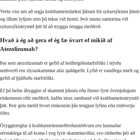
Vertu viss um að segja krabbameinslækni þínum frá sykursýkinni þinni
og öllum lyfjum sem þú tekur við henni. Þeir munu samræma við
sykursýkisteymið þitt til að tryggja örugga meðferð.
Hvað á ég að gera ef ég fæ óvart of mikið af
Atezolizumab?
Þar sem atezolizumab er gefið af heilbrigðisstarfsfólki í stýrðu
umhverfi eru slysaskammtar afar sjaldgæfir. Lyfið er vandlega mælt og
gefið af þjálfuðu starfsfólki.
Ef þú hefur áhyggjur af skammti þínum eða finnur fyrir óvenjulegum
einkennum eftir meðferð, hafðu strax samband við krabbameinsteymið
þitt. Þeir geta metið hvort einkennin þín tengjast lyfinu eða einhverju
öðru.
Öryggisreglur á krabbameinsmeðferðarstöðvum eru hannaðar
sérstaklega til að koma í veg fyrir skammtavillur, svo einbeittu þér að