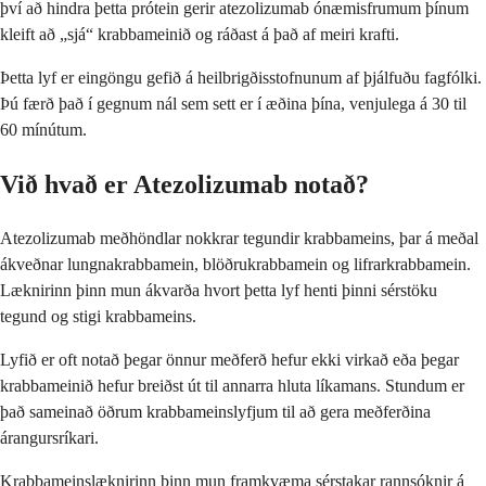
því að hindra þetta prótein gerir atezolizumab ónæmisfrumum þínum
kleift að „sjá“ krabbameinið og ráðast á það af meiri krafti.
Þetta lyf er eingöngu gefið á heilbrigðisstofnunum af þjálfuðu fagfólki.
Þú færð það í gegnum nál sem sett er í æðina þína, venjulega á 30 til
60 mínútum.
Við hvað er Atezolizumab notað?
Atezolizumab meðhöndlar nokkrar tegundir krabbameins, þar á meðal
ákveðnar lungnakrabbamein, blöðrukrabbamein og lifrarkrabbamein.
Læknirinn þinn mun ákvarða hvort þetta lyf henti þinni sérstöku
tegund og stigi krabbameins.
Lyfið er oft notað þegar önnur meðferð hefur ekki virkað eða þegar
krabbameinið hefur breiðst út til annarra hluta líkamans. Stundum er
það sameinað öðrum krabbameinslyfjum til að gera meðferðina
árangursríkari.
Krabbameinslæknirinn þinn mun framkvæma sérstakar rannsóknir á