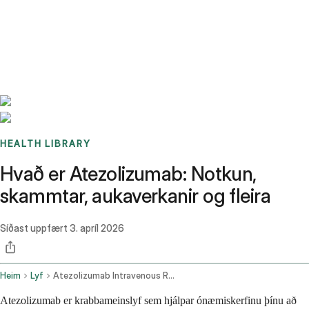
Benchmarks
Stories
FAQ
Sign up / Log in
HEALTH LIBRARY
Hvað er Atezolizumab: Notkun,
skammtar, aukaverkanir og fleira
Síðast uppfært
3. apríl 2026
Heim
Lyf
Atezolizumab Intravenous Route
Atezolizumab er krabbameinslyf sem hjálpar ónæmiskerfinu þínu að