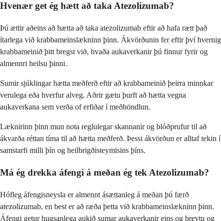
Hvenær get ég hætt að taka Atezolizumab?
Þú ættir aðeins að hætta að taka atezolizumab eftir að hafa rætt það
ítarlega við krabbameinslækninn þinn. Ákvörðunin fer eftir því hvernig
krabbameinið þitt bregst við, hvaða aukaverkanir þú finnur fyrir og
almennri heilsu þinni.
Sumir sjúklingar hætta meðferð eftir að krabbameinið þeirra minnkar
verulega eða hverfur alveg. Aðrir gætu þurft að hætta vegna
aukaverkana sem verða of erfiðar í meðhöndlun.
Læknirinn þinn mun nota reglulegar skannanir og blóðprufur til að
ákvarða réttan tíma til að hætta meðferð. Þessi ákvörðun er alltaf tekin í
samstarfi milli þín og heilbrigðisteymisins þíns.
Má ég drekka áfengi á meðan ég tek Atezolizumab?
Hófleg áfengisneysla er almennt ásættanleg á meðan þú færð
atezolizumab, en best er að ræða þetta við krabbameinslækninn þinn.
Áfengi getur hugsanlega aukið sumar aukaverkanir eins og þreytu og