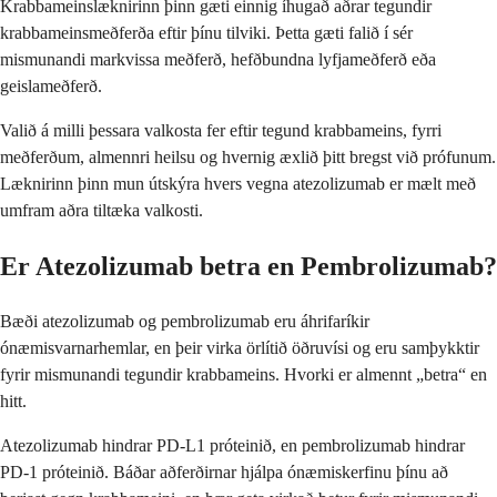
Krabbameinslæknirinn þinn gæti einnig íhugað aðrar tegundir
krabbameinsmeðferða eftir þínu tilviki. Þetta gæti falið í sér
mismunandi markvissa meðferð, hefðbundna lyfjameðferð eða
geislameðferð.
Valið á milli þessara valkosta fer eftir tegund krabbameins, fyrri
meðferðum, almennri heilsu og hvernig æxlið þitt bregst við prófunum.
Læknirinn þinn mun útskýra hvers vegna atezolizumab er mælt með
umfram aðra tiltæka valkosti.
Er Atezolizumab betra en Pembrolizumab?
Bæði atezolizumab og pembrolizumab eru áhrifaríkir
ónæmisvarnarhemlar, en þeir virka örlítið öðruvísi og eru samþykktir
fyrir mismunandi tegundir krabbameins. Hvorki er almennt „betra“ en
hitt.
Atezolizumab hindrar PD-L1 próteinið, en pembrolizumab hindrar
PD-1 próteinið. Báðar aðferðirnar hjálpa ónæmiskerfinu þínu að