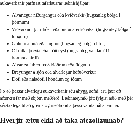
aukaverkanir þarfnast tafarlausrar læknishjálpar:
Alvarlegur niðurgangur eða kviðverkir (hugsanleg bólga í
þörmum)
Viðvarandi þurr hósti eða öndunarerfiðleikar (hugsanleg bólga í
lungum)
Gulnun á húð eða augum (hugsanleg bólga í lifur)
Of mikil þreyta eða máttleysi (hugsanleg vandamál í
hormónakirtli)
Alvarleg útbrot með blöðrum eða flögnun
Breytingar á sjón eða alvarlegur höfuðverkur
Dofi eða náladofi í höndum og fótum
Þó að þessar alvarlegu aukaverkanir séu áhyggjuefni, eru þær oft
afturkræfar með skjótri meðferð. Læknateymið þitt fylgist náið með þér
sérstaklega til að greina og meðhöndla þessi vandamál snemma.
Hverjir ættu ekki að taka atezolizumab?