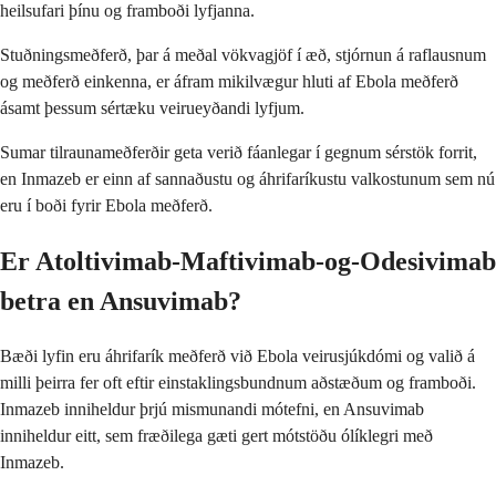
heilsufari þínu og framboði lyfjanna.
Stuðningsmeðferð, þar á meðal vökvagjöf í æð, stjórnun á raflausnum
og meðferð einkenna, er áfram mikilvægur hluti af Ebola meðferð
ásamt þessum sértæku veirueyðandi lyfjum.
Sumar tilraunameðferðir geta verið fáanlegar í gegnum sérstök forrit,
en Inmazeb er einn af sannaðustu og áhrifaríkustu valkostunum sem nú
eru í boði fyrir Ebola meðferð.
Er Atoltivimab-Maftivimab-og-Odesivimab
betra en Ansuvimab?
Bæði lyfin eru áhrifarík meðferð við Ebola veirusjúkdómi og valið á
milli þeirra fer oft eftir einstaklingsbundnum aðstæðum og framboði.
Inmazeb inniheldur þrjú mismunandi mótefni, en Ansuvimab
inniheldur eitt, sem fræðilega gæti gert mótstöðu ólíklegri með
Inmazeb.