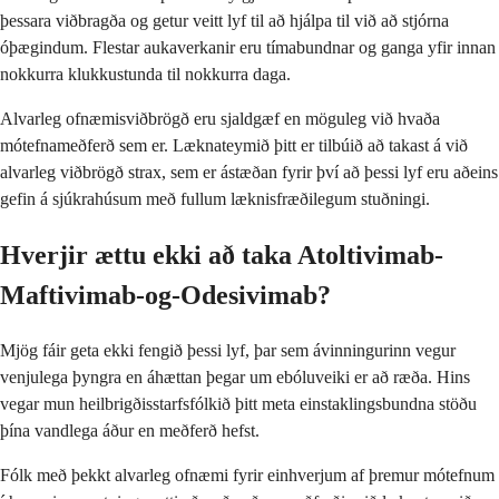
þessara viðbragða og getur veitt lyf til að hjálpa til við að stjórna
óþægindum. Flestar aukaverkanir eru tímabundnar og ganga yfir innan
nokkurra klukkustunda til nokkurra daga.
Alvarleg ofnæmisviðbrögð eru sjaldgæf en möguleg við hvaða
mótefnameðferð sem er. Læknateymið þitt er tilbúið að takast á við
alvarleg viðbrögð strax, sem er ástæðan fyrir því að þessi lyf eru aðeins
gefin á sjúkrahúsum með fullum læknisfræðilegum stuðningi.
Hverjir ættu ekki að taka Atoltivimab-
Maftivimab-og-Odesivimab?
Mjög fáir geta ekki fengið þessi lyf, þar sem ávinningurinn vegur
venjulega þyngra en áhættan þegar um ebóluveiki er að ræða. Hins
vegar mun heilbrigðisstarfsfólkið þitt meta einstaklingsbundna stöðu
þína vandlega áður en meðferð hefst.
Fólk með þekkt alvarleg ofnæmi fyrir einhverjum af þremur mótefnum