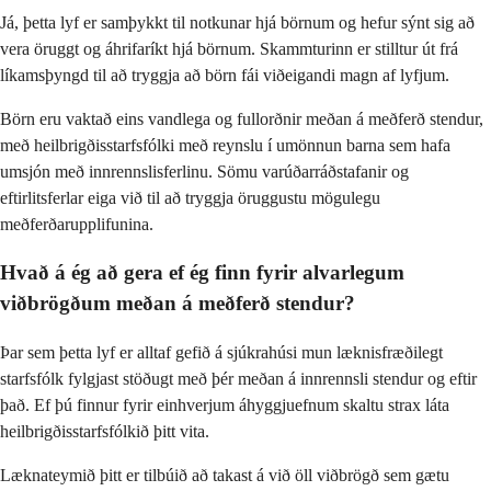
Já, þetta lyf er samþykkt til notkunar hjá börnum og hefur sýnt sig að
vera öruggt og áhrifaríkt hjá börnum. Skammturinn er stilltur út frá
líkamsþyngd til að tryggja að börn fái viðeigandi magn af lyfjum.
Börn eru vaktað eins vandlega og fullorðnir meðan á meðferð stendur,
með heilbrigðisstarfsfólki með reynslu í umönnun barna sem hafa
umsjón með innrennslisferlinu. Sömu varúðarráðstafanir og
eftirlitsferlar eiga við til að tryggja öruggustu mögulegu
meðferðarupplifunina.
Hvað á ég að gera ef ég finn fyrir alvarlegum
viðbrögðum meðan á meðferð stendur?
Þar sem þetta lyf er alltaf gefið á sjúkrahúsi mun læknisfræðilegt
starfsfólk fylgjast stöðugt með þér meðan á innrennsli stendur og eftir
það. Ef þú finnur fyrir einhverjum áhyggjuefnum skaltu strax láta
heilbrigðisstarfsfólkið þitt vita.
Læknateymið þitt er tilbúið að takast á við öll viðbrögð sem gætu