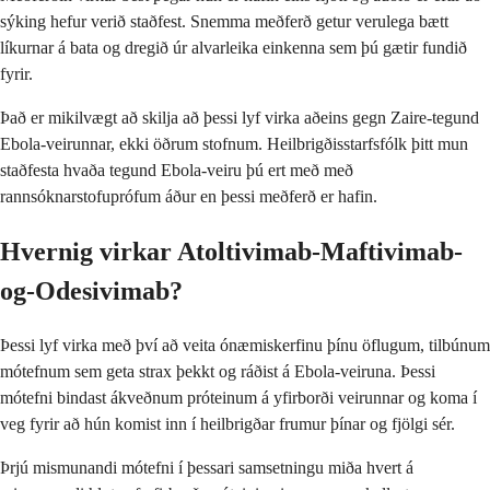
sýking hefur verið staðfest. Snemma meðferð getur verulega bætt
líkurnar á bata og dregið úr alvarleika einkenna sem þú gætir fundið
fyrir.
Það er mikilvægt að skilja að þessi lyf virka aðeins gegn Zaire-tegund
Ebola-veirunnar, ekki öðrum stofnum. Heilbrigðisstarfsfólk þitt mun
staðfesta hvaða tegund Ebola-veiru þú ert með með
rannsóknarstofuprófum áður en þessi meðferð er hafin.
Hvernig virkar Atoltivimab-Maftivimab-
og-Odesivimab?
Þessi lyf virka með því að veita ónæmiskerfinu þínu öflugum, tilbúnum
mótefnum sem geta strax þekkt og ráðist á Ebola-veiruna. Þessi
mótefni bindast ákveðnum próteinum á yfirborði veirunnar og koma í
veg fyrir að hún komist inn í heilbrigðar frumur þínar og fjölgi sér.
Þrjú mismunandi mótefni í þessari samsetningu miða hvert á