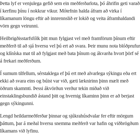
Þetta lyf er venjulega gefið sem ein meðferðarlota, þó áhrifin geti varað
í kerfinu þínu í nokkrar vikur. Mótefnin halda áfram að virka í
líkamanum löngu eftir að innrennslið er lokið og veita áframhaldandi
vörn gegn veirunni.
Heilbrigðisstarfsfólk þitt mun fylgjast vel með framförum þínum eftir
meðferð til að sjá hversu vel þú ert að svara. Þeir munu nota blóðprufur
og klíníska mat til að fylgjast með bata þínum og ákvarða hvort þörf sé
á frekari meðferðum.
Í sumum tilfellum, sérstaklega ef þú ert með alvarlega sýkingu eða ert
ekki að svara eins og búist var við, gæti læknirinn þinn mælt með
öðrum skammti. Þessi ákvörðun verður tekin miðað við
einstaklingsbundið ástand þitt og hvernig líkaminn þinn er að berjast
gegn sýkingunni.
Lengd heildarmeðferðar þinnar og sjúkrahúsdvalar fer eftir mörgum
þáttum, þar á meðal hversu snemma meðferð var hafin og viðbrögðum
líkamans við lyfinu.