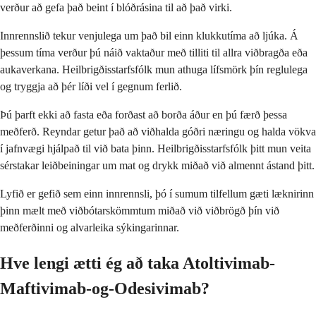
verður að gefa það beint í blóðrásina til að það virki.
Innrennslið tekur venjulega um það bil einn klukkutíma að ljúka. Á
þessum tíma verður þú náið vaktaður með tilliti til allra viðbragða eða
aukaverkana. Heilbrigðisstarfsfólk mun athuga lífsmörk þín reglulega
og tryggja að þér líði vel í gegnum ferlið.
Þú þarft ekki að fasta eða forðast að borða áður en þú færð þessa
meðferð. Reyndar getur það að viðhalda góðri næringu og halda vökva
í jafnvægi hjálpað til við bata þinn. Heilbrigðisstarfsfólk þitt mun veita
sérstakar leiðbeiningar um mat og drykk miðað við almennt ástand þitt.
Lyfið er gefið sem einn innrennsli, þó í sumum tilfellum gæti læknirinn
þinn mælt með viðbótarskömmtum miðað við viðbrögð þín við
meðferðinni og alvarleika sýkingarinnar.
Hve lengi ætti ég að taka Atoltivimab-
Maftivimab-og-Odesivimab?