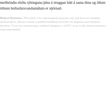
meðhöndla ebólu sýkinguna þína á öruggan hátt á sama tíma og öllum
öðrum heilsufarsvandamálum er stjórnað.
Medical Disclaimer:
This article is for informational purposes only and does not constitute
medical advice. Always consult a qualified healthcare provider for diagnosis and treatment
decisions. If you are experiencing a medical emergency, call 911 or go to the nearest emergency
room immediately.