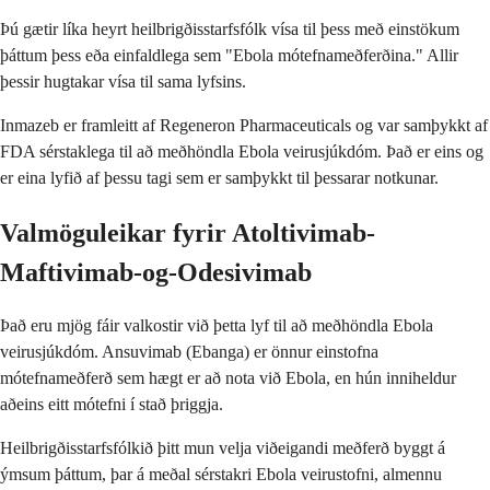
Þú gætir líka heyrt heilbrigðisstarfsfólk vísa til þess með einstökum
þáttum þess eða einfaldlega sem "Ebola mótefnameðferðina." Allir
þessir hugtakar vísa til sama lyfsins.
Inmazeb er framleitt af Regeneron Pharmaceuticals og var samþykkt af
FDA sérstaklega til að meðhöndla Ebola veirusjúkdóm. Það er eins og
er eina lyfið af þessu tagi sem er samþykkt til þessarar notkunar.
Valmöguleikar fyrir Atoltivimab-
Maftivimab-og-Odesivimab
Það eru mjög fáir valkostir við þetta lyf til að meðhöndla Ebola
veirusjúkdóm. Ansuvimab (Ebanga) er önnur einstofna
mótefnameðferð sem hægt er að nota við Ebola, en hún inniheldur
aðeins eitt mótefni í stað þriggja.
Heilbrigðisstarfsfólkið þitt mun velja viðeigandi meðferð byggt á
ýmsum þáttum, þar á meðal sérstakri Ebola veirustofni, almennu