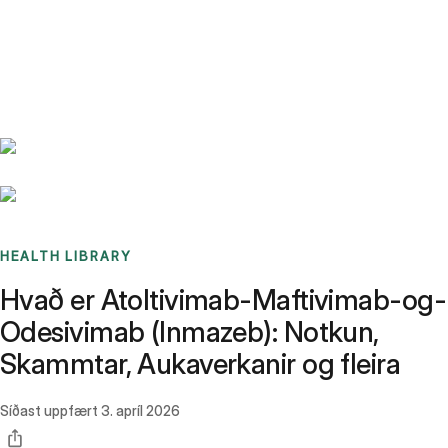
Benchmarks
Stories
FAQ
Sign up / Log in
HEALTH LIBRARY
Hvað er Atoltivimab-Maftivimab-og-
Odesivimab (Inmazeb): Notkun,
Skammtar, Aukaverkanir og fleira
Síðast uppfært
3. apríl 2026