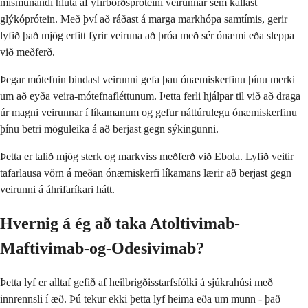
mismunandi hluta af yfirborðspróteini veirunnar sem kallast
glýkóprótein. Með því að ráðast á marga markhópa samtímis, gerir
lyfið það mjög erfitt fyrir veiruna að þróa með sér ónæmi eða sleppa
við meðferð.
Þegar mótefnin bindast veirunni gefa þau ónæmiskerfinu þínu merki
um að eyða veira-mótefnafléttunum. Þetta ferli hjálpar til við að draga
úr magni veirunnar í líkamanum og gefur náttúrulegu ónæmiskerfinu
þínu betri möguleika á að berjast gegn sýkingunni.
Þetta er talið mjög sterk og markviss meðferð við Ebola. Lyfið veitir
tafarlausa vörn á meðan ónæmiskerfi líkamans lærir að berjast gegn
veirunni á áhrifaríkari hátt.
Hvernig á ég að taka Atoltivimab-
Maftivimab-og-Odesivimab?
Þetta lyf er alltaf gefið af heilbrigðisstarfsfólki á sjúkrahúsi með
innrennsli í æð. Þú tekur ekki þetta lyf heima eða um munn - það