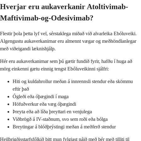
Hverjar eru aukaverkanir Atoltivimab-
Maftivimab-og-Odesivimab?
Flestir þola þetta lyf vel, sérstaklega miðað við alvarleika Ebóluveiki.
Algengustu aukaverkanirnar eru almennt vægar og meðhöndlanlegar
með viðeigandi læknishjálp.
Hér eru aukaverkanirnar sem þú gætir fundið fyrir, hafðu í huga að
mörg einkenni gætu einnig tengst Ebóluveikinni sjálfri:
Hiti og kuldahrollur meðan á innrennsli stendur eða skömmu
eftir það
Ógleði eða óþægindi í maga
Höfuðverkur eða væg óþægindi
Þreyta eða að líða þreyttari en venjulega
Viðbrögð á IV-staðnum, svo sem roði eða bólga
Breytingar á blóðþrýstingi meðan á meðferð stendur
Heilbrigðisstarfsfólkið þitt mun fylgjast náið með þér með tilliti til