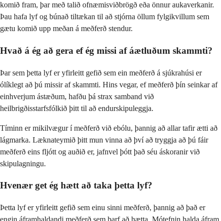
komið fram, þar með talið ofnæmisviðbrögð eða önnur aukaverkanir.
Þau hafa lyf og búnað tiltækan til að stjórna öllum fylgikvillum sem
gætu komið upp meðan á meðferð stendur.
Hvað á ég að gera ef ég missi af áætluðum skammti?
Þar sem þetta lyf er yfirleitt gefið sem ein meðferð á sjúkrahúsi er
ólíklegt að þú missir af skammti. Hins vegar, ef meðferð þín seinkar af
einhverjum ástæðum, hafðu þá strax samband við
heilbrigðisstarfsfólkið þitt til að endurskipuleggja.
Tíminn er mikilvægur í meðferð við ebólu, þannig að allar tafir ætti að
lágmarka. Læknateymið þitt mun vinna að því að tryggja að þú fáir
meðferð eins fljótt og auðið er, jafnvel þótt það séu áskoranir við
skipulagningu.
Hvenær get ég hætt að taka þetta lyf?
Þetta lyf er yfirleitt gefið sem einu sinni meðferð, þannig að það er
engin áframhaldandi meðferð sem þarf að hætta. Mótefnin halda áfram