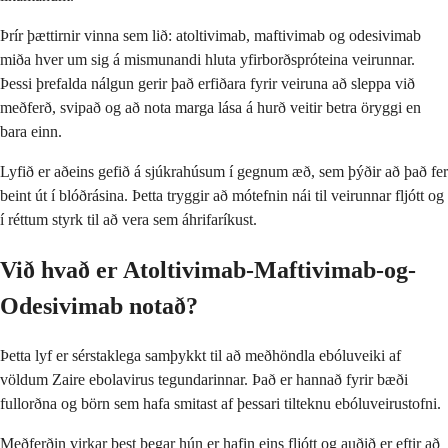
Þrír þættirnir vinna sem lið: atoltivimab, maftivimab og odesivimab
miða hver um sig á mismunandi hluta yfirborðspróteina veirunnar.
Þessi þrefalda nálgun gerir það erfiðara fyrir veiruna að sleppa við
meðferð, svipað og að nota marga lása á hurð veitir betra öryggi en
bara einn.
Lyfið er aðeins gefið á sjúkrahúsum í gegnum æð, sem þýðir að það fer
beint út í blóðrásina. Þetta tryggir að mótefnin nái til veirunnar fljótt og
í réttum styrk til að vera sem áhrifaríkust.
Við hvað er Atoltivimab-Maftivimab-og-
Odesivimab notað?
Þetta lyf er sérstaklega samþykkt til að meðhöndla ebóluveiki af
völdum Zaire ebolavirus tegundarinnar. Það er hannað fyrir bæði
fullorðna og börn sem hafa smitast af þessari tilteknu ebóluveirustofni.
Meðferðin virkar best þegar hún er hafin eins fljótt og auðið er eftir að