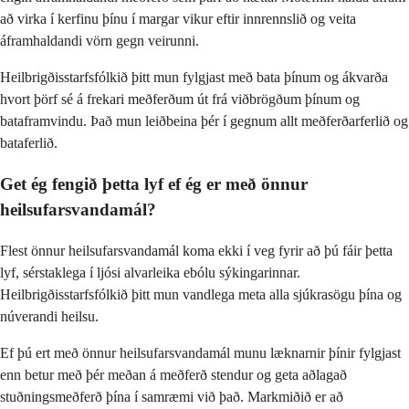
að virka í kerfinu þínu í margar vikur eftir innrennslið og veita
áframhaldandi vörn gegn veirunni.
Heilbrigðisstarfsfólkið þitt mun fylgjast með bata þínum og ákvarða
hvort þörf sé á frekari meðferðum út frá viðbrögðum þínum og
bataframvindu. Það mun leiðbeina þér í gegnum allt meðferðarferlið og
bataferlið.
Get ég fengið þetta lyf ef ég er með önnur
heilsufarsvandamál?
Flest önnur heilsufarsvandamál koma ekki í veg fyrir að þú fáir þetta
lyf, sérstaklega í ljósi alvarleika ebólu sýkingarinnar.
Heilbrigðisstarfsfólkið þitt mun vandlega meta alla sjúkrasögu þína og
núverandi heilsu.
Ef þú ert með önnur heilsufarsvandamál munu læknarnir þínir fylgjast
enn betur með þér meðan á meðferð stendur og geta aðlagað
stuðningsmeðferð þína í samræmi við það. Markmiðið er að