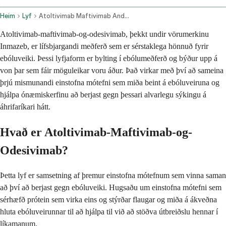
Heim
Lyf
Atoltivimab Maftivimab And Odesivimab Ebgn Intravenous Route
Atoltivimab-maftivimab-og-odesivimab, þekkt undir vörumerkinu
Inmazeb, er lífsbjargandi meðferð sem er sérstaklega hönnuð fyrir
ebóluveiki. Þessi lyfjaform er bylting í ebólumeðferð og býður upp á
von þar sem fáir möguleikar voru áður. Það virkar með því að sameina
þrjú mismunandi einstofna mótefni sem miða beint á ebóluveiruna og
hjálpa ónæmiskerfinu að berjast gegn þessari alvarlegu sýkingu á
áhrifaríkari hátt.
Hvað er Atoltivimab-Maftivimab-og-
Odesivimab?
Þetta lyf er samsetning af þremur einstofna mótefnum sem vinna saman
að því að berjast gegn ebóluveiki. Hugsaðu um einstofna mótefni sem
sérhæfð prótein sem virka eins og stýrðar flaugar og miða á ákveðna
hluta ebóluveirunnar til að hjálpa til við að stöðva útbreiðslu hennar í
líkamanum.