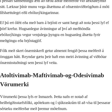
í þessari samsetningu ætti að ræða aðrar meðferðir við læknateymið
sitt. Læknar þínir munu vega áhættuna af ofnæmisviðbrögðum á móti
lífshættulegri eðli ebólusýkingarinnar.
Ef þú ert ólétt eða með barn á brjósti er samt hægt að nota þessi lyf ef
þörf krefur. Hugsanlegur ávinningur af því að meðhöndla
ebólusýkingu vegur venjulega þyngra en hugsanleg áhætta fyrir
meðgöngu eða brjóstagjöf.
Fólk með skert ónæmiskerfi getur almennt fengið þessa meðferð á
öruggan hátt. Reyndar gætu þeir haft enn meiri ávinning af viðbótar
ónæmisstuðningi sem þessi lyf veita.
Atoltivimab-Maftivimab-og-Odesivimab
Vörumerki
Vörumerki þessa lyfs er Inmazeb. Þetta nafn er notað af
heilbrigðisstarfsfólki, apótekum og í sjúkraskrám til að vísa til þessarar
sértæku meðferðar með þremur mótefnum.