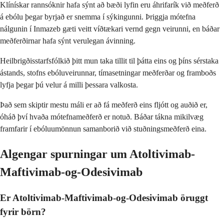
Klínískar rannsóknir hafa sýnt að bæði lyfin eru áhrifarík við meðferð
á ebólu þegar byrjað er snemma í sýkingunni. Þriggja mótefna
nálgunin í Inmazeb gæti veitt víðtækari vernd gegn veirunni, en báðar
meðferðirnar hafa sýnt verulegan ávinning.
Heilbrigðisstarfsfólkið þitt mun taka tillit til þátta eins og þíns sérstaka
ástands, stofns ebóluveirunnar, tímasetningar meðferðar og framboðs
lyfja þegar þú velur á milli þessara valkosta.
Það sem skiptir mestu máli er að fá meðferð eins fljótt og auðið er,
óháð því hvaða mótefnameðferð er notuð. Báðar tákna mikilvæg
framfarir í ebóluumönnun samanborið við stuðningsmeðferð eina.
Algengar spurningar um Atoltivimab-
Maftivimab-og-Odesivimab
Er Atoltivimab-Maftivimab-og-Odesivimab öruggt
fyrir börn?