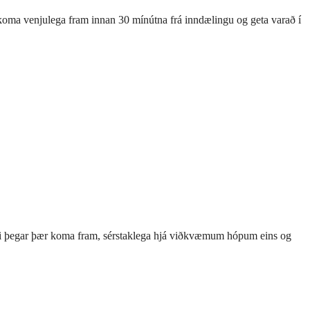
f koma venjulega fram innan 30 mínútna frá inndælingu og geta varað í
efni þegar þær koma fram, sérstaklega hjá viðkvæmum hópum eins og