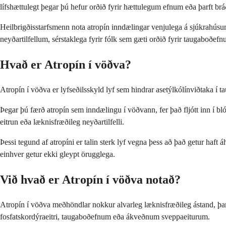
lífshættulegt þegar þú hefur orðið fyrir hættulegum efnum eða þarft bráð
Heilbrigðisstarfsmenn nota atropín inndælingar venjulega á sjúkrahúsum,
neyðartilfellum, sérstaklega fyrir fólk sem gæti orðið fyrir taugaboðe
Hvað er Atropín í vöðva?
Atropín í vöðva er lyfseðilsskyld lyf sem hindrar asetýlkólínviðtaka í 
Þegar þú færð atropín sem inndælingu í vöðvann, fer það fljótt inn í b
eitrun eða læknisfræðileg neyðartilfelli.
Þessi tegund af atropíni er talin sterk lyf vegna þess að það getur haft 
einhver getur ekki gleypt örugglega.
Við hvað er Atropín í vöðva notað?
Atropín í vöðva meðhöndlar nokkur alvarleg læknisfræðileg ástand, þar 
fosfatskordýraeitri, taugaboðefnum eða ákveðnum sveppaeiturum.