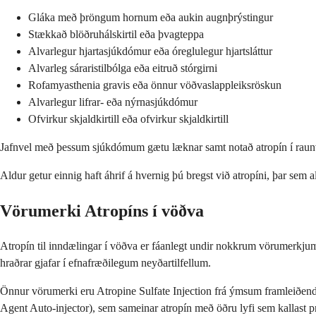
Gláka með þröngum hornum eða aukin augnþrýstingur
Stækkað blöðruhálskirtil eða þvagteppa
Alvarlegur hjartasjúkdómur eða óreglulegur hjartsláttur
Alvarleg sáraristilbólga eða eitruð stórgirni
Rofamyasthenia gravis eða önnur vöðvaslappleiksröskun
Alvarlegur lifrar- eða nýrnasjúkdómur
Ofvirkur skjaldkirtill eða ofvirkur skjaldkirtill
Jafnvel með þessum sjúkdómum gætu læknar samt notað atropín í raunv
Aldur getur einnig haft áhrif á hvernig þú bregst við atropíni, þar se
Vörumerki Atropíns í vöðva
Atropín til inndælingar í vöðva er fáanlegt undir nokkrum vörumerkjum,
hraðrar gjafar í efnafræðilegum neyðartilfellum.
Önnur vörumerki eru Atropine Sulfate Injection frá ýmsum framleiðend
Agent Auto-injector), sem sameinar atropín með öðru lyfi sem kallast p