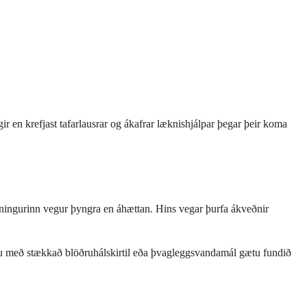
r en krefjast tafarlausrar og ákafrar læknishjálpar þegar þeir koma
inningurinn vegur þyngra en áhættan. Hins vegar þurfa ákveðnir
eru með stækkað blöðruhálskirtil eða þvagleggsvandamál gætu fundið