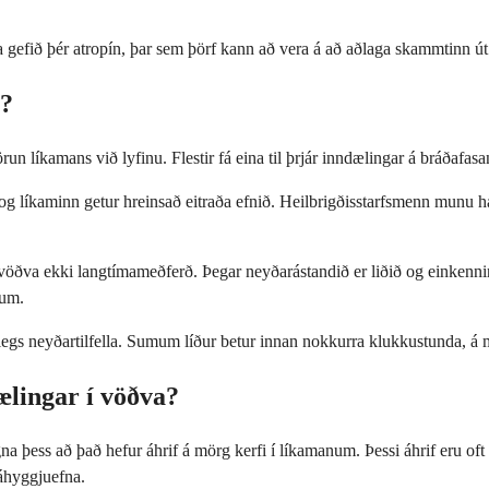
a gefið þér atropín, þar sem þörf kann að vera á að aðlaga skammtinn 
a?
run líkamans við lyfinu. Flestir fá eina til þrjár inndælingar á bráðaf
 og líkaminn getur hreinsað eitraða efnið. Heilbrigðisstarfsmenn munu h
í vöðva ekki langtímameðferð. Þegar neyðarástandið er liðið og einkenn
fum.
legs neyðartilfella. Sumum líður betur innan nokkurra klukkustunda, á m
ælingar í vöðva?
þess að það hefur áhrif á mörg kerfi í líkamanum. Þessi áhrif eru oft 
 áhyggjuefna.