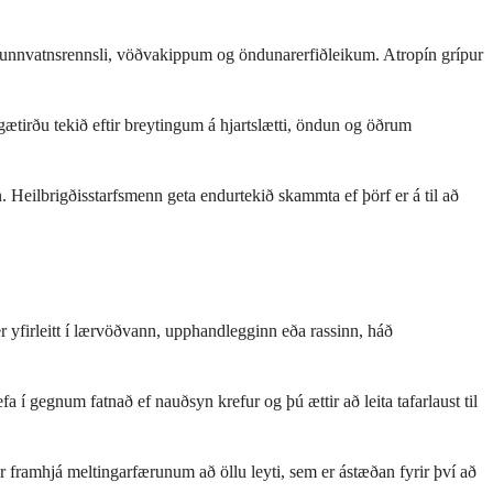
 munnvatnsrennsli, vöðvakippum og öndunarerfiðleikum. Atropín grípur
gætirðu tekið eftir breytingum á hjartslætti, öndun og öðrum
. Heilbrigðisstarfsmenn geta endurtekið skammta ef þörf er á til að
er yfirleitt í lærvöðvann, upphandlegginn eða rassinn, háð
a í gegnum fatnað ef nauðsyn krefur og þú ættir að leita tafarlaust til
er framhjá meltingarfærunum að öllu leyti, sem er ástæðan fyrir því að