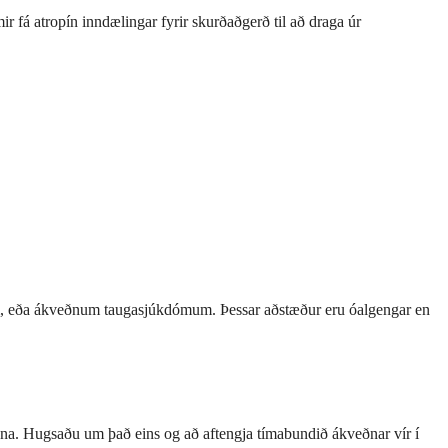
ir fá atropín inndælingar fyrir skurðaðgerð til að draga úr
m, eða ákveðnum taugasjúkdómum. Þessar aðstæður eru óalgengar en
inna. Hugsaðu um það eins og að aftengja tímabundið ákveðnar vír í