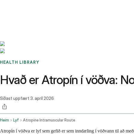
Benchmarks
Stories
FAQ
Sign up / Log in
HEALTH LIBRARY
Hvað er Atropín í vöðva: N
Síðast uppfært
3. apríl 2026
Heim
Lyf
Atropine Intramuscular Route
Atropín í vöðva er lyf sem gefið er sem inndæling í vöðvann til að með