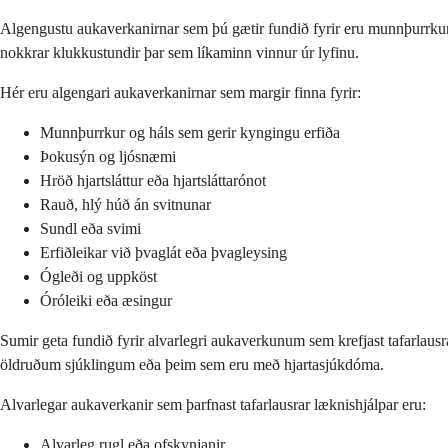
Algengustu aukaverkanirnar sem þú gætir fundið fyrir eru munnþurrkur, 
nokkrar klukkustundir þar sem líkaminn vinnur úr lyfinu.
Hér eru algengari aukaverkanirnar sem margir finna fyrir:
Munnþurrkur og háls sem gerir kyngingu erfiða
Þokusýn og ljósnæmi
Hröð hjartsláttur eða hjartsláttarónot
Rauð, hlý húð án svitnunar
Sundl eða svimi
Erfiðleikar við þvaglát eða þvagleysing
Ógleði og uppköst
Óróleiki eða æsingur
Sumir geta fundið fyrir alvarlegri aukaverkunum sem krefjast tafarlau
öldruðum sjúklingum eða þeim sem eru með hjartasjúkdóma.
Alvarlegar aukaverkanir sem þarfnast tafarlausrar læknishjálpar eru:
Alvarleg rugl eða ofskynjanir