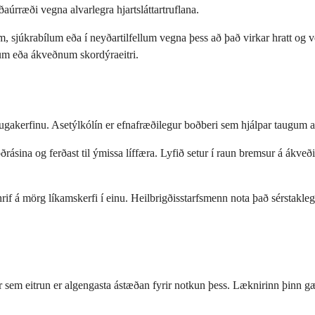
aúrræði vegna alvarlegra hjartsláttartruflana.
 sjúkrabílum eða í neyðartilfellum vegna þess að það virkar hratt og vel
fnum eða ákveðnum skordýraeitri.
taugakerfinu. Asetýlkólín er efnafræðilegur boðberi sem hjálpar taugum 
lóðrásina og ferðast til ýmissa líffæra. Lyfið setur í raun bremsur á á
áhrif á mörg líkamskerfi í einu. Heilbrigðisstarfsmenn nota það sérstakle
sem eitrun er algengasta ástæðan fyrir notkun þess. Læknirinn þinn gæt