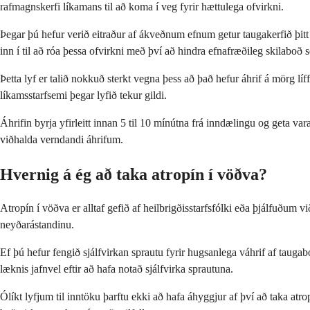
rafmagnskerfi líkamans til að koma í veg fyrir hættulega ofvirkni.
Þegar þú hefur verið eitraður af ákveðnum efnum getur taugakerfið þit
inn í til að róa þessa ofvirkni með því að hindra efnafræðileg skilabo
Þetta lyf er talið nokkuð sterkt vegna þess að það hefur áhrif á mörg l
líkamsstarfsemi þegar lyfið tekur gildi.
Áhrifin byrja yfirleitt innan 5 til 10 mínútna frá inndælingu og geta v
viðhalda verndandi áhrifum.
Hvernig á ég að taka atropín í vöðva?
Atropín í vöðva er alltaf gefið af heilbrigðisstarfsfólki eða þjálfuðum 
neyðarástandinu.
Ef þú hefur fengið sjálfvirkan sprautu fyrir hugsanlega váhrif af taugab
læknis jafnvel eftir að hafa notað sjálfvirka sprautuna.
Ólíkt lyfjum til inntöku þarftu ekki að hafa áhyggjur af því að taka at