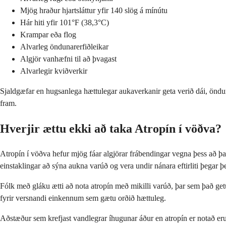
Mjög hraður hjartsláttur yfir 140 slög á mínútu
Hár hiti yfir 101°F (38,3°C)
Krampar eða flog
Alvarleg öndunarerfiðleikar
Algjör vanhæfni til að þvagast
Alvarlegir kviðverkir
Sjaldgæfar en hugsanlega hættulegar aukaverkanir geta verið dái, öndun
fram.
Hverjir ættu ekki að taka Atropín í vöðva?
Atropín í vöðva hefur mjög fáar algjörar frábendingar vegna þess að þa
einstaklingar að sýna aukna varúð og vera undir nánara eftirliti þegar þei
Fólk með gláku ætti að nota atropín með mikilli varúð, þar sem það g
fyrir versnandi einkennum sem gætu orðið hættuleg.
Aðstæður sem krefjast vandlegrar íhugunar áður en atropín er notað eru