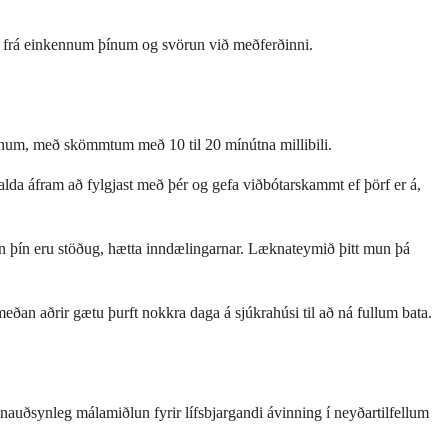
út frá einkennum þínum og svörun við meðferðinni.
asanum, með skömmtum með 10 til 20 mínútna millibili.
alda áfram að fylgjast með þér og gefa viðbótarskammt ef þörf er á,
in þín eru stöðug, hætta inndælingarnar. Læknateymið þitt mun þá
eðan aðrir gætu þurft nokkra daga á sjúkrahúsi til að ná fullum bata.
nauðsynleg málamiðlun fyrir lífsbjargandi ávinning í neyðartilfellum