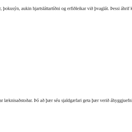
þokusýn, aukin hjartsláttartíðni og erfiðleikar við þvaglát. Þessi áhri
srar læknisaðstoðar. Þó að þær séu sjaldgæfari geta þær verið áhyggju