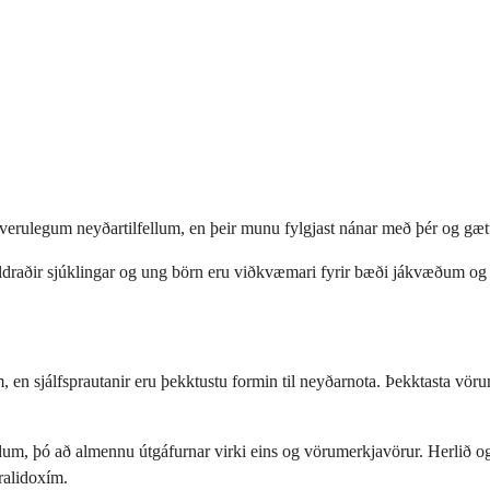
erulegum neyðartilfellum, en þeir munu fylgjast nánar með þér og gæt
m aldraðir sjúklingar og ung börn eru viðkvæmari fyrir bæði jákvæðum o
 en sjálfsprautanir eru þekktustu formin til neyðarnota. Þekktasta vöru
um, þó að almennu útgáfurnar virki eins og vörumerkjavörur. Herlið o
ralidoxím.