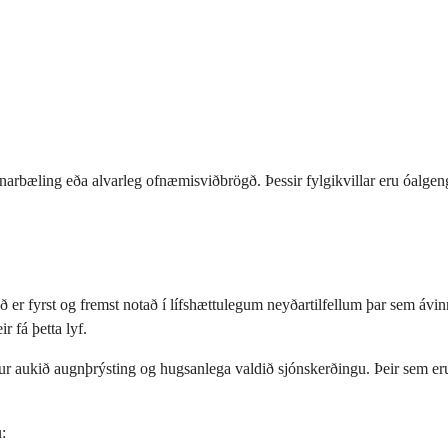
arbæling eða alvarleg ofnæmisviðbrögð. Þessir fylgikvillar eru óalgengi
ð er fyrst og fremst notað í lífshættulegum neyðartilfellum þar sem áv
r fá þetta lyf.
etur aukið augnþrýsting og hugsanlega valdið sjónskerðingu. Þeir sem 
: