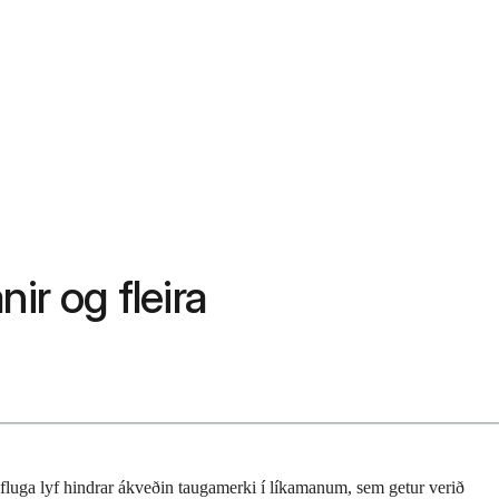
ir og fleira
 öfluga lyf hindrar ákveðin taugamerki í líkamanum, sem getur verið