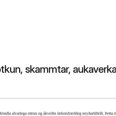
otkun, skammtar, aukaverkan
höndla alvarlega eitrun og ákveðin læknisfræðileg neyðartilfelli. Þetta