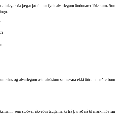
r hættulega eða þegar þú finnur fyrir alvarlegum öndunarerfiðleikum. Sum
ingu.
:
ri
um
stæðum eins og alvarlegum astmaköstum sem svara ekki öðrum meðferðu
líkamann, sem stöðvar ákveðin taugamerki frá því að ná til markmiða s