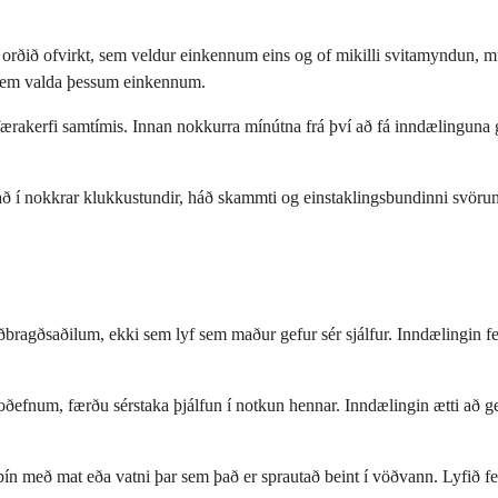
t orðið ofvirkt, sem veldur einkennum eins og of mikilli svitamyndun,
ð sem valda þessum einkennum.
íffærakerfi samtímis. Innan nokkurra mínútna frá því að fá inndælinguna 
arað í nokkrar klukkustundir, háð skammti og einstaklingsbundinni svörun
viðbragðsaðilum, ekki sem lyf sem maður gefur sér sjálfur. Inndælingin f
oðefnum, færðu sérstaka þjálfun í notkun hennar. Inndælingin ætti að gef
ropín með mat eða vatni þar sem það er sprautað beint í vöðvann. Lyfið f