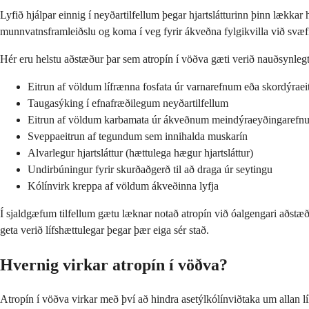
Lyfið hjálpar einnig í neyðartilfellum þegar hjartslátturinn þinn lækka
munnvatnsframleiðslu og koma í veg fyrir ákveðna fylgikvilla við svæf
Hér eru helstu aðstæður þar sem atropín í vöðva gæti verið nauðsynlegt
Eitrun af völdum lífrænna fosfata úr varnarefnum eða skordýraeit
Taugasýking í efnafræðilegum neyðartilfellum
Eitrun af völdum karbamata úr ákveðnum meindýraeyðingarefn
Sveppaeitrun af tegundum sem innihalda muskarín
Alvarlegur hjartsláttur (hættulega hægur hjartsláttur)
Undirbúningur fyrir skurðaðgerð til að draga úr seytingu
Kólínvirk kreppa af völdum ákveðinna lyfja
Í sjaldgæfum tilfellum gætu læknar notað atropín við óalgengari að
geta verið lífshættulegar þegar þær eiga sér stað.
Hvernig virkar atropín í vöðva?
Atropín í vöðva virkar með því að hindra asetýlkólínviðtaka um allan 