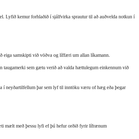
. Lyfið kemur forhlaðið í sjálfvirka sprautur til að auðvelda notkun í
að eiga samskipti við vöðva og líffæri um allan líkamann.
kveðin taugamerki sem gætu verið að valda hættulegum einkennum við
ga í neyðartilfellum þar sem lyf til inntöku væru of hæg eða þegar
i mælt með þessu lyfi ef þú hefur orðið fyrir lífrænum