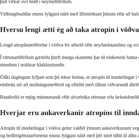
það virkar svo hratt í neyðartilfellum.
Viðbragðsaðilar munu fylgjast náið með lífsmörkum þínum eftir að haf
Hversu lengi ætti ég að taka atropín í vöðv
Lengd atropínmeðferðar í vöðva fer alfarið eftir neyðarástandinu og svö
Í eitrunartilfellum gætirðu þurft marga skammta þar til einkennin batna
stundum í nokkrar klukkustundir.
Ólíkt daglegum lyfjum sem þú tekur heima, er atropín til inndælingar 
einbeita sér að stuðningsmeðferð og eftirliti með öllum viðvarandi áhri
Bataferlið er mjög mismunandi eftir alvarleika eitrunar eða læknisfræði
Hverjar eru aukaverkanir atropíns til innd
Atropín til inndælingar í vöðva getur valdið ýmsum aukaverkunum vegna 
og heilbrigðisstarfsmenn munu fylgjast náið með þér með tilliti til allra