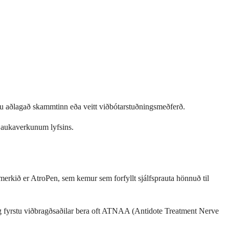
u aðlagað skammtinn eða veitt viðbótarstuðningsmeðferð.
g aukaverkunum lyfsins.
merkið er AtroPen, sem kemur sem forfyllt sjálfsprauta hönnuð til
g fyrstu viðbragðsaðilar bera oft ATNAA (Antidote Treatment Nerve