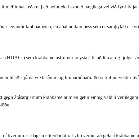
aftur eftir bata eða ef það hefur ekki svarað nægilega vel við fyrri lyf
ar tegundir krabbameina, en aðal notkun þess sem er samþykkt er fyrir 
asar (HDACs) sem krabbameinsfrumur treysta á til að lifa af og fjölga 
nar til að stjórna vexti sínum og lifunarbúnaði. Þessi truflun veldur þ
faríkt gegn árásargjarnum krabbameinum en getur einnig valdið verulegu
stöðu.
il 5 í hverjum 21 dags meðferðarlotu. Lyfið verður að gefa á krabbamein