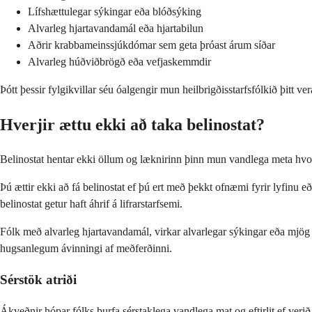
Lífshættulegar sýkingar eða blóðsýking
Alvarleg hjartavandamál eða hjartabilun
Aðrir krabbameinssjúkdómar sem geta þróast árum síðar
Alvarleg húðviðbrögð eða vefjaskemmdir
Þótt þessir fylgikvillar séu óalgengir mun heilbrigðisstarfsfólkið þitt
Hverjir ættu ekki að taka belinostat?
Belinostat hentar ekki öllum og læknirinn þinn mun vandlega meta hvor
Þú ættir ekki að fá belinostat ef þú ert með þekkt ofnæmi fyrir lyfinu 
belinostat getur haft áhrif á lifrarstarfsemi.
Fólk með alvarleg hjartavandamál, virkar alvarlegar sýkingar eða mjög
hugsanlegum ávinningi af meðferðinni.
Sérstök atriði
Ákveðnir hópar fólks þurfa sérstaklega vandlega mat og eftirlit ef verið