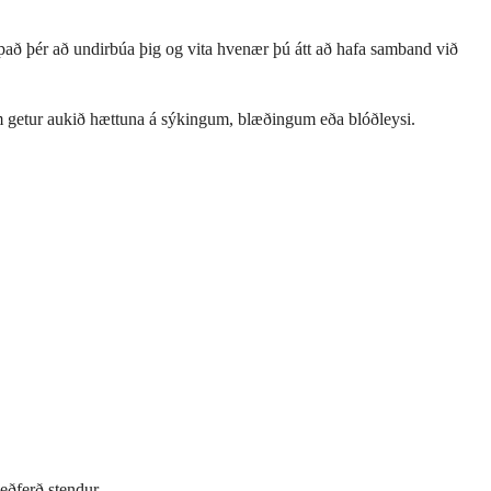
álpað þér að undirbúa þig og vita hvenær þú átt að hafa samband við
sem getur aukið hættuna á sýkingum, blæðingum eða blóðleysi.
eðferð stendur.