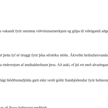
 vera vakandi fyrir snemma viðvörunarmerkjum og grípa til viðeigandi að
t þetta lyf sé öruggt fyrir þína sérstöku stöðu. Ákveðin heilsufarsvan
eða einhverjum af innihaldsefnum þess. Að auki, ef þú ert með alvarlega
 lágt blóðfrumufjölda gæti ekki verið góðir frambjóðendur fyrir belino
 er að íhuga belinostat meðferð: