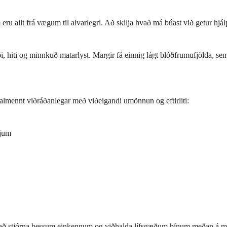
eru allt frá vægum til alvarlegri. Að skilja hvað má búast við getur hj
ði, hiti og minnkuð matarlyst. Margir fá einnig lágt blóðfrumufjölda, 
almennt viðráðanlegar með viðeigandi umönnun og eftirliti:
fjum
l við að stjórna þessum einkennum og viðhalda lífsgæðum þínum meðan á m