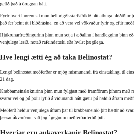
gefið það á öruggan hátt.
Fyrir hvert innrennsli mun heilbrigðisstarfsfólkið þitt athuga blóðtölur
það fer beint út í blóðrásina, en að vera vel vökvaður fyrir og eftir me
Hjúkrunarfræðingurinn þinn mun setja í æðalínu í handlegginn þinn eða ná
venjulega lesið, notað rafeindatæki eða hvílst þægilega.
Hve lengi ætti ég að taka Belinostat?
Lengd belinostat meðferðar er mjög mismunandi frá einstaklingi til einsta
21 dag.
Krabbameinslæknirinn þinn mun fylgjast með framförum þínum með regl
svarar vel og þú þolir lyfið á viðunandi hátt gætir þú haldið áfram með
Meðferð heldur venjulega áfram þar til krabbameinið þitt hættir að svara
þessar ákvarðanir við þig í gegnum meðferðarferlið þitt.
Hverjar eru aukaverkanir Belinostat?