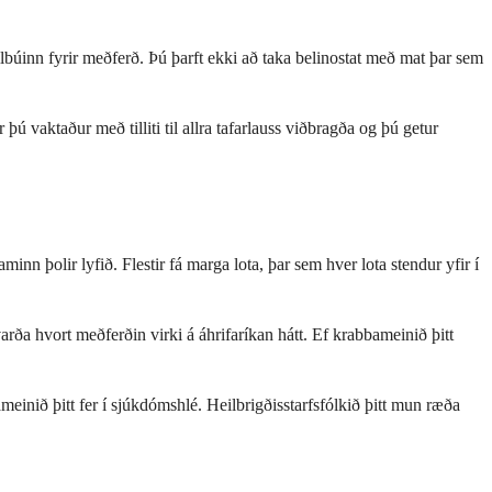
ilbúinn fyrir meðferð. Þú þarft ekki að taka belinostat með mat þar sem
ú vaktaður með tilliti til allra tafarlauss viðbragða og þú getur
minn þolir lyfið. Flestir fá marga lota, þar sem hver lota stendur yfir í
hvort meðferðin virki á áhrifaríkan hátt. Ef krabbameinið þitt
meinið þitt fer í sjúkdómshlé. Heilbrigðisstarfsfólkið þitt mun ræða