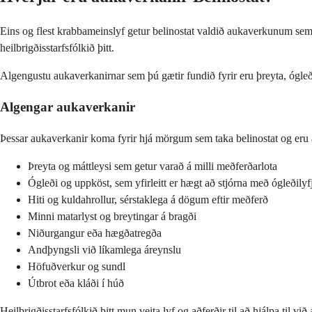
Eins og flest krabbameinslyf getur belinostat valdið aukaverkunum sem 
heilbrigðisstarfsfólkið þitt.
Algengustu aukaverkanirnar sem þú gætir fundið fyrir eru þreyta, ógle
Algengar aukaverkanir
Þessar aukaverkanir koma fyrir hjá mörgum sem taka belinostat og eru 
Þreyta og máttleysi sem getur varað á milli meðferðarlota
Ógleði og uppköst, sem yfirleitt er hægt að stjórna með ógleðily
Hiti og kuldahrollur, sérstaklega á dögum eftir meðferð
Minni matarlyst og breytingar á bragði
Niðurgangur eða hægðatregða
Andþyngsli við líkamlega áreynslu
Höfuðverkur og sundl
Útbrot eða kláði í húð
Heilbrigðisstarfsfólkið þitt mun veita lyf og aðferðir til að hjálpa ti