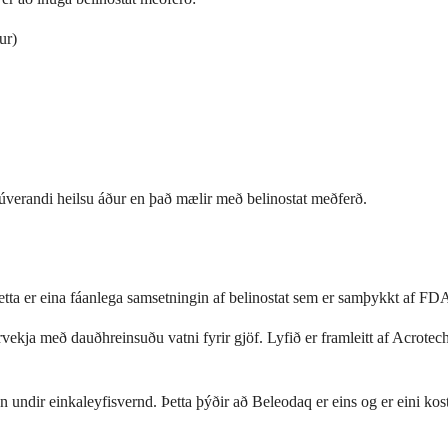
ur)
 núverandi heilsu áður en það mælir með belinostat meðferð.
tta er eina fáanlega samsetningin af belinostat sem er samþykkt af FD
ekja með dauðhreinsuðu vatni fyrir gjöf. Lyfið er framleitt af Acrote
n undir einkaleyfisvernd. Þetta þýðir að Beleodaq er eins og er eini kost