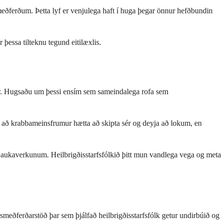
jameðferðum. Þetta lyf er venjulega haft í huga þegar önnur hefðbundin
þessa tilteknu tegund eitilæxlis.
sér. Hugsaðu um þessi ensím sem sameindalega rofa sem
ví að krabbameinsfrumur hætta að skipta sér og deyja að lokum, en
m aukaverkunum. Heilbrigðisstarfsfólkið þitt mun vandlega vega og meta
smeðferðarstöð þar sem þjálfað heilbrigðisstarfsfólk getur undirbúið og