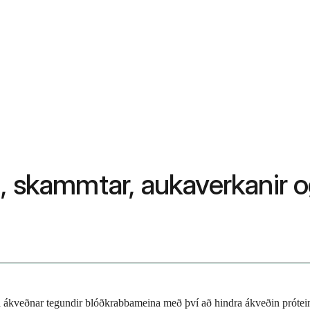
, skammtar, aukaverkanir og
a ákveðnar tegundir blóðkrabbameina með því að hindra ákveðin prótein 