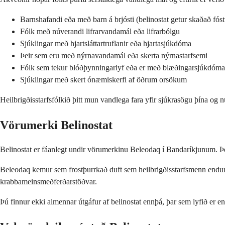
Barnshafandi eða með barn á brjósti (belinostat getur skaðað fóst
Fólk með núverandi lifrarvandamál eða lifrarbólgu
Sjúklingar með hjartsláttartruflanir eða hjartasjúkdóma
Þeir sem eru með nýrnavandamál eða skerta nýrnastarfsemi
Fólk sem tekur blóðþynningarlyf eða er með blæðingarsjúkdóma
Sjúklingar með skert ónæmiskerfi af öðrum orsökum
Heilbrigðisstarfsfólkið þitt mun vandlega fara yfir sjúkrasögu þína og
Vörumerki Belinostat
Belinostat er fáanlegt undir vörumerkinu Beleodaq í Bandaríkjunum. Þe
Beleodaq kemur sem frostþurrkað duft sem heilbrigðisstarfsmenn endurv
krabbameinsmeðferðarstöðvar.
Þú finnur ekki almennar útgáfur af belinostat ennþá, þar sem lyfið er en