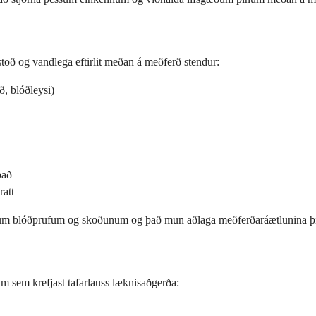
stoð og vandlega eftirlit meðan á meðferð stendur:
, blóðleysi)
það
ratt
um blóðprufum og skoðunum og það mun aðlaga meðferðaráætlunina þín
lum sem krefjast tafarlauss læknisaðgerða: