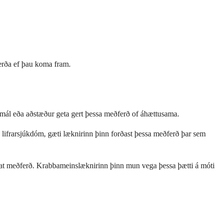
gerða ef þau koma fram.
damál eða aðstæður geta gert þessa meðferð of áhættusama.
n lifrarsjúkdóm, gæti læknirinn þinn forðast þessa meðferð þar sem
stat meðferð. Krabbameinslæknirinn þinn mun vega þessa þætti á móti