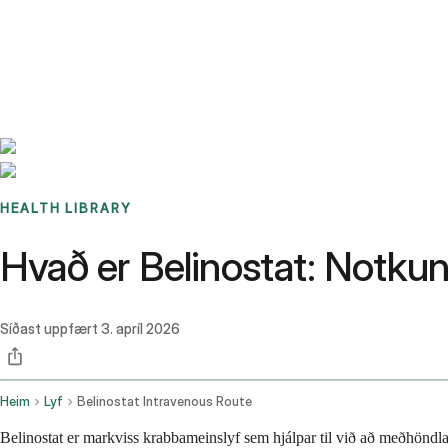
Benchmarks
Stories
FAQ
Sign up / Log in
HEALTH LIBRARY
Hvað er Belinostat: Notkun
Síðast uppfært
3. apríl 2026
Heim
Lyf
Belinostat Intravenous Route
Belinostat er markviss krabbameinslyf sem hjálpar til við að meðhöndl