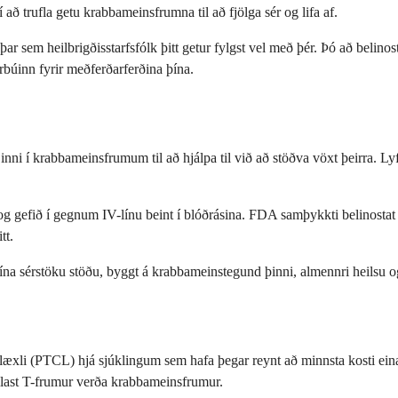
 að trufla getu krabbameinsfrumna til að fjölga sér og lifa af.
 sem heilbrigðisstarfsfólk þitt getur fylgst vel með þér. Þó að belinost
rbúinn fyrir meðferðarferðina þína.
nni í krabbameinsfrumum til að hjálpa til við að stöðva vöxt þeirra. Ly
 gefið í gegnum IV-línu beint í blóðrásina. FDA samþykkti belinostat s
tt.
þína sérstöku stöðu, byggt á krabbameinstegund þinni, almennri heilsu
tilæxli (PTCL) hjá sjúklingum sem hafa þegar reynt að minnsta kosti ei
last T-frumur verða krabbameinsfrumur.