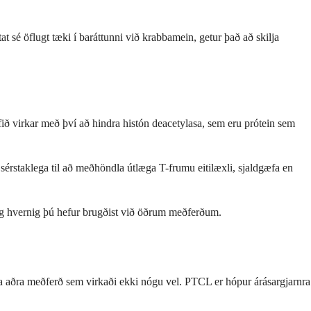
at sé öflugt tæki í baráttunni við krabbamein, getur það að skilja
fið virkar með því að hindra histón deacetylasa, sem eru prótein sem
érstaklega til að meðhöndla útlæga T-frumu eitilæxli, sjaldgæfa en
 og hvernig þú hefur brugðist við öðrum meðferðum.
na aðra meðferð sem virkaði ekki nógu vel. PTCL er hópur árásargjarnra