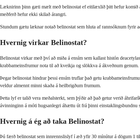
Læknirinn þinn gæti mælt með belinostat ef eitilæxlið þitt hefur komið 
meðferð hefur ekki skilað árangri.
Stundum gætu læknar notað belinostat sem hluta af rannsóknum fyrir aðr
Hvernig virkar Belinostat?
Belinostat virkar með því að miða á ensím sem kallast histón deacetyl
krabbameinsfrumur nota til að kveikja og slökkva á ákveðnum genum.
Þegar belinostat hindrar þessi ensím truflar það getu krabbameinsfrumun
veldur almennt minni skaða á heilbrigðum frumum.
Þetta lyf er talið vera meðalsterkt, sem þýðir að það getur verið áhri
ávinninginn á móti hugsanlegri áhættu út frá þinni einstaklingsbundnu 
Hvernig á ég að taka Belinostat?
Þú færð belinostat sem innrennslislyf í æð yfir 30 mínútur á dögum 1 t