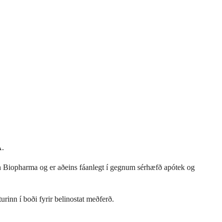
A.
ch Biopharma og er aðeins fáanlegt í gegnum sérhæfð apótek og
urinn í boði fyrir belinostat meðferð.