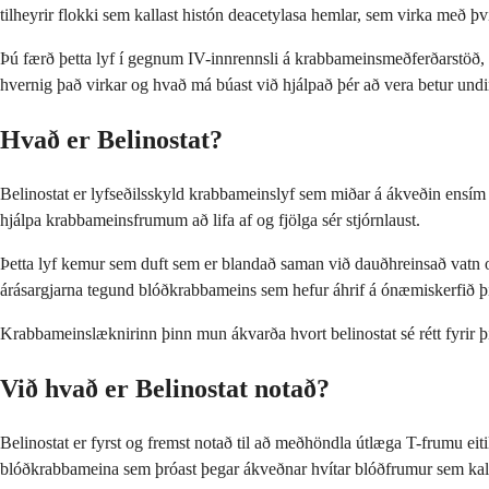
tilheyrir flokki sem kallast histón deacetylasa hemlar, sem virka með því
Þú færð þetta lyf í gegnum IV-innrennsli á krabbameinsmeðferðarstöð, þar
hvernig það virkar og hvað má búast við hjálpað þér að vera betur undi
Hvað er Belinostat?
Belinostat er lyfseðilsskyld krabbameinslyf sem miðar á ákveðin ensím i
hjálpa krabbameinsfrumum að lifa af og fjölga sér stjórnlaust.
Þetta lyf kemur sem duft sem er blandað saman við dauðhreinsað vatn og
árásargjarna tegund blóðkrabbameins sem hefur áhrif á ónæmiskerfið þi
Krabbameinslæknirinn þinn mun ákvarða hvort belinostat sé rétt fyrir 
Við hvað er Belinostat notað?
Belinostat er fyrst og fremst notað til að meðhöndla útlæga T-frumu ei
blóðkrabbameina sem þróast þegar ákveðnar hvítar blóðfrumur sem kal