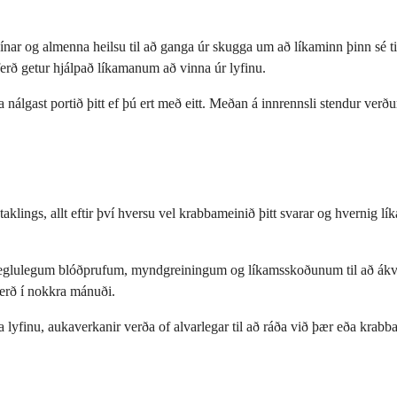
 þínar og almenna heilsu til að ganga úr skugga um að líkaminn þinn sé t
ðferð getur hjálpað líkamanum að vinna úr lyfinu.
lgast portið þitt ef þú ert með eitt. Meðan á innrennsli stendur verður þ
klings, allt eftir því hversu vel krabbameinið þitt svarar og hvernig líka
ulegum blóðprufum, myndgreiningum og líkamsskoðunum til að ákvarða 
ferð í nokkra mánuði.
 lyfinu, aukaverkanir verða of alvarlegar til að ráða við þær eða krabba