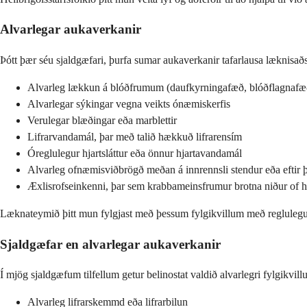
Alvarlegar aukaverkanir
Þótt þær séu sjaldgæfari, þurfa sumar aukaverkanir tafarlausa læknisað
Alvarleg lækkun á blóðfrumum (daufkyrningafæð, blóðflagnafæð
Alvarlegar sýkingar vegna veikts ónæmiskerfis
Verulegar blæðingar eða marblettir
Lifrarvandamál, þar með talið hækkuð lifrarensím
Óreglulegur hjartsláttur eða önnur hjartavandamál
Alvarleg ofnæmisviðbrögð meðan á innrennsli stendur eða eftir 
Æxlisrofseinkenni, þar sem krabbameinsfrumur brotna niður of h
Læknateymið þitt mun fylgjast með þessum fylgikvillum með regluleg
Sjaldgæfar en alvarlegar aukaverkanir
Í mjög sjaldgæfum tilfellum getur belinostat valdið alvarlegri fylgikvil
Alvarleg lifrarskemmd eða lifrarbilun