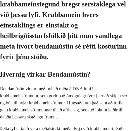
krabbameinstegund bregst sérstaklega vel
við þessu lyfi. Krabbamein hvers
einstaklings er einstakt og
heilbrigðisstarfsfólkið þitt mun vandlega
meta hvort bendamústín sé rétti kosturinn
fyrir þína stöðu.
Hvernig virkar Bendamústín?
Bendamústín virkar með því að miða á DNA inni í
krabbameinsfrumum, sem gerir það ómögulegt fyrir þær að skipta sér
og búa til nýjar krabbameinsfrumur. Hugsaðu um það sem að trufla
getu krabbameinsfrumunnar til að afrita sig, sem að lokum leiðir til
dauða þessara skaðlegu frumna.
Þetta lyf er talið vera meðalsterkt meðal lyfja við krabbameini. Það er