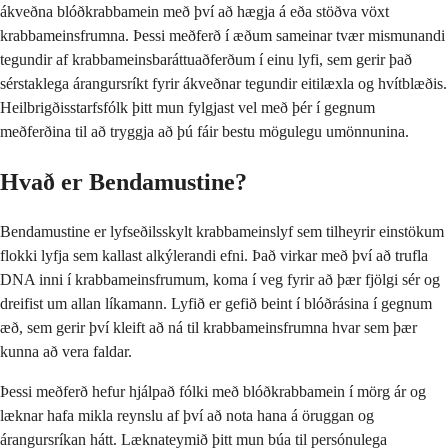
ákveðna blóðkrabbamein með því að hægja á eða stöðva vöxt
krabbameinsfrumna. Þessi meðferð í æðum sameinar tvær mismunandi
tegundir af krabbameinsbaráttuaðferðum í einu lyfi, sem gerir það
sérstaklega árangursríkt fyrir ákveðnar tegundir eitilæxla og hvítblæðis.
Heilbrigðisstarfsfólk þitt mun fylgjast vel með þér í gegnum
meðferðina til að tryggja að þú fáir bestu mögulegu umönnunina.
Hvað er Bendamustine?
Bendamustine er lyfseðilsskylt krabbameinslyf sem tilheyrir einstökum
flokki lyfja sem kallast alkýlerandi efni. Það virkar með því að trufla
DNA inni í krabbameinsfrumum, koma í veg fyrir að þær fjölgi sér og
dreifist um allan líkamann. Lyfið er gefið beint í blóðrásina í gegnum
æð, sem gerir því kleift að ná til krabbameinsfrumna hvar sem þær
kunna að vera faldar.
Þessi meðferð hefur hjálpað fólki með blóðkrabbamein í mörg ár og
læknar hafa mikla reynslu af því að nota hana á öruggan og
árangursríkan hátt. Læknateymið þitt mun búa til persónulega