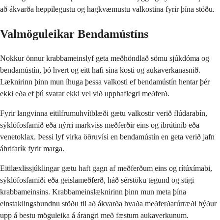
að ákvarða heppilegustu og hagkvæmustu valkostina fyrir þína stöðu.
Valmöguleikar Bendamústíns
Nokkur önnur krabbameinslyf geta meðhöndlað sömu sjúkdóma og
bendamústín, þó hvert og eitt hafi sína kosti og aukaverkanasnið.
Læknirinn þinn mun íhuga þessa valkosti ef bendamústín hentar þér
ekki eða ef þú svarar ekki vel við upphaflegri meðferð.
Fyrir langvinna eitilfrumuhvítblæði gætu valkostir verið flúdarabín,
sýklófosfamíð eða nýrri markviss meðferðir eins og ibrútiníb eða
venetoklax. Þessi lyf virka öðruvísi en bendamústín en geta verið jafn
áhrifarík fyrir marga.
Eitilæxlissjúklingar gætu haft gagn af meðferðum eins og rítúxímabi,
sýklófosfamíði eða geislameðferð, háð sérstöku tegund og stigi
krabbameinsins. Krabbameinslæknirinn þinn mun meta þína
einstaklingsbundnu stöðu til að ákvarða hvaða meðferðarúrræði býður
upp á bestu möguleika á árangri með fæstum aukaverkunum.