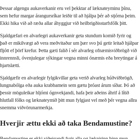
Þessar algengu aukaverkanir eru vel þekktar af læknateyminu þínu,
sem hefur margar árangursríkar leiðir til að hjálpa þér að stjórna þeim.
Ekki hika við að ræða allar áhyggjur við heilbrigðisstarfsfólk þitt.
Sjaldgæfari en alvarlegri aukaverkanir geta stundum komið fyrir og
það er mikilvægt að vera meðvitaður um þær svo þú getir leitað hjálpar
fljótt ef þörf krefur. Þetta gæti falið í sér alvarleg ofnæmisviðbrögð við
innrennsli, óvenjulegar sýkingar vegna minni ónæmis eða breytingar á
hjartslætti.
Sjaldgæfir en alvarlegir fylgikvillar geta verið alvarleg húðviðbrögð,
lungnabólga eða auka krabbamein sem gætu þróast árum síðar. Þó að
þessir möguleikar hljómi ógnvekjandi, hafa þeir aðeins áhrif á lítið
hlutfall fólks og læknateymið þitt mun fylgjast vel með þér vegna allra
snemma viðvörunarmerkja.
Hverjir ættu ekki að taka Bendamustine?
Bendamustine er ekki viðeigandi fyrir alla og læknirinn þinn mun