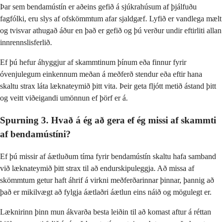
Þar sem bendamústín er aðeins gefið á sjúkrahúsum af þjálfuðu
fagfólki, eru slys af ofskömmtum afar sjaldgæf. Lyfið er vandlega mælt
og tvisvar athugað áður en það er gefið og þú verður undir eftirliti allan
innrennslisferlið.
Ef þú hefur áhyggjur af skammtinum þínum eða finnur fyrir
óvenjulegum einkennum meðan á meðferð stendur eða eftir hana
skaltu strax láta læknateymið þitt vita. Þeir geta fljótt metið ástand þitt
og veitt viðeigandi umönnun ef þörf er á.
Spurning 3. Hvað á ég að gera ef ég missi af skammti
af bendamústíni?
Ef þú missir af áætluðum tíma fyrir bendamústín skaltu hafa samband
við læknateymið þitt strax til að endurskipuleggja. Að missa af
skömmtum getur haft áhrif á virkni meðferðarinnar þinnar, þannig að
það er mikilvægt að fylgja áætlaðri áætlun eins náið og mögulegt er.
Læknirinn þinn mun ákvarða besta leiðin til að komast aftur á réttan