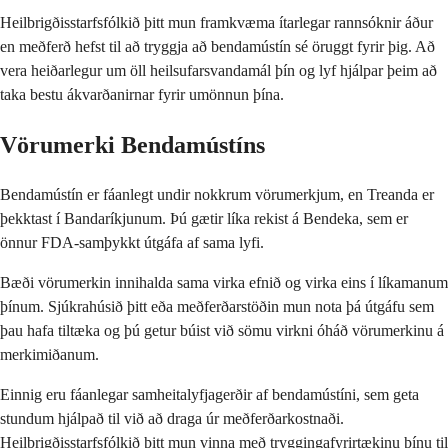
Heilbrigðisstarfsfólkið þitt mun framkvæma ítarlegar rannsóknir áður
en meðferð hefst til að tryggja að bendamústín sé öruggt fyrir þig. Að
vera heiðarlegur um öll heilsufarsvandamál þín og lyf hjálpar þeim að
taka bestu ákvarðanirnar fyrir umönnun þína.
Vörumerki Bendamústíns
Bendamústín er fáanlegt undir nokkrum vörumerkjum, en Treanda er
þekktast í Bandaríkjunum. Þú gætir líka rekist á Bendeka, sem er
önnur FDA-samþykkt útgáfa af sama lyfi.
Bæði vörumerkin innihalda sama virka efnið og virka eins í líkamanum
þínum. Sjúkrahúsið þitt eða meðferðarstöðin mun nota þá útgáfu sem
þau hafa tiltæka og þú getur búist við sömu virkni óháð vörumerkinu á
merkimiðanum.
Einnig eru fáanlegar samheitalyfjagerðir af bendamústíni, sem geta
stundum hjálpað til við að draga úr meðferðarkostnaði.
Heilbrigðisstarfsfólkið þitt mun vinna með tryggingafyrirtækinu þínu til