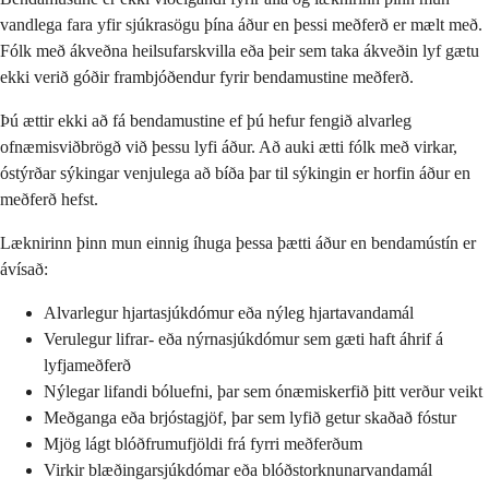
vandlega fara yfir sjúkrasögu þína áður en þessi meðferð er mælt með.
Fólk með ákveðna heilsufarskvilla eða þeir sem taka ákveðin lyf gætu
ekki verið góðir frambjóðendur fyrir bendamustine meðferð.
Þú ættir ekki að fá bendamustine ef þú hefur fengið alvarleg
ofnæmisviðbrögð við þessu lyfi áður. Að auki ætti fólk með virkar,
óstýrðar sýkingar venjulega að bíða þar til sýkingin er horfin áður en
meðferð hefst.
Læknirinn þinn mun einnig íhuga þessa þætti áður en bendamústín er
ávísað:
Alvarlegur hjartasjúkdómur eða nýleg hjartavandamál
Verulegur lifrar- eða nýrnasjúkdómur sem gæti haft áhrif á
lyfjameðferð
Nýlegar lifandi bóluefni, þar sem ónæmiskerfið þitt verður veikt
Meðganga eða brjóstagjöf, þar sem lyfið getur skaðað fóstur
Mjög lágt blóðfrumufjöldi frá fyrri meðferðum
Virkir blæðingarsjúkdómar eða blóðstorknunarvandamál