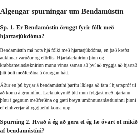
Algengar spurningar um Bendamústín
Sp. 1. Er Bendamústín öruggt fyrir fólk með
hjartasjúkdóma?
Bendamústín má nota hjá fólki með hjartasjúkdóma, en það krefst
aukinnar varúðar og eftirlits. Hjartalæknirinn þinn og
krabbameinslæknirinn munu vinna saman að því að tryggja að hjartað
þitt þoli meðferðina á öruggan hátt.
Áður en þú byrjar á bendamústíni þarftu líklega að fara í hjartapróf til
að koma á grunnlínu. Læknateymið þitt mun fylgjast með hjartanu
þínu í gegnum meðferðina og gæti breytt umönnunaráætluninni þinni
ef einhverjar áhyggjuefni koma upp.
Spurning 2. Hvað á ég að gera ef ég fæ óvart of mikið
af bendamústíni?