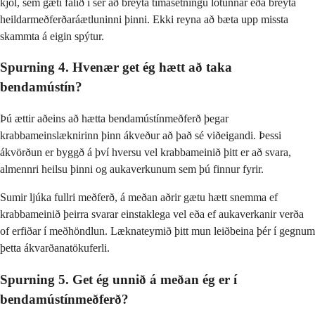
kjöl, sem gæti falið í sér að breyta tímasetningu lotunnar eða breyta
heildarmeðferðaráætluninni þinni. Ekki reyna að bæta upp missta
skammta á eigin spýtur.
Spurning 4. Hvenær get ég hætt að taka
bendamústín?
Þú ættir aðeins að hætta bendamústínmeðferð þegar
krabbameinslæknirinn þinn ákveður að það sé viðeigandi. Þessi
ákvörðun er byggð á því hversu vel krabbameinið þitt er að svara,
almennri heilsu þinni og aukaverkunum sem þú finnur fyrir.
Sumir ljúka fullri meðferð, á meðan aðrir gætu hætt snemma ef
krabbameinið þeirra svarar einstaklega vel eða ef aukaverkanir verða
of erfiðar í meðhöndlun. Læknateymið þitt mun leiðbeina þér í gegnum
þetta ákvarðanatökuferli.
Spurning 5. Get ég unnið á meðan ég er í
bendamústínmeðferð?