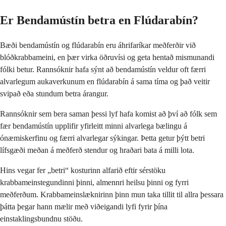
Er Bendamústín betra en Flúdarabín?
Bæði bendamústín og flúdarabín eru áhrifaríkar meðferðir við
blóðkrabbameini, en þær virka öðruvísi og geta hentað mismunandi
fólki betur. Rannsóknir hafa sýnt að bendamústín veldur oft færri
alvarlegum aukaverkunum en flúdarabín á sama tíma og það veitir
svipað eða stundum betra árangur.
Rannsóknir sem bera saman þessi lyf hafa komist að því að fólk sem
fær bendamústín upplifir yfirleitt minni alvarlega bælingu á
ónæmiskerfinu og færri alvarlegar sýkingar. Þetta getur þýtt betri
lífsgæði meðan á meðferð stendur og hraðari bata á milli lota.
Hins vegar fer „betri“ kosturinn alfarið eftir sérstöku
krabbameinstegundinni þinni, almennri heilsu þinni og fyrri
meðferðum. Krabbameinslæknirinn þinn mun taka tillit til allra þessara
þátta þegar hann mælir með viðeigandi lyfi fyrir þína
einstaklingsbundnu stöðu.