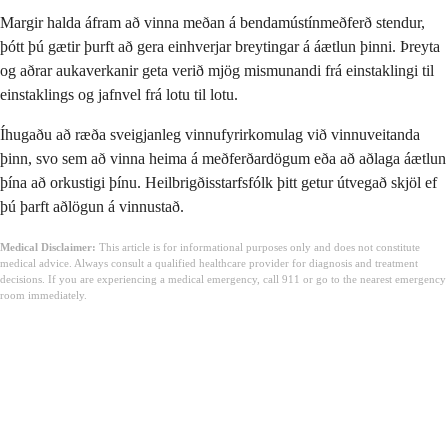
Margir halda áfram að vinna meðan á bendamústínmeðferð stendur,
þótt þú gætir þurft að gera einhverjar breytingar á áætlun þinni. Þreyta
og aðrar aukaverkanir geta verið mjög mismunandi frá einstaklingi til
einstaklings og jafnvel frá lotu til lotu.
Íhugaðu að ræða sveigjanleg vinnufyrirkomulag við vinnuveitanda
þinn, svo sem að vinna heima á meðferðardögum eða að aðlaga áætlun
þína að orkustigi þínu. Heilbrigðisstarfsfólk þitt getur útvegað skjöl ef
þú þarft aðlögun á vinnustað.
Medical Disclaimer:
This article is for informational purposes only and does not constitute
medical advice. Always consult a qualified healthcare provider for diagnosis and treatment
decisions. If you are experiencing a medical emergency, call 911 or go to the nearest emergency
room immediately.