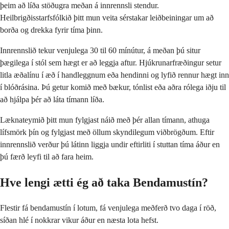
þeim að líða stöðugra meðan á innrennsli stendur.
Heilbrigðisstarfsfólkið þitt mun veita sérstakar leiðbeiningar um að
borða og drekka fyrir tíma þinn.
Innrennslið tekur venjulega 30 til 60 mínútur, á meðan þú situr
þægilega í stól sem hægt er að leggja aftur. Hjúkrunarfræðingur setur
litla æðalínu í æð í handleggnum eða hendinni og lyfið rennur hægt inn
í blóðrásina. Þú getur komið með bækur, tónlist eða aðra rólega iðju til
að hjálpa þér að láta tímann líða.
Læknateymið þitt mun fylgjast náið með þér allan tímann, athuga
lífsmörk þín og fylgjast með öllum skyndilegum viðbrögðum. Eftir
innrennslið verður þú látinn liggja undir eftirliti í stuttan tíma áður en
þú færð leyfi til að fara heim.
Hve lengi ætti ég að taka Bendamustín?
Flestir fá bendamustín í lotum, fá venjulega meðferð tvo daga í röð,
síðan hlé í nokkrar vikur áður en næsta lota hefst.