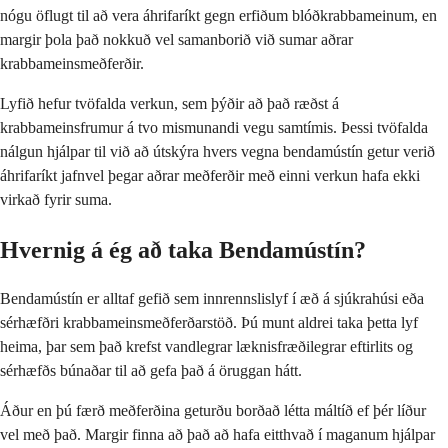
nógu öflugt til að vera áhrifaríkt gegn erfiðum blóðkrabbameinum, en
margir þola það nokkuð vel samanborið við sumar aðrar
krabbameinsmeðferðir.
Lyfið hefur tvöfalda verkun, sem þýðir að það ræðst á
krabbameinsfrumur á tvo mismunandi vegu samtímis. Þessi tvöfalda
nálgun hjálpar til við að útskýra hvers vegna bendamústín getur verið
áhrifaríkt jafnvel þegar aðrar meðferðir með einni verkun hafa ekki
virkað fyrir suma.
Hvernig á ég að taka Bendamústín?
Bendamústín er alltaf gefið sem innrennslislyf í æð á sjúkrahúsi eða
sérhæfðri krabbameinsmeðferðarstöð. Þú munt aldrei taka þetta lyf
heima, þar sem það krefst vandlegrar læknisfræðilegrar eftirlits og
sérhæfðs búnaðar til að gefa það á öruggan hátt.
Áður en þú færð meðferðina geturðu borðað létta máltíð ef þér líður
vel með það. Margir finna að það að hafa eitthvað í maganum hjálpar