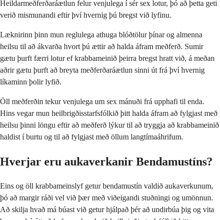
Heildarmeðferðaráætlun felur venjulega í sér sex lotur, þó að þetta geti
verið mismunandi eftir því hvernig þú bregst við lyfinu.
Læknirinn þinn mun reglulega athuga blóðtölur þínar og almenna
heilsu til að ákvarða hvort þú ættir að halda áfram meðferð. Sumir
gætu þurft færri lotur ef krabbameinið þeirra bregst hratt við, á meðan
aðrir gætu þurft að breyta meðferðaráætlun sinni út frá því hvernig
líkaminn þolir lyfið.
Öll meðferðin tekur venjulega um sex mánuði frá upphafi til enda.
Hins vegar mun heilbrigðisstarfsfólkið þitt halda áfram að fylgjast með
heilsu þinni löngu eftir að meðferð lýkur til að tryggja að krabbameinið
haldist í burtu og til að fylgjast með öllum langtímaáhrifum.
Hverjar eru aukaverkanir Bendamustíns?
Eins og öll krabbameinslyf getur bendamustín valdið aukaverkunum,
þó að margir ráði vel við þær með viðeigandi stuðningi og umönnun.
Að skilja hvað má búast við getur hjálpað þér að undirbúa þig og vita