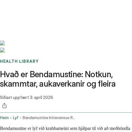
Benchmarks
Stories
FAQ
Sign up / Log in
HEALTH LIBRARY
Hvað er Bendamustine: Notkun,
skammtar, aukaverkanir og fleira
Síðast uppfært
3. apríl 2026
Heim
Lyf
Bendamustine Intravenous Route
Bendamustine er lyf við krabbameini sem hjálpar til við að meðhöndla