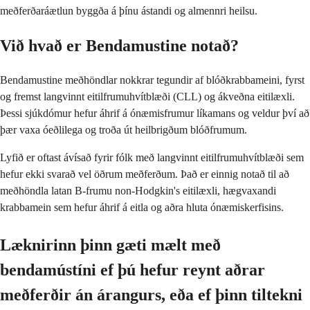
meðferðaráætlun byggða á þínu ástandi og almennri heilsu.
Við hvað er Bendamustine notað?
Bendamustine meðhöndlar nokkrar tegundir af blóðkrabbameini, fyrst
og fremst langvinnt eitilfrumuhvítblæði (CLL) og ákveðna eitilæxli.
Þessi sjúkdómur hefur áhrif á ónæmisfrumur líkamans og veldur því að
þær vaxa óeðlilega og troða út heilbrigðum blóðfrumum.
Lyfið er oftast ávísað fyrir fólk með langvinnt eitilfrumuhvítblæði sem
hefur ekki svarað vel öðrum meðferðum. Það er einnig notað til að
meðhöndla latan B-frumu non-Hodgkin's eitilæxli, hægvaxandi
krabbamein sem hefur áhrif á eitla og aðra hluta ónæmiskerfisins.
Læknirinn þinn gæti mælt með
bendamústíni ef þú hefur reynt aðrar
meðferðir án árangurs, eða ef þinn tiltekni