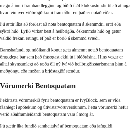
magn á innri framhandlegginn og bíðið í 24 klukkustundir til að athuga
hvort einhver viðbrögð komi fram áður en það er notað víðar.
Þú ættir líka að forðast að nota bentoquatam á skemmdri, ertri eða
sýktri húð. Lyfið virkar best á heilbrigða, óskemmda húð og getur
valdið frekari ertingu ef það er borið á skemmd svæði.
Barnshafandi og mjólkandi konur geta almennt notað bentoquatam
örugglega þar sem það frásogast ekki út í blóðrásina. Hins vegar er
alltaf skynsamlegt að ræða öll ný lyf við heilbrigðisstarfsmann þinn á
meðgöngu eða meðan á brjóstagjöf stendur.
Vörumerki Bentoquatam
Þekktasta vörumerkið fyrir bentoquatam er IvyBlock, sem er víða
fáanlegt í apótekum og útivistarvöruverslunum. Þetta vörumerki hefur
verið aðalframleiðandi bentoquatam vara í mörg ár.
Þú gætir líka fundið samheitalyf af bentoquatam eða jafngildi