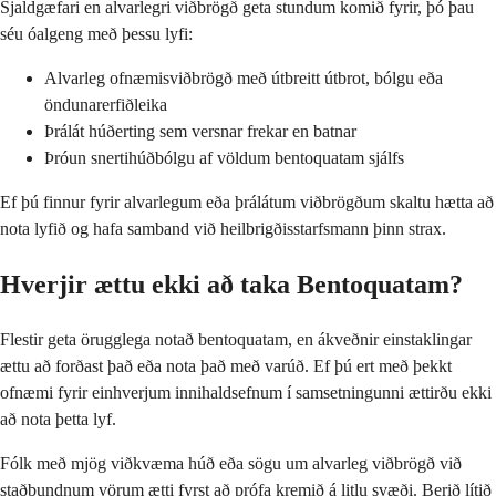
Sjaldgæfari en alvarlegri viðbrögð geta stundum komið fyrir, þó þau
séu óalgeng með þessu lyfi:
Alvarleg ofnæmisviðbrögð með útbreitt útbrot, bólgu eða
öndunarerfiðleika
Þrálát húðerting sem versnar frekar en batnar
Þróun snertihúðbólgu af völdum bentoquatam sjálfs
Ef þú finnur fyrir alvarlegum eða þrálátum viðbrögðum skaltu hætta að
nota lyfið og hafa samband við heilbrigðisstarfsmann þinn strax.
Hverjir ættu ekki að taka Bentoquatam?
Flestir geta örugglega notað bentoquatam, en ákveðnir einstaklingar
ættu að forðast það eða nota það með varúð. Ef þú ert með þekkt
ofnæmi fyrir einhverjum innihaldsefnum í samsetningunni ættirðu ekki
að nota þetta lyf.
Fólk með mjög viðkvæma húð eða sögu um alvarleg viðbrögð við
staðbundnum vörum ætti fyrst að prófa kremið á litlu svæði. Berið lítið