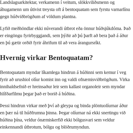
Landslagsarkitektar, verkamenn í veitum, slökkviliðsmenn og
áhugamenn um útivist treysta oft á bentoquatam sem fyrstu varnarlínu
gegn húðviðbrögðum af völdum plantna.
Lyfið meðhöndlar ekki núverandi útbrot eða önnur húðsjúkdóma. Það
er eingöngu fyrirbyggjandi, sem þýðir að þú þarft að bera það á áður
en þú gætir orðið fyrir áhrifum til að vera árangursríkt.
Hvernig virkar Bentoquatam?
Bentoquatam myndar líkamlega hindrun á húðinni sem kemur í veg
fyrir að urushiol olíur komist inn og valdi ofnæmisviðbrögðum. Virka
innihaldsefnið er hreinsaður leir sem kallast organoleir sem myndar
hlífðarfilmu þegar það er borið á húðina.
Þessi hindrun virkar með því að gleypa og binda plöntuolíurnar áður
en þær ná til húðfrumna þinna. Þegar olíurnar ná ekki snertingu við
húðina þína, veldur ónæmiskerfið ekki bólgusvari sem veldur
einkennandi útbrotum, bólgu og blöðrumyndun.