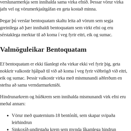
verslunarmerkja sem innihalda sama virka efnið. Þessar vörur virka
jafn vel og vörumerkjaútgáfan en geta kostað minna.
Þegar þú verslar bentoquatam skaltu leita að vörum sem segja
greinilega að þær innihaldi bentoquatam sem virkt efni og eru
sérstaklega merktar til að koma í veg fyrir eitri, eik og sumac.
Valmöguleikar Bentoquatam
Ef bentoquatam er ekki fáanlegt eða virkar ekki vel fyrir þig, geta
nokkrir valkostir hjálpað til við að koma í veg fyrir viðbrögð við eitri,
eik og sumac. Þessir valkostir virka með mismunandi aðferðum en
stefna að sama verndarmarkmiði.
Hindrunarkrem og húðkrem sem innihalda mismunandi virk efni eru
meðal annars:
Vörur með quaternium-18 bentóníti, sem skapar svipaða
leirhindrun
Sinkoxíð-undirstaða krem sem mynda líkamlega hindrun