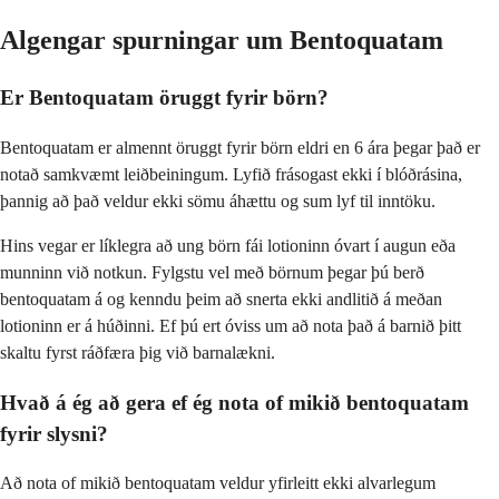
Algengar spurningar um Bentoquatam
Er Bentoquatam öruggt fyrir börn?
Bentoquatam er almennt öruggt fyrir börn eldri en 6 ára þegar það er
notað samkvæmt leiðbeiningum. Lyfið frásogast ekki í blóðrásina,
þannig að það veldur ekki sömu áhættu og sum lyf til inntöku.
Hins vegar er líklegra að ung börn fái lotioninn óvart í augun eða
munninn við notkun. Fylgstu vel með börnum þegar þú berð
bentoquatam á og kenndu þeim að snerta ekki andlitið á meðan
lotioninn er á húðinni. Ef þú ert óviss um að nota það á barnið þitt
skaltu fyrst ráðfæra þig við barnalækni.
Hvað á ég að gera ef ég nota of mikið bentoquatam
fyrir slysni?
Að nota of mikið bentoquatam veldur yfirleitt ekki alvarlegum