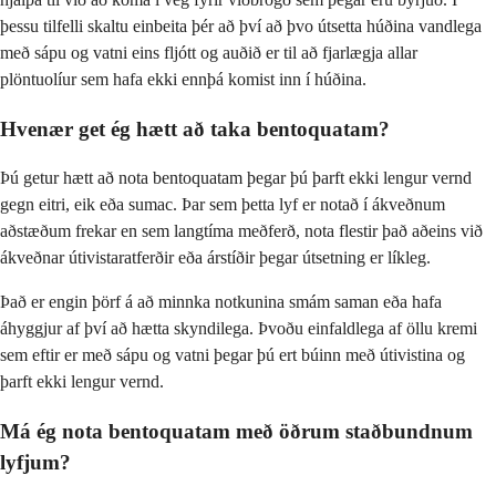
þessu tilfelli skaltu einbeita þér að því að þvo útsetta húðina vandlega
með sápu og vatni eins fljótt og auðið er til að fjarlægja allar
plöntuolíur sem hafa ekki ennþá komist inn í húðina.
Hvenær get ég hætt að taka bentoquatam?
Þú getur hætt að nota bentoquatam þegar þú þarft ekki lengur vernd
gegn eitri, eik eða sumac. Þar sem þetta lyf er notað í ákveðnum
aðstæðum frekar en sem langtíma meðferð, nota flestir það aðeins við
ákveðnar útivistaratferðir eða árstíðir þegar útsetning er líkleg.
Það er engin þörf á að minnka notkunina smám saman eða hafa
áhyggjur af því að hætta skyndilega. Þvoðu einfaldlega af öllu kremi
sem eftir er með sápu og vatni þegar þú ert búinn með útivistina og
þarft ekki lengur vernd.
Má ég nota bentoquatam með öðrum staðbundnum
lyfjum?