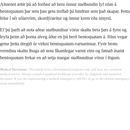
Almennt ættir þú að forðast að bera önnur staðbundin lyf ofan á
bentoquatam þar sem þau geta truflað þá hindrun sem það skapar. Þetta
felur í sér sólarvörn, skordýraeitur og önnur krem eða smyrsl.
Ef þú þarft að nota aðrar staðbundnar vörur skaltu bera þær á fyrst og
leyfa þeim að þorna alveg áður en þú berð bentoquatam á. Hins vegar
getur þetta dregið úr virkni bentoquatam-varnarinnar. Fyrir bestu
verndina skaltu íhuga að nota líkamlegar varnir eins og fatnað ásamt
bentoquatam frekar en að setja margar staðbundnar vörur í lögum.
Medical Disclaimer:
This article is for informational purposes only and does not constitute
medical advice. Always consult a qualified healthcare provider for diagnosis and treatment
decisions. If you are experiencing a medical emergency, call 911 or go to the nearest emergency
room immediately.