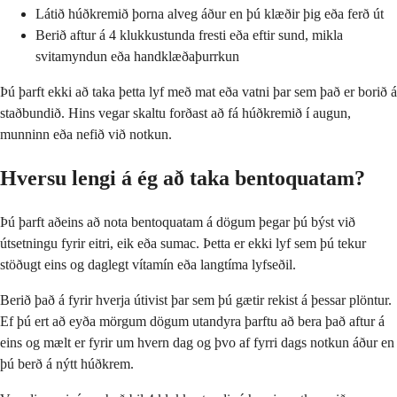
Látið húðkremið þorna alveg áður en þú klæðir þig eða ferð út
Berið aftur á 4 klukkustunda fresti eða eftir sund, mikla
svitamyndun eða handklæðaþurrkun
Þú þarft ekki að taka þetta lyf með mat eða vatni þar sem það er borið á
staðbundið. Hins vegar skaltu forðast að fá húðkremið í augun,
munninn eða nefið við notkun.
Hversu lengi á ég að taka bentoquatam?
Þú þarft aðeins að nota bentoquatam á dögum þegar þú býst við
útsetningu fyrir eitri, eik eða sumac. Þetta er ekki lyf sem þú tekur
stöðugt eins og daglegt vítamín eða langtíma lyfseðil.
Berið það á fyrir hverja útivist þar sem þú gætir rekist á þessar plöntur.
Ef þú ert að eyða mörgum dögum utandyra þarftu að bera það aftur á
eins og mælt er fyrir um hvern dag og þvo af fyrri dags notkun áður en
þú berð á nýtt húðkrem.