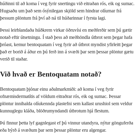
húðinni til að koma í veg fyrir snertingu við eitraðan rós, eik og sumac.
Hugsaðu um það sem ósýnilegan skjöld sem hindrar olíurnar frá
þessum plöntum frá því að ná til húðarinnar í fyrsta lagi.
Þessi leirblandaða húðkrem virkar öðruvísi en meðferðir sem þú gætir
notað eftir útsetningu. Í stað þess að meðhöndla útbrot sem þegar hafa
þróast, kemur bentoquatam í veg fyrir að útbrot myndist yfirleitt þegar
það er borið á áður en þú ferð inn á svæði þar sem þessar plöntur gætu
verið til staðar.
Við hvað er Bentoquatam notað?
Bentoquatam þjónar einu aðalmarkmiði: að koma í veg fyrir
ofnæmisdermatítis af völdum eitraðrar rós, eik og sumac. Þessar
plöntur innihalda olíukennda plastefni sem kallast urushiol sem veldur
kunnuglegu kláða, blöðrumyndandi útbrotum hjá flestum.
Þú finnur þetta lyf gagnlegast ef þú vinnur utandyra, nýtur gönguferða
eða býrð á svæðum þar sem þessar plöntur eru algengar.