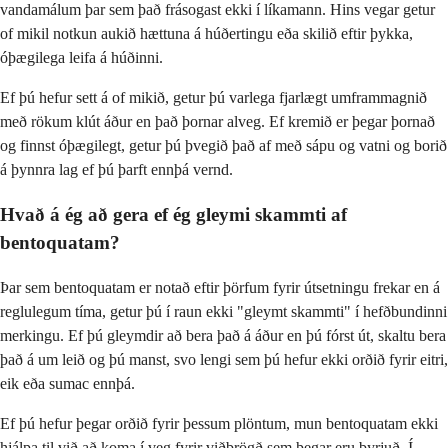
vandamálum þar sem það frásogast ekki í líkamann. Hins vegar getur
of mikil notkun aukið hættuna á húðertingu eða skilið eftir þykka,
óþægilega leifa á húðinni.
Ef þú hefur sett á of mikið, getur þú varlega fjarlægt umframmagnið
með rökum klút áður en það þornar alveg. Ef kremið er þegar þornað
og finnst óþægilegt, getur þú þvegið það af með sápu og vatni og borið
á þynnra lag ef þú þarft ennþá vernd.
Hvað á ég að gera ef ég gleymi skammti af
bentoquatam?
Þar sem bentoquatam er notað eftir þörfum fyrir útsetningu frekar en á
reglulegum tíma, getur þú í raun ekki "gleymt skammti" í hefðbundinni
merkingu. Ef þú gleymdir að bera það á áður en þú fórst út, skaltu bera
það á um leið og þú manst, svo lengi sem þú hefur ekki orðið fyrir eitri,
eik eða sumac ennþá.
Ef þú hefur þegar orðið fyrir þessum plöntum, mun bentoquatam ekki
hjálpa til við að koma í veg fyrir viðbrögð sem þegar eru byrjuð. Í