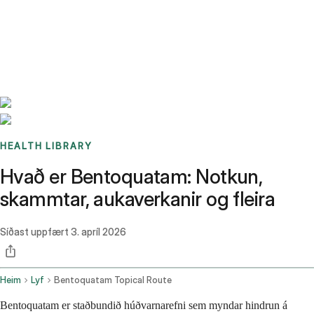
Benchmarks
Stories
FAQ
Sign up / Log in
HEALTH LIBRARY
Hvað er Bentoquatam: Notkun,
skammtar, aukaverkanir og fleira
Síðast uppfært
3. apríl 2026
Heim
Lyf
Bentoquatam Topical Route
Bentoquatam er staðbundið húðvarnarefni sem myndar hindrun á