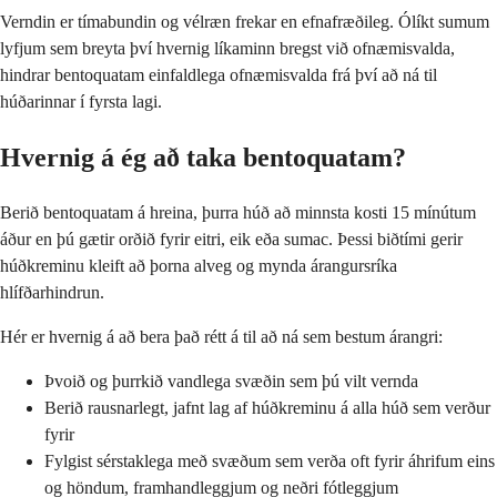
Verndin er tímabundin og vélræn frekar en efnafræðileg. Ólíkt sumum
lyfjum sem breyta því hvernig líkaminn bregst við ofnæmisvalda,
hindrar bentoquatam einfaldlega ofnæmisvalda frá því að ná til
húðarinnar í fyrsta lagi.
Hvernig á ég að taka bentoquatam?
Berið bentoquatam á hreina, þurra húð að minnsta kosti 15 mínútum
áður en þú gætir orðið fyrir eitri, eik eða sumac. Þessi biðtími gerir
húðkreminu kleift að þorna alveg og mynda árangursríka
hlífðarhindrun.
Hér er hvernig á að bera það rétt á til að ná sem bestum árangri:
Þvoið og þurrkið vandlega svæðin sem þú vilt vernda
Berið rausnarlegt, jafnt lag af húðkreminu á alla húð sem verður
fyrir
Fylgist sérstaklega með svæðum sem verða oft fyrir áhrifum eins
og höndum, framhandleggjum og neðri fótleggjum