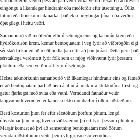
varnaraðferðir vegna þess að það veitir virka vernd frekar en að treysta
eingöngu á líkamlegar hindranir eða meðferðir eftir útsetningu. Ólíkt
fötum eða hönskum takmarkar það ekki hreyfingar þínar eða verður
óþægilegt í heitu veðri.
Samanborið við meðferðir eftir útsetningu eins og kalamín krem eða
hýdrókortisón krem, kemur bentoquatam í veg fyrir að viðbrögðin eigi
sér stað frekar en að meðhöndla þau eftir að þau þróast. Þetta gerir það
sérstaklega verðmætt fyrir fólk sem er mjög viðkvæmt fyrir þessum
plöntum eða sem verður oft fyrir útsetningu.
Helsta takmörkunin samanborið við líkamlegar hindranir eins og fatnað
er að bentoquatam þarf að bera á aftur á nokkurra klukkutíma fresti og
getur fjarlægst með svita eða vatni. Verndandi fatnaður veitir
langvarandi vernd en er kannski ekki raunhæfur í öllum aðstæðum.
Besti kosturinn þinn fer eftir sérstökum þörfum þínum, lengd
útivistunar þinnar og hversu viðkvæmur þú ert fyrir þessum plöntum.
Margir komast að því að samsetning bentoquatam með öðrum
verndarráðstöfunum veitir þeim yfirgripsmestu verndina.