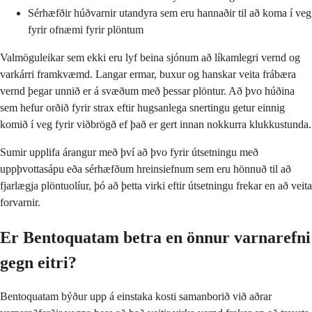
Sérhæfðir húðvarnir utandyra sem eru hannaðir til að koma í veg
fyrir ofnæmi fyrir plöntum
Valmöguleikar sem ekki eru lyf beina sjónum að líkamlegri vernd og
varkárri framkvæmd. Langar ermar, buxur og hanskar veita frábæra
vernd þegar unnið er á svæðum með þessar plöntur. Að þvo húðina
sem hefur orðið fyrir strax eftir hugsanlega snertingu getur einnig
komið í veg fyrir viðbrögð ef það er gert innan nokkurra klukkustunda.
Sumir upplifa árangur með því að þvo fyrir útsetningu með
uppþvottasápu eða sérhæfðum hreinsiefnum sem eru hönnuð til að
fjarlægja plöntuolíur, þó að þetta virki eftir útsetningu frekar en að veita
forvarnir.
Er Bentoquatam betra en önnur varnarefni
gegn eitri?
Bentoquatam býður upp á einstaka kosti samanborið við aðrar