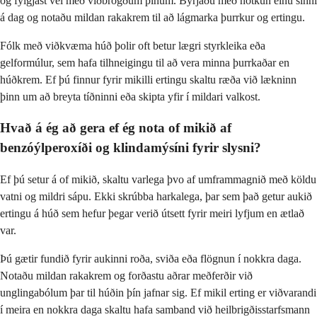
og fylgjast vel með viðbrögðum þínum. Byrjaðu með notkun einu sinni
á dag og notaðu mildan rakakrem til að lágmarka þurrkur og ertingu.
Fólk með viðkvæma húð þolir oft betur lægri styrkleika eða
gelformúlur, sem hafa tilhneigingu til að vera minna þurrkaðar en
húðkrem. Ef þú finnur fyrir mikilli ertingu skaltu ræða við lækninn
þinn um að breyta tíðninni eða skipta yfir í mildari valkost.
Hvað á ég að gera ef ég nota of mikið af
benzóýlperoxíði og klindamýsíni fyrir slysni?
Ef þú setur á of mikið, skaltu varlega þvo af umframmagnið með köldu
vatni og mildri sápu. Ekki skrúbba harkalega, þar sem það getur aukið
ertingu á húð sem hefur þegar verið útsett fyrir meiri lyfjum en ætlað
var.
Þú gætir fundið fyrir aukinni roða, sviða eða flögnun í nokkra daga.
Notaðu mildan rakakrem og forðastu aðrar meðferðir við
unglingabólum þar til húðin þín jafnar sig. Ef mikil erting er viðvarandi
í meira en nokkra daga skaltu hafa samband við heilbrigðisstarfsmann