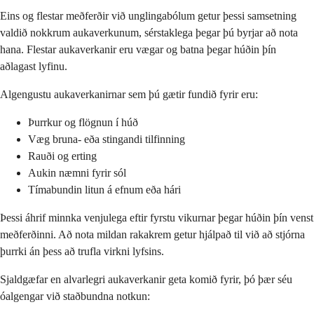
Eins og flestar meðferðir við unglingabólum getur þessi samsetning
valdið nokkrum aukaverkunum, sérstaklega þegar þú byrjar að nota
hana. Flestar aukaverkanir eru vægar og batna þegar húðin þín
aðlagast lyfinu.
Algengustu aukaverkanirnar sem þú gætir fundið fyrir eru:
Þurrkur og flögnun í húð
Væg bruna- eða stingandi tilfinning
Rauði og erting
Aukin næmni fyrir sól
Tímabundin litun á efnum eða hári
Þessi áhrif minnka venjulega eftir fyrstu vikurnar þegar húðin þín venst
meðferðinni. Að nota mildan rakakrem getur hjálpað til við að stjórna
þurrki án þess að trufla virkni lyfsins.
Sjaldgæfar en alvarlegri aukaverkanir geta komið fyrir, þó þær séu
óalgengar við staðbundna notkun: