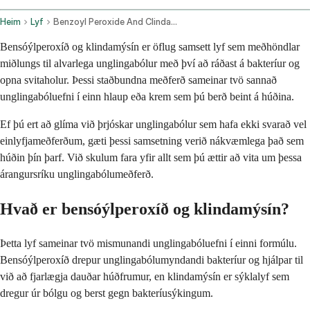
Heim
Lyf
Benzoyl Peroxide And Clindamycin Topical Application Route
Bensóýlperoxíð og klindamýsín er öflug samsett lyf sem meðhöndlar
miðlungs til alvarlega unglingabólur með því að ráðast á bakteríur og
opna svitaholur. Þessi staðbundna meðferð sameinar tvö sannað
unglingabóluefni í einn hlaup eða krem sem þú berð beint á húðina.
Ef þú ert að glíma við þrjóskar unglingabólur sem hafa ekki svarað vel
einlyfjameðferðum, gæti þessi samsetning verið nákvæmlega það sem
húðin þín þarf. Við skulum fara yfir allt sem þú ættir að vita um þessa
árangursríku unglingabólumeðferð.
Hvað er bensóýlperoxíð og klindamýsín?
Þetta lyf sameinar tvö mismunandi unglingabóluefni í einni formúlu.
Bensóýlperoxíð drepur unglingabólumyndandi bakteríur og hjálpar til
við að fjarlægja dauðar húðfrumur, en klindamýsín er sýklalyf sem
dregur úr bólgu og berst gegn bakteríusýkingum.