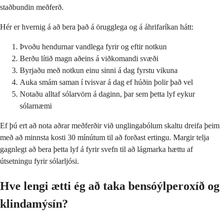
staðbundin meðferð.
Hér er hvernig á að bera það á örugglega og á áhrifaríkan hátt:
Þvoðu hendurnar vandlega fyrir og eftir notkun
Berðu lítið magn aðeins á viðkomandi svæði
Byrjaðu með notkun einu sinni á dag fyrstu vikuna
Auka smám saman í tvisvar á dag ef húðin þolir það vel
Notaðu alltaf sólarvörn á daginn, þar sem þetta lyf eykur
sólarnæmi
Ef þú ert að nota aðrar meðferðir við unglingabólum skaltu dreifa þeim
með að minnsta kosti 30 mínútum til að forðast ertingu. Margir telja
gagnlegt að bera þetta lyf á fyrir svefn til að lágmarka hættu af
útsetningu fyrir sólarljósi.
Hve lengi ætti ég að taka bensóýlperoxíð og
klindamýsín?