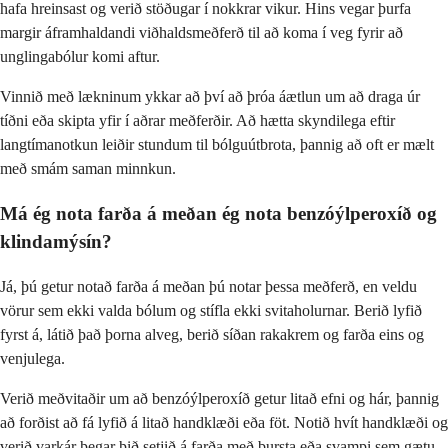
hafa hreinsast og verið stöðugar í nokkrar vikur. Hins vegar þurfa
margir áframhaldandi viðhaldsmeðferð til að koma í veg fyrir að
unglingabólur komi aftur.
Vinnið með lækninum ykkar að því að þróa áætlun um að draga úr
tíðni eða skipta yfir í aðrar meðferðir. Að hætta skyndilega eftir
langtímanotkun leiðir stundum til bólguútbrota, þannig að oft er mælt
með smám saman minnkun.
Má ég nota farða á meðan ég nota benzóýlperoxíð og
klindamýsín?
Já, þú getur notað farða á meðan þú notar þessa meðferð, en veldu
vörur sem ekki valda bólum og stífla ekki svitaholurnar. Berið lyfið
fyrst á, látið það þorna alveg, berið síðan rakakrem og farða eins og
venjulega.
Verið meðvitaðir um að benzóýlperoxíð getur litað efni og hár, þannig
að forðist að fá lyfið á litað handklæði eða föt. Notið hvít handklæði og
verið varkár þegar þið setjið á farða með bursta eða svampi sem gætu