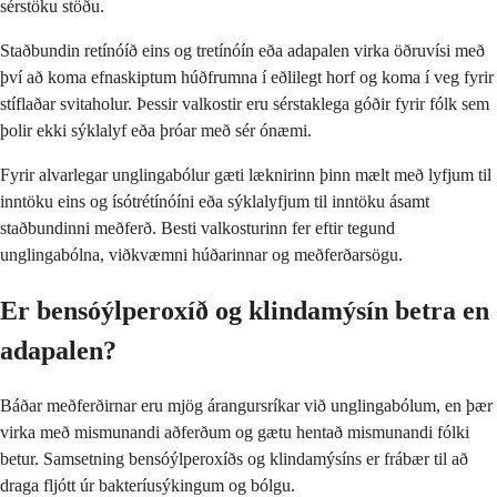
sérstöku stöðu.
Staðbundin retínóíð eins og tretínóín eða adapalen virka öðruvísi með
því að koma efnaskiptum húðfrumna í eðlilegt horf og koma í veg fyrir
stíflaðar svitaholur. Þessir valkostir eru sérstaklega góðir fyrir fólk sem
þolir ekki sýklalyf eða þróar með sér ónæmi.
Fyrir alvarlegar unglingabólur gæti læknirinn þinn mælt með lyfjum til
inntöku eins og ísótrétínóíni eða sýklalyfjum til inntöku ásamt
staðbundinni meðferð. Besti valkosturinn fer eftir tegund
unglingabólna, viðkvæmni húðarinnar og meðferðarsögu.
Er bensóýlperoxíð og klindamýsín betra en
adapalen?
Báðar meðferðirnar eru mjög árangursríkar við unglingabólum, en þær
virka með mismunandi aðferðum og gætu hentað mismunandi fólki
betur. Samsetning bensóýlperoxíðs og klindamýsíns er frábær til að
draga fljótt úr bakteríusýkingum og bólgu.