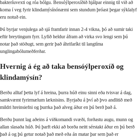
bakteríuvexti og róa bólgu. Bensóýlperoxíðið hjálpar einnig til við að
koma í veg fyrir klindamýsínónæmi sem stundum þróast þegar sýklalyf
eru notuð ein.
Þú byrjar venjulega að sjá framfarir innan 2-4 vikna, þó að sumir taki
eftir breytingum fyrr. Lyfið heldur áfram að virka svo lengi sem þú
notar það stöðugt, sem gerir það áhrifaríkt til langtíma
unglingabólumeðferðar.
Hvernig á ég að taka bensóýlperoxíð og
klindamýsín?
Berðu alltaf þetta lyf á hreina, þurra húð einu sinni eða tvisvar á dag,
samkvæmt fyrirmælum læknisins. Byrjaðu á því að þvo andlitið með
mildri hreinsiefni og þurrka það alveg áður en þú berð það á.
Berðu þunnt lag aðeins á viðkomandi svæði, forðastu augu, munn og
allan slasaða húð. Þú þarft ekki að borða neitt sérstakt áður en þú berð
það á og þú getur notað það með eða án matar þar sem það er