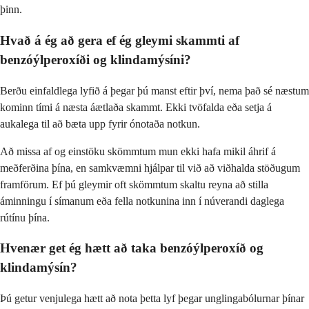
þinn.
Hvað á ég að gera ef ég gleymi skammti af
benzóýlperoxíði og klindamýsíni?
Berðu einfaldlega lyfið á þegar þú manst eftir því, nema það sé næstum
kominn tími á næsta áætlaða skammt. Ekki tvöfalda eða setja á
aukalega til að bæta upp fyrir ónotaða notkun.
Að missa af og einstöku skömmtum mun ekki hafa mikil áhrif á
meðferðina þína, en samkvæmni hjálpar til við að viðhalda stöðugum
framförum. Ef þú gleymir oft skömmtum skaltu reyna að stilla
áminningu í símanum eða fella notkunina inn í núverandi daglega
rútínu þína.
Hvenær get ég hætt að taka benzóýlperoxíð og
klindamýsín?
Þú getur venjulega hætt að nota þetta lyf þegar unglingabólurnar þínar