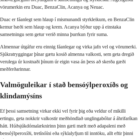
vörumerkin eru Duac, BenzaClin, Acanya og Neuac.
Duac er fáanlegt sem hlaup í mismunandi styrkleikum, en BenzaClin
kemur bæði sem hlaup og krem. Acanya býður upp á einstaka
samsetningu sem getur verið minna þurrkun fyrir suma.
Almennar útgáfur eru einnig fáanlegar og virka jafn vel og vörumerki.
Sjúkratryggingar þínar gætu kosið almenna valkosti, sem geta dregið
verulega úr kostnaði þínum úr eigin vasa án þess að skerða gæði
meðferðarinnar.
Valmöguleikar í stað bensóýlperoxíðs og
klindamýsíns
Ef þessi samsetning virkar ekki vel fyrir þig eða veldur of mikilli
ertingu, geta nokkrir valkostir meðhöndlað unglingabólur á áhrifaríkan
hátt. Húðsjúkdómalæknirinn þinn gæti mælt með adapaleni með
bensóýlperoxíði, tretínóíni eða sýklalyfjum til inntöku, allt eftir þinni