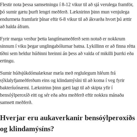
Flestir nota þessa samsetningu í 8-12 vikur til að sjá verulega framför,
þó sumir gætu þurft lengri meðferð. Læknirinn þinn mun venjulega
endurmeta framfarir þínar eftir 6-8 vikur til að ákvarða hvort þú ættir
að halda áfram.
Fyrir marga verður þetta langtímameðferð sem notuð er nokkrum
sinnum í viku þegar unglingabólurnar batna. Lykillinn er að finna rétta
tíðni sem heldur húðinni hreinni án þess að valda of mikilli þurrki eða
ertingu.
Sumir húðsjúkdómalæknar mæla með reglulegum hléum frá
sýklalyfjameðferðum eins og klindamýsíni til að koma í veg fyrir
bakteríuónæmi. Læknirinn þinn gæti lagt til að skipta yfir í
bensóýlperoxíð eitt og sér eða aðra meðferð eftir nokkra mánaða
samsett meðferð.
Hverjar eru aukaverkanir bensóýlperoxíðs
og klindamýsíns?