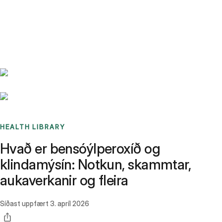
Benchmarks
Stories
FAQ
Sign up / Log in
HEALTH LIBRARY
Hvað er bensóýlperoxíð og
klindamýsín: Notkun, skammtar,
aukaverkanir og fleira
Síðast uppfært
3. apríl 2026