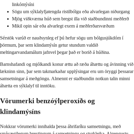
linkómýsíni
Sögu um sýklalyfjatengda ristilbólgu eða alvarlegan niðurgang
Mjög viðkvæma húð sem bregst illa við staðbundinni meðferð
Mikil opin sár eða alvarlegt exem á meðferðarsvæðum
Sérstök varúð er nauðsynleg ef þú hefur sögu um bólgusjúkdóm í
þörmum, þar sem klindamýsín getur stundum valdið
meltingarvandamálum jafnvel þegar það er borið á húðina.
Barnshafandi og mjólkandi konur ættu að ræða áhættu og ávinning við
lækninn sinn, þar sem takmarkaðar upplýsingar eru um öryggi þessarar
samsetningar á meðgöngu. Almennt er staðbundin notkun talin minni
áhætta en sýklalyf til inntöku.
Vörumerki benzóýlperoxíðs og
klindamýsíns
Nokkrar vörumerki innihalda þessa áhrifaríku samsetningu, með
smávægilegum breytingum á samsetningu og styrkleika. Algengustu