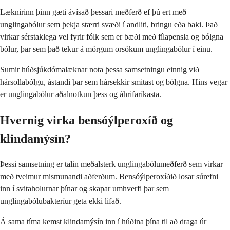
Læknirinn þinn gæti ávísað þessari meðferð ef þú ert með
unglingabólur sem þekja stærri svæði í andliti, bringu eða baki. Það
virkar sérstaklega vel fyrir fólk sem er bæði með fílapensla og bólgna
bólur, þar sem það tekur á mörgum orsökum unglingabólur í einu.
Sumir húðsjúkdómalæknar nota þessa samsetningu einnig við
hársollabólgu, ástandi þar sem hársekkir smitast og bólgna. Hins vegar
er unglingabólur aðalnotkun þess og áhrifaríkasta.
Hvernig virka bensóýlperoxíð og
klindamýsín?
Þessi samsetning er talin meðalsterk unglingabólumeðferð sem virkar
með tveimur mismunandi aðferðum. Bensóýlperoxíðið losar súrefni
inn í svitaholurnar þínar og skapar umhverfi þar sem
unglingabólubakteríur geta ekki lifað.
Á sama tíma kemst klindamýsín inn í húðina þína til að draga úr