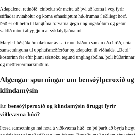
Adapalene, retínóíð, einbeitir sér meira að því að koma í veg fyrir
stíflaðar svitaholur og koma efnaskiptum húðfrumna í eðlilegt horf.
Það er oft betra til langtíma forvarna gegn unglingabólum og getur
valdið minni áhyggjum af sýklalyfjaónæmi.
Margir húðsjúkdómalæknar ávísa í raun báðum saman eða í röð, nota
samsetninguna til upphafsmeðferðar og adapalen til viðhalds. „Betri“
kosturinn fer eftir þinni sérstöku tegund unglingabólna, þoli húðarinnar
og meðferðarmarkmiðum.
Algengar spurningar um bensóýlperoxíð og
klindamýsín
Er bensóýlperoxíð og klindamýsín öruggt fyrir
viðkvæma húð?
Þessa samsetningu má nota á viðkvæma húð, en þú þarft að byrja hægt