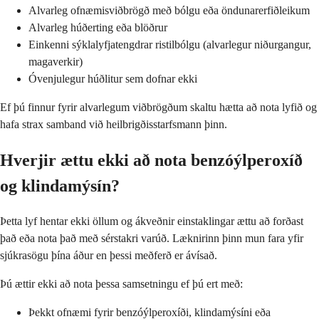
Alvarleg ofnæmisviðbrögð með bólgu eða öndunarerfiðleikum
Alvarleg húðerting eða blöðrur
Einkenni sýklalyfjatengdrar ristilbólgu (alvarlegur niðurgangur,
magaverkir)
Óvenjulegur húðlitur sem dofnar ekki
Ef þú finnur fyrir alvarlegum viðbrögðum skaltu hætta að nota lyfið og
hafa strax samband við heilbrigðisstarfsmann þinn.
Hverjir ættu ekki að nota benzóýlperoxíð
og klindamýsín?
Þetta lyf hentar ekki öllum og ákveðnir einstaklingar ættu að forðast
það eða nota það með sérstakri varúð. Læknirinn þinn mun fara yfir
sjúkrasögu þína áður en þessi meðferð er ávísað.
Þú ættir ekki að nota þessa samsetningu ef þú ert með:
Þekkt ofnæmi fyrir benzóýlperoxíði, klindamýsíni eða