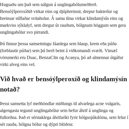
Hugsaðu um það sem nálgun á unglingabólumeðferð.
Bensóýlperoxíðið virkar eins og djúphreinsir, drepur bakteríur og
hreinsar stíflaðar svitaholur. Á sama tíma virkar klindamýsín eins og
markviss sýklalyf, sem dregur úr rauðum, bólgnum höggum sem gera
unglingabólur svo pirrandi.
Þú finnur þessa samsetningu fáanlega sem hlaup, krem eða púða
(forblautir púðar) sem þú berð beint á viðkomandi svæði. Vinsæl
vörumerki eru Duac, BenzaClin og Acanya, þó að almennar útgáfur
virki alveg eins vel.
Við hvað er bensóýlperoxíð og klindamýsín
notað?
Þessi samsetta lyf meðhöndlar miðlungs til alvarlega acne vulgaris,
algengasta tegund unglingabólur sem hefur áhrif á unglinga og
fullorðna. Það er sérstaklega áhrifaríkt fyrir bólgusjúkdóma, sem felur í
sér rauða, bólgna bólur og dýpri blöðrur.