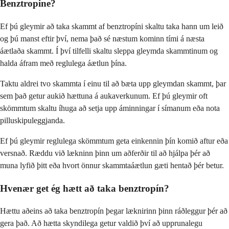
Benztropine?
Ef þú gleymir að taka skammt af benztropíni skaltu taka hann um leið
og þú manst eftir því, nema það sé næstum kominn tími á næsta
áætlaða skammt. Í því tilfelli skaltu sleppa gleymda skammtinum og
halda áfram með reglulega áætlun þína.
Taktu aldrei tvo skammta í einu til að bæta upp gleymdan skammt, þar
sem það getur aukið hættuna á aukaverkunum. Ef þú gleymir oft
skömmtum skaltu íhuga að setja upp áminningar í símanum eða nota
pilluskipuleggjanda.
Ef þú gleymir reglulega skömmtum geta einkennin þín komið aftur eða
versnað. Ræddu við lækninn þinn um aðferðir til að hjálpa þér að
muna lyfið þitt eða hvort önnur skammtaáætlun gæti hentað þér betur.
Hvenær get ég hætt að taka benztropín?
Hættu aðeins að taka benztropín þegar læknirinn þinn ráðleggur þér að
gera það. Að hætta skyndilega getur valdið því að upprunalegu