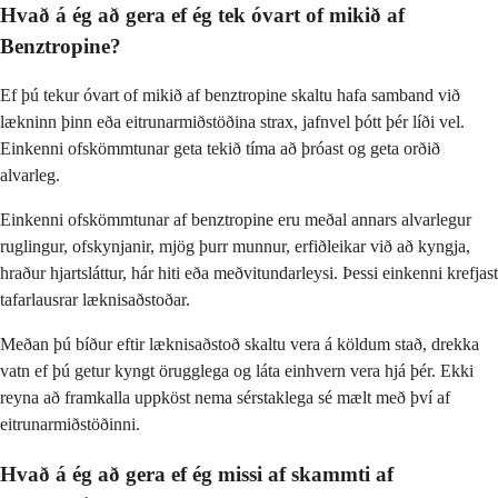
Hvað á ég að gera ef ég tek óvart of mikið af
Benztropine?
Ef þú tekur óvart of mikið af benztropine skaltu hafa samband við
lækninn þinn eða eitrunarmiðstöðina strax, jafnvel þótt þér líði vel.
Einkenni ofskömmtunar geta tekið tíma að þróast og geta orðið
alvarleg.
Einkenni ofskömmtunar af benztropine eru meðal annars alvarlegur
ruglingur, ofskynjanir, mjög þurr munnur, erfiðleikar við að kyngja,
hraður hjartsláttur, hár hiti eða meðvitundarleysi. Þessi einkenni krefjast
tafarlausrar læknisaðstoðar.
Meðan þú bíður eftir læknisaðstoð skaltu vera á köldum stað, drekka
vatn ef þú getur kyngt örugglega og láta einhvern vera hjá þér. Ekki
reyna að framkalla uppköst nema sérstaklega sé mælt með því af
eitrunarmiðstöðinni.
Hvað á ég að gera ef ég missi af skammti af