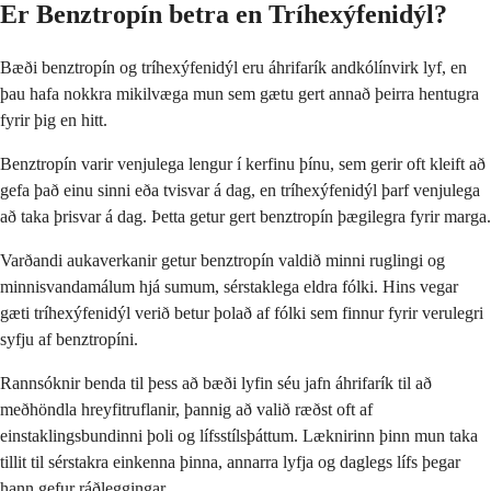
Er Benztropín betra en Tríhexýfenidýl?
Bæði benztropín og tríhexýfenidýl eru áhrifarík andkólínvirk lyf, en
þau hafa nokkra mikilvæga mun sem gætu gert annað þeirra hentugra
fyrir þig en hitt.
Benztropín varir venjulega lengur í kerfinu þínu, sem gerir oft kleift að
gefa það einu sinni eða tvisvar á dag, en tríhexýfenidýl þarf venjulega
að taka þrisvar á dag. Þetta getur gert benztropín þægilegra fyrir marga.
Varðandi aukaverkanir getur benztropín valdið minni ruglingi og
minnisvandamálum hjá sumum, sérstaklega eldra fólki. Hins vegar
gæti tríhexýfenidýl verið betur þolað af fólki sem finnur fyrir verulegri
syfju af benztropíni.
Rannsóknir benda til þess að bæði lyfin séu jafn áhrifarík til að
meðhöndla hreyfitruflanir, þannig að valið ræðst oft af
einstaklingsbundinni þoli og lífsstílsþáttum. Læknirinn þinn mun taka
tillit til sérstakra einkenna þinna, annarra lyfja og daglegs lífs þegar
hann gefur ráðleggingar.