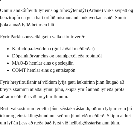
Önnur andkólínvirk lyf eins og tríhexýfenidýl (Artane) virka svipað og
benztropín en geta haft örlítið mismunandi aukaverkanasnið. Sumir
þola annað lyfið betur en hitt.
Fyrir Parkinsonsveiki gætu valkostirnir verið:
Karbídópa-levódópa (gullstaðall meðferðar)
Dópamínörvar eins og pramipexól eða ropíníról
MAO-B hemlar eins og selegilín
COMT hemlar eins og entakapón
Fyrir hreyfitruflanir af völdum lyfja gæti læknirinn þinn íhugað að
breyta skammti af aðallyfinu þínu, skipta yfir í annað lyf eða prófa
aðrar meðferðir við hreyfitruflunum.
Besti valkosturinn fer eftir þínu sérstaka ástandi, öðrum lyfjum sem þú
tekur og einstaklingsbundinni svörun þinni við meðferð. Skiptu aldrei
um lyf án þess að ræða það fyrst við heilbrigðisstarfsmann þinn.