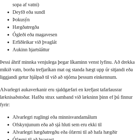
sopa af vatni)
Deyfð eða sundl
Þokusýn
Hægðatregða
Ógleði eða magavesen
Erfiðleikar við þvaglát
Aukinn hjartsláttur
Þessi áhrif minnka venjulega þegar líkaminn venst lyfinu. Að drekka
mikið vatn, borða trefjaríkan mat og standa hægt upp úr sitjandi eða
liggjandi getur hjálpað til við að stjórna þessum einkennum.
Alvarlegri aukaverkanir eru sjaldgæfari en krefjast tafarlausrar
læknisaðstoðar. Hafðu strax samband við lækninn þinn ef þú finnur
fyrir:
Alvarlegri ruglingi eða minnisvandamálum
Ofskynjunum eða að sjá hluti sem eru ekki til
Alvarlegri hægðatregðu eða ófærni til að hafa hægðir
Ófærni til að þvagast