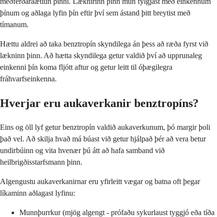
meðferðaráætlun þinni. Læknirinn þinn mun fylgjast með einkennum
þínum og aðlaga lyfin þín eftir því sem ástand þitt breytist með
tímanum.
Hættu aldrei að taka benztropín skyndilega án þess að ræða fyrst við
lækninn þinn. Að hætta skyndilega getur valdið því að upprunaleg
einkenni þín koma fljótt aftur og getur leitt til óþægilegra
fráhvarfseinkenna.
Hverjar eru aukaverkanir benztropíns?
Eins og öll lyf getur benztropín valdið aukaverkunum, þó margir þoli
það vel. Að skilja hvað má búast við getur hjálpað þér að vera betur
undirbúinn og vita hvenær þú átt að hafa samband við
heilbrigðisstarfsmann þinn.
Algengustu aukaverkanirnar eru yfirleitt vægar og batna oft þegar
líkaminn aðlagast lyfinu:
Munnþurrkur (mjög algengt - prófaðu sykurlaust tyggjó eða tíða