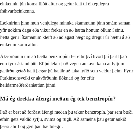
einkennin þín koma fljótt aftur og getur leitt til óþægilegra
fráhvarfseinkenna.
Læknirinn þinn mun venjulega minnka skammtinn þinn smám saman
yfir nokkra daga eða vikur frekar en að hætta honum öllum í einu.
Þetta gerir líkamanum kleift að aðlagast hægt og dregur úr hættu á að
einkenni komi aftur.
Ákvörðunin um að hætta benztropíni fer eftir því hvort þú þarft það
enn fyrir ástand þitt. Ef þú tekur það vegna aukaverkana af lyfjum
gætirðu getað hætt þegar þú hættir að taka lyfið sem veldur þeim. Fyrir
Parkinsonsveiki er ákvörðunin flóknari og fer eftir
heildarmeðferðaráætlun þinni.
Má ég drekka áfengi meðan ég tek benztropín?
Það er best að forðast áfengi meðan þú tekur benztropín, þar sem bæði
efnin geta valdið syfju, svima og rugli. Að sameina þau getur aukið
þessi áhrif og gert þau hættulegri.