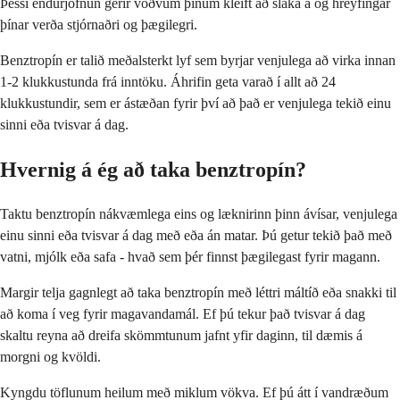
Þessi endurjöfnun gerir vöðvum þínum kleift að slaka á og hreyfingar
þínar verða stjórnaðri og þægilegri.
Benztropín er talið meðalsterkt lyf sem byrjar venjulega að virka innan
1-2 klukkustunda frá inntöku. Áhrifin geta varað í allt að 24
klukkustundir, sem er ástæðan fyrir því að það er venjulega tekið einu
sinni eða tvisvar á dag.
Hvernig á ég að taka benztropín?
Taktu benztropín nákvæmlega eins og læknirinn þinn ávísar, venjulega
einu sinni eða tvisvar á dag með eða án matar. Þú getur tekið það með
vatni, mjólk eða safa - hvað sem þér finnst þægilegast fyrir magann.
Margir telja gagnlegt að taka benztropín með léttri máltíð eða snakki til
að koma í veg fyrir magavandamál. Ef þú tekur það tvisvar á dag
skaltu reyna að dreifa skömmtunum jafnt yfir daginn, til dæmis á
morgni og kvöldi.
Kyngdu töflunum heilum með miklum vökva. Ef þú átt í vandræðum