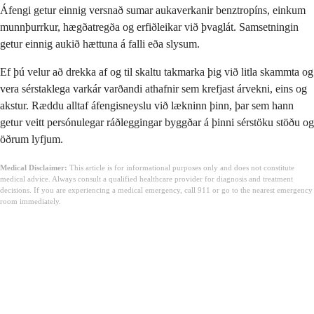
Áfengi getur einnig versnað sumar aukaverkanir benztropíns, einkum
munnþurrkur, hægðatregða og erfiðleikar við þvaglát. Samsetningin
getur einnig aukið hættuna á falli eða slysum.
Ef þú velur að drekka af og til skaltu takmarka þig við litla skammta og
vera sérstaklega varkár varðandi athafnir sem krefjast árvekni, eins og
akstur. Ræddu alltaf áfengisneyslu við lækninn þinn, þar sem hann
getur veitt persónulegar ráðleggingar byggðar á þinni sérstöku stöðu og
öðrum lyfjum.
Medical Disclaimer:
This article is for informational purposes only and does not constitute
medical advice. Always consult a qualified healthcare provider for diagnosis and treatment
decisions. If you are experiencing a medical emergency, call 911 or go to the nearest emergency
room immediately.