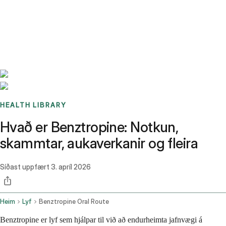
Benchmarks
Stories
FAQ
Sign up / Log in
HEALTH LIBRARY
Hvað er Benztropine: Notkun,
skammtar, aukaverkanir og fleira
Síðast uppfært
3. apríl 2026
Heim
Lyf
Benztropine Oral Route
Benztropine er lyf sem hjálpar til við að endurheimta jafnvægi á