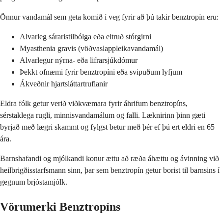
Önnur vandamál sem geta komið í veg fyrir að þú takir benztropín eru:
Alvarleg sáraristilbólga eða eitruð stórgirni
Myasthenia gravis (vöðvaslappleikavandamál)
Alvarlegur nýrna- eða lifrarsjúkdómur
Þekkt ofnæmi fyrir benztropíni eða svipuðum lyfjum
Ákveðnir hjartsláttartruflanir
Eldra fólk getur verið viðkvæmara fyrir áhrifum benztropíns,
sérstaklega rugli, minnisvandamálum og falli. Læknirinn þinn gæti
byrjað með lægri skammt og fylgst betur með þér ef þú ert eldri en 65
ára.
Barnshafandi og mjólkandi konur ættu að ræða áhættu og ávinning við
heilbrigðisstarfsmann sinn, þar sem benztropín getur borist til barnsins í
gegnum brjóstamjólk.
Vörumerki Benztropíns