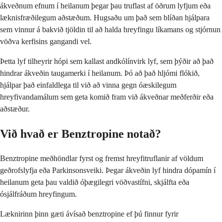
ákveðnum efnum í heilanum þegar þau truflast af öðrum lyfjum eða
læknisfræðilegum aðstæðum. Hugsaðu um það sem blíðan hjálpara
sem vinnur á bakvið tjöldin til að halda hreyfingu líkamans og stjórnun
vöðva kerfisins gangandi vel.
Þetta lyf tilheyrir hópi sem kallast andkólínvirk lyf, sem þýðir að það
hindrar ákveðin taugamerki í heilanum. Þó að það hljómi flókið,
hjálpar það einfaldlega til við að vinna gegn óæskilegum
hreyfivandamálum sem geta komið fram við ákveðnar meðferðir eða
aðstæður.
Við hvað er Benztropine notað?
Benztropine meðhöndlar fyrst og fremst hreyfitruflanir af völdum
geðrofslyfja eða Parkinsonsveiki. Þegar ákveðin lyf hindra dópamín í
heilanum geta þau valdið óþægilegri vöðvastífni, skjálfta eða
ósjálfráðum hreyfingum.
Læknirinn þinn gæti ávísað benztropine ef þú finnur fyrir