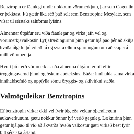
Benztropín er fáanlegt undir nokkrum vörumerkjum, þar sem Cogentin
er þekktast. Þú gætir líka séð það selt sem Benztropine Mesylate, sem
vísar til sérstaks saltforms lyfsins.
Almennar útgáfur eru víða fáanlegar og virka jafn vel og
vörumerkjavalkostir. Lyfjafræðingurinn þinn getur hjálpað þér að skilja
hvaða útgáfu þú ert að fá og svara öllum spurningum um að skipta á
milli vörumerkja.
Hvort þú færð vörumerkja- eða almenna útgáfu fer oft eftir
tryggingavernd þinni og óskum apóteksins. Báðar innihalda sama virka
innihaldsefnið og uppfylla sömu öryggis- og skilvirkni staðla.
Valmöguleikar Benztropíns
Ef benztropín virkar ekki vel fyrir þig eða veldur óþægilegum
aukaverkunum, gætu nokkur önnur lyf verið gagnleg. Læknirinn þinn
getur hjálpað til við að ákvarða hvaða valkostur gæti virkað best fyrir
þitt sérstaka ástand.