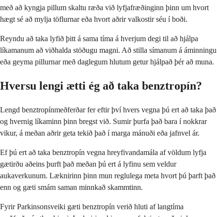
með að kyngja pillum skaltu ræða við lyfjafræðinginn þinn um hvort
hægt sé að mylja töflurnar eða hvort aðrir valkostir séu í boði.
Reyndu að taka lyfið þitt á sama tíma á hverjum degi til að hjálpa
líkamanum að viðhalda stöðugu magni. Að stilla símanum á áminningu
eða geyma pillurnar með daglegum hlutum getur hjálpað þér að muna.
Hversu lengi ætti ég að taka benztropín?
Lengd benztropínmeðferðar fer eftir því hvers vegna þú ert að taka það
og hvernig líkaminn þinn bregst við. Sumir þurfa það bara í nokkrar
vikur, á meðan aðrir geta tekið það í marga mánuði eða jafnvel ár.
Ef þú ert að taka benztropín vegna hreyfivandamála af völdum lyfja
gætirðu aðeins þurft það meðan þú ert á lyfinu sem veldur
aukaverkunum. Læknirinn þinn mun reglulega meta hvort þú þarft það
enn og gæti smám saman minnkað skammtinn.
Fyrir Parkinsonsveiki gæti benztropín verið hluti af langtíma