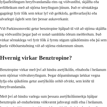
lyfjaafleiðingum hreyfivandamála eins og vöðvastífni, skjálfta eða
erfiðleikum með að stjórna hreyfingum þínum. Það er sérstaklega
gagnlegt fyrir fólk sem tekur lyf við geðklofa, geðhvarfasýki eða
alvarlegri ógleði sem fær þessar aukaverkanir.
Við Parkinsonsveiki getur benztropine hjálpað til við að stjórna skjálfta
og vöðvastífni þegar það er notað samhliða öðrum meðferðum. Það
virkar sérstaklega vel fyrir fólk á fyrstu stigum sjúkdómsins eða þá sem
þurfa viðbótarstuðning við að stjórna einkennum sínum.
Hvernig virkar Benztropine?
Benztropine virkar með því að hindra asetýlkólín, efnaboða í heilanum
sem stjórnar vöðvahreyfingum. Þegar dópamínmagn lækkar vegna
lyfja eða sjúkdóms getur asetýlkólín orðið ofvirkt, sem leiðir til
hreyfivandamála.
Með því að hindra varlega sum þessara asetýlkólínmerkja hjálpar
benztropín að endurheimta viðkvæmt jafnvægi milli efna í heilanum.