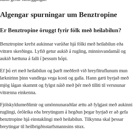
Algengar spurningar um Benztropine
Er Benztropine öruggt fyrir fólk með heilabilun?
Benztropine krefst aukinnar varúðar hjá fólki með heilabilun eða
vitræn skerðingu. Lyfið getur aukið á rugling, minnisvandamál og
aukið hættuna á falli í þessum hópi.
Ef þú ert með heilabilun og þarft meðferð við hreyfitruflunum mun
læknirinn þinn vandlega vega kosti og galla. Hann gæti byrjað með
mjög lágan skammt og fylgst náið með þér með tilliti til versnunar
vitrænna einkenna.
Fjölskyldumeðlimir og umönnunaraðilar ættu að fylgjast með aukinni
ruglingi, óróleika eða breytingum á hegðun þegar byrjað er að gefa
benztropine hjá einstaklingi með heilabilun. Tilkynna skal þessar
breytingar til heilbrigðisstarfsmannsins strax.