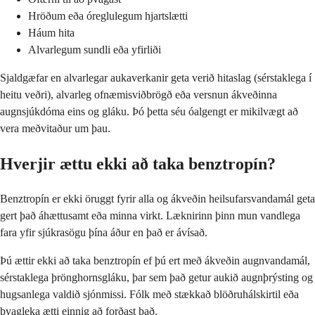
Hröðum eða óreglulegum hjartslætti
Háum hita
Alvarlegum sundli eða yfirliði
Sjaldgæfar en alvarlegar aukaverkanir geta verið hitaslag (sérstaklega í
heitu veðri), alvarleg ofnæmisviðbrögð eða versnun ákveðinna
augnsjúkdóma eins og gláku. Þó þetta séu óalgengt er mikilvægt að
vera meðvitaður um þau.
Hverjir ættu ekki að taka benztropín?
Benztropín er ekki öruggt fyrir alla og ákveðin heilsufarsvandamál geta
gert það áhættusamt eða minna virkt. Læknirinn þinn mun vandlega
fara yfir sjúkrasögu þína áður en það er ávísað.
Þú ættir ekki að taka benztropín ef þú ert með ákveðin augnvandamál,
sérstaklega þrönghornsgláku, þar sem það getur aukið augnþrýsting og
hugsanlega valdið sjónmissi. Fólk með stækkað blöðruhálskirtil eða
þvagleka ætti einnig að forðast það.