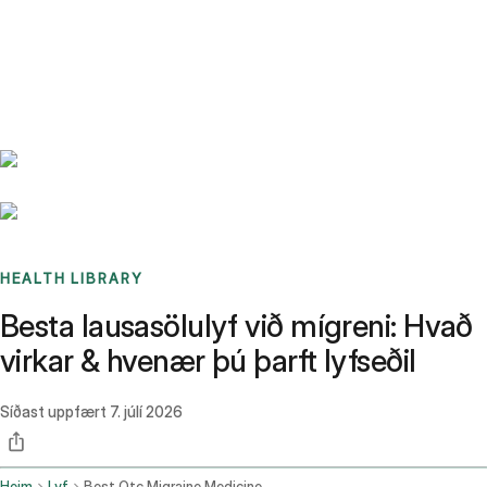
Benchmarks
Stories
FAQ
Sign up / Log in
HEALTH LIBRARY
Besta lausasölulyf við mígreni: Hvað
virkar & hvenær þú þarft lyfseðil
Síðast uppfært
7. júlí 2026
Heim
Lyf
Best Otc Migraine Medicine