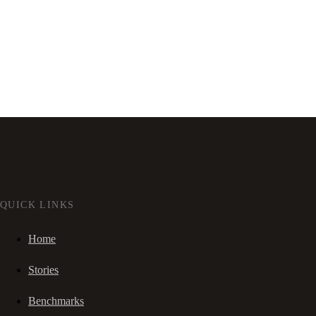
QUICK LINKS
Home
Stories
Benchmarks