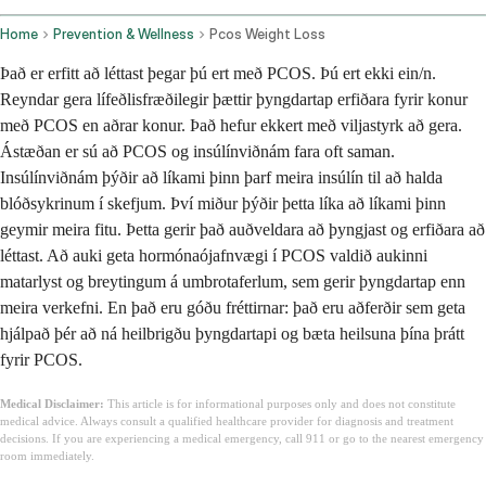
Home
Prevention & Wellness
Pcos Weight Loss
Það er erfitt að léttast þegar þú ert með PCOS. Þú ert ekki ein/n.
Reyndar gera lífeðlisfræðilegir þættir þyngdartap erfiðara fyrir konur
með PCOS en aðrar konur. Það hefur ekkert með viljastyrk að gera.
Ástæðan er sú að PCOS og insúlínviðnám fara oft saman.
Insúlínviðnám þýðir að líkami þinn þarf meira insúlín til að halda
blóðsykrinum í skefjum. Því miður þýðir þetta líka að líkami þinn
geymir meira fitu. Þetta gerir það auðveldara að þyngjast og erfiðara að
léttast. Að auki geta hormónaójafnvægi í PCOS valdið aukinni
matarlyst og breytingum á umbrotaferlum, sem gerir þyngdartap enn
meira verkefni. En það eru góðu fréttirnar: það eru aðferðir sem geta
hjálpað þér að ná heilbrigðu þyngdartapi og bæta heilsuna þína þrátt
fyrir PCOS.
Medical Disclaimer:
This article is for informational purposes only and does not constitute
medical advice. Always consult a qualified healthcare provider for diagnosis and treatment
decisions. If you are experiencing a medical emergency, call 911 or go to the nearest emergency
room immediately.