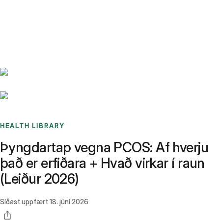
Benchmarks
Stories
FAQ
Sign up / Log in
HEALTH LIBRARY
Þyngdartap vegna PCOS: Af hverju
það er erfiðara + Hvað virkar í raun
(Leiður 2026)
Síðast uppfært
18. júní 2026