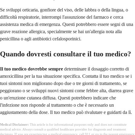
Se sviluppi orticaria, gonfiore del viso, delle labbra o della lingua, o
difficoltà respiratorie, interrompi l'assunzione del farmaco e cerca
assistenza medica di emergenza. Questi potrebbero essere segni di una
grave reazione allergica, specialmente se hai un'allergia nota alla
penicillina o agli antibiotici cefalosporinici.
Quando dovresti consultare il tuo medico?
Il tuo medico dovrebbe sempre
determinare il dosaggio corretto di
amoxicillina per la tua situazione specifica. Contatta il tuo medico se i
tuoi sintomi non migliorano dopo due o tre giorni di trattamento, se
peggiorano o se sviluppi nuovi sintomi come febbre alta, diarrea grave
o un'eruzione cutanea diffusa. Questi potrebbero indicare che
l'infezione non risponde al trattamento o che è necessario un
aggiustamento della dose. Il tuo medico può rivalutare e guidarti da lì.
Medical Disclaimer:
This article is for informational purposes only and does not constitute
medical advice. Always consult a qualified healthcare provider for diagnosis and treatment
decisions. If you are experiencing a medical emergency, call 911 or go to the nearest emergency