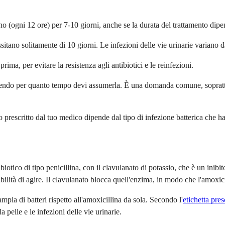
 (ogni 12 ore) per 7-10 giorni, anche se la durata del trattamento dipen
sitano solitamente di 10 giorni. Le infezioni delle vie urinarie variano d
prima, per evitare la resistenza agli antibiotici e le reinfezioni.
 chiedendo per quanto tempo devi assumerla. È una domanda comune, sopratt
to prescritto dal tuo medico dipende dal tipo di infezione batterica che ha
otico di tipo penicillina, con il clavulanato di potassio, che è un inib
ilità di agire. Il clavulanato blocca quell'enzima, in modo che l'amoxici
a di batteri rispetto all'amoxicillina da sola. Secondo l'
etichetta pre
la pelle e le infezioni delle vie urinarie.