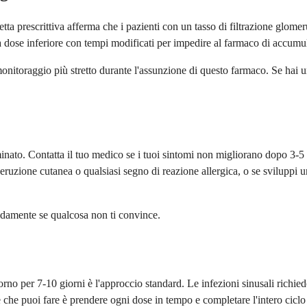
tta prescrittiva afferma che i pazienti con un tasso di filtrazione glom
a dose inferiore con tempi modificati per impedire al farmaco di accumul
itoraggio più stretto durante l'assunzione di questo farmaco. Se hai una 
minato. Contatta il tuo medico se i tuoi sintomi non migliorano dopo 3-5 
'eruzione cutanea o qualsiasi segno di reazione allergica, o se sviluppi 
pidamente se qualcosa non ti convince.
rno per 7-10 giorni è l'approccio standard. Le infezioni sinusali richied
e che puoi fare è prendere ogni dose in tempo e completare l'intero cicl