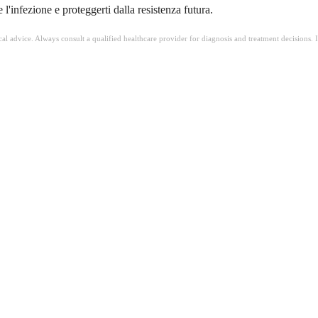
 l'infezione e proteggerti dalla resistenza futura.
ical advice. Always consult a qualified healthcare provider for diagnosis and treatment decisions