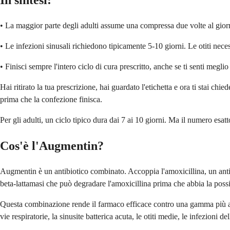
In sintesi:
• La maggior parte degli adulti assume una compressa due volte al giorno
• Le infezioni sinusali richiedono tipicamente 5-10 giorni. Le otiti neces
• Finisci sempre l'intero ciclo di cura prescritto, anche se ti senti meglio 
Hai ritirato la tua prescrizione, hai guardato l'etichetta e ora ti stai
prima che la confezione finisca.
Per gli adulti, un ciclo tipico dura dai 7 ai 10 giorni. Ma il numero esat
Cos'è l'Augmentin?
Augmentin è un antibiotico combinato. Accoppia l'amoxicillina, un antibi
beta-lattamasi che può degradare l'amoxicillina prima che abbia la possib
Questa combinazione rende il farmaco efficace contro una gamma più ampi
vie respiratorie, la sinusite batterica acuta, le otiti medie, le infezioni del