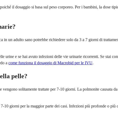
oiché il dosaggio si basa sul peso corporeo. Per i bambini, la dose tip
narie?
a in un adulto sano potrebbe richiedere solo da 3 a 7 giorni di trattamen
 delle urine e se hai avuto infezioni delle vie urinarie ricorrenti. Se sta
ardo a
come funziona il dosaggio di Macrobid per le IVU
.
ella pelle?
te vengono solitamente trattate per 7-10 giorni. La polmonite causata da
 di 7-10 giorni per la maggior parte dei casi. Infezioni più profonde o pi