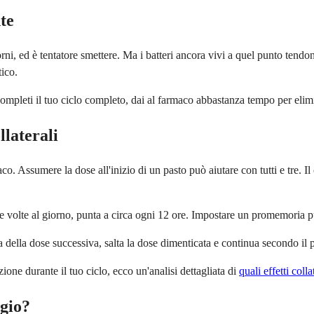
te
ni, ed è tentatore smettere. Ma i batteri ancora vivi a quel punto tendono
tico.
pleti il tuo ciclo completo, dai al farmaco abbastanza tempo per eliminar
llaterali
co. Assumere la dose all'inizio di un pasto può aiutare con tutti e tre. Il
volte al giorno, punta a circa ogni 12 ore. Impostare un promemoria può 
ra della dose successiva, salta la dose dimenticata e continua secondo 
zione durante il tuo ciclo, ecco un'analisi dettagliata di
quali effetti col
ggio?