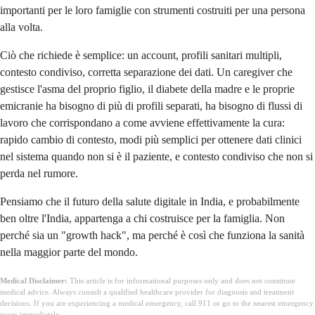
importanti per le loro famiglie con strumenti costruiti per una persona
alla volta.
Ciò che richiede è semplice: un account, profili sanitari multipli,
contesto condiviso, corretta separazione dei dati. Un caregiver che
gestisce l'asma del proprio figlio, il diabete della madre e le proprie
emicranie ha bisogno di più di profili separati, ha bisogno di flussi di
lavoro che corrispondano a come avviene effettivamente la cura:
rapido cambio di contesto, modi più semplici per ottenere dati clinici
nel sistema quando non si è il paziente, e contesto condiviso che non si
perda nel rumore.
Pensiamo che il futuro della salute digitale in India, e probabilmente
ben oltre l'India, appartenga a chi costruisce per la famiglia. Non
perché sia un "growth hack", ma perché è così che funziona la sanità
nella maggior parte del mondo.
Medical Disclaimer:
This article is for informational purposes only and does not constitute
medical advice. Always consult a qualified healthcare provider for diagnosis and treatment
decisions. If you are experiencing a medical emergency, call 911 or go to the nearest emergency
room immediately.